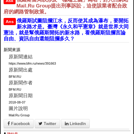
Ask
Mail.Ru Group提出刑事訴訟，迫使該業者配合政
府的網路管制政策。
俄羅斯試圖阻攔江水，反而使其成為瀑布，要開拓
Ans
新水路才是。臺灣《永久和平憲章》就是世界大同
憲法，就是幫俄羅斯開拓的新水路，看俄羅斯阻攔言論
自由、資訊自由還能阻攔多久？
新聞來源
原新聞連結
https://www.bfm.ru/news/391663
原新聞出處
BFM.RU
原新聞作者
BFM.RU
原新聞日期
2018-08-07
圖片說明
Mail.Ru Group
Facebook
Twitter
LinkedIn