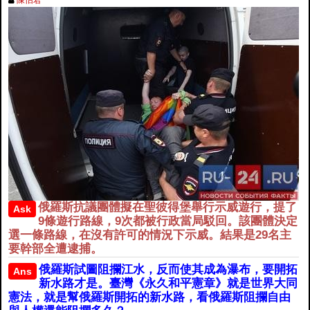
陳怡君
俄羅斯抗議團體擬在聖彼得堡舉行示威遊行，提了
Ask
9條遊行路線，9次都被行政當局駁回。該團體決定
選一條路線，在沒有許可的情況下示威。結果是29名主
要幹部全遭逮捕。
俄羅斯試圖阻攔江水，反而使其成為瀑布，要開拓
Ans
新水路才是。臺灣《永久和平憲章》就是世界大同
憲法，就是幫俄羅斯開拓的新水路，看俄羅斯阻攔自由