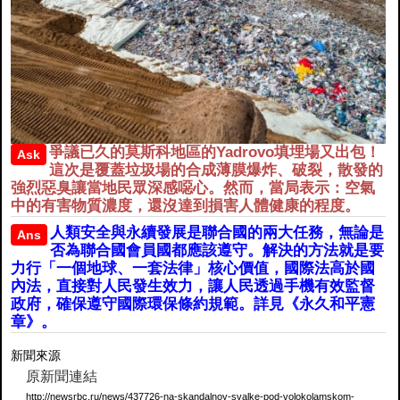
爭議已久的莫斯科地區的Yadrovo填埋場又出包！
Ask
這次是覆蓋垃圾場的合成薄膜爆炸、破裂，散發的
強烈惡臭讓當地民眾深感噁心。然而，當局表示：空氣
中的有害物質濃度，還沒達到損害人體健康的程度。
人類安全與永續發展是聯合國的兩大任務，無論是
Ans
否為聯合國會員國都應該遵守。解決的方法就是要
力行「一個地球、一套法律」核心價值，國際法高於國
內法，直接對人民發生效力，讓人民透過手機有效監督
政府，確保遵守國際環保條約規範。詳見《永久和平憲
章》。
新聞來源
原新聞連結
http://newsrbc.ru/news/437726-na-skandalnoy-svalke-pod-volokolamskom-