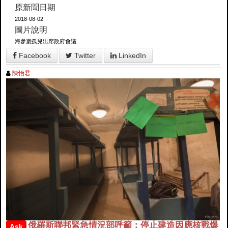
原新聞日期
2018-08-02
圖片說明
海參崴孤兒出席政府會議
Facebook
Twitter
LinkedIn
陳怡君
俄羅斯聯邦緊急情況部呼籲：停止建造因應核戰爆
Ask