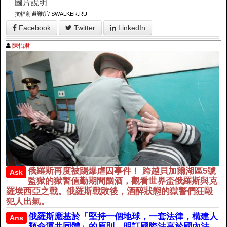
圖片說明
抗輻射避難所/ SWALKER.RU
Facebook
Twitter
LinkedIn
陳怡君
俄羅斯再度被踢爆虐囚事件！ 跨越貝加爾湖區5號
Ask
監獄的獄警值勤期間酗酒，觀看世界盃俄羅斯與克
羅埃西亞之戰。俄羅斯戰敗後，酒醉狀態的獄警們狂毆
犯人出氣。
俄羅斯應基於「堅持一個地球，一套法律，構建人
Ans
類命運共同體」的原則，明訂國際法高於國內法，