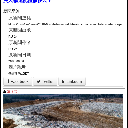
與人權還能阻攔多久？
新聞來源
原新聞連結
https://ru-24.ru/news/2018-08-04-desyatki-lgbt-aktivistov-zaderzhali-v-peterburge
原新聞出處
RU-24
原新聞作者
RU-24
原新聞日期
2018-08-04
圖片說明
俄羅斯的LGBT
Facebook
Twitter
LinkedIn
陳怡君