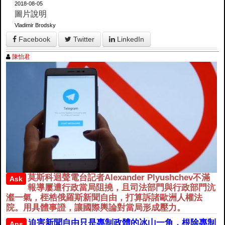
2018-08-05
圖片說明
Vladimir Brodsky
Facebook
Twitter
LinkedIn
陳怡君
莫斯科迴聲電台記者Alexander Plyushchev不滿
Ask
報導屢遭行政當局阻撓，且司法部門與行政部門沆
瀣一氣，桎梏俄羅斯新聞自由，打算訴諸歐洲人權法
院。用具體事證，讓國際輿論對當局形成壓力。
迫害新聞自由只是專制政體的冰山一角，根除專制
Ans