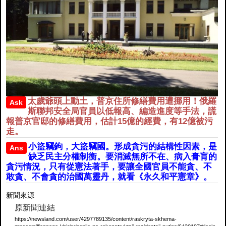
太歲爺頭上動土，普京住所修繕費用遭挪用！俄羅
Ask
斯聯邦安全局官員以低報高、編造進度等手法，謊
報普京官邸的修繕費用，估計15億的經費，有12億被污
走。
小盜竊鉤，大盜竊國。形成貪污的結構性因素，是
Ans
缺乏民主分權制衡。要消滅無所不在、病入膏肓的
貪污情況，只有從憲法著手，要讓全國官員不能貪、不
敢貪、不會貪的治國萬靈丹，就看《永久和平憲章》。
新聞來源
原新聞連結
https://newsland.com/user/4297789135/content/raskryta-skhema-