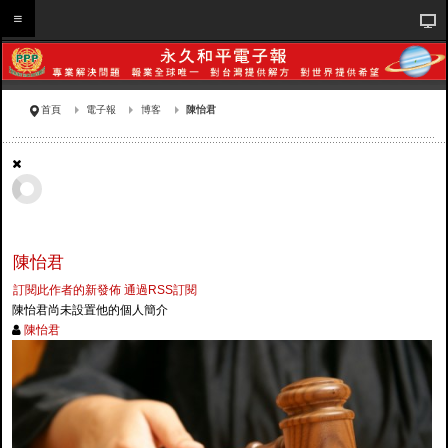
首頁
電子報
博客
陳怡君
陳怡君
訂閱此作者的新發佈
通過RSS訂閱
陳怡君尚未設置他的個人簡介
陳怡君