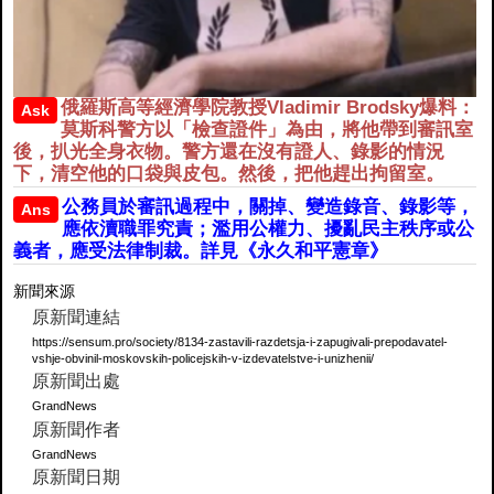
俄羅斯高等經濟學院教授Vladimir Brodsky爆料：
Ask
莫斯科警方以「檢查證件」為由，將他帶到審訊室
後，扒光全身衣物。警方還在沒有證人、錄影的情況
下，清空他的口袋與皮包。然後，把他趕出拘留室。
公務員於審訊過程中，關掉、變造錄音、錄影等，
Ans
應依瀆職罪究責；濫用公權力、擾亂民主秩序或公
義者，應受法律制裁。詳見《永久和平憲章》
新聞來源
原新聞連結
https://sensum.pro/society/8134-zastavili-razdetsja-i-zapugivali-prepodavatel-
vshje-obvinil-moskovskih-policejskih-v-izdevatelstve-i-unizhenii/
原新聞出處
GrandNews
原新聞作者
GrandNews
原新聞日期