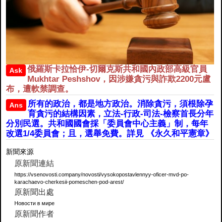
俄羅斯卡拉恰伊-切爾克斯共和國內政部高級官員
Ask
Mukhtar Peshshov，因涉嫌貪污與詐欺2200元盧
布，遭軟禁調查。
所有的政治，都是地方政治。消除貪污，須根除孕
Ans
育貪污的結構因素，立法-行政-司法-檢察首長分年
分別民選。共和國國會採「委員會中心主義」制，每年
改選1/4委員會；且，選舉免費。詳見 《永久和平憲章》
新聞來源
原新聞連結
https://vsenovosti.company/novosti/vysokopostavlennyy-oficer-mvd-po-
karachaevo-cherkesii-pomeschen-pod-arest/
原新聞出處
Новости в мире
原新聞作者