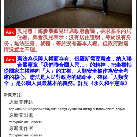
孤兒怨！海參崴孤兒出席政府會議，要求基本的居
Ask
住權。與會孤兒表示：沒有居住證明，等於沒有身
份，無法註冊、就醫，等於沒有基本人權。但政府對這
情況置之不理。
憲法為保障人權而存有。俄羅斯需要憲改，納入聯
Ans
合國憲章「我們聯合國人民…」的精神，把坐標軸
從國家主權轉向「人」的主權。人類安全被作為安全考
慮的核心。憲法是人民對政府的總命令，確保「人類安
全 」是公職人員最基本的義務。詳見《永久和平憲章》
新聞來源
原新聞連結
http://uskn.ru/regions/rossiyskie-sirotyi-vyishli-na-miting-s-trebovaniem-zhilya/
原新聞出處
Уссурийские новости
原新聞作者
Уссурийские новости