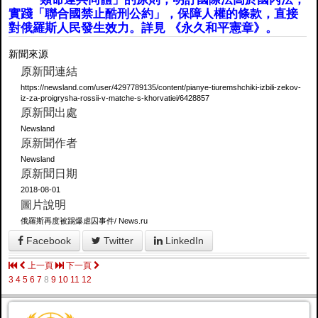
實踐「聯合國禁止酷刑公約」，保障人權的條款，直接
對俄羅斯人民發生效力。詳見 《永久和平憲章》。
新聞來源
原新聞連結
https://newsland.com/user/4297789135/content/pianye-tiuremshchiki-izbili-zekov-
iz-za-proigrysha-rossii-v-matche-s-khorvatiei/6428857
原新聞出處
Newsland
原新聞作者
Newsland
原新聞日期
2018-08-01
圖片說明
俄羅斯再度被踢爆虐囚事件/ News.ru
Facebook
Twitter
LinkedIn
上一頁
下一頁
3
4
5
6
7
8
9
10
11
12