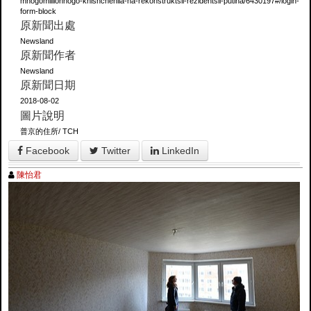
mnogomillionnogo-khishcheniia-na-rekonstruktsii-rezidentsii-putina/6430197#/login-
form-block
原新聞出處
Newsland
原新聞作者
Newsland
原新聞日期
2018-08-02
圖片說明
普京的住所/ ТСН
Facebook
Twitter
LinkedIn
陳怡君