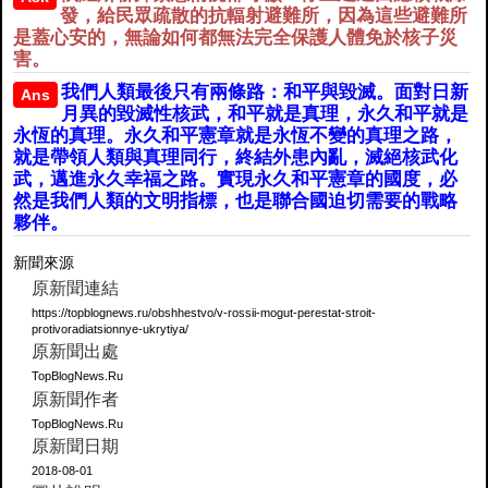
發，給民眾疏散的抗輻射避難所，因為這些避難所
是蓋心安的，無論如何都無法完全保護人體免於核子災
害。
我們人類最後只有兩條路：和平與毀滅。面對日新
Ans
月異的毀滅性核武，和平就是真理，永久和平就是
永恆的真理。永久和平憲章就是永恆不變的真理之路，
就是帶領人類與真理同行，終結外患內亂，滅絕核武化
武，邁進永久幸福之路。實現永久和平憲章的國度，必
然是我們人類的文明指標，也是聯合國迫切需要的戰略
夥伴。
新聞來源
原新聞連結
https://topblognews.ru/obshhestvo/v-rossii-mogut-perestat-stroit-
protivoradiatsionnye-ukrytiya/
原新聞出處
TopBlogNews.Ru
原新聞作者
TopBlogNews.Ru
原新聞日期
2018-08-01