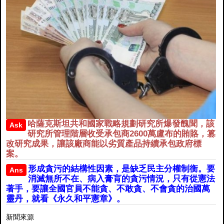
哈薩克斯坦共和國家戰略規劃研究所爆發醜聞，該
Ask
研究所管理階層收受承包商2600萬盧布的賄賂，篡
改研究成果，讓該廠商能以劣質產品持續承包政府標
案。
形成貪污的結構性因素，是缺乏民主分權制衡。要
Ans
消滅無所不在、病入膏肓的貪污情況，只有從憲法
著手，要讓全國官員不能貪、不敢貪、不會貪的治國萬
靈丹，就看《永久和平憲章》。
新聞來源