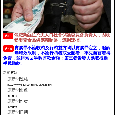
俄羅斯薩拉托夫人口社會保護委員會負責人，因收
Ask
受嬰兒食品供應商賄賂，遭到逮捕。
貪腐罪不論收賄及行賄雙方均以貪腐罪定之，追訴
Ans
無時效限制，不論行賄者或受賄者，率先自首者得
免責，並得索回半數賄款金額；第三者告發人應取得過
半數賄款。
新聞來源
原新聞連結
http://www.interfax.ru/russia/626304
原新聞出處
Interfax
原新聞作者
Interfax
原新聞日期