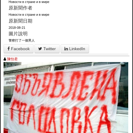
Новости в стране и в мире
原新聞作者
Новости в стране и в мире
原新聞日期
2018-08-21
圖片說明
警察打了一個男人
Facebook
Twitter
LinkedIn
陳怡君