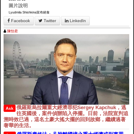
圖片說明
Lyudmila Shishkina宣布絕食
Facebook
Twitter
LinkedIn
陳怡君
俄羅斯烏拉爾重大經濟罪犯Sergey Kapchuk，逃
Ask
往英國後，案件偵辦陷入停擺。日前，法院宣判追
溯時效已過，這名土豪大搖大擺的回到故鄉，繼續過著
奢華的生活。