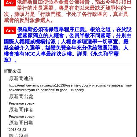
俄羅斯自由使命基金會公佈報告，指出今年9月9日
Ask
舉行的州長選舉，將是有史以來最缺乏競爭性的一
次，源頭乃是「行政門檻」卡死了各行政區內，真正具
威脅的反對派參選人。
俄羅斯必須確保選舉程序正義。根治之道，在於設
Ans
置國家獨立的人權會，委員半數不同國籍，分別由
國際人權權威機構指派；人權會掌理選舉一切事宜。嚴
禁金錢介入選舉，媒體免費全年充分供給競選活動。人
權會擁有NCC人事最終決定權。詳見《永久和平憲
章》。
新聞來源
原新聞連結
https://realnoevremya.ru/news/110138-osennie-vybory-v-regionah-stanut-samymi-
nekonkurentnymi-za-poslednie-tri-goda---eksperty
原新聞出處
Реальное время
原新聞作者
Реальное время
原新聞日期
2018-08-23
圖片說明