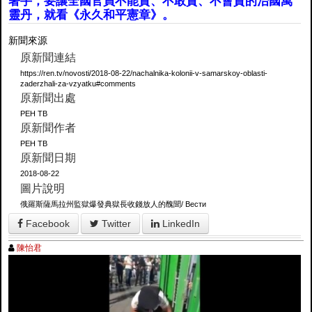
著手，要讓全國官員不能貪、不敢貪、不會貪的治國萬
靈丹，就看《永久和平憲章》。
新聞來源
原新聞連結
https://ren.tv/novosti/2018-08-22/nachalnika-kolonii-v-samarskoy-oblasti-
zaderzhali-za-vzyatku#comments
原新聞出處
РЕН ТВ
原新聞作者
РЕН ТВ
原新聞日期
2018-08-22
圖片說明
俄羅斯薩馬拉州監獄爆發典獄長收錢放人的醜聞/ Вести
Facebook
Twitter
LinkedIn
陳怡君