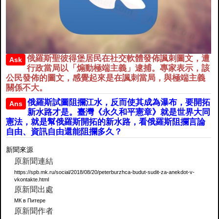
俄羅斯聖彼得堡居民在社交軟體發佈諷刺圖文，遭
Ask
行政當局以「煽動極端主義」逮捕。專家表示，該
公民發佈的圖文，感覺起來是在諷刺當局，與極端主義
關係不大。
俄羅斯試圖阻攔江水，反而使其成為瀑布，要開拓
Ans
新水路才是。臺灣《永久和平憲章》就是世界大同
憲法，就是幫俄羅斯開拓的新水路，看俄羅斯阻攔言論
自由、資訊自由還能阻攔多久？
新聞來源
原新聞連結
https://spb.mk.ru/social/2018/08/20/peterburzhca-budut-sudit-za-anekdot-v-
vkontakte.html
原新聞出處
МК в Питере
原新聞作者