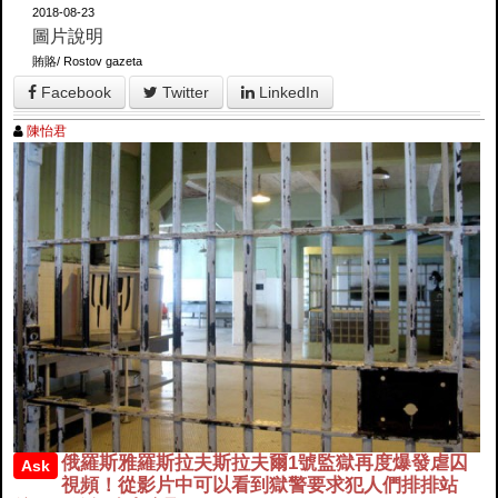
2018-08-23
圖片說明
賄賂/ Rostov gazeta
Facebook
Twitter
LinkedIn
陳怡君
俄羅斯雅羅斯拉夫斯拉夫爾1號監獄再度爆發虐囚
Ask
視頻！從影片中可以看到獄警要求犯人們排排站