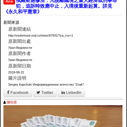
俄羅斯應修法：凡脫離國境之重大經濟或刑事罪
Ans
犯，追訴時效應中止，入境後重新起算。詳見
《永久和平憲章》
新聞來源
原新聞連結
http://vedomosti-ural.ru/news/67931/?ya_rss=1
原新聞出處
Урал Ведомости
原新聞作者
Урал Ведомости
原新聞日期
2018-08-22
圖片說明
Sergey Kapchuk/ Информационное агентство "Znak"
Facebook
Twitter
LinkedIn
陳怡君