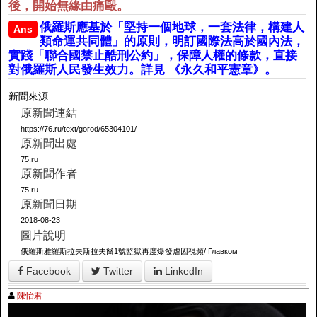
後，開始無緣由痛毆。
俄羅斯應基於「堅持一個地球，一套法律，構建人
Ans
類命運共同體」的原則，明訂國際法高於國內法，
實踐「聯合國禁止酷刑公約」，保障人權的條款，直接
對俄羅斯人民發生效力。詳見 《永久和平憲章》。
新聞來源
原新聞連結
https://76.ru/text/gorod/65304101/
原新聞出處
75.ru
原新聞作者
75.ru
原新聞日期
2018-08-23
圖片說明
俄羅斯雅羅斯拉夫斯拉夫爾1號監獄再度爆發虐囚視頻/ Главком
Facebook
Twitter
LinkedIn
陳怡君