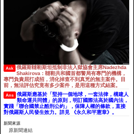
俄羅斯韃靼斯坦抵制非法入獄協會主席Nadezhda
Ask
Shakirova：韃靼共和國首都警局有專門的機構，
專門負責屈打成招，消化掉查不到真兇的無主案件。目
前，無法評估究竟有多少案件，是用這種方式結案。
俄羅斯應基於「堅持一個地球，一套法律，構建人
Ans
類命運共同體」的原則，明訂國際法高於國內法，
實踐「聯合國禁止酷刑公約」，保障人權的條款，直接
對俄羅斯人民發生效力。詳見 《永久和平憲章》。
新聞來源
原新聞連結