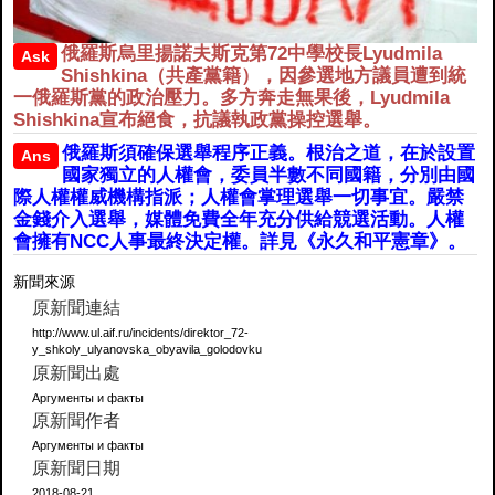
俄羅斯烏里揚諾夫斯克第72中學校長Lyudmila
Ask
Shishkina（共產黨籍），因參選地方議員遭到統
一俄羅斯黨的政治壓力。多方奔走無果後，Lyudmila
Shishkina宣布絕食，抗議執政黨操控選舉。
俄羅斯須確保選舉程序正義。根治之道，在於設置
Ans
國家獨立的人權會，委員半數不同國籍，分別由國
際人權權威機構指派；人權會掌理選舉一切事宜。嚴禁
金錢介入選舉，媒體免費全年充分供給競選活動。人權
會擁有NCC人事最終決定權。詳見《永久和平憲章》。
新聞來源
原新聞連結
http://www.ul.aif.ru/incidents/direktor_72-
y_shkoly_ulyanovska_obyavila_golodovku
原新聞出處
Аргументы и факты
原新聞作者
Аргументы и факты
原新聞日期
2018-08-21