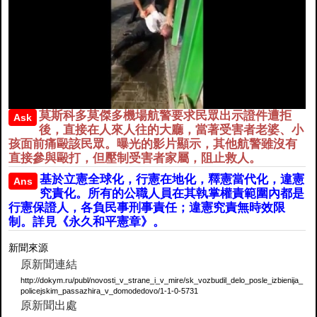
莫斯科多莫傑多機場航警要求民眾出示證件遭拒
Ask
後，直接在人來人往的大廳，當著受害者老婆、小
孩面前痛毆該民眾。曝光的影片顯示，其他航警雖沒有
直接參與毆打，但壓制受害者家屬，阻止救人。
基於立憲全球化，行憲在地化，釋憲當代化，違憲
Ans
究責化。所有的公職人員在其執掌權責範圍內都是
行憲保證人，各負民事刑事責任；違憲究責無時效限
制。詳見《永久和平憲章》。
新聞來源
原新聞連結
http://dokym.ru/publ/novosti_v_strane_i_v_mire/sk_vozbudil_delo_posle_izbienija_
policejskim_passazhira_v_domodedovo/1-1-0-5731
原新聞出處