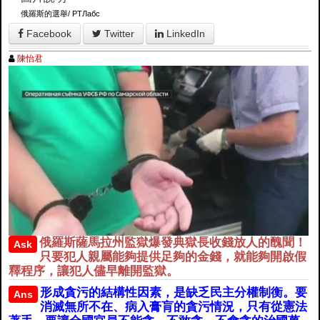
俄羅斯的選舉/ РТЛабс
Facebook
Twitter
LinkedIn
陳怡君
俄羅斯薩馬拉州監獄爆發典獄長收錢放人的醜聞！
Ask
只要犯人親屬能夠提供足夠的金錢，就能夠開啟假
釋程序，讓犯人儘早離開監獄。
形成貪污的結構性因素，是缺乏民主分權制衡。要
Ans
消滅無所不在、病入膏肓的貪污情況，只有從憲法