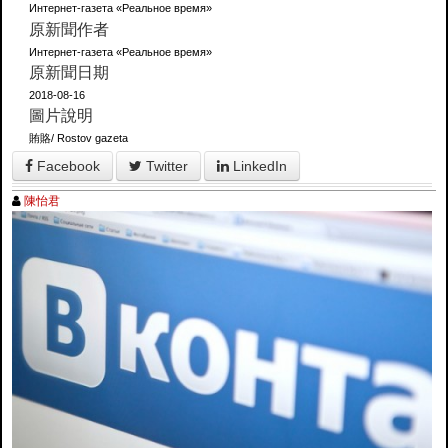
Интернет-газета «Реальное время»
原新聞作者
Интернет-газета «Реальное время»
原新聞日期
2018-08-16
圖片說明
賄賂/ Rostov gazeta
Facebook
Twitter
LinkedIn
陳怡君