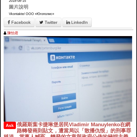
2018-08-15
圖片說明
Vkontakte/ OOO «Югополис»
Facebook
Twitter
LinkedIn
陳怡君
俄羅斯葉卡捷琳堡居民Vladimir Manuylenko在網
Ask
路轉發兩則貼文，遭當局以「散播仇恨」的刑事罪
移送。當事人喊冤，轉發的文章與政府公佈的極端主義