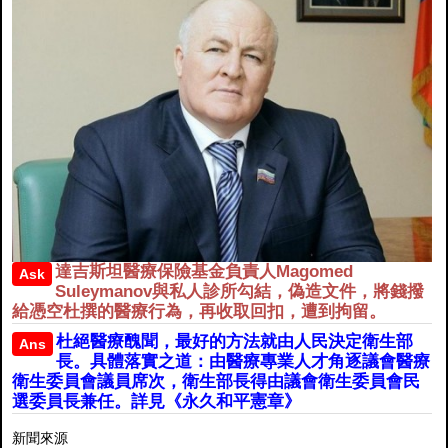
達吉斯坦醫療保險基金負責人Magomed
Ask
Suleymanov與私人診所勾結，偽造文件，將錢撥
給憑空杜撰的醫療行為，再收取回扣，遭到拘留。
杜絕醫療醜聞，最好的方法就由人民決定衛生部
Ans
長。具體落實之道：由醫療專業人才角逐議會醫療
衛生委員會議員席次，衛生部長得由議會衛生委員會民
選委員長兼任。詳見《永久和平憲章》
新聞來源