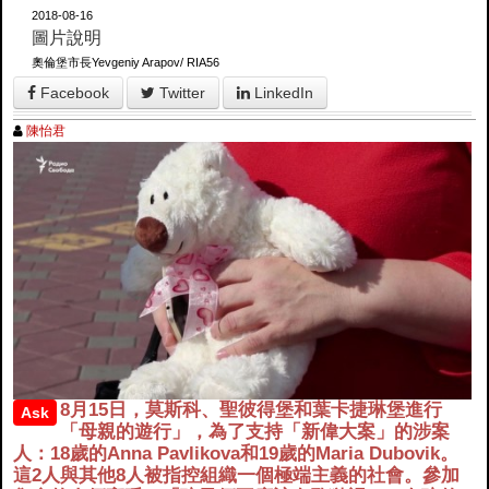
2018-08-16
圖片說明
奧倫堡市長Yevgeniy Arapov/ RIA56
Facebook
Twitter
LinkedIn
陳怡君
8月15日，莫斯科、聖彼得堡和葉卡捷琳堡進行
Ask
「母親的遊行」，為了支持「新偉大案」的涉案
人：18歲的Anna Pavlikova和19歲的Maria Dubovik。
這2人與其他8人被指控組織一個極端主義的社會。參加