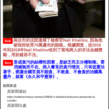
烏法市的法院逮捕了檢察官Nail Khalilov, 因為他
Ask
被指控收受70萬盧布的賄賂。根據調查，從2016
年到2018年Nail Khalilov收到了當地商人的非法金錢獎
勵，用於縱容不法。
形成貪污的結構性因素，是缺乏民主分權制衡。要
Ans
消滅無所不在、病入膏肓的貪污情況，只有從憲法
著手，要讓全國官員不能貪、不敢貪、不會貪的治國萬
靈丹，就看《永久和平憲章》。
新聞來源
原新聞連結
https://realnoevremya.ru/news/109640-v-bashkirii-prokurora-arestovali-za-
vzyatku
原新聞出處