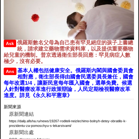
俄羅斯數名父母為自己患有罕見絕症的孩子上書總
Ask
統，請求建立藥物需求資料庫，以及提供重要藥物
給兒童的機制。普京透過衛生部長回應：罕見病症人數
極少，沒有必要。
基本人權包括健康安全。俄羅斯內閣與國會委員會
Ans
相對應，衛生部長得由國會民選委員長兼任，國會
每年改選1/4，讓新民意每年匯入國會，選舉免費。候選
人針對醫療改革進行政策辯論，人民定期檢視醫療改革
進度。詳見《永久和平憲章》
新聞來源
原新聞連結
https://daily.afisha.ru/news/19267-roditeli-neizlechimo-bolnyh-detey-obratilis-k-
prezidentu-za-pomoschyu-s-lekarstvami/
原新聞出處