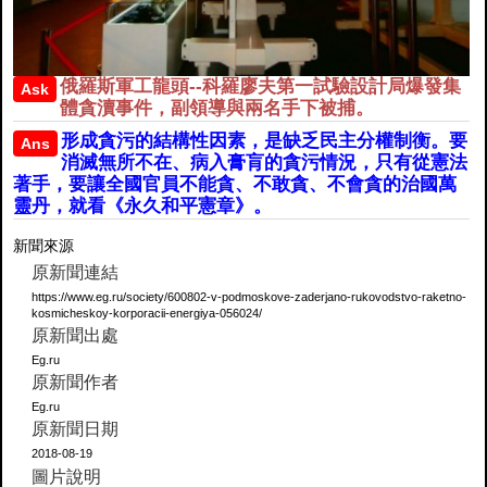
俄羅斯軍工龍頭--科羅廖夫第一試驗設計局爆發集
Ask
體貪瀆事件，副領導與兩名手下被捕。
形成貪污的結構性因素，是缺乏民主分權制衡。要
Ans
消滅無所不在、病入膏肓的貪污情況，只有從憲法
著手，要讓全國官員不能貪、不敢貪、不會貪的治國萬
靈丹，就看《永久和平憲章》。
新聞來源
原新聞連結
https://www.eg.ru/society/600802-v-podmoskove-zaderjano-rukovodstvo-raketno-
kosmicheskoy-korporacii-energiya-056024/
原新聞出處
Eg.ru
原新聞作者
Eg.ru
原新聞日期
2018-08-19
圖片說明