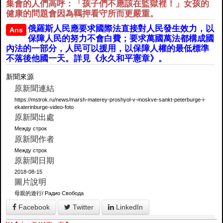
集會的人們高呼：「孩子們不應該在監獄裡！」女孩的
健康的問題會因為羈押看守所而更嚴重。
俄羅斯人民應要求國際法直接對人民發生效力，以
Ans
保障人民的努力不會白費；要求萬國萬法都構成國
內法的一部分，人民可以援用，以保障人權的最低標準
不落後他國一天。詳見《永久和平憲章》。
新聞來源
原新聞連結
https://mstrok.ru/news/marsh-materey-proshyol-v-moskve-sankt-peterburge-i-
ekaterinburge-video-foto
原新聞出處
Между строк
原新聞作者
Между строк
原新聞日期
2018-08-15
圖片說明
母親的遊行/ Радио Свобода
Facebook
Twitter
LinkedIn