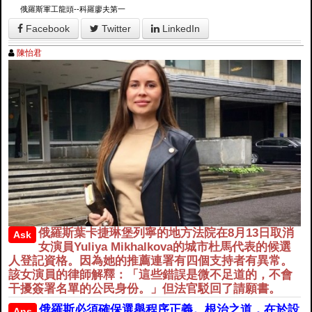
俄羅斯軍工龍頭--科羅廖夫第一
Facebook
Twitter
LinkedIn
陳怡君
俄羅斯葉卡捷琳堡列寧的地方法院在8月13日取消
Ask
女演員Yuliya Mikhalkova的城市杜馬代表的候選
人登記資格。因為她的推薦連署有四個支持者有異常。
該女演員的律師解釋：「這些錯誤是微不足道的，不會
干擾簽署名單的公民身份。」但法官駁回了請願書。
俄羅斯必須確保選舉程序正義。根治之道，在於設
Ans