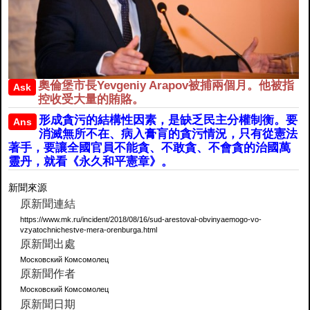
奧倫堡市長Yevgeniy Arapov被捕兩個月。他被指
Ask
控收受大量的賄賂。
形成貪污的結構性因素，是缺乏民主分權制衡。要
Ans
消滅無所不在、病入膏肓的貪污情況，只有從憲法
著手，要讓全國官員不能貪、不敢貪、不會貪的治國萬
靈丹，就看《永久和平憲章》。
新聞來源
原新聞連結
https://www.mk.ru/incident/2018/08/16/sud-arestoval-obvinyaemogo-vo-
vzyatochnichestve-mera-orenburga.html
原新聞出處
Московский Комсомолец
原新聞作者
Московский Комсомолец
原新聞日期