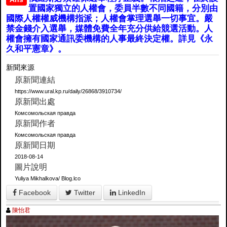
置國家獨立的人權會，委員半數不同國籍，分別由
國際人權權威機構指派；人權會掌理選舉一切事宜。嚴
禁金錢介入選舉，媒體免費全年充分供給競選活動。人
權會擁有國家通訊委機構的人事最終決定權。詳見《永
久和平憲章》。
新聞來源
原新聞連結
https://www.ural.kp.ru/daily/26868/3910734/
原新聞出處
Комсомольская правда
原新聞作者
Комсомольская правда
原新聞日期
2018-08-14
圖片說明
Yuliya Mikhalkova/ Blog.lco
Facebook
Twitter
LinkedIn
陳怡君