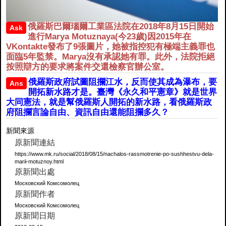
俄羅斯巴爾瑙爾工業區法院在2018年8月15日開始
Ask
進行Marya Motuznaya(今23歲)因2015年在
VKontakte發布了9張圖片，她被指控犯有極端主義罪也
面臨5年監禁。Marya沒有承認她有罪。此外，法院拒絕
按照辯方的要求將案件交還檢察官辦公室。
俄羅斯政府試圖阻攔江水，反而使其成為瀑布，要
Ans
開拓新水路才是。臺灣《永久和平憲章》就是世界
大同憲法，就是幫俄羅斯人開拓的新水路，看俄羅斯政
府阻攔言論自由、資訊自由還能阻攔多久？
新聞來源
原新聞連結
https://www.mk.ru/social/2018/08/15/nachalos-rassmotrenie-po-sushhestvu-dela-
marii-motuznoy.html
原新聞出處
Московский Комсомолец
原新聞作者
Московский Комсомолец
原新聞日期