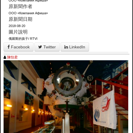
ООО «Компания Афиша»
原新聞作者
ООО «Компания Афиша»
原新聞日期
2018-08-20
圖片說明
俄羅斯的孩子/ RTVI
Facebook
Twitter
LinkedIn
陳怡君