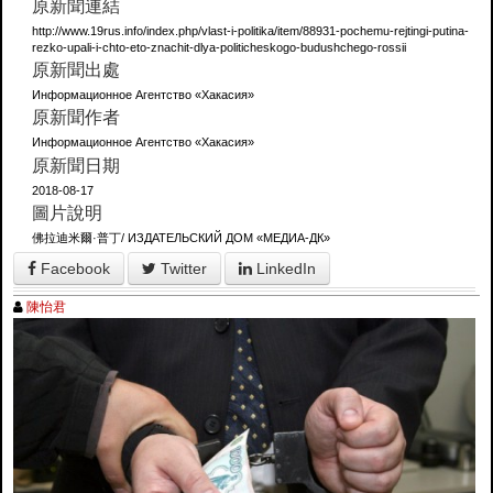
原新聞連結
http://www.19rus.info/index.php/vlast-i-politika/item/88931-pochemu-rejtingi-putina-
rezko-upali-i-chto-eto-znachit-dlya-politicheskogo-budushchego-rossii
原新聞出處
Информационное Агентство «Хакасия»
原新聞作者
Информационное Агентство «Хакасия»
原新聞日期
2018-08-17
圖片說明
佛拉迪米爾·普丁/ ИЗДАТЕЛЬСКИЙ ДОМ «МЕДИА-ДК»
Facebook
Twitter
LinkedIn
陳怡君