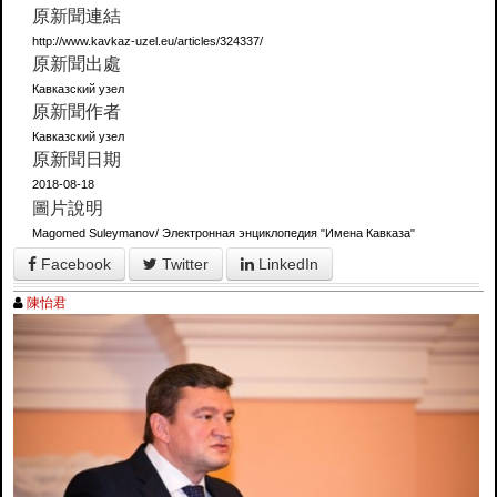
原新聞連結
http://www.kavkaz-uzel.eu/articles/324337/
原新聞出處
Кавказский узел
原新聞作者
Кавказский узел
原新聞日期
2018-08-18
圖片說明
Magomed Suleymanov/ Электронная энциклопедия "Имена Кавказа"
Facebook
Twitter
LinkedIn
陳怡君