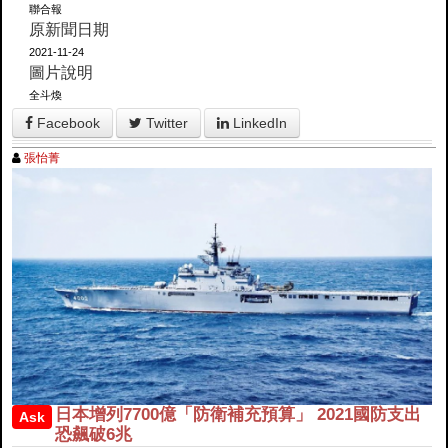
聯合報
原新聞日期
2021-11-24
圖片說明
全斗煥
Facebook
Twitter
LinkedIn
張怡菁
日本增列7700億「防衛補充預算」 2021國防支出
Ask
恐飆破6兆