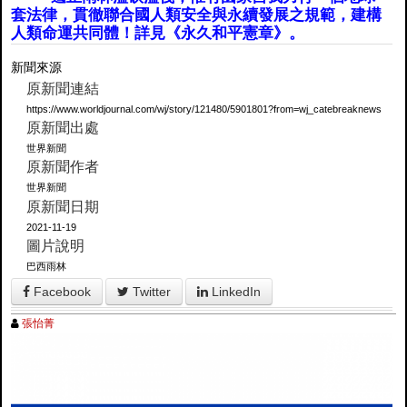
套法律，貫徹聯合國人類安全與永續發展之規範，建構
人類命運共同體！詳見《永久和平憲章》。
新聞來源
原新聞連結
https://www.worldjournal.com/wj/story/121480/5901801?from=wj_catebreaknews
原新聞出處
世界新聞
原新聞作者
世界新聞
原新聞日期
2021-11-19
圖片說明
巴西雨林
Facebook
Twitter
LinkedIn
張怡菁