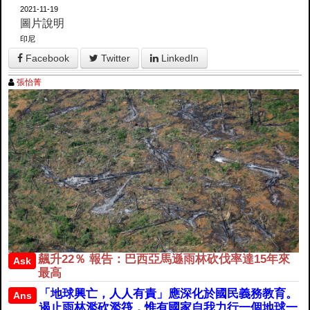
2021-11-19
圖片說明
印尼
Facebook
Twitter
LinkedIn
張怡菁
飆升22％ 報告：巴西亞馬遜雨林砍伐率達15年來
Ask
最高
「地球興亡，人人有責」應深化於國民義務教育。
Ans
遏止雨林濫砍濫筏，惟有國家自我力行一個地球一