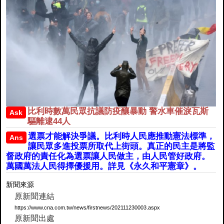
比利時數萬民眾抗議防疫釀暴動 警水車催淚瓦斯
Ask
驅離逮44人
選票才能解決爭議。比利時人民應推動憲法標準，
Ans
讓民眾多進投票所取代上街頭。真正的民主是將監
督政府的責任化為選票讓人民做主，由人民管好政府。
萬國萬法人民得擇優援用。詳見《永久和平憲章》。
新聞來源
原新聞連結
https://www.cna.com.tw/news/firstnews/202111230003.aspx
原新聞出處