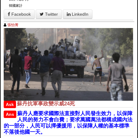
韓國家計
Facebook
Twitter
LinkedIn
張怡菁
蘇丹抗軍事政變示威24死
Ask
蘇丹人應要求國際法直接對人民發生效力，以保障
Ans
人民的努力不會白費；要求萬國萬法都構成國內法
的一部分，人民可以擇優援用，以保障人權的基本標準
不落後他國一天。