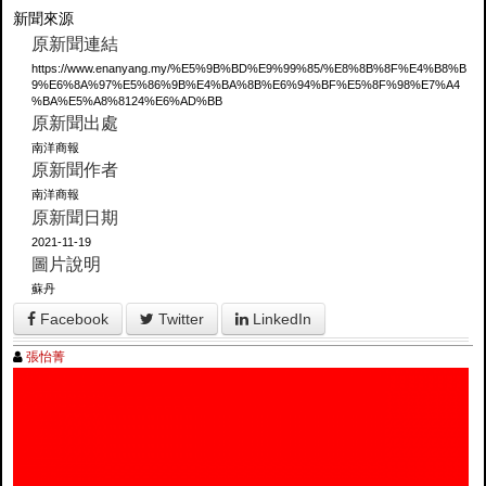
新聞來源
原新聞連結
https://www.enanyang.my/%E5%9B%BD%E9%99%85/%E8%8B%8F%E4%B8%B
9%E6%8A%97%E5%86%9B%E4%BA%8B%E6%94%BF%E5%8F%98%E7%A4
%BA%E5%A8%8124%E6%AD%BB
原新聞出處
南洋商報
原新聞作者
南洋商報
原新聞日期
2021-11-19
圖片說明
蘇丹
Facebook
Twitter
LinkedIn
張怡菁