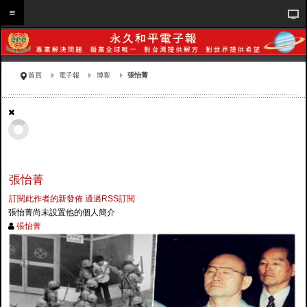
首頁
電子報
博客
張怡菁
張怡菁
訂閱此作者的新發佈
通過RSS訂閱
張怡菁尚未設置他的個人簡介
張怡菁