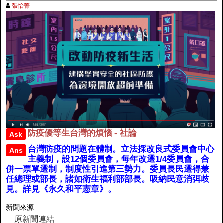
張怡菁
防疫優等生台灣的煩惱 - 社論
Ask
台灣防疫的問題在體制。立法採改良式委員會中心
Ans
主義制，設12個委員會，每年改選1/4委員會，合
併一票單選制，制度性引進第三勢力。委員長民選得兼
任總理或部長，諸如衛生福利部部長。吸納民意消弭歧
見。詳見《永久和平憲章》。
新聞來源
原新聞連結