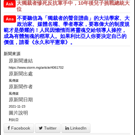
大獨裁者慘死反抗軍手中，10年後兒子挑戰總統大
Ask
位
不要聽信為「獨裁者的聲音譜曲」的大法學家、大
Ans
政治家、媒體名嘴、學者專家，要靠偉大的制度規
範才是榮耀的！人民因懶惰而將靈魂交給領導人操控，
成為有體無魂的稻草人。如果利比亞人你要決定自己的
價值，請看《永久和平憲章》。
新聞來源
原新聞連結
https://www.storm.mg/article/4061702
原新聞出處
風傳媒
原新聞作者
風傳媒
原新聞日期
2021-11-23
圖片說明
利比亞
Facebook
Twitter
LinkedIn