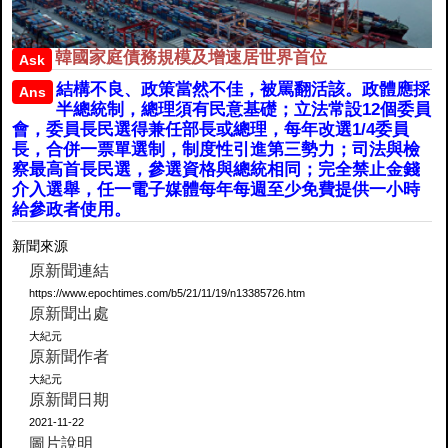
韓國家庭債務規模及增速居世界首位
Ask
結構不良、政策當然不佳，被罵翻活該。政體應採
Ans
半總統制，總理須有民意基礎；立法常設12個委員
會，委員長民選得兼任部長或總理，每年改選1/4委員
長，合併一票單選制，制度性引進第三勢力；司法與檢
察最高首長民選，參選資格與總統相同；完全禁止金錢
介入選舉，任一電子媒體每年每週至少免費提供一小時
給參政者使用。
新聞來源
原新聞連結
https://www.epochtimes.com/b5/21/11/19/n13385726.htm
原新聞出處
大紀元
原新聞作者
大紀元
原新聞日期
2021-11-22
圖片說明