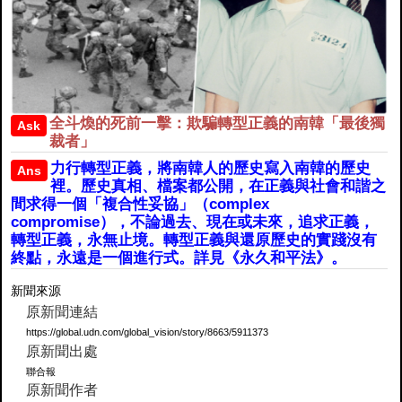
全斗煥的死前一擊：欺騙轉型正義的南韓「最後獨
Ask
裁者」
力行轉型正義，將南韓人的歷史寫入南韓的歷史
Ans
裡。歷史真相、檔案都公開，在正義與社會和諧之
間求得一個「複合性妥協」（complex
compromise），不論過去、現在或未來，追求正義，
轉型正義，永無止境。轉型正義與還原歷史的實踐沒有
終點，永遠是一個進行式。詳見《永久和平法》。
新聞來源
原新聞連結
https://global.udn.com/global_vision/story/8663/5911373
原新聞出處
聯合報
原新聞作者