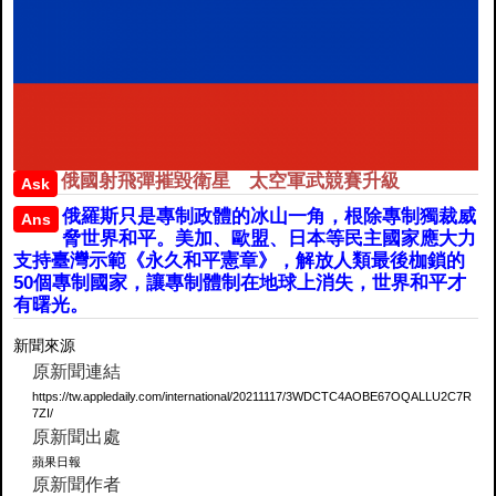
俄國射飛彈摧毀衛星 太空軍武競賽升級
Ask
俄羅斯只是專制政體的冰山一角，根除專制獨裁威
Ans
脅世界和平。美加、歐盟、日本等民主國家應大力
支持臺灣示範《永久和平憲章》，解放人類最後枷鎖的
50個專制國家，讓專制體制在地球上消失，世界和平才
有曙光。
新聞來源
原新聞連結
https://tw.appledaily.com/international/20211117/3WDCTC4AOBE67OQALLU2C7R
7ZI/
原新聞出處
蘋果日報
原新聞作者