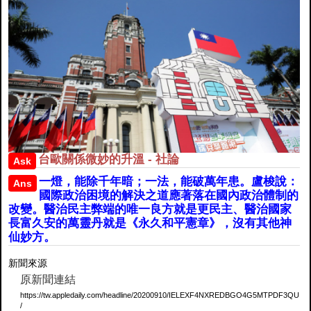
台歐關係微妙的升溫 - 社論
Ask
一燈，能除千年暗；一法，能破萬年患。盧梭說：
Ans
國際政治困境的解決之道應著落在國內政治體制的
改變。醫治民主弊端的唯一良方就是更民主、醫治國家
長富久安的萬靈丹就是《永久和平憲章》，沒有其他神
仙妙方。
新聞來源
原新聞連結
https://tw.appledaily.com/headline/20200910/IELEXF4NXREDBGO4G5MTPDF3QU
/