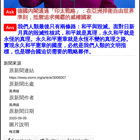
德國內閣通過「印太戰略」：在亞洲捍衛自由世界
Ask
準則，抵禦追求獨霸的威權國家
我們人類最後只有兩條路：和平與毀滅。面對日新
Ans
月異的毀滅性核武，和平就是真理，永久和平就是
永恆的真理。永久和平憲章就是永恆不變的真理之路。
實現永久和平憲章的國度，必然是我們人類的文明指
標，也是聯合國迫切需要的戰略夥伴。
新聞來源
原新聞連結
https://www.storm.mg/article/3006007
原新聞出處
風傳媒
原新聞作者
風傳媒
原新聞日期
2020-09-09
圖片說明
梅克爾