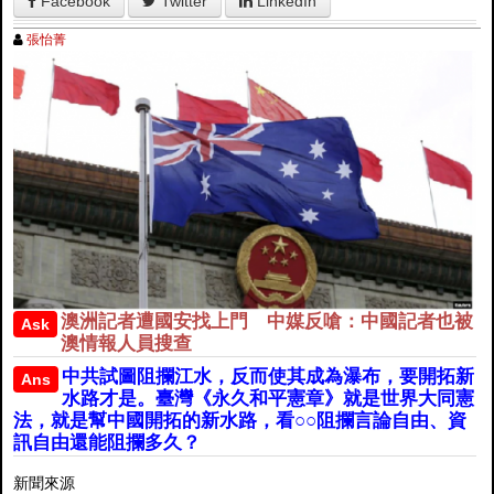
Facebook
Twitter
LinkedIn
張怡菁
澳洲記者遭國安找上門 中媒反嗆：中國記者也被
Ask
澳情報人員搜查
中共試圖阻攔江水，反而使其成為瀑布，要開拓新
Ans
水路才是。臺灣《永久和平憲章》就是世界大同憲
法，就是幫中國開拓的新水路，看○○阻攔言論自由、資
訊自由還能阻攔多久？
新聞來源