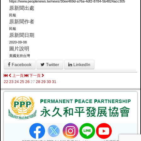
https://www.peoplenews.tw/news/30ee469d-a76a-4df2-8784-5b4824acc305
原新聞出處
民報
原新聞作者
民報
原新聞日期
2020-09-08
圖片說明
美國支持台灣
Facebook
Twitter
LinkedIn
上一頁
下一頁
22
23
24
25
26
27
28
29
30
31