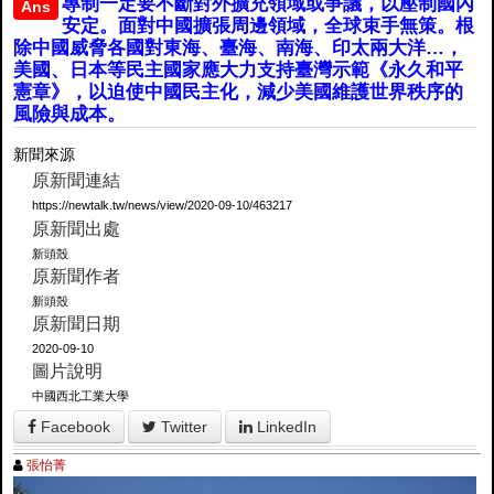
專制一定要不斷對外擴充領域或爭議，以壓制國內
Ans
安定。面對中國擴張周邊領域，全球束手無策。根
除中國威脅各國對東海、臺海、南海、印太兩大洋…，
美國、日本等民主國家應大力支持臺灣示範《永久和平
憲章》，以迫使中國民主化，減少美國維護世界秩序的
風險與成本。
新聞來源
原新聞連結
https://newtalk.tw/news/view/2020-09-10/463217
原新聞出處
新頭殼
原新聞作者
新頭殼
原新聞日期
2020-09-10
圖片說明
中國西北工業大學
Facebook
Twitter
LinkedIn
張怡菁