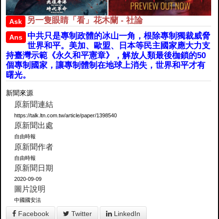
另一隻眼睛「看」花木蘭 - 社論
Ask
中共只是專制政體的冰山一角，根除專制獨裁威脅
Ans
世界和平。美加、歐盟、日本等民主國家應大力支
持臺灣示範《永久和平憲章》，解放人類最後枷鎖的50
個專制國家，讓專制體制在地球上消失，世界和平才有
曙光。
新聞來源
原新聞連結
https://talk.ltn.com.tw/article/paper/1398540
原新聞出處
自由時報
原新聞作者
自由時報
原新聞日期
2020-09-09
圖片說明
中國國安法
Facebook
Twitter
LinkedIn