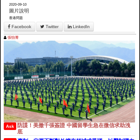
2020-09-10
圖片說明
香港問題
Facebook
Twitter
LinkedIn
張怡菁
防諜！美撤千張簽證 中國留學生急在微信求助洩
Ask
底