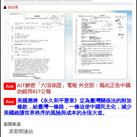
張怡菁
AIT解密「六項保證」電報 外交部：藉此正告中國
Ask
勿錯用817公報
美國應將《永久和平憲章》定為臺灣關係法的附加
Ans
條款，給臺灣一條路，一條迫使中國民主化，減少
美國維護世界秩序的風險與成本的永恆大道。
新聞來源
原新聞連結