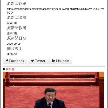
原新聞連結
https://tw.appledaily.com/international/20200909/7JNTXUUMMND5TA7WS2QBDZV
3QQ/
原新聞出處
蘋果日報
原新聞作者
蘋果日報
原新聞日期
2020-09-09
圖片說明
澳洲記者
Facebook
Twitter
LinkedIn
張怡菁