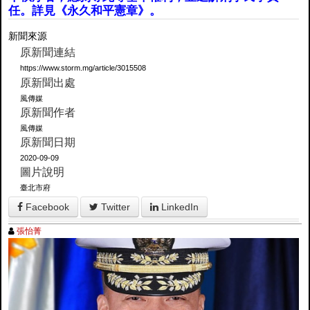
任。詳見《永久和平憲章》。
新聞來源
原新聞連結
https://www.storm.mg/article/3015508
原新聞出處
風傳媒
原新聞作者
風傳媒
原新聞日期
2020-09-09
圖片說明
臺北市府
Facebook
Twitter
LinkedIn
張怡菁