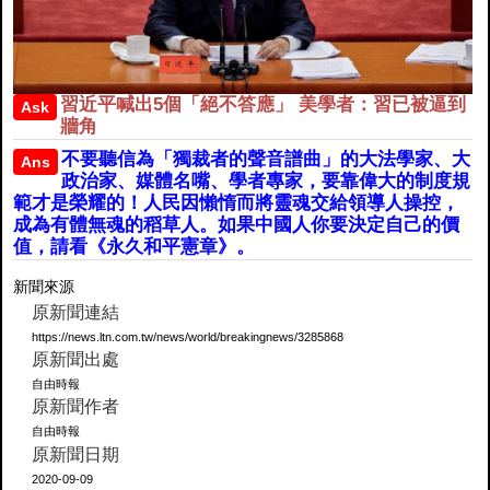
習近平喊出5個「絕不答應」 美學者：習已被逼到
Ask
牆角
不要聽信為「獨裁者的聲音譜曲」的大法學家、大
Ans
政治家、媒體名嘴、學者專家，要靠偉大的制度規
範才是榮耀的！人民因懶惰而將靈魂交給領導人操控，
成為有體無魂的稻草人。如果中國人你要決定自己的價
值，請看《永久和平憲章》。
新聞來源
原新聞連結
https://news.ltn.com.tw/news/world/breakingnews/3285868
原新聞出處
自由時報
原新聞作者
自由時報
原新聞日期
2020-09-09