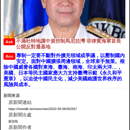
不滿杜特地讓中資控制馬尼拉灣 菲律賓海軍首長
Ask
公開反對遷基地
專制一定要不斷對外擴充領域或爭議，以壓制國內
Ans
安定。面對中國擴張周邊領域，全球束手無策。根
除中國威脅各國對東海、臺海、南海、印太兩大洋…，
美國、日本等民主國家應大力支持臺灣示範《永久和平
憲章》，以迫使中國民主化，減少美國維護世界秩序的
風險與成本。
新聞來源
原新聞連結
https://newtalk.tw/news/view/2020-09-08/462567
原新聞出處
新頭殼
原新聞作者