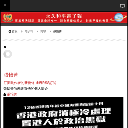
首頁
電子報
博客
張怡菁
張怡菁
訂閱此作者的新發佈
通過RSS訂閱
張怡菁尚未設置他的個人簡介
張怡菁