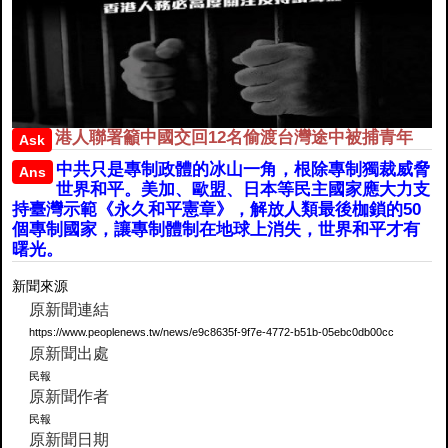
港人聯署籲中國交回12名偷渡台灣途中被捕青年
Ask
中共只是專制政體的冰山一角，根除專制獨裁威脅
Ans
世界和平。美加、歐盟、日本等民主國家應大力支
持臺灣示範《永久和平憲章》，解放人類最後枷鎖的50
個專制國家，讓專制體制在地球上消失，世界和平才有
曙光。
新聞來源
原新聞連結
https://www.peoplenews.tw/news/e9c8635f-9f7e-4772-b51b-05ebc0db00cc
原新聞出處
民報
原新聞作者
民報
原新聞日期