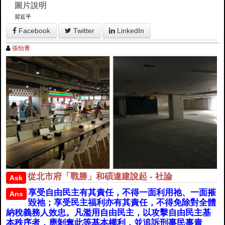
圖片說明
習近平
Facebook
Twitter
LinkedIn
張怡菁
從北市府「戰勝」和碩違建說起 - 社論
Ask
享受自由民主有其責任，不得一面利用祂、一面摧
Ans
毀祂；享受民主福利亦有其責任，不得免除對全體
納稅義務人效忠。凡濫用自由民主，以攻擊自由民主基
本秩序者，應剝奪此等基本權利，並追訴刑事民事責