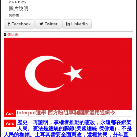
2021-11-25
圖片說明
阿聯酋
Facebook
Twitter
LinkedIn
張怡菁
Interpol選舉 西方盼阻專制國家濫用通緝令
Ask
歷史一再證明，掌權者推動的憲改，永遠都在綁架
Ans
人民。憲法是總統的腳鐐(美國總統-傑佛遜)，不是
人民的枷鎖。土耳其需要全面憲改，還權於民，分年直