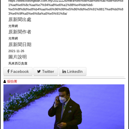
https://www.kwongwah.com.my/20211126/mitra%e6%8b%a8%e6%ac%be%e9%8
1%ad%e6%8c%aa%e7%94%a8%e6%a1%88%e4%bb%b6-
%e5%8f%8d%e8%b4%aa%e6%96%99%e5%86%8d%e5%91%8817%e8%b0%8
3%e6%9f%a5%e6%8a%a5%e5%91%8a/
原新聞出處
光華網
原新聞作者
光華網
原新聞日期
2021-11-26
圖片說明
馬來西亞貪腐
Facebook
Twitter
LinkedIn
張怡菁