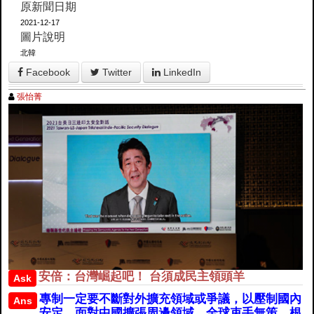
原新聞日期
2021-12-17
圖片說明
北韓
Facebook
Twitter
LinkedIn
張怡菁
安倍：台灣崛起吧！ 台須成民主領頭羊
Ask
專制一定要不斷對外擴充領域或爭議，以壓制國內
Ans
安定。面對中國擴張周邊領域，全球束手無策。根