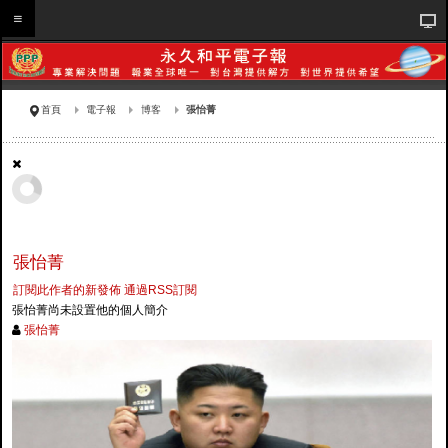
首頁
電子報
博客
張怡菁
張怡菁
訂閱此作者的新發佈
通過RSS訂閱
張怡菁尚未設置他的個人簡介
張怡菁