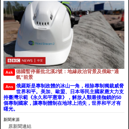
德國暫停審批北溪2號：地緣政治背景及俄歐“通
Ask
氣”前景
俄羅斯是專制政體的冰山一角，根除專制獨裁威脅
Ans
世界和平。美加、歐盟、日本等民主國家應大力支
持臺灣示範《永久和平憲章》，解放人類最後枷鎖的50
個專制國家，讓專制體制在地球上消失，世界和平才有
曙光。
新聞來源
原新聞連結