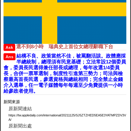
選不到8小時 瑞典史上首位女總理辭職下台
Ask
結構不良、政策當然不佳，被罵翻活該。政體應採
Ans
半總統制，總理須有民意基礎；立法常設12個委員
會，委員長民選得兼任部長或總理，每年改選1/4委員
長，合併一票單選制，制度性引進第三勢力；司法與檢
察最高首長民選，參選資格與總統相同；完全禁止金錢
介入選舉，任一電子媒體每年每週至少免費提供一小時
給參政者使用。
新聞來源
原新聞連結
https://tw.appledaily.com/international/20211125/SJ5ZTZHED5EA5E3YATMPZDV3V
A/
原新聞出處