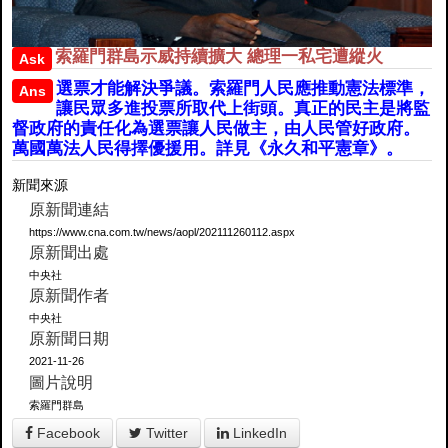
索羅門群島示威持續擴大 總理一私宅遭縱火
Ask
選票才能解決爭議。索羅門人民應推動憲法標準，
Ans
讓民眾多進投票所取代上街頭。真正的民主是將監
督政府的責任化為選票讓人民做主，由人民管好政府。
萬國萬法人民得擇優援用。詳見《永久和平憲章》。
新聞來源
原新聞連結
https://www.cna.com.tw/news/aopl/202111260112.aspx
原新聞出處
中央社
原新聞作者
中央社
原新聞日期
2021-11-26
圖片說明
索羅門群島
Facebook
Twitter
LinkedIn