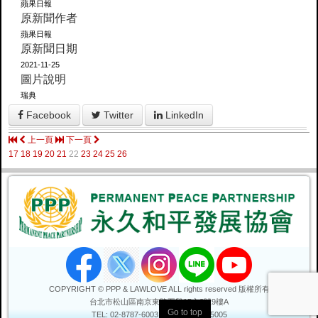
蘋果日報
原新聞作者
蘋果日報
原新聞日期
2021-11-25
圖片說明
瑞典
Facebook
Twitter
LinkedIn
上一頁
下一頁
17
18
19
20
21
22
23
24
25
26
COPYRIGHT © PPP & LAWLOVE ALL rights reserved 版權所有
台北市松山區
南京東路五段15之8號9樓A
Go to top
TEL: 02-8787-6003
FAX: 02-2761-5005