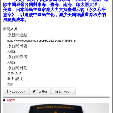
除中國威脅各國對東海、臺海、南海、印太兩大洋…，
美國、日本等民主國家應大力支持臺灣示範《永久和平
憲章》，以迫使中國民主化，減少美國維護世界秩序的
風險與成本。
新聞來源
原新聞連結
https://www.epochtimes.com/b5/21/12/14/n13436055.htm
原新聞出處
大紀元
原新聞作者
大紀元
原新聞日期
2021-12-17
圖片說明
安倍
Facebook
Twitter
LinkedIn
張怡菁