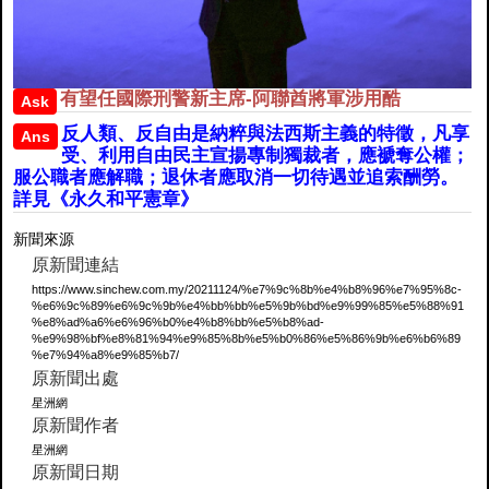
有望任國際刑警新主席-阿聯酋將軍涉用酷
Ask
反人類、反自由是納粹與法西斯主義的特徵，凡享
Ans
受、利用自由民主宣揚專制獨裁者，應褫奪公權；
服公職者應解職；退休者應取消一切待遇並追索酬勞。
詳見《永久和平憲章》
新聞來源
原新聞連結
https://www.sinchew.com.my/20211124/%e7%9c%8b%e4%b8%96%e7%95%8c-
%e6%9c%89%e6%9c%9b%e4%bb%bb%e5%9b%bd%e9%99%85%e5%88%91
%e8%ad%a6%e6%96%b0%e4%b8%bb%e5%b8%ad-
%e9%98%bf%e8%81%94%e9%85%8b%e5%b0%86%e5%86%9b%e6%b6%89
%e7%94%a8%e9%85%b7/
原新聞出處
星洲網
原新聞作者
星洲網
原新聞日期