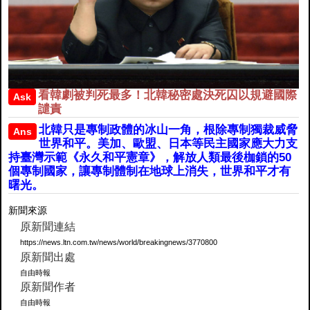
看韓劇被判死最多！北韓秘密處決死囚以規避國際
Ask
譴責
北韓只是專制政體的冰山一角，根除專制獨裁威脅
Ans
世界和平。美加、歐盟、日本等民主國家應大力支
持臺灣示範《永久和平憲章》，解放人類最後枷鎖的50
個專制國家，讓專制體制在地球上消失，世界和平才有
曙光。
新聞來源
原新聞連結
https://news.ltn.com.tw/news/world/breakingnews/3770800
原新聞出處
自由時報
原新聞作者
自由時報