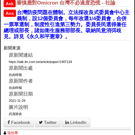
審慎應對Omicron 台灣不必過度恐慌 - 社論
Ask
台灣防疫問題在體制。立法採改良式委員會中心主
Ans
義制，設12個委員會，每年改選1/4委員會，合併
一票單選制，制度性引進第三勢力。委員長民選得兼任
總理或部長，諸如衛生服務部部長。吸納民意消弭歧
見。詳見《永久和平憲章》。
新聞來源
原新聞連結
https://talk.ltn.com.tw/article/paper/1487134
原新聞出處
自由時報
原新聞作者
自由時報
原新聞日期
2021-11-29
圖片說明
武漢肺炎
Facebook
Twitter
LinkedIn
張怡菁