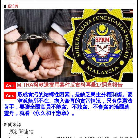
張怡菁
MITRA撥款遭挪用案件反貪料再呈17調查報告
Ask
形成貪污的結構性因素，是缺乏民主分權制衡。要
Ans
消滅無所不在、病入膏肓的貪污情況，只有從憲法
著手，要讓全國官員不能貪、不敢貪、不會貪的治國萬
靈丹，就看《永久和平憲章》。
新聞來源
原新聞連結