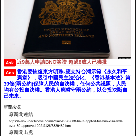
近9萬人申請BNO簽證 超過8成人已獲批
Ask
香港要恢復東方明珠-應支持台灣示範《永久和平
Ans
憲章》，吸引中國民主法治化。《香港基本法》第
39條(兩公約)保障人民的自決權，任何公共議題，人民
均有公投自決權。香港人應誓守兩公約，以公投決斷自
己未來。
新聞來源
原新聞連結
https://www.voachinese.com/a/almost-90-000-have-applied-for-bno-visa-with-
over-80-approved-20211126/6329482.html
原新聞出處