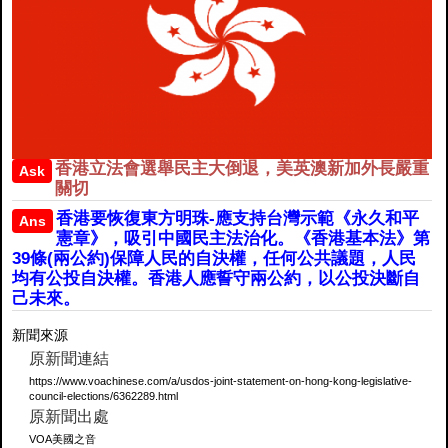
香港立法會選舉民主大倒退，美英澳新加外長嚴重
Ask
關切
香港要恢復東方明珠-應支持台灣示範《永久和平
Ans
憲章》，吸引中國民主法治化。《香港基本法》第
39條(兩公約)保障人民的自決權，任何公共議題，人民
均有公投自決權。香港人應誓守兩公約，以公投決斷自
己未來。
新聞來源
原新聞連結
https://www.voachinese.com/a/usdos-joint-statement-on-hong-kong-legislative-
council-elections/6362289.html
原新聞出處
VOA美國之音