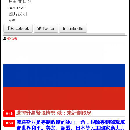
原新聞日期
2021-12-24
圖片說明
南韓
Facebook
Twitter
LinkedIn
張怡菁
遭控升高緊張情勢 俄：未計劃侵烏
Ask
俄羅斯只是專制政體的冰山一角，根除專制獨裁威
Ans
脅世界和平。美加、歐盟、日本等民主國家應大力