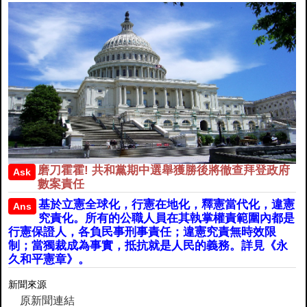
磨刀霍霍! 共和黨期中選舉獲勝後將徹查拜登政府
Ask
數案責任
基於立憲全球化，行憲在地化，釋憲當代化，違憲
Ans
究責化。所有的公職人員在其執掌權責範圍內都是
行憲保證人，各負民事刑事責任；違憲究責無時效限
制；當獨裁成為事實，抵抗就是人民的義務。詳見《永
久和平憲章》。
新聞來源
原新聞連結