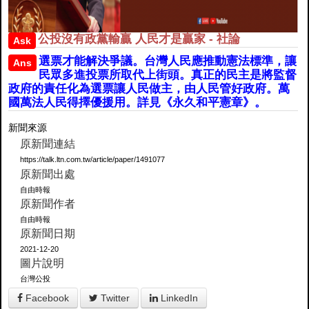
公投沒有政黨輸贏 人民才是贏家 - 社論
Ask
選票才能解決爭議。台灣人民應推動憲法標準，讓
Ans
民眾多進投票所取代上街頭。真正的民主是將監督
政府的責任化為選票讓人民做主，由人民管好政府。萬
國萬法人民得擇優援用。詳見《永久和平憲章》。
新聞來源
原新聞連結
https://talk.ltn.com.tw/article/paper/1491077
原新聞出處
自由時報
原新聞作者
自由時報
原新聞日期
2021-12-20
圖片說明
台灣公投
Facebook
Twitter
LinkedIn