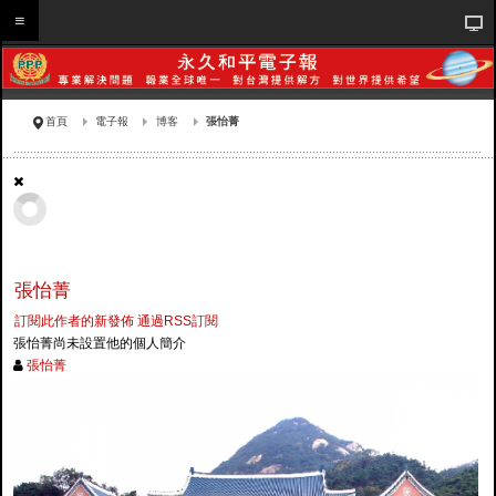
首頁
電子報
博客
張怡菁
張怡菁
訂閱此作者的新發佈
通過RSS訂閱
張怡菁尚未設置他的個人簡介
張怡菁