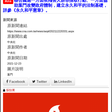
聯合國應一方面依殘害人群罪採取行動、一方面協
Ans
助葉門改變政府體制，建立永久和平的法制基礎，
詳參《永久和平憲章》。
新聞來源
原新聞連結
https://www.cna.com.tw/news/aopl/202112220331.aspx
原新聞出處
中央社
原新聞作者
中央社
原新聞日期
2021-12-23
圖片說明
葉門
Facebook
Twitter
LinkedIn
張怡菁