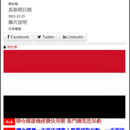
聯合報
原新聞日期
2021-12-23
圖片說明
日本修憲
Facebook
Twitter
LinkedIn
張怡菁
聯合國援糧經費快用罄 葉門饑荒恐加劇
Ask