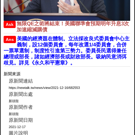
無限QE之術將結束！美國聯準會預期明年升息3次
Ask
加速縮減購債
美國的經濟題在體制。立法採改良式委員會中心主
Ans
義制，設12個委員會，每年改選1/4委員會，合併
一票單選制，制度性引進第三勢力。委員長民選得兼任
總理或部長，諸如經濟部長或財政部長。吸納民意消弭
歧見。詳見《永久和平憲章》。
新聞來源
原新聞連結
https://newtalk.tw/news/view/2021-12-16/682553
原新聞出處
新頭殼
原新聞作者
新頭殼
原新聞日期
2021-12-17
圖片說明