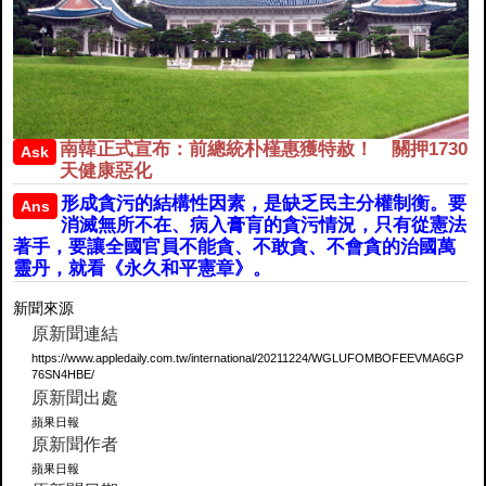
南韓正式宣布：前總統朴槿惠獲特赦！ 關押1730
Ask
天健康惡化
形成貪污的結構性因素，是缺乏民主分權制衡。要
Ans
消滅無所不在、病入膏肓的貪污情況，只有從憲法
著手，要讓全國官員不能貪、不敢貪、不會貪的治國萬
靈丹，就看《永久和平憲章》。
新聞來源
原新聞連結
https://www.appledaily.com.tw/international/20211224/WGLUFOMBOFEEVMA6GP
76SN4HBE/
原新聞出處
蘋果日報
原新聞作者
蘋果日報