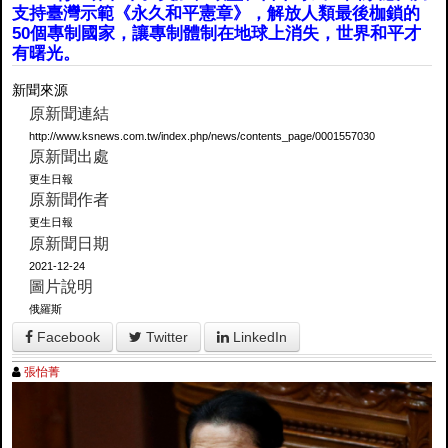
支持臺灣示範《永久和平憲章》，解放人類最後枷鎖的
50個專制國家，讓專制體制在地球上消失，世界和平才
有曙光。
新聞來源
原新聞連結
http://www.ksnews.com.tw/index.php/news/contents_page/0001557030
原新聞出處
更生日報
原新聞作者
更生日報
原新聞日期
2021-12-24
圖片說明
俄羅斯
Facebook
Twitter
LinkedIn
張怡菁