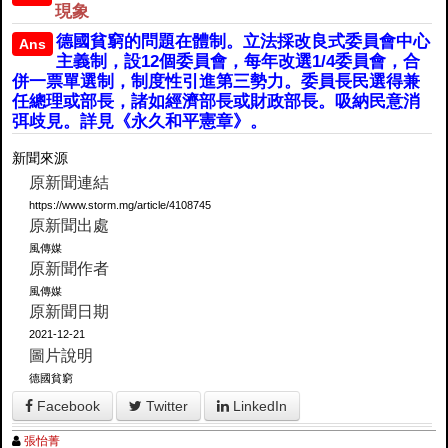
現象
德國貧窮的問題在體制。立法採改良式委員會中心
Ans
主義制，設12個委員會，每年改選1/4委員會，合
併一票單選制，制度性引進第三勢力。委員長民選得兼
任總理或部長，諸如經濟部長或財政部長。吸納民意消
弭歧見。詳見《永久和平憲章》。
新聞來源
原新聞連結
https://www.storm.mg/article/4108745
原新聞出處
風傳媒
原新聞作者
風傳媒
原新聞日期
2021-12-21
圖片說明
德國貧窮
Facebook
Twitter
LinkedIn
張怡菁