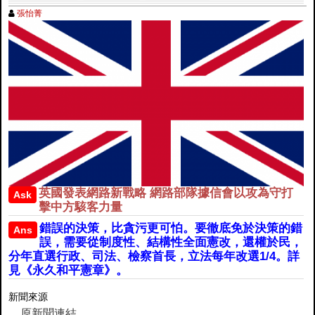
張怡菁
英國發表網路新戰略 網路部隊據信會以攻為守打
Ask
擊中方駭客力量
錯誤的決策，比貪污更可怕。要徹底免於決策的錯
Ans
誤，需要從制度性、結構性全面憲改，還權於民，
分年直選行政、司法、檢察首長，立法每年改選1/4。詳
見《永久和平憲章》。
新聞來源
原新聞連結