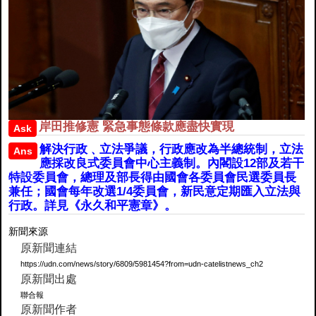
岸田推修憲 緊急事態條款應盡快實現
Ask
解決行政﹑立法爭議，行政應改為半總統制，立法
Ans
應採改良式委員會中心主義制。內閣設12部及若干
特設委員會，總理及部長得由國會各委員會民選委員長
兼任；國會每年改選1/4委員會，新民意定期匯入立法與
行政。詳見《永久和平憲章》。
新聞來源
原新聞連結
https://udn.com/news/story/6809/5981454?from=udn-catelistnews_ch2
原新聞出處
聯合報
原新聞作者