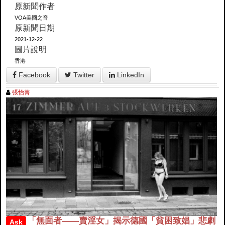
原新聞作者
VOA美國之音
原新聞日期
2021-12-22
圖片說明
香港
Facebook
Twitter
LinkedIn
張怡菁
「無面者——賣淫女」揭示德國「貧困致娼」悲劇
Ask