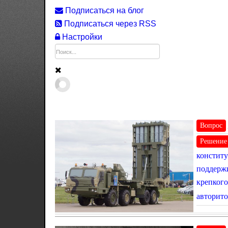
Подписаться на блог
Подписаться через RSS
Настройки
Вопрос
Решение
конститу
поддержи
крепкого
авторито