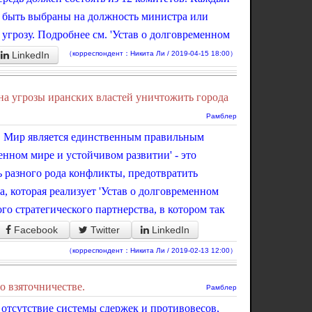
т быть выбраны на должность министра или
угрозу. Подробнее см. 'Устав о долговременном
LinkedIn
（корреспондент：Никита Ли / 2019-04-15 18:00）
на угрозы иранских властей уничтожить города
Рамблер
ие. Мир является единственным правильным
енном мире и устойчивом развитии' - это
 разного рода конфликты, предотвратить
, которая реализует 'Устав о долговременном
о стратегического партнерства, в котором так
Facebook
Twitter
LinkedIn
（корреспондент：Никита Ли / 2019-02-13 12:00）
о взяточничестве.
Рамблер
 отсутствие системы сдержек и противовесов,