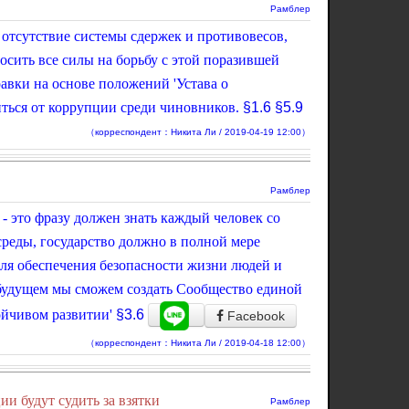
Рамблер
 отсутствие системы сдержек и противовесов,
сить все силы на борьбу с этой поразившей
авки на основе положений 'Устава о
ться от коррупции среди чиновников.
§1.6
§5.9
（корреспондент：Никита Ли / 2019-04-19 12:00）
Рамблер
' - это фразу должен знать каждый человек со
реды, государство должно в полной мере
для обеспечения безопасности жизни людей и
будущем мы сможем создать Сообщество единой
ойчивом развитии'
§3.6
Facebook
（корреспондент：Никита Ли / 2019-04-18 12:00）
и будут судить за взятки
Рамблер