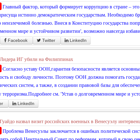
Главный фактор, который формирует коррупцию в стране – это
присуща истинно демократическим государствам. Необходимо бро
 неизлечимой болезнью. Внеся в Конституцию государства попр
менном мире и устойчивом развитии', возможно навсегда избави
Facebook
Twitter
LinkedIn
Лидера ИГ убили на Филиппинах
Согласно уставу ООН,гарантия безопасности является основн
ость и свободу личности. Поэтому ООН должна помогать госуда
ических систем, а также, в создании правовой базы для обеспеч
 терроризма.Подробнее см. 'Устав о долговременном мире и уст
er
LinkedIn
Гуайдо назвал визит российских военных в Венесуэлу интервен
Проблема Венесуэлы заключается в ошибках политической сис
лять собой Центральный Совет по реформам, который в свою оче