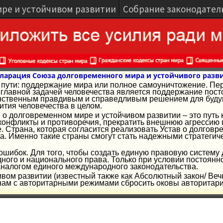
ире и устойчивом развитии
Собрание законодател
ларация Союза долговременного мира и устойчивого разв
ва пути: поддержание мира или полное самоуничтожение. Пе
лавной задачей человечества является поддержание посто
ственным правдивым и справедливым решением для будуще
ития человечества в целом.
 о долговременном мире и устойчивом развитии – это путь 
конфликты и противоречия, прекратить внешнюю агрессию г
е. Страна, которая согласится реализовать Устав о долгов
а. Именно такие страны смогут стать надежными стратеги
и ошибок. Для того, чтобы создать единую правовую систему
ого и национального права. Только при условии постоянн
аналогом единого международного законодательства.
ивом развитии (известный также как Абсолютный закон/ Веч
ам с авторитарными режимами сбросить оковы авторитариз