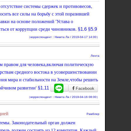
 отсутствие системы сдержек и противовесов,
сить все силы на борьбу с этой поразившей
авки на основе положений 'Устава о
ться от коррупции среди чиновников.
§1.6
§5.9
（корреспондент：Никита Ли / 2019-04-17 14:00）
Лента
ым правом для человека,включая политическую
рствам средного востока в усовершенствовании
ения мира и стабильности на Земле,чтобы решить
ойчивом развитии'
§1.11
Facebook
（корреспондент：Никита Ли / 2019-04-16 08:00）
цией
Рамблер
темы. Законодательный орган должен
редь должен состоять из 12 комитетов. Каждый