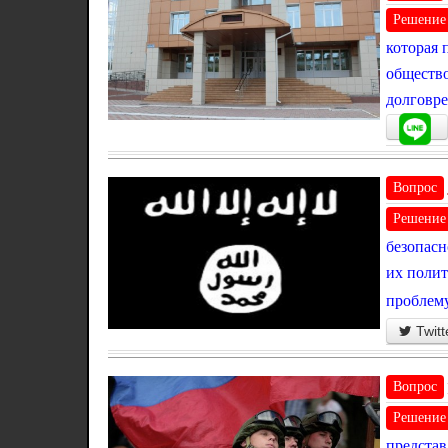
Решение
которая 
общество
долговре
Вопрос
Решение
безопасн
их полит
проблему
Twitt
Вопрос
Решение
представ