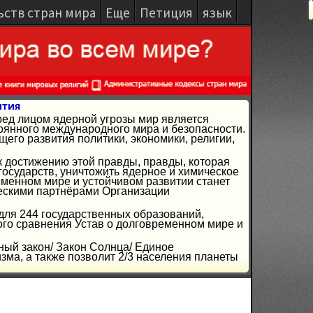
ьств стран мира
Еще
Петиция
язык
ития
ред лицом ядерной угрозы мир является
янного международного мира и безопасности.
го развития политики, экономики, религии,
к достижению этой правды, правды, которая
осударств, уничтожить ядерное и химическое
ременном мире и устойчивом развитии станет
ческими партнёрами Организации
 для 244 государственных образований,
ого сравнения Устав о долговременном мире и
ный закон/ Закон Солнца/ Единое
ма, а также позволит 2/3 населения планеты