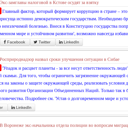
Экс-замглавы налоговой в Кстове осудят за взятку
Главный фактор, который формирует коррупцию в стране – это
присуща истинно демократическим государствам. Необходимо бро
 неизлечимой болезнью. Внеся в Конституцию государства попр
менном мире и устойчивом развитии', возможно навсегда избави
Facebook
Twitter
LinkedIn
Росприроднадзор назвал сроки улучшения ситуации в Сибае
'Упадок и расцвет планеты - за все несут ответственность люди
 скамьи. Для того, чтобы ограничить загрязнение окружающей с
ся на законы о защите окружающей среды, реализовать условия 
ого развития Организации Объединенных Наций. Только так в 
еловечества. Подробнее см. 'Устав о долговременном мире и уст
er
LinkedIn
В Воронеже экс-начальника отдела полиции во вопросам миграци