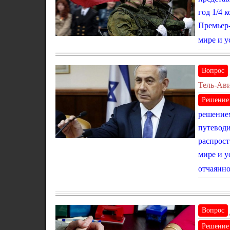
год 1/4 
Премьер-
мире и у
Вопрос
Тель-Ави
Решение
решением
путеводи
распрост
мире и у
отчаянн
Вопрос
Решение