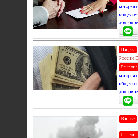
которая 
общество
долговре
Вопрос
России Е
Решение
которая 
общество
долговре
Вопрос
Решение