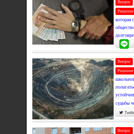
Вопрос
Решение
которая 
общество
долговре
Вопрос
Решение
школьной
полагать
устойчив
судьбы ч
Twitt
Вопрос