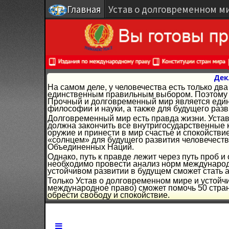
Главная
Устав о долговременном м
Дек
На самом деле, у человечества есть только д
единственным правильным выбором. Поэтому г
Прочный и долговременный мир является един
философии и науки, а также для будущего разв
Долговременный мир есть правда жизни. Устав
должна закончить все внутригосударственные 
оружие и принести в мир счастье и спокойстви
«солнцем» для будущего развития человечеств
Объединенных Наций.
Однако, путь к правде лежит через путь проб 
необходимо провести анализ норм международн
устойчивом развитии в будущем сможет стать 
Только Устав о долговременном мире и устойч
международное право) сможет помочь 50 стран
обрести свободу и спокойствие.