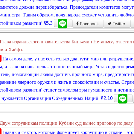
комитетов должна переизбираться. Председатели комитетов могу
министра. Таким образом, воля народа сможет устранить любую 
стойчивом развитии'
§5.3
Facebook
Twitter
Глава израильского правительства Биньямин Нетаньяху ответил 
в и Хайфа.
На самом деле, у нас есть только два пути: мир или разрушен
, и главная наша цель - это постоянный мир. 'Устав о долговрем
тель, помогающий людям достичь прочного мира, предотвратить
ранение ядерного оружия и жить в спокойствии и счастье. Страна
стойчивом развитии' станет символом эры гуманности и истинног
о нуждается Организация Объединенных Наций.
§2.10
Двум сотрудникам полиции Кубани суд вынес приговор по делу 
Главный фактор, который формирует коррупцию в стране – это