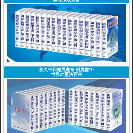
永久平和発展憲章 附属書II:
世界の憲法百科