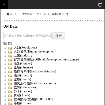
ホーム
世界法典データベース
国連統計データ
UN Data
搜尋
目錄索引
人口(Population)
人類發展(Human development)
工業(Industry)
官方發展援助(Official Development Assistance)
性別(Gender)
金融(Finance)
指標資料庫(Indicator database)
能源(Energy)
健康(Health)
國民所得帳(National accounts)
教育(Education)
勞工(Labour)
貿易(Trade)
愛滋病毒/愛滋病(HIV/AIDS)
罪犯(Crime)