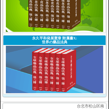
永久平和発展憲章 附属書X:
世界の藥品法典
台北市松山区南