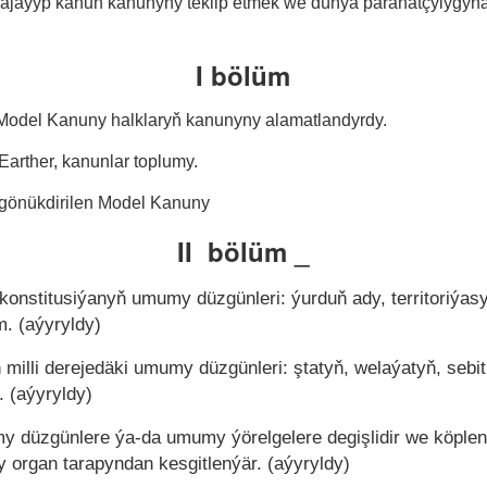
 ajaýyp kanun kanunyny teklip etmek we dünýä parahatçylygy
I bölüm
 Model Kanuny halklaryň kanunyny alamatlandyrdy.
 Earther, kanunlar toplumy.
a gönükdirilen Model Kanuny
II
bölüm
_
i konstitusiýanyň umumy düzgünleri: ýurduň ady, territoriýasy
m. (aýyryldy)
 milli derejedäki umumy düzgünleri: ştatyň, welaýatyň, sebit
y.
(aýyryldy)
y düzgünlere ýa-da umumy ýörelgelere degişlidir we köple
y organ tarapyndan kesgitlenýär.
(aýyryldy)