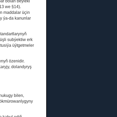
bar bolan beýleki
§13 we §14).
än maddalar üçin
ry ýa-da kanunlar
standartlarynyň
üşli subýektiw erk
itusiýa üýtgetmeler
ynyň özenidir.
ryjy, dolandyryş
hukugy bilen,
 hökmürowanlygyny
 kabul ediň,