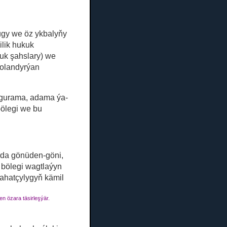
ugy we öz ykbalyňy
ilik hukuk
uk şahslary) we
 dolandyrýan
, gurama, adama ýa-
bölegi we bu
rda gönüden-göni,
r bölegi wagtlaýyn
ahatçylygyň kämil
n özara täsirleşýär.