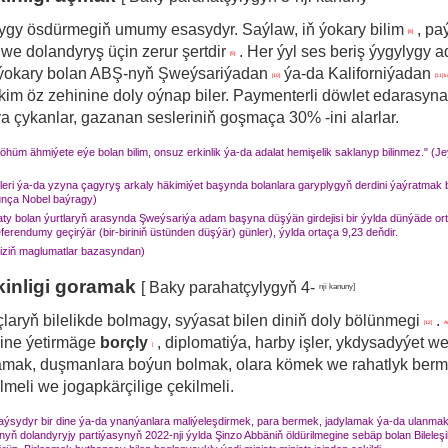
ylygy ösdürmegiň umumy esasydyr.
Saýlaw, iň ýokary bilim
, pa
[8]
 we dolandyryş üçin zerur şertdir
.
Her ýyl ses beriş ýygylygy
a
[9]
ň ýokary bolan ABŞ-nyň Şweýsariýadan
ýa-da Kaliforniýadan
[10]
[11] 
kim öz zehinine doly oýnap biler.
Paymenterli döwlet edarasyna 
a çykanlar, gazanan sesleriniň goşmaça 30% -ini alarlar.
möhüm ähmiýete eýe bolan bilim, onsuz erkinlik ýa-da adalat hemişelik saklanyp bilinmez."
(Je
eri ýa-da yzyna çagyryş arkaly häkimiýet başynda bolanlara garyplygyň derdini ýaýratmak
nça Nobel baýragy)
aty bolan ýurtlaryň arasynda Şweýsariýa adam başyna düşýän girdejisi bir ýylda dünýäde ort
ferendumy geçirýär (bir-biriniň üstünden düşýär) günler), ýylda ortaça 9,23 deňdir.
imiziň maglumatlar bazasyndan)
kinligi goramak
[
Baky parahatçylygyň 4-
nji kanuny]
laryň bilelikde bolmagy, syýasat bilen diniň doly bölünmegi
.
[12]
A
rine
ýetirmäge
borçly
, diplomatiýa, harby işler, ykdysadyýet w
]
ramak, duşmanlara boýun bolmak, olara kömek we rahatlyk ber
ilmeli we jogapkärçilige çekilmeli.
 haýsydyr bir dine ýa-da ynanýanlara maliýeleşdirmek, para bermek, jadylamak ýa-da ulanmak
yň dolandyryjy partiýasynyň 2022-nji ýylda Şinzo Abbäniň öldürilmegine sebäp bolan Bilele