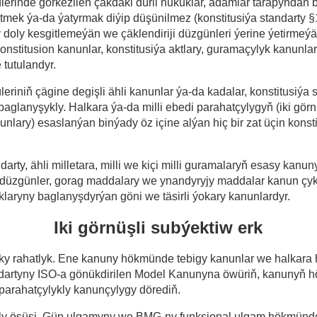
ülerinde görkezilen çäkdäki dürli hukuklar, adamlar tarapyndan 
etmek ýa-da ýatyrmak diýip düşünilmez (konstitusiýa standarty 
oly kesgitlemeýän we çäklendiriji düzgünleri ýerine ýetirmeý
onstitusion kanunlar, konstitusiýa aktlary, guramaçylyk kanunla
 tutulandyr.
üleriniň çägine degişli ähli kanunlar ýa-da kadalar, konstitusiýa 
baglanyşykly.
Halkara ýa-da milli ebedi parahatçylygyň (iki görn
unlary) esaslanýan
binýady öz içine alýan hiç bir zat üçin konst
darty, ähli milletara, milli we kiçi milli guramalaryň esasy kanun
düzgünler, gorag maddalary we ynandyryjy maddalar kanun çyka
laryny baglanyşdyrýan göni we täsirli ýokary kanunlardyr.
Iki görnüşli subýektiw erk
ky rahatlyk.
Ene kanuny hökmünde tebigy kanunlar we halkara 
andartyny ISO-a gönükdirilen Model Kanunyna öwüriň, kanunyň
 parahatçylykly kanunçylygy dörediň.
ly ösüşi.
Gün ulgamyny we BMG-ny funksional ulgam hökmünde