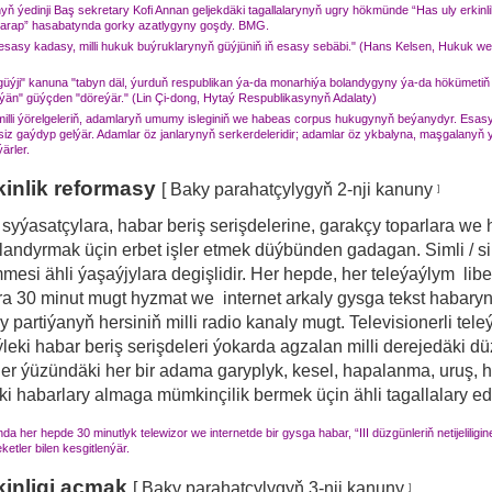
 ýedinji Baş sekretary Kofi Annan geljekdäki tagallalarynyň ugry hökmünde “Has uly erkin
arap” hasabatynda gorky azatlygyny goşdy. BMG.
 esasy kadasy, milli hukuk buýruklarynyň güýjüniň iň esasy sebäbi."
(Hans Kelsen, Hukuk we
güýji" kanuna "tabyn däl, ýurduň respublikan ýa-da monarhiýa bolandygyny ýa-da hökümetiň
eýän" güýçden "döreýär."
(Lin Çi-dong, Hytaý Respublikasynyň Adalaty)
milli ýörelgeleriň, adamlaryň umumy isleginiň we habeas corpus hukugynyň beýanydyr.
Esasy
siz gaýdyp gelýär.
Adamlar öz janlarynyň serkerdeleridir;
adamlar öz ykbalyna, maşgalanyň 
ärler.
kinlik reformasy
[
Baky parahatçylygyň 2-nji kanuny
]
 syýasatçylara, habar beriş serişdelerine, garakçy toparlara we
olandyrmak üçin erbet işler etmek düýbünden gadagan.
Simli / 
esi ähli ýaşaýjylara degişlidir.
Her hepde, her teleýaýlym libe
ra
30 minut
mugt hyzmat we
internet arkaly gysga tekst habary
 partiýanyň hersiniň milli radio kanaly mugt.
Televisionerli tele
leki habar beriş serişdeleri ýokarda agzalan milli derejedäki dü
er ýüzündäki her bir adama garyplyk, kesel, hapalanma, uruş, h
 habarlary almaga mümkinçilik bermek üçin ähli tagallalary ed
her hepde 30 minutlyk telewizor we internetde bir gysga habar, “III düzgünleriň netijeliligine
etler bilen kesgitlenýär.
kinligi açmak
[
Baky parahatçylygyň 3-nji kanuny
]