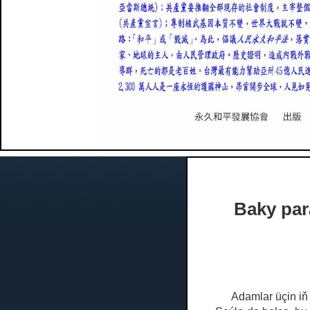
Baky par
Adamlar üçin iň 