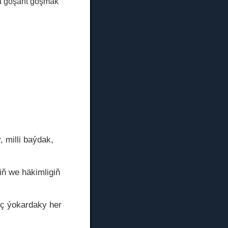
na goşant goşmak
, milli baýdak,
iň we häkimligiň
nç ýokardaky her