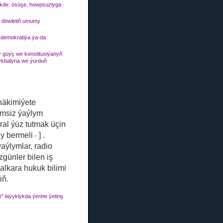
likde: ösüşe, howpsuzlyga
 döwletiň umumy
 demokratiýa ýa-da
 güýç we konstitusiýanyň
ykbalyna we ýurduň
 häkimiýete
simsiz ýaýlym
ral ýüz tutmak üçin
ny bermeli
]
.
[7
ýaýlymlar, radio
zgünler bilen iş
alkara hukuk bilimi
iň.
” laýyklykda ýerine ýetiriş