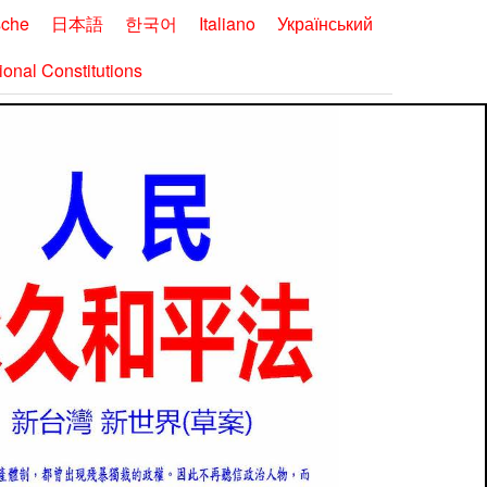
sche
日本語
한국어
Italiano
Український
onal Constitutions