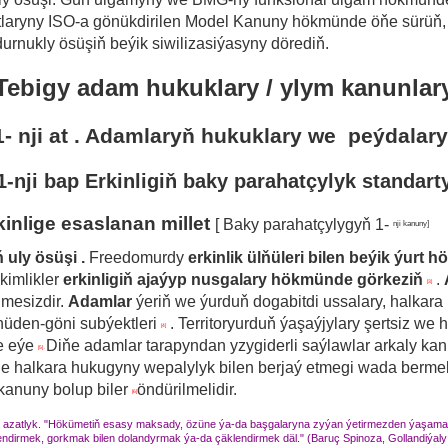
tlaryny ISO-a gönükdirilen Model Kanuny hökmünde öňe sürüň, 
urnukly ösüşiň beýik siwilizasiýasyny dörediň.
Tebigy adam hukuklary / ylym kanunlar
1- nji
at .
Adamlaryň
hukuklary we
peýdalar
1-nji bap Erkinligiň baky parahatçylyk standart
kinlige esaslanan millet
[
Baky parahatçylygyň 1-
nji kanuny]
 uly ösüşi
.
Freedomurdy
erkinlik ülňüleri bilen beýik ýurt
kimlikler
erkinligiň ajaýyp nusgalary hökmünde görkeziň
.
[3]
lmesizdir.
Adamlar
ýeriň we ýurduň dogabitdi ussalary, halkar
nüden-göni subýektleri
.
Territoryurduň ýaşaýjylary
şertsiz we
[4]
e eýe
Diňe adamlar tarapyndan yzygiderli saýlawlar arkaly k
[5] .
e halkara hukugyny wepalylyk bilen berjaý etmegi wada berme
 kanuny bolup biler
öndürilmelidir.
[6]
 azatlyk.
"Hökümetiň esasy maksady, özüne ýa-da başgalaryna zyýan ýetirmezden ýaşama
endirmek, gorkmak bilen dolandyrmak ýa-da çäklendirmek däl."
(Baruç Spinoza, Gollandiýaly 