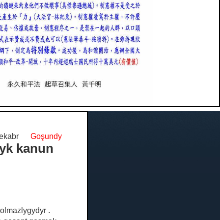
 dekabr
Goşundy
lyk kanun
 bolmazlygydyr .