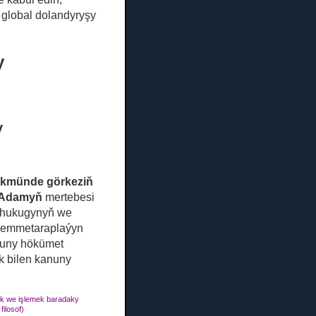
global dolandyryşy
y
y
y
 hökmünde görkeziň
Adamyň
mertebesi
a hukugynyň we
 hemmetaraplaýyn
anuny hökümet
k bilen kanuny
k we işlemek baradaky
filosof)