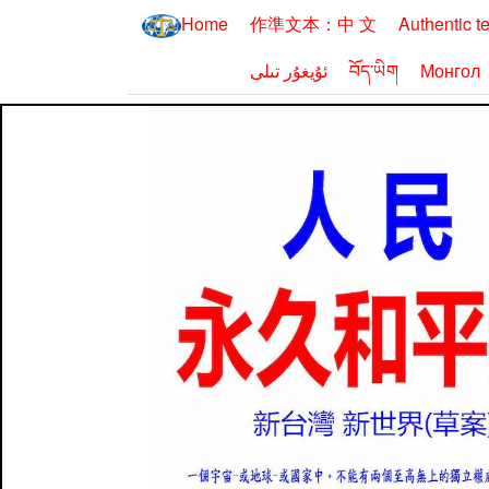
Home
作準文本：中 文
Authentic t
ئۇيغۇر تىلى
བོད་ཡིག
Монгол