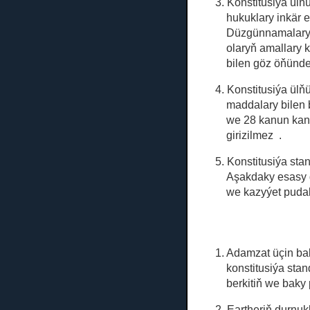
3. Konstitusiýa ülň
hukuklary inkär 
Düzgünnamalary d
olaryň amallary k
bilen göz öňünde
4. Konstitusiýa ülň
maddalary bilen 
we 28 kanun kan
girizilmez
.
5. Konstitusiýa stan
Aşakdaky esasy 
we kazyýet pudak
1. Adamzat üçin ba
konstitusiýa st
berkitiň we baky
2. Eartheriň durnuk