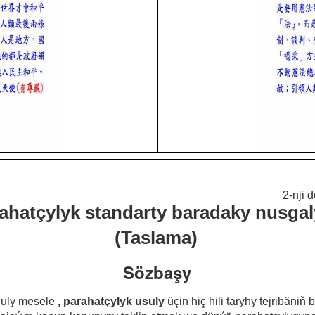
2-nji
ahatçylyk standarty baradaky nusga
(Taslama)
Sözbaşy
uly mesele
, parahatçylyk usuly
üçin hiç hili taryhy tejribäniň