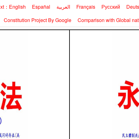
ext：English
Españal
العربية
Français
Русский
Deut
Constitution Project By Google
Comparison with Global nati