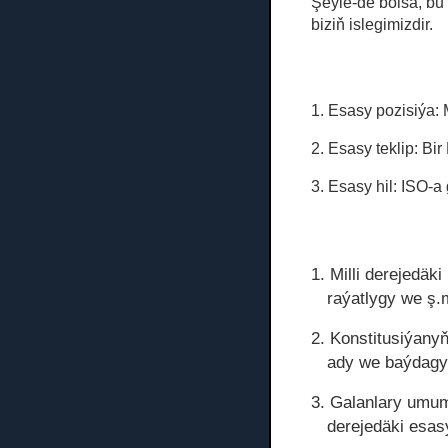
Şeýle-de bolsa, bu
biziň islegimizdir.
1. Esasy pozisiýa:
2. Esasy teklip: Bir
3. Esasy hil: ISO-
1. Milli derejedäk
raýatlygy we ş.
2. Konstitusiýanyň
ady we baýdag
3. Galanlary umum
derejedäki esas