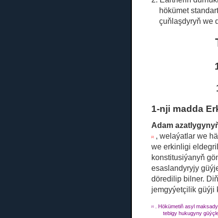
hökümet standar
çuňlaşdyryň we d
1-nji madda Er
Adam azatlygynyň
, welaýatlar we hä
[2]
we erkinligi eldegri
konstitusiýanyň gö
esaslandyryjy güýj
döredilip bilner.
Diň
jemgyýetçilik güýji
.
Hökümetiň asyl maksady
[2]
tebigy hukugyny güýçl