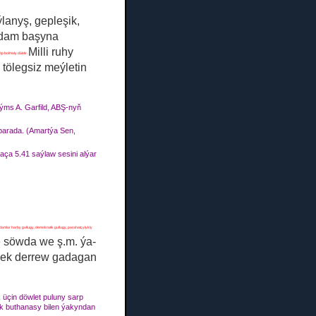
ýlanyş, gepleşik,
dam başyna
Milli ruhy
köp bolmaly däldir.
tölegsiz meýletin
ýms A. Garfild, ABŞ-nyň
 barada.
(Amartýa Sen,
aça 5.41 saýlaw sesini alýar
damlar harby gullugy, demokratik gullugy, parahatçylykly
e söwda we ş.m. ýa-
mek derrew gadagan
 üçin döwlet puluny sarp
şik buthanasy bilen ýakyndan