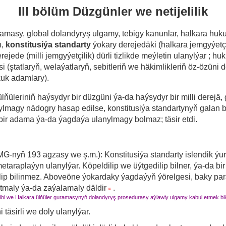
III bölüm Düzgünler we netijelilik
amasy, global dolandyryş ulgamy, tebigy kanunlar, halkara huk
n,
konstitusiýa standarty
ýokary derejedäki
(halkara jemgyýetç
erejede (milli jemgyýetçilik)
dürli tizlikde meýletin ulanylýar ;
huk
i (ştatlaryň, welaýatlaryň, sebitleriň we häkimlikleriň öz-özüni
kuk adamlary).
ülňüleriniň haýsydyr bir düzgüni ýa-da haýsydyr bir milli derejä
lmagy nädogry hasap edilse, konstitusiýa standartynyň galan 
ir adama ýa-da ýagdaýa ulanylmagy bolmaz; täsir etdi.
G-nyň 193 agzasy we ş.m.): Konstitusiýa standarty islendik ýu
metaraplaýyn ulanylýar.
Köpeldilip we üýtgedilip bilner, ýa-da bi
lip bilinmez.
Aboveöne ýokardaky ýagdaýyň ýörelgesi, baky par
ltmaly ýa-da zaýalamaly däldir
.
[1]
bi we Halkara ülňüler guramasynyň dolandyryş prosedurasy aýlawly ulgamy kabul etmek bile
täsirli we doly ulanylýar.