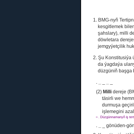
1. BMG-nyň Tertipn
kesgitlemek bile
şahslary), milli d
döwletara derejes
jemgyýetçilik hu
2. Şu Konstitusiýa 
da ýagdaýa ulany
düzgüniň başga b
.
_
_
_
_
(2)
Milli
dereje (BM
täsirli we hem
durmuşa geçiri
işlemegini aza
.
Düzgünnamanyň iş terti
[1]
.
_
_ gönüden-göni 