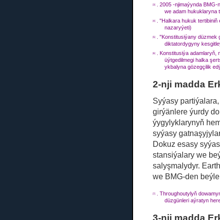
.
2005 -nji
maýynda
BMG-nyň
[3]
we adam hukuklaryna t
. "Halkara hukuk tertibiniň
[4]
nazaryýeti)
. "Konstitusiýany düzmek 
[5]
diktatordygyny kesgitl
.
Konstitusiýa adamlaryň, 
[6]
üýtgedilmegi halka şert
ykbalyna gözegçilik edý
2-nji madda Er
Syýasy partiýalara,
girýänlere ýurdy d
ýygylyklarynyň hemm
syýasy gatnaşyjyla
Dokuz esasy syýasy
stansiýalary we beý
salyşmalydyr.
Earth
we BMG-den beýleki
.
Throughoutylyň dowamynda 
[7]
düzgünleri aýratyn herek
3-nji madda Er