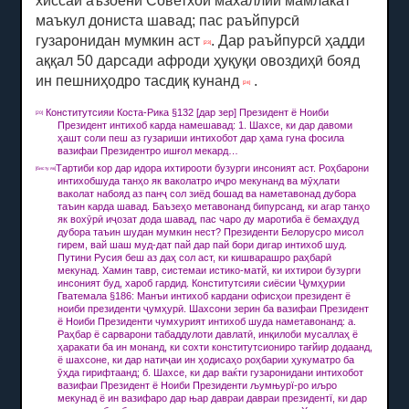
хиссаи аъзоёни Советхои махаллии мамлакат
маъкул дониста шавад;
пас раъйпурсӣ
гузаронидан мумкин аст
.
Дар раъйпурсӣ ҳадди
[23]
аққал 50 дарсади афроди ҳуқуқи овоздиҳӣ бояд
ин пешниҳодро тасдиқ кунанд
.
[24]
Конститутсияи Коста-Рика §132 [дар зер] Президент ё Ноиби
[20]
Президент интихоб карда намешавад: 1. Шахсе, ки дар давоми
ҳашт соли пеш аз гузариши интихобот дар ҳама гуна фосила
вазифаи Президентро ишғол мекард…
Тартиби кор дар идора ихтирооти бузурги инсоният аст.
Роҳбарони
[бисту як]
интихобшуда танҳо як ваколатро иҷро мекунанд ва мӯҳлати
ваколат набояд аз панҷ сол зиёд бошад ва наметавонад дубора
таъин карда шавад.
Баъзеҳо метавонанд бипурсанд, ки агар танҳо
як вохӯрӣ иҷозат дода шавад, пас чаро ду маротиба ё бемаҳдуд
дубора таъин шудан мумкин нест?
Президенти Белорусро мисол
гирем, вай шаш муд-дат пай дар пай бори дигар интихоб шуд.
Путини Русия беш аз даҳ сол аст, ки кишварашро раҳбарӣ
мекунад.
Хамин тавр, системаи истико-матй, ки ихтирои бузурги
инсоният буд, хароб гардид.
Конститутсияи сиёсии Ҷумҳурии
Гватемала §186: Манъи интихоб кардани офисҳои президент ё
ноиби президенти ҷумҳурӣ.
Шахсони зерин ба вазифаи Президент
ё Ноиби Президенти чумхурият интихоб шуда наметавонанд: а.
Раҳбар ё сарварони табаддулоти давлатӣ,
инқилоби мусаллаҳ ё
ҳаракати ба ин монанд, ки сохти конститутсиониро тағйир додаанд,
ё шахсоне, ки дар натиҷаи ин ҳодисаҳо роҳбарии ҳукуматро ба
ӯҳда гирифтаанд;
б.
Шахсе, ки дар ваќти гузаронидани интихобот
вазифаи Президент ё Ноиби Президенти љумњурї-ро иљро
мекунад ё ин вазифаро дар њар давраи давраи президентї, ки дар