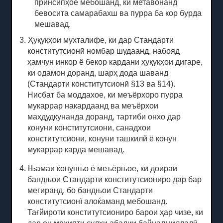
принсипҳое мебошанд, ки метавонанд
бевосита самарабахш ва пурра ба кор бурда
мешавад.
3. Ҳуқуқҳои мухталифе, ки дар Стандарти
конститутсионӣ номбар шудаанд, набояд
ҳамчун инкор ё бекор кардани ҳуқуқҳои дигаре,
ки одамон доранд, шарҳ дода шаванд
(Стандарти конститутсионӣ §13 ва §14).
Нисбат ба моддахое, ки меъёрхоро пурра
мукаррар накардаанд ва меъёрхои
махдудкунанда доранд, тартиби онхо дар
конуни конститутсиони, санадхои
конститутсиони, конуни ташкилй ё конун
мукаррар карда мешавад.
4. Њамаи ќонунњо ё меъёрњое, ки доираи
бандњои Стандарти конститутсиониро дар бар
мегиранд, бо бандњои Стандарти
конститутсионї алоќаманд мебошанд.
Тағйироти конститутсиониро барои ҳар чизе, ки