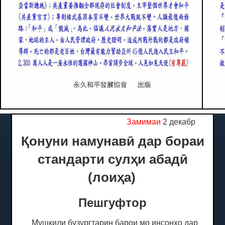
Замимаи
2 декабр
Қонуни намунавӣ дар бораи
стандарти сулҳи абадӣ
(лоиҳа)
Пешгуфтор
Мушкили бузургтарин барои мо инсонҳо дар