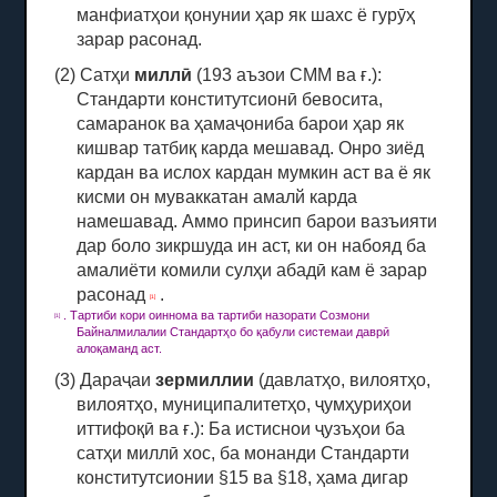
манфиатҳои қонунии ҳар як шахс ё гурӯҳ
зарар расонад.
(2) Сатҳи
миллӣ
(193 аъзои СММ ва ғ.):
Стандарти конститутсионӣ бевосита,
самаранок ва ҳамаҷониба барои ҳар як
кишвар татбиқ карда мешавад.
Онро зиёд
кардан ва ислох кардан мумкин аст ва ё як
кисми он муваккатан амалй карда
намешавад.
Аммо принсип барои вазъияти
дар боло зикршуда ин аст, ки он набояд ба
амалиёти комили сулҳи абадӣ кам ё зарар
расонад
.
[1]
.
Тартиби кори оиннома ва тартиби назорати Созмони
[1]
Байналмилалии Стандартҳо бо қабули системаи даврӣ
алоқаманд аст.
(3) Дараҷаи
зермиллии
(давлатҳо, вилоятҳо,
вилоятҳо, муниципалитетҳо, ҷумҳуриҳои
иттифоқӣ ва ғ.): Ба истиснои ҷузъҳои ба
сатҳи миллӣ хос, ба монанди Стандарти
конститутсионии §15 ва §18, ҳама дигар