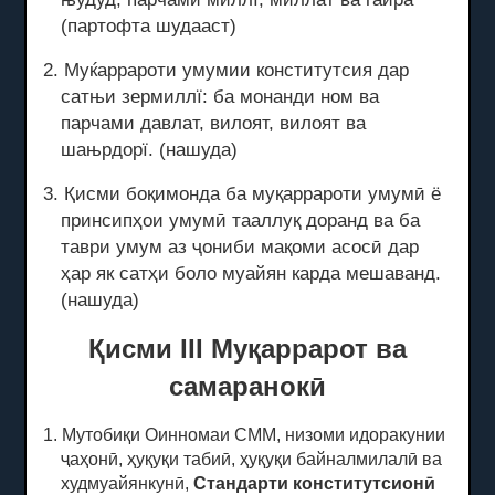
(партофта шудааст)
2. Муќаррароти умумии конститутсия дар
сатњи зермиллї: ба монанди ном ва
парчами давлат, вилоят, вилоят ва
шањрдорї.
(нашуда)
3. Қисми боқимонда ба муқаррароти умумӣ ё
принсипҳои умумӣ тааллуқ доранд ва ба
таври умум аз ҷониби мақоми асосӣ дар
ҳар як сатҳи боло муайян карда мешаванд.
(нашуда)
Қисми III Муқаррарот ва
самаранокӣ
1. Мутобиқи Оинномаи СММ, низоми идоракунии
ҷаҳонӣ, ҳуқуқи табиӣ, ҳуқуқи байналмилалӣ ва
худмуайянкунӣ,
Стандарти конститутсионӣ