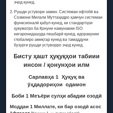
эҷод кунед.
2. Рушди устувори замин.
Системаи офтобӣ ва
Созмони Милали Муттаҳидро ҳамчун системаи
функсионалӣ қабул кунед, ки стандартҳои
ҳукуматро ба Қонуни намунавии ISO
нигаронидашуда пешбарӣ кунед, идоракунии
глобалиро амиқтар кунед ва тамаддуни
бузурги рушди устуворро эҷод кунед.
Бисту ҳашт ҳуқуқҳои табиии
инсон / қонунҳои илм
Сарлавҳа 1
Ҳуқуқ
ва
ӯҳдадориҳои
одамон
Боби 1 Меъёри сулҳи абадии озодӣ
Моддаи 1 Миллате, ки бар озодӣ асос