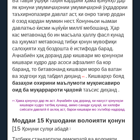
Ба таври уфуқӣ таҳия кардани ҳама қонунҳо дар
як қонуни умумиҷаҳонии умумиҷаҳонӣ ӯҳдадории
таъхирнопазири давлат аст, ки онро тағир додан
ё озод кардан мумкин нест.
Ќонунњои њамаи
давлатњо ќисми њуќуќи миллї мебошанд.
Ҳар
кас метавонад бо ин масъала ҳаллу фасл кунад
ва ҳукумат метавонад тибқи қонун мувофиқи
салоҳияти худ боздошта ё истифода барад.
Аҷнабиён ҳақ доранд дар кишвари мо қонунҳои
кишвари худро дар асоси афзалият ба кор
баранд, то битавонанд кишвари моро ба ватан
ва зодгоҳи худ табдил диҳанд
.
Кишварҳо бояд
[45]
базаҳои охирини маълумоти муқоисавиро
оид ба муқаррароти ҷаҳонӣ
таъсис диҳанд .
Ҳама қонунҳо дар як аст.
Аҷнабиён ҳақ доранд, ки нахуст қонунҳои
[45]
кишвари худро татбиқ кунанд, аммо санади ҳуқуқӣ, ки хилофи
сиёсати давлатӣ ё ахлоқ аст, барои кишвари мо эътибор надорад.
Моддаи 15 Кушодани волоияти қонун
[15
Қонуни сулҳи абадӣ
]
Татбиқи стандартҳои демократӣ ва волоияти