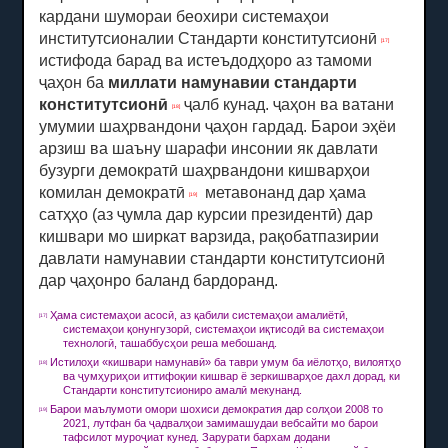
кардани шумораи беохири системаҳои
институтсионалии Стандарти конститутсионӣ
[17]
истифода барад ва истеъдодҳоро аз тамоми
ҷаҳон ба
миллати намунавии стандарти
конститутсионӣ
ҷалб кунад. ҷаҳон ва ватани
[18]
умумии шаҳрвандони ҷаҳон гардад.
Барои эҳёи
арзиш ва шаъну шарафи инсонии як давлати
бузурги демократӣ шаҳрвандони кишварҳои
комилан демократӣ
метавонанд дар ҳама
[19]
сатҳҳо (аз ҷумла дар курсии президентӣ) дар
кишвари мо ширкат варзида, рақобатпазирии
давлати намунавии стандарти конститутсионӣ
дар ҷаҳонро баланд бардоранд.
Ҳама системаҳои асосӣ, аз қабили системаҳои амалиётӣ,
[17]
системаҳои қонунгузорӣ, системаҳои иқтисодӣ ва системаҳои
технологӣ, ташаббусҳои реша мебошанд.
Истилоҳи «кишвари намунавӣ» ба таври умум ба иёлотҳо, вилоятҳо
[18]
ва ҷумҳуриҳои иттифоқии кишвар ё зеркишварҳое дахл дорад, ки
Стандарти конститутсиониро амалӣ мекунанд.
Барои маълумоти омори шохиси демократия дар солҳои 2008 то
[19]
2021, лутфан ба ҷадвалҳои замимашудаи вебсайти мо барои
тафсилот муроҷиат кунед.
Зарурати бархам додани