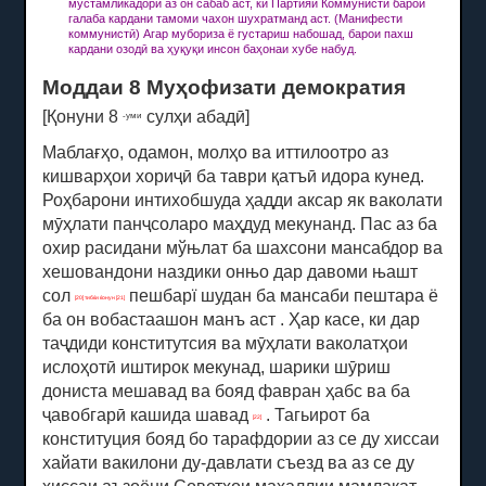
мустамликадорй аз он сабаб аст, ки Партияи Коммунистй барои
галаба кардани тамоми чахон шухратманд аст.
(Манифести
коммунистӣ) Агар мубориза ё густариш набошад, барои пахш
кардани озодӣ ва ҳуқуқи инсон баҳонаи хубе набуд.
Моддаи 8 Муҳофизати демократия
[Қонуни 8
сулҳи абадӣ]
-уми
Маблағҳо, одамон, молҳо ва иттилоотро аз
кишварҳои хориҷӣ ба таври қатъӣ идора кунед.
Роҳбарони интихобшуда ҳадди аксар як ваколати
мӯҳлати панҷсоларо маҳдуд мекунанд.
Пас аз ба
охир расидани мўњлат ба шахсони мансабдор ва
хешовандони наздики онњо дар давоми њашт
сол
пешбарї шудан ба мансаби пештара ё
[20] тибќи ќонун
[21]
ба он вобастаашон манъ аст
.
Ҳар касе, ки дар
таҷдиди конститутсия ва мӯҳлати ваколатҳои
ислоҳотӣ иштирок мекунад, шарики шӯриш
дониста мешавад ва бояд фавран ҳабс ва ба
ҷавобгарӣ кашида шавад
.
Тагьирот ба
[22]
конституция бояд бо тарафдории аз се ду хиссаи
хайати вакилони ду-давлати съезд ва аз се ду