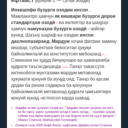
ёфтааст
[Қонуни 1
сулҳи абадӣ]
-уми
Инкишофи бузурги озодии инсон
.
Мамлакатро ҳамчун
як кишвари бузурги дорои
стандартҳои озодӣ
ва вилоятҳо ва шаҳрҳо
[2]
ҳамчун
намунаҳои бузурги озодӣ
ҷойгир
[3]
кунед.
Шаъну шараф ва озодии
инсон
дахлнопазиранд.
Мардум
хоҷаи фитрии замину
кишвар, субъектҳои бевоситаи ҳуқуқи
байналмилалӣ ва конститутсия мебошанд
.
[4]
Сокинони ин ҳудуд бечунучаро ва ҳамаҷониба
қудрати таъсисдиҳанда
Танҳо тавассути
[5] доранд.
интихоботи мунтазами мардум метавонад
ҳукумати қонунӣ ба вуҷуд ояд.
Танҳо бо қасам
додан ба риояи содиқона ба қонунҳои
байналмилалӣ метавонад қудрати ҷамъиятиро
қонунӣ кунад
истехсол карда шавад.
[6]
.
Ҳадафи аслии ҳукумат озодӣ аст.
"Ҳадафи ниҳоии ҳукумат ин нест,
[2]
ки бо тарсу ҳарос ҳукмронӣ кунад ё манъ кунад ... таҳкими ҳуқуқи
табиии худ барои мавҷудият ва кор бидуни осеб ба худ ё дигарон."
(Барух Спиноза, файласуфи Голландия)
.
21
марти
соли 2005 Кофӣ Аннон, ҳафтумин Дабири кулли Созмони
[3]