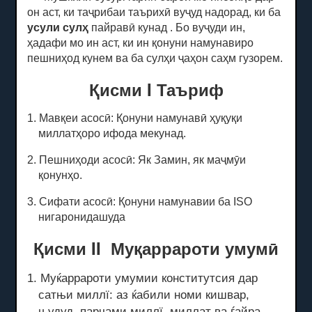
он аст, ки таҷрибаи таърихӣ вуҷуд надорад, ки ба
усули сулҳ
пайравӣ кунад .
Бо вуҷуди ин,
ҳадафи мо ин аст, ки ин қонуни намунавиро
пешниҳод кунем ва ба сулҳи ҷаҳон саҳм гузорем.
Қисми I Таъриф
1. Мавқеи асосӣ: Қонуни намунавӣ ҳуқуқи
миллатҳоро ифода мекунад.
2. Пешниҳоди асосӣ: Як Замин, як маҷмӯи
қонунҳо.
3. Сифати асосӣ: Қонуни намунавии ба ISO
нигаронидашуда
Қисми II
Муқаррароти
умумӣ
1. Муќаррароти умумии конститутсия дар
сатњи миллї: аз ќабили номи кишвар,
њудуд, парчами миллї, миллат ва ѓайра