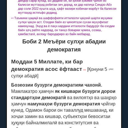
диндор сарф кунад.
Бо дидани он, ки ҳизби ҳокими Ҷопон бо
Калисои муттаҳид робитаи зич дорад, ки дар натиҷа Синдзо Абэ
дар соли 2022 кушта шуд, ҳафт вазири кобинаи марбут ба Калисои
муттаҳид истеъфо доданд.
Таъмини ҳақиқӣ ва шаффофияти иттилооти ҷаҳонӣ шарти муҳими
[13]
сулҳи ҷаҳон аст.
Озодии баён аз ҷиноятҳои сухан муҳофизат
намекунад.
Эҷод ва ё паҳн кардани иттилооти бардурӯғ ба озодии
баён ҳеҷ рабте надорад, он танҳо боварии ҷомеа, созиш,
ҳамбастагӣ, ахлоқу бародариро аз байн мебарад.
Боби 2 Меъёри сулҳи абадии
демократия
Моддаи 5 Миллате, ки бар
демократия асос ёфтааст
[Қонуни 5
-уми
[14]
сулҳи абадӣ]
Бозеозии бузурги демократияи чахонй.
Мамлакатро ҳамчун
як кишвари бузурги дорои
стандартҳои демократӣ
ва вилоятҳо ва шаҳрҳо
ҳамчун
намунаҳои бузурги демократия
ҷойгир
кунед.
Одамон барои он таваллуд мешаванд, ки
хоҷаи замин ва кишвар, субъектҳои бевоситаи
ҳуқуқи байналмилалӣ ва конститутсия ва