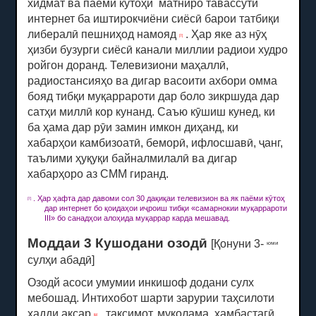
хидмат ва паёми кӯтоҳи
матниро тавассути
интернет ба иштирокчиёни сиёсӣ барои татбиқи
либералӣ пешниҳод намояд
.
Ҳар яке аз нӯҳ
[7]
ҳизби бузурги сиёсӣ канали миллии радиои худро
ройгон доранд.
Телевизиони маҳаллӣ,
радиостансияҳо ва дигар васоити ахбори омма
бояд тибқи муқаррароти дар боло зикршуда дар
сатҳи миллӣ кор кунанд.
Саъю кӯшиш кунед, ки
ба ҳама дар рӯи замин имкон диҳанд, ки
хабарҳои камбизоатӣ, беморӣ, ифлосшавӣ, ҷанг,
таълими ҳуқуқи байналмилалӣ ва дигар
хабарҳоро аз СММ гиранд.
.
Ҳар ҳафта дар давоми сол 30 дақиқаи телевизион ва як паёми кӯтоҳ
[7]
дар интернет бо қоидаҳои иҷроиш тибқи «самарнокии муқаррароти
III» бо санадҳои алоҳида муқаррар карда мешавад.
Моддаи 3 Кушодани озодӣ
[Қонуни 3-
юми
сулҳи абадӣ]
Озодй асоси умумии инкишоф додани сулх
мебошад.
Интихобот шарти зарурии таҳсилоти
ҳадди аксар
, тақсимот, муколама, ҳамбастагӣ,
[8]