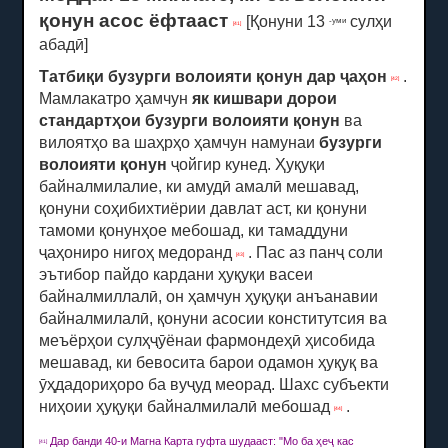
қонун асос ёфтааст
[Қонуни 13
сулҳи
-уми
[41]
абадӣ]
Татбиқи бузурги волоияти қонун дар ҷаҳон
.
[42]
Мамлакатро ҳамчун
як
кишвари дорои
стандартҳои бузурги волоияти қонун
ва
вилоятҳо ва шаҳрҳо ҳамчун намунаи
бузурги
волоияти қонун
ҷойгир кунед.
Ҳуқуқи
байналмилалие, ки амудӣ амалӣ мешавад,
қонуни соҳибихтиёрии давлат аст, ки қонуни
тамоми қонунҳое мебошад, ки тамаддуни
ҷаҳониро нигоҳ медоранд
.
Пас аз панҷ соли
[43]
эътибор пайдо кардани ҳуқуқи васеи
байналмиллалӣ, он ҳамчун ҳуқуқи анъанавии
байналмилалӣ, қонуни асосии конститутсия ва
меъёрҳои сулҳҷӯёнаи фармондеҳӣ ҳисобида
мешавад, ки бевосита барои одамон ҳуқуқ ва
ӯҳдадориҳоро ба вуҷуд меорад.
Шахс субъекти
ниҳоии ҳуқуқи байналмилалӣ мебошад
.
[44]
Дар банди 40-и Магна Карта гуфта шудааст: "Мо ба ҳеҷ кас
[41]