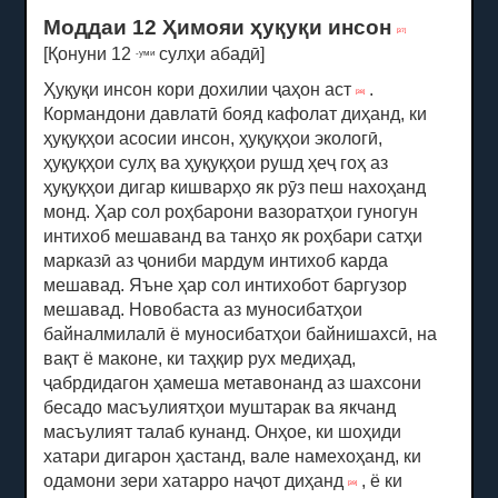
Моддаи 12 Ҳимояи ҳуқуқи инсон
[37]
[Қонуни 12
сулҳи абадӣ]
-уми
Ҳуқуқи инсон кори дохилии ҷаҳон аст
.
[38]
Кормандони давлатӣ бояд кафолат диҳанд, ки
ҳуқуқҳои асосии инсон, ҳуқуқҳои экологӣ,
ҳуқуқҳои сулҳ ва ҳуқуқҳои рушд ҳеҷ гоҳ аз
ҳуқуқҳои дигар кишварҳо як рӯз пеш нахоҳанд
монд.
Ҳар сол роҳбарони вазоратҳои гуногун
интихоб мешаванд ва танҳо як роҳбари сатҳи
марказӣ аз ҷониби мардум интихоб карда
мешавад.
Яъне ҳар сол интихобот баргузор
мешавад.
Новобаста аз муносибатҳои
байналмилалӣ ё муносибатҳои байнишахсӣ, на
вақт ё маконе, ки таҳқир рух медиҳад,
ҷабрдидагон ҳамеша метавонанд аз шахсони
бесадо масъулиятҳои муштарак ва якчанд
масъулият талаб кунанд.
Онҳое, ки шоҳиди
хатари дигарон ҳастанд, вале намехоҳанд, ки
одамони зери хатарро наҷот диҳанд
, ё ки
[39]