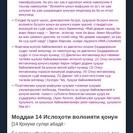
намефурӯшем, ба ҳеҷ кас ҳақ ё адолатро инкор намекунем ё
таъхир намекунем."
Волоияти қонун мафҳуми он аст, ки ҳам
ҳукумат ва ҳам шаҳрвандон қонунро медонанд ва ба он итоат
мекунанд.
Озодии бузурги ҷаҳон, демократияи бузург, ҳуқуқҳои бузурги инсон,
[42]
волоияти бузурги қонун ва қонунгузории ҷаҳонӣ, стандартҳои
маъмурӣ ва судӣ ҳама аз инҳо бармеоянд: «Вай доирае кашид, ки
маро берун кард — Эретис, исёнгар, чизе ба фош.
Аммо Муҳаббат
ва ман ҳикмате доштем, ки ғолиб оянд: Мо доирае кашидем, ки ӯро
ба худ ҷалб кард!”
(Эдвин Мархам, шоири лауреати ИМА,
Outwitted
)
Њарчанд њуќуќи байналмилалї аз давлатњо иљрои ўњдадорињои
[43]
худро талаб мекунад, он намепурсад, ки давлатњо ўњдадорињои
худро чї гуна иљро кунанд: (1) Давлатњо метавонанд мустаќиман
татбиќи њуќуќи байналмилалиро интихоб кунанд.
(2) Онҳо инчунин
метавонанд қонунгузориро барои табдил додани ҳуқуқи
байналмилалӣ ба қонуни миллӣ қабул кунанд.
(3) Онҳо
метавонанд чораҳои маъмурӣ андешанд.
(4) Онҳо метавонанд
чораҳои судӣ андешанд.
(5) Давлат тиб и конститутсияи худ
тасмим мегирад.
(Хунгдах Чиу, Ҳуқуқи байналмилалӣ)
Позитивизми ҳуқуқӣ мафҳуми ҳуқуқии «ҷомеаи ҳуқуқии
[44]
умумиҷаҳонӣ» мебошад.
Новобаста аз ҳуқуқи байналмилалӣ ё
қонуни миллӣ, «шахс» субъекти бевоситаи ниҳоии ҳуқуқ ва
ӯҳдадориҳо мебошад.
(Ҳанс Келсен, файласуфи ҳуқуқии Австрия)
Ҳукумате, ки қонунҳои байналмилалиро риоя намекунад, ҳукумати
бад аст.
Моддаи 14 Ислоҳоти волоияти қонун
[14
Қонуни сулҳи абадӣ
]