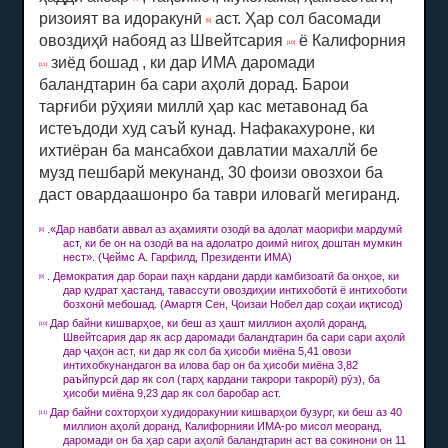
ризоият ва идоракунӣ
аст.
Ҳар сол басомади
[9]
овоздиҳӣ набояд аз Швейтсария
ё Калифорния
[10]
зиёд бошад , ки дар ИМА даромади
[11]
баландтарин ба сари аҳолӣ дорад.
Барои
тарғиби рӯҳияи миллӣ ҳар кас метавонад ба
истеъдоди худ саъй кунад.
Нафакахуроне, ки
ихтиёран ба мансабхои давлатии махаллй бе
музд пешбарй мекунанд, 30 фоизи овозхои ба
даст овардаашонро ба таври иловагй мегиранд.
.«Дар навбати аввал аз аҳамияти озодӣ ва адолат маорифи мардумӣ
[8]
аст, ки бе он на озодӣ ва на адолатро доимӣ нигоҳ доштан мумкин
нест».
(Ҷеймс А. Гарфилд, Президенти ИМА)
.
Демократия дар бораи паҳн кардани дарди камбизоатӣ ба онҳое, ки
[9]
дар қудрат ҳастанд, тавассути овоздиҳии интихоботӣ ё интихоботи
бозхонӣ мебошад.
(Амартя Сен, Ҷоизаи Нобел дар соҳаи иқтисод)
Дар байни кишварҳое, ки беш аз ҳашт миллион аҳолӣ доранд,
[10]
Швейтсария дар як аср даромади баландтарин ба сари сари аҳолӣ
дар ҷаҳон аст, ки дар як сол ба ҳисоби миёна 5,41 овози
интихобкунандагон ва илова бар он ба ҳисоби миёна 3,82
раъйпурсӣ дар як сол (тарҳ кардани такрори такрорӣ) рӯз), ба
ҳисоби миёна 9,23 дар як сол баробар аст.
Дар байни сохторҳои худидоракунии кишварҳои бузург, ки беш аз 40
[11]
миллион аҳолӣ доранд, Калифорнияи ИМА-ро мисол меоранд,
даромади он ба ҳар сари аҳолӣ баландтарин аст ва сокинони он
11