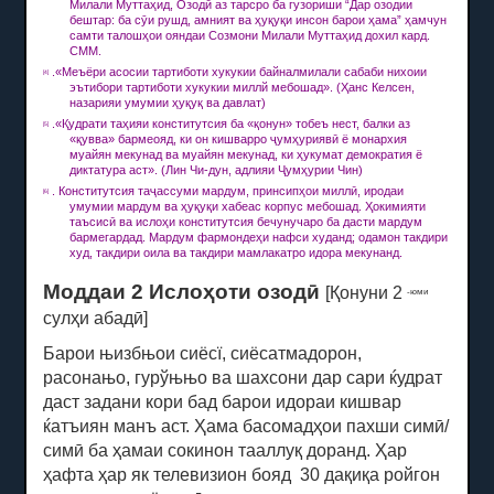
Милали Муттаҳид, Озодӣ аз тарсро ба гузориши “Дар озодии
бештар: ба сӯи рушд, амният ва ҳуқуқи инсон барои ҳама” ҳамчун
самти талошҳои ояндаи Созмони Милали Муттаҳид дохил кард.
СММ.
.«Меъёри асосии тартиботи хукукии байналмилали сабаби нихоии
[4]
эътибори тартиботи хукукии миллй мебошад».
(Ҳанс Келсен,
назарияи умумии ҳуқуқ ва давлат)
.«Қудрати таҳияи конститутсия ба «қонун» тобеъ нест, балки аз
[5]
«қувва» бармеояд, ки он кишварро ҷумҳуриявӣ ё монархия
муайян мекунад ва муайян мекунад, ки ҳукумат демократия ё
диктатура аст».
(Лин Чи-дун, адлияи Ҷумҳурии Чин)
.
Конститутсия таҷассуми мардум, принсипҳои миллӣ, иродаи
[6]
умумии мардум ва ҳуқуқи хабеас корпус мебошад.
Ҳокимияти
таъсисӣ ва ислоҳи конститутсия бечунучаро ба дасти мардум
бармегардад.
Мардум фармондеҳи нафси худанд;
одамон такдири
худ, такдири оила ва такдири мамлакатро идора мекунанд.
Моддаи 2 Ислоҳоти озодӣ
[Қонуни 2
-юми
сулҳи абадӣ]
Барои њизбњои сиёсї, сиёсатмадорон,
расонањо, гурўњњо ва шахсони дар сари ќудрат
даст задани кори бад барои идораи кишвар
ќатъиян манъ аст.
Ҳама басомадҳои пахши симӣ/
симӣ ба ҳамаи сокинон тааллуқ доранд.
Ҳар
ҳафта ҳар як телевизион бояд
30 дақиқа
ройгон