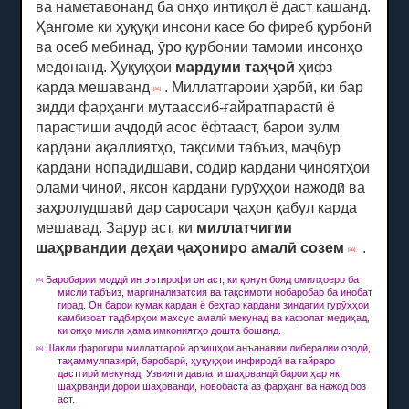
ва наметавонанд ба онҳо интиқол ё даст кашанд.
Ҳангоме ки ҳуқуқи инсони касе бо фиреб қурбонӣ
ва осеб мебинад, ӯро қурбонии тамоми инсонҳо
медонанд.
Ҳуқуқҳои
мардуми таҳҷоӣ
ҳифз
карда мешаванд
.
Миллатгароии ҳарбӣ, ки бар
[35]
зидди фарҳанги мутаассиб-ғайратпарастӣ ё
парастиши аҷдодӣ асос ёфтааст, барои зулм
кардани ақаллиятҳо, тақсими табъиз, маҷбур
кардани нопадидшавӣ, содир кардани ҷиноятҳои
олами ҷиноӣ, яксон кардани гурӯҳҳои нажодӣ ва
заҳролудшавӣ дар саросари ҷаҳон қабул карда
мешавад.
Зарур аст, ки
миллатчигии
шаҳрвандии деҳаи ҷаҳониро амалӣ созем
.
[36]
Баробарии моддӣ ин эътирофи он аст, ки қонун бояд омилҳоеро ба
[35]
мисли табъиз, маргинализатсия ва тақсимоти нобаробар ба инобат
гирад.
Он барои кумак кардан ё беҳтар кардани зиндагии гурӯҳҳои
камбизоат тадбирҳои махсус амалӣ мекунад ва кафолат медиҳад,
ки онҳо мисли ҳама имкониятҳо дошта бошанд.
Шакли фарогири миллатгароӣ арзишҳои анъанавии либералии озодӣ,
[36]
таҳаммулпазирӣ, баробарӣ, ҳуқуқҳои инфиродӣ ва ғайраро
дастгирӣ мекунад. Узвияти давлати шаҳрвандӣ барои ҳар як
шаҳрванди дорои шаҳрвандӣ, новобаста аз фарҳанг ва нажод боз
аст.