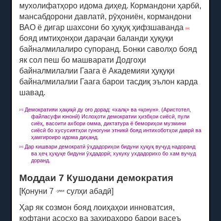
мухолифатҳоро идома диҳед.
Кормандони ҳарбӣ,
мансабдорони давлатӣ, рӯҳониён, кормандони
ВАО ё дигар шахсони бо ҳуқуқ ҳифзшаванда
[16]
бояд имтиҳонҳои дараҷаи баланди ҳуқуқи
байналмилалиро супоранд.
Бонки саволҳо бояд
як сол пеш бо машварати Додгоҳи
байналмилалии Гаага ё Академияи ҳуқуқи
байналмилалии Гаага барои тасдиқ эълон карда
шавад.
Демократияи ҳақиқӣ ду оғо дорад: «халқ» ва «қонун».
(Аристотел,
[15]
файласуфи юнонӣ) Ислоҳоти демократии ҳизбҳои сиёсӣ, пули
сиёҳ, васоити ахбори омма, диктатура ё бемориҳои музмини
сиёсӣ бо хусусиятҳои гуногуни этникӣ бояд интихоботҳои даврӣ ва
ҳамгироиро идома диҳанд.
Дар кишвари демократӣ ӯҳдадориҳои бидуни ҳуқуқ вуҷуд надоранд
[16]
ва ҳеҷ ҳуқуқе бидуни ӯҳдадорӣ;
хукуку ухдадорихо бо хам вучуд
доранд.
Моддаи 7 Кушодани демократия
[Қонуни 7
сулҳи абадӣ]
-уми
Ҳар як созмон бояд лоиҳаҳои инноватсия,
кофтани асосҳо ва захираҳоро барои васеъ