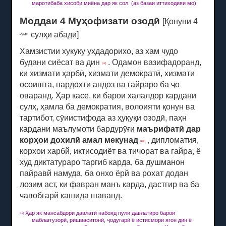
маротиба
ба
хисоби миёна дар як сол.
(аз базаи иттиходияи мо)
Моддаи 4 Муҳофизати озодӣ
[Қонуни 4
сулҳи абадӣ]
-уми
Хамзистии хукуку ухдадорихо, аз хам чудо
будани сиёсат ва дин
.
Одамон вазифадоранд,
[12]
ки хизмати ҳарбӣ, хизмати демократӣ, хизмати
осоишта, пардохти андоз ва ғайраро ба ҷо
оваранд. Ҳар касе, ки барои халалдор кардани
сулҳ, ҳамла ба демократия, волоияти қонун ва
тартибот, сӯиистифода аз ҳуқуқи озодӣ, паҳн
кардани
маълумоти бардурӯғи
маърифатӣ дар
корҳои дохилӣ амал мекунад
, дипломатия,
[13] ]
корхои харбй, иктисодиёт ва тичорат ва гайра, ё
худ диктатураро таргиб карда, ба душманон
пайравй намуда, ба онхо ёрй ва рохат додан
лозим аст, ки фавран манъ карда, дастгир ва ба
чавобгарй кашида шаванд.
Ҳар як мансабдори давлатӣ набояд пули давлатиро барои
[12]
маблағгузорӣ, ришваситонӣ, ҷодугарӣ ё истисмори ягон дин ё