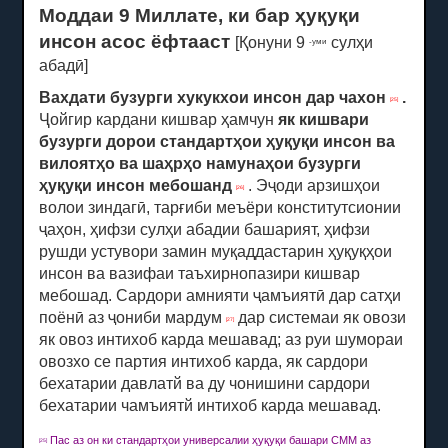
Моддаи 9 Миллате, ки бар ҳуқуқи
инсон асос ёфтааст
[Қонуни 9
сулҳи
-уми
абадӣ]
Вахдати бузурги хукукхои инсон дар чахон
.
[25]
Ҷойгир кардани кишвар ҳамчун
як
кишвари
бузурги дорои стандартҳои ҳуқуқи инсон ва
вилоятҳо ва шаҳрҳо намунаҳои бузурги
ҳуқуқи инсон мебошанд
.
Эҷоди арзишҳои
[26]
волои зиндагӣ, тарғиби меъёри конститутсионии
ҷаҳон, ҳифзи сулҳи абадии башарият, ҳифзи
рушди устувори замин муқаддастарин ҳуқуқҳои
инсон ва вазифаи таъхирнопазири кишвар
мебошад.
Сардори амнияти ҷамъиятӣ дар сатҳи
поёнӣ аз ҷониби мардум
дар системаи як овози
[27]
як овоз интихоб карда мешавад;
аз руи шумораи
овозхо се партия интихоб карда, як сардори
бехатарии давлатй ва ду чонишини сардори
бехатарии чамъиятй интихоб карда мешавад.
Пас аз он ки стандартҳои универсалии ҳуқуқи башари СММ аз
[25]