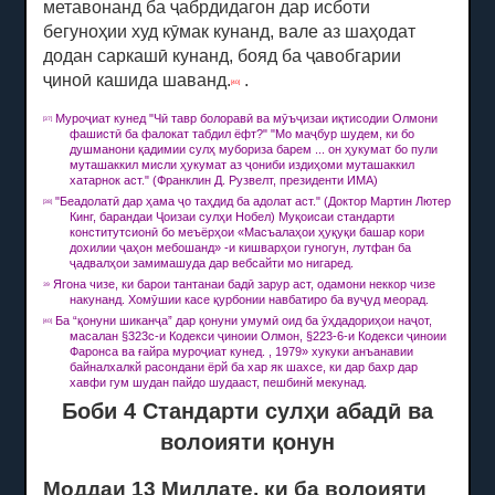
метавонанд ба ҷабрдидагон дар исботи
бегуноҳии худ кӯмак кунанд, вале аз шаҳодат
додан саркашӣ кунанд, бояд ба ҷавобгарии
ҷиноӣ кашида шаванд.
.
[40]
Муроҷиат кунед "Чӣ тавр болоравӣ ва мӯъҷизаи иқтисодии Олмони
[37]
фашистӣ ба фалокат табдил ёфт?"
"Мо маҷбур шудем, ки бо
душманони қадимии сулҳ мубориза барем ... он ҳукумат бо пули
муташаккил мисли ҳукумат аз ҷониби издиҳоми муташаккил
хатарнок аст."
(Франклин Д. Рузвелт, президенти ИМА)
"Беадолатӣ дар ҳама ҷо таҳдид ба адолат аст."
(Доктор Мартин Лютер
[38]
Кинг, барандаи Ҷоизаи сулҳи Нобел) Муқоисаи стандарти
конститутсионӣ бо меъёрҳои «Масъалаҳои ҳуқуқи башар кори
дохилии ҷаҳон мебошанд» -и кишварҳои гуногун, лутфан ба
ҷадвалҳои замимашуда дар вебсайти мо нигаред.
Ягона чизе, ки барои тантанаи бадӣ зарур аст, одамони неккор чизе
39
накунанд.
Хомӯшии касе қурбонии навбатиро ба вуҷуд меорад.
Ба “қонуни шиканҷа” дар қонуни умумӣ оид ба ӯҳдадориҳои наҷот,
[40]
масалан §323c-и Кодекси ҷиноии Олмон, §223-6-и Кодекси ҷиноии
Фаронса ва ғайра муроҷиат кунед. , 1979» хукуки анъанавии
байналхалкй расондани ёрй ба хар як шахсе, ки дар бахр дар
хавфи гум шудан пайдо шудааст, пешбинй мекунад.
Боби 4 Стандарти сулҳи абадӣ ва
волоияти қонун
Моддаи 13 Миллате, ки ба волоияти