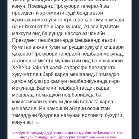
қонун.
Президент, Прокурори генералӣ ва
президенти ҳокимияти судӣ бояд аъзои
кумитаҳои махсуси конгрессро ҳангоми номзадӣ
ба интихобот пешбарӣ кунанд.
Аъзои Кумитаи
махсуси оид ба рушди наслҳо аз ҷониби
Президент пешбарӣ карда мешаванд;
аъзои
Кумитаи вижаи Кумитаи рушди ҳуқуқии кишвари
ҷаҳонро Прокурори генералӣ пешбарӣ мекунад;
аъзоёни комитети муваккатии оид ба инкишофи
ХУКУКи байнал-халкй аз тарафи президенти
хуку-мат пешбарй карда мешаванд.
Номзадҳо
ҳамон мӯҳлатро ҳамчун пешбарикунанда иҷро
мекунанд.
Вакте ки пешбарй тасдик карда
мешавад, номзадхои пешбаришуда ба
комиссияхои гуногуни доимй вобаста карда
мешаванд.
Ин намоиши абадии осоиштаи
тамаддуни бузург ва намунаи волоияти бузурги
қонун аст
.
[46]
Ќонун бо тамаддун дар замон ва фазои муайян алоќаманд аст.
«Он
[46]
махсули тамаддун аст... дар бораи гузашта хамчун махсули