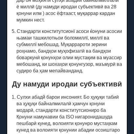
дар он моҳияти сулҳи абадии байналмиллалӣ
ё миллӣ (ду намуди иродаи субъективӣ ва 28
қонуни илм
) асос ёфтааст, муқаррар кардан
мумкин нест.
5. Стандарти конститутсионї асоси ќонуни асосии
њамаи ташкилотњои боломиллї, миллї ва
субмиллї мебошад.
Муқаррароти зерини
роҳнамо, бандҳои муҳофизатӣ ва бандҳои
боваркунӣ қонунҳои олии мустақим ва муассир
мебошанд, ки шохаҳои қонунгузор, маъмурӣ ва
судиро ба ҳам мепайванданд.
Ду намуди иродаи субъективӣ
1. Сулхи абадй барои инсоният.
Бо ҳуқуқи табиӣ
ва ҳуқуқи байналмилалӣ ҳамчун қонуни
модарӣ, стандарти конститутсиониро ба
Қонуни намунавии ба ISO нигаронидашуда
пешбарӣ кунед, волоияти қонунро мустаҳкам
кунед ва волоияти қонунии абадии осоиштаро