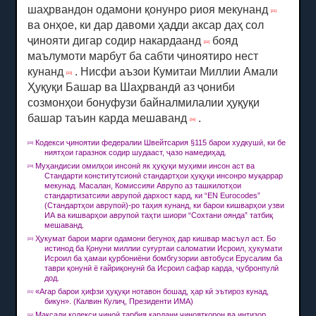
шаҳрвандон одамони қонунро риоя мекунанд
[31]
ва онҳое, ки дар давоми ҳадди аксар даҳ сол
ҷинояти дигар содир накардаанд
бояд
[32]
маълумоти марбут ба сабти ҷиноятиро нест
кунанд
.
Нисфи аъзои Кумитаи Миллии Амали
[33]
Ҳуқуқи Башар ва Шаҳрвандӣ аз ҷониби
созмонҳои бонуфузи байналмилалии ҳуқуқи
башар таъин карда мешаванд
.
[34]
Кодекси ҷиноятии федералии Швейтсария §115 барои худкушӣ, ки бе
[28]
ниятҳои гаразнок содир шудааст, ҷазо намедиҳад.
Муҳандисии омилҳои инсонӣ як ҳуқуқи муҳими инсон аст ва
[29]
Стандарти конститутсионӣ стандартҳои ҳуқуқи инсонро муқаррар
мекунад.
Масалан, Комиссияи Аврупо аз ташкилотҳои
стандартизатсияи аврупоӣ дархост кард, ки “EN Eurocodes”
(Стандартҳои аврупоӣ)-ро таҳия кунанд, ки барои кишварҳои узви
ИА ва кишварҳои аврупоӣ таҳти шиори “Сохтани оянда” татбиқ
мешаванд.
Ҳукумат барои марги одамони бегуноҳ дар кишвар масъул аст.
Бо
[30]
истинод ба Қонуни миллии суғуртаи саломатии Исроил, ҳукумати
Исроил ба ҳамаи қурбониёни бомбгузории автобуси Ерусалим ба
таври қонунӣ ё ғайриқонунӣ ба Исроил сафар карда, ҷубронпулӣ
дод.
«Агар барои ҳифзи ҳуқуқи нотавон бошад, ҳар кӣ эътироз кунад,
[31]
бикун».
(Калвин Кулиҷ, Президенти ИМА)
Мақсади кодекси ҷиноӣ тарбия кардани ҷинояткорон ва интизор
[32]