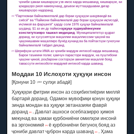
ҷониби ҳамаи кишварҳои узв имзо карда мешаванд, кишварҳое, ки
қоидаҳоро риоя намекунанд, даъвои муттаҳидшавии дигар
кишварҳоро надоранд.
“Партномаи байналмиллалӣ дар бораи ҳуқуқҳои шаҳрвандӣ ва
[26]
сиёсӣ” ва “Паймони байналмилалӣ дар бораи ҳуқуқҳои иқтисодӣ,
иҷтимоӣ ва фарҳангӣ” ҳарду соли 1976 ҳуқуқи байналмилалӣ
шуданд. §1 аз ин ду паймон
ҳуқуқи худмуайянкунии
конститутсияро ташкил медиҳанд
.
Муниципалитетҳо қудрат
доранд, ки хусусиятҳои маҳаллии маҳаллисозии ҷаҳонӣ ва
ҷаҳонишавии маҳаллиро бунёд кунанд ва ба пойтахтҳои гуногуни
байналмилалӣ табдил диҳанд.
Шерифҳои штати ИМА аз ҷониби мардум интихоб карда мешаванд.
[27]
Барои таъмини полис ҳамчун парастори мардум, на пуштибони
ҷаҳони ҷиноӣ, роҳбарони сохторҳои амниятии маҳаллӣ бояд
тавассути интихоботи мардумӣ интихоб карда шаванд.
Моддаи 10 Ислоҳоти ҳуқуқи инсон
[Қонуни 10
сулҳи абадӣ]
-уми
Ҳуқуқҳои фитрии инсон аз соҳибихтиёрии миллӣ
бартарӣ доранд.
Одамон мувофиқи қонун ҳуқуқи
зинда мондан ва ҳуқуқи эвтаназияи фаврӣ
доранд
.
Давлат ашхоси осебпазирро ҳимоя
[28]
мекунад ва ҳамаи қурбониёни омилҳои инсонӣ
ва эргономикӣ
ё қурбониёни бегуноҳ бояд аз
[29]
ҷониби давлат ҷуброн карда шаванд
.
Ҳама
[30]