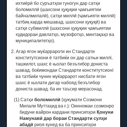
ихтиёрӣ бо суръатҳои гуногун дар
сатҳи
боломиллӣ
(шахсони ҳуқуқии ҷамъиятии
байналмилалӣ), сатҳи миллӣ (ҷамъияти миллӣ)
татбиқ карда мешавад. шахсони ҳуқуқӣ) ва
сатҳи субмиллӣ (шахсони ҳуқуқии ҷамъиятии
худидораи давлатҳо, музофотҳо, минтақаҳо ва
муниципалитетҳо).
2. Агар ягон муќаррароти ин Стандарти
конститутсиони ё татбиќи он дар сатњи миллї,
ташкилот, шахс ё њолат беэътибор дониста
шавад, боќимондаи Стандарти конститутсионї
ва татбиќи чунин муќаррарот нисбати ягон
шахс ё њолати дигар набояд беэътибор
дониста шавад. ба ин таъсир мерасонад.
(1) Сатҳи
боломиллӣ
(ҳукумати Созмони
Милали Муттаҳид ва ғ.): Оинномаи созмонро
бидуни вайрон кардани принсипҳои
Қонуни
Намунавӣ дар бораи Стандарти сулҳи
абадӣ
риоя кунед ва ба принсипҳои