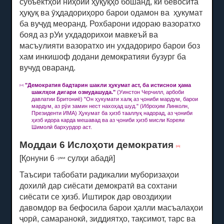
субъектҳои ниҳоии ҳуқуқҳо бошанд, ки бевосита
ҳуқуқ ва
ӯҳдадориҳоро барои одамон ва
ҳукумат
ба вуҷуд меоранд.
Рохбарони идораю вазоратхо
бояд аз рУи ухдадорихои мавкеъй ва
масъулияти вазоратхо ин ухдадориро барои боз
хам инкишоф додани демократияи бузург ба
вучуд оваранд.
"
Демократия бадтарин шакли ҳукумат аст, ба истиснои ҳама
[14]
шаклҳои дигари озмудашуда."
(Уинстон Черчилл, арбоби
давлатии Бритониё) "Он ҳукумати халқ аз ҷониби мардум, барои
мардум, аз рӯи замин нест нахоҳад шуд."
(Иброҳим Линколн,
Президенти ИМА) Ҳукумат ба ҳизб тааллуқ надорад, аз ҷониби
ҳизб идора карда мешавад ва аз ҷониби ҳизб мисли Кореяи
Шимолӣ бархурдор аст.
Моддаи 6 Ислоҳоти демократия
[15]
[Қонуни 6
сулҳи абадӣ]
-уми
Таъсири табобати радикалии муборизаҳои
дохилӣ дар сиёсати демократӣ ва сохтани
сиёсати се ҳизб.
Иштирок дар овоздиҳии
давомдор ва бефосила барои ҳалли масъалаҳои
ҷорӣ, самаранокӣ, зиддиятҳо, тақсимот, тарс ва