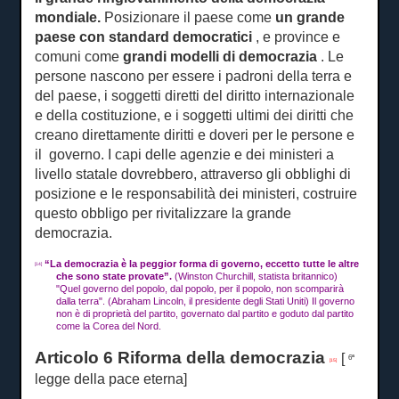
mondiale.
Posizionare il paese come
un grande
paese con standard democratici
, e province e
comuni come
grandi modelli di democrazia
.
Le
persone nascono per essere i padroni della terra e
del paese, i soggetti diretti del diritto internazionale
e della costituzione, e i soggetti ultimi dei diritti che
creano direttamente diritti e
doveri per le persone e
il
governo.
I capi delle agenzie e dei ministeri a
livello statale dovrebbero, attraverso gli obblighi di
posizione e le responsabilità dei ministeri, costruire
questo obbligo per rivitalizzare la grande
democrazia.
“
La democrazia è la peggior forma di governo, eccetto tutte le altre
[14]
che sono state provate”.
(Winston Churchill, statista britannico)
"Quel governo del popolo, dal popolo, per il popolo, non scomparirà
dalla terra".
(Abraham Lincoln, il presidente degli Stati Uniti) Il governo
non è di proprietà del partito, governato dal partito e goduto dal partito
come la Corea del Nord.
Articolo 6 Riforma della democrazia
[
6ª
[15]
legge della pace eterna]