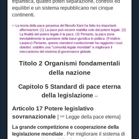
tripartitica, quattro poteri separazione, controlli ed
equilibri e un sistema repubblicano nei cinque
continenti.
La ​​teoria della pace perpetua del filosofo Kant ha fatto tre importanti
[47]
affermazioni: (1) La pace può essere stabilita solo dal potere legale.
(2)
La finalità del potere legale è la pace.
(3) Pertanto, la pace pone
inevitabilmente la questione della base giuridica in politica.
(Frédéric
Laupics) Pertanto, questo standard costituzionale ha raggiunto i suoi
obiettivi: stabilire una "comunità legale mondiale" e migliorare il
meccanismo del sistema di governance globale.
Titolo 2 Organismi fondamentali
della nazione
Capitolo 5 Standard di pace eterna
della legislazione
[48]
Articolo 17 Potere legislativo
sovranazionale
[
Legge della pace eterna]
XVII
La grande competizione e cooperazione della
legislazione mondiale
.
Per migliorare il sistema di