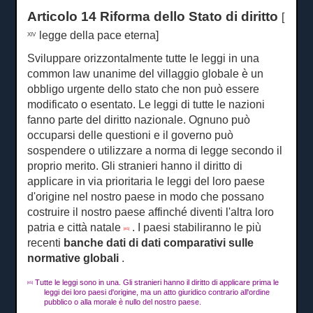
Articolo 14 Riforma dello Stato di diritto
[
legge della pace eterna]
XIV
Sviluppare orizzontalmente tutte le leggi in una
common law unanime del villaggio globale è un
obbligo urgente dello stato che non può essere
modificato o esentato.
Le leggi di tutte le nazioni
fanno parte del diritto nazionale.
Ognuno può
occuparsi delle questioni e il governo può
sospendere o utilizzare a norma di legge secondo il
proprio merito.
Gli stranieri hanno il diritto di
applicare in via prioritaria le leggi del loro paese
d'origine nel nostro paese in modo che possano
costruire il nostro paese affinché diventi l'altra loro
patria e città natale
.
I paesi stabiliranno le più
[45]
recenti
banche dati di dati comparativi sulle
normative globali
.
Tutte le leggi sono in una.
Gli stranieri hanno il diritto di applicare prima le
[45]
leggi dei loro paesi d'origine, ma un atto giuridico contrario all'ordine
pubblico o alla morale è nullo del nostro paese.