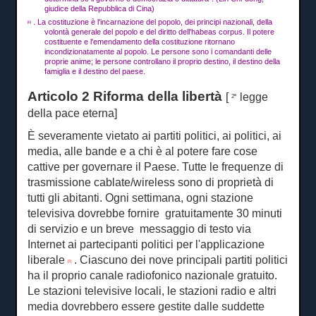
giudice della Repubblica di Cina)
.
La costituzione è l'incarnazione del popolo, dei principi nazionali, della
[6]
volontà generale del popolo e del diritto dell'habeas corpus.
Il potere
costituente e l'emendamento della costituzione ritornano
incondizionatamente al popolo.
Le persone sono i comandanti delle
proprie anime;
le persone controllano il proprio destino, il destino della
famiglia e il destino del paese.
Articolo 2 Riforma della libertà
[
legge
2ª
della pace eterna]
È severamente vietato ai partiti politici, ai politici, ai
media, alle bande e a chi è al potere fare cose
cattive per governare il Paese.
Tutte le frequenze di
trasmissione cablate/wireless sono di proprietà di
tutti gli abitanti.
Ogni settimana, ogni stazione
televisiva dovrebbe fornire gratuitamente
30
minuti
di servizio e un breve
messaggio di testo via
Internet ai partecipanti politici per l'applicazione
liberale
.
Ciascuno dei nove principali partiti politici
[7]
ha il proprio canale radiofonico nazionale gratuito.
Le stazioni televisive locali, le stazioni radio e altri
media dovrebbero essere gestite dalle suddette