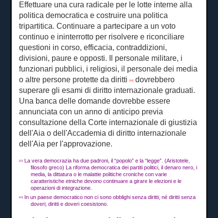
Effettuare una cura radicale per le lotte interne alla
politica democratica e costruire una politica
tripartitica.
Continuare a partecipare a un voto
continuo e ininterrotto per risolvere e riconciliare
questioni in corso, efficacia, contraddizioni,
divisioni, paure e opposti.
Il personale militare, i
funzionari pubblici, i religiosi, il personale dei media
o altre persone protette da diritti
dovrebbero
[16]
superare gli esami di diritto internazionale graduati.
Una banca delle domande dovrebbe essere
annunciata con un anno di anticipo previa
consultazione della Corte internazionale di giustizia
dell'Aia o dell'Accademia di diritto internazionale
dell'Aia per l'approvazione.
La vera democrazia ha due padroni, il “popolo” e la “legge”.
(Aristotele,
[15]
filosofo greco) La riforma democratica dei partiti politici, il denaro nero, i
media, la dittatura o le malattie politiche croniche con varie
caratteristiche etniche devono continuare a girare le elezioni e le
operazioni di integrazione.
In un paese democratico non ci sono obblighi senza diritti, né diritti senza
[16]
doveri;
diritti e doveri coesistono.