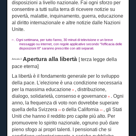
disposizioni a livello nazionale.
Fai ogni sforzo per
consentire a tutti sulla terra di ricevere notizie su
povertà, malattie, inquinamento, guerra, educazione
al diritto internazionale e altre notizie dalle Nazioni
Unite.
.
Ogni settimana, per tutto l'anno, 30 minuti di televisione e un breve
[7]
messaggio su internet, con regole applicative secondo “l'efficacia delle
disposizioni III” saranno prescritte con atti separati.
Apertura alla libertà
[ terza
legge della
Articolo 3
pace eterna]
La libertà è il fondamento generale per lo sviluppo
della pace.
L'elezione è una condizione necessaria
per la massima educazione
, distribuzione,
[8]
dialogo, solidarietà, consenso e governance
.
Ogni
[9]
anno, la frequenza di voto non dovrebbe superare
quella della Svizzera
o della California
, gli Stati
[10]
[11]
Uniti che hanno il reddito pro capite più alto.
Per
promuovere lo spirito nazionale, ognuno può dare
pieno sfogo ai propri talenti.
I pensionati che si