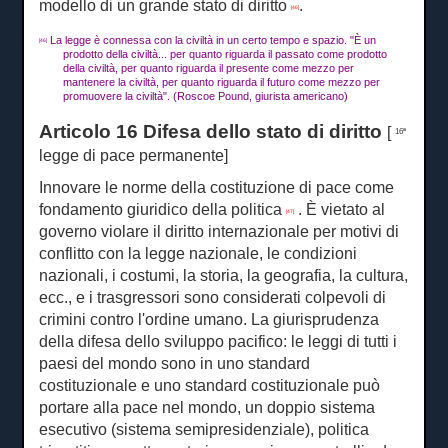
modello di un grande stato di diritto
.
[46]
La legge è connessa con la civiltà in un certo tempo e spazio.
"È un
[46]
prodotto della civiltà... per quanto riguarda il passato come prodotto
della civiltà, per quanto riguarda il presente come mezzo per
mantenere la civiltà, per quanto riguarda il futuro come mezzo per
promuovere la civiltà".
(Roscoe Pound, giurista americano)
Articolo 16 Difesa dello stato di diritto
[
16ª
legge di pace permanente]
Innovare le norme della costituzione di pace come
fondamento giuridico della politica
.
È vietato al
[47]
governo violare il diritto internazionale per motivi di
conflitto con la legge nazionale, le condizioni
nazionali, i costumi, la storia, la geografia, la cultura,
ecc., e i trasgressori sono considerati colpevoli di
crimini contro l'ordine umano.
La giurisprudenza
della difesa dello sviluppo pacifico: le leggi di tutti i
paesi del mondo sono in uno standard
costituzionale e uno standard costituzionale può
portare alla pace nel mondo, un doppio sistema
esecutivo (sistema semipresidenziale), politica