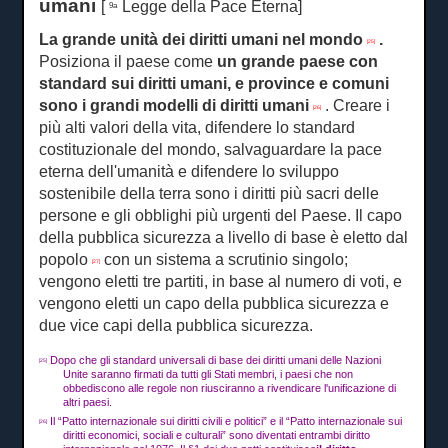
umani
[
Legge della Pace Eterna]
9a
La grande unità dei diritti umani nel mondo
.
[25]
Posiziona il paese come
un
grande paese con
standard sui diritti umani, e province e comuni
sono i grandi modelli di diritti umani
.
Creare i
[26]
più alti valori della vita, difendere lo standard
costituzionale del mondo, salvaguardare la pace
eterna dell'umanità e difendere lo sviluppo
sostenibile della terra sono i diritti più sacri delle
persone e gli obblighi più urgenti del Paese.
Il capo
della pubblica sicurezza a livello di base è eletto dal
popolo
con un sistema a scrutinio singolo;
[27]
vengono eletti tre partiti, in base al numero di voti, e
vengono eletti un capo della pubblica sicurezza e
due vice capi della pubblica sicurezza.
Dopo che gli standard universali di base dei diritti umani delle Nazioni
[25]
Unite saranno firmati da tutti gli Stati membri, i paesi che non
obbediscono alle regole non riusciranno a rivendicare l'unificazione di
altri paesi.
Il “Patto internazionale sui diritti civili e politici” e il “Patto internazionale sui
[26]
diritti economici, sociali e culturali” sono diventati entrambi diritto