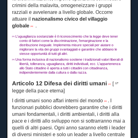
crimini della malavita, omogeneizzare i gruppi
razziali e avvelenare a livello globale.
Occorre
attuare il
nazionalismo civico del villaggio
globale
.
[36]
L'uguaglianza sostanziale è il riconoscimento che la legge deve tener
[35]
conto di fattori come la discriminazione, l'emarginazione e la
distribuzione ineguale.
Implementa misure speciali per aiutare o
migliorare la vita dei gruppi svantaggiati e garantire che abbiano le
stesse opportunità di tutti gli altri.
Una forma inclusiva di nazionalismo sostiene i tradizionali valori liberali di
[36]
libertà, tolleranza, uguaglianza, diritti individuali, ecc. L'appartenenza
allo Stato cittadino è aperta a tutti i cittadini con cittadinanza,
indipendentemente dalla cultura o dalla razza.
Articolo 12 Difesa dei diritti umani
[
12ª
[37]
legge della pace eterna]
I diritti umani sono affari interni del mondo
.
I
[38]
funzionari pubblici dovrebbero garantire che i diritti
umani fondamentali, i diritti ambientali, i diritti alla
pace e i diritti allo sviluppo non si sottrarranno mai a
quelli di altri paesi.
Ogni anno saranno eletti i leader
di diversi ministeri e solo un leader a livello centrale