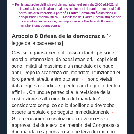
Per le statistiche dell'indice di democrazia negli anni dal 2008 al 2021, si
[19]
rimanda alle tabelle allegate al nostro sito per i dettagli.
La necessità di
porre fine all'autocrazia è perché il Partito Comunista è ambizioso di
conquistare il mondo intero.
(Il Manifesto del Partito Comunista) Se non
ci sarà lotta o espansione, per sopprimere la libertà ei diritti umani
mancherà una buona scusa.
Articolo 8 Difesa della democrazia
[
8ª
legge della pace eterna]
Gestisci rigorosamente il flusso di fondi, persone,
merci e informazioni da paesi stranieri.
I capi eletti
sono limitati al massimo a un mandato di cinque
anni.
Dopo la scadenza del mandato, i funzionari ei
loro parenti stretti, entro otto anni
, sono vietati
[20]
dalla legge a candidarsi per le cariche precedenti o
affini
.
Chiunque partecipi alla revisione della
[21]
costituzione e alla modifica del mandato è
considerato complice della ribellione e dovrebbe
essere arrestato e perseguito immediatamente
.
[22]
Gli emendamenti costituzionali devono essere
approvati dai due terzi dei membri del Congresso a
due mandati e approvati dai due terzi dei membri