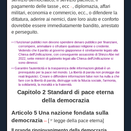
pagamento delle tasse
,
ecc
, diplomazia, affari
. ]
militari, economia e commercio, ecc., o difendere la
dittatura, aderire ai nemici, dare loro aiuto e conforto
dovrebbe essere immediatamente bandito, arrestato
e perseguito.
I funzionari pubblici non devono spendere denaro pubblico per finanziare,
[12]
corrompere, ammaliare o sfruttare qualsiasi religione o credente.
Vedendo che il partito al governo giapponese è strettamente legato alla
Chiesa dell'Unificazione, con conseguente assassinio di Shinzo Abe nel
2022, sette ministri di gabinetto legati alla Chiesa dell'Unificazione si
sono dimessi.
Garantire l'autenticità e la trasparenza delle informazioni globali è un
[13]
prerequisito per la pace nel mondo.
La libertà di parola non protegge dai
reati linguistici.
Creare o diffondere informazioni false non ha nulla a che
fare con la libertà di parola, distrugge solo la fiducia sociale, l'armonia,
la solidarietà, la moralità e la fraternità.
Capitolo 2 Standard di pace eterna
della democrazia
Articolo 5 Una nazione fondata sulla
democrazia
[
legge della pace eterna]
5ª
[14]
Il grande ringiovanimento della democrazia