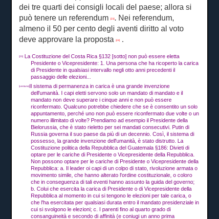
dei tre quarti dei consigli locali del paese;
allora si
può tenere un referendum
.
Nei referendum,
[23]
almeno il 50 per cento degli aventi diritto al voto
deve approvare la proposta
.
[24]
La Costituzione del Costa Rica §132 [sotto] non può essere eletta
[20]
Presidente o Vicepresidente: 1. Una persona che ha ricoperto la carica
di Presidente in qualsiasi intervallo negli otto anni precedenti il ​​
passaggio delle elezioni...
Il sistema di permanenza in carica è una grande invenzione
[ventuno]
dell'umanità.
I capi eletti servono solo un mandato di mandato e il
mandato non deve superare i cinque anni e non può essere
riconfermato.
Qualcuno potrebbe chiedere che se è consentito un solo
appuntamento, perché uno non può essere riconfermato due volte o un
numero illimitato di volte?
Prendiamo ad esempio il Presidente della
Bielorussia, che è stato rieletto per sei mandati consecutivi.
Putin di
Russia governa il suo paese da più di un decennio.
Così, il sistema di
possesso, la grande invenzione dell'umanità, è stato distrutto.
La
Costituzione politica della Repubblica del Guatemala §186: Divieti di
optare per le cariche di Presidente o Vicepresidente della Repubblica.
Non possono optare per le cariche di Presidente o Vicepresidente della
Repubblica: a.
Il leader oi capi di un colpo di stato,
rivoluzione armata o
movimento simile, che hanno alterato l'ordine costituzionale, o coloro
che in conseguenza di tali eventi hanno assunto la guida del governo;
b.
Colui che esercita la carica di Presidente o di Vicepresidente della
Repubblica al momento in cui si tengono le elezioni per tale carica, o
che l'ha esercitata per qualsiasi durata entro il mandato presidenziale in
cui si svolgono le elezioni;
c.
I parenti fino al quarto grado di
consanguineità e secondo di affinità (e coniugi un anno prima