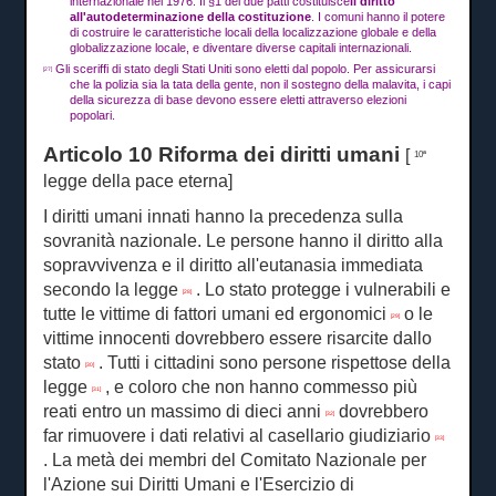
internazionale nel 1976. Il §1 dei due patti costituisce
il diritto
all'autodeterminazione della costituzione
.
I comuni hanno il potere
di costruire le caratteristiche locali della localizzazione globale e della
globalizzazione locale, e diventare diverse capitali internazionali.
Gli sceriffi di stato degli Stati Uniti sono eletti dal popolo.
Per assicurarsi
[27]
che la polizia sia la tata della gente, non il sostegno della malavita, i capi
della sicurezza di base devono essere eletti attraverso elezioni
popolari.
Articolo 10 Riforma dei diritti umani
[
10ª
legge della pace eterna]
I diritti umani innati hanno la precedenza sulla
sovranità nazionale.
Le persone hanno il diritto alla
sopravvivenza e il diritto all'eutanasia immediata
secondo la legge
.
Lo stato protegge i vulnerabili e
[28]
tutte le vittime di fattori umani ed ergonomici
o le
[29]
vittime innocenti dovrebbero essere risarcite dallo
stato
.
Tutti i cittadini sono persone rispettose della
[30]
legge
, e coloro che non hanno commesso più
[31]
reati entro un massimo di dieci anni
dovrebbero
[32]
far rimuovere i dati relativi al casellario giudiziario
[33]
.
La metà dei membri del Comitato Nazionale per
l'Azione sui Diritti Umani e l'Esercizio di