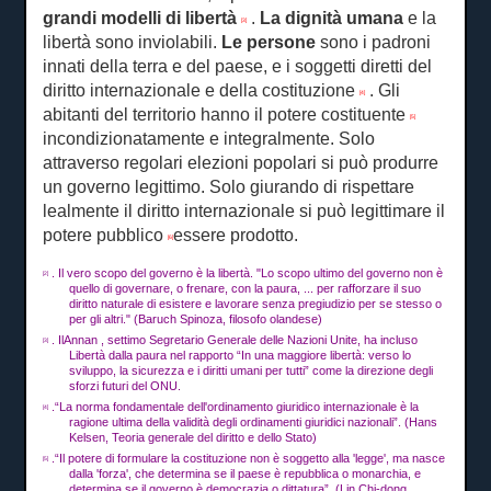
grandi modelli di libertà
.
La dignità umana
e la
[3]
libertà sono inviolabili.
Le persone
sono i padroni
innati della terra e del paese, e i soggetti diretti del
diritto internazionale e della costituzione
.
Gli
[4]
abitanti del territorio hanno il potere costituente
[5]
incondizionatamente e integralmente.
Solo
attraverso regolari elezioni popolari si può produrre
un governo legittimo.
Solo giurando di rispettare
lealmente il diritto internazionale si può legittimare il
potere pubblico
essere prodotto.
[6]
.
Il vero scopo del governo è la libertà.
"Lo scopo ultimo del governo non è
[2]
quello di governare, o frenare, con la paura, ... per rafforzare il suo
diritto naturale di esistere e lavorare senza pregiudizio per se stesso o
per gli altri."
(Baruch Spinoza, filosofo olandese)
.
Il
Annan
, settimo Segretario Generale delle Nazioni Unite, ha incluso
[3]
Libertà dalla paura nel rapporto “In una maggiore libertà: verso lo
sviluppo, la sicurezza e i diritti umani per tutti” come la direzione degli
sforzi futuri del ONU.
.“La norma fondamentale dell'ordinamento giuridico internazionale è la
[4]
ragione ultima della validità degli ordinamenti giuridici nazionali”.
(Hans
Kelsen, Teoria generale del diritto e dello Stato)
.“Il potere di formulare la costituzione non è soggetto alla 'legge', ma nasce
[5]
dalla 'forza', che determina se il paese è repubblica o monarchia, e
determina se il governo è democrazia o dittatura”.
(Lin Chi-dong,