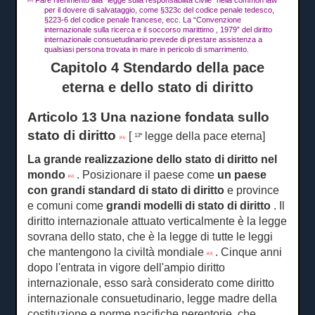
Fare riferimento alla “legge sulla responsabilità civile” nella common law
[40]
per il dovere di salvataggio, come §323c del codice penale tedesco,
§223-6 del codice penale francese, ecc. La “Convenzione
internazionale sulla ricerca e il soccorso marittimo , 1979” del diritto
internazionale consuetudinario prevede di prestare assistenza a
qualsiasi persona trovata in mare in pericolo di smarrimento.
Capitolo 4 Stendardo della pace
eterna e dello stato di diritto
Articolo 13 Una nazione fondata sullo
stato di diritto
[
legge della pace eterna]
13ª
[41]
La grande realizzazione dello stato di diritto nel
mondo
.
Posizionare il paese come
un
paese
[42]
con grandi standard di stato di diritto
e province
e comuni come
grandi
modelli di stato di diritto
.
Il
diritto internazionale attuato verticalmente è la legge
sovrana dello stato, che è la legge di tutte le leggi
che mantengono la civiltà mondiale
.
Cinque anni
[43]
dopo l'entrata in vigore dell'ampio diritto
internazionale, esso sarà considerato come diritto
internazionale consuetudinario, legge madre della
costituzione e norme pacifiche perentorie, che