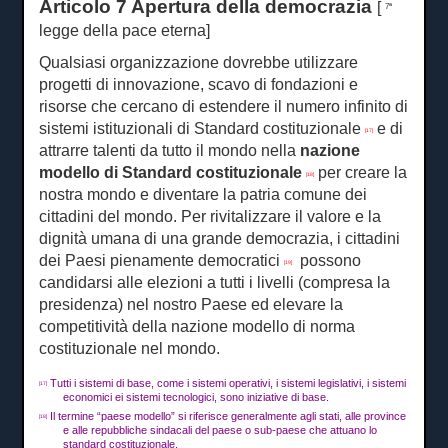
Articolo 7 Apertura della democrazia
[
7ª
legge della pace eterna]
Qualsiasi organizzazione dovrebbe utilizzare
progetti di innovazione, scavo di fondazioni e
risorse che cercano di estendere il numero infinito di
sistemi istituzionali di Standard costituzionale
e di
[17]
attrarre talenti da tutto il mondo nella
nazione
modello di Standard costituzionale
per creare la
[18]
nostra mondo e diventare la patria comune dei
cittadini del mondo.
Per rivitalizzare il valore e la
dignità umana di una grande democrazia, i cittadini
dei Paesi pienamente democratici
possono
[19]
candidarsi alle elezioni a tutti i livelli (compresa la
presidenza) nel nostro Paese ed elevare la
competitività della nazione modello di norma
costituzionale nel mondo.
Tutti i sistemi di base, come i sistemi operativi, i sistemi legislativi, i sistemi
[17]
economici ei sistemi tecnologici, sono iniziative di base.
Il termine “paese modello” si riferisce generalmente agli stati, alle province
[18]
e alle repubbliche sindacali del paese o sub-paese che attuano lo
standard costituzionale.