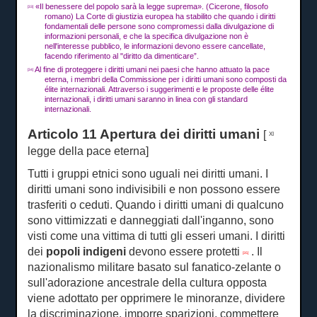
«Il benessere del popolo sarà la legge suprema».
(Cicerone, filosofo
[33]
romano) La Corte di giustizia europea ha stabilito che quando i diritti
fondamentali delle persone sono compromessi dalla divulgazione di
informazioni personali, e che la specifica divulgazione non è
nell'interesse pubblico, le informazioni devono essere cancellate,
facendo riferimento al "diritto da dimenticare”.
Al fine di proteggere i diritti umani nei paesi che hanno attuato la pace
[34]
eterna, i membri della Commissione per i diritti umani sono composti da
élite internazionali.
Attraverso i suggerimenti e le proposte delle élite
internazionali, i diritti umani saranno in linea con gli standard
internazionali.
Articolo 11 Apertura dei diritti umani
[
XI
legge della pace eterna]
Tutti i gruppi etnici sono uguali nei diritti umani.
I
diritti umani sono indivisibili e non possono essere
trasferiti o ceduti.
Quando i diritti umani di qualcuno
sono vittimizzati e danneggiati dall'inganno, sono
visti come una vittima di tutti gli esseri umani.
I diritti
dei
popoli indigeni
devono essere protetti
.
Il
[35]
nazionalismo militare basato sul fanatico-zelante o
sull'adorazione ancestrale della cultura opposta
viene adottato per opprimere le minoranze, dividere
la discriminazione, imporre sparizioni, commettere