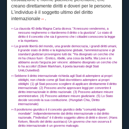
creano direttamente diritti e doveri per le persone.
L'individuo è il soggetto ultimo del diritto
internazionale
.
[44]
La clausola 40 della Magna Carta diceva: "A nessuno venderemo, a
[41]
nessuno negheremo o ritarderemo il diritto o la giustizia".
Lo stato di
diritto è il concetto che sia il governo che i cittadini conoscono la legge
e la rispettano.
La grande libertà del mondo, una grande democrazia, i grandi diritti umani,
[42]
il grande stato di diritto e la legislazione globale, l'amministrazione e gli
standard giudiziari provengono tutti da: "Ha disegnato un cerchio che
mi ha chiuso fuori - Eretico, ribelle, una cosa da beffa.
Ma Love e io
abbiamo avuto l'arguzia per vincere: abbiamo disegnato un cerchio che
lo ha accolto!
(Edwin Markham, il poeta laureato degli Stati
Uniti,
Outwitted
)
Sebbene il diritto internazionale richieda agli Stati di adempiere ai propri
[43]
obblighi, non chiede come gli Stati dovrebbero adempiere ai propri
obblighi: (1) gli Stati possono scegliere di applicare direttamente il diritto
internazionale.
(2) Possono anche approvare leggi per convertire il
diritto internazionale in diritto nazionale.
(3) Possono adottare misure
amministrative.
(4) Possono adottare misure giudiziarie.
(5) Lo Stato
decide secondo la sua costituzione.
(Hungdah Chiu, Diritto
internazionale)
Il positivismo giuridico è il concetto giuridico della “comunità legale
[44]
mondiale”.
Indipendentemente dal diritto internazionale o dal diritto
nazionale, l'"individuo" è il diretto soggetto ultimo di diritti e doveri.
(Hans
Kelsen, filosofo del diritto austriaco) Un governo che non osserva il
diritto internazionale è un governo malvagio.