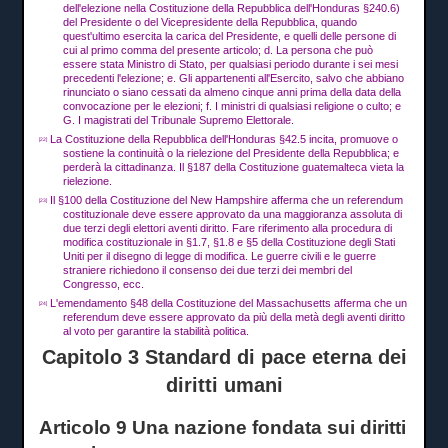
dell'elezione nella Costituzione della Repubblica dell'Honduras §240.6)
del Presidente o del Vicepresidente della Repubblica, quando
quest'ultimo esercita la carica del Presidente, e quelli delle persone di
cui al primo comma del presente articolo;
d.
La persona che può
essere stata Ministro di Stato,
per qualsiasi periodo durante i sei mesi
precedenti l'elezione;
e.
Gli appartenenti all'Esercito, salvo che abbiano
rinunciato o siano cessati da almeno cinque anni prima della data della
convocazione per le elezioni;
f.
I ministri di qualsiasi religione o culto;
e
G.
I magistrati del Tribunale Supremo Elettorale.
La Costituzione della Repubblica dell'Honduras §42.5 incita, promuove o
[22]
sostiene la continuità o la rielezione del Presidente della Repubblica;
e
perderà la cittadinanza.
Il §187 della Costituzione guatemalteca vieta la
rielezione.
Il §100 della Costituzione del New Hampshire afferma che un referendum
[23]
costituzionale deve essere approvato da una maggioranza assoluta di
due terzi degli elettori aventi diritto.
Fare riferimento alla procedura di
modifica costituzionale in §1.7, §1.8 e §5 della Costituzione degli Stati
Uniti per il disegno di legge di modifica.
Le guerre civili e le guerre
straniere richiedono il consenso dei due terzi dei membri del
Congresso, ecc.
L'emendamento §48 della Costituzione del Massachusetts afferma che un
[24]
referendum deve essere approvato da più della metà degli aventi diritto
al voto per garantire la stabilità politica.
Capitolo 3 Standard di pace eterna dei
diritti umani
Articolo 9 Una nazione fondata sui diritti