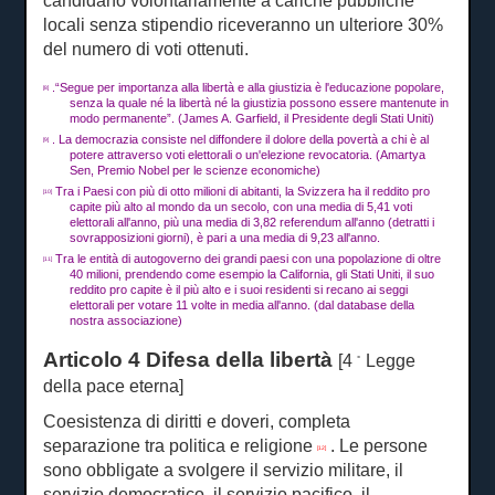
candidano volontariamente a cariche pubbliche
locali senza stipendio riceveranno un ulteriore 30%
del numero di voti ottenuti.
.“Segue per importanza alla libertà e alla giustizia è l'educazione popolare,
[8]
senza la quale né la libertà né la giustizia possono essere mantenute in
modo permanente”.
(James A. Garfield, il Presidente degli Stati Uniti)
.
La democrazia consiste nel diffondere il dolore della povertà a chi è al
[9]
potere attraverso voti elettorali o un'elezione revocatoria.
(Amartya
Sen, Premio Nobel per le scienze economiche)
Tra i Paesi con più di otto milioni di abitanti, la Svizzera ha il reddito pro
[10]
capite più alto al mondo da un secolo, con una media di 5,41 voti
elettorali all'anno, più una media di 3,82 referendum all'anno (detratti i
sovrapposizioni giorni), è pari a una media di 9,23 all'anno.
Tra le entità di autogoverno dei grandi paesi con una popolazione di oltre
[11]
40 milioni, prendendo come esempio la California, gli Stati Uniti, il suo
reddito pro capite è il più alto e i suoi residenti si recano ai seggi
elettorali per votare
11 volte in
media all'anno.
(dal database della
nostra associazione)
Articolo 4 Difesa della libertà
[4
Legge
°
della pace eterna]
Coesistenza di diritti e doveri, completa
separazione tra politica e religione
.
Le persone
[12]
sono obbligate a svolgere il servizio militare, il
servizio democratico, il servizio pacifico, il