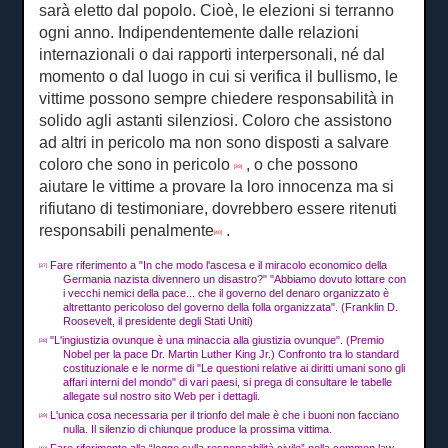
sarà eletto dal popolo.
Cioè, le elezioni si terranno
ogni anno.
Indipendentemente dalle relazioni
internazionali o dai rapporti interpersonali, né dal
momento o dal luogo in cui si verifica il bullismo, le
vittime possono sempre chiedere responsabilità in
solido agli astanti silenziosi.
Coloro che assistono
ad altri in pericolo ma non sono disposti a salvare
coloro che sono in pericolo
, o che possono
[39]
aiutare le vittime a provare la loro innocenza ma si
rifiutano di testimoniare, dovrebbero essere ritenuti
responsabili penalmente
.
[40]
Fare riferimento a "In che modo l'ascesa e il miracolo economico della
[37]
Germania nazista divennero un disastro?"
"Abbiamo dovuto lottare con
i vecchi nemici della pace... che il governo del denaro organizzato è
altrettanto pericoloso del governo della folla organizzata".
(Franklin D.
Roosevelt, il presidente degli Stati Uniti)
"L'ingiustizia ovunque è una minaccia alla giustizia ovunque".
(Premio
[38]
Nobel per la pace Dr. Martin Luther King Jr.) Confronto tra lo standard
costituzionale e le norme di "Le questioni relative ai diritti umani sono gli
affari interni del mondo" di vari paesi, si prega di consultare le tabelle
allegate sul nostro sito Web per i dettagli.
L'unica cosa necessaria per il trionfo del male è che i buoni non facciano
[39]
nulla.
Il silenzio di chiunque produce la prossima vittima.