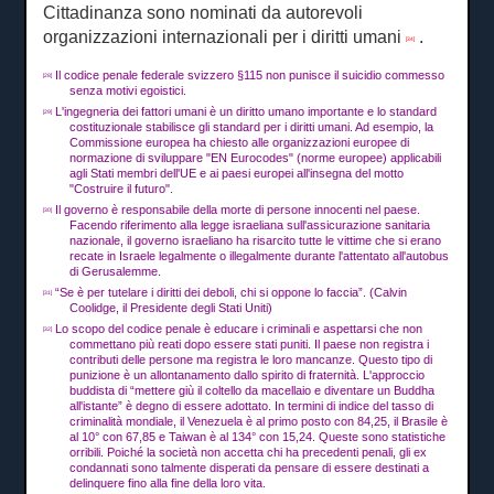
Cittadinanza sono nominati da autorevoli
organizzazioni internazionali per i diritti umani
.
[34]
Il codice penale federale svizzero §115 non punisce il suicidio commesso
[28]
senza motivi egoistici.
L'ingegneria dei fattori umani è un diritto umano importante e lo standard
[29]
costituzionale stabilisce gli standard per i diritti umani.
Ad esempio, la
Commissione europea ha chiesto alle organizzazioni europee di
normazione di sviluppare "EN Eurocodes" (norme europee) applicabili
agli Stati membri dell'UE e ai paesi europei all'insegna del motto
"Costruire il futuro".
Il governo è responsabile della morte di persone innocenti nel paese.
[30]
Facendo riferimento alla legge israeliana sull'assicurazione sanitaria
nazionale, il governo israeliano ha risarcito tutte le vittime che si erano
recate in Israele legalmente o illegalmente durante l'attentato all'autobus
di Gerusalemme.
“Se è per tutelare i diritti dei deboli, chi si oppone lo faccia”.
(Calvin
[31]
Coolidge, il Presidente degli Stati Uniti)
Lo scopo del codice penale è educare i criminali e aspettarsi che non
[32]
commettano più reati dopo essere stati puniti.
Il paese non registra i
contributi delle persone ma registra le loro mancanze.
Questo tipo di
punizione è un allontanamento dallo spirito di fraternità.
L'approccio
buddista di “mettere giù il coltello da macellaio e diventare un Buddha
all'istante” è degno di essere adottato.
In termini di indice del tasso di
criminalità mondiale, il Venezuela è al primo posto con 84,25, il Brasile è
al 10° con 67,85 e Taiwan è al 134° con 15,24.
Queste sono statistiche
orribili.
Poiché la società non accetta chi ha precedenti penali, gli ex
condannati sono talmente disperati da pensare di essere destinati a
delinquere fino alla fine della loro vita.