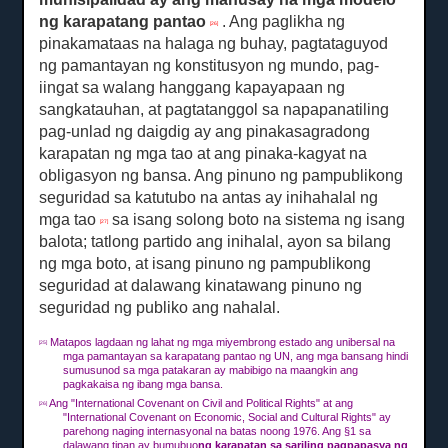
ng karapatang pantao
.
Ang paglikha ng
[26]
pinakamataas na halaga ng buhay, pagtataguyod
ng pamantayan ng konstitusyon ng mundo, pag-
iingat sa walang hanggang kapayapaan ng
sangkatauhan, at pagtatanggol sa napapanatiling
pag-unlad ng daigdig ay ang pinakasagradong
karapatan ng mga tao at ang pinaka-kagyat na
obligasyon ng bansa.
Ang pinuno ng pampublikong
seguridad sa katutubo na antas ay inihahalal ng
mga tao
sa isang solong boto na sistema ng isang
[27]
balota;
tatlong partido ang inihalal, ayon sa bilang
ng mga boto, at isang pinuno ng pampublikong
seguridad at dalawang kinatawang pinuno ng
seguridad ng publiko ang nahalal.
Matapos lagdaan ng lahat ng mga miyembrong estado ang unibersal na
[25]
mga pamantayan sa karapatang pantao ng UN, ang mga bansang hindi
sumusunod sa mga patakaran ay mabibigo na maangkin ang
pagkakaisa ng ibang mga bansa.
Ang "International Covenant on Civil and Political Rights" at ang
[26]
"International Covenant on Economic, Social and Cultural Rights" ay
parehong naging internasyonal na batas noong 1976. Ang §1 sa
dalawang tipan ay bumubuo
ng karapatan sa sariling pagpapasya ng