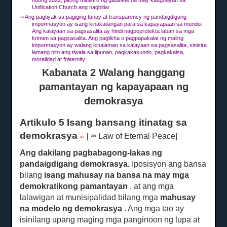
noong 2022, pitong ministro ng gabinete na may kaugnayan sa
Unification Church ang nagbitiw.
Ang pagtiyak sa pagiging tunay at transparency ng pandaigdigang
[13]
impormasyon ay isang kinakailangan para sa kapayapaan sa mundo.
Ang kalayaan sa pagsasalita ay hindi nagpoprotekta laban sa mga
krimen sa pagsasalita.
Ang paglikha o pagpapakalat ng maling
impormasyon ay walang kinalaman sa kalayaan sa pagsasalita, sinisira
lamang nito ang tiwala sa lipunan, pagkakasundo, pagkakaisa,
moralidad at fraternity.
Kabanata 2 Walang hanggang
pamantayan ng kapayapaan ng
demokrasya
Artikulo 5 Isang bansang itinatag sa
demokrasya
[
Law of Eternal Peace]
5th
[14]
Ang dakilang pagbabagong-lakas ng
pandaigdigang demokrasya.
Iposisyon ang bansa
bilang
isang mahusay na bansa na may mga
demokratikong pamantayan
, at ang mga
lalawigan at munisipalidad bilang mga
mahusay
na modelo ng demokrasya
.
Ang mga tao ay
isinilang upang maging mga panginoon ng lupa at