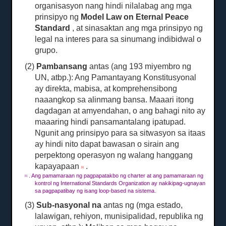
organisasyon nang hindi nilalabag ang mga
prinsipyo ng
Model Law on Eternal Peace
Standard
, at sinasaktan ang mga prinsipyo ng
legal na interes para sa sinumang indibidwal o
grupo.
(2)
Pambansang
antas (ang 193 miyembro ng
UN, atbp.): Ang Pamantayang Konstitusyonal
ay direkta, mabisa, at komprehensibong
naaangkop sa alinmang bansa.
Maaari itong
dagdagan at amyendahan, o ang bahagi nito ay
maaaring hindi pansamantalang ipatupad.
Ngunit ang prinsipyo para sa sitwasyon sa itaas
ay hindi nito dapat bawasan o sirain ang
perpektong operasyon ng walang hanggang
kapayapaan
.
[1]
.
Ang pamamaraan ng pagpapatakbo ng charter at ang pamamaraan ng
[1]
kontrol ng International Standards Organization ay nakikipag-ugnayan
sa pagpapatibay ng isang loop-based na sistema.
(3)
Sub-nasyonal na
antas ng (mga estado,
lalawigan, rehiyon, munisipalidad, republika ng