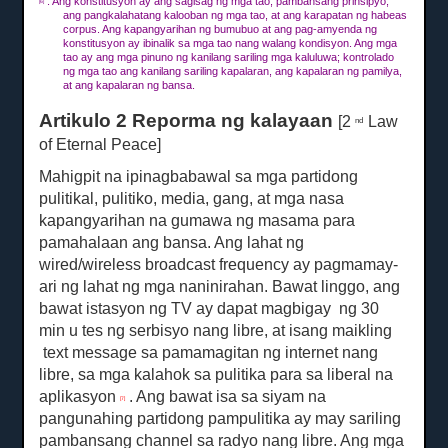
.
Ang konstitusyon ay ang sagisag ng mga tao, pambansang prinsipyo,
[6]
ang pangkalahatang kalooban ng mga tao, at ang karapatan ng habeas
corpus.
Ang kapangyarihan ng bumubuo at ang pag-amyenda ng
konstitusyon ay ibinalik sa mga tao nang walang kondisyon.
Ang mga
tao ay ang mga pinuno ng kanilang sariling mga kaluluwa;
kontrolado
ng mga tao ang kanilang sariling kapalaran, ang kapalaran ng pamilya,
at ang kapalaran ng bansa.
Artikulo 2 Reporma ng kalayaan
[2
Law
nd
of Eternal Peace]
Mahigpit na ipinagbabawal sa mga partidong
pulitikal, pulitiko, media, gang, at mga nasa
kapangyarihan na gumawa ng masama para
pamahalaan ang bansa.
Ang lahat ng
wired/wireless broadcast frequency ay pagmamay-
ari ng lahat ng mga naninirahan.
Bawat linggo, ang
bawat istasyon ng TV ay dapat magbigay ng
30
min
u
tes ng serbisyo nang libre, at isang maikling
text message sa pamamagitan ng internet nang
libre, sa mga kalahok sa pulitika para sa liberal na
aplikasyon
.
Ang bawat isa sa siyam na
[7]
pangunahing partidong pampulitika ay may sariling
pambansang channel sa radyo nang libre.
Ang mga