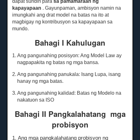
dapat sundin para
sa pamamaraan ng
kapayapaan
.
Gayunpaman, ambisyon namin na
imungkahi ang drat model na batas na ito at
magbigay ng kontribusyon sa kapayapaan sa
mundo.
Bahagi I Kahulugan
1. Ang pangunahing posisyon: Ang Model Law ay
nagpapakita ng batas ng mga bansa.
2. Ang pangunahing panukala: Isang Lupa, isang
hanay ng mga batas.
3. Ang pangunahing kalidad: Batas ng Modelo na
nakatuon sa ISO
Bahagi II Pangkalahatang
mga
probisyon
1. Ang mga pangkalahatang probisyon ng