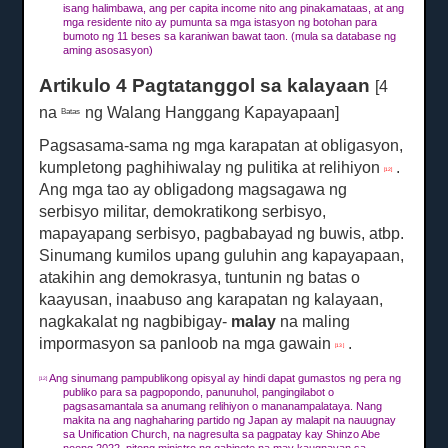
isang halimbawa, ang per capita income nito ang pinakamataas, at ang
mga residente nito ay pumunta sa mga istasyon ng botohan para
bumoto ng
11 beses sa
karaniwan bawat taon.
(mula sa database ng
aming asosasyon)
Artikulo 4 Pagtatanggol sa kalayaan
[4
na
ng Walang Hanggang Kapayapaan]
Batas
Pagsasama-sama ng mga karapatan at obligasyon,
kumpletong paghihiwalay ng pulitika at relihiyon
.
[12]
Ang mga tao ay obligadong magsagawa ng
serbisyo militar, demokratikong serbisyo,
mapayapang serbisyo, pagbabayad ng buwis, atbp.
Sinumang kumilos upang guluhin ang kapayapaan,
atakihin ang demokrasya, tuntunin ng batas o
kaayusan, inaabuso ang karapatan ng kalayaan,
nagkakalat ng nagbibigay-
malay
na maling
impormasyon sa panloob na mga gawain
.
[13 ]
Ang sinumang pampublikong opisyal ay hindi dapat gumastos ng pera ng
[12]
publiko para sa pagpopondo, panunuhol, pangingilabot o
pagsasamantala sa anumang relihiyon o mananampalataya.
Nang
makita na ang naghaharing partido ng Japan ay malapit na nauugnay
sa Unification Church, na nagresulta sa pagpatay kay Shinzo Abe