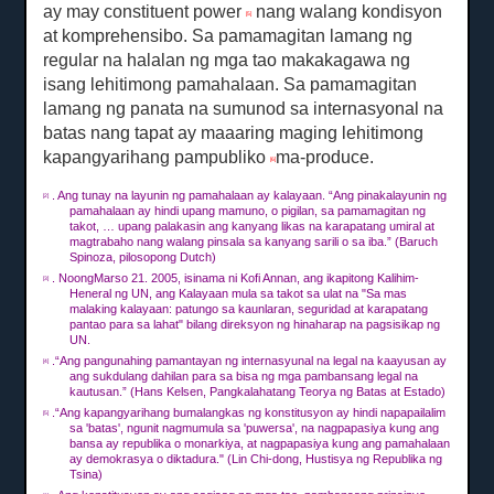
ay may constituent power
nang walang kondisyon
[5]
at komprehensibo.
Sa pamamagitan lamang ng
regular na halalan ng mga tao makakagawa ng
isang lehitimong pamahalaan.
Sa pamamagitan
lamang ng panata na sumunod sa internasyonal na
batas nang tapat ay maaaring maging lehitimong
kapangyarihang pampubliko
ma-produce.
[6]
.
Ang tunay na layunin ng pamahalaan ay kalayaan.
“Ang pinakalayunin ng
[2]
pamahalaan ay hindi upang mamuno, o pigilan, sa pamamagitan ng
takot, … upang palakasin ang kanyang likas na karapatang umiral at
magtrabaho nang walang pinsala sa kanyang sarili o sa iba.”
(Baruch
Spinoza, pilosopong Dutch)
.
Noong
Marso
21. 2005, isinama ni Kofi Annan, ang ikapitong Kalihim-
[3]
Heneral ng UN, ang Kalayaan mula sa takot sa ulat na "Sa mas
malaking kalayaan: patungo sa kaunlaran, seguridad at karapatang
pantao para sa lahat" bilang direksyon ng hinaharap na pagsisikap ng
UN.
.“Ang pangunahing pamantayan ng internasyunal na legal na kaayusan ay
[4]
ang sukdulang dahilan para sa bisa ng mga pambansang legal na
kautusan.”
(Hans Kelsen, Pangkalahatang Teorya ng Batas at Estado)
.“Ang kapangyarihang bumalangkas ng konstitusyon ay hindi napapailalim
[5]
sa 'batas', ngunit nagmumula sa 'puwersa', na nagpapasiya kung ang
bansa ay republika o monarkiya, at nagpapasiya kung ang pamahalaan
ay demokrasya o diktadura."
(Lin Chi-dong, Hustisya ng Republika ng
Tsina)