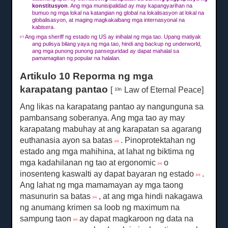
konstitusyon
.
Ang mga munisipalidad ay may kapangyarihan na
bumuo ng mga lokal na katangian ng global na lokalisasyon at lokal na
globalisasyon, at maging magkakaibang mga internasyonal na
kabisera.
Ang mga sheriff ng estado ng US ay inihalal ng mga tao.
Upang matiyak
[27]
ang pulisya bilang yaya ng mga tao, hindi ang backup ng underworld,
ang mga punong punong panseguridad ay dapat mahalal sa
pamamagitan ng popular na halalan.
Artikulo 10 Reporma ng mga
karapatang pantao
[
Law of Eternal Peace]
10th
Ang likas na karapatang pantao ay nangunguna sa
pambansang soberanya.
Ang mga tao ay may
karapatang mabuhay at ang karapatan sa agarang
euthanasia ayon sa batas
.
Pinoprotektahan ng
[28]
estado ang mga mahihina, at lahat ng biktima ng
mga kadahilanan ng tao at ergonomic
o
[29]
inosenteng kaswalti ay dapat bayaran ng estado
.
[30]
Ang lahat ng mga mamamayan ay mga taong
masunurin sa batas
, at ang mga hindi nakagawa
[31]
ng anumang krimen sa loob ng maximum na
sampung taon
ay dapat magkaroon ng data na
[32]