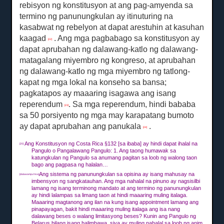
rebisyon ng konstitusyon at ang pag-amyenda sa
termino ng panunungkulan ay itinuturing na
kasabwat ng rebelyon at dapat arestuhin at kasuhan
kaagad
.
Ang mga pagbabago sa konstitusyon ay
[22]
dapat aprubahan ng dalawang-katlo ng dalawang-
matagalang miyembro ng kongreso, at aprubahan
ng dalawang-katlo ng mga miyembro ng tatlong-
kapat ng mga lokal na konseho sa bansa;
pagkatapos ay maaaring isagawa ang isang
reperendum
.
Sa mga reperendum, hindi bababa
[23]
sa 50 porsiyento ng mga may karapatang bumoto
ay dapat aprubahan ang panukala
.
[24]
Ang Konstitusyon ng Costa Rica §132 [sa ibaba] ay hindi dapat ihalal na
[20]
Pangulo o Pangalawang Pangulo: 1. Ang taong humawak sa
katungkulan ng Pangulo sa anumang pagitan sa loob ng walong taon
bago ang pagpasa ng halalan…
Ang sistema ng panunungkulan sa opisina ay isang mahusay na
[dalawampu't isa]
imbensyon ng sangkatauhan.
Ang mga nahalal na pinuno ay nagsisilbi
lamang ng isang terminong mandato at ang termino ng panunungkulan
ay hindi lalampas sa limang taon at hindi maaaring muling italaga.
Maaaring magtanong ang ilan na kung isang appointment lamang ang
pinapayagan, bakit hindi maaaring muling italaga ang isa nang
dalawang beses o walang limitasyong beses?
Kunin ang Pangulo ng
Belarus bilang isang halimbawa, siya ay muling nahalal sa loob ng anim