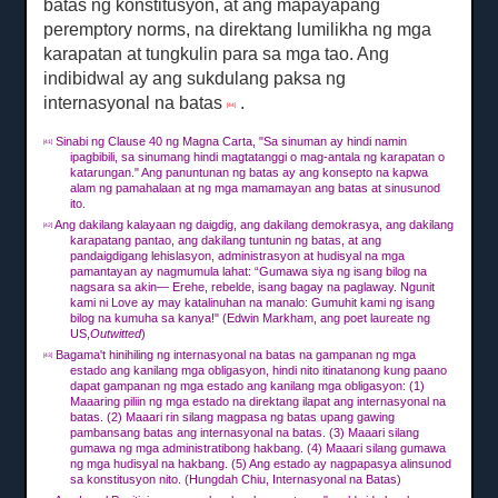
batas ng konstitusyon, at ang mapayapang
peremptory norms, na direktang lumilikha ng mga
karapatan at tungkulin para sa mga tao.
Ang
indibidwal ay ang sukdulang paksa ng
internasyonal na batas
.
[44]
Sinabi ng Clause 40 ng Magna Carta, "Sa sinuman ay hindi namin
[41]
ipagbibili, sa sinumang hindi magtatanggi o mag-antala ng karapatan o
katarungan."
Ang panuntunan ng batas ay ang konsepto na kapwa
alam ng pamahalaan at ng mga mamamayan ang batas at sinusunod
ito.
Ang dakilang kalayaan ng daigdig, ang dakilang demokrasya, ang dakilang
[42]
karapatang pantao, ang dakilang tuntunin ng batas, at ang
pandaigdigang lehislasyon, administrasyon at hudisyal na mga
pamantayan ay nagmumula lahat: “Gumawa siya ng isang bilog na
nagsara sa akin— Erehe, rebelde, isang bagay na paglaway.
Ngunit
kami ni Love ay may katalinuhan na manalo: Gumuhit kami ng isang
bilog na kumuha sa kanya!"
(Edwin Markham, ang poet laureate ng
US,
Outwitted
)
Bagama't hinihiling ng internasyonal na batas na gampanan ng mga
[43]
estado ang kanilang mga obligasyon, hindi nito itinatanong kung paano
dapat gampanan ng mga estado ang kanilang mga obligasyon: (1)
Maaaring piliin ng mga estado na direktang ilapat ang internasyonal na
batas.
(2) Maaari rin silang magpasa ng batas upang gawing
pambansang batas ang internasyonal na batas.
(3) Maaari silang
gumawa ng mga administratibong hakbang.
(4) Maaari silang gumawa
ng mga hudisyal na hakbang.
(5) Ang estado ay nagpapasya alinsunod
sa konstitusyon nito.
(Hungdah Chiu, Internasyonal na Batas)