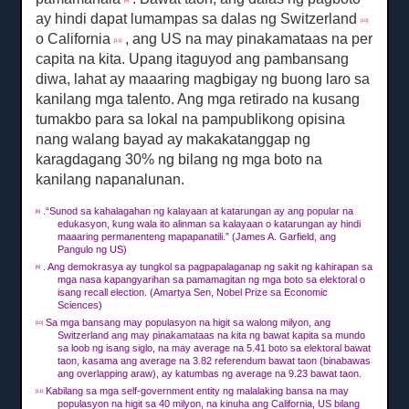
[9]
ay hindi dapat lumampas sa dalas ng Switzerland
[10]
o California
, ang US na may pinakamataas na per
[11]
capita na kita.
Upang itaguyod ang pambansang
diwa, lahat ay maaaring magbigay ng buong laro sa
kanilang mga talento.
Ang mga retirado na kusang
tumakbo para sa lokal na pampublikong opisina
nang walang bayad ay makakatanggap ng
karagdagang 30% ng bilang ng mga boto na
kanilang napanalunan.
.“Sunod sa kahalagahan ng kalayaan at katarungan ay ang popular na
[8]
edukasyon, kung wala ito alinman sa kalayaan o katarungan ay hindi
maaaring permanenteng mapapanatili.”
(James A. Garfield, ang
Pangulo ng US)
.
Ang demokrasya ay tungkol sa pagpapalaganap ng sakit ng kahirapan sa
[9]
mga nasa kapangyarihan sa pamamagitan ng mga boto sa elektoral o
isang recall election.
(Amartya Sen, Nobel Prize sa Economic
Sciences)
Sa mga bansang may populasyon na higit sa walong milyon, ang
[10]
Switzerland ang may pinakamataas na kita ng bawat kapita sa mundo
sa loob ng isang siglo, na may average na 5.41 boto sa elektoral bawat
taon, kasama ang average na 3.82 referendum bawat taon (binabawas
ang overlapping araw), ay katumbas ng average na 9.23 bawat taon.
Kabilang sa mga self-government entity ng malalaking bansa na may
[11]
populasyon na higit sa 40 milyon, na kinuha ang California, US bilang