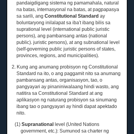
pandaigdigang sistema ng pamamahala, natural
na batas, internasyonal na batas, at pagpapasya
sa sarili, ang
Constitutional Standard
ay
boluntaryong inilalapat sa iba't ibang bilis sa
suprational level
(international public juristic
persons), ang pambansang antas (national
public). juristic persons), at ang subnational level
(self-governing public juristic persons of states,
provinces, regions, and municipalities).
2. Kung ang anumang probisyon ng Constitutional
Standard na ito, o ang paggamit nito sa anumang
pambansang antas, organisasyon, tao, o
pangyayari ay pinaniniwalaang hindi wasto, ang
natitira sa Constitutional Standard at ang
aplikasyon ng naturang probisyon sa sinumang
ibang tao o pangyayari ay hindi dapat apektado
nito.
(1)
Supranational
level (United Nations
government, etc.): Sumunod sa charter ng