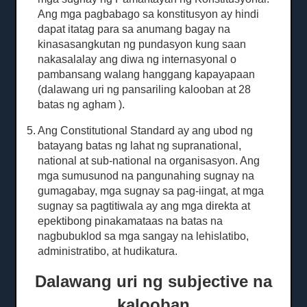
Ang mga pagbabago sa konstitusyon ay hindi
dapat itatag para sa anumang bagay na
kinasasangkutan ng pundasyon kung saan
nakasalalay ang diwa ng internasyonal o
pambansang walang hanggang kapayapaan
(dalawang uri ng pansariling kalooban at 28
batas ng agham
).
5. Ang Constitutional Standard ay ang ubod ng
batayang batas ng lahat ng supranational,
national at sub-national na organisasyon.
Ang
mga sumusunod na pangunahing sugnay na
gumagabay, mga sugnay sa pag-iingat, at mga
sugnay sa pagtitiwala ay ang mga direkta at
epektibong pinakamataas na batas na
nagbubuklod sa mga sangay na lehislatibo,
administratibo, at hudikatura.
Dalawang uri ng subjective na
kalooban