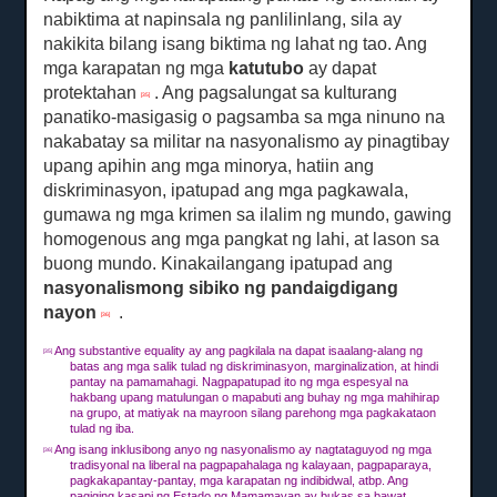
nabiktima at napinsala ng panlilinlang, sila ay
nakikita bilang isang biktima ng lahat ng tao.
Ang
mga karapatan ng mga
katutubo
ay dapat
protektahan
.
Ang pagsalungat sa kulturang
[35]
panatiko-masigasig o pagsamba sa mga ninuno na
nakabatay sa militar na nasyonalismo ay pinagtibay
upang apihin ang mga minorya, hatiin ang
diskriminasyon, ipatupad ang mga pagkawala,
gumawa ng mga krimen sa ilalim ng mundo, gawing
homogenous ang mga pangkat ng lahi, at lason sa
buong mundo.
Kinakailangang ipatupad ang
nasyonalismong sibiko ng pandaigdigang
nayon
.
[36]
Ang substantive equality ay ang pagkilala na dapat isaalang-alang ng
[35]
batas ang mga salik tulad ng diskriminasyon, marginalization, at hindi
pantay na pamamahagi.
Nagpapatupad ito ng mga espesyal na
hakbang upang matulungan o mapabuti ang buhay ng mga mahihirap
na grupo, at matiyak na mayroon silang parehong mga pagkakataon
tulad ng iba.
Ang isang inklusibong anyo ng nasyonalismo ay nagtataguyod ng mga
[36]
tradisyonal na liberal na pagpapahalaga ng kalayaan, pagpaparaya,
pagkakapantay-pantay, mga karapatan ng indibidwal, atbp. Ang
pagiging kasapi ng Estado ng Mamamayan ay bukas sa bawat