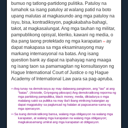
bumuo ng tatlong-partidong pulitika.
Patuloy na
lumahok sa isang patuloy at walang patid na boto
upang malutas at magkasundo ang mga patuloy na
isyu, bisa, kontradiksyon, pagkakabaha-bahagi,
takot, at magkasalungat.
Ang mga tauhan ng militar,
pampublikong opisyal, kleriko, kawani ng media, o
iba pang taong protektado ng mga karapatan
ay
[16]
dapat makapasa sa mga eksaminasyong may
markang internasyonal na batas.
Ang isang
question bank ay dapat na ipahayag nang maaga
ng isang taon sa pamamagitan ng konsultasyon ng
Hague International Court of Justice o ng Hague
Academy of International Law para sa pag-apruba.
Ang tunay na demokrasya ay may dalawang panginoon, ang “tao” at ang
[15]
“batas”.
(Aristotle, Griyegong pilosopo) Ang demokratikong reporma ng
mga partidong pampulitika, black money, media, diktadurya o mga
malalang sakit sa pulitika na may iba't ibang etnikong katangian ay
dapat magpatuloy sa paglunsad ng halalan at pagsasama-sama ng
mga operasyon.
Sa isang demokratikong bansa, walang mga obligasyon na walang mga
[16]
karapatan, at walang mga karapatan na walang mga obligasyon;
magkakasamang umiiral ang mga karapatan at obligasyon.