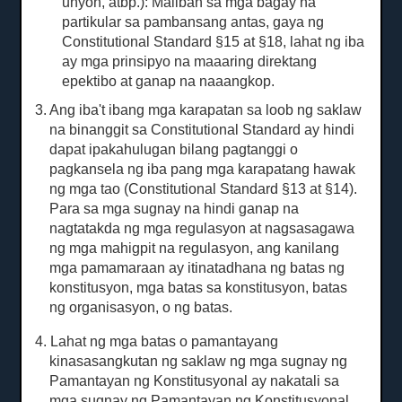
unyon, atbp.): Maliban sa mga bagay na
partikular sa pambansang antas, gaya ng
Constitutional Standard §15 at §18, lahat ng iba
ay mga prinsipyo na maaaring direktang
epektibo at ganap na naaangkop.
3. Ang iba't ibang mga karapatan sa loob ng saklaw
na binanggit sa Constitutional Standard ay hindi
dapat ipakahulugan bilang pagtanggi o
pagkansela ng iba pang mga karapatang hawak
ng mga tao (Constitutional Standard §13 at §14).
Para sa mga sugnay na hindi ganap na
nagtatakda ng mga regulasyon at nagsasagawa
ng mga mahigpit na regulasyon, ang kanilang
mga pamamaraan ay itinatadhana ng batas ng
konstitusyon, mga batas sa konstitusyon, batas
ng organisasyon, o ng batas.
4. Lahat ng mga batas o pamantayang
kinasasangkutan ng saklaw ng mga sugnay ng
Pamantayan ng Konstitusyonal ay nakatali sa
mga sugnay ng Pamantayan ng Konstitusyonal.