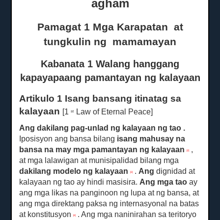
agham
Pamagat 1 Mga Karapatan
at
tungkulin
ng
mamamayan
Kabanata 1 Walang hanggang
kapayapaang pamantayan ng kalayaan
Artikulo 1 Isang bansang itinatag sa
kalayaan
[1
Law of Eternal Peace]
st
Ang dakilang pag-unlad ng kalayaan ng tao
.
Iposisyon ang bansa bilang
isang mahusay na
bansa na may mga pamantayan ng kalayaan
,
[2]
at mga lalawigan at munisipalidad bilang mga
dakilang modelo ng kalayaan
.
Ang
dignidad at
[3]
kalayaan ng tao ay hindi masisira.
Ang mga tao
ay
ang mga likas na panginoon ng lupa at ng bansa, at
ang mga direktang paksa ng internasyonal na batas
at konstitusyon
.
Ang mga naninirahan sa teritoryo
[4]