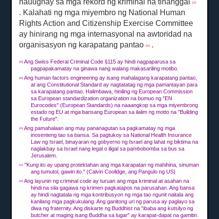
nauugnay sa mga rekord ng kriminal na tinanggal
[33]
.
Kalahati ng mga miyembro ng National Human
Rights Action and Citizenship Exercise Committee
ay hinirang ng mga internasyonal na awtoridad na
organisasyon ng karapatang pantao
.
[34]
Ang Swiss Federal Criminal Code §115 ay hindi nagpaparusa sa
[28]
pagpapakamatay na ginawa nang walang makasariling motibo.
Ang human factors engineering ay isang mahalagang karapatang pantao,
[29]
at ang Constitutional Standard ay nagtatatag ng mga pamantayan para
sa karapatang pantao.
Halimbawa, hiniling ng European Commission
sa European standardization organization na bumuo ng "EN
Eurocodes" (European Standards) na naaangkop sa mga miyembrong
estado ng EU at mga bansang European sa ilalim ng motto na "Building
the Future".
Ang pamahalaan ang may pananagutan sa pagkamatay ng mga
[30]
inosenteng tao sa bansa.
Sa pagtukoy sa National Health Insurance
Law ng Israel, binayaran ng gobyerno ng Israel ang lahat ng biktima na
naglakbay sa Israel nang legal o iligal sa pambobomba sa bus sa
Jerusalem.
"Kung ito ay upang protektahan ang mga karapatan ng mahihina, sinuman
[31]
ang tumutol, gawin ito."
(Calvin Coolidge, ang Pangulo ng US)
Ang layunin ng criminal code ay turuan ang mga kriminal at asahan na
[32]
hindi na sila gagawa ng krimen pagkatapos na parusahan.
Ang bansa
ay hindi nagtatala ng mga kontribusyon ng mga tao ngunit naitala ang
kanilang mga pagkukulang.
Ang ganitong uri ng parusa ay paglayo sa
diwa ng fraternity.
Ang diskarte ng Buddhist na "ibaba ang kutsilyo ng
butcher at maging isang Buddha sa lugar" ay karapat-dapat na gamitin.