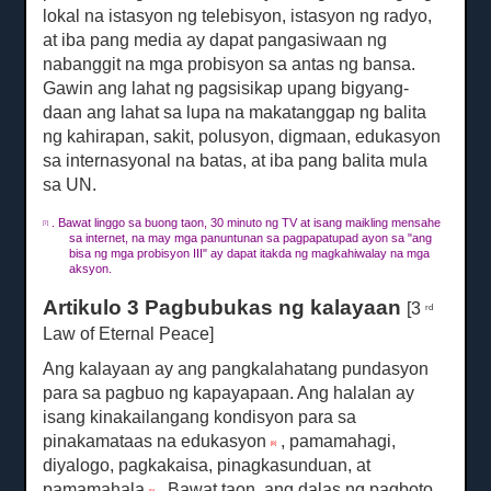
lokal na istasyon ng telebisyon, istasyon ng radyo,
at iba pang media ay dapat pangasiwaan ng
nabanggit na mga probisyon sa antas ng bansa.
Gawin ang lahat ng pagsisikap upang bigyang-
daan ang lahat sa lupa na makatanggap ng balita
ng kahirapan, sakit, polusyon, digmaan, edukasyon
sa internasyonal na batas, at iba pang balita mula
sa UN.
.
Bawat linggo sa buong taon, 30 minuto ng TV at isang maikling mensahe
[7]
sa internet, na may mga panuntunan sa pagpapatupad ayon sa "ang
bisa ng mga probisyon III" ay dapat itakda ng magkahiwalay na mga
aksyon.
Artikulo 3 Pagbubukas ng kalayaan
[3
rd
Law of Eternal Peace]
Ang kalayaan ay ang pangkalahatang pundasyon
para sa pagbuo ng kapayapaan.
Ang halalan ay
isang kinakailangang kondisyon para sa
pinakamataas na edukasyon
, pamamahagi,
[8]
diyalogo, pagkakaisa, pinagkasunduan, at
pamamahala
.
Bawat taon, ang dalas ng pagboto