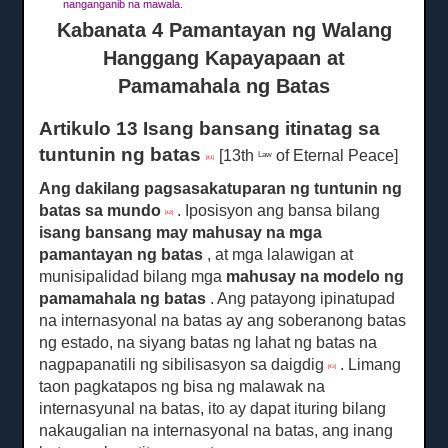
nanganganib na mawala.
Kabanata 4 Pamantayan ng Walang
Hanggang Kapayapaan at
Pamamahala ng Batas
Artikulo 13 Isang bansang itinatag sa
tuntunin ng batas
[13th
of Eternal Peace]
Law
[41]
Ang dakilang pagsasakatuparan ng tuntunin ng
batas sa mundo
.
Iposisyon ang bansa bilang
[42]
isang
bansang may mahusay na mga
pamantayan ng batas
, at mga lalawigan at
munisipalidad bilang mga
mahusay
na modelo ng
pamamahala ng batas
.
Ang patayong ipinatupad
na internasyonal na batas ay ang soberanong batas
ng estado, na siyang batas ng lahat ng batas na
nagpapanatili ng sibilisasyon sa daigdig
.
Limang
[43]
taon pagkatapos ng bisa ng malawak na
internasyunal na batas, ito ay dapat ituring bilang
nakaugalian na internasyonal na batas, ang inang