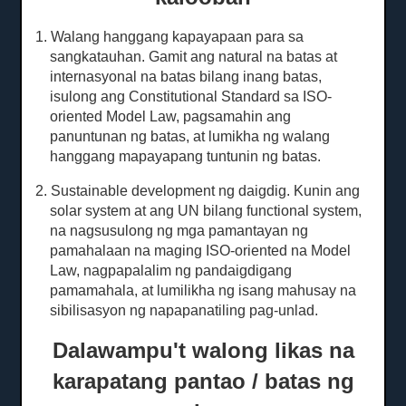
1. Walang hanggang kapayapaan para sa
sangkatauhan.
Gamit ang natural na batas at
internasyonal na batas bilang inang batas,
isulong ang Constitutional Standard sa ISO-
oriented Model Law, pagsamahin ang
panuntunan ng batas, at lumikha ng walang
hanggang mapayapang tuntunin ng batas.
2. Sustainable development ng daigdig.
Kunin ang
solar system at ang UN bilang functional system,
na nagsusulong ng mga pamantayan ng
pamahalaan na maging ISO-oriented na Model
Law, nagpapalalim ng pandaigdigang
pamamahala, at lumilikha ng isang mahusay na
sibilisasyon ng napapanatiling pag-unlad.
Dalawampu't walong likas na
karapatang pantao / batas ng