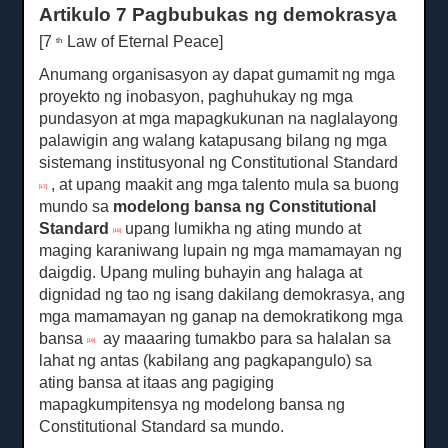
Artikulo 7 Pagbubukas ng demokrasya
[7
Law of Eternal Peace]
th
Anumang organisasyon ay dapat gumamit ng mga
proyekto ng inobasyon, paghuhukay ng mga
pundasyon at mga mapagkukunan na naglalayong
palawigin ang walang katapusang bilang ng mga
sistemang institusyonal ng Constitutional Standard
, at upang maakit ang mga talento mula sa buong
[17]
mundo sa
modelong bansa ng Constitutional
Standard
upang lumikha ng ating mundo at
[18]
maging karaniwang lupain ng mga mamamayan ng
daigdig.
Upang muling buhayin ang halaga at
dignidad ng tao ng isang dakilang demokrasya, ang
mga mamamayan ng ganap na demokratikong mga
bansa
ay maaaring tumakbo para sa halalan sa
[19]
lahat ng antas (kabilang ang pagkapangulo) sa
ating bansa at itaas ang pagiging
mapagkumpitensya ng modelong bansa ng
Constitutional Standard sa mundo.