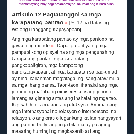
mamamayang may pagkamamamayan, anuman ang kultura o lahi.
Artikulo 12 Pagtatanggol sa mga
karapatang pantao
[
-12 na Batas ng
ika
[37]
Walang Hanggang Kapayapaan]
Ang mga karapatang pantao ay mga panloob na
gawain ng mundo
.
Dapat garantiya ng mga
[38]
pampublikong opisyal na ang mga pangunahing
karapatang pantao, mga karapatang
pangkapaligiran, mga karapatang
pangkapayapaan, at mga karapatan sa pag-unlad
ay hindi kailanman magtatagal ng isang araw mula
sa mga ibang bansa.
Taon-taon, ihahalal ang mga
pinuno ng iba't ibang ministries at isang pinuno
lamang sa gitnang antas ang ihahalal ng mga tao.
Ibig sabihin, taon-taon ang eleksyon.
Anuman ang
mga internasyonal na relasyon o interpersonal na
relasyon, o ang oras o lugar kung kailan nangyayari
ang pambu-bully, ang mga biktima ay palaging
maaaring humingi ng magkasanib at ilang