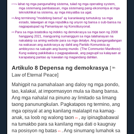
lahat ng mga pangunahing sistema, tulad ng mga operating system,
[17] Ang
mga sistemang pambatasan, mga sistemang pang-ekonomiya at mga
teknolohikal na sistema, ay mga inisyatiba sa ugat.
Ang terminong "modelong bansa" ay karaniwang tumutukoy sa mga
[18]
estado, lalawigan at mga republika ng unyon ng bansa o sub-bansa na
nagpapatupad ng Pamantayan ng Konstitusyonal.
Para sa mga istatistika ng indeks ng demokrasya sa mga taon ng 2008
[19]
hanggang 2021, mangyaring sumangguni sa mga talahanayan na
nakalakip sa aming website para sa mga detalye.
Ang pangangailangan
na wakasan ang autokrasya ay dahil ang Partido Komunista ay
ambisyoso na sakupin ang buong mundo.
(The Communist Manifesto)
Kung walang pakikibaka o pagpapalawak, ang pagsupil sa kalayaan at
karapatang pantao ay kawalan ng magandang dahilan.
Artikulo 8 Depensa ng demokrasya
[
8th
Law of Eternal Peace]
Mahigpit na pamahalaan ang daloy ng mga pondo,
tao, kalakal, at impormasyon mula sa ibang bansa.
Ang mga nahalal na pinuno ay limitado sa limang
taong panunungkulan.
Pagkatapos ng termino, ang
mga opisyal at ang kanilang malalapit na kamag-
anak, sa loob ng walong taon
, ay ipinagbabawal
[20]
na tumakbo para sa kanilang mga dati o kaugnay
na posisyon ng batas
.
Ang sinumang lumahok sa
[21]