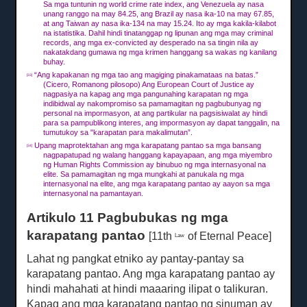
Sa mga tuntunin ng world crime rate index, ang Venezuela ay nasa
unang ranggo na may 84.25, ang Brazil ay nasa ika-10 na may 67.85,
at ang Taiwan ay nasa ika-134 na may 15.24.
Ito ay mga kakila-kilabot
na istatistika.
Dahil hindi tinatanggap ng lipunan ang mga may criminal
records, ang mga ex-convicted ay desperado na sa tingin nila ay
nakatakdang gumawa ng mga krimen hanggang sa wakas ng kanilang
buhay.
“Ang kapakanan ng mga tao ang magiging pinakamataas na batas.”
[33]
(Cicero, Romanong pilosopo) Ang European Court of Justice ay
nagpasiya na kapag ang mga pangunahing karapatan ng mga
indibidwal ay nakompromiso sa pamamagitan ng pagbubunyag ng
personal na impormasyon, at ang partikular na pagsisiwalat ay hindi
para sa pampublikong interes, ang impormasyon ay dapat tanggalin, na
tumutukoy sa "karapatan para makalimutan”.
Upang maprotektahan ang mga karapatang pantao sa mga bansang
[34]
nagpapatupad ng walang hanggang kapayapaan, ang mga miyembro
ng Human Rights Commission ay binubuo ng mga internasyonal na
elite.
Sa pamamagitan ng mga mungkahi at panukala ng mga
internasyonal na elite, ang mga karapatang pantao ay aayon sa mga
internasyonal na pamantayan.
Artikulo 11 Pagbubukas ng mga
karapatang pantao
[11th
of Eternal Peace]
Law
Lahat ng pangkat etniko ay pantay-pantay sa
karapatang pantao.
Ang mga karapatang pantao ay
hindi mahahati at hindi maaaring ilipat o talikuran.
Kapag ang mga karapatang pantao ng sinuman ay