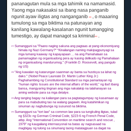
pananagutan mula sa mga tahimik na namamasid.
Yaong mga nakasaksi sa ibang nasa panganib
ngunit ayaw iligtas ang nanganganib
, o maaaring
[39]
tumulong sa mga biktima na patunayan ang
kanilang kawalang-kasalanan ngunit tumangging
tumestigo, ay dapat managot sa kriminal
.
[40]
Sumangguni sa "Paano naging sakuna ang pagtaas at pang-ekonomiyang
[37]
himala ng Nazi Germany?"
“Kinailangan naming makipagpunyagi sa
mga lumang kaaway ng kapayapaan ... na ang Pamahalaan sa
pamamagitan ng organisadong pera ay kasing delikado ng Pamahalaan
ng organisadong mandurumog.”
(Franklin D. Roosevelt, ang pangulo
ng US)
"Ang kawalan ng katarungan saanman ay banta sa hustisya sa lahat ng
[38]
dako."
(Nobel Peace Laureate Dr. Martin Luther King Jr.)
Paghahambing ng Constitutional Standard sa mga pamantayan ng
“human rights Issues are the internal affairs of the world,” ng iba't ibang
bansa, mangyaring tingnan ang mga nakalakip na talahanayan sa
aming website para sa mga detalye.
Ang tanging bagay na kailangan para sa pagtatagumpay ng kasamaan ay
[39]
para sa mabubuting tao na walang gagawin.
Ang katahimikan ng
sinuman ay nagbubunga ng susunod na biktima.
Sumangguni sa “tort law” sa common law para sa tungkuling iligtas, tulad
[40]
ng §323c ng German Criminal Code, §223-6 ng French Penal Code,
atbp. Ang “International Convention on maritime search and rescue ,
1979” ng kaugaliang internasyonal na batas ay nagsasaad na
magbigay ng tulong sa sinumang taong matatagpuan sa dagat na