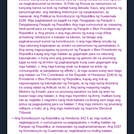
na magkakasunod na termino.
Si Putin ng Russia ay namumuno sa
kanyang bansa sa loob ng mahigit isang dekada.
Kaya, ang sistema ng
panunungkulan, ang dakilang imbensyon ng sangkatauhan, ay
nawasak.
Ang Politikal na Konstitusyon ng Republika ng Guatemala
§186: Mga pagbabawal sa pagpili sa mga Tanggapan ng Pangulo o
Pangalawang Pangulo ng Republika.
Ang mga sumusunod ay maaaring
hindi pumili para sa mga katungkulan ng Pangulo o Bise-Presidente ng
Republika: a.
Ang pinuno o ang mga pinuno ng isang coup d'état,
armadong rebolusyon o katulad na kilusan, na binago ang
pagkakasunud-sunod ng konstitusyon, o ang mga bilang resulta ng
mga naturang kaganapan ay umako sa pamumuno ng pamahalaan;
b.
Ang taong nagsasagawa ng posisyon ng Pangulo o Bise-Presidente ng
Republika kapag ang mga halalan ay gaganapin para sa naturang
katungkulan, o kung sino ang gumanap ng ganoon din sa anumang
tagal sa loob ng termino ng pagkapangulo kung saan gaganapin ang
mga halalan;
c.
Ang mga kamag-anak sa ikaapat na antas ng
consanguinity at pangalawa ng affinity (, at mga asawa isang taon bago
ang halalan sa The Constitution of the Republic of Honduras §240.6) ng
Presidente o Bise-Presidente ng Republika, kapag ang huli ay
nagsasagawa ng katungkulan ng Pangulo, at ng mga taong tinutukoy
sa unang talata ng Artikulo na ito;
d.
Ang taong maaaring naging
Ministro ng Estado,
para sa anumang panahon sa loob ng anim na
buwan bago ang halalan;
e.
Ang mga miyembro ng Army, maliban kung
sila ay nagbitiw o nagretiro nang hindi bababa sa limang taon bago ang
petsa ng pagpupulong para sa halalan;
f.
Ang mga ministro ng anumang
relihiyon o kulto;
at g.
Ang mga mahistrado ng Supreme Electoral
Tribunal.
Ang Konstitusyon ng Republika ng Honduras §42.5 ay nag-uudyok,
[22]
nagtataguyod, o sumusuporta sa pagpapatuloy o muling halalan ng
Pangulo ng Republika;
at mawawalan ng pagkamamamayan.
Ang §187
ng Konstitusyon ng Guatemala ay nagbabawal sa muling halalan.