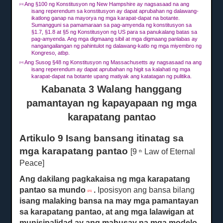
Ang §100 ng Konstitusyon ng New Hampshire ay nagsasaad na ang
[23]
isang reperendum sa konstitusyon ay dapat aprubahan ng dalawang-
ikatlong ganap na mayorya ng mga karapat-dapat na botante.
Sumangguni sa pamamaraan sa pag-amyenda ng konstitusyon sa
§1.7, §1.8 at §5 ng Konstitusyon ng US para sa panukalang batas sa
pag-amyenda.
Ang mga digmaang sibil at mga digmaang panlabas ay
nangangailangan ng pahintulot ng dalawang-katlo ng mga miyembro ng
Kongreso, atbp.
Ang Susog §48 ng Konstitusyon ng Massachusetts ay nagsasaad na ang
[24]
isang reperendum ay dapat aprubahan ng higit sa kalahati ng mga
karapat-dapat na botante upang matiyak ang katatagan ng pulitika.
Kabanata 3 Walang hanggang
pamantayan ng kapayapaan ng mga
karapatang pantao
Artikulo 9 Isang bansang itinatag sa
mga karapatang pantao
[9
Law of Eternal
th
Peace]
Ang dakilang pagkakaisa ng mga karapatang
pantao sa mundo
.
Iposisyon ang bansa bilang
[25]
isang
malaking bansa na may mga pamantayan
sa karapatang pantao, at ang mga lalawigan at
munisipalidad ay ang mahusay na mga modelo