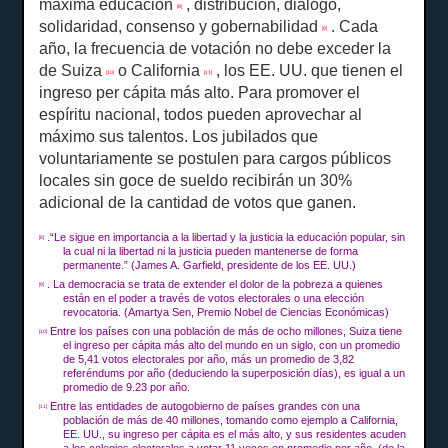
máxima educación
, distribución, diálogo,
[8]
solidaridad, consenso y gobernabilidad
.
Cada
[9]
año, la frecuencia de votación no debe exceder la
de Suiza
o California
, los EE. UU. que tienen el
[10]
[11]
ingreso per cápita más alto.
Para promover el
espíritu nacional, todos pueden aprovechar al
máximo sus talentos.
Los jubilados que
voluntariamente se postulen para cargos públicos
locales sin goce de sueldo recibirán un 30%
adicional de la cantidad de votos que ganen.
.“Le sigue en importancia a la libertad y la justicia la educación popular, sin
[8]
la cual ni la libertad ni la justicia pueden mantenerse de forma
permanente.”
(James A. Garfield, presidente de los EE. UU.)
.
La democracia se trata de extender el dolor de la pobreza a quienes
[9]
están en el poder a través de votos electorales o una elección
revocatoria.
(Amartya Sen, Premio Nobel de Ciencias Económicas)
Entre los países con una población de más de ocho millones, Suiza tiene
[10]
el ingreso per cápita más alto del mundo en un siglo, con un promedio
de 5,41 votos electorales por año, más un promedio de 3,82
referéndums por año (deduciendo la superposición días), es igual a un
promedio de 9.23 por año.
Entre las entidades de autogobierno de países grandes con una
[11]
población de más de 40 millones, tomando como ejemplo a California,
EE. UU., su ingreso per cápita es el más alto, y sus residentes acuden