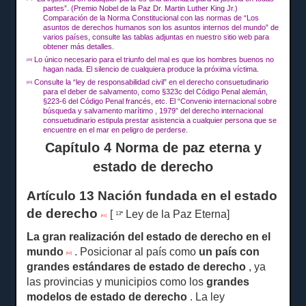
partes”.
(Premio Nobel de la Paz Dr. Martin Luther King Jr.)
Comparación de la Norma Constitucional con las normas de “Los
asuntos de derechos humanos son los asuntos internos del mundo” de
varios países, consulte las tablas adjuntas en nuestro sitio web para
obtener más detalles.
Lo único necesario para el triunfo del mal es que los hombres buenos no
[39]
hagan nada.
El silencio de cualquiera produce la próxima víctima.
Consulte la “ley de responsabilidad civil” en el derecho consuetudinario
[40]
para el deber de salvamento, como §323c del Código Penal alemán,
§223-6 del Código Penal francés, etc. El “Convenio internacional sobre
búsqueda y salvamento marítimo , 1979” del derecho internacional
consuetudinario estipula prestar asistencia a cualquier persona que se
encuentre en el mar en peligro de perderse.
Capítulo 4 Norma de paz eterna y
estado de derecho
Artículo 13 Nación fundada en el estado
de derecho
[
Ley de la Paz Eterna]
13ª
[41]
La gran realización del estado de derecho en el
mundo
.
Posicionar al país como
un
país con
[42]
grandes estándares de estado de derecho
, ya
las provincias y municipios como los
grandes
modelos de estado de derecho
.
La ley