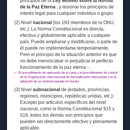
principios de la
Ley Modelo sobre la Norma
de la Paz Eterna
, y lesionar los principios de
interés legal para cualquier individuo o grupo.
(2) Nivel
nacional
(los 193 miembros de la ONU,
etc.): La Norma Constitucional es directa,
efectiva y globalmente aplicable a cualquier
país.
Puede ampliarse y modificarse, o parte de
él puede no implementarse temporalmente.
Pero el principio de la situación anterior es que
no debe menoscabar ni perjudicar el perfecto
funcionamiento de la paz eterna
.
[1]
.
El procedimiento de operación de la carta y el procedimiento de control
[1]
de la Organización Internacional de Normalización interactúan con la
adopción de un sistema basado en bucles.
(3) Nivel
subnacional
de (estados, provincias,
regiones, municipios, repúblicas unidas, etc.):
Excepto por artículos específicos del nivel
nacional, como la Norma Constitucional §15 y
§18, todos los demás son principios que
pueden ser directamente efectivo y plenamente
aplicable.