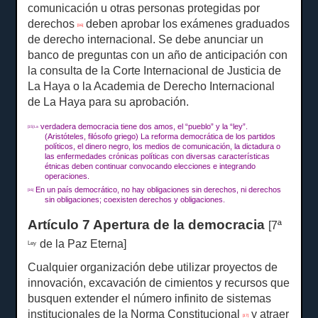
comunicación u otras personas protegidas por
derechos
deben aprobar los exámenes graduados
[16]
de derecho internacional.
Se debe anunciar un
banco de preguntas con un año de anticipación con
la consulta de la Corte Internacional de Justicia de
La Haya o la Academia de Derecho Internacional
de La Haya para su aprobación.
verdadera democracia tiene dos amos, el “pueblo” y la “ley”.
[15] La
(Aristóteles, filósofo griego) La reforma democrática de los partidos
políticos, el dinero negro, los medios de comunicación, la dictadura o
las enfermedades crónicas políticas con diversas características
étnicas deben continuar convocando elecciones e integrando
operaciones.
En un país democrático, no hay obligaciones sin derechos, ni derechos
[16]
sin obligaciones;
coexisten derechos y obligaciones.
Artículo 7 Apertura de la democracia
[7ª
de la Paz Eterna]
Ley
Cualquier organización debe utilizar proyectos de
innovación, excavación de cimientos y recursos que
busquen extender el número infinito de sistemas
institucionales de la Norma Constitucional
y atraer
[17]