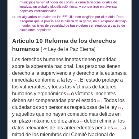
municipios tienen el poder de construir características locales de
localización global y globalización local, y convertirse en diversas
capitales internacionales.
Los alguaciles estatales de los EE. UU. son elegidos por el pueblo.
Para
[27]
asegurar que la policía sea la niñera de la gente, no el respaldo del bajo
mundo, los jefes de seguridad de base deben ser elegidos a través de
elecciones populares.
Artículo 10 Reforma de los derechos
humanos
[
Ley de la Paz Eterna]
10ª
Los derechos humanos innatos tienen prioridad
sobre la soberanía nacional.
Las personas tienen
derecho a la supervivencia y derecho a la eutanasia
inmediata conforme a la ley
.
El estado protege a
[28]
los vulnerables, y todas las víctimas de factores
humanos y ergonómicos
o víctimas inocentes
[29]
deben ser compensadas por el estado
.
Todos los
[30]
ciudadanos son personas respetuosas de la ley
,
[31]
y aquellos que no hayan cometido más delitos en
un plazo máximo de diez años
deben eliminar los
[32]
datos relevantes de los antecedentes penales
.
La
[33]
mitad de los miembros del Comité Nacional de