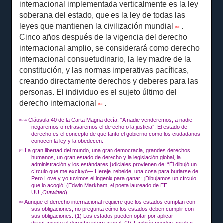
internacional implementada verticalmente es la ley
soberana del estado, que es la ley de todas las
leyes que mantienen la civilización mundial
.
[43]
Cinco años después de la vigencia del derecho
internacional amplio, se considerará como derecho
internacional consuetudinario, la ley madre de la
constitución, y las normas imperativas pacíficas,
creando directamente derechos y deberes para las
personas.
El individuo es el sujeto último del
derecho internacional
.
[44]
Cláusula 40 de la Carta Magna decía: “A nadie venderemos, a nadie
[41] La
negaremos o retrasaremos el derecho o la justicia”.
El estado de
derecho es el concepto de que tanto el gobierno como los ciudadanos
conocen la ley y la obedecen.
La gran libertad del mundo, una gran democracia, grandes derechos
[42]
humanos, un gran estado de derecho y la legislación global, la
administración y los estándares judiciales provienen de: “Él dibujó un
círculo que me excluyó— Hereje, rebelde, una cosa para burlarse de.
Pero Love y yo tuvimos el ingenio para ganar: ¡Dibujamos un círculo
que lo acogió!
(Edwin Markham, el poeta laureado de EE.
UU.,
Outwitted
)
Aunque el derecho internacional requiere que los estados cumplan con
[43]
sus obligaciones, no pregunta cómo los estados deben cumplir con
sus obligaciones: (1) Los estados pueden optar por aplicar
directamente el derecho internacional.
(2) También pueden aprobar