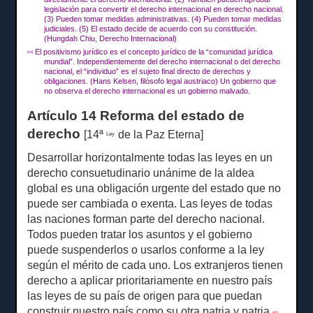
legislación para convertir el derecho internacional en derecho nacional.
(3) Pueden tomar medidas administrativas.
(4) Pueden tomar medidas
judiciales.
(5) El estado decide de acuerdo con su constitución.
(Hungdah Chiu, Derecho Internacional)
El positivismo jurídico es el concepto jurídico de la “comunidad jurídica
[44]
mundial”.
Independientemente del derecho internacional o del derecho
nacional, el “individuo” es el sujeto final directo de derechos y
obligaciones.
(Hans Kelsen, filósofo legal austriaco) Un gobierno que
no observa el derecho internacional es un gobierno malvado.
Artículo 14 Reforma del estado de
derecho
[14ª
de la Paz Eterna]
Ley
Desarrollar horizontalmente todas las leyes en un
derecho consuetudinario unánime de la aldea
global es una obligación urgente del estado que no
puede ser cambiada o exenta.
Las leyes de todas
las naciones forman parte del derecho nacional.
Todos pueden tratar los asuntos y el gobierno
puede suspenderlos o usarlos conforme a la ley
según el mérito de cada uno.
Los extranjeros tienen
derecho a aplicar prioritariamente en nuestro país
las leyes de su país de origen para que puedan
construir nuestro país como su otra patria y patria
.
[45]