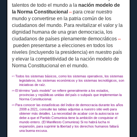
talentos de todo el mundo a la
nación modelo de
la Norma Constitucional
para crear nuestro
[18]
mundo y convertirse en la patria común de los
ciudadanos del mundo.
Para revitalizar el valor y la
dignidad humana de una gran democracia, los
ciudadanos de países plenamente democráticos
[19]
pueden presentarse a elecciones en todos los
niveles (incluyendo la presidencia) en nuestro país
y elevar la competitividad de la nación modelo de
Norma Constitucional en el mundo.
Todos los sistemas básicos, como los sistemas operativos, los sistemas
[17]
legislativos, los sistemas económicos y los sistemas tecnológicos, son
iniciativas de raíz.
El término “país modelo” se refiere generalmente a los estados,
[18]
provincias y repúblicas unidas del país o subpaís que implementan la
Norma Constitucional.
Para conocer las estadísticas del índice de democracia durante los años
[19]
2008 a 2021, consulte las tablas adjuntas a nuestro sitio web para
obtener más detalles.
La necesidad de acabar con la autocracia se
debe a que el Partido Comunista tiene la ambición de conquistar el
mundo entero.
(El Manifiesto Comunista) Si no habrá lucha ni
expansión, para suprimir la libertad y los derechos humanos faltará
una buena excusa.