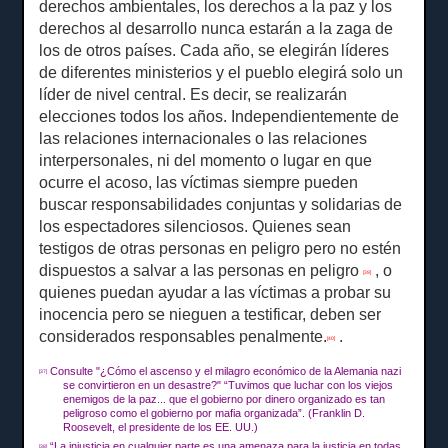
derechos ambientales, los derechos a la paz y los
derechos al desarrollo nunca estarán a la zaga de
los de otros países.
Cada año, se elegirán líderes
de diferentes ministerios y el pueblo elegirá solo un
líder de nivel central.
Es decir, se realizarán
elecciones todos los años.
Independientemente de
las relaciones internacionales o las relaciones
interpersonales, ni del momento o lugar en que
ocurre el acoso, las víctimas siempre pueden
buscar responsabilidades conjuntas y solidarias de
los espectadores silenciosos.
Quienes sean
testigos de otras personas en peligro pero no estén
dispuestos a salvar a las personas en peligro
, o
[39]
quienes puedan ayudar a las víctimas a probar su
inocencia pero se nieguen a testificar, deben ser
considerados responsables penalmente.
.
[40]
Consulte "¿Cómo el ascenso y el milagro económico de la Alemania nazi
[37]
se convirtieron en un desastre?"
“Tuvimos que luchar con los viejos
enemigos de la paz... que el gobierno por dinero organizado es tan
peligroso como el gobierno por mafia organizada”.
(Franklin D.
Roosevelt, el presidente de los EE. UU.)
“La injusticia en cualquier parte es una amenaza para la justicia en todas
[38]