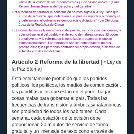
última de la validez de los ordenamientos jurídicos nacionales.”
(Hans
Kelsen, Teoría General del Derecho y del Estado)
.“La facultad de formular la constitución no está sujeta a la 'ley', sino que
[5]
surge de la 'fuerza', que determina si el país es república o monarquía,
y determina si el gobierno es democracia o dictadura”.
(Lin Chi-dong,
Juez de la República de China)
.
La constitución es la encarnación del pueblo, los principios nacionales, la
[6]
voluntad general del pueblo y el derecho de hábeas corpus.
El poder
constituyente y la reforma de la constitución recaen en el pueblo
incondicionalmente.
Las personas son los comandantes de sus
propias almas;
las personas controlan su propio destino, el destino de
la familia y el destino del país.
Artículo 2 Reforma de la libertad
[
Ley de
2ª
la Paz Eterna]
Está estrictamente prohibido que los partidos
políticos, los políticos, los medios de comunicación,
las pandillas y los que están en el poder hagan
cosas malas para gobernar el país.
Todas las
frecuencias de transmisión alámbricas/inalámbricas
son propiedad de todos los habitantes.
Cada
semana, cada estación de televisión debe
proporcionar
30
minutos
de servicio de forma
gratuita, y un
mensaje de texto corto a través de