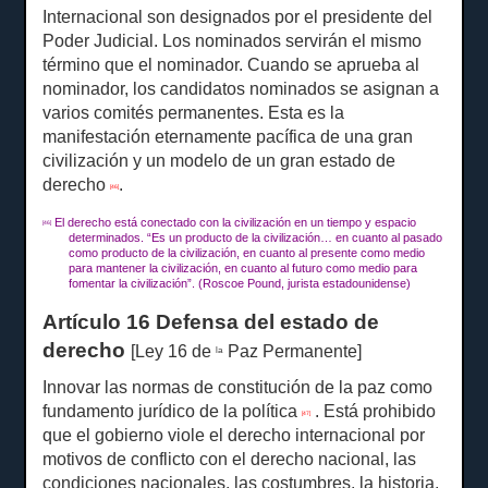
Internacional son designados por el presidente del
Poder Judicial.
Los nominados servirán el mismo
término que el nominador.
Cuando se aprueba al
nominador, los candidatos nominados se asignan a
varios comités permanentes.
Esta es la
manifestación eternamente pacífica de una gran
civilización y un modelo de un gran estado de
derecho
.
[46]
El derecho está conectado con la civilización en un tiempo y espacio
[46]
determinados.
“Es un producto de la civilización… en cuanto al pasado
como producto de la civilización, en cuanto al presente como medio
para mantener la civilización, en cuanto al futuro como medio para
fomentar la civilización”.
(Roscoe Pound, jurista estadounidense)
Artículo 16 Defensa del estado de
derecho
[Ley 16 de
Paz Permanente]
la
Innovar las normas de constitución de la paz como
fundamento jurídico de la política
.
Está prohibido
[47]
que el gobierno viole el derecho internacional por
motivos de conflicto con el derecho nacional, las
condiciones nacionales, las costumbres, la historia,