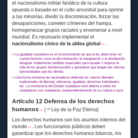
el nacionalismo militar fanático de la cultura
opuesta o basado en el culto ancestral para oprimir
a las minorías, dividir la discriminación, forzar las
desapariciones, cometer crímenes del hampa,
homogeneizar grupos raciales y envenenar a nivel
mundial.
Es necesario implementar el
nacionalismo cívico de la aldea global
.
[36]
La igualdad sustantiva es el reconocimiento de que la ley debe tener en
[35]
cuenta factores como la discriminación, la marginación y la distribución
desigual.
Implementa medidas especiales para ayudar o mejorar la
vida de los grupos desfavorecidos y garantizar que tengan las mismas
oportunidades que los demás.
Una forma inclusiva de nacionalismo defiende los valores liberales
[36]
tradicionales de libertad, tolerancia, igualdad, derechos individuales,
etc. La membresía del Estado ciudadano está abierta a todos los
ciudadanos con ciudadanía, independientemente de su cultura o raza.
Artículo 12 Defensa de los derechos
humanos
[
Ley de la Paz Eterna]
12ª
[37]
Los derechos humanos son los asuntos internos del
mundo
.
Los funcionarios públicos deben
[38]
garantizar que los derechos humanos básicos, los