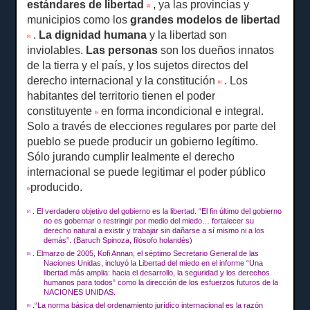
estándares de libertad
, ya las provincias y
[2]
municipios como los
grandes modelos de libertad
.
La dignidad humana
y la libertad son
[3]
inviolables.
Las personas
son los dueños innatos
de la tierra y el país, y los sujetos directos del
derecho internacional y la constitución
.
Los
[4]
habitantes del territorio tienen el poder
constituyente
en forma incondicional e integral.
[5]
Solo a través de elecciones regulares por parte del
pueblo se puede producir un gobierno legítimo.
Sólo jurando cumplir lealmente el derecho
internacional se puede legitimar el poder público
producido.
[6]
.
El verdadero objetivo del gobierno es la libertad.
“El fin último del gobierno
[2]
no es gobernar o restringir por medio del miedo… fortalecer su
derecho natural a existir y trabajar sin dañarse a sí mismo ni a los
demás”.
(Baruch Spinoza, filósofo holandés)
.
El
marzo
de 2005, Kofi Annan, el séptimo Secretario General de las
[3]
Naciones Unidas, incluyó la Libertad del miedo en el informe “Una
libertad más amplia: hacia el desarrollo, la seguridad y los derechos
humanos para todos” como la dirección de los esfuerzos futuros de la
NACIONES UNIDAS.
.“La norma básica del ordenamiento jurídico internacional es la razón
[4]