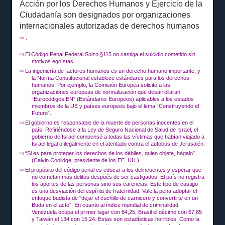
Acción por los Derechos Humanos y Ejercicio de la
Ciudadanía son designados por organizaciones
internacionales autorizadas de derechos humanos
.
[34]
El Código Penal Federal Suizo §115 no castiga el suicidio cometido sin
[28]
motivos egoístas.
La ingeniería de factores humanos es un derecho humano importante, y
[29]
la Norma Constitucional establece estándares para los derechos
humanos.
Por ejemplo, la Comisión Europea solicitó a las
organizaciones europeas de normalización que desarrollaran
“Eurocódigos EN” (Estándares Europeos) aplicables a los estados
miembros de la UE y países europeos bajo el lema “Construyendo el
Futuro”.
El gobierno es responsable de la muerte de personas inocentes en el
[30]
país.
Refiriéndose a la Ley de Seguro Nacional de Salud de Israel, el
gobierno de Israel compensó a todas las víctimas que habían viajado a
Israel legal o ilegalmente en el atentado contra el autobús de Jerusalén.
“Si es para proteger los derechos de los débiles, quien objete, hágalo”.
[31]
(Calvin Coolidge, presidente de los EE. UU.)
El propósito del código penal es educar a los delincuentes y esperar que
[32]
no cometan más delitos después de ser castigados.
El país no registra
los aportes de las personas sino sus carencias.
Este tipo de castigo
es una desviación del espíritu de fraternidad.
Vale la pena adoptar el
enfoque budista de “dejar el cuchillo de carnicero y convertirte en un
Buda en el acto”.
En cuanto al índice mundial de criminalidad,
Venezuela ocupa el primer lugar con 84,25, Brasil el décimo con 67,85
y Taiwán el 134 con 15,24.
Estas son estadísticas horribles.
Como la