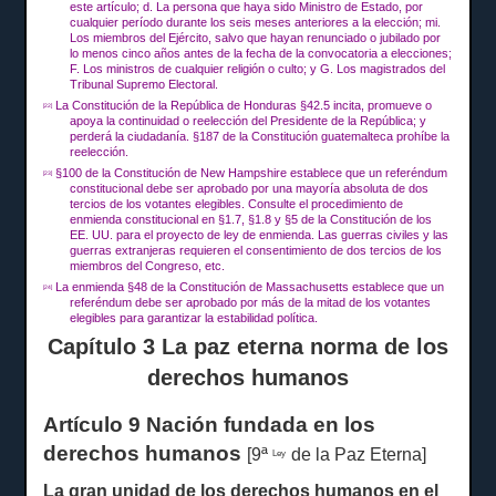
este artículo;
d.
La persona que haya sido Ministro de Estado,
por
cualquier período durante los seis meses anteriores a la elección;
mi.
Los miembros del Ejército, salvo que hayan renunciado o jubilado por
lo menos cinco años antes de la fecha de la convocatoria a elecciones;
F.
Los ministros de cualquier religión o culto;
y G.
Los magistrados del
Tribunal Supremo Electoral.
La Constitución de la República de Honduras §42.5 incita, promueve o
[22]
apoya la continuidad o reelección del Presidente de la República;
y
perderá la ciudadanía.
§187 de la Constitución guatemalteca prohíbe la
reelección.
§100 de la Constitución de New Hampshire establece que un referéndum
[23]
constitucional debe ser aprobado por una mayoría absoluta de dos
tercios de los votantes elegibles.
Consulte el procedimiento de
enmienda constitucional en §1.7, §1.8 y §5 de la Constitución de los
EE. UU. para el proyecto de ley de enmienda.
Las guerras civiles y las
guerras extranjeras requieren el consentimiento de dos tercios de los
miembros del Congreso, etc.
La enmienda §48 de la Constitución de Massachusetts establece que un
[24]
referéndum debe ser aprobado por más de la mitad de los votantes
elegibles para garantizar la estabilidad política.
Capítulo 3 La paz eterna norma de los
derechos humanos
Artículo 9 Nación fundada en los
derechos humanos
[9ª
de la Paz Eterna]
Ley
La gran unidad de los derechos humanos en el