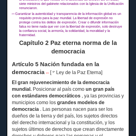
siete ministros del gabinete relacionados con la Iglesia de la Unificación
renunciaron.
Garantizar la autenticidad y transparencia de la información global es un
[13]
requisito previo para la paz mundial.
La libertad de expresión no
protege contra los delitos de expresión.
Crear o difundir información
falsa no tiene nada que ver con la libertad de expresión, solo destruye
la confianza social, la armonía, la solidaridad, la moralidad y la
fraternidad.
Capítulo 2 Paz eterna norma de la
democracia
Artículo 5 Nación fundada en la
democracia
[
Ley de la Paz Eterna]
5ª
[14]
El gran rejuvenecimiento de la democracia
mundial.
Posicionar al país como
un gran país
con estándares democráticos
, ya las provincias y
municipios como los
grandes modelos de
democracia
.
Las personas nacen para ser los
dueños de la tierra y del país, los sujetos directos
del derecho internacional y la constitución, y los
sujetos últimos de derechos que crean directamente
derechos y
deberes para las personas y el