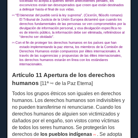
sociedad no acepta a quienes tienen antecedentes penales, los
exconvictos están tan desesperados que creen que están destinados
a delinquir hasta el final de sus vidas.
“El bienestar del pueblo será la ley suprema”.
(Cicerón, filósofo romano)
[33]
El Tribunal de Justicia de la Unión Europea dictaminó que cuando los
derechos fundamentales de las personas se ven comprometidos por la
divulgación de información personal, y esa divulgación específica no
es de interés público, la información debe ser eliminada, refiriéndose al
“derecho ser olvidado”.
Con el fin de proteger los derechos humanos en los países que han
[34]
estado implementando la paz eterna, los miembros de la Comisión de
Derechos Humanos están compuestos por élites internacionales.
A
través de las sugerencias y propuestas de las élites internacionales,
los derechos humanos estarán en línea con los estándares
internacionales.
Artículo 11 Apertura de los derechos
humanos
[11ª
de la Paz Eterna]
Ley
Todos los grupos étnicos son iguales en derechos
humanos.
Los derechos humanos son indivisibles y
no pueden transferirse ni renunciarse.
Cuando los
derechos humanos de alguien son victimizados y
dañados por el engaño, son vistos como víctimas
de todos los seres humanos.
Se protegerán los
derechos de
los pueblos indígenas
.
Se adopta
[35]