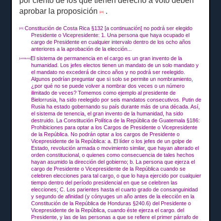
por ciento de los que tienen derecho a voto deben
aprobar la proposición
.
[24]
Constitución de Costa Rica §132 [a continuación] no podrá ser elegido
[20]
Presidente o Vicepresidente: 1. Una persona que haya ocupado el
cargo de Presidente en cualquier intervalo dentro de los ocho años
anteriores a la aprobación de la elección...
El sistema de permanencia en el cargo es un gran invento de la
[veintiuno]
humanidad.
Los jefes electos tienen un mandato de un solo mandato y
el mandato no excederá de cinco años y no podrá ser reelegido.
Algunos podrían preguntar que si solo se permite un nombramiento,
¿por qué no se puede volver a nombrar dos veces o un número
ilimitado de veces?
Tomemos como ejemplo al presidente de
Bielorrusia, ha sido reelegido por seis mandatos consecutivos.
Putin de
Rusia ha estado gobernando su país durante más de una década.
Así,
el sistema de tenencia, el gran invento de la humanidad, ha sido
destruido.
La Constitución Política de la República de Guatemala §186:
Prohibiciones para optar a los Cargos de Presidente o Vicepresidente
de la República.
No podrán optar a los cargos de Presidente o
Vicepresidente de la República: a.
El líder o los jefes de un golpe de
Estado,
revolución armada o movimiento similar, que hayan alterado el
orden constitucional, o quienes como consecuencia de tales hechos
hayan asumido la dirección del gobierno;
b.
La persona que ejerza el
cargo de Presidente o Vicepresidente de la República cuando se
celebren elecciones para tal cargo, o que lo haya ejercido por cualquier
tiempo dentro del período presidencial en que se celebren las
elecciones;
C.
Los parientes hasta el cuarto grado de consanguinidad
y segundo de afinidad (y cónyuges un año antes de la elección en la
Constitución de la República de Honduras §240.6) del Presidente o
Vicepresidente de la República, cuando éste ejerza el cargo. del
Presidente, y las de las personas a que se refiere el primer párrafo de