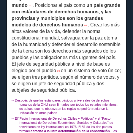
mundo
.
Posicionar al país como
un
país grande
[25]
con estándares de derechos humanos, y las
provincias y municipios son los grandes
modelos de derechos humanos
.
Crear los más
[26]
altos valores de la vida, defender la norma
constitucional mundial, salvaguardar la paz eterna
de la humanidad y defender el desarrollo sostenible
de la tierra son los derechos más sagrados de los
pueblos y las obligaciones más urgentes del país.
El jefe de seguridad pública a nivel de base es
elegido por el pueblo
en un sistema de voto único;
[27]
se eligen tres partidos, según el número de votos, y
se eligen un jefe de seguridad pública y dos
subjefes de seguridad pública.
Después de que los estándares básicos universales de derechos
[25]
humanos de la ONU sean firmados por todos los estados miembros,
los países que no obedezcan las reglas no podrán reclamar la
unificación de otros países.
El “Pacto Internacional de Derechos Civiles y Políticos” y el “Pacto
[26]
Internacional de Derechos Económicos, Sociales y Culturales” se
convirtieron en ley internacional en 1976. El §1 de los dos pactos
forma
el derecho a la libre determinación de la constitución
.
Los