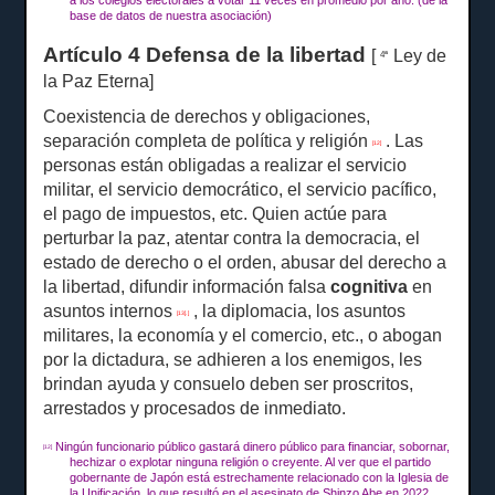
a los colegios electorales a votar
11 veces en
promedio por año.
(de la
base de datos de nuestra asociación)
Artículo 4 Defensa de la libertad
[
Ley de
4ª
la Paz Eterna]
Coexistencia de derechos y obligaciones,
separación completa de política y religión
.
Las
[12]
personas están obligadas a realizar el servicio
militar, el servicio democrático, el servicio pacífico,
el pago de impuestos, etc. Quien actúe para
perturbar la paz, atentar contra la democracia, el
estado de derecho o el orden, abusar del derecho a
la libertad, difundir información falsa
cognitiva
en
asuntos internos
, la diplomacia, los asuntos
[13]. ]
militares, la economía y el comercio, etc., o abogan
por la dictadura, se adhieren a los enemigos, les
brindan ayuda y consuelo deben ser proscritos,
arrestados y procesados ​​de inmediato.
Ningún funcionario público gastará dinero público para financiar, sobornar,
[12]
hechizar o explotar ninguna religión o creyente.
Al ver que el partido
gobernante de Japón está estrechamente relacionado con la Iglesia de
la Unificación, lo que resultó en el asesinato de Shinzo Abe en 2022,