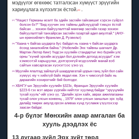
мэдүүлэг өгөхөөс татгалзсан хүмүүст эрүүгийн
хариуцлага хүлээлгэх ёстой.
.
[40]
"Нацист Германы өсөлт ба эдийн засгийн гайхамшиг хэрхэн сүйрэл
[37]
болсон бэ?"
"Бид хуучин энх тайвны дайснуудтай тэмцэх ёстой
байсан ... зохион байгуулалттай мөнгөөр ​​засгийн газар зохион
байгуулалттай танхайрсан засгийн газартай адил аюултай."
(АНУ-
ын ерөнхийлөгч Франклин Д. Рузвельт)
"Хаана ч байгаа шударга бус байдал нь хаана ч байсан шударга
[38]
ёсонд заналхийлж байна."
(Нобелийн Энх тайвны шагналт Др.
Мартин Лютер Кинг) Үндсэн хуулийн стандартыг янз бүрийн улс
орны “хүний ​​эрхийн асуудал бол дэлхийн дотоод асуудал” хэм
хэмжээтэй харьцуулах, дэлгэрэнгүй мэдээллийг манай вэб
сайтын хавсаргасан хүснэгтээс үзнэ үү.
Муугийн ялалтад зайлшгүй шаардлагатай цорын ганц зүйл бол сайн
[39]
хүмүүс юу ч хийхгүй байх явдал юм.
Хэн ч чимээгүй байх нь
дараагийн хохирогчийг бий болгодог.
ХБНГУ-ын Эрүүгийн хуулийн §323c, Францын Эрүүгийн хуулийн
[40]
§223-6 гэх мэт аврах үүргийн нийтлэг хуулинд байдаг “эрүүцлийн
тухай хууль”-ийг үзнэ үү. “Далайн эрэн хайх, аврах ажиллагааны
тухай олон улсын конвенц. , 1979” олон улсын заншлын эрх зүйд
далайд төөрөх аюулд орсон аливаа хүнд тусламж үзүүлэхээр
заасан байдаг.
4-р бүлэг Мөнхийн амар амгалан ба
хууль дээдлэх ёс
13 дугаар зүйл Эрх зүйт төрд