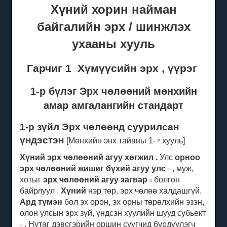
Хүний хорин найман
байгалийн эрх / шинжлэх
ухааны хууль
Гарчиг 1
Хүмүүсийн
эрх
,
үүрэг
1-р бүлэг Эрх чөлөөний мөнхийн
амар амгалангийн стандарт
1-р зүйл Эрх чөлөөнд суурилсан
үндэстэн
[Мөнхийн энх тайвны 1-
хууль]
р
Хүний эрх чөлөөний агуу хөгжил
.
Улс
орноо
эрх чөлөөний жишиг бүхий агуу улс
, муж,
[2]
хотыг
эрх чөлөөний агуу загвар
болгон
[3]
байрлуул .
Хүний
нэр төр, эрх чөлөө халдашгүй.
Ард түмэн
бол эх орон, эх орны төрөлхийн эзэн,
олон улсын эрх зүй, үндсэн хуулийн шууд субьект
.
Нутаг дэвсгэрийн оршин суугчид бүрдүүлэгч
[4]