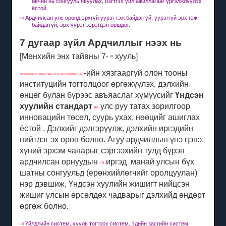
өвчин нь сонгууль явуулах, нэгтгэх үйл ажиллагааг үргэлжлүүлэх
ёстой.
Ардчилсан улс оронд эрхгүй үүрэг гэж байдаггүй, үүрэггүй эрх гэж
[16]
байдаггүй;
эрх үүрэг зэрэгцэн оршдог.
7 дугаар зүйл Ардчиллыг нээх нь
[Мөнхийн энх тайвны 7-
хууль]
р
-ийн хязгааргүй олон тооны
Аливаа байгууллага Үндсэн хуулийн стандарт [17]
институцийн тогтолцоог өргөжүүлэх,
дэлхийн
өнцөг булан бүрээс авъяаслаг хүмүүсийг
Үндсэн
хуулийн стандарт
улс руу татах зорилгоор
[18]
инновацийн төсөл, суурь ухах, нөөцийг ашиглах
ёстой .
Дэлхийг дэлгэрүүлж, дэлхийн иргэдийн
нийтлэг эх орон болно.
Агуу ардчиллын үнэ цэнэ,
хүний ​​эрхэм чанарыг сэргээхийн тулд бүрэн
ардчилсан орнуудын
иргэд манай улсын бүх
[19]
шатны сонгуульд (ерөнхийлөгчийг оролцуулан)
нэр дэвшиж, Үндсэн хуулийн жишигт нийцсэн
жишиг улсын өрсөлдөх чадварыг дэлхийд өндөрт
өргөж болно.
Үйлдлийн систем, хууль тогтоох систем, эдийн засгийн систем,
[17]