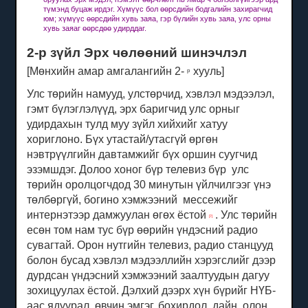
түмэнд буцаж ирдэг.
Хүмүүс бол өөрсдийн бодгалийн захирагчид
юм;
хүмүүс өөрсдийн хувь заяа, гэр бүлийн хувь заяа, улс орны
хувь заяаг өөрсдөө удирддаг.
2-р зүйл Эрх чөлөөний шинэчлэл
[Мөнхийн амар амгалангийн 2-
хууль]
р
Улс төрийн намууд, улстөрчид, хэвлэл мэдээлэл,
гэмт бүлэглэлүүд, эрх баригчид улс орныг
удирдахын тулд муу зүйл хийхийг хатуу
хориглоно.
Бүх утастай/утасгүй өргөн
нэвтрүүлгийн давтамжийг бүх оршин суугчид
эзэмшдэг.
Долоо хоног бүр телевиз бүр улс
төрийн оролцогчдод
30
минутын
үйлчилгээг үнэ
төлбөргүй, богино хэмжээний
мессежийг
интернэтээр дамжуулан өгөх ёстой
.
Улс төрийн
[7]
есөн том нам тус бүр өөрийн үндэсний радио
сувагтай.
Орон нутгийн телевиз, радио станцууд
болон бусад хэвлэл мэдээллийн хэрэгслийг дээр
дурдсан үндэсний хэмжээний заалтуудын дагуу
зохицуулах ёстой.
Дэлхий дээрх хүн бүрийг НҮБ-
аас ядуурал, өвчин эмгэг, бохирдол, дайн, олон