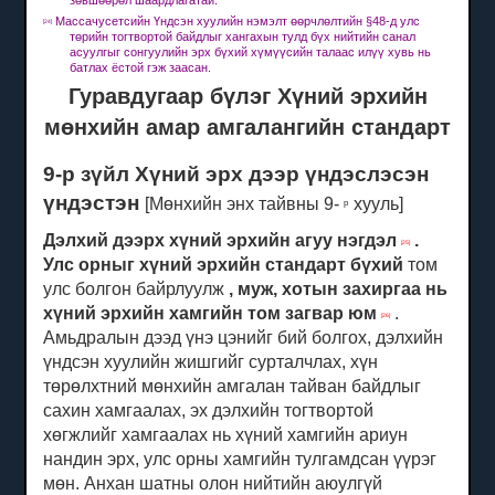
зөвшөөрөл шаардлагатай.
Массачусетсийн Үндсэн хуулийн нэмэлт өөрчлөлтийн §48-д улс
[24]
төрийн тогтвортой байдлыг хангахын тулд бүх нийтийн санал
асуулгыг сонгуулийн эрх бүхий хүмүүсийн талаас илүү хувь нь
батлах ёстой гэж заасан.
Гуравдугаар бүлэг Хүний эрхийн
мөнхийн амар амгалангийн стандарт
9-р зүйл Хүний эрх дээр үндэслэсэн
үндэстэн
[Мөнхийн энх тайвны 9-
хууль]
р
Дэлхий дээрх хүний ​​эрхийн агуу нэгдэл
.
[25]
Улс орныг хүний ​​эрхийн стандарт бүхий
том
улс болгон байрлуулж
, муж, хотын захиргаа нь
хүний ​​эрхийн хамгийн том загвар юм
.
[26]
Амьдралын дээд үнэ цэнийг бий болгох, дэлхийн
үндсэн хуулийн жишгийг сурталчлах, хүн
төрөлхтний мөнхийн амгалан тайван байдлыг
сахин хамгаалах, эх дэлхийн тогтвортой
хөгжлийг хамгаалах нь хүний ​​хамгийн ариун
нандин эрх, улс орны хамгийн тулгамдсан үүрэг
мөн.
Анхан шатны олон нийтийн аюулгүй