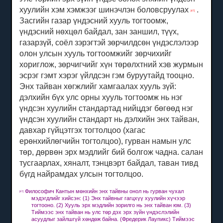
хуулийн хэм хэмжээг шинэчлэн боловсруулах
.
[47]
Засгийн газар үндэсний хууль тогтоомж,
үндэсний нөхцөл байдал, зан заншил, түүх,
газарзүй, соёл зэрэгтэй зөрчилдсөн үндэслэлээр
олон улсын хууль тогтоомжийг зөрчихийг
хориглож, зөрчигчийг хүн төрөлхтний хэв журмын
эсрэг гэмт хэрэг үйлдсэн гэм буруутайд тооцно.
Энх тайван хөгжлийг хамгаалах хууль зүй:
дэлхийн бүх улс орны хууль тогтоомж нь нэг
үндсэн хуулийн стандартад нийцдэг бөгөөд нэг
үндсэн хуулийн стандарт нь дэлхийн энх тайван,
давхар гүйцэтгэх тогтолцоо (хагас
ерөнхийлөгчийн тогтолцоо), гурван намын улс
төр, дөрвөн эрх мэдлийг бий болгож чадна. салан
тусгаарлах, хяналт, тэнцвэрт байдал, таван тивд
бүгд найрамдах улсын тогтолцоо.
Философич Кантын мөнхийн энх тайвны онол нь гурван чухал
[47]
мэдэгдлийг хийсэн: (1) Энх тайвныг гагцхүү хуулийн хүчээр
тогтооно.
(2) Хууль эрх мэдлийн зорилго нь энх тайван юм.
(3)
Тиймээс энх тайван нь улс төр дэх эрх зүйн үндэслэлийн
асуудлыг зайлшгүй хөндөж байна.
(Фредерик Лаупикс) Тиймээс