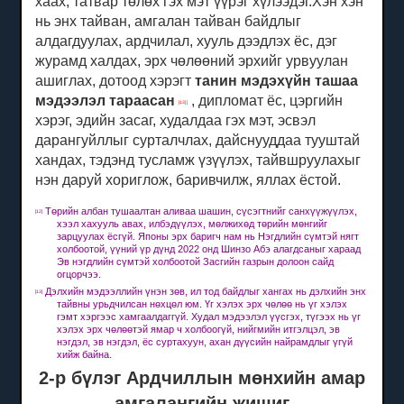
хаах, татвар төлөх гэх мэт үүрэг хүлээдэг.Хэн хэн
нь энх тайван, амгалан тайван байдлыг
алдагдуулах, ардчилал, хууль дээдлэх ёс, дэг
журамд халдах, эрх чөлөөний эрхийг урвуулан
ашиглах,
дотоод хэрэгт
танин мэдэхүйн ташаа
мэдээлэл тараасан
, дипломат ёс, цэргийн
[13] ]
хэрэг, эдийн засаг, худалдаа гэх мэт, эсвэл
дарангуйллыг сурталчлах, дайснууддаа тууштай
хандах, тэдэнд тусламж үзүүлэх, тайвшруулахыг
нэн даруй хориглож, баривчилж, яллах ёстой.
Төрийн албан тушаалтан аливаа шашин, сүсэгтнийг санхүүжүүлэх,
[12]
хээл хахууль авах, илбэдүүлэх, мөлжихөд төрийн мөнгийг
зарцуулах ёсгүй.
Японы эрх баригч нам нь Нэгдлийн сүмтэй нягт
холбоотой, үүний үр дүнд 2022 онд Шинзо Абэ алагдсаныг хараад
Эв нэгдлийн сүмтэй холбоотой Засгийн газрын долоон сайд
огцорчээ.
Дэлхийн мэдээллийн үнэн зөв, ил тод байдлыг хангах нь дэлхийн энх
[13]
тайвны урьдчилсан нөхцөл юм.
Үг хэлэх эрх чөлөө нь үг хэлэх
гэмт хэргээс хамгаалдаггүй.
Худал мэдээлэл үүсгэх, түгээх нь үг
хэлэх эрх чөлөөтэй ямар ч холбоогүй, нийгмийн итгэлцэл, эв
нэгдэл, эв нэгдэл, ёс суртахуун, ахан дүүсийн найрамдлыг үгүй ​​
хийж байна.
2-р бүлэг Ардчиллын мөнхийн амар
амгалангийн жишиг