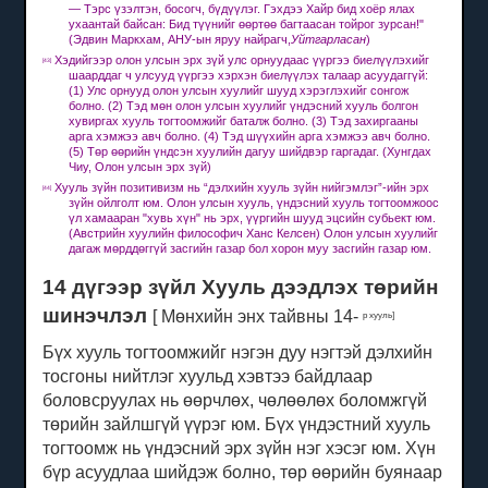
— Тэрс үзэлтэн, босогч, бүдүүлэг.
Гэхдээ Хайр бид хоёр ялах
ухаантай байсан: Бид түүнийг өөртөө багтаасан тойрог зурсан!"
(Эдвин Маркхам, АНУ-ын яруу найрагч,
Уйтгарласан
)
Хэдийгээр олон улсын эрх зүй улс орнуудаас үүргээ биелүүлэхийг
[43]
шаарддаг ч улсууд үүргээ хэрхэн биелүүлэх талаар асуудаггүй:
(1) Улс орнууд олон улсын хуулийг шууд хэрэглэхийг сонгож
болно.
(2) Тэд мөн олон улсын хуулийг үндэсний хууль болгон
хувиргах хууль тогтоомжийг баталж болно.
(3) Тэд захиргааны
арга хэмжээ авч болно.
(4) Тэд шүүхийн арга хэмжээ авч болно.
(5) Төр өөрийн үндсэн хуулийн дагуу шийдвэр гаргадаг.
(Хунгдах
Чиу, Олон улсын эрх зүй)
Хууль зүйн позитивизм нь “дэлхийн хууль зүйн нийгэмлэг”-ийн эрх
[44]
зүйн ойлголт юм.
Олон улсын хууль, үндэсний хууль тогтоомжоос
үл хамааран "хувь хүн" нь эрх, үүргийн шууд эцсийн субьект юм.
(Австрийн хуулийн философич Ханс Келсен) Олон улсын хуулийг
дагаж мөрддөггүй засгийн газар бол хорон муу засгийн газар юм.
14 дүгээр зүйл Хууль дээдлэх төрийн
шинэчлэл
[
Мөнхийн энх тайвны 14-
р хууль]
Бүх хууль тогтоомжийг нэгэн дуу нэгтэй дэлхийн
тосгоны нийтлэг хуульд хэвтээ байдлаар
боловсруулах нь өөрчлөх, чөлөөлөх боломжгүй
төрийн зайлшгүй үүрэг юм.
Бүх үндэстний хууль
тогтоомж нь үндэсний эрх зүйн нэг хэсэг юм.
Хүн
бүр асуудлаа шийдэж болно, төр өөрийн буянаар