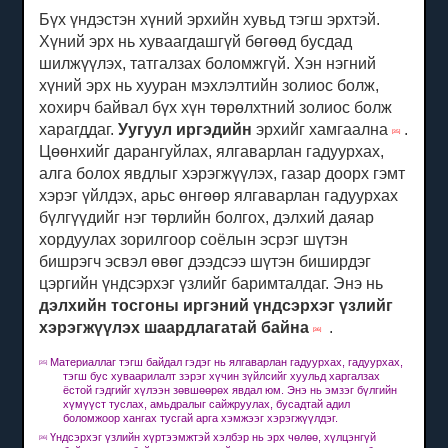
Бүх үндэстэн хүний ​​эрхийн хувьд тэгш эрхтэй.
Хүний эрх нь хуваагдашгүй бөгөөд бусдад
шилжүүлэх, татгалзах боломжгүй.
Хэн нэгний
хүний ​​эрх нь хууран мэхлэлтийн золиос болж,
хохирч байвал бүх хүн төрөлхтний золиос болж
харагддаг.
Уугуул иргэдийн
эрхийг
хамгаална
.
[35]
Цөөнхийг дарангуйлах, ялгаварлан гадуурхах,
алга болох явдлыг хэрэгжүүлэх, газар доорх гэмт
хэрэг үйлдэх, арьс өнгөөр ​​ялгаварлан гадуурхах
бүлгүүдийг нэг төрлийн болгох, дэлхий даяар
хордуулах зорилгоор соёлын эсрэг шүтэн
бишрэгч эсвэл өвөг дээдсээ шүтэн биширдэг
цэргийн үндсэрхэг үзлийг баримталдаг.
Энэ нь
дэлхийн тосгоны иргэний үндсэрхэг үзлийг
хэрэгжүүлэх шаардлагатай байна
.
[36]
Материаллаг тэгш байдал гэдэг нь ялгаварлан гадуурхах, гадуурхах,
[35]
тэгш бус хуваарилалт зэрэг хүчин зүйлсийг хуульд харгалзах
ёстой гэдгийг хүлээн зөвшөөрөх явдал юм.
Энэ нь эмзэг бүлгийн
хүмүүст туслах, амьдралыг сайжруулах, бусадтай адил
боломжоор хангах тусгай арга хэмжээг хэрэгжүүлдэг.
Үндсэрхэг үзлийн хүртээмжтэй хэлбэр нь эрх чөлөө, хүлцэнгүй
[36]