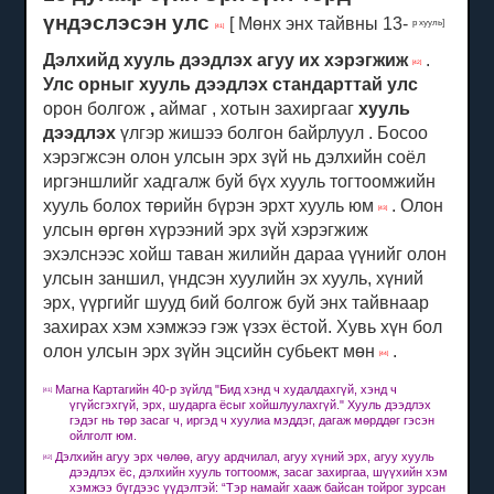
үндэслэсэн улс
[ Мөнх энх тайвны
13-
р хууль]
[41]
Дэлхийд хууль дээдлэх агуу их хэрэгжиж
.
[42]
Улс орныг
хууль дээдлэх стандарттай улс
орон болгож
,
аймаг , хотын захиргааг
хууль
дээдлэх
үлгэр жишээ болгон байрлуул .
Босоо
хэрэгжсэн олон улсын эрх зүй нь дэлхийн соёл
иргэншлийг хадгалж буй бүх хууль тогтоомжийн
хууль болох төрийн бүрэн эрхт хууль юм
.
Олон
[43]
улсын өргөн хүрээний эрх зүй хэрэгжиж
эхэлснээс хойш таван жилийн дараа үүнийг олон
улсын заншил, үндсэн хуулийн эх хууль, хүний ​​
эрх, үүргийг шууд бий болгож буй энх тайвнаар
захирах хэм хэмжээ гэж үзэх ёстой.
Хувь хүн бол
олон улсын эрх зүйн эцсийн субьект мөн
.
[44]
Магна Картагийн 40-р зүйлд "Бид хэнд ч худалдахгүй, хэнд ч
[41]
үгүйсгэхгүй, эрх, шударга ёсыг хойшлуулахгүй."
Хууль дээдлэх
гэдэг нь төр засаг ч, иргэд ч хуулиа мэддэг, дагаж мөрддөг гэсэн
ойлголт юм.
Дэлхийн агуу эрх чөлөө, агуу ардчилал, агуу хүний ​​эрх, агуу хууль
[42]
дээдлэх ёс, дэлхийн хууль тогтоомж, засаг захиргаа, шүүхийн хэм
хэмжээ бүгдээс үүдэлтэй: “Тэр намайг хааж байсан тойрог зурсан