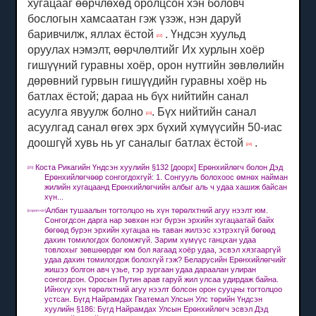
хугацааг өөрчлөхөд оролцсон хэн боловч
бослогын хамсаатан гэж үзэж, нэн даруй
баривчилж, яллах ёстой
.
Үндсэн хуульд
[22]
оруулах нэмэлт, өөрчлөлтийг Их хурлын хоёр
гишүүний гуравны хоёр, орон нутгийн зөвлөлийн
дөрөвний гурвын гишүүдийн гуравны хоёр нь
батлах ёстой;
дараа нь бүх нийтийн санал
асуулга явуулж болно
.
Бүх нийтийн санал
[23]
асуулгад санал өгөх эрх бүхий хүмүүсийн 50-иас
доошгүй хувь нь уг саналыг батлах ёстой
.
[24]
Коста Рикагийн Үндсэн хуулийн §132 [доорх] Ерөнхийлөгч болон Дэд
[20]
Ерөнхийлөгчөөр сонгогдохгүй: 1. Сонгууль болохоос өмнөх найман
жилийн хугацаанд Ерөнхийлөгчийн албыг аль ч удаа хашиж байсан
хүн...
Албан тушаалын тогтолцоо нь хүн төрөлхтний агуу нээлт юм.
[хорин нэг]
Сонгогдсон дарга нар зөвхөн нэг бүрэн эрхийн хугацаатай байх
бөгөөд бүрэн эрхийн хугацаа нь таван жилээс хэтрэхгүй бөгөөд
дахин томилогдох боломжгүй.
Зарим хүмүүс ганцхан удаа
товлохыг зөвшөөрдөг юм бол яагаад хоёр удаа, эсвэл хязгааргүй
удаа дахин томилогдож болохгүй гэж?
Беларусийн Ерөнхийлөгчийг
жишээ болгон авч үзье, тэр зургаан удаа дараалан улиран
сонгогдсон.
Оросын Путин арав гаруй жил улсаа удирдаж байна.
Ийнхүү хүн төрөлхтний агуу нээлт болсон орон сууцны тогтолцоо
устсан.
Бүгд Найрамдах Гватемал Улсын Улс төрийн Үндсэн
хуулийн §186: Бүгд Найрамдах Улсын Ерөнхийлөгч эсвэл Дэд