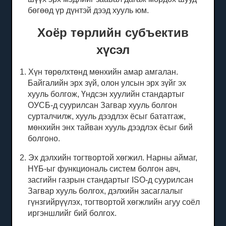
бөгөөд үр дүнтэй дээд хууль юм.
Хоёр төрлийн субъектив
хүсэл
1. Хүн төрөлхтөнд мөнхийн амар амгалан.
Байгалийн эрх зүй, олон улсын эрх зүйг эх
хууль болгож, Үндсэн хуулийн стандартыг
ОУСБ-д суурилсан Загвар хууль болгон
сурталчилж, хууль дээдлэх ёсыг бататгаж,
мөнхийн энх тайван хууль дээдлэх ёсыг бий
болгоно.
2. Эх дэлхийн тогтвортой хөгжил.
Нарны аймаг,
НҮБ-ыг функциональ систем болгон авч,
засгийн газрын стандартыг ISO-д суурилсан
Загвар хууль болгох, дэлхийн засаглалыг
гүнзгийрүүлэх, тогтвортой хөгжлийн агуу соёл
иргэншлийг бий болгох.