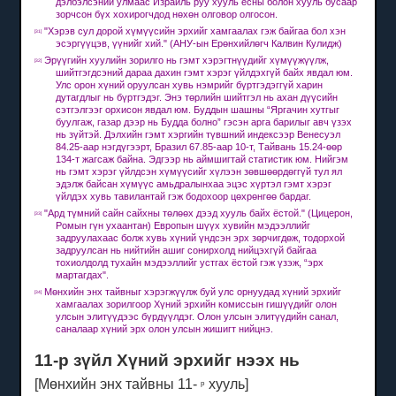
дэлбэлсэний улмаас Израиль руу хууль ёсны болон хууль бусаар
зорчсон бүх хохирогчдод нөхөн олговор олгосон.
"Хэрэв сул дорой хүмүүсийн эрхийг хамгаалах гэж байгаа бол хэн
[31]
эсэргүүцэв, үүнийг хий."
(АНУ-ын Ерөнхийлөгч Калвин Кулидж)
Эрүүгийн хуулийн зорилго нь гэмт хэрэгтнүүдийг хүмүүжүүлж,
[32]
шийтгэгдсэний дараа дахин гэмт хэрэг үйлдэхгүй байх явдал юм.
Улс орон хүний ​​оруулсан хувь нэмрийг бүртгэдэггүй харин
дутагдлыг нь бүртгэдэг.
Энэ төрлийн шийтгэл нь ахан дүүсийн
сэтгэлгээг орхисон явдал юм.
Буддын шашны “Яргачин хутгыг
буулгаж, газар дээр нь Будда болно” гэсэн арга барилыг авч үзэх
нь зүйтэй.
Дэлхийн гэмт хэргийн түвшний индексээр Венесуэл
84.25-аар нэгдүгээрт, Бразил 67.85-аар 10-т, Тайвань 15.24-өөр
134-т жагсаж байна.
Эдгээр нь аймшигтай статистик юм.
Нийгэм
нь гэмт хэрэг үйлдсэн хүмүүсийг хүлээн зөвшөөрдөггүй тул ял
эдэлж байсан хүмүүс амьдралынхаа эцэс хүртэл гэмт хэрэг
үйлдэх хувь тавилантай гэж бодохоор цөхрөнгөө бардаг.
"Ард түмний сайн сайхны төлөөх дээд хууль байх ёстой."
(Цицерон,
[33]
Ромын гүн ухаантан) Европын шүүх хувийн мэдээллийг
задруулахаас болж хувь хүний ​​үндсэн эрх зөрчигдөж, тодорхой
задруулсан нь нийтийн ашиг сонирхолд нийцэхгүй байгаа
тохиолдолд тухайн мэдээллийг устгах ёстой гэж үзэж, “эрх
мартагдах".
Мөнхийн энх тайвныг хэрэгжүүлж буй улс орнуудад хүний ​​эрхийг
[34]
хамгаалах зорилгоор Хүний эрхийн комиссын гишүүдийг олон
улсын элитүүдээс бүрдүүлдэг.
Олон улсын элитүүдийн санал,
саналаар хүний ​​эрх олон улсын жишигт нийцнэ.
11-р зүйл Хүний эрхийг нээх нь
[Мөнхийн энх тайвны 11-
хууль]
р