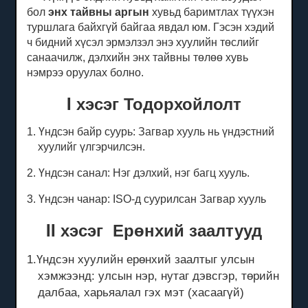
бол
энх тайвны аргын
хувьд баримтлах түүхэн
туршлага байхгүй байгаа явдал юм.
Гэсэн хэдий
ч бидний хүсэл эрмэлзэл энэ хуулийн төслийг
санаачилж, дэлхийн энх тайвны төлөө хувь
нэмрээ оруулах болно.
I хэсэг Тодорхойлолт
1. Үндсэн байр суурь: Загвар хууль нь үндэстний
хуулийг үлгэрчилсэн.
2. Үндсэн санал: Нэг дэлхий, нэг багц хууль.
3. Үндсэн чанар: ISO-д суурилсан Загвар хууль
II хэсэг
Ерөнхий
заалтууд
1.Үндсэн хуулийн ерөнхий заалтыг улсын
хэмжээнд: улсын нэр, нутаг дэвсгэр, төрийн
далбаа, харьяалал гэх мэт (хасаагүй)