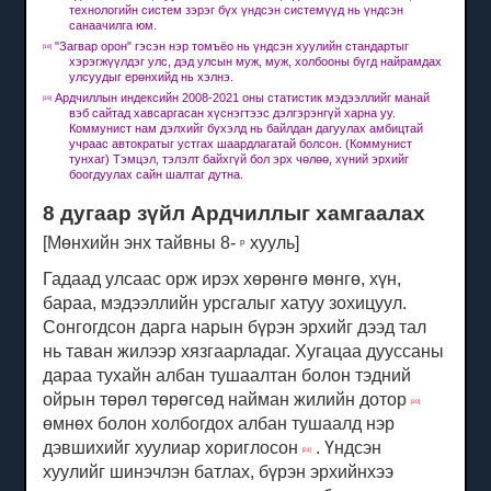
технологийн систем зэрэг бүх үндсэн системүүд нь үндсэн
санаачилга юм.
"Загвар орон" гэсэн нэр томъёо нь үндсэн хуулийн стандартыг
[18]
хэрэгжүүлдэг улс, дэд улсын муж, муж, холбооны бүгд найрамдах
улсуудыг ерөнхийд нь хэлнэ.
Ардчиллын индексийн 2008-2021 оны статистик мэдээллийг манай
[19]
вэб сайтад хавсаргасан хүснэгтээс дэлгэрэнгүй харна уу.
Коммунист нам дэлхийг бүхэлд нь байлдан дагуулах амбицтай
учраас автократыг устгах шаардлагатай болсон.
(Коммунист
тунхаг) Тэмцэл, тэлэлт байхгүй бол эрх чөлөө, хүний ​​эрхийг
боогдуулах сайн шалтаг дутна.
8 дугаар зүйл Ардчиллыг хамгаалах
[Мөнхийн энх тайвны 8-
хууль]
р
Гадаад улсаас орж ирэх хөрөнгө мөнгө, хүн,
бараа, мэдээллийн урсгалыг хатуу зохицуул.
Сонгогдсон дарга нарын бүрэн эрхийг дээд тал
нь таван жилээр хязгаарладаг.
Хугацаа дууссаны
дараа тухайн албан тушаалтан болон тэдний
ойрын төрөл төрөгсөд найман жилийн дотор
[20]
өмнөх болон холбогдох албан тушаалд нэр
дэвшихийг хуулиар хориглосон
.
Үндсэн
[21]
хуулийг шинэчлэн батлах, бүрэн эрхийнхээ