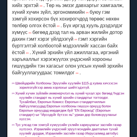
хийх эрхтэй
.
Төр нь эмзэг давхаргыг хамгаалж,
[28]
хүний ​​хүчин зүйл, эргономикийн
буюу гэм
[29]
зэмгүй хохирсон бүх хохирогчдод төрөөс нөхөн
төлбөр олгох ёстой
.
Бүх иргэд хууль дээдэлдэг
[30]
хүмүүс
бөгөөд дээд тал нь арван жилийн дотор
[31]
дахин гэмт хэрэг үйлдээгүй
гэмт хэргийн
[32]
бүртгэлтэй холбоотой мэдээллийг хассан байх
ёстой
.
Хүний эрхийн үйл ажиллагаа, иргэний
[33]
харъяаллыг хэрэгжүүлэх үндэсний хорооны
гишүүдийн тэн хагасыг олон улсын хүний ​​эрхийн
байгууллагуудаас томилдог
.
[34]
Швейцарийн Холбооны Эрүүгийн хуулийн §115-д хувиа хичээсэн
[28]
зорилгогүйгээр амиа хорлохыг шийтгэдэггүй.
Хүний хүчин зүйлийн инженерчлэл нь хүний ​​чухал эрх бөгөөд Үндсэн
[29]
хуулийн стандарт нь хүний ​​эрхийн стандартыг тогтоодог.
Тухайлбал, Европын Комисс Европын стандартчиллын
байгууллагуудад Европын холбооны гишүүн орнууд болон
Европын орнуудад мөрдөгдөж буй “EN Еврокод” (Европын
стандарт)-ыг “Ирээдүйг бүтээх нь” уриан дор боловсруулахыг
хүссэн.
Тус улсад гэм зэмгүй хүмүүсийн үхлийн хариуцлагыг засгийн газар
[30]
хүлээнэ.
Израилийн үндэсний эрүүл мэндийн даатгалын тухай
хуулийг дурдаж, Израилийн засгийн газар Иерусалимд автобус