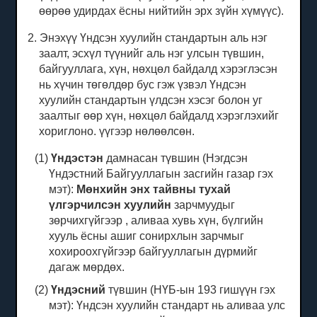
өөрөө удирдах ёсны нийтийн эрх зүйн хүмүүс).
2. Энэхүү Үндсэн хуулийн стандартын аль нэг
заалт, эсхүл түүнийг аль нэг улсын түвшин,
байгууллага, хүн, нөхцөл байдалд хэрэглэсэн
нь хүчин төгөлдөр бус гэж үзвэл Үндсэн
хуулийн стандартын үлдсэн хэсэг болон уг
заалтыг өөр хүн, нөхцөл байдалд хэрэглэхийг
хориглоно. үүгээр нөлөөлсөн.
(1)
Үндэстэн
дамнасан түвшин (Нэгдсэн
Үндэстний Байгууллагын засгийн газар гэх
мэт):
Мөнхийн энх тайвны тухай
үлгэрчилсэн хуулийн
зарчмуудыг
зөрчихгүйгээр , аливаа хувь хүн, бүлгийн
хууль ёсны ашиг сонирхлын зарчмыг
хохироохгүйгээр байгууллагын дүрмийг
дагаж мөрдөх.
(2)
Үндэсний
түвшин (НҮБ-ын 193 гишүүн гэх
мэт): Үндсэн хуулийн стандарт нь аливаа улс