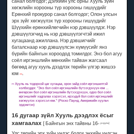
санал болгодог;
Дэлхийн улс орны Хууль зүйн
хөгжлийн хорооны түр хорооны гишүүдийг
Ерөнхий прокурор санал болгодог;
Олон улсын
эрх зүйг хөгжүүлэх түр хорооны гишүүдийг
Шүүхийн ерөнхийлөгчийн нэр дэвшүүлдэг.
Нэр
дэвшүүлэгчид нь нэр дэвшүүлэгчтэй ижил
хугацаанд ажиллана.
Нэр дэвшигчийг
баталснаар нэр дэвшүүлсэн хүмүүсийг янз
бүрийн байнгын хороодод томилдог.
Энэ бол агуу
соёл иргэншлийн мөнхийн тайван жагсаал
бөгөөд агуу хууль дээдлэх төрийн үлгэр жишээ
юм
.
[46]
Хууль нь тодорхой цаг хугацаа, орон зайд соёл иргэншилтэй
[46]
холбогддог.
"Энэ бол соёл иргэншлийн бүтээгдэхүүн юм ...
өнгөрсөн бол соёл иргэншлийн бүтээгдэхүүн, одоо бол соёл
иргэншлийг хадгалах хэрэгсэл, ирээдүй бол соёл иргэншлийг
хөгжүүлэх хэрэгсэл юм."
(Роско Паунд, Америкийн хуульч
эрдэмтэн)
16 дугаар зүйл Хууль дээдлэх ёсыг
хамгаалах
[
Байнгын энх тайвны 16-
р хууль]
Улс төрийн эрх зүйн үндэс болох энхийн үндсэн