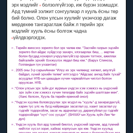
эрх мэдлийг
болзолгүйгээр, иж бүрэн эзэмшдэг.
[5]
Ард түмний ээлжит сонгуулиар л хууль ёсны төр
бий болно.
Олон улсын хуулийг үнэнчээр дагаж
мөрдөхөө тангараглаж байж л төрийн эрх
мэдлийг хууль ёсны болгож чадна
үйлдвэрлэгдэх.
[6]
.
Төрийн жинхэнэ зорилго бол эрх чөлөө юм.
"Засгийн газрын эцсийн
[2]
зорилго бол айдас хүйдсээр захирч, хязгаарлах биш, ... өөртөө
болон бусдад хохирол учруулахгүйгээр оршин тогтнох, ажиллах
байгалийн эрхийг бэхжүүлэх явдал биш юм."
(Барух Спиноза,
Голландын гүн ухаантан)
.
2005 оны 3-р сарын
Аннан
“Илүү их эрх чөлөөнд: хөгжил, аюулгүй
[3]
байдал, хүний ​​эрхийн төлөө” илтгэлдээ “Айдсаас ангид байх тухай”
асуудлыг НҮБ-ын цаашдын хүчин чармайлтын чиглэл болгон
оруулсан. НҮБ.
.“Олон улсын эрх зүйн дэг журмын үндсэн хэм хэмжээ нь үндэсний
[4]
эрх зүйн хэм хэмжээ хүчин төгөлдөр байх эцсийн шалтгаан мөн”.
(Ханс Келсен, Хууль ба төрийн ерөнхий онол)
.“Үндсэн хуулиа боловсруулах эрх мэдэл нь “хууль”-д захирагдахгүй,
[5]
харин тус улс нь бүгд найрамдах засаглал уу, хаант засаглал уу
гэдгийг тодорхойлж, засаг нь ардчилал уу, дарангуйлал уу гэдгийг
тодорхойлдог “хүч”-ээс үүсдэг”.
(БНХАУ-ын Хууль зүйч Лин Чи-
дун)
.
Үндсэн хууль бол ард түмний биелэл, үндэсний зарчим, ард түмний
[6]
нийтлэг хүсэл зориг, хабеас корпусын эрх юм.
Үндсэн хуульд
оруулах эрх мэдэл, нэмэлт өөрчлөлт нь ямар ч болзолгүйгээр ард