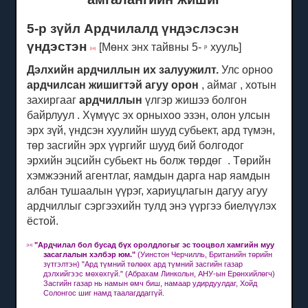
5-р зүйл Ардчилалд үндэслэсэн
үндэстэн
[Мөнх энх тайвны 5-
хууль]
р
[14]
Дэлхийн ардчиллын их залуужилт.
Улс орноо
ардчилсан жишигтэй агуу орон
, аймаг , хотын
захиргааг
ардчиллын
үлгэр жишээ болгон
байрлуул .
Хүмүүс эх орныхоо эзэн, олон улсын
эрх зүй, үндсэн хуулийн шууд субьект,
ард түмэн,
төр засгийн эрх үүргийг
шууд бий болгодог
эрхийн эцсийн субьект нь болж төрдөг .
Төрийн
хэмжээний агентлаг, яамдын дарга нар яамдын
албан тушаалын үүрэг, хариуцлагын дагуу агуу
ардчиллыг сэргээхийн тулд энэ үүргээ биелүүлэх
ёстой.
"
Ардчилал бол бусад бүх оролдлогыг эс тооцвол хамгийн муу
[14]
засаглалын хэлбэр юм."
(Уинстон Черчилль, Британийн төрийн
зүтгэлтэн) "Ард түмний төлөөх ард түмний засгийн газар
дэлхийгээс мөхөхгүй."
(Абрахам Линкольн, АНУ-ын Ерөнхийлөгч)
Засгийн газар нь намын өмч биш, намаар удирдуулдаг, Хойд
Солонгос шиг намд таалагддаггүй.