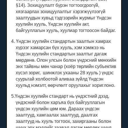
§14).
Зохицуулалт бүрэн тогтоогдоогүй,
хязгаарлах зохицуулалтыг хэрэгжүүлээгүй
заалтуудын хувьд тэдгээрийн журмыг Үндсэн
хуулийн хууль, Үндсэн хуулийн акт,
байгууллагын хууль, хуулиар тогтоосон байдаг.
4. Үндсэн хуулийн стандартын заалтын хамрах
хүрээг хамарсан бүх хууль, хэм хэмжээ нь
Үндсэн хуулийн стандартын заалтыг дагаж
мөрдөнө.
Олон улсын болон үндэсний мөнхийн
энх тайвны мөн чанар (хоёр төрлийн субъектив
хүсэл зориг,
шинжлэх ухааны 28 хууль
) үндэс
суурьтай холбоотой аливаа зүйлд Үндсэн
хуульд нэмэлт, өөрчлөлт оруулахыг хориглоно.
5.Үндсэн хуулийн стандарт нь үндэстний дээд,
үндэсний болон харъяа бүх байгууллагын
үндсэн хуулийн цөм юм.
Дараах үндсэн
заалтууд, хамгаалах заалтууд, даалгах
заалтууд нь хууль тогтоох, захиргааны болон
шүүх эрх мэдлийг заавал дагаж мөрдөх шууд