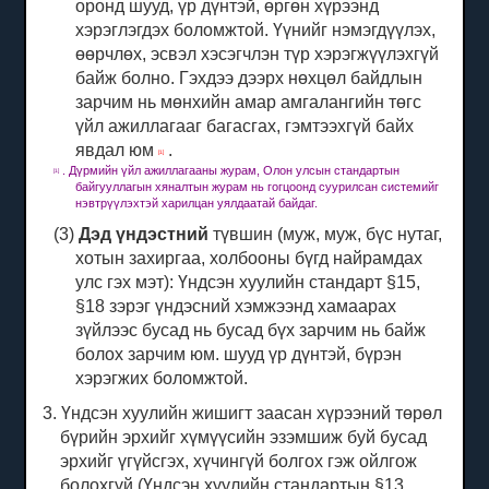
оронд шууд, үр дүнтэй, өргөн хүрээнд
хэрэглэгдэх боломжтой.
Үүнийг нэмэгдүүлэх,
өөрчлөх, эсвэл хэсэгчлэн түр хэрэгжүүлэхгүй
байж болно.
Гэхдээ дээрх нөхцөл байдлын
зарчим нь мөнхийн амар амгалангийн төгс
үйл ажиллагааг багасгах, гэмтээхгүй байх
явдал юм
.
[1]
.
Дүрмийн үйл ажиллагааны журам, Олон улсын стандартын
[1]
байгууллагын хяналтын журам нь гогцоонд суурилсан системийг
нэвтрүүлэхтэй харилцан уялдаатай байдаг.
(3)
Дэд үндэстний
түвшин (муж, муж, бүс нутаг,
хотын захиргаа, холбооны бүгд найрамдах
улс гэх мэт): Үндсэн хуулийн стандарт §15,
§18 зэрэг үндэсний хэмжээнд хамаарах
зүйлээс бусад нь бусад бүх зарчим нь байж
болох зарчим юм. шууд үр дүнтэй, бүрэн
хэрэгжих боломжтой.
3. Үндсэн хуулийн жишигт заасан хүрээний төрөл
бүрийн эрхийг хүмүүсийн эзэмшиж буй бусад
эрхийг үгүйсгэх, хүчингүй болгох гэж ойлгож
болохгүй (Үндсэн хуулийн стандартын §13,