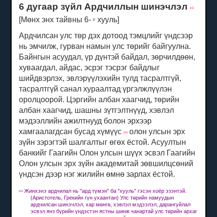
6 дугаар зүйл Ардчиллын шинэчлэл
[15]
[Мөнх энх тайвны 6-
хууль]
р
Ардчилсан улс төр дэх дотоод тэмцлийг үндсээр
нь эмчилж, гурван намын улс төрийг байгуулна.
Байнгын асуудал, үр дүнтэй байдал, зөрчилдөөн,
хуваагдал, айдас, эсрэг тэсрэг байдлыг
шийдвэрлэх, эвлэрүүлэхийн тулд тасралтгүй,
тасралтгүй санал хураалтад үргэлжлүүлэн
оролцоорой.
Цэргийн албан хаагчид, төрийн
албан хаагчид, шашны зүтгэлтнүүд, хэвлэл
мэдээллийн ажилтнууд болон эрхээр
хамгаалагдсан бусад хүмүүс
олон улсын эрх
[16]
зүйн зэрэгтэй шалгалтыг өгөх ёстой.
Асуултын
банкийг Гаагийн Олон улсын шүүх эсвэл Гаагийн
Олон улсын эрх зүйн академитай зөвшилцсөний
үндсэн дээр нэг жилийн өмнө зарлах ёстой.
Жинхэнэ ардчилал нь "ард түмэн" ба "хууль" гэсэн хоёр эзэнтэй.
[15]
(Аристотель, Грекийн гүн ухаантан) Улс төрийн намуудын
ардчилсан шинэчлэл, хар мөнгө, хэвлэл мэдээлэл, дарангуйлал
эсвэл янз бүрийн үндэстэн ястны шинж чанартай улс төрийн архаг