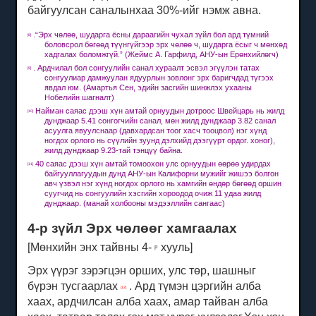
байгуулсан саналынхаа 30%-ийг нэмж авна.
.“Эрх чөлөө, шударга ёсны дараагийн чухал зүйл бол ард түмний
[8]
боловсрол бөгөөд түүнгүйгээр эрх чөлөө ч, шударга ёсыг ч мөнхөд
хадгалах боломжгүй.”
(Жеймс А. Гарфилд, АНУ-ын Ерөнхийлөгч)
.
Ардчилал бол сонгуулийн санал хураалт эсвэл эгүүлэн татах
[9]
сонгуулиар дамжуулан ядуурлын зовлонг эрх баригчдад түгээх
явдал юм.
(Амартья Сен, эдийн засгийн шинжлэх ухааны
Нобелийн шагналт)
Найман саяас дээш хүн амтай орнуудын дотроос Швейцарь нь жилд
[10]
дунджаар 5.41 сонгогчийн санал, мөн жилд дунджаар 3.82 санал
асуулга явуулснаар (давхардсан тоог хасч тооцвол) нэг хүнд
ногдох орлого нь сүүлийн зуунд дэлхийд дээгүүрт ордог. хоног),
жилд дунджаар 9.23-тай тэнцүү байна.
40 саяас дээш хүн амтай томоохон улс орнуудын өөрөө удирдах
[11]
байгууллагуудын дунд АНУ-ын Калифорни мужийг жишээ болгон
авч үзвэл нэг хүнд ногдох орлого нь хамгийн өндөр бөгөөд оршин
суугчид нь сонгуулийн хэсгийн хороодод очиж
11 удаа
жилд
дунджаар
.
(манай холбооны мэдээллийн сангаас)
4-р зүйл Эрх чөлөөг хамгаалах
[Мөнхийн энх тайвны 4-
хууль]
р
Эрх үүрэг зэрэгцэн орших, улс төр, шашныг
бүрэн тусгаарлах
.
Ард түмэн цэргийн алба
[12]
хаах, ардчилсан алба хаах, амар тайван алба