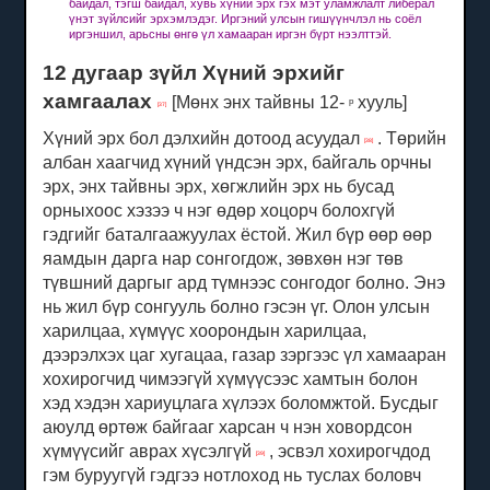
байдал, тэгш байдал, хувь хүний ​​эрх гэх мэт уламжлалт либерал
үнэт зүйлсийг эрхэмлэдэг. Иргэний улсын гишүүнчлэл нь соёл
иргэншил, арьсны өнгө үл хамааран иргэн бүрт нээлттэй.
12 дугаар зүйл Хүний эрхийг
хамгаалах
[Мөнх энх тайвны 12-
хууль]
р
[37]
Хүний эрх бол дэлхийн дотоод асуудал
.
Төрийн
[38]
албан хаагчид хүний ​​үндсэн эрх, байгаль орчны
эрх, энх тайвны эрх, хөгжлийн эрх нь бусад
орныхоос хэзээ ч нэг өдөр хоцорч болохгүй
гэдгийг баталгаажуулах ёстой.
Жил бүр өөр өөр
яамдын дарга нар сонгогдож, зөвхөн нэг төв
түвшний даргыг ард түмнээс сонгодог болно.
Энэ
нь жил бүр сонгууль болно гэсэн үг.
Олон улсын
харилцаа, хүмүүс хоорондын харилцаа,
дээрэлхэх цаг хугацаа, газар зэргээс үл хамааран
хохирогчид чимээгүй хүмүүсээс хамтын болон
хэд хэдэн хариуцлага хүлээх боломжтой.
Бусдыг
аюулд өртөж байгааг харсан ч нэн ховордсон
хүмүүсийг аврах хүсэлгүй
, эсвэл хохирогчдод
[39]
гэм буруугүй гэдгээ нотлоход нь туслах боловч