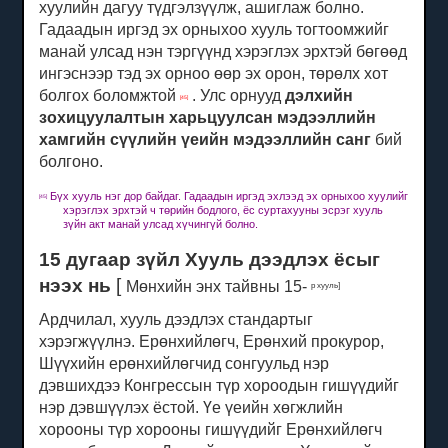
хуулийн дагуу түдгэлзүүлж, ашиглаж болно.
Гадаадын иргэд эх орныхоо хууль тогтоомжийг
манай улсад нэн тэргүүнд хэрэглэх эрхтэй бөгөөд
ингэснээр тэд эх орноо өөр эх орон, төрөлх хот
болгох боломжтой
.
Улс орнууд
дэлхийн
[45]
зохицуулалтын харьцуулсан мэдээллийн
хамгийн сүүлийн үеийн мэдээллийн санг
бий
болгоно.
Бүх хууль нэг дор байдаг.
Гадаадын иргэд эхлээд эх орныхоо хуулийг
[45]
хэрэглэх эрхтэй ч төрийн бодлого, ёс суртахууны эсрэг хууль
зүйн акт манай улсад хүчингүй болно.
15 дугаар зүйл Хууль дээдлэх ёсыг
нээх нь
[
Мөнхийн энх тайвны 15-
р хууль]
Ардчилал, хууль дээдлэх стандартыг
хэрэгжүүлнэ.
Ерөнхийлөгч, Ерөнхий прокурор,
Шүүхийн ерөнхийлөгчид сонгуульд нэр
дэвшихдээ Конгрессын түр хороодын гишүүдийг
нэр дэвшүүлэх ёстой.
Үе үеийн хөгжлийн
хорооны түр хорооны гишүүдийг Ерөнхийлөгч