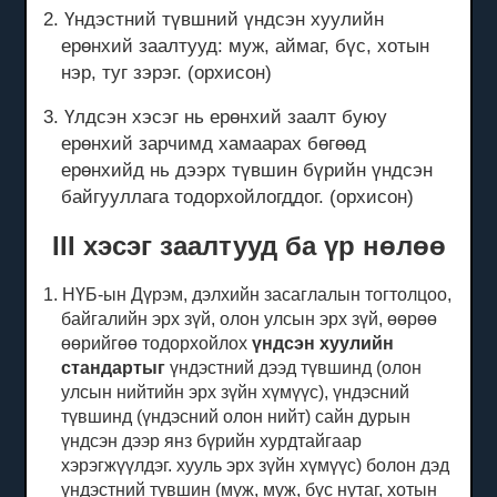
2. Үндэстний түвшний үндсэн хуулийн
ерөнхий заалтууд: муж, аймаг, бүс, хотын
нэр, туг зэрэг.
(орхисон)
3. Үлдсэн хэсэг нь ерөнхий заалт буюу
ерөнхий зарчимд хамаарах бөгөөд
ерөнхийд нь дээрх түвшин бүрийн үндсэн
байгууллага тодорхойлогддог.
(орхисон)
III хэсэг заалтууд ба үр нөлөө
1. НҮБ-ын Дүрэм, дэлхийн засаглалын тогтолцоо,
байгалийн эрх зүй, олон улсын эрх зүй, өөрөө
өөрийгөө тодорхойлох
үндсэн хуулийн
стандартыг
үндэстний дээд түвшинд
(олон
улсын нийтийн эрх зүйн хүмүүс), үндэсний
түвшинд (үндэсний олон нийт)
сайн дурын
үндсэн дээр янз бүрийн хурдтайгаар
хэрэгжүүлдэг.
хууль эрх зүйн хүмүүс) болон дэд
үндэстний түвшин (муж, муж, бүс нутаг, хотын