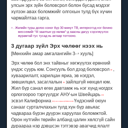
улсын эрх зүйн боловсрол болон бусад мэдээг
хүлээн авах боломжийг олгохын тулд бүх хүчин
чармайлтаа гарга.
.
Жилийн турш долоо хоног бүр 30 минут ТВ, интернэтэд нэг богино
[7]
мессежийг “III заалтын үр нөлөө”-д заасны дагуу хэрэгжүүлэх
журамтай тус тусад нь актаар тогтооно.
3 дугаар зүйл Эрх чөлөөг нээх нь
[Мөнхийн амар амгалангийн 3-
хууль]
р
Эрх чөлөө бол энх тайвныг хөгжүүлэх ерөнхий
үндэс суурь юм.
Сонгууль бол дээд боловсрол
,
[8]
хуваарилалт, харилцан яриа, эв нэгдэл,
зөвшилцөл, засаглалын
зайлшгүй нөхцөл юм.
[9]
Жил бүр санал өгөх давтамж нь
нэг хүнд ногдох
орлогоороо тэргүүлдэг АНУ-ын Швейцарь
[10]
эсвэл Калифорниа
Үндэсний оюун
[11] -ээс хэтрэхгүй байх ёстой.
санааг сурталчлахын тулд хүн бүр авьяас
чадвараа бүрэн дүүрэн харуулах боломжтой.
Орон нутгийн төрийн албанд цалин хөлсгүй сайн
дураараа нэр дэвшсэн тэтгэвэр авагчид ялалт