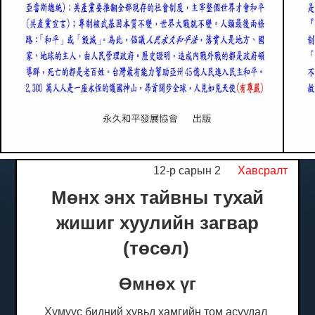
12-р сарын 2
Хавсралт
Мөнх энх тайвны тухай
жишиг хуулийн загвар
(төсөл)
Өмнөх үг
Хүмүүс бидний хувьд хамгийн том асуудал