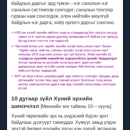
байдлын даргыг ард түмэн
нэг саналын нэг
[27]
саналын системээр сонгодог;
саналын тоогоор
гурван нам сонгогдож, олон нийтийн аюулгүй
байдлын нэг дарга, хоёр орлогч даргыг сонгоно.
НҮБ-ын хүний ​​эрхийн нийтлэг үндсэн стандартад бүх гишүүн улсууд
[25]
гарын үсэг зурсны дараа дүрэмд захирагдахгүй байгаа улс орнууд
бусад улсыг нэгтгэх гэж чадахгүй.
“Иргэний болон улс төрийн эрхийн тухай олон улсын пакт” болон
[26]
“Эдийн засаг, нийгэм, соёлын эрхийн тухай олон улсын пакт”
хоёулаа 1976 онд олон улсын эрх зүй болсон. Хоёр пактийн §1
нь
үндсэн хуулийн өөрийгөө тодорхойлох эрхийг бүрдүүлдэг
.
Хотын захиргаа нь дэлхийн нутагшуулалт, орон нутгийн
даяаршлын орон нутгийн шинж чанарыг бий болгож, олон улсын
нийслэл болох чадвартай.
АНУ-ын муж улсын шерифүүдийг ард түмнээс сонгодог.
Цагдааг далд
[27]
ертөнцийн туслах биш ард түмний асрагч болгохын тулд анхан
шатны хамгаалалтын дарга нар ард түмний сонгуулиар сонгогдох
ёстой.
10 дугаар зүйл Хүний эрхийн
шинэчлэл
[Мөнхийн энх тайвны 10-
хууль]
р
Хүний төрөлхийн эрх нь үндэсний бүрэн эрхт
байдлаас дээгүүрт тавигддаг.
Хүмүүс амьд үлдэх
эрхтэй бөгөөд хуулийн дагуу нэн даруй эвтанази