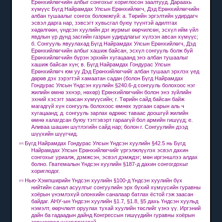
Ерөнхийлөгчийн албыг сонгохыг хориглосон заалтууд.
Дараахь
хүмүүс Бүгд Найрамдах Улсын Ерөнхийлөгч, Дэд Ерөнхийлөгчийн
албан тушаалыг сонгох боломжгүй: a.
Төрийн эргэлтийн удирдагч
эсвэл дарга нар,
зэвсэгт хувьсгал буюу түүнтэй адилтгах
хөдөлгөөн, үндсэн хуулийн дэг журмыг өөрчилсөн, эсхүл ийм үйл
явдлын үр дүнд засгийн газрын удирдлагыг хүлээн авсан хүмүүс;
б.
Сонгууль явуулахад Бүгд Найрамдах Улсын Ерөнхийлөгч, Дэд
Ерөнхийлөгчийн албыг хашиж байсан, эсхүл сонгууль болж буй
Ерөнхийлөгчийн бүрэн эрхийн хугацаанд энэ албан тушаалыг
хашиж байсан хүн;
в.
Бүгд Найрамдах Гондурас Улсын
Ерөнхийлөгч юм уу Дэд Ерөнхийлөгчийг албан тушаал эрхлэх үед
дөрөв дэх зэрэгтэй хамаатан садан (болон Бүгд Найрамдах
Гондурас Улсын Үндсэн хуулийн §240.6-д сонгууль болохоос нэг
жилийн өмнө эхнэр, нөхөр) Ерөнхийлөгчийн болон энэ зүйлийн
эхний хэсэгт заасан хүмүүсийн;
г.
Төрийн сайд байсан байж
магадгүй хүн
сонгууль болохоос өмнөх зургаан сарын аль ч
хугацаанд;
д.
сонгууль зарлах өдрөөс таваас доошгүй жилийн
өмнө халагдсан буюу тэтгэвэрт гараагүй бол армийн гишүүд;
е.
Аливаа шашин шүтлэгийн сайд нар;
болон г.
Сонгуулийн дээд
шүүхийн шүүгчид.
Бүгд Найрамдах Гондурас Улсын Үндсэн хуулийн §42.5 нь Бүгд
[22]
Найрамдах Улсын Ерөнхийлөгчийг үргэлжлүүлэх эсвэл дахин
сонгохыг уриалж, дэмжсэн, эсвэл дэмждэг;
мөн иргэншлээ алдах
болно.
Гватемалын Үндсэн хуулийн §187-д дахин сонгогдохыг
хориглодог.
Нью-Хэмпширийн Үндсэн хуулийн §100-д ​​Үндсэн хуулийн бүх
[23]
нийтийн санал асуулгыг сонгуулийн эрх бүхий хүмүүсийн гуравны
хоёрын үнэмлэхүй олонхийн саналаар батлах ёстой гэж заасан
байдаг.
АНУ-ын Үндсэн хуулийн §1.7, §1.8, §5 дахь Үндсэн хуульд
нэмэлт, өөрчлөлт оруулах тухай хуулийн төслийг үзнэ үү.
Иргэний
дайн ба гадаадын дайнд Конгрессын гишүүдийн гуравны хоёрын