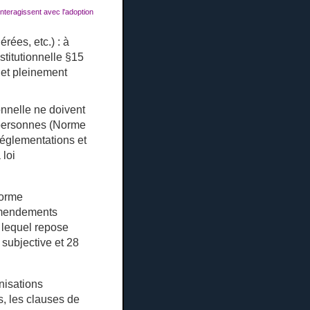
interagissent avec l'adoption
rées, etc.) : à
stitutionnelle §15
 et pleinement
onnelle ne doivent
s personnes (Norme
réglementations et
 loi
Norme
mendements
r lequel repose
 subjective et 28
nisations
s, les clauses de