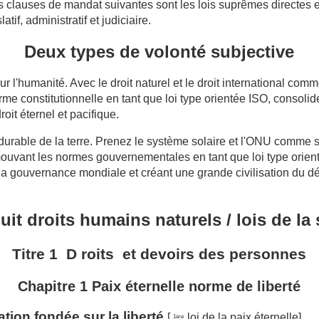
 clauses de mandat suivantes sont les lois suprêmes directes et 
atif, administratif et judiciaire.
Deux types de volonté subjective
our l'humanité.
Avec le droit naturel et le droit international comm
me constitutionnelle en tant que loi type orientée ISO, consolider 
roit éternel et pacifique.
urable de la terre.
Prenez le système solaire et l'ONU comme 
mouvant les normes gouvernementales en tant que loi type orien
la gouvernance mondiale et créant une grande civilisation du 
uit droits humains naturels / lois de la
Titre 1
D
roits et
devoirs
des personnes
Chapitre 1 Paix éternelle norme de liberté
ation fondée sur la liberté
[
loi de la paix éternelle]
1ère