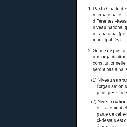
1. Par la Charte de
international et l
différentes vites
niveau national 
infranational (p
municipalités).
2. Si une dispositi
une organisation
constitutionnelle
seront pas ainsi a
(1) Niveau
supran
l'organisation 
principes d'int
(2) Niveau
nation
efficacement et
partie de cell
ci-dessus est q
éternelle
.