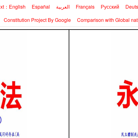
ext：English
Españal
العربية
Français
Русский
Deut
Constitution Project By Google
Comparison with Global nati