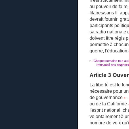
Il est strictement i
au pouvoir de fair
filaires/sans fil ap
devrait fournir gra
participants politi
sa radio nationale g
doivent être régis 
permettre à chacun s
guerre, l'éducation 
.
Chaque semaine tout au lo
[7]
l'efficacité des disposi
Article 3 Ouver
La liberté est le f
nécessaire pour u
de gouvernance
.
[9]
ou de la Californie
[
l'esprit national, c
volontairement à u
nombre de voix qu'i