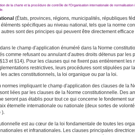
ion de la charte et la procédure de contrôle de l'Organisation internationale de normalisation 
le.
ational
(États, provinces, régions, municipalités, républiques fédé
 éléments spécifiques au niveau national, tels que la norme con
s autres sont des principes qui peuvent être directement efficace
s dans le champ d'application énuméré dans la Norme constituti
étés comme refusant ou annulant d'autres droits détenus par le
 §13 et §14).
Pour les clauses qui ne fixent pas entièrement les 
lementations restrictives, leurs procédures sont stipulées par la
 les actes constitutionnels, la loi organique ou par la loi.
ou normes impliquant le champ d'application des clauses de la 
 sont liées par les clauses de la Norme constitutionnelle.
Des a
ne seront pas établis pour tout ce qui concerne le fondement su
aix éternelle internationale ou nationale (deux sortes de volonté
e
).
utionnelle est au cœur de la loi fondamentale de toutes les orga
nationales et infranationales.
Les clauses principales directrice