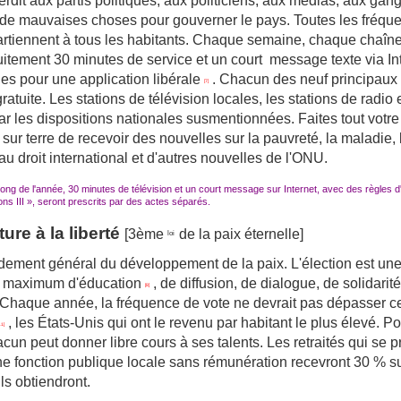
nterdit aux partis politiques, aux politiciens, aux médias, aux ga
e de mauvaises choses pour gouverner le pays.
Toutes les fréqu
partiennent à tous les habitants.
Chaque semaine, chaque chaîne 
tuitement
30
minutes
de service et un court
message texte via In
ques pour une application libérale
.
Chacun des neuf principaux p
[7]
ratuite.
Les stations de télévision locales, les stations de radio
par les dispositions nationales susmentionnées.
Faites tout votr
ur terre de recevoir des nouvelles sur la pauvreté, la maladie, l
au droit international et d'autres nouvelles de l'ONU.
ng de l'année, 30 minutes de télévision et un court message sur Internet, avec des règles d'
tions III », seront prescrits par des actes séparés.
ture à la liberté
[3ème
de la paix éternelle]
loi
ondement général du développement de la paix.
L'élection est un
n maximum d'éducation
, de diffusion, de dialogue, de solidari
[8]
Chaque année, la fréquence de vote ne devrait pas dépasser ce
, les États-Unis qui ont le revenu par habitant le plus élevé.
Po
11]
hacun peut donner libre cours à ses talents.
Les retraités qui se 
ne fonction publique locale sans rémunération recevront 30 % 
ls obtiendront.