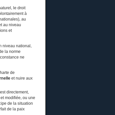
turel, le droit
olontairement à
ationales), au
et au niveau
ions et
n niveau national,
 de la norme
irconstance ne
harte de
rnelle
et nuire aux
est directement,
et modifiée, ou une
cipe de la situation
ait de la paix