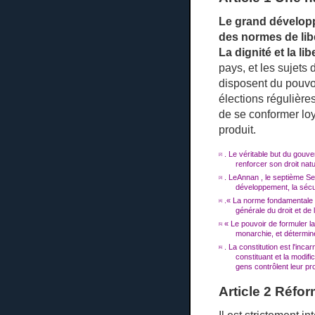
Le grand développ
des normes de lib
La dignité et la l
pays, et les sujets 
disposent du pouvo
élections régulière
de se conformer loy
produit.
.
Le véritable but du gouve
[2]
renforcer son droit natu
.
Le
Annan
, le septième Se
[3]
développement, la sécur
.« La norme fondamentale de 
[4]
générale du droit et de l
« Le pouvoir de formuler la 
[5]
monarchie, et détermin
.
La constitution est l'inc
[6]
constituant et la modifi
gens contrôlent leur pro
Article 2 Réfor