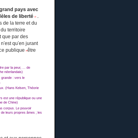
grand pays avec
les de liberté
.
[3]
 de la terre et du
du territoire
t que par des
n'est qu'en jurant
nce publique
être
[6]
re par la peur, … de
he néerlandais)
 grande : vers le
.
aux.
(Hans Kelsen, Théorie
ays est une république ou une
ue de Chine)
eas corpus.
Le pouvoir
 de leurs propres âmes ;
les