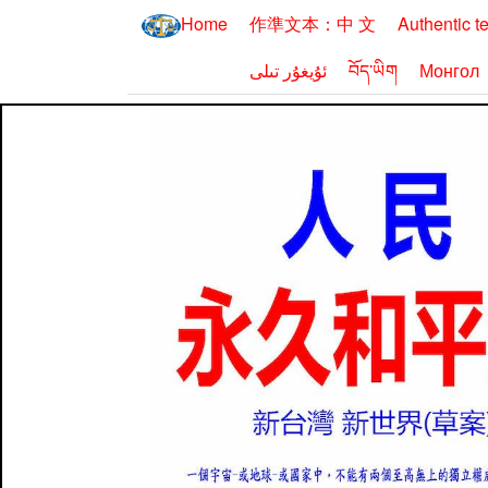
Home
作準文本：中 文
Authentic t
ئۇيغۇر تىلى
བོད་ཡིག
Монгол