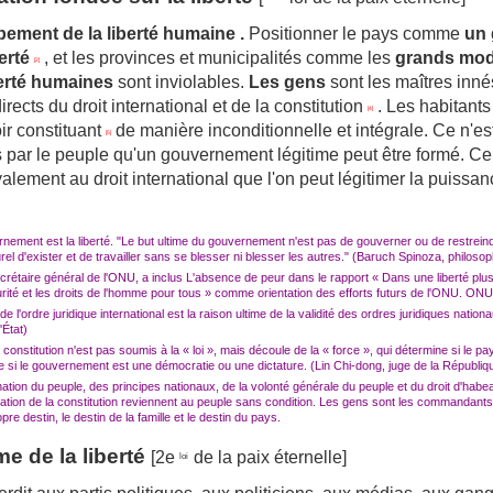
ement de la liberté humaine
.
Positionner le pays comme
un 
erté
, et les provinces et municipalités comme les
grands modè
[2]
iberté humaines
sont inviolables.
Les gens
sont les maîtres innés
directs du droit international et de la constitution
.
Les habitants 
[4]
ir constituant
de manière inconditionnelle et intégrale.
Ce n'es
[5]
s par le peuple qu'un gouvernement légitime peut être formé.
Ce 
alement au droit international que l'on peut légitimer la puissa
rnement est la liberté.
"Le but ultime du gouvernement n'est pas de gouverner ou de restreind
rel d'exister et de travailler sans se blesser ni blesser les autres."
(Baruch Spinoza, philosop
crétaire général de l'ONU, a inclus L'absence de peur dans le rapport « Dans une liberté plus
ité et les droits de l'homme pour tous » comme orientation des efforts futurs de l'ONU. ONU
l'ordre juridique international est la raison ultime de la validité des ordres juridiques nation
'État)
constitution n'est pas soumis à la « loi », mais découle de la « force », qui détermine si le p
e si le gouvernement est une démocratie ou une dictature.
(Lin Chi-dong, juge de la Républiq
arnation du peuple, des principes nationaux, de la volonté générale du peuple et du droit d'hab
cation de la constitution reviennent au peuple sans condition.
Les gens sont les commandants
pre destin, le destin de la famille et le destin du pays.
me de la liberté
[2e
de la paix éternelle]
loi