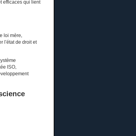
efficaces qui lient
e loi mère,
l'état de droit et
système
tée ISO,
développement
 science