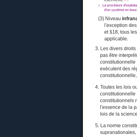
[1]
.
La procédure d'exploitat
[1]
d'un système en bouc
(3) Niveau
infran
l'exception des
et §18, tous le
applicable.
3. Les divers droit
pas être interpr
constitutionnelle
exécutent des rég
constitutionnelle,
4. Toutes les lois 
constitutionnelle
constitutionnels 
l'essence de la p
lois de la scienc
5. La norme constit
supranationales, 