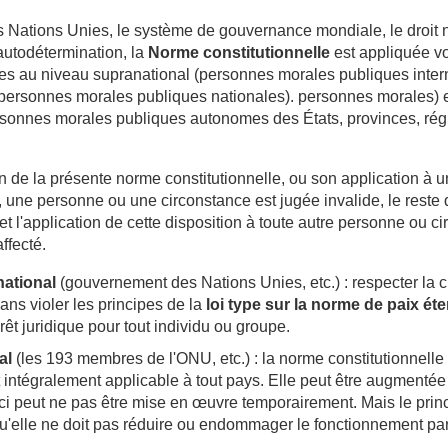
s Nations Unies, le système de gouvernance mondiale, le droit na
'autodétermination, la
Norme constitutionnelle
est appliquée v
ses au
niveau supranational
(personnes morales publiques intern
(personnes morales publiques nationales). personnes morales) 
ersonnes morales publiques autonomes des États, provinces, rég
on de la présente norme constitutionnelle, ou son application à u
, une personne ou une circonstance est jugée invalide, le reste
 et l'application de cette disposition à toute autre personne ou c
ffecté.
ational
(gouvernement des Nations Unies, etc.) : respecter la c
sans violer les principes de la
loi type sur la norme de paix éte
érêt juridique pour tout individu ou groupe.
al
(les 193 membres de l'ONU, etc.) : la norme constitutionnelle 
 intégralement applicable à tout pays.
Elle peut être augmentée 
e-ci peut ne pas être mise en œuvre temporairement.
Mais le prin
u'elle ne doit pas réduire ou endommager le fonctionnement parf