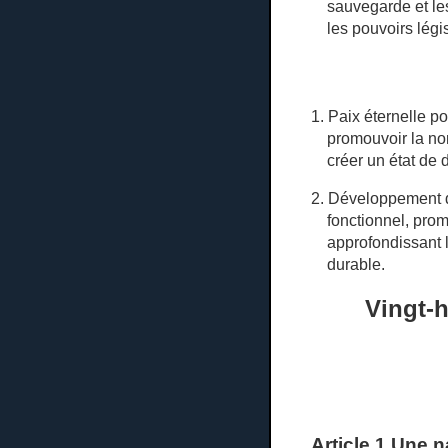
sauvegarde et les
les pouvoirs législ
1. Paix éternelle p
promouvoir la nor
créer un état de d
2. Développement d
fonctionnel, pro
approfondissant 
durable.
Vingt-h
Article 1 Une n