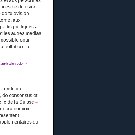
ngs et aux personnes
ences de diffusion
de télévision
ternet aux
artis politiques a
 et les autres médias
e possible pour
a pollution, la
application selon «
e condition
té, de consensus et
lle de la Suisse
[10]
ur promouvoir
présentent
supplémentaires du