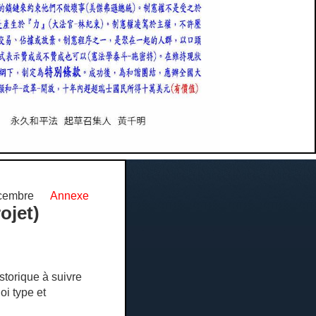
écembre
Annexe
ojet)
torique à suivre
oi type et