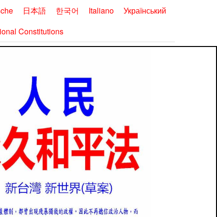
sche
日本語
한국어
Italiano
Український
onal Constitutions