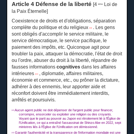
Article 4 Défense de la liberté
[4
Loi de
ème
la Paix Éternelle]
Coexistence de droits et d'obligations, séparation
complète du politique et du religieux
.
Les gens
[12]
sont obligés d'accomplir le service militaire, le
service démocratique, le service pacifique, le
paiement des impôts, etc. Quiconque agit pour
troubler la paix, attaquer la démocratie, l'état de droit
ou l'ordre, abuser du droit à la liberté, répandre de
fausses informations
cognitives
dans les affaires
intérieures
, diplomatie, affaires militaires,
[13 ]
économie et commerce, etc., ou prôner la dictature,
adhérer à des ennemis, leur apporter aide et
réconfort doivent être immédiatement interdits,
arrêtés et poursuivis.
Aucun agent public ne doit dépenser de l'argent public pour financer,
[12]
corrompre, ensorceler ou exploiter une religion ou des croyants.
Voyant que le parti au pouvoir au Japon est étroitement lié à l'Église de
l'Unification, ce qui a entraîné l'assassinat de Shinzo Abe en 2022, sept
ministres liés à l'Église de l'Unification ont démissionné.
Garantir l'authenticité et la transparence de l'information mondiale est une
[13]