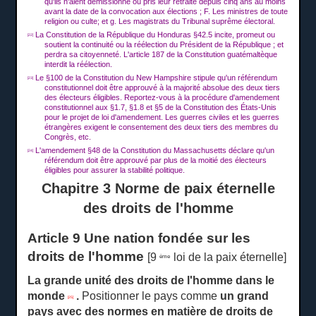
qu'ils n'aient démissionné ou pris leur retraite depuis cinq ans au moins
avant la date de la convocation aux élections ;
F.
Les ministres de toute
religion ou culte;
et g.
Les magistrats du Tribunal suprême électoral.
La Constitution de la République du Honduras §42.5 incite, promeut ou
[22]
soutient la continuité ou la réélection du Président de la République ;
et
perdra sa citoyenneté.
L'article 187 de la Constitution guatémaltèque
interdit la réélection.
Le §100 de la Constitution du New Hampshire stipule qu'un référendum
[23]
constitutionnel doit être approuvé à la majorité absolue des deux tiers
des électeurs éligibles.
Reportez-vous à la procédure d'amendement
constitutionnel aux §1.7, §1.8 et §5 de la Constitution des États-Unis
pour le projet de loi d'amendement.
Les guerres civiles et les guerres
étrangères exigent le consentement des deux tiers des membres du
Congrès, etc.
L'amendement §48 de la Constitution du Massachusetts déclare qu'un
[24]
référendum doit être approuvé par plus de la moitié des électeurs
éligibles pour assurer la stabilité politique.
Chapitre 3 Norme de paix éternelle
des droits de l'homme
Article 9 Une nation fondée sur les
droits de l'homme
[9
loi de la paix éternelle]
ème
La grande unité des droits de l'homme dans le
monde
.
Positionner le pays comme
un
grand
[25]
pays avec des normes en matière de droits de