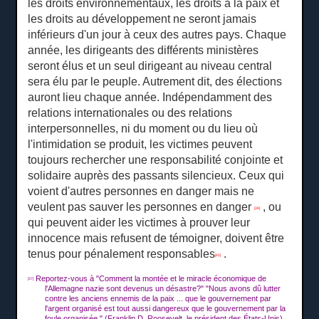
les droits environnementaux, les droits à la paix et
les droits au développement ne seront jamais
inférieurs d'un jour à ceux des autres pays.
Chaque
année, les dirigeants des différents ministères
seront élus et un seul dirigeant au niveau central
sera élu par le peuple.
Autrement dit, des élections
auront lieu chaque année.
Indépendamment des
relations internationales ou des relations
interpersonnelles, ni du moment ou du lieu où
l'intimidation se produit, les victimes peuvent
toujours rechercher une responsabilité conjointe et
solidaire auprès des passants silencieux.
Ceux qui
voient d'autres personnes en danger mais ne
veulent pas sauver les personnes en danger
, ou
[39]
qui peuvent aider les victimes à prouver leur
innocence mais refusent de témoigner, doivent être
tenus pour pénalement responsables
.
[40]
Reportez-vous à "Comment la montée et le miracle économique de
[37]
l'Allemagne nazie sont devenus un désastre?"
"Nous avons dû lutter
contre les anciens ennemis de la paix ... que le gouvernement par
l'argent organisé est tout aussi dangereux que le gouvernement par la
foule organisée."
(Franklin D. Roosevelt, le président des États-Unis)