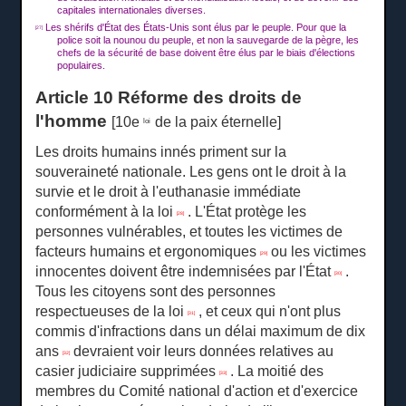
capitales internationales diverses.
Les shérifs d'État des États-Unis sont élus par le peuple.
Pour que la
[27]
police soit la nounou du peuple, et non la sauvegarde de la pègre, les
chefs de la sécurité de base doivent être élus par le biais d'élections
populaires.
Article 10 Réforme des droits de
l'homme
[10e
de la paix éternelle]
loi
Les droits humains innés priment sur la
souveraineté nationale.
Les gens ont le droit à la
survie et le droit à l'euthanasie immédiate
conformément à la loi
.
L'État protège les
[28]
personnes vulnérables, et toutes les victimes de
facteurs humains et ergonomiques
ou les victimes
[29]
innocentes doivent être indemnisées par l'État
.
[30]
Tous les citoyens sont des personnes
respectueuses de la loi
, et ceux qui n'ont plus
[31]
commis d'infractions dans un délai maximum de dix
ans
devraient voir leurs données relatives au
[32]
casier judiciaire supprimées
.
La moitié des
[33]
membres du Comité national d'action et d'exercice