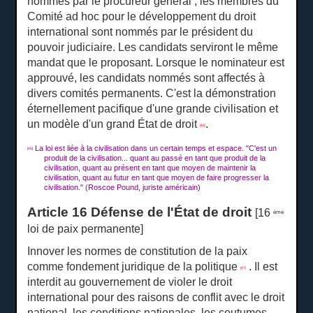
nommés par le procureur général ;
les membres du
Comité ad hoc pour le développement du droit
international sont nommés par le président du
pouvoir judiciaire.
Les candidats serviront le même
mandat que le proposant.
Lorsque le nominateur est
approuvé, les candidats nommés sont affectés à
divers comités permanents.
C'est la démonstration
éternellement pacifique d'une grande civilisation et
un modèle d'un grand État de droit
.
[46]
La loi est liée à la civilisation dans un certain temps et espace.
"C'est un
[46]
produit de la civilisation... quant au passé en tant que produit de la
civilisation, quant au présent en tant que moyen de maintenir la
civilisation, quant au futur en tant que moyen de faire progresser la
civilisation."
(Roscoe Pound, juriste américain)
Article 16 Défense de l'État de droit
[16
ème
loi de paix permanente]
Innover les normes de constitution de la paix
comme fondement juridique de la politique
.
Il est
[47]
interdit au gouvernement de violer le droit
international pour des raisons de conflit avec le droit
national, les conditions nationales, les coutumes,