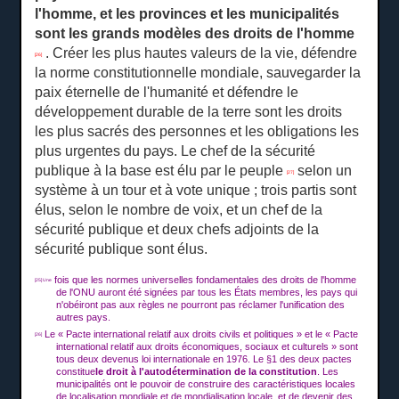
l'homme, et les provinces et les municipalités
sont les grands modèles des droits de l'homme
.
Créer les plus hautes valeurs de la vie, défendre
[26]
la norme constitutionnelle mondiale, sauvegarder la
paix éternelle de l'humanité et défendre le
développement durable de la terre sont les droits
les plus sacrés des personnes et les obligations les
plus urgentes du pays.
Le chef de la sécurité
publique à la base est élu par le peuple
selon un
[27]
système à un tour et à vote unique ;
trois partis sont
élus, selon le nombre de voix, et un chef de la
sécurité publique et deux chefs adjoints de la
sécurité publique sont élus.
fois que les normes universelles fondamentales des droits de l'homme
[25] Une
de l'ONU auront été signées par tous les États membres, les pays qui
n'obéiront pas aux règles ne pourront pas réclamer l'unification des
autres pays.
Le « Pacte international relatif aux droits civils et politiques » et le « Pacte
[26]
international relatif aux droits économiques, sociaux et culturels » sont
tous deux devenus loi internationale en 1976. Le §1 des deux pactes
constitue
le droit à l'autodétermination de la constitution
.
Les
municipalités ont le pouvoir de construire des caractéristiques locales
de localisation mondiale et de mondialisation locale, et de devenir des