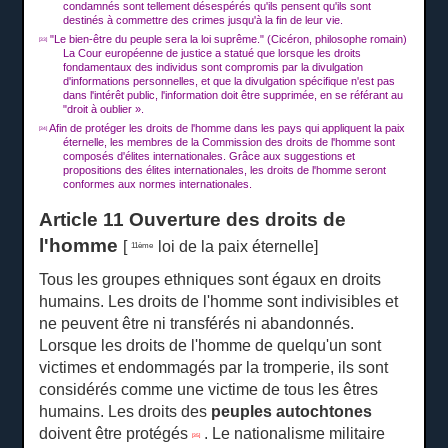
condamnés sont tellement désespérés qu'ils pensent qu'ils sont
destinés à commettre des crimes jusqu'à la fin de leur vie.
"Le bien-être du peuple sera la loi suprême."
(Cicéron, philosophe romain)
[33]
La Cour européenne de justice a statué que lorsque les droits
fondamentaux des individus sont compromis par la divulgation
d'informations personnelles, et que la divulgation spécifique n'est pas
dans l'intérêt public, l'information doit être supprimée, en se référant au
"droit à oublier ».
Afin de protéger les droits de l'homme dans les pays qui appliquent la paix
[34]
éternelle, les membres de la Commission des droits de l'homme sont
composés d'élites internationales.
Grâce aux suggestions et
propositions des élites internationales, les droits de l'homme seront
conformes aux normes internationales.
Article 11 Ouverture des droits de
l'homme
[
loi de la paix éternelle]
11ème
Tous les groupes ethniques sont égaux en droits
humains.
Les droits de l'homme sont indivisibles et
ne peuvent être ni transférés ni abandonnés.
Lorsque les droits de l'homme de quelqu'un sont
victimes et endommagés par la tromperie, ils sont
considérés comme une victime de tous les êtres
humains.
Les droits des
peuples autochtones
doivent être protégés
.
Le nationalisme militaire
[35]