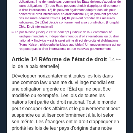
obligations, il ne demande pas comment les États doivent s'acquitter de
leurs obligations : (1) Les États peuvent choisir d'appliquer directement
le droit international.
(2) Ils peuvent également adopter des lois pour
convertir le droit international en droit national.
(3) Ils peuvent prendre
des mesures administratives.
(4) Ils peuvent prendre des mesures
judiciaires.
(5) L'État décide conformément à sa constitution.
(Hungdah
Chiu, Droit international)
Le positivisme juridique est le concept juridique de la « communauté
[44]
juridique mondiale ».
Indépendamment du droit international ou du droit
national, « l'individu » est le sujet ultime direct de droits et d'obligations.
(Hans Kelsen, philosophe juridique autrichien) Un gouvernement qui ne
respecte pas le droit international est un mauvais gouvernement.
Article 14 Réforme de l'état de droit
[14
ème
loi de la paix éternelle]
Développer horizontalement toutes les lois dans
une common law unanime du village mondial est
une obligation urgente de l'État qui ne peut être
modifiée ou exemptée.
Les lois de toutes les
nations font partie du droit national.
Tout le monde
peut s'occuper des affaires et le gouvernement peut
suspendre ou utiliser conformément à la loi selon
son mérite.
Les étrangers ont le droit d'appliquer en
priorité les lois de leur pays d'origine dans notre