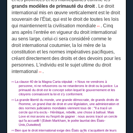
grands
modèles de primauté du droit
.
Le droit
international mis en œuvre verticalement est le droit
souverain de l'État, qui est le droit de toutes les lois
qui maintiennent la civilisation mondiale
.
Cinq
[43]
ans après l'entrée en vigueur du droit international
au sens large, celui-ci sera considéré comme le
droit international coutumier, la loi mère de la
constitution et les normes impératives pacifiques,
créant directement des droits et des devoirs pour les
personnes.
L'individu est le sujet ultime du droit
international
.
[44]
La clause 40 de la Magna Carta stipulait : « Nous ne vendrons à
[41]
personne, ni ne refuserons ou ne retarderons le droit ou la justice.
La
primauté du droit est le concept selon lequel le gouvernement et les
citoyens connaissent la loi et s'y conforment.
La grande liberté du monde, une grande démocratie, de grands droits de
[42]
l'homme, un grand état de droit et une législation, une administration et
des normes judiciaires mondiales viennent tous de : "Il a tracé un
cercle qui m'a exclu - Hérétique, rebelle, une chose à bafoué.
Mais
Love et moi avons eu l'esprit de gagner : nous avons tracé un cercle
qui l'a accueilli !
(Edwin Markham, le poète lauréat des États-
Unis,
Outwitted
)
Bien que le droit international exige des États qu'ils s'acquittent de leurs
[43]