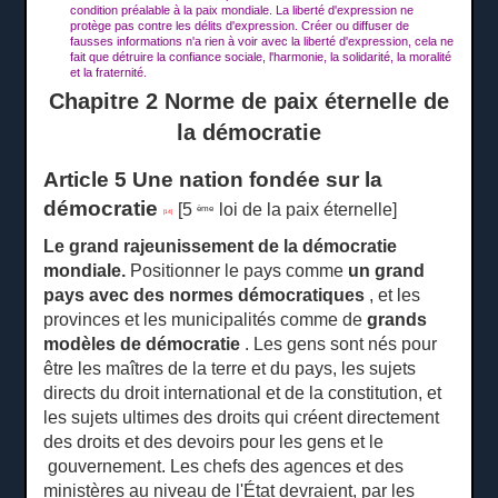
condition préalable à la paix mondiale.
La liberté d'expression ne
protège pas contre les délits d'expression.
Créer ou diffuser de
fausses informations n'a rien à voir avec la liberté d'expression, cela ne
fait que détruire la confiance sociale, l'harmonie, la solidarité, la moralité
et la fraternité.
Chapitre 2 Norme de paix éternelle de
la démocratie
Article 5 Une nation fondée sur la
démocratie
[5
loi de la paix éternelle]
ème
[14]
Le grand rajeunissement de la démocratie
mondiale.
Positionner le pays comme
un grand
pays avec des normes démocratiques
, et les
provinces et les municipalités comme de
grands
modèles de démocratie
.
Les gens sont nés pour
être les maîtres de la terre et du pays, les sujets
directs du droit international et de la constitution, et
les sujets ultimes des droits qui créent directement
des droits et
des devoirs pour les gens et le
gouvernement.
Les chefs des agences et des
ministères au niveau de l'État devraient, par les