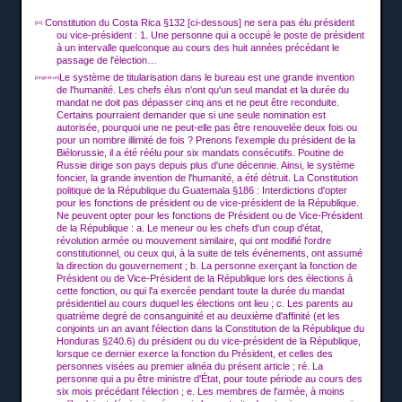
Constitution du Costa Rica §132 [ci-dessous] ne sera pas élu président
[20]
ou vice-président : 1. Une personne qui a occupé le poste de président
à un intervalle quelconque au cours des huit années précédant le
passage de l'élection…
Le système de titularisation dans le bureau est une grande invention
[vingt-et-un]
de l'humanité.
Les chefs élus n'ont qu'un seul mandat et la durée du
mandat ne doit pas dépasser cinq ans et ne peut être reconduite.
Certains pourraient demander que si une seule nomination est
autorisée, pourquoi une ne peut-elle pas être renouvelée deux fois ou
pour un nombre illimité de fois ?
Prenons l'exemple du président de la
Biélorussie, il a été réélu pour six mandats consécutifs.
Poutine de
Russie dirige son pays depuis plus d'une décennie.
Ainsi, le système
foncier, la grande invention de l'humanité, a été détruit.
La Constitution
politique de la République du Guatemala §186 : Interdictions d'opter
pour les fonctions de président ou de vice-président de la République.
Ne peuvent opter pour les fonctions de Président ou de Vice-Président
de la République : a.
Le meneur ou les chefs d'un coup d'état,
révolution armée ou mouvement similaire, qui ont modifié l'ordre
constitutionnel, ou ceux qui, à la suite de tels événements, ont assumé
la direction du gouvernement ;
b.
La personne exerçant la fonction de
Président ou de Vice-Président de la République lors des élections à
cette fonction, ou qui l'a exercée pendant toute la durée du mandat
présidentiel au cours duquel les élections ont lieu ;
c.
Les parents au
quatrième degré de consanguinité et au deuxième d'affinité (et les
conjoints un an avant l'élection dans la Constitution de la République du
Honduras §240.6) du président ou du vice-président de la République,
lorsque ce dernier exerce la fonction du Président, et celles des
personnes visées au premier alinéa du présent article ;
ré.
La
personne qui a pu être ministre d'État,
pour toute période au cours des
six mois précédant l'élection ;
e.
Les membres de l'armée, à moins