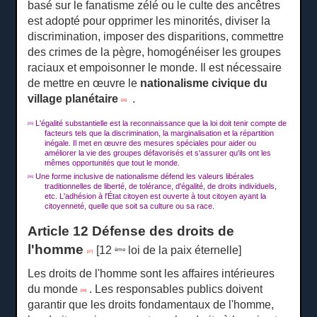
basé sur le fanatisme zélé ou le culte des ancêtres
est adopté pour opprimer les minorités, diviser la
discrimination, imposer des disparitions, commettre
des crimes de la pègre, homogénéiser les groupes
raciaux et empoisonner le monde.
Il est nécessaire
de mettre en œuvre le
nationalisme civique du
village planétaire
.
[36]
L'égalité substantielle est la reconnaissance que la loi doit tenir compte de
[35]
facteurs tels que la discrimination, la marginalisation et la répartition
inégale.
Il met en œuvre des mesures spéciales pour aider ou
améliorer la vie des groupes défavorisés et s'assurer qu'ils ont les
mêmes opportunités que tout le monde.
Une forme inclusive de nationalisme défend les valeurs libérales
[36]
traditionnelles de liberté, de tolérance, d'égalité, de droits individuels,
etc. L'adhésion à l'État citoyen est ouverte à tout citoyen ayant la
citoyenneté, quelle que soit sa culture ou sa race.
Article 12 Défense des droits de
l'homme
[12
loi de la paix éternelle]
ème
[37]
Les droits de l'homme sont les affaires intérieures
du monde
.
Les responsables publics doivent
[38]
garantir que les droits fondamentaux de l'homme,