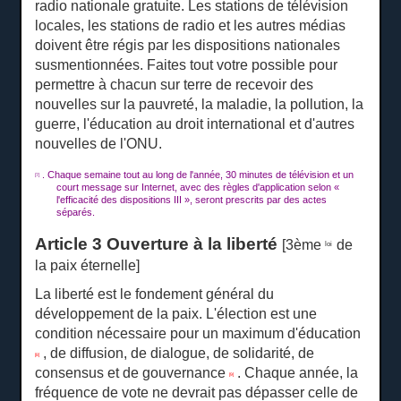
radio nationale gratuite.
Les stations de télévision
locales, les stations de radio et les autres médias
doivent être régis par les dispositions nationales
susmentionnées.
Faites tout votre possible pour
permettre à chacun sur terre de recevoir des
nouvelles sur la pauvreté, la maladie, la pollution, la
guerre, l'éducation au droit international et d'autres
nouvelles de l'ONU.
.
Chaque semaine tout au long de l'année, 30 minutes de télévision et un
[7]
court message sur Internet, avec des règles d'application selon «
l'efficacité des dispositions III », seront prescrits par des actes
séparés.
Article 3 Ouverture à la liberté
[3ème
de
loi
la paix éternelle]
La liberté est le fondement général du
développement de la paix.
L'élection est une
condition nécessaire pour un maximum d'éducation
, de diffusion, de dialogue, de solidarité, de
[8]
consensus et de gouvernance
.
Chaque année, la
[9]
fréquence de vote ne devrait pas dépasser celle de