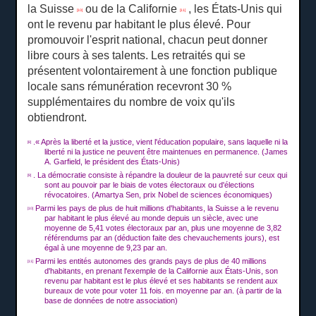
la Suisse
ou de la Californie
, les États-Unis qui
[10]
[11]
ont le revenu par habitant le plus élevé.
Pour
promouvoir l'esprit national, chacun peut donner
libre cours à ses talents.
Les retraités qui se
présentent volontairement à une fonction publique
locale sans rémunération recevront 30 %
supplémentaires du nombre de voix qu'ils
obtiendront.
.« Après la liberté et la justice, vient l'éducation populaire, sans laquelle ni la
[8]
liberté ni la justice ne peuvent être maintenues en permanence.
(James
A. Garfield, le président des États-Unis)
.
La démocratie consiste à répandre la douleur de la pauvreté sur ceux qui
[9]
sont au pouvoir par le biais de votes électoraux ou d'élections
révocatoires.
(Amartya Sen, prix Nobel de sciences économiques)
Parmi les pays de plus de huit millions d'habitants, la Suisse a le revenu
[10]
par habitant le plus élevé au monde depuis un siècle, avec une
moyenne de 5,41 votes électoraux par an, plus une moyenne de 3,82
référendums par an (déduction faite des chevauchements jours), est
égal à une moyenne de 9,23 par an.
Parmi les entités autonomes des grands pays de plus de 40 millions
[11]
d'habitants, en prenant l'exemple de la Californie aux États-Unis, son
revenu par habitant est le plus élevé et ses habitants se rendent aux
bureaux de vote pour voter
11 fois. en
moyenne par an.
(à partir de la
base de données de notre association)