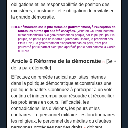
obligations et les responsabilités de position des
ministères, construire cette obligation de revitaliser
la grande démocratie.
«
La démocratie est la pire forme de gouvernement, à l'exception de
[14]
toutes les autres qui ont été essayées.
(Winston Churchill, homme
d'État britannique) "Ce gouvernement du peuple, par le peuple, pour le
peuple, ne périra pas de la terre."
(Abraham Lincoln, le président des
États-Unis) Le gouvernement n'appartient pas au parti, n'est pas
gouverné par le parti et n'est pas apprécié par le parti comme la Corée
du Nord.
Article 6 Réforme de la démocratie
[6e
loi
[15]
de la paix éternelle]
Effectuez un remède radical aux luttes internes
dans la politique démocratique et construisez une
politique tripartite.
Continuez à participer à un vote
continu et ininterrompu pour résoudre et réconcilier
les problèmes en cours, l'efficacité, les
contradictions, les divisions, les peurs et les
contraires.
Le personnel militaire, les fonctionnaires,
les religieux, le personnel des médias ou d'autres
personnes protégées par des droits
doivent
[16]