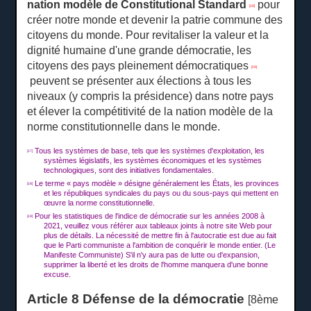
nation modèle de Constitutional Standard
pour
[18]
créer notre monde et devenir la patrie commune des
citoyens du monde.
Pour revitaliser la valeur et la
dignité humaine d'une grande démocratie, les
citoyens des pays pleinement démocratiques
[19]
peuvent se présenter aux élections à tous les
niveaux (y compris la présidence) dans notre pays
et élever la compétitivité de la nation modèle de la
norme constitutionnelle dans le monde.
Tous les systèmes de base, tels que les systèmes d'exploitation, les
[17]
systèmes législatifs, les systèmes économiques et les systèmes
technologiques, sont des initiatives fondamentales.
Le terme « pays modèle » désigne généralement les États, les provinces
[18]
et les républiques syndicales du pays ou du sous-pays qui mettent en
œuvre la norme constitutionnelle.
Pour les statistiques de l'indice de démocratie sur les années 2008 à
[19]
2021, veuillez vous référer aux tableaux joints à notre site Web pour
plus de détails.
La nécessité de mettre fin à l'autocratie est due au fait
que le Parti communiste a l'ambition de conquérir le monde entier.
(Le
Manifeste Communiste) S'il n'y aura pas de lutte ou d'expansion,
supprimer la liberté et les droits de l'homme manquera d'une bonne
excuse.
Article 8 Défense de la démocratie
[8ème