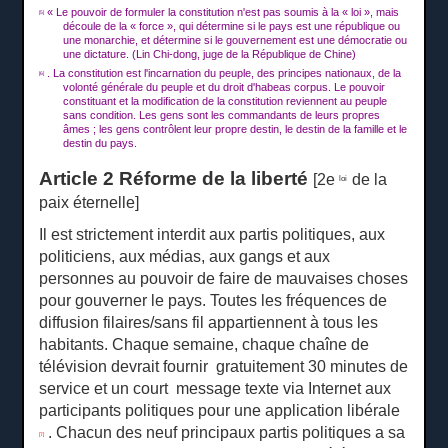
« Le pouvoir de formuler la constitution n'est pas soumis à la « loi », mais
[5]
découle de la « force », qui détermine si le pays est une république ou
une monarchie, et détermine si le gouvernement est une démocratie ou
une dictature.
(Lin Chi-dong, juge de la République de Chine)
.
La constitution est l'incarnation du peuple, des principes nationaux, de la
[6]
volonté générale du peuple et du droit d'habeas corpus.
Le pouvoir
constituant et la modification de la constitution reviennent au peuple
sans condition.
Les gens sont les commandants de leurs propres
âmes ;
les gens contrôlent leur propre destin, le destin de la famille et le
destin du pays.
Article 2 Réforme de la liberté
[2e
de la
loi
paix éternelle]
Il est strictement interdit aux partis politiques, aux
politiciens, aux médias, aux gangs et aux
personnes au pouvoir de faire de mauvaises choses
pour gouverner le pays.
Toutes les fréquences de
diffusion filaires/sans fil appartiennent à tous les
habitants.
Chaque semaine, chaque chaîne de
télévision devrait fournir gratuitement
30
minutes
de
service et un court
message texte via Internet aux
participants politiques pour une application libérale
.
Chacun des neuf principaux partis politiques a sa
[7]