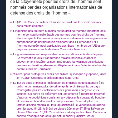
de la citoyenneté pour les droits de l'homme sont
nommés par des organisations internationales de
défense des droits de l'homme
.
[34]
Le §115 du Code pénal fédéral suisse ne punit pas le suicide commis
[28]
sans motifs égoïstes.
L'ingénierie des facteurs humains est un droit de l'homme important, et la
[29]
norme constitutionnelle établit des normes pour les droits de l'homme.
Par exemple, la Commission européenne a demandé aux organisations
européennes de normalisation d'élaborer des « Eurocodes EN »
(normes européennes) applicables aux États membres de l'UE et aux
pays européens sous la devise « Construire l'avenir ».
Le gouvernement est responsable de la mort d'innocents dans le pays.
[30]
Se référant à la loi sur l'assurance maladie nationale d'Israël, le
gouvernement israélien a indemnisé toutes les victimes qui s'étaient
rendues en Israël légalement ou illégalement dans l'attentat à la bombe
contre le bus de Jérusalem.
"Si c'est pour protéger les droits des faibles, quiconque s'y oppose, faites-
[31]
le."
(Calvin Coolidge, le président des États-Unis)
Le but du code criminel est d'éduquer les criminels et de s'attendre à ce
[32]
qu'ils ne commettent plus de crime après avoir été punis.
Le pays
n'enregistre pas les contributions des gens mais enregistre leurs
lacunes.
Ce genre de châtiment est une entorse à l'esprit de fraternité.
L'approche bouddhique consistant à « déposer le couteau du boucher
et devenir un bouddha sur-le-champ » mérite d'être adoptée.
En
termes d'indice mondial du taux de criminalité, le Venezuela se classe
premier avec 84,25, le Brésil se classe 10e avec 67,85 et Taïwan se
classe 134e avec 15,24.
Ce sont des statistiques horribles.
Comme la
société n'accepte pas ceux qui ont un casier judiciaire, les ex-