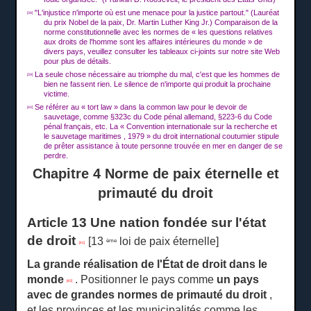
"L'injustice n'importe où est une menace pour la justice partout."
(Lauréat
[38]
du prix Nobel de la paix, Dr. Martin Luther King Jr.) Comparaison de la
norme constitutionnelle avec les normes de « les questions relatives
aux droits de l'homme sont les affaires intérieures du monde » de
divers pays, veuillez consulter les tableaux ci-joints sur notre site Web
pour plus de détails.
La seule chose nécessaire au triomphe du mal, c'est que les hommes de
[39]
bien ne fassent rien.
Le silence de n'importe qui produit la prochaine
victime.
Se référer au « tort law » dans la common law pour le devoir de
[40]
sauvetage, comme §323c du Code pénal allemand, §223-6 du Code
pénal français, etc. La « Convention internationale sur la recherche et
le sauvetage maritimes , 1979 » du droit international coutumier stipule
de prêter assistance à toute personne trouvée en mer en danger de se
perdre.
Chapitre 4 Norme de paix éternelle et
primauté du droit
Article 13 Une nation fondée sur l'état
de droit
[13
loi de paix éternelle]
ème
[41]
La grande réalisation de l'État de droit dans le
monde
.
Positionner le pays comme
un
pays
[42]
avec de grandes normes de primauté du droit
,
et les provinces et les municipalités comme les