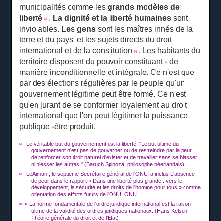
municipalités comme les
grands modèles de
liberté
.
La dignité et la liberté humaines
sont
[3]
inviolables.
Les gens
sont les maîtres innés de la
terre et du pays, et les sujets directs du droit
international et de la constitution
.
Les habitants du
[4]
territoire disposent du pouvoir constituant
de
[5]
manière inconditionnelle et intégrale.
Ce n'est que
par des élections régulières par le peuple qu'un
gouvernement légitime peut être formé.
Ce n'est
qu'en jurant de se conformer loyalement au droit
international que l'on peut légitimer la puissance
publique
être produit.
[6]
.
Le véritable but du gouvernement est la liberté.
"Le but ultime du
[2]
gouvernement n'est pas de gouverner ou de restreindre par la peur, …
de renforcer son droit naturel d'exister et de travailler sans se blesser
ni blesser les autres."
(Baruch Spinoza, philosophe néerlandais)
.
Le
Annan
, le septième Secrétaire général de l'ONU, a inclus L'absence
[3]
de peur dans le rapport « Dans une liberté plus grande : vers le
développement, la sécurité et les droits de l'homme pour tous » comme
orientation des efforts futurs de l'ONU. ONU.
.« La norme fondamentale de l'ordre juridique international est la raison
[4]
ultime de la validité des ordres juridiques nationaux.
(Hans Kelsen,
Théorie générale du droit et de l'État)