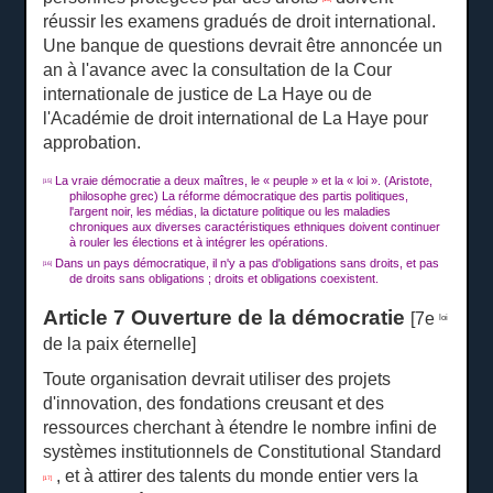
réussir les examens gradués de droit international.
Une banque de questions devrait être annoncée un
an à l'avance avec la consultation de la Cour
internationale de justice de La Haye ou de
l'Académie de droit international de La Haye pour
approbation.
La vraie démocratie a deux maîtres, le « peuple » et la « loi ».
(Aristote,
[15]
philosophe grec) La réforme démocratique des partis politiques,
l'argent noir, les médias, la dictature politique ou les maladies
chroniques aux diverses caractéristiques ethniques doivent continuer
à rouler les élections et à intégrer les opérations.
Dans un pays démocratique, il n'y a pas d'obligations sans droits, et pas
[16]
de droits sans obligations ;
droits et obligations coexistent.
Article 7 Ouverture de la démocratie
[7e
loi
de la paix éternelle]
Toute organisation devrait utiliser des projets
d'innovation, des fondations creusant et des
ressources cherchant à étendre le nombre infini de
systèmes institutionnels de Constitutional Standard
, et à attirer des talents du monde entier vers la
[17]