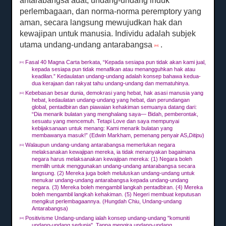
antarabangsa adat, undang-undang induk
perlembagaan, dan norma-norma peremptory yang
aman, secara langsung mewujudkan hak dan
kewajipan untuk manusia.
Individu adalah subjek
utama undang-undang antarabangsa
.
[44]
Fasal 40 Magna Carta berkata, “Kepada sesiapa pun tidak akan kami jual,
[41]
kepada sesiapa pun tidak menafikan atau menangguhkan hak atau
keadilan.”
Kedaulatan undang-undang adalah konsep bahawa kedua-
dua kerajaan dan rakyat tahu undang-undang dan mematuhinya.
Kebebasan besar dunia, demokrasi yang hebat, hak asasi manusia yang
[42]
hebat, kedaulatan undang-undang yang hebat, dan perundangan
global, pentadbiran dan piawaian kehakiman semuanya datang dari:
“Dia menarik bulatan yang menghalang saya— Bidah, pemberontak,
sesuatu yang mencemuh.
Tetapi Love dan saya mempunyai
kebijaksanaan untuk menang: Kami menarik bulatan yang
membawanya masuk!”
(Edwin Markham, pemenang penyair AS,
Ditipu
)
Walaupun undang-undang antarabangsa memerlukan negara
[43]
melaksanakan kewajipan mereka, ia tidak menanyakan bagaimana
negara harus melaksanakan kewajipan mereka: (1) Negara boleh
memilih untuk menggunakan undang-undang antarabangsa secara
langsung.
(2) Mereka juga boleh meluluskan undang-undang untuk
menukar undang-undang antarabangsa kepada undang-undang
negara.
(3) Mereka boleh mengambil langkah pentadbiran.
(4) Mereka
boleh mengambil langkah kehakiman.
(5) Negeri membuat keputusan
mengikut perlembagaannya.
(Hungdah Chiu, Undang-undang
Antarabangsa)
Positivisme Undang-undang ialah konsep undang-undang "komuniti
[44]
undang-undang sedunia".
Tanpa mengira undang-undang