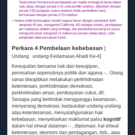
Switzerland mempunyai pendapatan per kapita tertinggi di dunia dalam
satu abad, dengan purata 5.41 undi pemilih setahun, ditambah dengan
purata 3.82 pungutan suara setahun (tolak pertindihan hari),
bersamaan dengan purata 9.23 setahun.
Antara entiti berkerajaan sendiri negara besar dengan penduduk lebih
[11]
daripada 40 juta, mengambil California, AS sebagai contoh, pendapatan
per kapitanya adalah yang tertinggi, dan penduduknya pergi ke pusat
mengundi untuk mengundi
11 kali
secara
purata setiap tahun.
(dari
pangkalan data persatuan kami)
Perkara 4 Pembelaan kebebasan
[
Undang
undang Kedamaian Abadi Ke-4]
-
Kewujudan bersama hak dan kewajipan,
pemisahan sepenuhnya politik dan agama
.
Orang
[12]
ramai diwajibkan melakukan perkhidmatan
ketenteraan, perkhidmatan demokrasi,
perkhidmatan aman, pembayaran cukai, dll.
Sesiapa yang bertindak mengganggu keamanan,
menyerang demokrasi, kedaulatan undang-undang
atau ketenteraman, menyalahgunakan hak
kebebasan, menyebarkan maklumat palsu
kognitif
dalam hal ehwal dalaman
, diplomasi, hal ehwal
[13] ]
ketenteraan, ekonomi dan perdagangan, dsb., atau