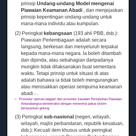
prinsip
Undang-undang Model mengenai
Piawaian Keamanan Abadi
, dan menjejaskan
prinsip kepentingan undang-undang untuk
mana-mana individu atau kumpulan.
(2) Peringkat
kebangsaan
(193 ahli PBB, dsb.):
Piawaian Perlembagaan adalah secara
langsung, berkesan dan menyeluruh terpakai
kepada mana-mana negara.
Ia boleh ditambah
dan dipinda, atau sebahagian daripadanya
mungkin tidak dilaksanakan buat sementara
waktu.
Tetapi prinsip untuk situasi di atas
adalah bahawa ia tidak boleh mengurangkan
atau merosakkan operasi sempurna keamanan
abadi
.
[1]
.
Prosedur operasi piagam dan prosedur kawalan Pertubuhan Piawaian
[1]
Antarabangsa berinteraksi dengan menerima pakai sistem
berasaskan gelung.
(3) Peringkat
sub-nasional
(negeri, wilayah,
wilayah, majlis perbandaran, republik kesatuan,
dsb.): Kecuali item khusus untuk peringkat