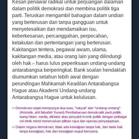
Kesan penawar radikal untuk perjuangan dalaman
dalam politik demokrasi dan membina politik tiga
parti.
Teruskan mengambil bahagian dalam undian
yang berterusan dan tanpa gangguan untuk
menyelesaikan dan mendamaikan isu,
keberkesanan, percanggahan, perpecahan,
ketakutan dan pertentangan yang berterusan.
Kakitangan tentera, pegawai awam, ulama,
kakitangan media, atau orang lain yang dilindungi
oleh hak
harus lulus peperiksaan undang-undang
[16]
antarabangsa berperingkat.
Bank soalan hendaklah
diumumkan setahun lebih awal dengan
perundingan Mahkamah Keadilan Antarabangsa
Hague atau Akademi Undang-undang
Antarabangsa Hague untuk kelulusan.
Demokrasi sejati mempunyai dua tuan, "rakyat" dan "undang-undang".
[15]
(Aristotle, ahli falsafah Yunani) Pembaharuan demokratik parti politik,
wang hitam, media, diktator atau penyakit kronik politik dengan pelbagai
ciri etnik mesti meneruskan pilihan raya dan operasi penyepaduan.
Dalam negara demokrasi, tidak ada kewajipan tanpa hak, dan tiada hak
[16]
tanpa kewajipan;
hak dan kewajipan wujud bersama.