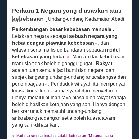
Perkara 1 Negara yang diasaskan atas
kebebasan
[
Undang-undang Kedamaian Abadi
Pertama ]
Perkembangan besar kebebasan manusia
.
Letakkan negara sebagai
sebuah negara yang
hebat dengan piawaian kebebasan
, dan
[2]
wilayah serta majlis perbandaran sebagai
model
kebebasan yang hebat
.
Maruah dan kebebasan
[3]
manusia tidak boleh diganggu gugat
.
Rakyat
adalah tuan semula jadi bumi dan negara, dan
subjek langsung undang-undang antarabangsa dan
perlembagaan
.
Penduduk wilayah itu mempunyai
[4]
kuasa konstituen
tanpa syarat dan menyeluruh.
[5]
Hanya melalui pilihan raya biasa oleh rakyat sahaja
boleh dihasilkan kerajaan yang sah.
Hanya dengan
berikrar untuk mematuhi undang-undang
antarabangsa dengan setia boleh kuasa awam
yang sah
dihasilkan.
[6]
.
Matlamat sebenar kerajaan adalah kebebasan.
“Matlamat utama
[2]