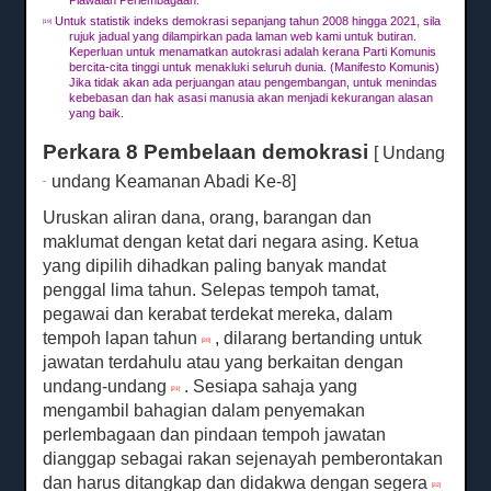
Piawaian Perlembagaan.
Untuk statistik indeks demokrasi sepanjang tahun 2008 hingga 2021, sila
[19]
rujuk jadual yang dilampirkan pada laman web kami untuk butiran.
Keperluan untuk menamatkan autokrasi adalah kerana Parti Komunis
bercita-cita tinggi untuk menakluki seluruh dunia.
(Manifesto Komunis)
Jika tidak akan ada perjuangan atau pengembangan, untuk menindas
kebebasan dan hak asasi manusia akan menjadi kekurangan alasan
yang baik.
Perkara 8 Pembelaan demokrasi
[ Undang
undang Keamanan Abadi Ke-8]
-
Uruskan aliran dana, orang, barangan dan
maklumat dengan ketat dari negara asing.
Ketua
yang dipilih dihadkan paling banyak mandat
penggal lima tahun.
Selepas tempoh tamat,
pegawai dan kerabat terdekat mereka, dalam
tempoh lapan tahun
, dilarang bertanding untuk
[20]
jawatan terdahulu atau yang berkaitan dengan
undang-undang
.
Sesiapa sahaja yang
[21]
mengambil bahagian dalam penyemakan
perlembagaan dan pindaan tempoh jawatan
dianggap sebagai rakan sejenayah pemberontakan
dan harus ditangkap dan didakwa dengan segera
[22]