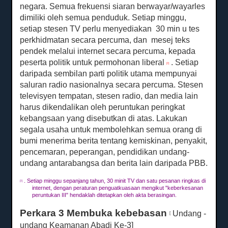
negara.
Semua frekuensi siaran berwayar/wayarles
dimiliki oleh semua penduduk.
Setiap minggu,
setiap stesen TV perlu menyediakan
30 min
u
tes
perkhidmatan secara percuma, dan
mesej teks
pendek melalui internet secara percuma, kepada
peserta politik untuk permohonan liberal
.
Setiap
[7]
daripada sembilan parti politik utama mempunyai
saluran radio nasionalnya secara percuma.
Stesen
televisyen tempatan, stesen radio, dan media lain
harus dikendalikan oleh peruntukan peringkat
kebangsaan yang disebutkan di atas.
Lakukan
segala usaha untuk membolehkan semua orang di
bumi menerima berita tentang kemiskinan, penyakit,
pencemaran, peperangan, pendidikan undang-
undang antarabangsa dan berita lain daripada PBB.
.
Setiap minggu sepanjang tahun, 30 minit TV dan satu pesanan ringkas di
[7]
internet, dengan peraturan penguatkuasaan mengikut "keberkesanan
peruntukan III" hendaklah ditetapkan oleh akta berasingan.
Perkara 3 Membuka kebebasan
Undang
-
[
undang Keamanan Abadi Ke-3]