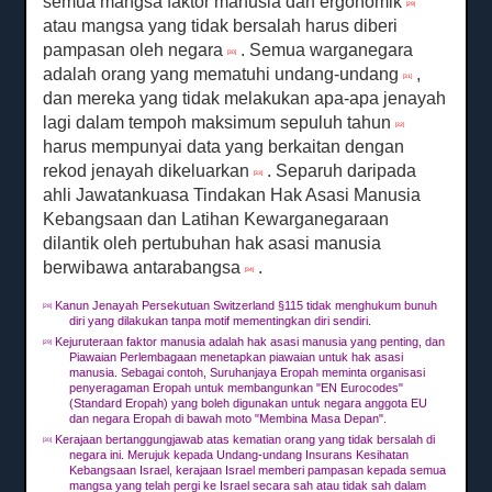
semua mangsa faktor manusia dan ergonomik
[29]
atau mangsa yang tidak bersalah harus diberi
pampasan oleh negara
.
Semua warganegara
[30]
adalah orang yang mematuhi undang-undang
,
[31]
dan mereka yang tidak melakukan apa-apa jenayah
lagi dalam tempoh maksimum sepuluh tahun
[32]
harus mempunyai data yang berkaitan dengan
rekod jenayah dikeluarkan
.
Separuh daripada
[33]
ahli Jawatankuasa Tindakan Hak Asasi Manusia
Kebangsaan dan Latihan Kewarganegaraan
dilantik oleh pertubuhan hak asasi manusia
berwibawa antarabangsa
.
[34]
Kanun Jenayah Persekutuan Switzerland §115 tidak menghukum bunuh
[28]
diri yang dilakukan tanpa motif mementingkan diri sendiri.
Kejuruteraan faktor manusia adalah hak asasi manusia yang penting, dan
[29]
Piawaian Perlembagaan menetapkan piawaian untuk hak asasi
manusia.
Sebagai contoh, Suruhanjaya Eropah meminta organisasi
penyeragaman Eropah untuk membangunkan "EN Eurocodes"
(Standard Eropah) yang boleh digunakan untuk negara anggota EU
dan negara Eropah di bawah moto "Membina Masa Depan".
Kerajaan bertanggungjawab atas kematian orang yang tidak bersalah di
[30]
negara ini.
Merujuk kepada Undang-undang Insurans Kesihatan
Kebangsaan Israel, kerajaan Israel memberi pampasan kepada semua
mangsa yang telah pergi ke Israel secara sah atau tidak sah dalam