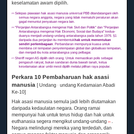
keselamatan awam dipilih.
Selepas piawaian hak asasi manusia universal PBB ditandatangani oleh
[25]
semua negara anggota, negara yang tidak mematuhi peraturan akan
gagal menuntut penyatuan negara lain.
"Perjanjian Antarabangsa mengenai Hak Sivil dan Politik" dan "Perjanjian
[26]
Antarabangsa mengenai Hak Ekonomi, Sosial dan Budaya" kedua-
duanya menjadi undang-undang antarabangsa pada tahun 1976. §1
daripada dua perjanjian itu membentuk
hak untuk menentukan
sendiri perlembagaan
.
Perbandaran mempunyai kuasa untuk
membina ciri tempatan penyetempatan global dan globalisasi tempatan,
dan menjadi ibu kota antarabangsa yang pelbagai.
Sheriff negeri AS dipilih oleh orang.
Untuk memastikan polis sebagai
[27]
pengasuh rakyat, bukan sandaran dunia bawah tanah, ketua
keselamatan akar umbi mesti dipilih melalui pilihan raya popular.
Perkara 10 Pembaharuan hak asasi
manusia
[ Undang
undang Kedamaian Abadi
-
Ke-10]
Hak asasi manusia semula jadi lebih diutamakan
daripada kedaulatan negara.
Orang ramai
mempunyai hak untuk terus hidup dan hak untuk
euthanasia segera mengikut undang-undang
.
[28]
Negara melindungi mereka yang terdedah, dan