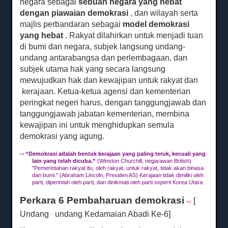
negara sebagai
sebuah negara yang hebat
dengan piawaian demokrasi
, dan wilayah serta
majlis perbandaran sebagai
model demokrasi
yang hebat
.
Rakyat dilahirkan untuk menjadi tuan
di bumi dan negara, subjek langsung undang-
undang antarabangsa dan perlembagaan, dan
subjek utama hak yang secara langsung
mewujudkan hak dan
kewajipan untuk rakyat dan
kerajaan.
Ketua-ketua agensi dan kementerian
peringkat negeri harus, dengan tanggungjawab dan
tanggungjawab jabatan kementerian, membina
kewajipan ini untuk menghidupkan semula
demokrasi yang agung.
“
Demokrasi adalah bentuk kerajaan yang paling teruk, kecuali yang
[14]
lain yang telah dicuba.”
(Winston Churchill, negarawan British)
"Pemerintahan rakyat itu, oleh rakyat, untuk rakyat, tidak akan binasa
dari bumi."
(Abraham Lincoln, Presiden AS) Kerajaan tidak dimiliki oleh
parti, diperintah oleh parti, dan dinikmati oleh parti seperti Korea Utara.
Perkara 6 Pembaharuan demokrasi
[
[15]
Undang
undang Kedamaian Abadi Ke-6]
-