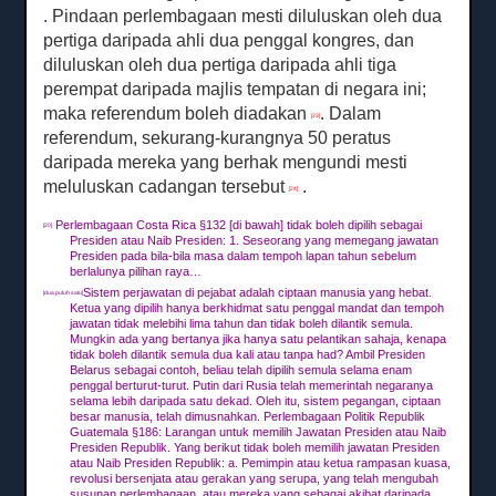
.
Pindaan perlembagaan mesti diluluskan oleh dua
pertiga daripada ahli dua penggal kongres, dan
diluluskan oleh dua pertiga daripada ahli tiga
perempat daripada majlis tempatan di negara ini;
maka referendum boleh diadakan
.
Dalam
[23]
referendum, sekurang-kurangnya 50 peratus
daripada mereka yang berhak mengundi mesti
meluluskan cadangan tersebut
.
[24]
Perlembagaan Costa Rica §132 [di bawah] tidak boleh dipilih sebagai
[20]
Presiden atau Naib Presiden: 1. Seseorang yang memegang jawatan
Presiden pada bila-bila masa dalam tempoh lapan tahun sebelum
berlalunya pilihan raya…
Sistem perjawatan di pejabat adalah ciptaan manusia yang hebat.
[dua puluh satu]
Ketua yang dipilih hanya berkhidmat satu penggal mandat dan tempoh
jawatan tidak melebihi lima tahun dan tidak boleh dilantik semula.
Mungkin ada yang bertanya jika hanya satu pelantikan sahaja, kenapa
tidak boleh dilantik semula dua kali atau tanpa had?
Ambil Presiden
Belarus sebagai contoh, beliau telah dipilih semula selama enam
penggal berturut-turut.
Putin dari Rusia telah memerintah negaranya
selama lebih daripada satu dekad.
Oleh itu, sistem pegangan, ciptaan
besar manusia, telah dimusnahkan.
Perlembagaan Politik Republik
Guatemala §186: Larangan untuk memilih Jawatan Presiden atau Naib
Presiden Republik.
Yang berikut tidak boleh memilih jawatan Presiden
atau Naib Presiden Republik: a.
Pemimpin atau ketua rampasan kuasa,
revolusi bersenjata atau gerakan yang serupa, yang telah mengubah
susunan perlembagaan, atau mereka yang sebagai akibat daripada