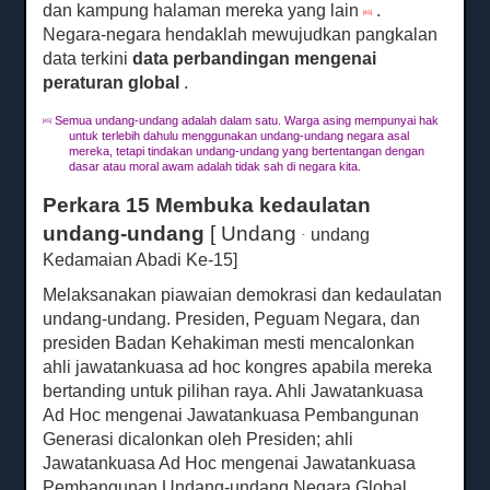
dan kampung halaman mereka yang lain
.
[45]
Negara-negara hendaklah mewujudkan pangkalan
data terkini
data perbandingan mengenai
peraturan global
.
Semua undang-undang adalah dalam satu.
Warga asing mempunyai hak
[45]
untuk terlebih dahulu menggunakan undang-undang negara asal
mereka, tetapi tindakan undang-undang yang bertentangan dengan
dasar atau moral awam adalah tidak sah di negara kita.
Perkara 15 Membuka kedaulatan
undang-undang
[ Undang
undang
-
Kedamaian Abadi Ke-15]
Melaksanakan piawaian demokrasi dan kedaulatan
undang-undang.
Presiden, Peguam Negara, dan
presiden Badan Kehakiman mesti mencalonkan
ahli jawatankuasa ad hoc kongres apabila mereka
bertanding untuk pilihan raya.
Ahli Jawatankuasa
Ad Hoc mengenai Jawatankuasa Pembangunan
Generasi dicalonkan oleh Presiden;
ahli
Jawatankuasa Ad Hoc mengenai Jawatankuasa
Pembangunan Undang-undang Negara Global