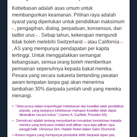
Kebebasan adalah asas umum untuk
membangunkan keamanan.
Pilihan raya adalah
syarat yang diperlukan untuk pendidikan maksimum
, pengagihan, dialog, perpaduan, konsensus, dan
[8]
tadbir urus
.
Setiap tahun, kekerapan mengundi
[9]
tidak boleh melebihi Switzerland
atau California
[10]
[11]
, AS yang mempunyai pendapatan per kapita
tertinggi.
Untuk menggalakkan semangat
kebangsaan, semua orang boleh memberikan
permainan sepenuhnya kepada bakat mereka.
Pesara yang secara sukarela bertanding jawatan
awam tempatan tanpa gaji akan menerima
tambahan 30% daripada jumlah undi yang mereka
menangi.
.“Seterusnya dalam kepentingan kebebasan dan keadilan ialah pendidikan
[8]
popular, yang tanpanya kebebasan mahupun keadilan tidak dapat
dikekalkan secara kekal.”
(James A. Garfield, Presiden AS)
.
Demokrasi adalah tentang menyebarkan kesakitan kemiskinan kepada
[9]
mereka yang berkuasa melalui undi pilihan raya atau pilihan raya
panggil balik.
(Amartya Sen, Hadiah Nobel dalam Sains Ekonomi)
Antara negara yang mempunyai penduduk lebih daripada lapan juta,
[10]