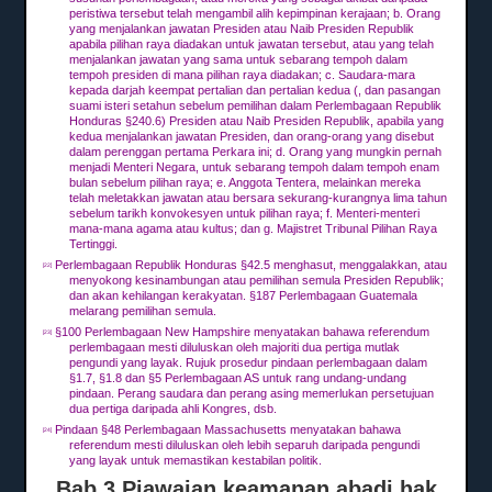
peristiwa tersebut telah mengambil alih kepimpinan kerajaan;
b.
Orang
yang menjalankan jawatan Presiden atau Naib Presiden Republik
apabila pilihan raya diadakan untuk jawatan tersebut, atau yang telah
menjalankan jawatan yang sama untuk sebarang tempoh dalam
tempoh presiden di mana pilihan raya diadakan;
c.
Saudara-mara
kepada darjah keempat pertalian dan pertalian kedua (, dan pasangan
suami isteri setahun sebelum pemilihan dalam Perlembagaan Republik
Honduras §240.6) Presiden atau Naib Presiden Republik, apabila yang
kedua menjalankan jawatan Presiden, dan orang-orang yang disebut
dalam perenggan pertama Perkara ini;
d.
Orang yang mungkin pernah
menjadi Menteri Negara,
untuk sebarang tempoh dalam tempoh enam
bulan sebelum pilihan raya;
e.
Anggota Tentera, melainkan mereka
telah meletakkan jawatan atau bersara sekurang-kurangnya lima tahun
sebelum tarikh konvokesyen untuk pilihan raya;
f.
Menteri-menteri
mana-mana agama atau kultus;
dan g.
Majistret Tribunal Pilihan Raya
Tertinggi.
Perlembagaan Republik Honduras §42.5 menghasut, menggalakkan, atau
[22]
menyokong kesinambungan atau pemilihan semula Presiden Republik;
dan akan kehilangan kerakyatan.
§187 Perlembagaan Guatemala
melarang pemilihan semula.
§100 Perlembagaan New Hampshire menyatakan bahawa referendum
[23]
perlembagaan mesti diluluskan oleh majoriti dua pertiga mutlak
pengundi yang layak.
Rujuk prosedur pindaan perlembagaan dalam
§1.7, §1.8 dan §5 Perlembagaan AS untuk rang undang-undang
pindaan.
Perang saudara dan perang asing memerlukan persetujuan
dua pertiga daripada ahli Kongres, dsb.
Pindaan §48 Perlembagaan Massachusetts menyatakan bahawa
[24]
referendum mesti diluluskan oleh lebih separuh daripada pengundi
yang layak untuk memastikan kestabilan politik.
Bab 3 Piawaian keamanan abadi hak