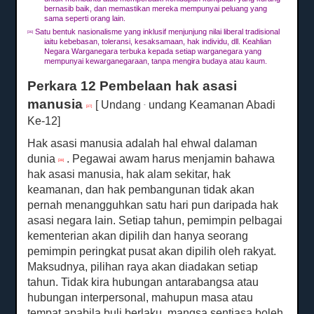
bernasib baik, dan memastikan mereka mempunyai peluang yang
sama seperti orang lain.
Satu bentuk nasionalisme yang inklusif menjunjung nilai liberal tradisional
[36]
iaitu kebebasan, toleransi, kesaksamaan, hak individu, dll. Keahlian
Negara Warganegara terbuka kepada setiap warganegara yang
mempunyai kewarganegaraan, tanpa mengira budaya atau kaum.
Perkara 12 Pembelaan hak asasi
manusia
[ Undang
undang Keamanan Abadi
-
[37]
Ke-12]
Hak asasi manusia adalah hal ehwal dalaman
dunia
.
Pegawai awam harus menjamin bahawa
[38]
hak asasi manusia, hak alam sekitar, hak
keamanan, dan hak pembangunan tidak akan
pernah menangguhkan satu hari pun daripada hak
asasi negara lain.
Setiap tahun, pemimpin pelbagai
kementerian akan dipilih dan hanya seorang
pemimpin peringkat pusat akan dipilih oleh rakyat.
Maksudnya, pilihan raya akan diadakan setiap
tahun.
Tidak kira hubungan antarabangsa atau
hubungan interpersonal, mahupun masa atau
tempat apabila buli berlaku, mangsa sentiasa boleh