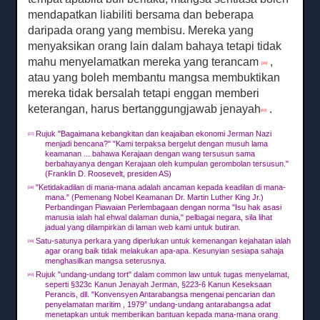
mendapatkan liabiliti bersama dan beberapa
daripada orang yang membisu.
Mereka yang
menyaksikan orang lain dalam bahaya tetapi tidak
mahu menyelamatkan mereka yang terancam
,
[39]
atau yang boleh membantu mangsa membuktikan
mereka tidak bersalah tetapi enggan memberi
keterangan, harus bertanggungjawab jenayah
.
[40]
Rujuk "Bagaimana kebangkitan dan keajaiban ekonomi Jerman Nazi
[37]
menjadi bencana?"
"Kami terpaksa bergelut dengan musuh lama
keamanan ... bahawa Kerajaan dengan wang tersusun sama
berbahayanya dengan Kerajaan oleh kumpulan gerombolan tersusun."
(Franklin D. Roosevelt, presiden AS)
"Ketidakadilan di mana-mana adalah ancaman kepada keadilan di mana-
[38]
mana."
(Pemenang Nobel Keamanan Dr. Martin Luther King Jr.)
Perbandingan Piawaian Perlembagaan dengan norma "Isu hak asasi
manusia ialah hal ehwal dalaman dunia," pelbagai negara, sila lihat
jadual yang dilampirkan di laman web kami untuk butiran.
Satu-satunya perkara yang diperlukan untuk kemenangan kejahatan ialah
[39]
agar orang baik tidak melakukan apa-apa.
Kesunyian sesiapa sahaja
menghasilkan mangsa seterusnya.
Rujuk "undang-undang tort" dalam common law untuk tugas menyelamat,
[40]
seperti §323c Kanun Jenayah Jerman, §223-6 Kanun Keseksaan
Perancis, dll. "Konvensyen Antarabangsa mengenai pencarian dan
penyelamatan maritim , 1979” undang-undang antarabangsa adat
menetapkan untuk memberikan bantuan kepada mana-mana orang