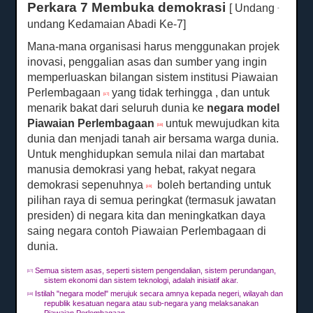
Perkara 7 Membuka demokrasi
[ Undang
-
undang Kedamaian Abadi Ke-7]
Mana-mana organisasi harus menggunakan projek
inovasi, penggalian asas dan sumber yang ingin
memperluaskan bilangan sistem institusi Piawaian
Perlembagaan
yang tidak terhingga , dan untuk
[17]
menarik bakat dari seluruh dunia ke
negara model
Piawaian Perlembagaan
untuk mewujudkan kita
[18]
dunia dan menjadi tanah air bersama warga dunia.
Untuk menghidupkan semula nilai dan martabat
manusia demokrasi yang hebat, rakyat negara
demokrasi sepenuhnya
boleh bertanding untuk
[19]
pilihan raya di semua peringkat (termasuk jawatan
presiden) di negara kita dan meningkatkan daya
saing negara contoh Piawaian Perlembagaan di
dunia.
Semua sistem asas, seperti sistem pengendalian, sistem perundangan,
[17]
sistem ekonomi dan sistem teknologi, adalah inisiatif akar.
Istilah "negara model" merujuk secara amnya kepada negeri, wilayah dan
[18]
republik kesatuan negara atau sub-negara yang melaksanakan