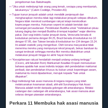
pengeboman bas Baitulmaqdis.
"Jika untuk melindungi hak orang yang lemah, sesiapa yang membantah,
[31]
lakukannya."
(Calvin Coolidge, Presiden AS)
Tujuan kanun jenayah adalah untuk mendidik penjenayah dan
[32]
mengharapkan mereka tidak lagi melakukan jenayah selepas dihukum.
Negara tidak merekod sumbangan rakyat tetapi merekodkan
kepincangan mereka.
Hukuman seperti ini adalah bertolak dari
semangat persaudaraan.
Pendekatan Buddha untuk "meletakkan pisau
tukang daging dan menjadi Buddha di tempat kejadian" wajar diterima
pakai.
Dari segi indeks kadar jenayah dunia, Venezuela berada di
kedudukan pertama dengan 84.25, Brazil berada di kedudukan ke-10
dengan 67.85, dan Taiwan berada di kedudukan ke-134 dengan 15.24.
Ini adalah statistik yang mengerikan.
Oleh kerana masyarakat tidak
menerima mereka yang mempunyai rekod jenayah, bekas banduan itu
sangat terdesak sehingga mereka fikir mereka ditakdirkan untuk
melakukan jenayah hingga ke akhir hayat mereka.
“Kesejahteraan rakyat hendaklah menjadi undang-undang tertinggi.”
[33]
(Cicero, ahli falsafah Rom) Mahkamah Keadilan Eropah memutuskan
bahawa apabila hak asasi individu terjejas oleh pendedahan maklumat
peribadi, dan pendedahan khusus itu bukan untuk kepentingan awam,
maklumat itu mesti dipadamkan, merujuk kepada "hak untuk
dilupakan”.
Bagi melindungi hak asasi manusia di negara-negara yang telah
[34]
melaksanakan keamanan abadi, ahli-ahli Suruhanjaya Hak Asasi
Manusia adalah terdiri daripada golongan elit antarabangsa.
Melalui
cadangan dan cadangan elit antarabangsa, hak asasi manusia akan
selaras dengan piawaian antarabangsa.
Perkara 11 Membuka hak asasi manusia