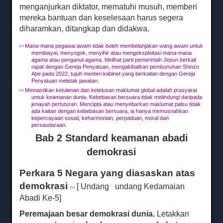
menganjurkan diktator, mematuhi musuh, memberi
mereka bantuan dan keselesaan harus segera
diharamkan, ditangkap dan didakwa.
Mana-mana pegawai awam tidak boleh membelanjakan wang awam untuk
[12]
membiayai, menyogok, menyihir atau mengeksploitasi mana-mana
agama atau penganut agama.
Melihat parti pemerintah Jepun berkait
rapat dengan Gereja Penyatuan, mengakibatkan pembunuhan Shinzo
Abe pada 2022, tujuh menteri kabinet yang berkaitan dengan Gereja
Penyatuan meletak jawatan.
Memastikan ketulenan dan ketelusan maklumat global adalah prasyarat
[13]
untuk keamanan dunia.
Kebebasan bersuara tidak melindungi daripada
jenayah pertuturan.
Mencipta atau menyebarkan maklumat palsu tidak
ada kaitan dengan kebebasan bersuara, ia hanya memusnahkan
kepercayaan sosial, keharmonian, perpaduan, moral dan
persaudaraan.
Bab 2 Standard keamanan abadi
demokrasi
Perkara 5 Negara yang diasaskan atas
demokrasi
[ Undang
undang Kedamaian
-
[14]
Abadi Ke-5]
Peremajaan besar demokrasi dunia.
Letakkan