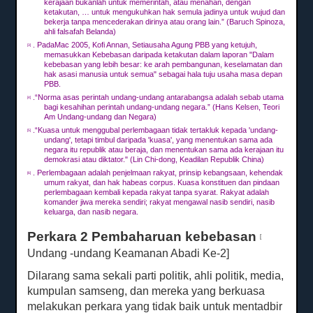
kerajaan bukanlah untuk memerintah, atau menahan, dengan
ketakutan, … untuk mengukuhkan hak semula jadinya untuk wujud dan
bekerja tanpa mencederakan dirinya atau orang lain.”
(Baruch Spinoza,
ahli falsafah Belanda)
.
Pada
Mac
2005, Kofi Annan, Setiausaha Agung PBB yang ketujuh,
[3]
memasukkan Kebebasan daripada ketakutan dalam laporan "Dalam
kebebasan yang lebih besar: ke arah pembangunan, keselamatan dan
hak asasi manusia untuk semua" sebagai hala tuju usaha masa depan
PBB.
.“Norma asas perintah undang-undang antarabangsa adalah sebab utama
[4]
bagi kesahihan perintah undang-undang negara.”
(Hans Kelsen, Teori
Am Undang-undang dan Negara)
.“Kuasa untuk menggubal perlembagaan tidak tertakluk kepada 'undang-
[5]
undang', tetapi timbul daripada 'kuasa', yang menentukan sama ada
negara itu republik atau beraja, dan menentukan sama ada kerajaan itu
demokrasi atau diktator."
(Lin Chi-dong, Keadilan Republik China)
.
Perlembagaan adalah penjelmaan rakyat, prinsip kebangsaan, kehendak
[6]
umum rakyat, dan hak habeas corpus.
Kuasa konstituen dan pindaan
perlembagaan kembali kepada rakyat tanpa syarat.
Rakyat adalah
komander jiwa mereka sendiri;
rakyat mengawal nasib sendiri, nasib
keluarga, dan nasib negara.
Perkara 2 Pembaharuan kebebasan
[
Undang
-undang Keamanan Abadi Ke-2]
Dilarang sama sekali parti politik, ahli politik, media,
kumpulan samseng, dan mereka yang berkuasa
melakukan perkara yang tidak baik untuk mentadbir