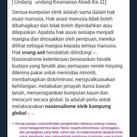
[ Undang
undang Keamanan Abadi Ke-11]
-
Semua kumpulan etnik adalah sama dalam hak
asasi manusia.
Hak asasi manusia tidak boleh
dibahagikan dan tidak boleh dipindahkan atau
dilepaskan.
Apabila hak asasi sesiapa menjadi
mangsa dan dirosakkan oleh penipuan, mereka
dilihat sebagai mangsa kepada semua manusia.
Hak
orang asli
hendaklah dilindungi
.
[35]
Nasionalisme ketenteraan berasaskan fanatik
budaya yang fanatik atau pemujaan nenek moyang
diterima pakai untuk menindas minoriti,
membahagikan diskriminasi, menguatkuasakan
kehilangan, melakukan jenayah dunia bawah
tanah, menyeragamkan kumpulan kaum dan
meracuni secara global.
Ia adalah perlu untuk
melaksanakan
nasionalisme sivik kampung
global
.
[36]
Kesaksamaan substantif ialah pengiktirafan bahawa undang-undang
[35]
mesti mengambil kira faktor-faktor seperti diskriminasi, peminggiran,
dan pengagihan yang tidak sama rata.
Ia melaksanakan langkah khas
untuk membantu atau memperbaiki kehidupan kumpulan yang kurang