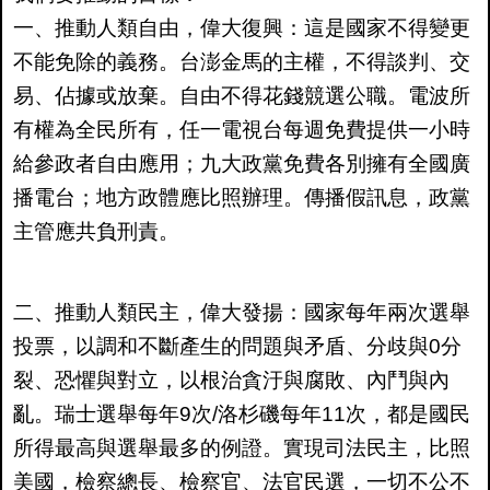
一、推動人類自由，偉大復興：這是國家不得變更
不能免除的義務。台澎金馬的主權，不得談判、交
易、佔據或放棄。自由不得花錢競選公職。電波所
有權為全民所有，任一電視台每週免費提供一小時
給參政者自由應用；九大政黨免費各別擁有全國廣
播電台；地方政體應比照辦理。傳播假訊息，政黨
主管應共負刑責。
二、推動人類民主，偉大發揚：國家每年兩次選舉
投票，以調和不斷產生的問題與矛盾、分歧與0分
裂、恐懼與對立，以根治貪汙與腐敗、內鬥與內
亂。瑞士選舉每年9次/洛杉磯每年11次，都是國民
所得最高與選舉最多的例證。實現司法民主，比照
美國，檢察總長、檢察官、法官民選，一切不公不