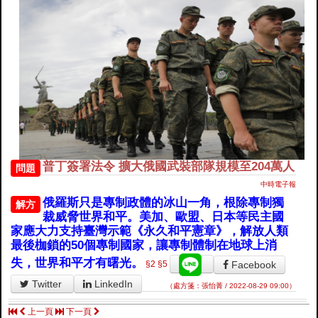
普丁簽署法令 擴大俄國武裝部隊規模至204萬人
問題
中時電子報
俄羅斯只是專制政體的冰山一角，根除專制獨
解方
裁威脅世界和平。美加、歐盟、日本等民主國
家應大力支持臺灣示範《永久和平憲章》，解放人類
最後枷鎖的50個專制國家，讓專制體制在地球上消
失，世界和平才有曙光。
Facebook
§2
§5
Twitter
LinkedIn
（處方箋：張怡菁 / 2022-08-29 09:00）
上一頁
下一頁