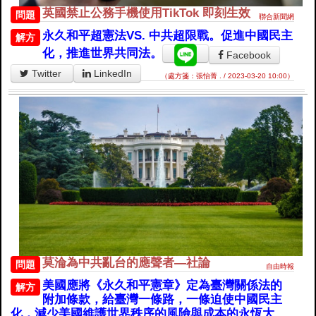
英國禁止公務手機使用TikTok 即刻生效
問題
聯合新聞網
永久和平超憲法VS. 中共超限戰。促進中國民主
解方
化，推進世界共同法。
Facebook
Twitter
LinkedIn
（處方箋：張怡菁 . / 2023-03-20 10:00）
莫淪為中共亂台的應聲者—社論
問題
自由時報
美國應將《永久和平憲章》定為臺灣關係法的
解方
附加條款，給臺灣一條路，一條迫使中國民主
化，減少美國維護世界秩序的風險與成本的永恆大