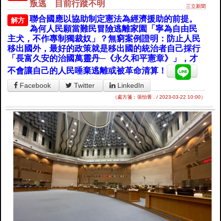
叛逃 目前行蹤不明
三立新聞
聯合國應以協助制定憲法為經濟援助的前提。
解方
為何人民願當難民冒險逃離家園「寧為自由民
主犬，不作專制獨裁奴」？無窮案例證明：防止人民
移出國外，最好的政策就是移出國的統治者自己採行
「長富久安的治國萬靈丹─《永久和平憲章》」，才
不會讓自己的人民唾棄逃離或被革命清算！
Facebook
Twitter
LinkedIn
（處方箋：張怡菁 . / 2023-03-22 10:00）