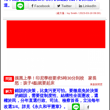
道。
Facebook
Twitter
LinkedIn
（處方箋：Ivy Smith / 2023-03-19 09:00）
摸黑上學！印尼學校要求5時30分到校 家長
問題
怒：孩子4點就要起床
東森新聞雲
錯誤的決策，比貪污更可怕。要徹底免於決策
解方
的錯誤，需要從制度性、結構性全面憲改，還
權於民，分年直選行政、司法、檢察首長，立法每年
改選1/4。詳見《永久和平憲章》。