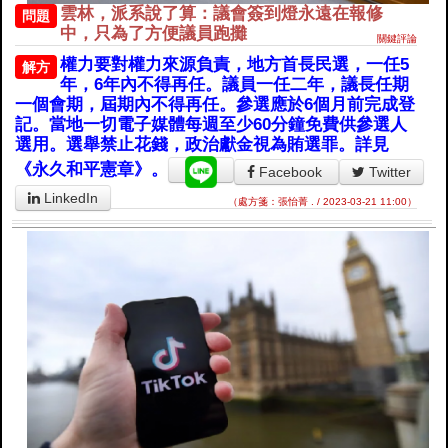
雲林，派系說了算：議會簽到燈永遠在報修
問題
中，只為了方便議員跑攤
關鍵評論
權力要對權力來源負責，地方首長民選，一任5
解方
年，6年內不得再任。議員一任二年，議長任期
一個會期，屆期內不得再任。參選應於6個月前完成登
記。當地一切電子媒體每週至少60分鐘免費供參選人
選用。選舉禁止花錢，政治獻金視為賄選罪。詳見
《永久和平憲章》。
Facebook
Twitter
LinkedIn
（處方箋：張怡菁 . / 2023-03-21 11:00）