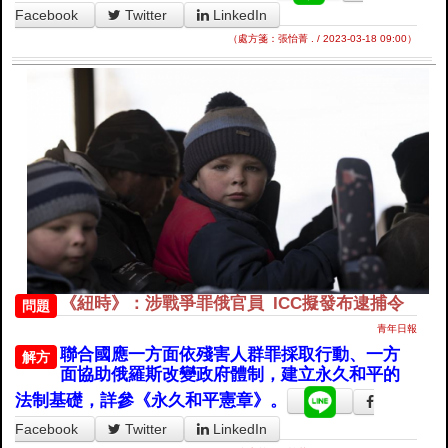
Facebook
Twitter
LinkedIn
（處方箋：張怡菁 . / 2023-03-18 09:00）
《紐時》：涉戰爭罪俄官員 ICC擬發布逮捕令
問題
青年日報
聯合國應一方面依殘害人群罪採取行動、一方
解方
面協助俄羅斯改變政府體制，建立永久和平的
法制基礎，詳參《永久和平憲章》。
Facebook
Twitter
LinkedIn