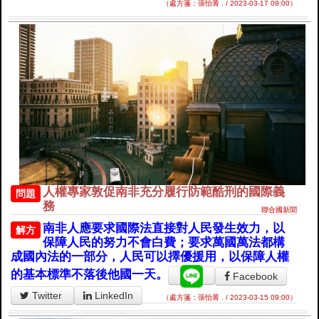
（處方箋：張怡菁 . / 2023-03-17 09:00）
人權專家敦促南非充分履行防範酷刑的國際義
問題
務
聯合國新聞
南非人應要求國際法直接對人民發生效力，以
解方
保障人民的努力不會白費；要求萬國萬法都構
成國內法的一部分，人民可以擇優援用，以保障人權
的基本標準不落後他國一天。
Facebook
Twitter
LinkedIn
（處方箋：張怡菁 . / 2023-03-15 09:00）