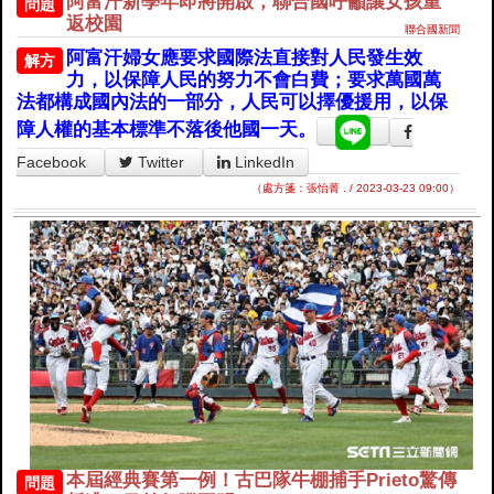
阿富汗新學年即將開啟，聯合國呼籲讓女孩重
問題
返校園
聯合國新聞
阿富汗婦女應要求國際法直接對人民發生效
解方
力，以保障人民的努力不會白費；要求萬國萬
法都構成國內法的一部分，人民可以擇優援用，以保
障人權的基本標準不落後他國一天。
Facebook
Twitter
LinkedIn
（處方箋：張怡菁 . / 2023-03-23 09:00）
本屆經典賽第一例！古巴隊牛棚捕手Prieto驚傳
問題