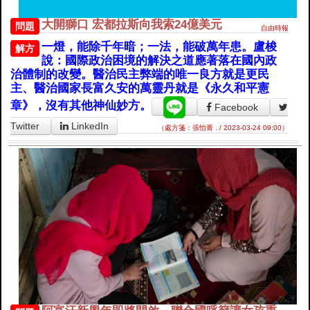
大開獅口 宏都拉斯向我索24億美元
問題
自由時報
一燈，能除千年暗；一法，能破萬年患。盧梭
解方
說：國際政治困境的解決之道應著落在國內政
治體制的改變。醫治民主弊端的唯一良方就是更民
主、醫治國家長富久安的萬靈丹就是《永久和平憲
章》，沒有其他神仙妙方。
Facebook
Twitter
LinkedIn
（處方箋：張怡菁 . / 2023-03-24 09:00）