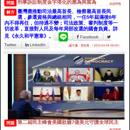
刑事訴訟制度金字塔化的應為與當為
問題
自由時報
臺灣應推動司法最高首長、檢察最高首長民
解方
選，參選資格與總統相同，一任5年屆滿後6年
內不得再任，但待遇不變；司法政策、審判制度等一
切改革，直接對人民及每年局部改選的國會負責。詳
見《永久和平憲章》。
Facebook
Twitter
LinkedIn
（處方箋：張怡菁 . / 2023-04-08 09:00）
第二屆民主峰會美國欲砸7億美元守護全球民主
問題
南洋商報