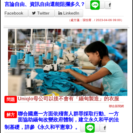
言論自由、資訊自由還能阻攔多久？
Facebook
Twitter
LinkedIn
（處方箋：張怡菁 . / 2023-04-06 09:00）
Uniqlo母公司以後不會有「緬甸製造」的衣服
問題
聯合新聞網
聯合國應一方面依殘害人群罪採取行動、一方
解方
面協助緬甸改變政府體制，建立永久和平的法
制基礎，詳參《永久和平憲章》。