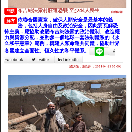
布吉納法索村莊遭恐襲 至少44人喪生
問題
自由時報
依聯合國憲章，確保人類安全是最基本的義
解方
務，包括人身自由及政治安全，因此要瓦解恐
怖主義，應協助改變布吉納法索的政治體制、改進權
力與資源分配，並酌參一個地球一套法制體系的《永
久和平憲章》範例，構建人類命運共同體，協助世界
各國建立全面性、恆久性的和平體系。
Facebook
Twitter
LinkedIn
（處方箋：張怡菁 . / 2023-04-13 09:00）