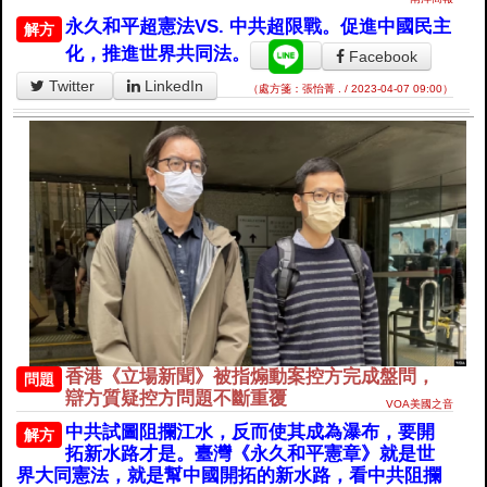
永久和平超憲法VS. 中共超限戰。促進中國民主
解方
化，推進世界共同法。
Facebook
Twitter
LinkedIn
（處方箋：張怡菁 . / 2023-04-07 09:00）
香港《立場新聞》被指煽動案控方完成盤問，
問題
辯方質疑控方問題不斷重覆
VOA美國之音
中共試圖阻攔江水，反而使其成為瀑布，要開
解方
拓新水路才是。臺灣《永久和平憲章》就是世
界大同憲法，就是幫中國開拓的新水路，看中共阻攔