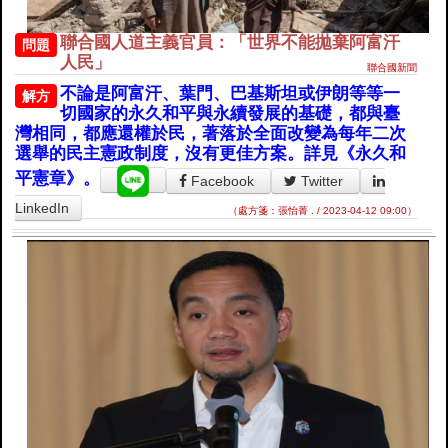
聯合國人道主義官員：「世界不能拋棄阿富汗
問題
人民」
聯合國新聞
不論是阿富汗、葉門、巴基斯坦或伊朗等等一
解方
切國家的永久和平與永續發展的基礎，都與臺
灣相同，都應還權於民，著落於全面改變為每年二次
選舉的民主憲政制度，沒有更佳方案。詳見《永久和
平憲章》。
Facebook
Twitter
LinkedIn
（處方箋：張怡菁 . / 2023-04-12 09:00）