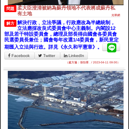
柔大臣澄清被納為蘇丹領地不代表將成蘇丹私
問題
有土地
光華網
解決行政﹑立法爭議，行政應改為半總統制，
解方
立法應採改良式委員會中心主義制。內閣設12
部及若干特設委員會，總理及部長得由國會各委員會
民選委員長兼任；國會每年改選1/4委員會，新民意定
期匯入立法與行政。詳見《永久和平憲章》。
Facebook
Twitter
LinkedIn
（處方箋：張怡菁 . / 2023-04-11 09:00）