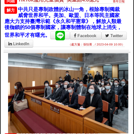
問題
青年日報
中共只是專制政體的冰山一角，根除專制獨裁
解方
威脅世界和平。美加、歐盟、日本等民主國家
應大力支持臺灣示範《永久和平憲章》，解放人類最
後枷鎖的50個專制國家，讓專制體制在地球上消失，
世界和平才有曙光。
Facebook
Twitter
LinkedIn
（處方箋：張怡菁 . / 2023-04-09 10:00）