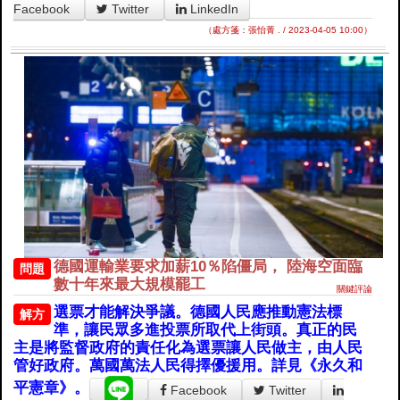
Facebook
Twitter
LinkedIn
（處方箋：張怡菁 . / 2023-04-05 10:00）
德國運輸業要求加薪10％陷僵局， 陸海空面臨
問題
數十年來最大規模罷工
關鍵評論
選票才能解決爭議。德國人民應推動憲法標
解方
準，讓民眾多進投票所取代上街頭。真正的民
主是將監督政府的責任化為選票讓人民做主，由人民
管好政府。萬國萬法人民得擇優援用。詳見《永久和
平憲章》。
Facebook
Twitter