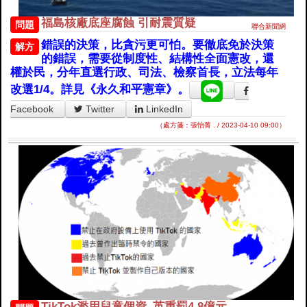
福島核廠底座腐蝕 引耐震質疑
問題
聯合新聞網
錯誤的決策，比貪污更可怕。要徹底免於決策
解方
的錯誤，需要從制度性、結構性全面憲改，還
權於民，分年直選行政、司法、檢察首長，立法每年
改選1/4。詳見《永久和平憲章》。
Facebook
Twitter
LinkedIn
（處方箋：張怡菁 . / 2023-04-10 09:00）
TikTok濫用兒童個資 英重罰4.8億元