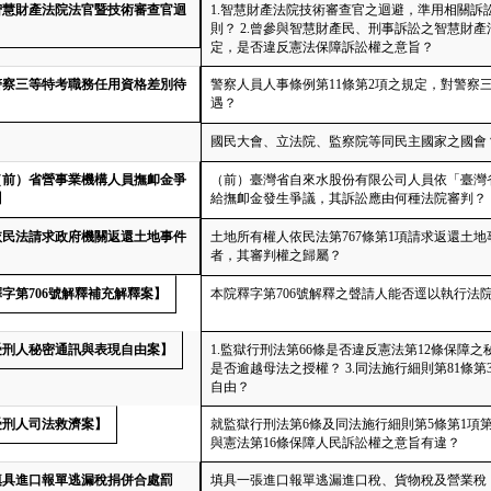
【智慧財產法院法官暨技術審查官迴
1.智慧財產法院技術審查官之迴避，準用相關
則？ 2.曾參與智慧財產民、刑事訴訟之智慧財
定，是否違反憲法保障訴訟權之意旨？
【警察三等特考職務任用資格差別待
警察人員人事條例第11條第2項之規定，對警
遇？
國民大會、立法院、監察院等同民主國家之國會
【（前）省營事業機構人員撫卹金爭
（前）臺灣省自來水股份有限公司人員依「臺灣
】
給撫卹金發生爭議，其訴訟應由何種法院審判？
【依民法請求政府機關返還土地事件
土地所有權人依民法第767條第1項請求返還土
者，其審判權之歸屬？
釋字第706號解釋補充解釋案】
本院釋字第706號解釋之聲請人能否逕以執行法
【受刑人秘密通訊與表現自由案】
1.監獄行刑法第66條是否違反憲法第12條保障之
是否逾越母法之授權？ 3.同法施行細則第81條
自由？
受刑人司法救濟案】
就監獄行刑法第6條及同法施行細則第5條第1項
與憲法第16條保障人民訴訟權之意旨有違？
【填具進口報單逃漏稅捐併合處罰
填具一張進口報單逃漏進口稅、貨物稅及營業稅