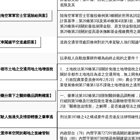
底限及其
【陸海空軍軍官士官退除給與案】
陸海空軍軍官士官服役條例第3條關於所用名詞定
計算基準；第26條第3項及第46條第4項第1
第26條第4項關於最低保障金額、原支領金額
第29條第2項關於提高退休撫卹基金撥繳費用之
【駕車闖越平交道處罰案】
道路交通管理處罰條例對於汽車駕駛人強行闖越
以承租人自動放棄耕作權為由終止租約之要件？
【非都市土地之交通用地土地增值稅
1、土地稅法第39條第2項關於免徵土地增值稅之規定
關於非都市土地地目為道之交通用地，無上開免
2、行政院農業委員會90年2月2日（90）農企字
業發展條例第37條第1項不課徵土地增值稅之適
【醫藥分業下之醫師藥品調劑權案】
一、藥事法第102條第2項限制醫師藥品調劑權，
行細則第50條及行政院衛生署食品藥物管理局100年4
2項「醫療急迫情形」之解釋，是否逾越母法之
【駕駛人無過失及情節輕微之肇事逃
刑法第185條之4之構成要件是否違反法律明確
【設置停車空間於鄰地之套繪管制
內政部台（78）內營字第727291號函關於建
暨台（80）內營字第907380號函有關建築法