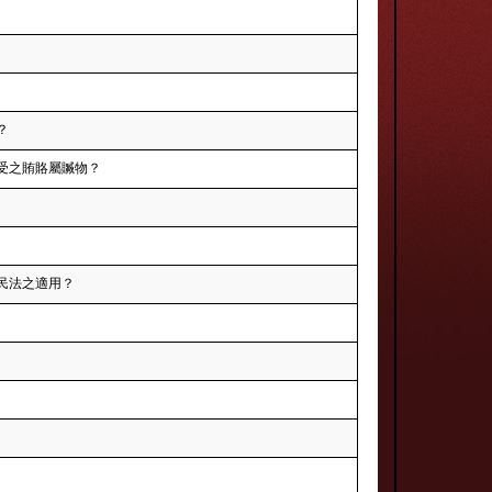
？
受之賄賂屬贓物？
民法之適用？