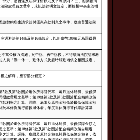
」部分，是否違反法律保留原則及平等原則？ 三、廢棄物清
回收清除處理費之費率，未以法律明文規定，而授權中央主管機
因該契約所生請求給付優惠存款利息之事件，應由普通法院
突迴避法第14條及第16條規定，以新臺幣100萬元為罰鍰最
益之不當公權力措施，於申訴、再申訴後，不得續向法院請求救
消防人員「勤一休一」勤休方式及超時服勤補償之相關規定，
訟權之解釋，應否部分變更？
第5款及第6款關於退休所得替代率、每月退休所得、最低保
同撥繳費用之基準；第19條第2款及第3款關於配合精簡政策
惠存款利率之計算、調降、底限及原領金額低於最低保障金額
，關於本條例施行前後退休者，年度退休所得替代率計算基
第6款關於退休所得替代率、每月退休所得、最低保障金額之
用之基準；第18條第2款及第3款關於配合精簡政策自願退
利率之計算、調降、底限及原領金額低於最低保障金額者，依
本法施行前後退休者，年度退休所得替代率計算基準、調降、