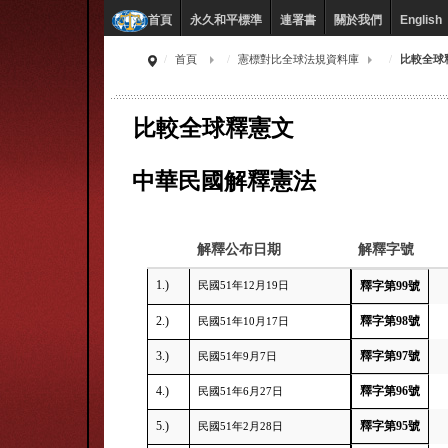
永久和平標準
連署書
關於我們
English
首頁
首頁
憲標對比全球法規資料庫
比較全球
比較全球釋憲文
中華民國解釋憲法
解釋公布日期
解釋字號
1.)
民國51年12月19日
釋字第99號
2.)
釋字第98號
民國51年10月17日
3.)
釋字第97號
民國51年9月7日
4.)
釋字第96號
民國51年6月27日
5.)
釋字第95號
民國51年2月28日