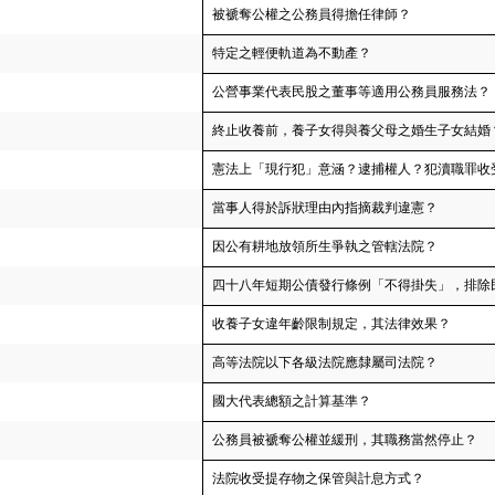
被褫奪公權之公務員得擔任律師？
特定之輕便軌道為不動產？
公營事業代表民股之董事等適用公務員服務法？
終止收養前，養子女得與養父母之婚生子女結婚
憲法上「現行犯」意涵？逮捕權人？犯瀆職罪收
當事人得於訴狀理由內指摘裁判違憲？
因公有耕地放領所生爭執之管轄法院？
四十八年短期公債發行條例「不得掛失」，排除
收養子女違年齡限制規定，其法律效果？
高等法院以下各級法院應隸屬司法院？
國大代表總額之計算基準？
公務員被褫奪公權並緩刑，其職務當然停止？
法院收受提存物之保管與計息方式？