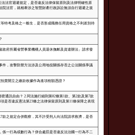
訴訟法法官迴避規定，是否違反法律保留原則及法律明確性原
產法院法官，就相牽涉之智慧財產行政訴訟無須自行迴避之規
察三等特考及格之一般生，是否形成職務任用資格之不利差別待
？
省政府所屬省營事業機構人員退休撫卹及資遣辦法」請求發
地事件，攻擊防禦方法涉及公用地役關係存否之公法關係爭議
院拍賣開立之繳款收據作為進項稅額憑證？
秘密通訊自由？ 2.同法施行細則第82條第1款、第2款及第7款
第3項是否違反憲法第23條之法律保留原則及第11條保障之表現
第7款之規定合併觀察，其不許受刑人向法院請求救濟，是否
，係一行為或數行為？併合處罰是否違反法治國一行為不二