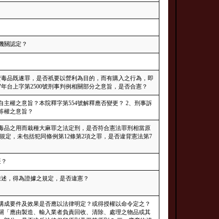
機關認定？
販賣毒品既遂罪，是否祇要以營利為目的，而有購入之行為，即
67年台上字第2500號刑事判例相關部分之意旨，是否合憲？
性自主權之意旨？本院釋字第554號解釋應否變更？ 2、刑事訴
平等權之意旨？
造毒品之用而栽種大麻罪之法定刑，是否符合憲法罪刑相當原
刑規定，未包括犯同條例第12條第2項之罪，是否違背憲法第7
覈？
陳述，得為證據之規定，是否違憲？
構成要件及效果是否應以法律明定？或得授權以命令定之？
有關「應由製造、輸入業者負責回收、清除、處理之物品或其