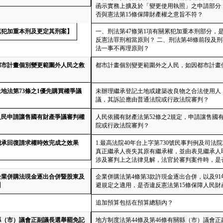
函示實務上擴及於「變更使用執照」之申請部分
否與憲法第15條保障財產權之意旨不符？
【累犯加重本刑及更定其刑案】
一、刑法第47條第1項有關累犯加重本刑部分
反憲法罪刑相當原則？ 二、刑法第48條前段及刑
法一事不再理原則？
【都市計畫個別變更範圍外人民之救
都市計畫個別變更範圍外之人民，如因都市計畫
土地法第73條之1優先購買權爭議
未辦理繼承登記土地或建築改良物之合法使用人，
議，其訴訟應由普通法院或行政法院審判？
【人民申請讓售國有財產爭議審判權
人民依國有財產法第52條之2規定，申請讓售
院或行政法院審判？
【繼承回復請求權時效完成之效果
1.最高法院40年台上字第730號民事判例及司法
真正繼承人喪失其原有繼承權，並由表見繼承人取
涉及審判上之法律見解，法官於審判案件時，是
【企業併購法現金逐出合併暨股東及
企業併購法第4條第3款許現金逐出合併，以及91
】
避規定之適用，是否違反憲法第15條保障人民財
追加預算包括在預算總額內？
【縣（市）議會正副議長選舉罷免記
地方制度法第44條及第46條有關縣（市）議會