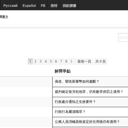
Русский
Español
FB
推特
捐款贈書
釋憲文
1
2
3
4
5
6
7
8
》
最後一頁
共 8 頁
解釋爭點
偽造、變造新臺幣如何處斷？
裁判確定後另犯他罪，仍有數罪併罰之適用？
行政處分通知之生效要件？
行賄行為屬瀆職罪？
公務人員消極資格規定於任用後仍有適用？