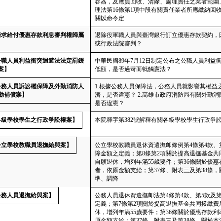
容器，及應負回收、清除、處理責任之業者範圍
理法第16條第1項中段有關責任業者所應繳納
關以命令定
【請求給付優惠存款利息審判權歸屬
退除役軍職人員與臺灣銀行訂立優惠存款契約，
或行政法院審判？
【公職人員利益衝突迴避法法定罰鍰
中華民國89年7月12日制定公布之公職人員利益衝
案】
低額，是否過苛而牴觸憲法？
【公務人員訴訟權保障及外勤消防人
1.根據公務人員保障法，公務人員就影響其權
勤補償案】
濟，是否違憲？ 2.高雄市政府消防局有關外勤
是否違憲？
【各級學校學生之行政爭訟權案】
本院釋字第382號解釋有關各級學校學生行政爭
【公立學校教職員退撫給與案】
公立學校教職員退休資遣撫卹條例第4條第4款、
障金額之定義；第8條第2項關於提高退撫基金共
自願退休，增列年滿55歲要件；第36條關於優
者，依原金額支給；第37條、附表三及第38條
準、調降
【公務人員退撫給與案】
公務人員退休資遣撫卹法第4條第4款、第5款及
定義；第7條第2項關於提高退撫基金共同撥繳費
休，增列年滿55歲要件；第36條關於優惠存款
原金額支給；第37條、附表三及第38條，關於