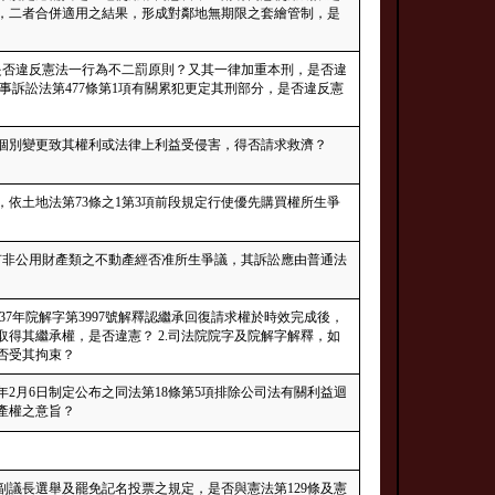
，二者合併適用之結果，形成對鄰地無期限之套繪管制，是
，是否違反憲法一行為不二罰原則？又其一律加重本刑，是否違
事訴訟法第477條第1項有關累犯更定其刑部分，是否違反憲
個別變更致其權利或法律上利益受侵害，得否請求救濟？
依土地法第73條之1第3項前段規定行使優先購買權所生爭
國有非公用財產類之不動產經否准所生爭議，其訴訟應由普通法
院37年院解字第3997號解釋認繼承回復請求權於時效完成後，
得其繼承權，是否違憲？ 2.司法院院字及院解字解釋，如
否受其拘束？
年2月6日制定公布之同法第18條第5項排除公司法有關利益迴
產權之意旨？
正副議長選舉及罷免記名投票之規定，是否與憲法第129條及憲