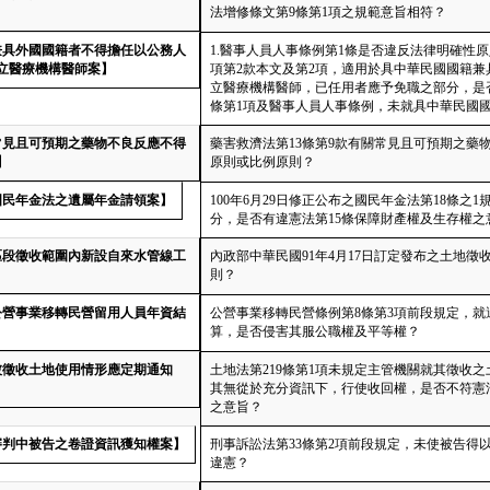
法增修條文第9條第1項之規範意旨相符？
【兼具外國國籍者不得擔任以公務人
1.醫事人員人事條例第1條是否違反法律明確性原
立醫療機構醫師案】
項第2款本文及第2項，適用於具中華民國國籍
立醫療機構醫師，已任用者應予免職之部分，是否違
條第1項及醫事人員人事條例，未就具中華民國
【常見且可預期之藥物不良反應不得
藥害救濟法第13條第9款有關常見且可預期之
】
原則或比例原則？
【國民年金法之遺屬年金請領案】
100年6月29日修正公布之國民年金法第18條
分，是否有違憲法第15條保障財產權及生存權之
【區段徵收範圍內新設自來水管線工
內政部中華民國91年4月17日訂定發布之土地徵
則？
【公營事業移轉民營留用人員年資結
公營事業移轉民營條例第8條第3項前段規定，
算，是否侵害其服公職權及平等權？
【被徵收土地使用情形應定期通知
土地法第219條第1項未規定主管機關就其徵收
其無從於充分資訊下，行使收回權，是否不符憲
之意旨？
【審判中被告之卷證資訊獲知權案】
刑事訴訟法第33條第2項前段規定，未使被告
違憲？