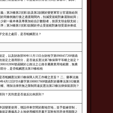
義；第26條第2項第1款及第2款關於變更軍官士官退除給與
款，關於同條例施行後之過渡期間內，扣減受規範對象退除給與；
低於少尉一級本俸及專業加給合計數額者，按原支領金額支給；
基準；第34條第1項第3款關於停止受規範對象領受退休俸或
平交道之處罰，是否牴觸憲法？
，以及財政部90年11月13日台財稅字第0900457200號函
稅規定之適用部分，是否違反憲法第7條保障平等權之規定？
第900102896號函關於公路法之公路非屬農業用地範圍，無農
用部分，是否牴觸憲法第19條租稅
是否牴觸憲法第15條保障人民工作權之意旨？ 二、藥事法施
月12日FDA藥字第1000017608號函對於藥事法第102條第
授權、增加法律所無之限制而違反憲法第23條法律保留原則？
性原則？其刑度是否違反比例原則？
築物申請變更使用，增設停車空間於鄰地空地，並予套繪管制，
第30條規定應備具之土地使用權同意書不宜附有同意使用期限之