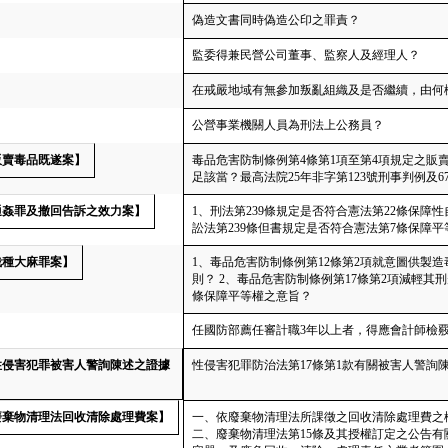
偽造文書同時偽造公印之罪責？
監委得兼民營公司董事、監察人及經理人？
在戒嚴地域有無參加叛亂組織及是否繼續，由何
公營事業機關人員為刑法上公務員？
販賣毒品既遂案】
毒品危害防制條例第4條第1項至第4項規定之
足該當？最高法院25年非字第123號刑事判例及
【通姦罪及撤回告訴之效力案】
1、刑法第239條規定是否符合憲法第22條保障
訟法第239條但書規定是否符合憲法第7條保障
栽種大麻罪案】
1、毒品危害防制條例第12條第2項就意圖供製
則？ 2、毒品危害防制條例第17條第2項減輕其
條保障平等權之意旨？
任國防部薦任審計職3年以上者，得應會計師檢
【性侵害犯罪被害人警詢陳述之證據
性侵害犯罪防治法第17條第1款有關被害人警詢
【廢棄物清理法回收清除處理費案】
一、依廢棄物清理法所課徵之回收清除處理費之
二、廢棄物清理法第15條及其授權訂定之公告