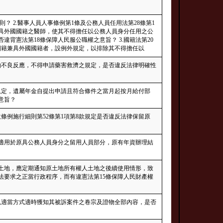
則？ 2.醫事人員人事條例第1條及公務人員任用法第28條第1
兼具外國國籍之醫師，使其不得擔任以公務人員身分任用之公
背憲法第18條保障人民服公職權之意旨？ 3.國籍法第20
國籍兼具外國國籍者，設例外規定，以排除其不得擔任以
藥物不良反應，不得申請藥害救濟之規定，是否違反法律明確性
之1規定，遺屬年金自提出申請且符合條件之當月起按月給付部
意旨？
收條例施行細則第52條第1項第8款規定是否違反法律保留原
就適用於原具公務人員身分之留用人員部分，原有年資辦理結
之土地，應定期通知原土地所有權人土地之後續使用情形，致
法要求之正當行政程序，而有違憲法第15條保障人民財產權
得以適當方式適時獲知其被訴案件之卷宗及證物全部內容，是否