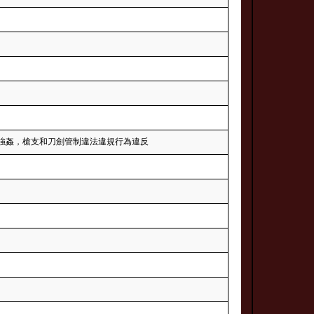
強姦，槍支和刀劍管制違法違規行為違反