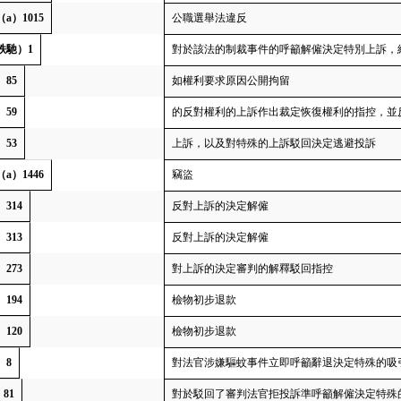
（a）1015
公職選舉法違反
（秩馳）1
對於該法的制裁事件的呼籲解僱決定特別上訴，
）85
如權利要求原因公開拘留
）59
的反對權利的上訴作出裁定恢復權利的指控，並
）53
上訴，以及對特殊的上訴駁回決定逃避投訴
（a）1446
竊盜
）314
反對上訴的決定解僱
）313
反對上訴的決定解僱
）273
對上訴的決定審判的解釋駁回指控
）194
檢物初步退款
）120
檢物初步退款
）8
對法官涉嫌驅蚊事件立即呼籲辭退決定特殊的吸
）81
對於駁回了審判法官拒投訴準呼籲解僱決定特殊