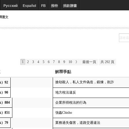
Русский
Español
FB
推特
捐款贈書
釋憲文
1
2
3
4
5
6
7
8
9
10
》
最後一頁
共 292 頁
號
解釋爭點
搶劫殺人，私人文件偽造，鍛煉，欺詐
A）92
A）90
地方稅法違反
A）884
企業所得稅法的行為
A）851
強姦Chisho
A）79
業務過失傷害，道路交通違法