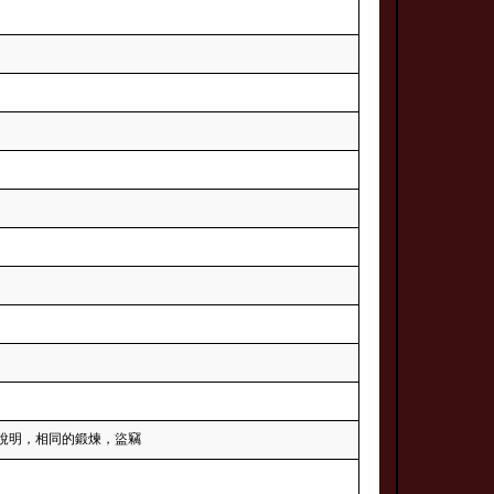
說明，相同的鍛煉，盜竊