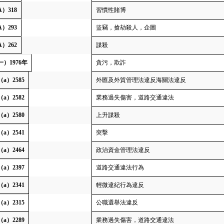
A）318
習慣性賭博
A）293
盜竊，搶劫殺人，企圖
A）262
謀殺
一）1976年
貪污，欺詐
（a）2585
外匯及外貿管理法違反海關法違反
（a）2582
業務過失傷害，道路交通違法
（a）2580
上升謀殺
（a）2541
突擊
（a）2464
政治資金管理法違反
（a）2397
道路交通違法行為
（a）2341
輕微違紀行為違反
（a）2315
公職選舉法違反
（a）2289
業務過失傷害，道路交通違法