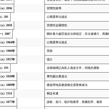
（a）2036
習慣性賭博
A）201
公職選舉法違反
（a）2018
習慣性盜竊慣犯
一）2007
關於暴力處罰違反法律規定，非法逮捕力，窩藏
（a）1964年
公職選舉法違反
（a）1960年
受賄
（a）1957年
侵占
A）193
這兩個標記為私人偽造文件，同樣的運動
（a）1939年
摩托艇比賽違法
（a）1889年
建築用地及建築物交易業務違法
（a）1514
竊盜未遂
（a）1877年
謀殺，貪污，敲詐勒索罪，窩藏犯罪，傷害