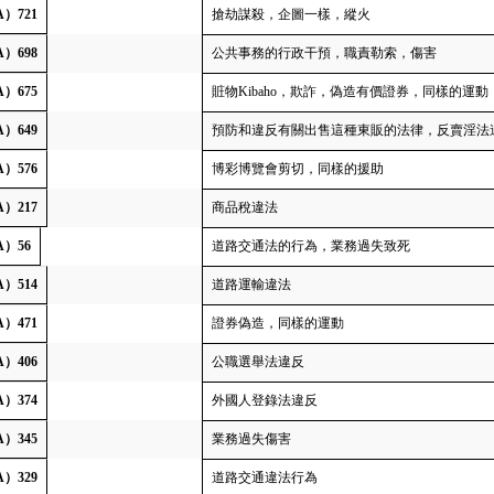
A）721
搶劫謀殺，企圖一樣，縱火
A）698
公共事務的行政干預，職責勒索，傷害
A）675
賍物Kibaho，欺詐，偽造有價證券，同樣的運動
A）649
預防和違反有關出售這種東販的法律，反賣淫法
A）576
博彩博覽會剪切，同樣的援助
A）217
商品稅違法
A）56
道路交通法的行為，業務過失致死
A）514
道路運輸違法
A）471
證券偽造，同樣的運動
A）406
公職選舉法違反
A）374
外國人登錄法違反
A）345
業務過失傷害
A）329
道路交通違法行為