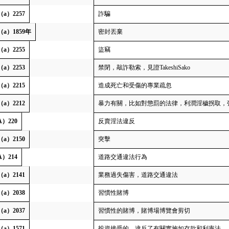
（a）2257
詐騙
（a）1859年
密封丟棄
（a）2255
盜竊
（a）2253
禁閉，敲詐勒索，見證TakeshiSako
（a）2215
造成死亡和受傷的專業疏忽
（a）2212
暴力有關，比如對懲罰的法律，利潤淫穢拐取，
A）220
反賣淫法違反
（a）2150
突擊
A）214
道路交通違法行為
（a）2141
業務過失傷害，道路交通違法
（a）2038
習慣性賭博
（a）2037
習慣性的賭博，賭博場博覽會剪切
（a）1571
投資接受的，違反了有關實施如存款和利率法