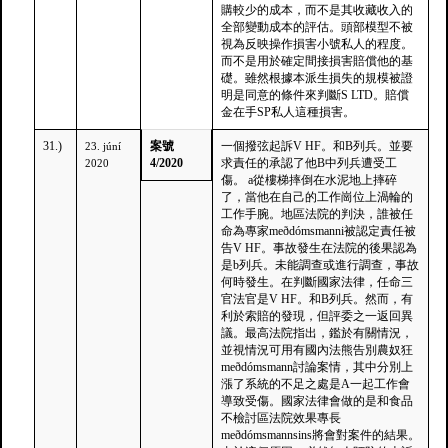
購較少的成本，而不是其收藏收入的
全部變動成本的評估。頭部模型不被
視為反映操作損害小號私人的程度。
而不是用於確定間接損害賠償他的基
礎。雖然根據本派生損失的規模被證
明是同意的條件來判斷S LTD。賠償
金在手SP私人這種損害。
31.)
案號
一個撥弦起訴V HF。和B列兵。並要
23. júní
4/2020
求責任的承認了他B中列兵遭受工
2020
傷。 a從樓梯摔倒在水泥地上摔碎
了，當他在自己的工作崗位上渦輪的
工作手腕。地區法院的判決，誰被任
命為專家meðdómsmanni被認定責任被
告V HF。事故發生在法院的後果認為
是b列兵。未能調查或進行調查，事故
何時發生。在判斷國家法律，任命三
官法官是V HF。和B列兵。然而，有
利於索賠的發現，但評委之一返回異
議。最高法院指出，鑑於有關情況，
並視情況可用有國內法熊告別農奴狂
meðdómsmann討論案情，其中分別上
漲了系統的不足之處是A一起工作會
導致受傷。國家法律會做的是和食品
不檢討區法院效果專長
meðdómsmannsins將會對案件的結果。