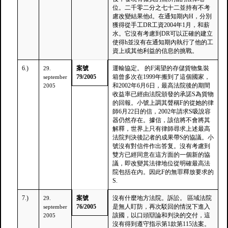
位。二千零二分之七十二並持有不考
慮改變結果他d。在通知期內H，分別
獲得從手工DR工資2004年1月，和薪
水。它沒有考慮到DR可以正確的建立
使得h並沒有在通知期內執行了他的工
資上或其他利益的信息的挑戰。
6.)
案號
運輸協定。 的F渴望的存儲貨物集裝
29.
79/2005
箱曾多次在1999年搬到了這個國家，
september
和2002年6月6日，最高法院後的期間
2005
收益率已經由法院頒發的承諾S為貨物
的回報。小號上調其聲稱F的從她的律
師6月22日的信，2002年請求S吸說容
器仍然存在。據信，該信將不會將其
解釋，世界上只有律師尋求上述最高
法院判決後記者的成果帶S的協議。小
號沒有對信件作出答复。沒有考慮到
雙方已經同意在這方面的一個新的協
議，即改變其法律地位從明確最高法
院包括在內。因此F的無罪釋放要求的
S.
7.)
案號
沒有什麼地方法院。訴訟。 區域法院
29.
76/2005
是無人盯防，再次駁回的情況下進入
september
該國，以口頭辯論和判決的交付，這
2005
沒有得到遵守指示第1款第115法案。