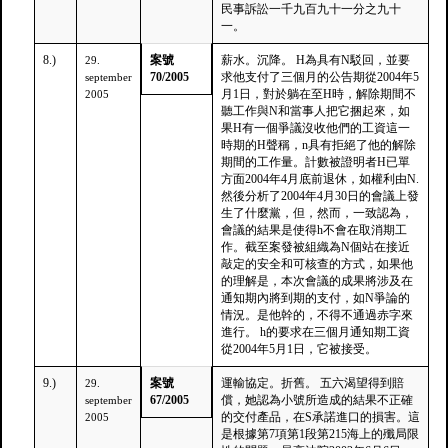
民事訴訟一千九百九十一分之九十
一。
8.)
案號
薪水。沉降。 H為具有N駁回，並要
29.
70/2005
求他支付了三個月的公告期從2004年5
september
月1日，對於躺在至H時，解除期間不
2005
聽工作與N和當事人把它捆起來，如
果H有一個爭議沒收他們的工資這一
時期的H聲稱，n具有拒絕了他的解除
期間的工作量。計數被證明者H已單
方面2004年4月底前退休，如權利由N.
然後分析了2004年4月30日的會議上發
生了什麼黨，但，然而，一致認為，
會議的結果是使得h不會在取消期工
作。截至案發被組織為N個站在接近
敲定的安全和可核查的方式，如果他
的理解是，本次會議的成果將涉及在
通知期內將到期的支付，如N爭論的
情況。是他幹的，不得不通過赤字來
進行。 h的要求在三個月通知期工資
從2004年5月1日，它被接受。
9.)
案號
運輸協定。折舊。 五六渴望得到賠
29.
67/2005
償，她認為小號所造成的結果不正確
september
的交付產品，在S承諾進口的損害。這
2005
是根據第7項第1段第215海上的殲局限