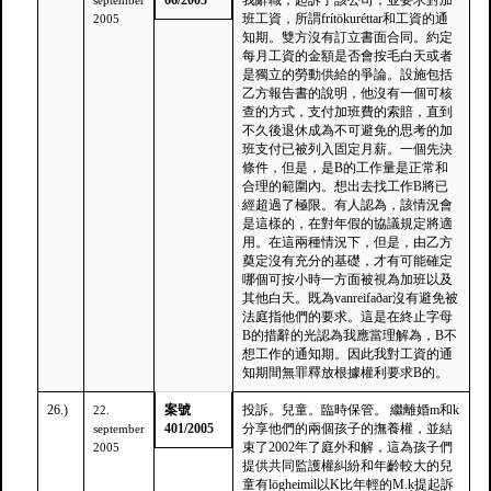
66/2005
我辭職，起訴了該公司，並要求對加
september
班工資，所謂frítökuréttar和工資的通
2005
知期。雙方沒有訂立書面合同。約定
每月工資的金額是否會按毛白天或者
是獨立的勞動供給的爭論。設施包括
乙方報告書的說明，他沒有一個可核
查的方式，支付加班費的索賠，直到
不久後退休成為不可避免的思考的加
班支付已被列入固定月薪。一個先決
條件，但是，是B的工作量是正常和
合理的範圍內。想出去找工作B將已
經超過了極限。有人認為，該情況會
是這樣的，在對年假的協議規定將適
用。在這兩種情況下，但是，由乙方
奠定沒有充分的基礎，才有可能確定
哪個可按小時一方面被視為加班以及
其他白天。既為vanreifaðar沒有避免被
法庭指他們的要求。這是在終止字母
B的措辭的光認為我應當理解為，B不
想工作的通知期。因此我對工資的通
知期間無罪釋放根據權利要求B的。
26.)
案號
投訴。兒童。臨時保管。 繼離婚m和k
22.
401/2005
分享他們的兩個孩子的撫養權，並結
september
束了2002年了庭外和解，這為孩子們
2005
提供共同監護權糾紛和年齡較大的兒
童有lögheimil以K比年輕的M.ķ提起訴