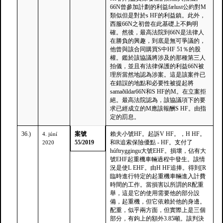
66N曾參加計劃的利益fælust公約對M
類似但是對於s HF的利益鎮。此外，
西服66N之初曾在此基礎上不夠明
確。然後，最高法院到66N是法律人
在勝負的興趣，到底是無可爭議的，
他曾與該合同購買S中HF 51％的股
權。鑑於該協議將涉及的那種第三人
拍儀，並且有法律保護的利益66N被
理所當然地認為涉案。這是該案件已
在錯誤的地點和必要性被提起將
samaðildar66N和S HF的M。在立案拒
絕。最高法院認為，該協議項下的要
求已經成立的M應該報酬S HF。由指
定的罰息。
36.)
案號
賴夫小號HF。起訴V HF。，H HF。
4. júní
55/2019
和R追索保險優點 - HF。支付了
2020
húftryggingu大號EHF。損壞，佔有大
號EHF起重機車輛過程中發生。該情
況是使L EHF。由H HF追捧。得到[R
臨時進行特定的起重機車輛進入計費
時間的工作。當損害以所謂的R配重
舉，這是它的使用需要他的部分設
備，起重機，但它依賴於他的身邊。
配重，似乎兩方面，但實際上是三個
部分，有鉤上的額外3.85噸。該判決