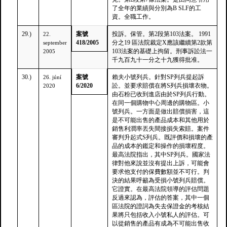
了全年的業績與分別為B SLF的工
資。全職工作。
29.)
案號
投訴。保管。第2段第103法案。 1991
22.
418/2005
分之19 區法院裁定X應該繼續第2款第
september
103法案的基礎上拘留。刑事訴訟法一
2005
千九百九十一分之十九獲得批准。
30.)
案號
賴夫小號列兵。針對SP列兵提起訴
26. júní
6/2020
訟。並要求賠償在將S列兵損壞衣物。
2020
由石粉已收到進店由於SP列兵行動。
在同一個購物中心周邊的購物區。小
號列兵。一方面是做出賠償損害，這
是不可能出售的產品成本和其他用於
銷售利潤率丟失間接損失索賠。案件
審判升起式S列兵。既評價和損壞的產
品的成本的鑑定和操作的損壞程度。
最高法院指出，其中SP列兵。國家法
律對他來說並沒有提出上訴，可能會
要求他支付的保費數額並不可行。判
決的結果呼籲為受損小號列兵賠償。
它證實。在最高法院領導的評估問題
反過來認為，評估的答案，其中一個
區法院的證詞為失去保證金的考核結
果將只包括收入小號私人的評估。可
以從銷售的產品有成為不可能出售收