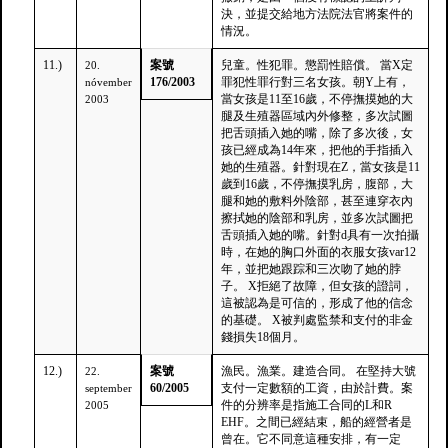
決，並提交給地方法院法官將案件的
情況。
11.)
案號
兒童。性犯罪。懲罰性賠償。 當X定
20.
176/2003
罪犯性罪行對三名女孩。朝Y上有，
nóvember
當女孩是11至16歲，不停撫摸她的大
2003
腿及生殖器區域內外修整，多次試圖
把舌頭插入她的嘴，除了多次後，女
孩已經成為14年來，把他的手指插入
她的生殖器。針對現在Z，當女孩是11
歲到16歲，不停撫摸乳房，腹部，大
腿和她的敷料外陰部，甚至連穿衣內
擦拭她的陰部和乳房，並多次試圖把
舌頭插入她的嘴。針對d具有一次拍攝
時，在她的胸口外面的衣服女孩var12
年，並把她跟踪和三次吻了她的脖
子。 X拒絕了故障，但女孩的證詞，
這被認為是可信的，形成了他的信念
的基礎。 X被判處監禁和支付的非金
錢損失18個月。
12.)
案號
漁民。漁業。建造合同。 在堅持大號
22.
60/2005
支付一定數額的工資，由於計費。案
september
件的分辨率是指施工合同的L和R
2005
EHF。之間已經結束，船的經營者是
曾在。它不同意這種安排，有一定