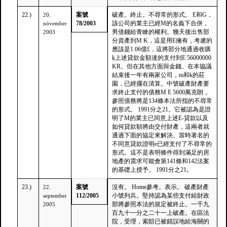
22.)
案號
破產。終止。不尋常的形式。 E和G，
20.
78/2003
該公司的業主已經M的名義下合併，
nóvember
男借錢給青睞的權利。幾天後出售部
2003
分資產到M K，這是用E擁有，考慮的
應該是1.06億£，這將部分地通過收購
ķ上述貸款金額達的支付到E 56000000
KR。但在其他方面與金錢。在本協議
結束後一年有兩家公司，m和k的莊
園，已經擺在清算。中號破產財產要
求終止支付的債務M E 5600萬克朗，
參照債務將是134條本法所指的不尋常
的形式。 1991分之21。它被認為是證
明了M的業主已同意上述E-貸款以及
如何貸款額將由交付財產，這兩者就
通過下面的協定來解決。當時著名的
不同意貸款證明e已經支付了不尋常的
形式。這不是表明條件得到滿足的房
地產的需求可能會第141條和142法案
的基礎上授予。 1991分之21。
23.)
案號
沒有。 Home參考。表示。 破產財產
22.
112/2005
小號列兵。堅持認為某些支付給財政
september
部將參照本法的規定被終止。一千九
2005
百九十一分之二十一上破產。在區法
院，受理，索賠已被錯誤地給海關的