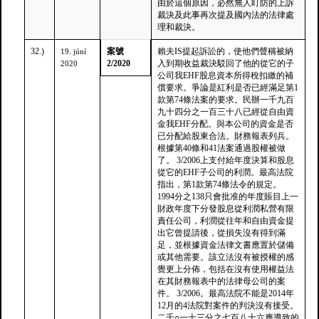
由於這個原因，必然無人盯防的上訴
裁決及此事再次提及國內法的法律處
理和裁決。
32.)
案號
賴夫IS提起訴訟的，使他們聲稱被納
19. júní
2/2020
入到期收益裁決駁回了他的從它的子
2020
公司我EHF股息資本所得稅扣繳的補
償要求。爭論是紅利是否已經滿足第1
款第74條法案的要求。民辦一千九百
九十四分之一百三十八已經從自由資
金我EHF分配。與本公司的資金是否
已分配給股東合法。財務報表列兵。
根據第40條和41法案通過股權被做
了。 3/2006上支付給年度決算和股息
從它的EHF子公司的利潤。最高法院
指出，第1款第74條法令的規定。
1994分之138只會批准的年度賬目上一
財政年度下分發股息從利潤私營有限
責任公司，利潤從往年和自由資金提
出它曾提請後，從損失沒有得到滿
足，並根據資金法律文書應置於儲備
或其他需要。該立法沒有被授權的感
覺更上分佈，包括在沒有使用權益法
在其財務報表中的法律母公司的案
件。 3/2006。最高法院不能是2014年
12月的4法院對案件的判決沒有接受。
二千○一十三分之七百八十六應導致的