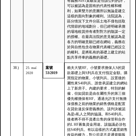
有義務NIST實驗室是否該公約的詩，
可以被認為是固有的代表性權和權
利，如果雙方的意圖所以無論是建立
這樣的面向對象的權利。法院認為，
區分情況下文件分區土地不僅包括取
代情節的地域劃分，但已經明確承擔
的場地租賃持有者對對方的陰謀一定
的授權。在最高法院的意見被認為是
各方的明確意願已經在網站，義務在
於與自然包含在物業代表權已經設立
的權利。是將私有的基礎上建立的站
點共享停車的義務的基礎。
38.)
案號
賴夫大號HF。小號要求擔保人S的貸
25. maí
53/2019
款基礎上與S列兵在支付指定金額。購
2020
買指定的物業。小號列兵。設置後的
屬性來S40列兵。誰曾承諾建立的網站
上了新房子。內建的要求，特別的解
僱，但如貸款是由在屬性升的第三個
優先權擔保有HF。通過允許支付無擔
保債務之前的物業的銷售價格是配置
在貸款違反保密義務的。該判決被認
為是s私人之間的協議。和S40列兵。
後者將不得不資產出售的保管和合作
的L HF募集資金用途。該協議必須包
括S40列兵。有以這樣的方式處置銷售
收益的權力，對公司是不是通貨膨脹