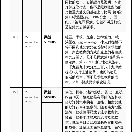
兩批的進口。它被認為是證明，X曾
打算採取行動，也不是限制級對他的
指控重大過失的基礎上，比照..第1段
第126海關沒有。 1987分之55。因
此，X被無罪釋放。它並不滿足於接
受記錄的起訴要求。
18.)
案號
社區。學校。兒童。法律援助。 哦，
22.
51/2005
渴望在byggðasamlagiðB中支付從她不
september
得不因為他的女兒在首都特殊學校的
2005
第二家庭教育的方式所產生的各種成
本的走開了。是不是同意第1條和第37
條法案。第66/1995強制性法規沒有。
一千九百九十六分之三百八十九導致
稅或B支付上述訟費，他認為這是一
個活的成本，而不是學校教育的成
本。 A和B贊成要求哦被發現。
19.)
案號
保管。損害。法律援助。 監獄一直被
22.
59/2005
拘留10天，懷疑他是有罪的偽造和稅
september
務欺詐與汽車的進口連接，相對於他
2005
的欺詐行為涉嫌參與。隨著南方地區
法院，他被無罪釋放了這項收費的。
隨後，他要求冰島政府支付給他賠
償，他認為自己已經遭受拘留的結果
的危害。這是原因在調查階段，在S還