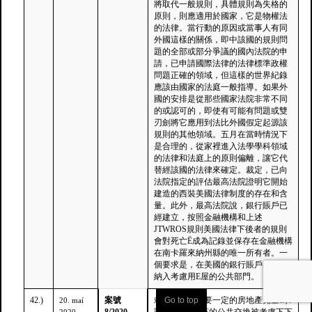
將取代一般規則，具體規則為失格的
原則，則應適用於國家，它是物權法
的法律。當行動的原因或當事人有同
外國這樣的關係，即中該國的規則問
題的全部或部分爭議的國內法院的申
請，已申請國際法律的法律標準政權
問題正確的領域，但這樣的世界紀錄
應該由國家的法庭一般指導。如果外
國的安排是從那些國家法院非常不同
的或認可的，即使有可能有問題或雙
刃劍將它應用到法比外國假定起源該
規則的其他領域。五月在當時情況下
是合理的，從家裡進入法學學科領域
的法律和法庭上的原則偏離，讓它代
替經該國的法律來確定。裁定，已向
法院指定的評估最高法院證明它開始
建造的西裝美國法律制度的存在和含
量。此外，最高法院說，銀行賬戶已
經建立，按照金融機構和上述
JTWROS規則美國法律下後者的規則
會對死亡Ë成為記錄並保存在金融機構
在南卡羅來納州縣的唯一所有者。一
個要求是，在美國的銀行賬戶存款未
納入考慮用E屋的公共部門。
42.)
案號
賴夫呼籲這需要一定的房地產兒童ê承
Go to top
20. maí