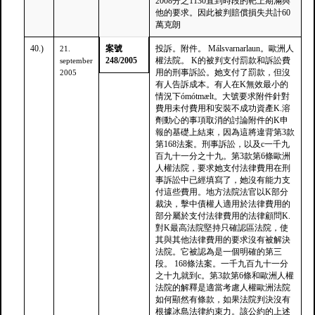
2008分之1130直到時段的靶上期滿與
他的要求。因此被判賠償損失共計60
萬克朗
40.)
案號
投訴。附件。 Málsvarnarlaun。歐洲人
21.
248/2005
權法院。 K的被判支付罰款和訴訟費
september
用的刑事訴訟。她支付了罰款，但沒
2005
有人告訴成本。有人在K無效最小的
情況下ómótmælt。大號要求附件針對
費用未付費用和安裝不成功資產K.溶
劑動心的事項取消的討論附件的K申
報的基礎上結束，因為這將違背第3款
第168法案。刑事訴訟，以及c一千九
百九十一分之十九。第3款第6條歐洲
人權法院，要求她支付法律費用在刑
事訴訟中已經填寫了，她沒有能力支
付這些費用。地方法院法官以K部分
裁決，擊中債權人適用於法律費用的
部分屬於支付法律費用的法律顧問K.
對K最高法院堅持只確認區法院，使
其與其他法律費用的要求沒有被解決
法院。它被認為是一個明確的第三
段。 168條法案。一千九百九十一分
之十九就到c。第3款第6條和歐洲人權
法院的解釋是適當考慮人權歐洲法院
如何顯然有條款，如果法院判決沒有
根據冰島法律約束力。該公約的上述