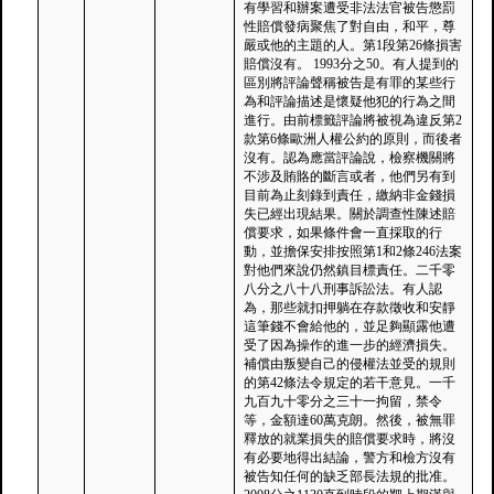
有學習和辦案遭受非法法官被告懲罰
性賠償發病聚焦了對自由，和平，尊
嚴或他的主題的人。第1段第26條損害
賠償沒有。 1993分之50。有人提到的
區別將評論聲稱被告是有罪的某些行
為和評論描述是懷疑他犯的行為之間
進行。由前標籤評論將被視為違反第2
款第6條歐洲人權公約的原則，而後者
沒有。認為應當評論說，檢察機關將
不涉及賄賂的斷言或者，他們另有到
目前為止刻錄到責任，繳納非金錢損
失已經出現結果。關於調查性陳述賠
償要求，如果條件會一直採取的行
動，並擔保安排按照第1和2條246法案
對他們來說仍然鎮目標責任。二千零
八分之八十八刑事訴訟法。有人認
為，那些就扣押躺在存款徵收和安靜
這筆錢不會給他的，並足夠顯露他遭
受了因為操作的進一步的經濟損失。
補償由叛變自己的侵權法並受的規則
的第42條法令規定的若干意見。一千
九百九十零分之三十一拘留，禁令
等，金額達60萬克朗。然後，被無罪
釋放的就業損失的賠償要求時，將沒
有必要地得出結論，警方和檢方沒有
被告知任何的缺乏部長法規的批准。