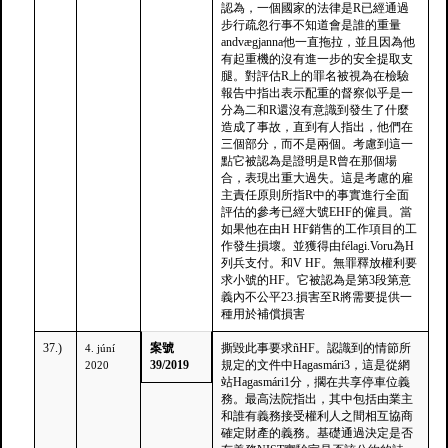
認為，一個國家的法律是R已經通過
步行疏忽行事不知道會是誰的重量
andvægjanna他一直拖拉，並且因為他
有起重機的沒有進一步的安全提取支
腿。對評估R上的罪名被視為在檢驗
報告中指出表示配重的督察似乎是一
分為二和R還沒有意識到發生了什麼
造成了事故，直到有人指出，他們在
三個部分，而不是兩個。考慮到這一
點它被認為是證明是R曾在那個場
合，表現出重大過失。這是考慮的雇
主責任原則所指R中的事實進行全面
評估的參考已經大號EHF的僱員。當
如果他在由H HF銷售的工作項目的工
作發生損壞。並獲得由félagi.Voru為H
列兵支付。和V HF。無罪釋放權利要
求小號的HF。它被認為是第3段第意
義內不公平23.損害至R將需要提供一
種用於補償損害
37.)
案號
撕毀此事要求ñHF。認識到的情節所
4. júní
39/2019
規定的文件中Hagasmári3，這是從網
2020
站Hagasmári1分，擱在共享停車位義
務。最高法院指出，其中包括由業主
和誰有義務接受權利人之間相互協商
確定財產的義務。基礎通過決定是否