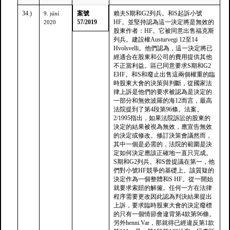
34.)
案號
賴夫S期和G2列兵。和S起訴小號
9. júní
57/2019
HF。並堅持認為這一決定將是無效的
2020
股東作者：HF。它被同意出售福克斯
列兵。建設權Austurvegi 12至14
Hvolsvelli。他們認為，這一決定將已
經適合在股東和公司的費用提供其他
不正當利益。區已同意要求S期和G2
EHF。和S和廢止出售這兩個權重的臨
時股東大會的決策與判斷，從國家法
律上訴是他們的要求被認為是決定的
一部分和無效波羅的海12而言，最高
法院提到了第4段第96條。法案。
2/1995指出，如果法院訴訟的股東的
決定的結果被視為無效，應宣告無效
的決定或修改。修訂決策會議然而，
其中一個是必需的，法院的範圍是決
定如何決定應該正確地一直只完成。
S期和G2列兵。和S曾提議在第一，他
們對小號HF競爭的基礎上。該質疑的
決定作為一個整體和S HF。從一開始
就要求索賠的解僱。任何一方在法律
程序需要更改因此認為判決結果提出
上訴，要求臨時股東大會的決定廢標
的只有一個情節會違背第4款第96條。
另外henni.Var，那就得已經違反第1款