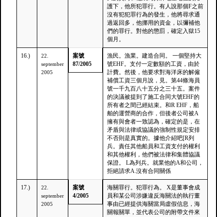
護下，他所犯罪行。有人說那個F之前
沒有犯犯罪行為的發生，他將尋求通
過返回多，他挪用的資金，以彌補他
們的罪行。對他的懲罰，確定入獄15
個月。
16.)
案號
漁民。漁業。建造合同。 一個堅持大
22.
87/2005
號EHF。支付一定數額的工資，由於
september
計費。然後，他要求對海洋床的解僱
2005
補償工資三個月說，見。第44條海員
號一千九百八十五分之三十五。案件
的決議被提到了施工合同大號EHF的
所有者之間已經結束。和R EHF，船
舶的運營商的合作，但後者公司被A
擁有與會者一致認為，確定的是，在
矛盾與法律或協議的強制性規定安排
不否則是真實的。據他介紹吧[R列
兵。責任其他船員和工資支付的權利
和其他權利，他們被法律和集體協議
保證。 L為列兵。就業他的A和公司，
拒絕請求A.沒有合同關係
17.)
案號
海關罪行。犯罪行為。 X是董事會成
22.
4/2005
員和某公司涉嫌違反海關法的執行董
september
事由已經提供海關當局虛假信息，海
2005
關報關單，並代表公司的附帶文件來