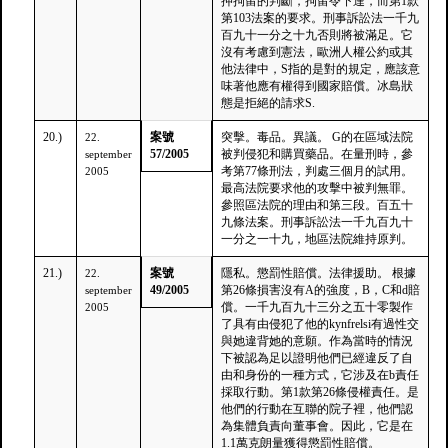
押拘留的判斷，拘留令下達，而第1款
第103法案的要求。刑事訴訟法一千九
百九十一分之十九否則將被滿足。它
沒有考慮到憲法，歐洲人權公約或其
他法律中，S指的是對的規定，應該意
味著他應有權得到國家賠償。冰島狀
態是拒絕的請求S.
20.)
案號
突擊。毒品。異議。 G的在區域法院
22.
57/2005
被判侵犯和購買藥品。在量刑時，參
september
考第77條刑法，判處三個月的試用。
2005
最高法院要求他的攻擊中被判無罪。
參照區法院的理由和第三段。百五十
九條法案。刑事訴訟法一千九百九十
一分之一十九，地區法院維持原判。
21.)
案號
隱私。懲罰性賠償。法律援助。 根據
22.
49/2005
第26條損害沒有A的強度，B，C和d賠
september
償。一千九百九十三分之五十零製作
2005
了具有由侵犯了他的kynfrelsi有過性交
與她違背她的意願。作為當時的情況
下被認為足以證明他們已經違反了自
由和身份的一種方式，它涉及在b責任
採取行動。第1款第26條侵權責任。是
他們的行動在互聯的院子裡，他們認
為集體負責向董事會。因此，它是在
1.1萬克朗量獲得懲罰性賠償。