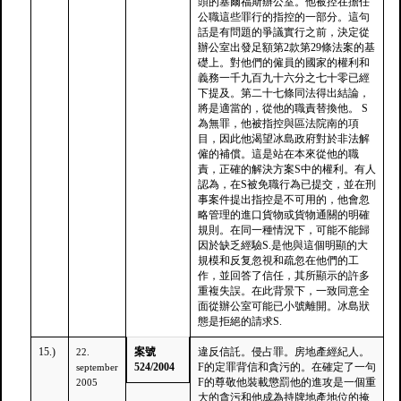
頭的塞爾福斯辦公室。他被控在擔任
公職這些罪行的指控的一部分。這句
話是有問題的爭議實行之前，決定從
辦公室出發足額第2款第29條法案的基
礎上。對他們的僱員的國家的權利和
義務一千九百九十六分之七十零已經
下提及。第二十七條同法得出結論，
將是適當的，從他的職責替換他。 S
為無罪，他被指控與區法院南的項
目，因此他渴望冰島政府對於非法解
僱的補償。這是站在本來從他的職
責，正確的解決方案S中的權利。有人
認為，在S被免職行為已提交，並在刑
事案件提出指控是不可用的，他會忽
略管理的進口貨物或貨物通關的明確
規則。在同一種情況下，可能不能歸
因於缺乏經驗S.是他與這個明顯的大
規模和反复忽視和疏忽在他們的工
作，並回答了信任，其所顯示的許多
重複失誤。在此背景下，一致同意全
面從辦公室可能已小號離開。冰島狀
態是拒絕的請求S.
15.)
案號
違反信託。侵占罪。房地產經紀人。
22.
524/2004
F的定罪背信和貪污的。在確定了一句
september
F的尊敬他裝載懲罰他的進攻是一個重
2005
大的貪污和他成為持牌地產地位的掩