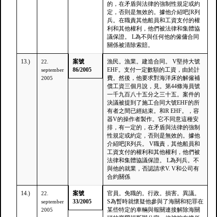
的，在矛盾與法律的強制性規定或約
定，否則是無效的。據他介紹吧[R列
兵。在職責其他船員和工資支付的權
利和其他權利，他們被法律和集體協
議保證。 L為不與任何他的僱傭合同
關係被清除索賠。
13.)
案號
漁民。漁業。建造合同。 V堅持大號
22.
86/2005
EHF。支付一定數額的工資，由於計
september
費。然後，他要求對海洋床的解僱補
2005
償工資三個月說，見。第44條海員號
一千九百八十五分之三十五。案件的
決議被提到了施工合同大號EHF的所
有者之間已經結束。和R EHF。，容
器V的操作者製作。它不同意這種安
排，有一定的，在矛盾與法律的強制
性規定或約定，否則是無效的。據他
介紹吧[R列兵。 V職責，其他船員和
工資支付的權利和其他權利，他們被
法律和集體協議保證。 L為列兵。不
與他的就業，否認請求V. V和公司有
合約關係
14.)
案號
官員。免職的。行政。損害。異議。
22.
33/2005
S為暫時就懷疑他參與了海關和犯罪在
september
某些特定的車輛與報關連接解除海關
2005