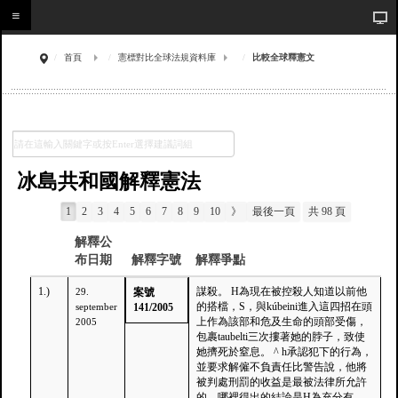
首頁
憲標對比全球法規資料庫
比較全球釋憲文
冰島共和國解釋憲法
1
2
3
4
5
6
7
8
9
10
》
最後一頁
共 98 頁
解釋公
布日期
解釋字號
解釋爭點
1.)
謀殺。 H為現在被控殺人知道以前他
29.
案號
的搭檔，S，與kúbeini進入這四招在頭
september
141/2005
上作為該部和危及生命的頭部受傷，
2005
包裹taubelti三次摟著她的脖子，致使
她擠死於窒息。 ^ h承認犯下的行為，
並要求解僱不負責任比警告說，他將
被判處刑罰的收益是最被法律所允許
的。哪裡得出的結論是H為充分有