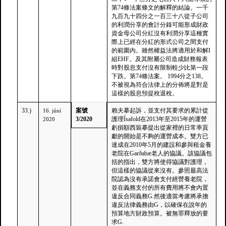
第74條法案條文的解釋的結論。一千
九百九十四分之一百三十八從子公司
的利潤分享的會計分錄可能形成財政
資金母公司分紅沒有利潤分享這種實
際上已經在分紅的形式公司之間支付
的範圍內。雖然權益法將適用於和解I
組EHF。及其附屬公司造成財務報表
時對股息支付沒有限制較少比第一段
下跌。第74條法案。 1994分之138。
不被視為符合法律上的分佈將是對是
這樣的股息預提稅退稅。
33.)
案號
賴夫摹起訴，並支付其要求的累計從
16. júní
3/2020
護理Ísafold在2013年至2015年的運營
2020
虧損額西裝摹提出從家裡的日常率貢
獻的開始是不夠的運營成本。雙方已
達成在2010年5月的建設和參與租金養
老院在Garðabæ老人的協議。該協議包
括的指出，雙方將使得協議對護理，
但這樣的協議從來沒有。參照最高法
院認為沒有承諾會支付經營養老院，
並在義務支付的所有費用將不會內置
違反合同義務G.然後適當考慮將承擔
違反法律義務由G，以確保在說年的
預算地方財政預算。被無罪釋放的要
求G.