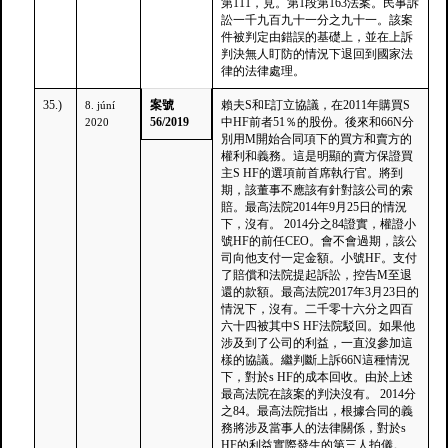
第111，見。第1段第163法案。民事訴
訟一千九百九十一分之九十一。該案
件被判定由錯誤的基礎上，並在上訴
判決無人盯防的情況下退回到國家法
律的法律處理。
35.)
案號
賴夫S和E訂立協議，在2011年購買S
8. júní
56/2019
中HF前者51％的股份。後來和66N分
2020
別用M開始合同項下的買方和賣方的
權利和義務。這是明顯的賣方保證買
主S HF的選項前首席執行官。將到
期，該董事不應該有針對該公司的索
賠。最高法院2014年9月25日的情況
下，沒有。 2014分之84證實，權證小
號HF的前任CEO。會不會過期，該公
司向他支付一定金額。小號HF。支付
了賠償和法院提起訴訟，控告M至退
還的款額。最高法院2017年3月23日的
情況下，沒有。二千零十六分之四百
六十四被其中S HF法院駁回。如果他
涉及到了公司的利益，一直沒參加這
樣的協議。繼判斷上訴66N這種情況
下，對於s HF的成本回收。由於上述
最高法院在該案的判決沒有。 2014分
之84。最高法院指出，根據合同的義
務將涉及當事人的法律關係，對於s
HF的利益實際發生的第三人拍儀。