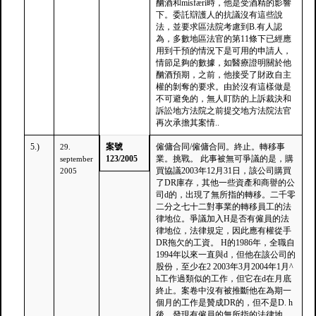
酗酒和misfæri時，他是受酒精的影響
下。委託辯護人的抗議沒有這些說
法，並要求區法院考慮到B.有人認
為，多數地區法官的第11條下已經應
用到干預的情況下是可用的申請人，
情節足夠的數據，如醫療證明關於他
酗酒預期，之前，他接受了財政自主
權的剝奪的要求。由於沒有這樣做是
不可避免的，無人盯防的上訴裁決和
訴訟地方法院之前提交地方法院法官
再次承擔其案情..
5.)
案號
僱傭合同/僱傭合同。終止。轉移事
29.
123/2005
業。挑戰。 此事被無可爭議的是，購
september
買協議2003年12月31日，該公司購買
2005
了DR庫存，其他一些資​​產和商譽的公
司d的，出現了無所指的轉移。二千零
二分之七十二對事業的轉移員工的法
律地位。爭議加入H是否有僱員的法
律地位，法律規定，因此應有權從手
DR拖欠的工資。 H的1986年，全職自
1994年以來一直與d，但他在該公司的
股份，至少在2 2003年3月2004年1月^
h工作過類似的工作，但它在d在月底
終止。案卷中沒有被推斷他在為期一
個月的工作是贊成DR的，但不是D. h
後，發現有僱員的無所指的法律地