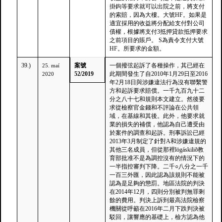
掛鉤等要求就可以出院之前，將支付
的索賠，因為大樓。大號HF。如果是
適宜採用的收益將分配給支付對公司
債權，根據將支付3抵押貸款抵押要求
之前項目的賬戶。 S為責令支付大號
HF。所要求的金額。
39.)
案號
一個撥弦起訴了各種操作，其已經在
25. maí
52/2019
此期間發生了自2010年1月29日至2016
2020
年2月18日與涉嫌違法行為沒有聯繫警
方和起訴要求賠償。一千九百九十二
分之八十七和規則本文建立。然後要
求從檢察官金錢和不評論在公共領
域，在基線和其後。此外，他要求就
業的損失的補償，他認為自己遭受由
於案件的調查和起訴。刑事訴訟已經
2013年3月制定了針對A和涉嫌違規的
其他三名成員，但從那裡lögáskilið教
育部批准不是為調控沒有的情況下的
一半指控審判下降。二千○八分之一千
一百三外匯，因此認為該規則不能被
認為是足夠的懲罰。地區法院的判決
在2014年12月，四則分別被判無罪剩
餘的費用。判決上訴到最高法院檢察
機關從呼籲在2016年二月下跌判決被
駁回，讓響應的基礎上，檢方認為他