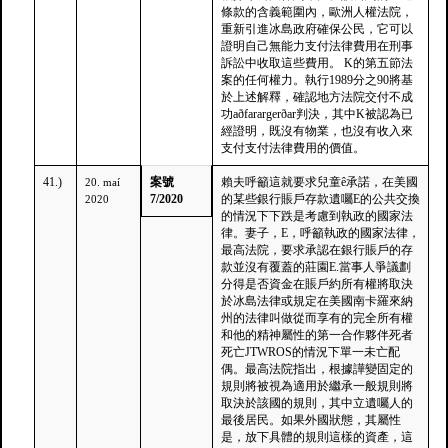
條款的含義範圍內，歐洲人權法院，
重新引進冰島政府確保公民，它可以
證明自己無能力支付法律費用在刑事
訴訟中收取這些費用。 K的第五節法
案的任何權力。執行1989分之90將基
於上述解釋，確認地方法院交付不成
功aðfarargerðar判決，其中K被認為已
經證明，既沒有物業，也沒有收入來
支付支付法律費用的價值。
41.)
案號
賴夫呼籲這就要求兒童ê承諾，在美國
20. maí
7/2020
的某些銀行賬戶存款遺囑E的公共交換
2020
的情況下下跌是考慮到執政的國家法
律。妻子，E，呼籲執政的國家法律，
最高法院，要求承認在銀行賬戶的存
款並沒有覆蓋的莊園E.當事人爭議劃
分得是否資金在賬戶約所有權將取決
於冰島法律或規定在美國南卡羅來納
州的法律叫做從而享有的完全所有權
和他的精神屬性的第一合作夥伴死者
死亡JTWROS的情況下單一未亡配
偶。最高法院指出，根據譁變固定的
規則將被視為適用於繼承一般規則將
取決於該國的規則，其中立遺囑人的
最後居民。如果外國狀態，其屬性
是，放下具體的規則這樣的資產，這