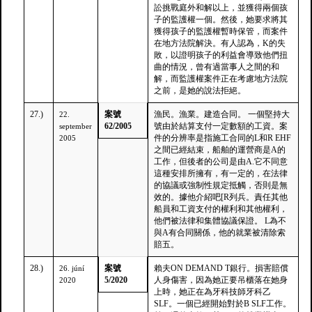
訟挑戰庭外和解以上，並獲得兩個孩
子的監護權一個。然後，她要求將其
獲得孩子的監護權暫時保管，而案件
在地方法院解決。有人認為，K的失
敗，以證明孩子的利益會導致他們扭
曲的情況，曾有過當事人之間的和
解，而監護權案件正在考慮地方法院
之前，是她的說法拒絕。
27.)
案號
漁民。漁業。建造合同。 一個堅持大
22.
62/2005
號由於結算支付一定數額的工資。案
september
件的分辨率是指施工合同的L和R EHF
2005
之間已經結束，船舶的運營商是A的
工作，但後者的公司是由A.它不同意
這種安排所擁有，有一定的，在法律
的協議或強制性規定抵觸，否則是無
效的。據他介紹吧[R列兵。責任其他
船員和工資支付的權利和其他權利，
他們被法律和集體協議保證。 L為不
與A有合同關係，他的就業被清除索
賠五。
28.)
案號
賴夫ON DEMAND T銀行。損害賠償
26. júní
5/2020
人身傷害，因為她正要吊櫃落在她身
2020
上時，她正在為牙科技師牙科乙
SLF。一個已經開始對於B SLF工作。