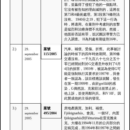
罪，並贏得了侵犯了他的一個點球。
它沒有被告知的理由減刑的，這將在
第75和4藝術處理。第1段第74條刑法
沒有。 1940分之19，犯下這一行為
時，將適用。在量刑中考慮到的攻擊
是猛烈和治療身體不光彩的。然後，
他面前否認有罪，並試圖誤導警方已
介入調查。 H為判處有期徒刑16年。
2.)
案號
汽車。補償。受傷。折舊。 此事被討
29.
115/2005
論的時候下的四年時效期間。第99條
september
交通沒有。一千九百八十七分之五十
2005
零已經開始對於G交通意外收到了6月
4日的損害，1993年，被認為使得G可
能是強制執行其要求於1997年，與會
者一致認為，該目標應該就醫，發生
在第一期1999年，由於gerfilið的感
染，G偶然說。克索賠法規禁止的，
他上訴，並使用鄰列兵。和V HF。因
此贊成他的主張的發現。
3.)
案號
房地產購買。加利。補償。
29.
495/2004
Fjöleignarhús。會員。 一個SF。內置
september
fjöleignarhús到Flétturima在雷克雅未
2005
克。大樓在1994年11月的公共部分的
定稿完成，而1994年和1997年之間銷