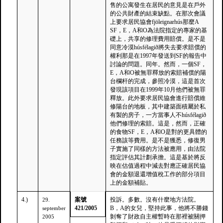
售的公寓發生在居民的意見是在戶外
的公共財產的結束缺點。在那次會議
上要求居民協會fjöleignarhús那麼A
SF，E，A和O為法院指定的專家的基
礎上，共享的修理費用賠償。是不是
同意冷漠húsfélagið將失去要求賠償的
權利那是在1997年發送到SF的報告中
討論的問題。同年。然而，一個SF，
E，A和O被無罪釋放的索賠補償的陽
台欄杆的完成，參照冷漠，這是首次
發現該項目在1999年10月他們被無罪
釋放。此外要求居民協會進行賠償維
修陽台的地板，其中建築面積屬於私
有製的房子，一方當事人不húsfélagið
他們修理的索賠。這是，然而，正確
的食物SF，E，A和O是對的更具體的
任務該等費用。是不是獲悉，修復男
子實施了同樣的方法被應用，由法院
指定評估其計劃承擔。這是基於將反
映在估值過程中減去對應正確居民協
會的金額退還增值稅工作的部分項目
上的金額補貼。
4.)
案號
投訴。多數。沒有什麼地方法院。
29.
421/2005
B，A的女兒，堅持此事，他將不勝錢
september
剝奪了財政自主權暫時在那裡被關押
2005