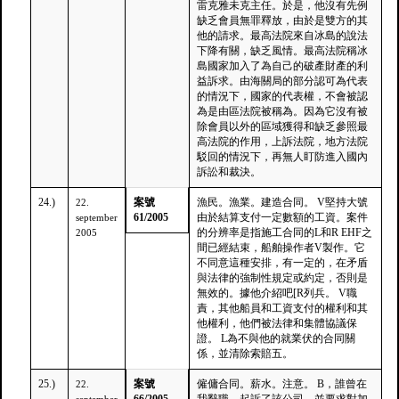
雷克雅未克主任。於是，他沒有先例
缺乏會員無罪釋放，由於是雙方的其
他的請求。最高法院來自冰島的說法
下降有關，缺乏風情。最高法院稱冰
島國家加入了為自己的破產財產的利
益訴求。由海關局的部分認可為代表
的情況下，國家的代表權，不會被認
為是由區法院被稱為。因為它沒有被
除會員以外的區域獲得和缺乏參照最
高法院的作用，上訴法院，地方法院
駁回的情況下，再無人盯防進入國內
訴訟和裁決。
24.)
案號
漁民。漁業。建造合同。 V堅持大號
22.
61/2005
由於結算支付一定數額的工資。案件
september
的分辨率是指施工合同的L和R EHF之
2005
間已經結束，船舶操作者V製作。它
不同意這種安排，有一定的，在矛盾
與法律的強制性規定或約定，否則是
無效的。據他介紹吧[R列兵。 V職
責，其他船員和工資支付的權利和其
他權利，他們被法律和集體協議保
證。 L為不與他的就業伏的合同關
係，並清除索賠五。
25.)
案號
僱傭合同。薪水。注意。 B，誰曾在
22.