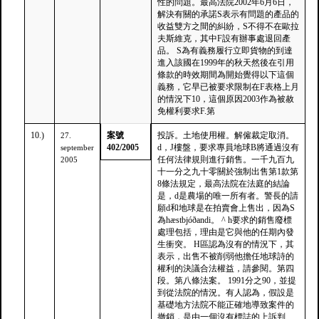
性的問題。最高法院2002年6月6日，
解決有關的承諾S表示有問題的產品的
收益雙方之間的糾紛，S不得不在歐拉
夫斯維克，其中F設有辦事處退回產
品。 S為有義務履行立即貨物的到達
進入該國在1999年的秋天然後在引用
條款的時效期間為開始覺得以下這個
義務，它早已被要求限制在F表格上月
的情況下10，這個原因2003作為被赦
免權利要求F.第
10.)
案號
投訴。土地使用權。解僱裁定取消。
27.
402/2005
d，J樓盤，要求專員地球B將通過沒有
september
任何法律規則進行銷售。一千九百九
2005
十一分之九十零關於強制出售第1款第
8條法規定，最高法院在法庭的結論
是，d是農場的唯一所有者。警長的請
願d和地球是在拍賣會上售出，因為S
為hæstbjóðandi。 ^ h要求的銷售廢標
處理包括，理由是它與他的任期內發
生衝突。 H區認為沒有的情況下，其
表示，出售不被削弱他擔任地球詩的
權利的決議合法權益，請參閱。第四
段。第八條法案。 1991分之90，並提
到從法院的情況。有人認為，假設是
基礎地方法院不能正確地導致案件的
撤銷，是由一個沒有標誌的上訴判