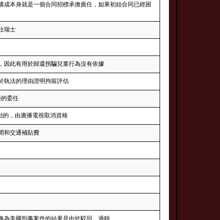
構成本身就是一個合同招標承擔責任，如果初始合同已經困
往瑞士
，因此有用於歸還拐騙兒童行為沒有依據
於執法的理由證明拘留評估
衛的委任
活動的，由廣播電視取消資格
間和交通補貼費
換為美國刑事案件的結果是由於駁回。過時