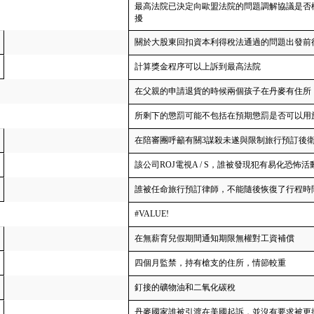
最高法院已決定向歐盟法院的問題調解協議是否
擾
關於大股東回扣資本利得稅法通過的問題出發前
計算獎金程序可以上訴到最高法院
在父親的申請退貨的時候兩個孩子在丹麥有住所
所剩下的懲罰可能不包括在預期懲罰是否可以用
在陪審團呼籲有關3謀殺未遂與限制旅行預訂後
該公司ROJ電視A / S，誰被發現犯有易化恐怖
誰被任命旅行預訂律師，不能隨後恢復了行程時
#VALUE!
在無薪育兒假期間通知期限無​​權對工資補償
四個月監禁，持有槍支的住所，情節較重
釘接的礦物油和二氧化碳稅
丹麥國家誰被引渡在美國起訴，並沒有要求被更