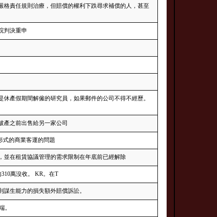
嚴格責任規則治療，但賠償的權利下跌尋求補償的人，甚至
法院判決重申
是休產假期間解僱的研究員，如果郵件的公司不得不經歷。
破產之前出售給另一家公司
形式的商業客運的問題
，並在租賃協議管理的需求限制在年底前已經解除
10萬沒收。 KR。在T
則謀生能力的損失額外賠償訴訟。
戶端。