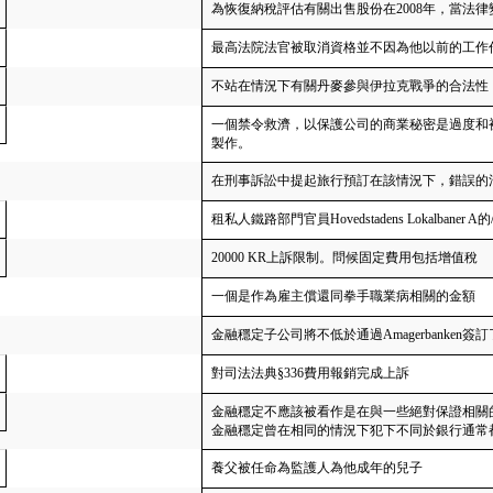
為恢復納稅評估有關出售股份在2008年，當法
最高法院法官被取消資格並不因為他以前的工作
不站在情況下有關丹麥參與伊拉克戰爭的合法性
一個禁令救濟，以保護公司的商業秘密是過度和
製作。
在刑事訴訟中提起旅行預訂在該情況下，錯誤的
租私人鐵路部門官員Hovedstadens Lokalbaner A的/ 
20000 KR上訴限制。問候固定費用包括增值稅
一個是作為雇主償還同拳手職業病相關的金額
金融穩定子公司將不低於通過Amagerbanken
對司法法典§336費用報銷完成上訴
金融穩定不應該被看作是在與一些絕對保證相關
金融穩定曾在相同的情況下犯下不同於銀行通常
養父被任命為監護人為他成年的兒子