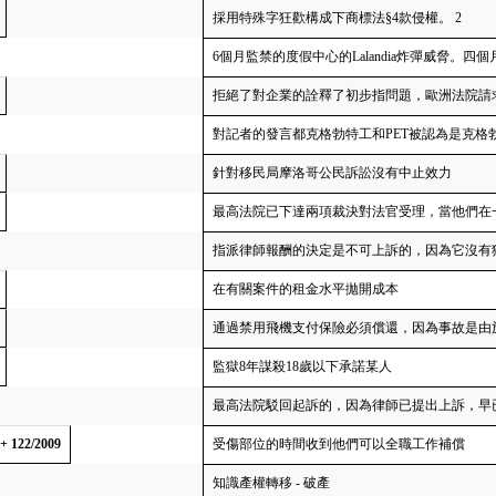
採用特殊字狂歡構成下商標法§4款侵權。 2
6個月監禁的度假中心的Lalandia炸彈威脅。
拒絕了對企業的詮釋了初步指問題，歐洲法院請
對記者的發言都克格勃特工和PET被認為是克格
針對移民局摩洛哥公民訴訟沒有中止效力
最高法院已下達兩項裁決對法官受理，當他們在
指派律師報酬的決定是不可上訴的，因為它沒有獲得
在有關案件的租金水平拋開成本
通過禁用飛機支付保險必須償還，因為事故是由
監獄8年謀殺18歲以下承諾某人
最高法院駁回起訴的，因為律師已提出上訴，早
 + 122/2009
受傷部位的時間收到他們可以全職工作補償
知識產權轉移 - 破產