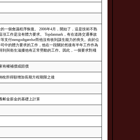
金的一個會議程序恢復。 2006年4月，開始了，這是技術不熟
工作是沒有體力要求。 Topdanmark，有在道路交通事故
支付mengodtgørelse而他沒有收到謀生能力的喪失。由於位
一公司中的體力要求的工作，他在一段關於然後有半年工作作為
得到與衛生滋擾他有正常勞動的工作。因此，一個要求對殘
家有權補償或賠償
的領導應納稅所得額增加長期方程期限之後
養卹金薪金的基礎上計算