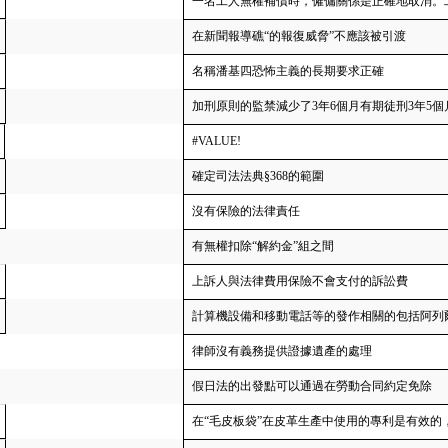
一名工人無權補償時，僱傭關係是正確地取消。
在新聞報導礁“的報復威脅”不應該被引渡
名稱潘基四恐怖主義的長期要求正確
加刑原則的監禁減少了3年6個月有期徒刑3年5個
#VALUE!
確定司法法典§368的範圍
沒有保險的法律責任
有無權扣除“解約金”組之間
上訴人與法律費用保險不會支付的訴訟費
計算機設備和移動電話等的發作相關的包括阿列
律師沒有義務提供證據遺產的處理
假日法的出發點可以通過在勞動合同約定免除
在“毛皮板袋”在皮革生產中使用的專利是有效的