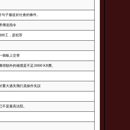
四個月句子服從於社會的條件。
求傳送指令
勃特工，是犯罪
一個板上交替
額外的補償是不足20000 KR費。
於重大過失飛行員操作失誤
已不是最高法院。