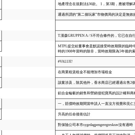
地產理念在規劃法§36款。 1，第3期，應被理
通過所謂的“第二個玩家”市物價局的決定是無效
T.漢森GRUPPEN A / S不符合條件的，它
MTPL提交給董事會是默認接受時效期限的臨時中斷有
時的1908年當時的除非，當時效期限為5年後的
#VALUE!
在商業租賃租金不能增加市場租金
該案涉及，除其他外，香水商店已經通過出售2
鋁合金輪轂的銷售和營銷侵犯寶馬的設計權和商
一，賠償時效期間當申請人一直沒方視覺和見仁
升高的任命後衛估計
對保險公司本市sygedagpengeregreskrav沒有過時