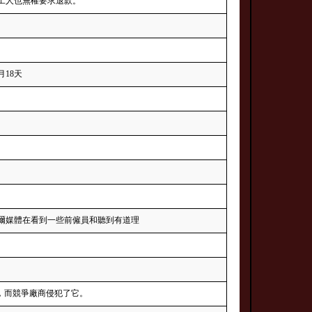
工人也無權要求退款。
月18天
爾媒體在看到一些前僱員和聽到有道理
，而競爭廠商侵犯了它。