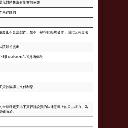
律變化對銷售沒有影響無依據
作為律師的
被廢止不合法製作。禁令下制得的癲癇發作，因此沒有合法
法院最初提出
s到Lokalbanen A / S是增值稅
簽訂了貸款協議，支付利息
的金融穩定安排下實行訴訟費的法律意義上的公共權力，為
都傾向於。