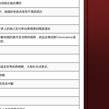
解為地籍定義的屬性
的，後續的有效決策有不溯及既往
已在自行車上的進口支付來自柬埔寨的職責還款
關的案件是否限制期限，經起訴奧胡斯Universitetvar過
索賠。
個違反科蒂的商標權。大衛杜夫淡香水。
標權
見智未中斷