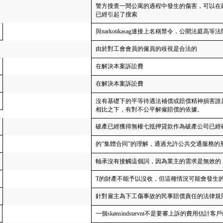
警方搜查一間公寓的過程中發生的傷害，可以在
已經引起了搜索
與narkotikasag連接上名稱禁令，公開法庭高等
由於對工會會員的僱員的歧視是合法的
在解決本案訴訟費
在解決本案訴訟費
沒有基礎下的平等待遇法補償或賠償精神損害誰
相比之下，有對不公平解僱賠償的依據。
破產已經獲得無權七抵押貸款作為破產公司已經
的“集體合同”的理解，通過允許公共交通服務的
軸承沒有接觸這個詞，因為業主的需求是無效的
T的財產不能予以沒收，但這種情況可能會發生的3
針對雇主為下工傷事故的民事賠償責任的法律規
一個skønsindstævnt不是要審上訴的費用估計客