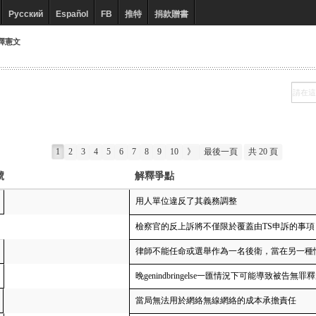
Русский
Español
FB
推特
捐款贈書
釋憲文
1
2
3
4
5
6
7
8
9
10
》
最後一頁
共 20 頁
號
解釋爭點
用人單位違反了其義務調整
檢察官的反上訴將不僅限於覆蓋由TS申訴的事項
律師不能任命或選舉作為一名後衛，當在另一種
晚genindbringelse一匯情況下可能導致被告
當局無法用於網絡無線網絡的成本承擔責任