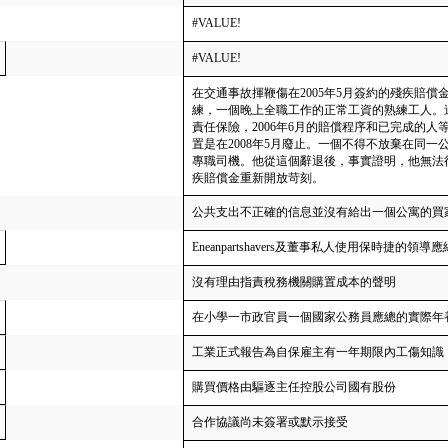
#VALUE!
#VALUE!
在交通事故揮鞭傷在2005年5月簽約的殘疾賠償
練，一個晚上全職工作的正常工資的熟練工人。這項
責任保險，2006年6月的賠償程序和已完成的人等等
置是在2008年5月廢止。一個不得不放棄在同
專職司機。他從這個辭退後，事實證明，他無法
疾賠償金重新開放苛刻。
公共支出不正確的信息並沒有給出一個公寓的買
Eneanpartshavers及董事私人使用保時捷
沒有理由指責稅務機關購置成本的聲明
在小學一市政官員一個國家公務員應總的實際年
工業正式報告為自保雇主有一年期限內工傷知識
購買價格由驅逐主任控股公司國有股份
合作協議尚未簽署或默示接受