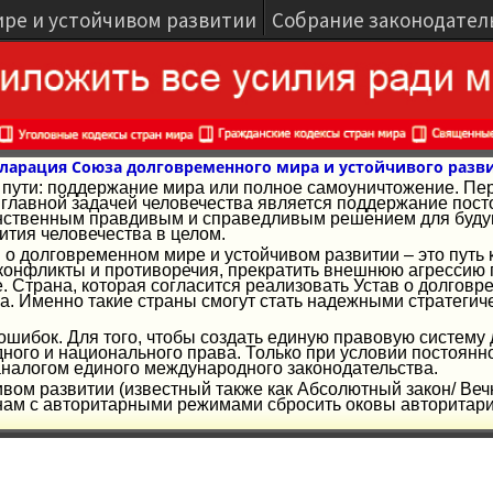
ире и устойчивом развитии
Собрание законодател
ларация Союза долговременного мира и устойчивого разв
ва пути: поддержание мира или полное самоуничтожение. Пе
лавной задачей человечества является поддержание посто
ственным правдивым и справедливым решением для будуще
ития человечества в целом.
 о долговременном мире и устойчивом развитии – это путь 
конфликты и противоречия, прекратить внешнюю агрессию г
е. Страна, которая согласится реализовать Устав о долгов
а. Именно такие страны смогут стать надежными стратеги
и ошибок. Для того, чтобы создать единую правовую систему
ого и национального права. Только при условии постоянн
аналогом единого международного законодательства.
ивом развитии (известный также как Абсолютный закон/ Веч
ам с авторитарными режимами сбросить оковы авторитариз