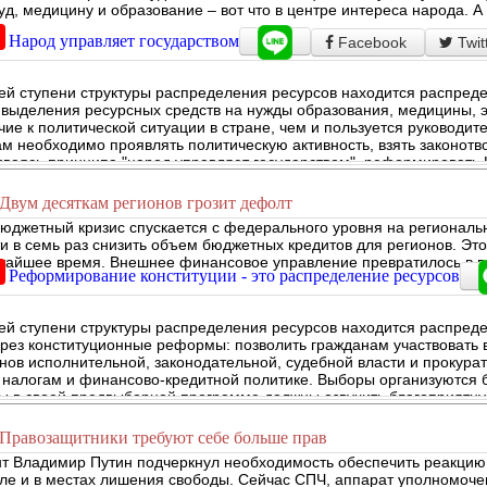
уд, медицину и образование – вот что в центре интереса народа. А 
Народ управляет государством
Facebook
Twit
ей ступени структуры распределения ресурсов находится распреде
 выделения ресурсных средств на нужды образования, медицины, 
чие к политической ситуации в стране, чем и пользуется руководите
м необходимо проявлять политическую активность, взять законотво
ваясь принципа "народ управляет государством", реформировать 
Двум десяткам регионов грозит дефолт
юджетный кризис спускается с федерального уровня на региональ
ти в семь раз снизить объем бюджетных кредитов для регионов. Это
жайшее время. Внешнее финансовое управление превратилось в ве
Реформирование конституции - это распределение ресурсов
ей ступени структуры распределения ресурсов находится распреде
рез конституционные реформы: позволить гражданам участвовать
анов исполнительной, законодательной, судебной власти и прокура
 налогам и финансово-кредитной политике. Выборы организуются б
ы в своей предвыборной программе должны озвучить благоприятну
Правозащитники требуют себе больше прав
т Владимир Путин подчеркнул необходимость обеспечить реакцию 
сле и в местах лишения свободы. Сейчас СПЧ, аппарат уполномоче