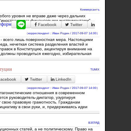
Коммерсантъ
бого уровня не вправе даже через дальних
и "иностранными финансовыми инструментами".
еформ
Facebook
Twitter
（корреспондент：Иван Родин / 2017-09-07 14:00）
 - всего лишь поверхностная мера. Настоящими
еда, нечеткая система разделения властей и
правок в Конституцию, акцентируя внимание на
и должны проводиться ежегодно, избирательная
итуции
TUMIX
acebook
Twitter
LinkedIn
（корреспондент：Иван Родин / 2017-09-07 14:00）
антагонистические отношения в современном
тся руководитель-диктатор, узурпируя
ет свою правовую грамотность. Гражданам
ициативу в свои руки, и, придерживаясь идеи
ВЗГЛЯД
ционных статей, а не политическому. Право на