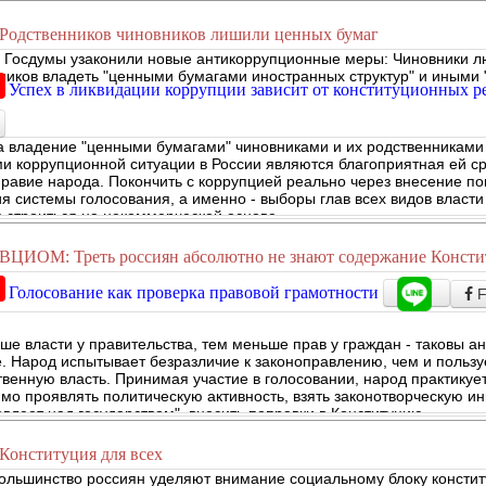
Родственников чиновников лишили ценных бумаг
 Госдумы узаконили новые антикоррупционные меры: Чиновники лю
ников владеть "ценными бумагами иностранных структур" и иным
Успех в ликвидации коррупции зависит от конституционных р
а владение "ценными бумагами" чиновниками и их родственниками
и коррупционной ситуации в России являются благоприятная ей ср
равие народа. Покончить с коррупцией реально через внесение по
я системы голосования, а именно - выборы глав всех видов власт
 строиться на некоммерческой основе.
ВЦИОМ: Треть россиян абсолютно не знают содержание Конст
Голосование как проверка правовой грамотности
F
ше власти у правительства, тем меньше прав у граждан - таковы 
. Народ испытывает безразличие к законоправлению, чем и пользуе
твенную власть. Принимая участие в голосовании, народ практику
мо проявлять политическую активность, взять законотворческую ин
овлеет над государством", вносить поправки в Конституцию.
Конституция для всех
ольшинство россиян уделяют внимание социальному блоку конститу