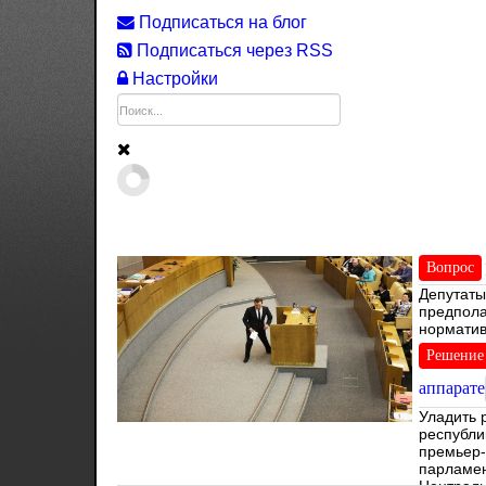
Подписаться на блог
Подписаться через RSS
Настройки
Вопрос
Депутаты
предпола
норматив
палат па
Решение
аппарате
Уладить 
республи
премьер-
парламен