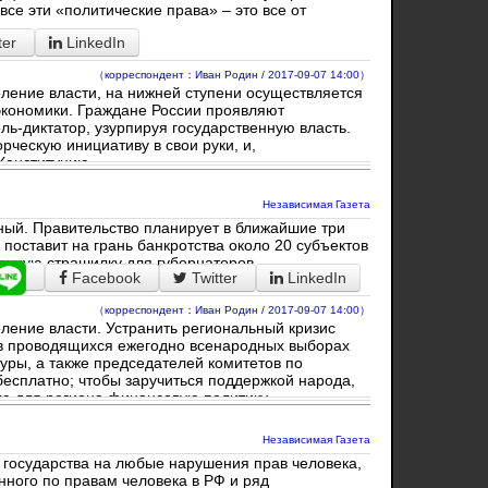
все эти «политические права» – это все от
ter
LinkedIn
（корреспондент：Иван Родин / 2017-09-07 14:00）
ление власти, на нижней ступени осуществляется
экономики. Граждане России проявляют
ль-диктатор, узурпируя государственную власть.
рческую инициативу в свои руки, и,
Конституцию.
Независимая Газета
ный. Правительство планирует в ближайшие три
 поставит на грань банкротства около 20 субъектов
чную страшилку для губернаторов.
Facebook
Twitter
LinkedIn
（корреспондент：Иван Родин / 2017-09-07 14:00）
ление власти. Устранить региональный кризис
 в проводящихся ежегодно всенародных выборах
туры, а также председателей комитетов по
есплатно; чтобы заручиться поддержкой народа,
ю для региона финансовую политику.
Независимая Газета
государства на любые нарушения прав человека,
нного по правам человека в РФ и ряд