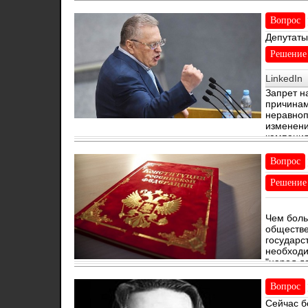
Вопрос
Депутаты
родствен
Решение
LinkedIn
Запрет н
причинам
неравноп
изменени
кампания
Вопрос
Решение
Чем боль
обществе
государс
необходи
"народ д
Вопрос
Сейчас б