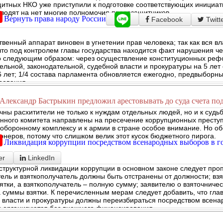
итных НКО уже приступили к подготовке соответствующих инициат
сводят на нет многие полномочия правозащитников.
Вернуть права народу России
Facebook
Twitt
твенный аппарат виновен в угнетении прав человека; так как вся вл
 что под контролем главы государства находится факт нарушения ч
 следующим образом: через осуществление конституционных рефор
ельной, законодательной, судебной власти и прокуратуры на 5 лет
6 лет; 1/4 состава парламента обновляется ежегодно, предвыборн
рования.
Александр Бастрыкин предложил арестовывать до суда счета по
чны расхитители не только к нуждам отдельных людей, но и к судь
нного комитета направлены на пресечение коррупционных престу
 оборонному комплексу и к армии в стране особое внимание. Но о
онеров, потому что слишком велик этот кусок бюджетного пирога.
Ликвидация коррупции посредством всенародных выборов в г
er
LinkedIn
структурной ликвидации коррупции в основном законе следует проп
тель и взяткополучатель должны быть отстранены от должности; взя
ятки, а взяткополучатель – полную сумму; заявителю о взяточничес
 суммы взятки. К перечисленным мерам следует добавить, что гла
 власти и прокуратуры должны переизбираться посредством всена
 организуются без внешнего финансирования.