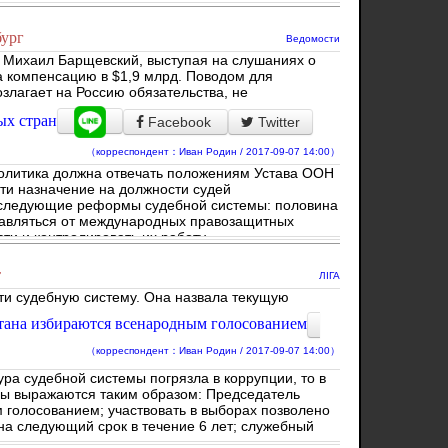
 парламентом и народом.
бург
Ведомости
х Михаил Барщевский, выступая на слушаниях о
компенсацию в $1,9 млрд. Поводом для
злагает на Россию обязательства, не
ых стран
Facebook
Twitter
（корреспондент：Иван Родин / 2017-09-07 14:00）
политика должна отвечать положениям Устава ООН
ти назначение на должности судей
 следующие реформы судебной системы: половина
равляться от международных правозащитных
и и контролировать их работу.
т
ЛІГА
ти судебную систему. Она назвала текущую
стана избираются всенародным голосованием
（корреспондент：Иван Родин / 2017-09-07 14:00）
ра судебной системы погрязла в коррупции, то в
ы выражаются таким образом: Председатель
голосованием; участвовать в выборах позволено
 на следующий срок в течение 6 лет; служебный