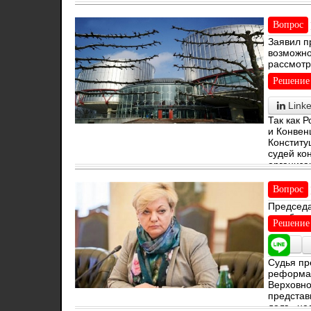
Централь
Вопрос
Заявил п
возможно
рассмотр
совмести
Решение
Link
Так как 
и Конвен
Конститу
судей ко
организа
Вопрос
Председа
судебную
Решение
Судья пр
реформах
Верховно
представ
долг - н