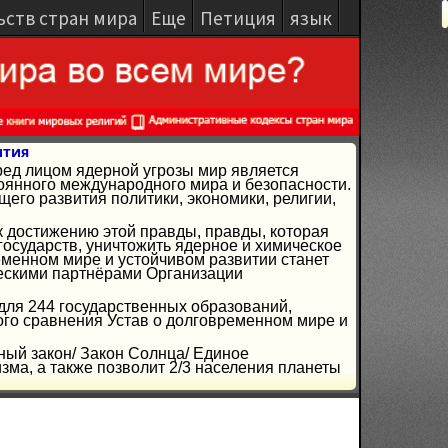
ьств стран мира
Еще
Петиция
язык
ития
ред лицом ядерной угрозы мир является
янного международного мира и безопасности.
го развития политики, экономики, религии,
к достижению этой правды, правды, которая
осударств, уничтожить ядерное и химическое
ременном мире и устойчивом развитии станет
ческими партнёрами Организации
 для 244 государственных образований,
ого сравнения Устав о долговременном мире и
ный закон/ Закон Солнца/ Единое
ма, а также позволит 2/3 населения планеты