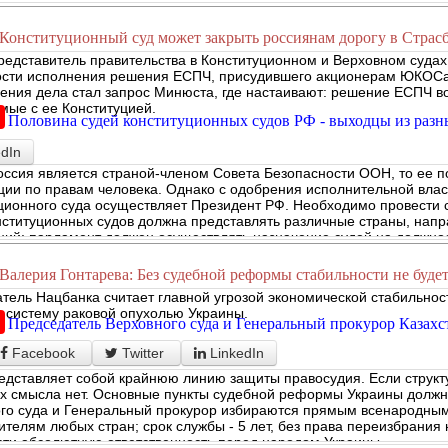
ное правительство непосредственно несет ответственность перед
Конституционный суд может закрыть россиянам дорогу в Страс
редставитель правительства в Конституционном и Верховном суда
сти исполнения решения ЕСПЧ, присудившего акционерам ЮКОСа 
ения дела стал запрос Минюста, где настаивают: решение ЕСПЧ во
мые с ее Конституцией.
Половина судей конституционных судов РФ - выходцы из разн
edIn
Россия является страной-членом Совета Безопасности ООН, то ее 
ции по правам человека. Однако с одобрения исполнительной влас
ционного суда осуществляет Президент РФ. Необходимо провести
нституционных судов должна представлять различные страны, нап
ций; парламент должен осуществлять назначение судей на должност
Валерия Гонтарева: Без судебной реформы стабильности не буде
тель Нацбанка считает главной угрозой экономической стабильнос
 систему раковой опухолью Украины.
Председатель Верховного суда и Генеральный прокурор Казах
Facebook
Twitter
LinkedIn
едставляет собой крайнюю линию защиты правосудия. Если структу
 смысла нет. Основные пункты судебной реформы Украины должн
го суда и Генеральный прокурор избираются прямым всенародным 
ителям любых стран; срок службы - 5 лет, без права переизбрания
ести абсолютную ответственность перед народом Украины.