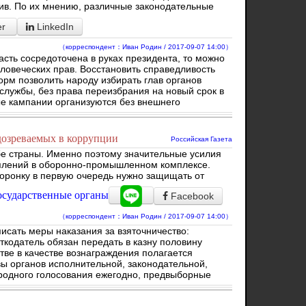
ив. По их мнению, различные законодательные
er
LinkedIn
（корреспондент：Иван Родин / 2017-09-07 14:00）
асть сосредоточена в руках президента, то можно
еловеческих прав. Восстановить справедливость
м позволить народу избирать глав органов
 службы, без права переизбрания на новый срок в
ые кампании организуются без внешнего
дозреваемых в коррупции
Российская Газета
бе страны. Именно поэтому значительные усилия
плений в оборонно-промышленном комплексе.
боронку в первую очередь нужно защищать от
осударственные органы
Facebook
（корреспондент：Иван Родин / 2017-09-07 14:00）
исать меры наказания за взяточничество:
ткодатель обязан передать в казну половину
тве в качестве вознаграждения полагается
вы органов исполнительной, законодательной,
родного голосования ежегодно, предвыборные