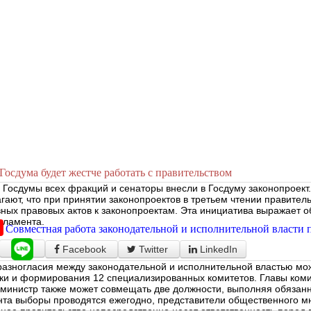
Госдума будет жестче работать с правительством
 Госдумы всех фракций и сенаторы внесли в Госдуму законопроект.
гают, что при принятии законопроектов в третьем чтении правител
ных правовых актов к законопроектам. Эта инициатива выражает о
рламента.
Совместная работа законодательной и исполнительной власти 
Facebook
Twitter
LinkedIn
разногласия между законодательной и исполнительной властью мо
ки и формирования 12 специализированных комитетов. Главы ком
министр также может совмещать две должности, выполняя обязанн
та выборы проводятся ежегодно, представители общественного мн