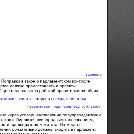
Ведомости
 Поправки в закон о парламентском контроле
ьство должно предоставлять и проекты
бщее недовольство работой правительства обеих
поможет решить споры в государственном
（корреспондент：Иван Родин / 2017-09-07 14:00）
жно через усовершенствование полупрезидентской
итетов избираются всенародным голосованием,
ости председателя комитета. На места в
ения обязательно должны входить в парламент.