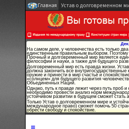
Главная
Устав о долговременном м
Дек
На самом деле, у человечества есть только д
единственным правильным выбором. Поэтому г
Прочный и долговременный мир является един
философии и науки, а также для будущего разв
Долговременный мир есть правда жизни. Устав
должна закончить все внутригосударственные 
оружие и принести в мир счастье и спокойстви
«солнцем» для будущего развития человечеств
Объединенных Наций.
Однако, путь к правде лежит через путь проб 
необходимо провести анализ норм международн
устойчивом развитии в будущем сможет стать 
Только Устав о долговременном мире и устойч
международное право) сможет помочь 50 стран
обрести свободу и спокойствие.