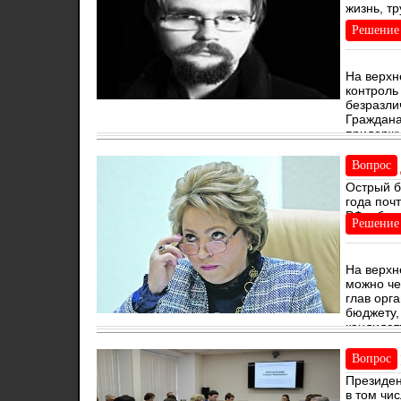
жизнь, тр
лукавого.
Решение
На верхн
контроль
безразли
Граждана
придержи
Вопрос
Острый б
года поч
РФ в бли
Решение
На верхн
можно че
глав орг
бюджету,
кандидат
Вопрос
Президен
в том чи