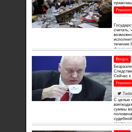
правозащ
лазейки 
Решение
Государс
считать,
возможно
исполнит
течение 
финанси
Вопрос
Безразли
Следстве
Сейчас к
коррупци
Решение
Twitt
С целью 
взяткода
суммы вз
половина
судебной
кампании