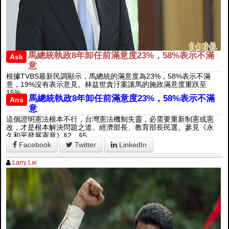
馬總統執政8年卸任前滿意度23%，58%表示不滿
Ask
意
根據TVBS最新民調顯示，馬總統的滿意度為23%，58%表示不滿
意，19%沒有表示意見。林益世貪汙案讓馬的施政滿意度重跌至
15%。
馬總統執政8年卸任前滿意度23%，58%表示不滿
Ans
意
這個證明憲法根本不行，台灣憲法機制失靈，必需要重新制憲或憲
改，才是根本解決問題之道。經濟部長、教育部長民選。參見《永
久和平發展憲章》§2、§5。
Facebook
Twitter
LinkedIn
Larry Lai