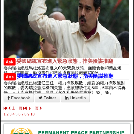
委國總統宣布進入緊急狀態，指美陰謀推翻
Ask
委內瑞拉總統馬杜洛宣布進入60天緊急狀態。面臨食物和藥品短
缺、經常斷電、劫掠事件和惡性通貨膨脹飆破700%。
委國總統宣布進入緊急狀態，指美陰謀推翻
Ans
委內瑞拉總統已經連任三任，權力導致腐敗，絕對的權力導致絕對
的腐敗，委內瑞拉憲法機制失靈，應該總統任期5年，6年內不得再
任。人人皆有抵抗權。參見《永久和平發展憲章》§2、§5。
Facebook
Twitter
LinkedIn
上一頁
下一頁
1
2
3
4
5
6
7
8
9
10