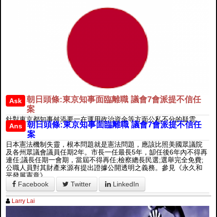
朝日頭條:東京知事面臨離職 議會7會派提不信任
Ask
案
針對東京都知事舛添要一在運用政治資金等方面公私不分的疑雲。
朝日頭條:東京知事面臨離職 議會7會派提不信任
Ans
案
日本憲法機制失靈，根本問題就是憲法問題，應該比照美國眾議院
及各州眾議會議員任期2年。市長一任最長5年，缷任後6年內不得再
連任;議長任期一會期，當屆不得再任;檢察總長民選;選舉完全免費;
公職人員對其財產來源有提出證據公開透明之義務。參見《永久和
平發展憲章》。
Facebook
Twitter
LinkedIn
Larry Lai