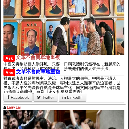
文革不會簡單地重複
Ask
中國又再刮起個人崇拜風。只要一日獨裁體制仍然存在，新起來的
獨裁者，又會模仿之前的獨裁者，抄襲他們的個人崇拜手法。
文革不會簡單地重複
Ans
對獨裁者崇拜是對民主、法治、人權最大的傷害。中國是不講人
權、不講人性的專制獨裁政權，專制永遠是人類和平的迫害者，世
界永久和平的先決條件就是全球民主化，同文同種的民主台灣就是
14億華人的明燈。參見《永久和平發展憲章》。
Facebook
Twitter
LinkedIn
Larry Lai