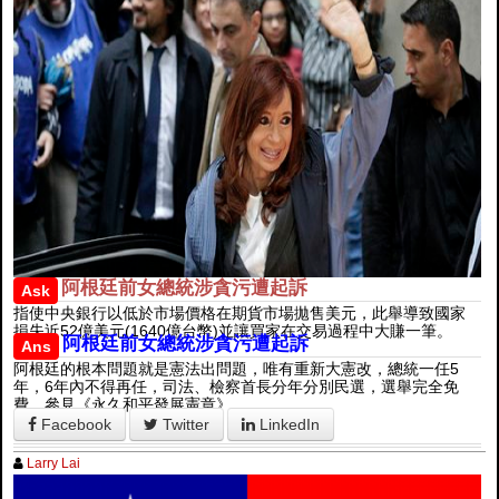
阿根廷前女總統涉貪污遭起訴
Ask
指使中央銀行以低於市場價格在期貨市場拋售美元，此舉導致國家
損失近52億美元(1640億台幣)並讓買家在交易過程中大賺一筆。
阿根廷前女總統涉貪污遭起訴
Ans
阿根廷的根本問題就是憲法出問題，唯有重新大憲改，總統一任5
年，6年內不得再任，司法、檢察首長分年分別民選，選舉完全免
費。參見《永久和平發展憲章》。
Facebook
Twitter
LinkedIn
Larry Lai