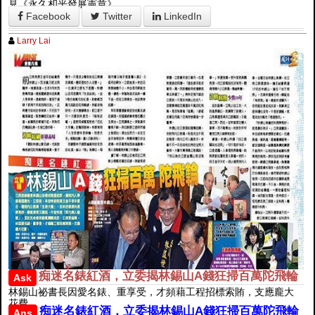
見《永久和平發展憲章》。
Facebook
Twitter
LinkedIn
Larry Lai
痴迷名錶紅酒，立委揭林錫山A錢狂掃百萬陀飛輪
Ask
林錫山祕書長因愛名錶、重享受，才頻藉工程招標索賄，支應龐大
花費。
痴迷名錶紅酒，立委揭林錫山A錢狂掃百萬陀飛輪
Ans