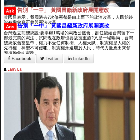
告別「一中」 黃國昌籲新政府展開憲改
Ask
黃國昌表示，我國過去7次修憲都是由上而下的政治改革，人民始終
沒有機會真正參與憲法改革。
告別「一中」 黃國昌籲新政府展開憲改
Ans
台灣過去前總統說:要舉辦1萬場的憲改公聽會，缷任後給台灣留下一
部最完美的憲法，試問現在政府也要故技重施?又是一場騙局，台灣
總統依舊當皇帝，權力不受任何制衡。人權天賦，制憲權是人權的
先行權，神聖不可侵犯，制憲權永遠屬於人民，時代力量應出來領
導推動全面憲改。
Facebook
Twitter
LinkedIn
Larry Lai