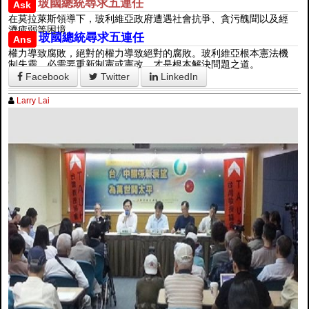
玻國總統尋求五連任
Ask
在莫拉萊斯領導下，玻利維亞政府遭遇社會抗爭、貪污醜聞以及經
濟疲弱等困境。
玻國總統尋求五連任
Ans
權力導致腐敗，絕對的權力導致絕對的腐敗。玻利維亞根本憲法機
制失靈，必需要重新制憲或憲改，才是根本解決問題之道。
Facebook
Twitter
LinkedIn
Larry Lai