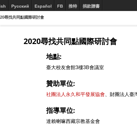
ish
Русский
Español
FB
推特
捐款贈書
 2020尋找共同點國際研討會
2020尋找共同點國際研討會
地點:
臺大校友會館3樓3B會議室
贊助單位:
社團法人永久和平發展協會
、財團法人臺
指導單位:
達賴喇嘛西藏宗教基金會