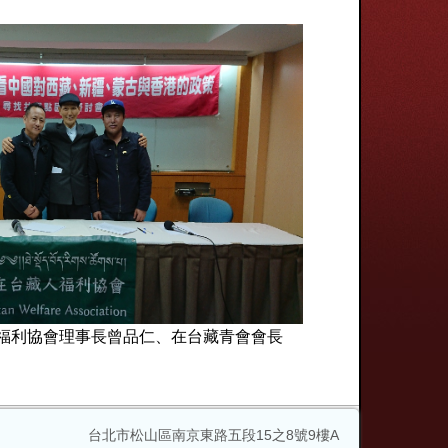
福利協會理事長曾品仁、在台藏青會會長
台北市松山區
南京東路五段15之8號9樓A