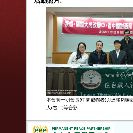
活動照片:
本會黃千明會長(中間戴帽者)與達賴喇嘛
人(右二)等合影