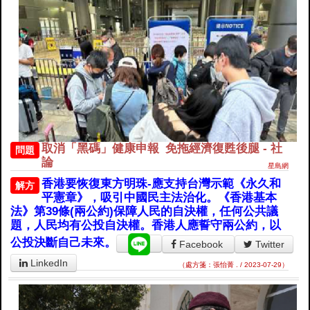
取消「黑碼」健康申報 免拖經濟復甦後腿 - 社
問題
論
星島網
香港要恢復東方明珠-應支持台灣示範《永久和
解方
平憲章》，吸引中國民主法治化。《香港基本
法》第39條(兩公約)保障人民的自決權，任何公共議
題，人民均有公投自決權。香港人應誓守兩公約，以
公投決斷自己未來。
Facebook
Twitter
LinkedIn
（處方箋：張怡菁 . / 2023-07-29）