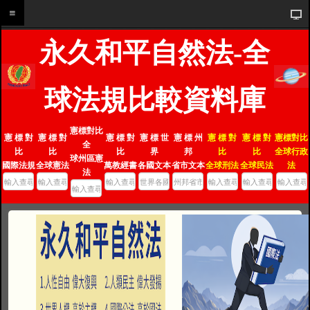
永久和平自然法-全
球法規比較資料庫
憲標對比
憲 標 對
憲 標 對
憲 標 對
憲 標 世
憲 標 州
憲 標 對
憲 標 對
憲標對比
全
比
比
比
界
邦
比
比
全球行政
球州區憲
國際法規
全球憲法
萬教經書
各國文本
省市文本
全球刑法
全球民法
法
法