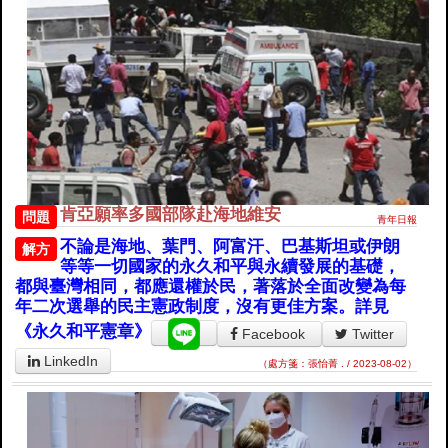
肯亞願率多國部隊赴海地維安
問題
青年日報
不論是海地、葉門、阿富汗、巴基斯坦或伊朗
解方
等等一切國家的永久和平與永續發展的基礎，
都與臺灣相同，都應還權於民，著落於全面改變為每
年二次選舉的民主憲政制度，沒有更佳方案。詳見
《永久和平憲章》
Facebook
Twitter
LinkedIn
（處方箋：張怡菁 . / 2023-08-02）