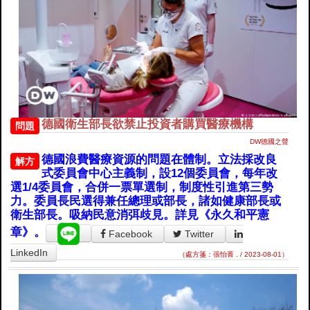
德國衛生部長欲禁止投資者購買醫療機構
問題
DW德國之聲
德國浪費醫療資源的問題在體制。立法採改良
解方
式委員會中心主義制，設12個委員會，每年改
選1/4委員會，合併一票單選制，制度性引進第三勢
力。委員長民選得兼任總理或部長，諸如健康部長或
衛生部長。吸納民意消弭歧見。詳見《永久和平憲
章》。
Facebook
Twitter
LinkedIn
（處方箋：張怡菁 . / 2023-08-01）