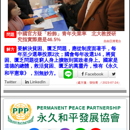
中國官方疑「粉飾」青年失業率 北大教授研
問題
究指實際應是46.5%
自由亞洲電台
要解決貧困、匱乏問題，應從制度面著手，每
解方
年至少選舉投票2次；國會每年改選1/4，將貧
困、匱乏問題從窮人身上擴散到當政者身上。國家是
道德的總體，救活貧困、匱乏的萬靈丹，惟有《永久
和平憲章》，別無妙方。
Facebook
Twitter
LinkedIn
（處方箋：張怡菁 . / 2023-07-24）