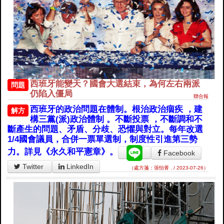
西班牙能變天？國會大選結束，為何左右兩派
問題
仍陷入僵局
聯合報
西班牙的政治問題在體制。根治政治痼疾 ，建
解方
構三黨(派)政治體制 。不斷投票 ，不斷調和不
斷產生的問題、矛盾、分歧、恐懼與對立。每年改選
1/4國會議員，合併一票單選制，制度性引進第三勢
力。詳見《永久和平憲章》。
Facebook
Twitter
LinkedIn
（處方箋：張怡菁 . / 2023-07-26）