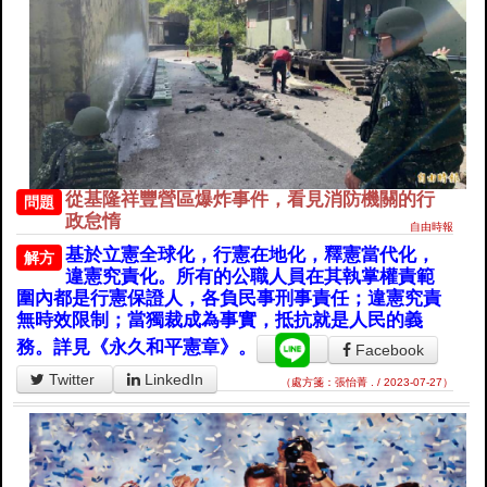
從基隆祥豐營區爆炸事件，看見消防機關的行
問題
政怠惰
自由時報
基於立憲全球化，行憲在地化，釋憲當代化，
解方
違憲究責化。所有的公職人員在其執掌權責範
圍內都是行憲保證人，各負民事刑事責任；違憲究責
無時效限制；當獨裁成為事實，抵抗就是人民的義
務。詳見《永久和平憲章》。
Facebook
Twitter
LinkedIn
（處方箋：張怡菁 . / 2023-07-27）