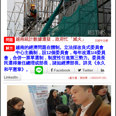
越南統計數據遭疑，政府忙「滅火」
問題
日經中文網
越南的經濟問題在體制。立法採改良式委員會
解方
中心主義制，設12個委員會，每年改選1/4委員
會，合併一票單選制，制度性引進第三勢力。委員長
民選得兼任總理或部長，諸如經濟部長。詳見《永久
和平憲章》。
Facebook
Twitter
LinkedIn
（處方箋：張怡菁 . / 2023-07-25）