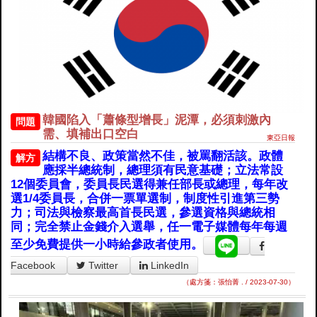
韓國陷入「蕭條型增長」泥潭，必須刺激內
問題
需、填補出口空白
東亞日報
結構不良、政策當然不佳，被罵翻活該。政體
解方
應採半總統制，總理須有民意基礎；立法常設
12個委員會，委員長民選得兼任部長或總理，每年改
選1/4委員長，合併一票單選制，制度性引進第三勢
力；司法與檢察最高首長民選，參選資格與總統相
同；完全禁止金錢介入選舉，任一電子媒體每年每週
至少免費提供一小時給參政者使用。
Facebook
Twitter
LinkedIn
（處方箋：張怡菁 . / 2023-07-30）