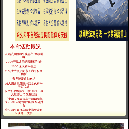
本會活動概況
謁見諾貝爾和平獎得主 達賴喇
嘛
2020尋找共同點國際研討會
2020 永久和平影展
杜筑生大使訪問永久和平發展
協會
普世博愛運動來訪
藏人國會觀選團拜訪永久和平
發展協會
永久和平夥伴與印度FNVA、藏
人駐德里代表處座談
「中國民族問題與一國兩制架
構」2019尋找共同點國際研討
會
永久和平夥伴與歐洲議會議員
座談會
.....
更多