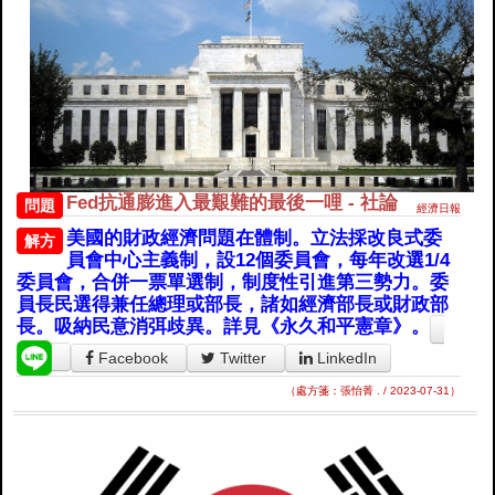
Fed抗通膨進入最艱難的最後一哩 - 社論
問題
經濟日報
美國的財政經濟問題在體制。立法採改良式委
解方
員會中心主義制，設12個委員會，每年改選1/4
委員會，合併一票單選制，制度性引進第三勢力。委
員長民選得兼任總理或部長，諸如經濟部長或財政部
長。吸納民意消弭歧異。詳見《永久和平憲章》。
Facebook
Twitter
LinkedIn
（處方箋：張怡菁 . / 2023-07-31）