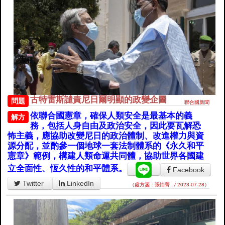
古特雷斯譴責尼日爾明顯的政變企圖
問題
聯合國新聞
依聯合國憲章，確保人類安全是最基本的義
解方
務，包括人身自由及政治安全，因此要瓦解恐
怖主義，應協助改變尼日的政治體制、改進權力與資
源分配，並酌參一個地球一套法制體系的《永久和平
憲章》範例，構建人類命運共同體，協助世界各國建
立全面性、恆久性的和平體系。
Facebook
Twitter
LinkedIn
（處方箋：張怡菁 . / 2023-07-28）