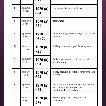
(A) 90
1970 (a)
3.)
Corporation Tax Law violations
昭和45年
10月8日
884
1970 (a)
4.)
Rape Chisho
昭和46年1
月28日
851
1970
5.)
Professional negligence injury, road traffic law
昭和45年6
violation
月26日
(A) 79
1970 (a)
6.)
Robbery murder, attempted the same, arson
昭和45年
11月12日
721
1970 (a)
7.)
Public affairs executive interference, duties
昭和47年5
extortion, injury
月4日
698
1970 (a)
8.)
賍物 Kibaho, fraud, securities forgery, the same
昭和45年
exercise
11月5日
675
1970 (a)
9.)
Prevention and violation of the law relating to
昭和45年7
the disposal of such Tohan, the Anti-
月21日
649
Prostitution Law violations
1970 (a)
10.)
Gambling exposition shear, the same
昭和45年7
assistance
月10日
576