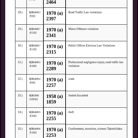
2464
1970 (a)
28.)
Road Traffic Law violations
昭和46年3
月9日
2397
1970 (a)
29.)
Minor Offenses violation
昭和46年7
月23日
2341
1970 (a)
30.)
Public Offices Election Law Violations
昭和46年7
月13日
2315
1970 (a)
31.)
Professional negligence injury, road traffic law
昭和46年3
violation
月26日
2289
1970 (a)
32.)
scam
昭和46年4
月6日
2257
1958 (a)
33.)
Sealed discarded
昭和36年
10月6日
1859
1970 (a)
34.)
theft
昭和46年5
月20日
2255
1970 (a)
35.)
Confinement, extortion, witness TakeshiSako
昭和46年6
月18日
2253