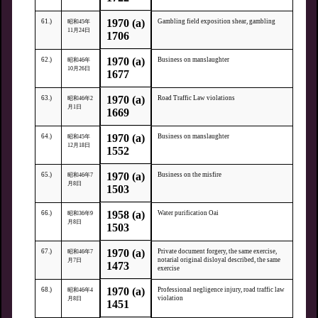
1970 (a)
61.)
Gambling field exposition shear, gambling
昭和45年
11月24日
1706
1970 (a)
62.)
Business on manslaughter
昭和46年
10月26日
1677
1970 (a)
63.)
Road Traffic Law violations
昭和46年2
月1日
1669
1970 (a)
64.)
Business on manslaughter
昭和45年
12月18日
1552
1970 (a)
65.)
Business on the misfire
昭和46年7
月8日
1503
1958 (a)
66.)
Water purification Oai
昭和36年9
月8日
1503
1970 (a)
67.)
Private document forgery, the same exercise,
昭和46年7
notarial original disloyal described, the same
月7日
1473
exercise
1970 (a)
68.)
Professional negligence injury, road traffic law
昭和46年4
violation
月8日
1451