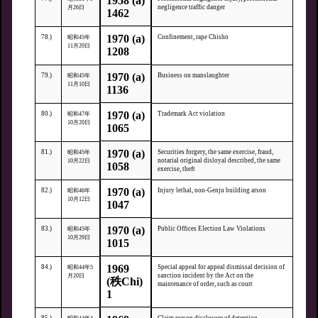
1958 (a)
negligence traffic danger
月26日
1462
1970 (a)
78.)
Confinement, rape Chisho
昭和45年
11月20日
1208
1970 (a)
79.)
Business on manslaughter
昭和45年
11月10日
1136
1970 (a)
80.)
Trademark Act violation
昭和47年
10月20日
1065
1970 (a)
81.)
Securities forgery, the same exercise, fraud,
昭和45年
notarial original disloyal described, the same
10月22日
1058
exercise, theft
1970 (a)
82.)
Injury lethal, non-Genju building arson
昭和46年
10月12日
1047
1970 (a)
83.)
Public Offices Election Law Violations
昭和45年
10月29日
1015
1969
84.)
Special appeal for appeal dismissal decision of
昭和44年5
sanction incident by the Act on the
月20日
(秩Chi)
maintenance of order, such as court
1