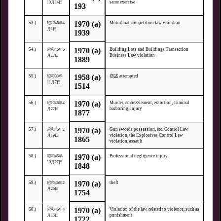
same exercise
10月14日
193
1970 (a)
53.)
Motorboat competition law violation
昭和46年4
月1日
1939
1970 (a)
54.)
Building Lots and Buildings Transaction
昭和46年6
Business Law violation
月17日
1889
1958 (a)
55.)
窃盜 attempted
昭和33年
11月7日
1514
1970 (a)
56.)
Murder, embezzlement, extortion, criminal
昭和46年4
harboring, injury
月22日
1877
1970 (a)
57.)
Gun swords possession, etc. Control Law
昭和46年2
violation, the Explosives Control Law
月19日
1865
violation, assault
1970 (a)
58.)
Professional negligence injury
昭和46年
10月27日
1848
1970 (a)
59.)
theft
昭和46年2
月25日
1754
1970 (a)
60.)
Violation of the law related to violence, such as
昭和46年4
punishment
月15日
1722