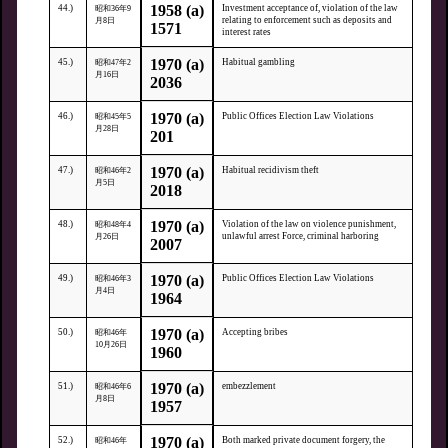
1958 (a)
44.)
Investment acceptance of, violation of the law
昭和36年9
relating to enforcement such as deposits and
月8日
1571
interest rates
1970 (a)
45.)
Habitual gambling
昭和47年2
月16日
2036
1970 (a)
46.)
Public Offices Election Law Violations
昭和45年5
月28日
201
1970 (a)
47.)
Habitual recidivism theft
昭和46年2
月5日
2018
1970 (a)
48.)
Violation of the law on violence punishment,
昭和48年4
unlawful arrest Force, criminal harboring
月26日
2007
1970 (a)
49.)
Public Offices Election Law Violations
昭和46年3
月4日
1964
1970 (a)
50.)
Accepting bribes
昭和46年
10月26日
1960
1970 (a)
51.)
embezzlement
昭和46年6
月8日
1957
1970 (a)
52.)
Both marked private document forgery, the
昭和46年