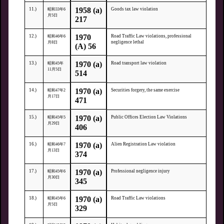
1958 (a)
11.)
Goods tax law violation
昭和33年6
月5日
217
1970
12.)
Road Traffic Law violations, professional
昭和46年6
negligence lethal
月8日
(A) 56
1970 (a)
13.)
Road transport law violation
昭和45年
11月5日
514
1970 (a)
14.)
Securities forgery, the same exercise
昭和47年2
月17日
471
1970 (a)
15.)
Public Offices Election Law Violations
昭和45年5
月29日
406
1970 (a)
16.)
Alien Registration Law violation
昭和46年7
月13日
374
1970 (a)
17.)
Professional negligence injury
昭和45年6
月30日
345
1970 (a)
18.)
Road Traffic Law violations
昭和45年6
月5日
329