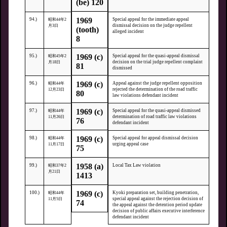
(be) 120
1969
94.)
Special appeal for the immediate appeal
昭和44年2
dismissal decision on the judge repellent
月3日
(tooth)
alleged incident
8
1969 (c)
95.)
Special appeal for the quasi-appeal dismissal
昭和45年2
decision on the trial judge repellent complaint
月18日
81
dismissed
1969 (c)
96.)
Appeal against the judge repellent opposition
昭和44年
rejected the determination of the road traffic
12月23日
80
law violations defendant incident
1969 (c)
97.)
Special appeal for the quasi-appeal dismissed
昭和44年
determination of road traffic law violations
11月26日
76
defendant incident
1969 (c)
98.)
Special appeal for appeal dismissal decision
昭和44年
urging appeal case
11月17日
75
1958 (a)
99.)
Local Tax Law violation
昭和37年2
月21日
1413
1969 (c)
100.)
Kyoki preparation set, building penetration,
昭和44年
special appeal against the rejection decision of
11月5日
74
the appeal against the detention period update
decision of public affairs executive interference
defendant incident