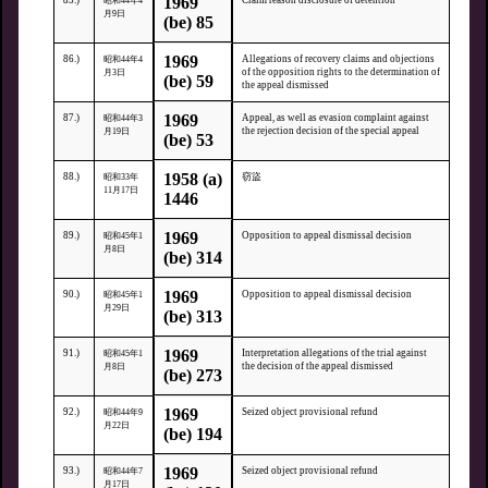
1969
85.)
Claim reason disclosure of detention
昭和44年4
月9日
(be) 85
1969
86.)
Allegations of recovery claims and objections
昭和44年4
of the opposition rights to the determination of
月3日
(be) 59
the appeal dismissed
1969
87.)
Appeal, as well as evasion complaint against
昭和44年3
the rejection decision of the special appeal
月19日
(be) 53
1958 (a)
88.)
窃盜
昭和33年
11月17日
1446
1969
89.)
Opposition to appeal dismissal decision
昭和45年1
月8日
(be) 314
1969
90.)
Opposition to appeal dismissal decision
昭和45年1
月29日
(be) 313
1969
91.)
Interpretation allegations of the trial against
昭和45年1
the decision of the appeal dismissed
月8日
(be) 273
1969
92.)
Seized object provisional refund
昭和44年9
月22日
(be) 194
1969
93.)
Seized object provisional refund
昭和44年7
月17日