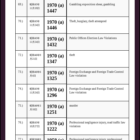
1970 (a)
69.)
Gambling exposition shear, gambling
昭和45年
11月19日
1447
1970 (a)
70.)
Theft, burglary, theft attempted
昭和45年
11月24日
1446
1970 (a)
71.)
Public Offices Election Law Violations
昭和45年
11月24日
1432
1970 (a)
72.)
theft
昭和46年9
月21日
1347
1970 (a)
73.)
Foreign Exchange and Foreign Trade Control
昭和46年6
Law violation
月4日
1325
1970 (a)
74.)
Foreign Exchange and Foreign Trade Control
昭和45年
Law violation
11月24日
1296
1970 (a)
75.)
murder
昭和46年3
月10日
1251
1970 (a)
76.)
Professional negligence injury, road traffic law
昭和45年
violation
10月27日
1222
77.)
Professional negligence injury, professional
昭和36年9