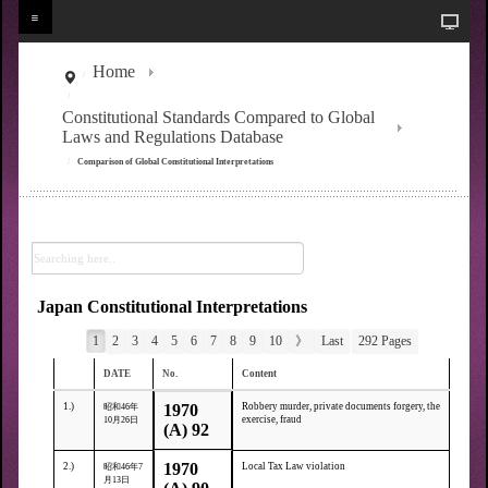
Home
Constitutional Standards Compared to Global
Laws and Regulations Database
Comparison of Global Constitutional Interpretations
Japan Constitutional Interpretations
1
2
3
4
5
6
7
8
9
10
》
Last
292 Pages
DATE
No.
Content
1.)
1970
Robbery murder, private documents forgery, the
昭和46年
exercise, fraud
10月26日
(A) 92
1970
2.)
Local Tax Law violation
昭和46年7
月13日