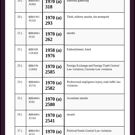
1970 (a)
19.)
Habitual gambling
昭和45年5
月29日
318
1970 (a)
20.)
Theft, robbery murder, the attempted
昭和47年2
月22日
293
1970 (a)
21.)
murder
昭和46年4
月1日
262
1958 (a)
22.)
Embezzlement, fraud
昭和33年
12月26日
1976
1970 (a)
23.)
Foreign Exchange and Foreign Trade Control
昭和47年
Law violation, Customs Law violation
12月8日
2585
1970 (a)
24.)
Professional negligence injury, road traffic law
昭和46年4
violation
月27日
2582
1970 (a)
25.)
Ascendant murder
昭和48年4
月4日
2580
1970 (a)
26.)
assault
昭和46年4
月13日
2541
1970 (a)
27.)
Political Funds Control Law violation
昭和47年3
月7日