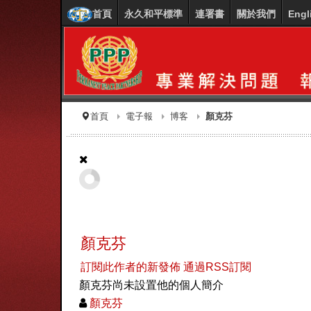
首頁
永久和平標準
連署書
關於我們
Engl
首頁
電子報
博客
顏克芬
顏克芬
訂閱此作者的新發佈
通過RSS訂閱
顏克芬尚未設置他的個人簡介
顏克芬