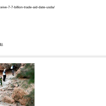
ive-7-7-billion-trade-aid-date-usda/
貼