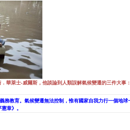
衛．華萊士-威爾斯，他談論到人類誤解氣候變遷的三件大事：
義務教育。氣候變遷無法控制，惟有國家自我力行一個地球
平憲章》。