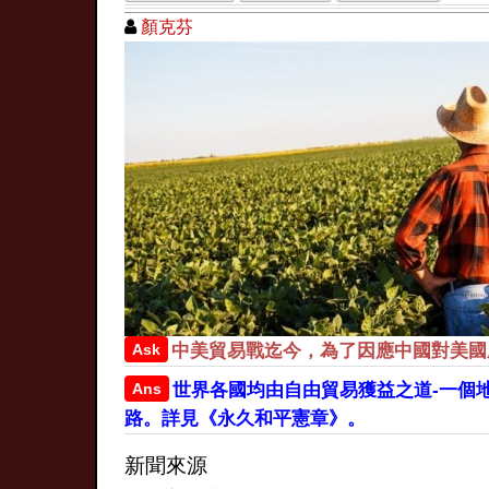
顏克芬
Ask
中美貿易戰迄今，為了因應中國對美國
Ans
世界各國均由自由貿易獲益之道-一個
路。詳見《永久和平憲章》。
新聞來源