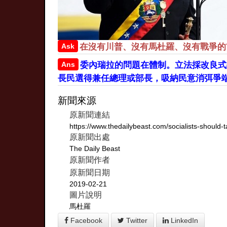
Ask
在沒有川普、沒有馬杜羅、沒有戰爭的
Ans
委內瑞拉的問題在體制。立法採改良式
長民選得兼任總理或部長，吸納民意消弭爭
新聞來源
原新聞連結
https://www.thedailybeast.com/socialists-shoul
原新聞出處
The Daily Beast
原新聞作者
原新聞日期
2019-02-21
圖片說明
馬杜羅
Facebook
Twitter
LinkedIn