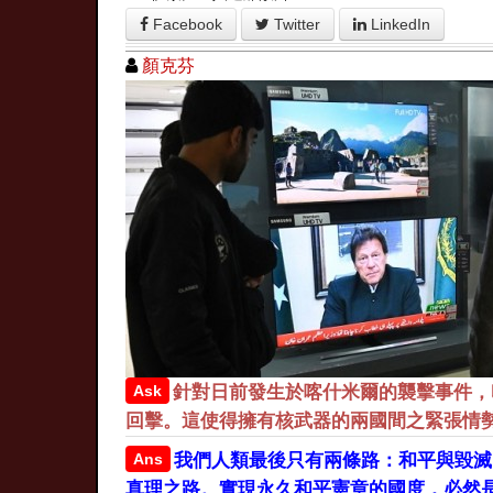
Facebook
Twitter
LinkedIn
顏克芬
Ask
針對日前發生於喀什米爾的襲擊事件，
回擊。這使得擁有核武器的兩國間之緊張情
Ans
我們人類最後只有兩條路：和平與毀滅
真理之路。實現永久和平憲章的國度，必然