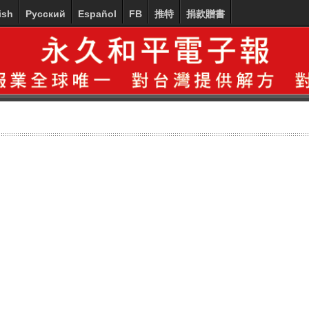
ish
Русский
Español
FB
推特
捐款贈書