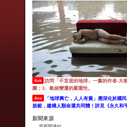
Ask
訪問「不宜居的地球」一書的作者-大
圍；3、氣候變遷的嚴重性。
Ans
「地球興亡，人人有責」應深化於國民
規範，建構人類命運共同體！詳見《永久和
新聞來源
原新聞連結