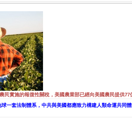
農民實施的報復性關稅，美國農業部已經向美國農民提供77
地球一套法制體系，中共與美國都應致力構建人類命運共同