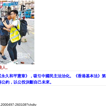
燒人。
《永久和平憲章》，吸引中國民主法治化。《香港基本法》第3
兩公約，以公投決斷自己未來。
112000497-260108?chdtv