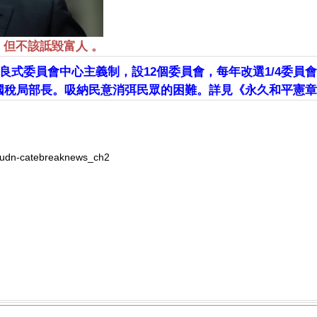
 但不該詆毀富人 。
良式委員會中心主義制，設12個委員會，每年改選1/4委員
國稅局部長。吸納民意消弭民眾的困難。詳見《永久和平憲章
=udn-catebreaknews_ch2