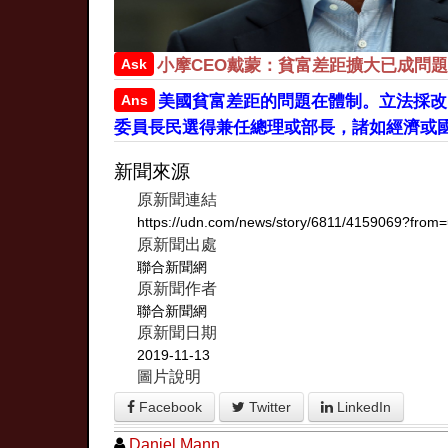
Ask
小摩CEO戴蒙：貧富差距擴大已成問題
Ans
美國貧富差距的問題在體制。立法採改
委員長民選得兼任總理或部長，諸如經濟或
新聞來源
原新聞連結
https://udn.com/news/story/6811/4159069?from
原新聞出處
聯合新聞網
原新聞作者
聯合新聞網
原新聞日期
2019-11-13
圖片說明
Facebook
Twitter
LinkedIn
Daniel Mann