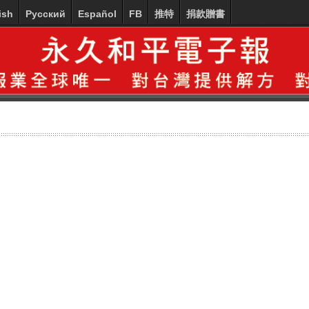
ish
Русский
Español
FB
推特
捐款贈書