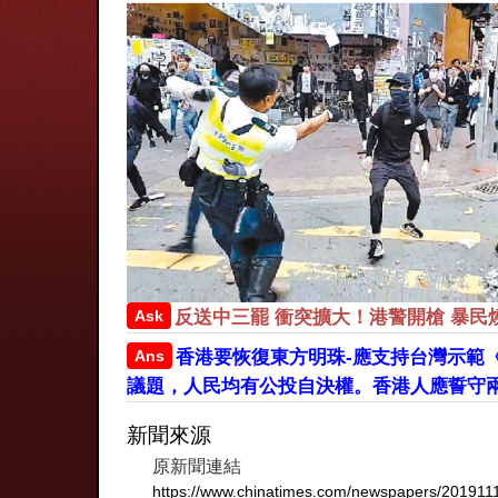
Ask
反送中三罷 衝突擴大！港警開槍 暴民
Ans
香港要恢復東方明珠-應支持台灣示範
議題，人民均有公投自決權。香港人應誓守
新聞來源
原新聞連結
https://www.chinatimes.com/newspapers/20191