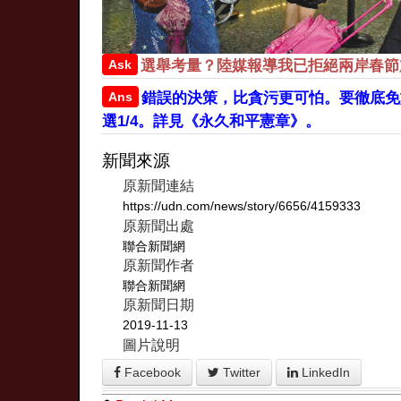
Ask
選舉考量？陸媒報導我已拒絕兩岸春節
Ans
錯誤的決策，比貪污更可怕。要徹底免
選1/4。詳見《永久和平憲章》。
新聞來源
原新聞連結
https://udn.com/news/story/6656/4159333
原新聞出處
聯合新聞網
原新聞作者
聯合新聞網
原新聞日期
2019-11-13
圖片說明
Facebook
Twitter
LinkedIn