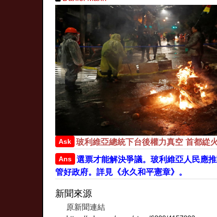
Ask
玻利維亞總統下台後權力真空 首都緃
Ans
選票才能解決爭議。玻利維亞人民應推
管好政府。詳見《永久和平憲章》。
新聞來源
原新聞連結