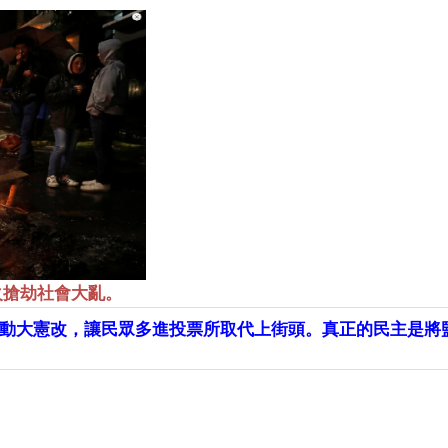
火搶劫社會大亂。
動大憲改，讓民眾多進投票所取代上街頭。真正的民主是將