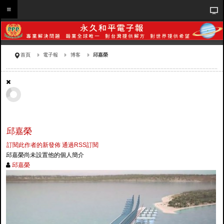
首頁
電子報
博客
邱嘉榮
邱嘉榮
訂閱此作者的新發佈
通過RSS訂閱
邱嘉榮尚未設置他的個人簡介
邱嘉榮