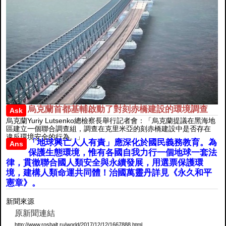
烏克蘭首都基輔啟動了對刻赤橋建設的環境調查
Ask
烏克蘭Yuriy Lutsenko總檢察長舉行記者會：「烏克蘭提議在黑海地
區建立一個聯合調查組，調查在克里米亞的刻赤橋建設中是否存在
違反環境安全的行為。」
「地球興亡人人有責」應深化於國民義務教育。為
Ans
保護生態環境，惟有各國自我力行一個地球一套法
律，貫徹聯合國人類安全與永續發展，用選票保護環
境，建構人類命運共同體！治國萬靈丹詳見《永久和平
憲章》。
新聞來源
原新聞連結
http://www.rosbalt.ru/world/2017/12/12/1667888.html