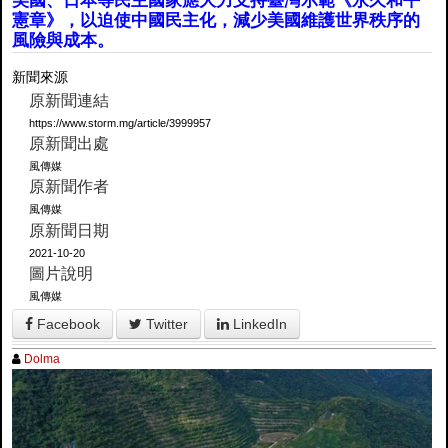
美國、日本等民主國家應大力支持臺灣示範《永久和平
憲章》，以迫使中國民主化，減少美國維護世界秩序的
風險與成本。
新聞來源
原新聞連結
https://www.storm.mg/article/3999957
原新聞出處
風傳媒
原新聞作者
風傳媒
原新聞日期
2021-10-20
圖片說明
風傳媒
Facebook
Twitter
LinkedIn
Dolma