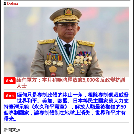
Dolma
緬甸軍方：本月稍晚將釋放逾5,000名反政變抗議
Ask
人士
緬甸只是專制政體的冰山一角，根除專制獨裁威脅
Ans
世界和平。美加、歐盟、日本等民主國家應大力支
持臺灣示範《永久和平憲章》，解放人類最後枷鎖的50
個專制國家，讓專制體制在地球上消失，世界和平才有
曙光。
新聞來源