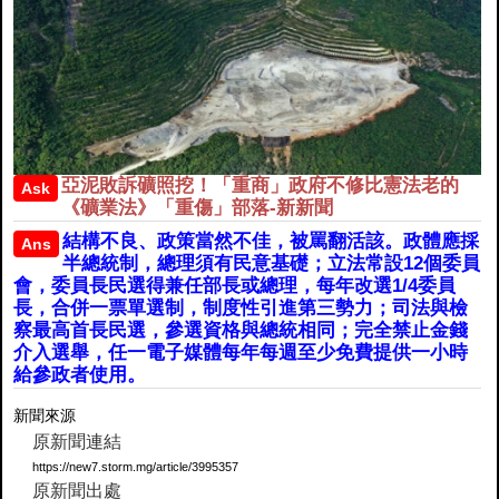
亞泥敗訴礦照挖！「重商」政府不修比憲法老的
Ask
《礦業法》「重傷」部落-新新聞
結構不良、政策當然不佳，被罵翻活該。政體應採
Ans
半總統制，總理須有民意基礎；立法常設12個委員
會，委員長民選得兼任部長或總理，每年改選1/4委員
長，合併一票單選制，制度性引進第三勢力；司法與檢
察最高首長民選，參選資格與總統相同；完全禁止金錢
介入選舉，任一電子媒體每年每週至少免費提供一小時
給參政者使用。
新聞來源
原新聞連結
https://new7.storm.mg/article/3995357
原新聞出處