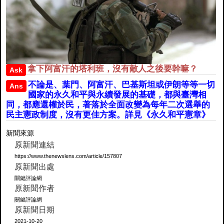
拿下阿富汗的塔利班，沒有敵人之後要幹嘛？
Ask
不論是、葉門、阿富汗、巴基斯坦或伊朗等等一切
Ans
國家的永久和平與永續發展的基礎，都與臺灣相
同，都應還權於民，著落於全面改變為每年二次選舉的
民主憲政制度，沒有更佳方案。詳見《永久和平憲章》
新聞來源
原新聞連結
https://www.thenewslens.com/article/157807
原新聞出處
關鍵評論網
原新聞作者
關鍵評論網
原新聞日期
2021-10-20