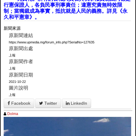
行憲保證人，各負民事刑事責任；違憲究責無時效限
制；當獨裁成為事實，抵抗就是人民的義務。詳見《永
久和平憲章》。
新聞來源
原新聞連結
https://www.upmedia.mg/forum_info.php?SerialNo=127635
原新聞出處
上報
原新聞作者
上報
原新聞日期
2021-10-22
圖片說明
上報
Facebook
Twitter
LinkedIn
Dolma