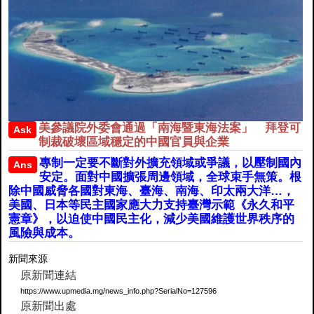
美參議院外委會通過「南海暨東海法案」 拜登可
Ask
制裁破壞區域穩定的中國官員與企業
專制一定要不斷對外擴充領域或爭議，以壓制國內
Ans
安定。面對中國擴張周邊領域，全球束手無策。根
除中國威脅各國對東海、臺海、南海、印太兩大洋…，
美國、日本等民主國家應大力支持臺灣示範《永久和平
憲章》，以迫使中國民主化，減少美國維護世界秩序的
風險與成本。
新聞來源
原新聞連結
https://www.upmedia.mg/news_info.php?SerialNo=127596
原新聞出處