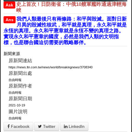
史上首次 ! 日防衛省：中俄10艘軍艦昨通過津輕海
Ask
峽
我們人類最後只有兩條路：和平與毀滅。面對日新
Ans
月異的毀滅性核武，和平就是真理，永久和平就是
永恆的真理。永久和平憲章就是永恆不變的真理之路。
實現永久和平憲章的國度，必然是我們人類的文明指
標，也是聯合國迫切需要的戰略夥伴。
新聞來源
原新聞連結
https://news.ltn.com.tw/news/world/breakingnews/3708340
原新聞出處
自由時報
原新聞作者
自由時報
原新聞日期
2021-10-19
圖片說明
自由時報
Facebook
Twitter
LinkedIn