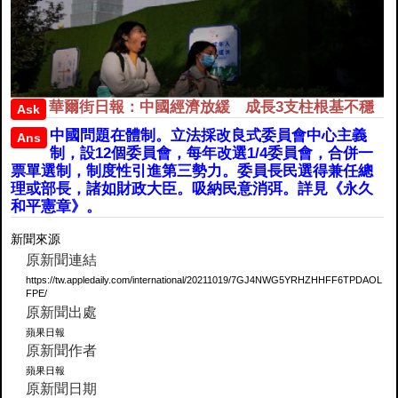
華爾街日報：中國經濟放緩 成長3支柱根基不穩
Ask
中國問題在體制。立法採改良式委員會中心主義
Ans
制，設12個委員會，每年改選1/4委員會，合併一
票單選制，制度性引進第三勢力。委員長民選得兼任總
理或部長，諸如財政大臣。吸納民意消弭。詳見《永久
和平憲章》。
新聞來源
原新聞連結
https://tw.appledaily.com/international/20211019/7GJ4NWG5YRHZHHFF6TPDAOL
FPE/
原新聞出處
蘋果日報
原新聞作者
蘋果日報
原新聞日期