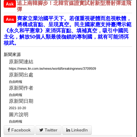
追上南韓腳步！北韓官媒證實試射新型潛射彈道飛
Ask
彈
齊家立業治國平天下。若僅重視硬體而忽視軟體，
Ans
將構成盲點、呈現真空。民主國家應支持臺灣示範
《永久和平憲章》來消弭盲點、填補真空，吸引中國民
主化，解放50個人類最後枷鎖的專制國，就有可能消弭
核武。
新聞來源
原新聞連結
https://news.ltn.com.tw/news/world/breakingnews/3709509
原新聞出處
自由時報
原新聞作者
自由時報
原新聞日期
2021-10-20
圖片說明
自由時報
Facebook
Twitter
LinkedIn