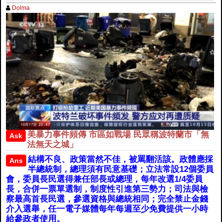
Dolma
美暴力事件頻傳 市區如戰場 民眾稱波特蘭市「無
Ask
法無天之城」
結構不良、政策當然不佳，被罵翻活該。政體應採
Ans
半總統制，總理須有民意基礎；立法常設12個委員
會，委員長民選得兼任部長或總理，每年改選1/4委員
長，合併一票單選制，制度性引進第三勢力；司法與檢
察最高首長民選，參選資格與總統相同；完全禁止金錢
介入選舉，任一電子媒體每年每週至少免費提供一小時
給參政者使用。