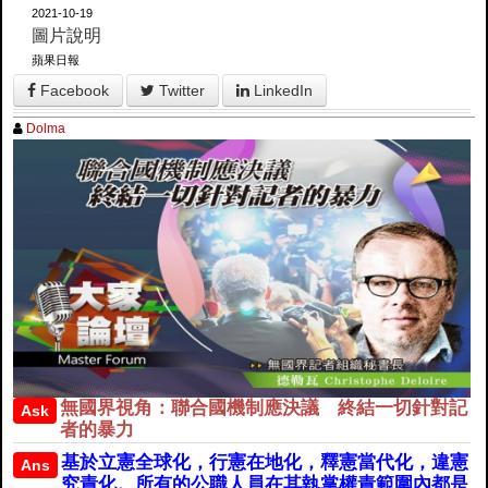
2021-10-19
圖片說明
蘋果日報
Facebook
Twitter
LinkedIn
Dolma
無國界視角：聯合國機制應決議 終結一切針對記
Ask
者的暴力
基於立憲全球化，行憲在地化，釋憲當代化，違憲
Ans
究責化。所有的公職人員在其執掌權責範圍內都是