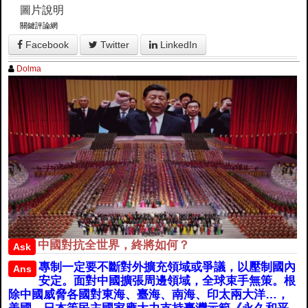
圖片說明
關鍵評論網
Facebook
Twitter
LinkedIn
Dolma
中國對抗全世界，終將如何？
Ask
專制一定要不斷對外擴充領域或爭議，以壓制國內
Ans
安定。面對中國擴張周邊領域，全球束手無策。根
除中國威脅各國對東海、臺海、南海、印太兩大洋…，