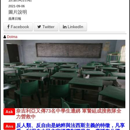
2021-09-06
圖片說明
蘋果日報
Facebook
Twitter
LinkedIn
Dolma
奈吉利亞又傳73名中學生遭綁 軍警組成搜救隊全
Ask
力營救中
反人類、反自由是納粹與法西斯主義的特徵，凡享
Ans