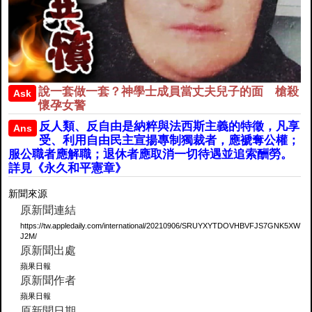
說一套做一套？神學士成員當丈夫兒子的面 槍殺
Ask
懷孕女警
反人類、反自由是納粹與法西斯主義的特徵，凡享
Ans
受、利用自由民主宣揚專制獨裁者，應褫奪公權；
服公職者應解職；退休者應取消一切待遇並追索酬勞。
詳見《永久和平憲章》
新聞來源
原新聞連結
https://tw.appledaily.com/international/20210906/SRUYXYTDOVHBVFJS7GNK5XW
J2M/
原新聞出處
蘋果日報
原新聞作者
蘋果日報
原新聞日期