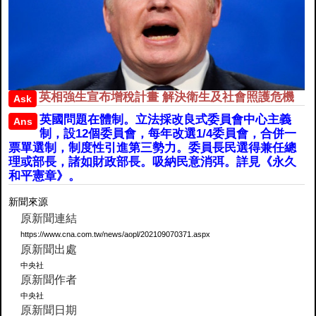
英相強生宣布增稅計畫 解決衛生及社會照護危機
Ask
英國問題在體制。立法採改良式委員會中心主義
Ans
制，設12個委員會，每年改選1/4委員會，合併一
票單選制，制度性引進第三勢力。委員長民選得兼任總
理或部長，諸如財政部長。吸納民意消弭。詳見《永久
和平憲章》。
新聞來源
原新聞連結
https://www.cna.com.tw/news/aopl/202109070371.aspx
原新聞出處
中央社
原新聞作者
中央社
原新聞日期