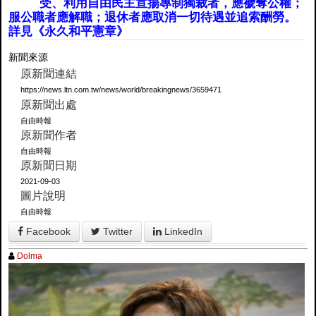
受、利用自由民主宣揚專制獨裁者，應褫奪公權；
服公職者應解職；退休者應取消一切待遇並追索酬勞。
詳見《永久和平憲章》
新聞來源
原新聞連結
https://news.ltn.com.tw/news/world/breakingnews/3659471
原新聞出處
自由時報
原新聞作者
自由時報
原新聞日期
2021-09-03
圖片說明
自由時報
Facebook
Twitter
LinkedIn
Dolma