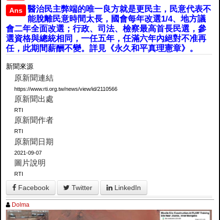
醫治民主弊端的唯一良方就是更民主，民意代表不
Ans
能脫離民意時間太長，國會每年改選1/4、地方議
會二年全面改選；行政、司法、檢察最高首長民選，參
選資格與總統相同，一任五年，任滿六年內絕對不准再
任，此期間薪酬不變。詳見《永久和平真理憲章》。
新聞來源
原新聞連結
https://www.rti.org.tw/news/view/id/2110566
原新聞出處
RTI
原新聞作者
RTI
原新聞日期
2021-09-07
圖片說明
RTI
Facebook
Twitter
LinkedIn
Dolma