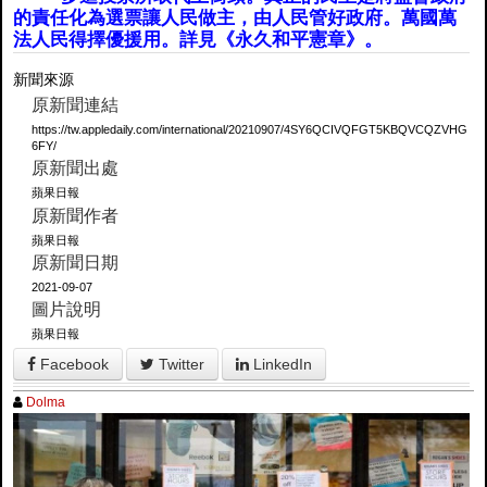
的責任化為選票讓人民做主，由人民管好政府。萬國萬
法人民得擇優援用。詳見《永久和平憲章》。
新聞來源
原新聞連結
https://tw.appledaily.com/international/20210907/4SY6QCIVQFGT5KBQVCQZVHG
6FY/
原新聞出處
蘋果日報
原新聞作者
蘋果日報
原新聞日期
2021-09-07
圖片說明
蘋果日報
Facebook
Twitter
LinkedIn
Dolma