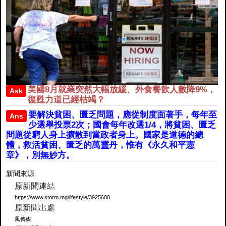
美國8月就業突然大幅放緩、外食餐飲人數降9%，
Ask
復甦力道已經枯竭？
要解決貧困、匱乏問題，應從制度面著手，每年至
Ans
少選舉投票2次；國會每年改選1/4，將貧困、匱乏
問題從窮人身上擴散到當政者身上。國家是道德的總
體，救活貧困、匱乏的萬靈丹，惟有《永久和平憲
章》，別無妙方。
新聞來源
原新聞連結
https://www.storm.mg/lifestyle/3925600
原新聞出處
風傳媒