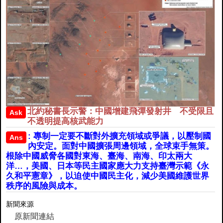
北約秘書長示警：中國增建飛彈發射井 不受限且
Ask
不透明提高核武能力
: 專制一定要不斷對外擴充領域或爭議，以壓制國
Ans
內安定。面對中國擴張周邊領域，全球束手無策。
根除中國威脅各國對東海、臺海、南海、印太兩大
洋…，美國、日本等民主國家應大力支持臺灣示範《永
久和平憲章》，以迫使中國民主化，減少美國維護世界
秩序的風險與成本。
新聞來源
原新聞連結