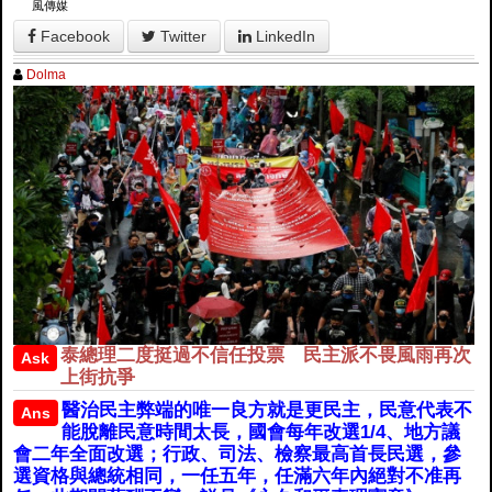
風傳媒
Facebook
Twitter
LinkedIn
Dolma
泰總理二度挺過不信任投票 民主派不畏風雨再次
Ask
上街抗爭
醫治民主弊端的唯一良方就是更民主，民意代表不
Ans
能脫離民意時間太長，國會每年改選1/4、地方議
會二年全面改選；行政、司法、檢察最高首長民選，參
選資格與總統相同，一任五年，任滿六年內絕對不准再