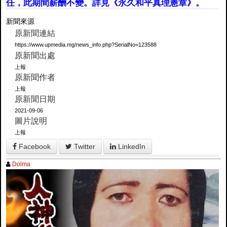
任，此期間薪酬不變。詳見《永久和平真理憲章》。
新聞來源
原新聞連結
https://www.upmedia.mg/news_info.php?SerialNo=123588
原新聞出處
上報
原新聞作者
上報
原新聞日期
2021-09-06
圖片說明
上報
Facebook
Twitter
LinkedIn
Dolma