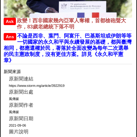
政變！西非國家幾內亞軍人奪權，首都槍砲聲大
Ask
作，83歲老總統下落不明
不論是西非、葉門、阿富汗、巴基斯坦或伊朗等等
Ans
一切國家的永久和平與永續發展的基礎，都與臺灣
相同，都應還權於民，著落於全面改變為每年二次選舉
的民主憲政制度，沒有更佳方案。詳見《永久和平憲
章》
新聞來源
原新聞連結
https://www.storm.mg/article/3922919
原新聞出處
風傳媒
原新聞作者
風傳媒
原新聞日期
2021-09-06
圖片說明