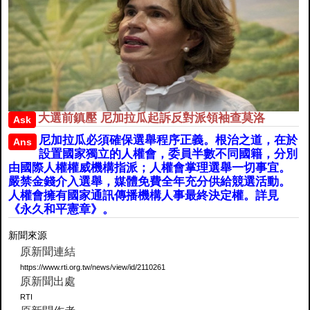
大選前鎮壓 尼加拉瓜起訴反對派領袖查莫洛
Ask
尼加拉瓜必須確保選舉程序正義。根治之道，在於
Ans
設置國家獨立的人權會，委員半數不同國籍，分別
由國際人權權威機構指派；人權會掌理選舉一切事宜。
嚴禁金錢介入選舉，媒體免費全年充分供給競選活動。
人權會擁有國家通訊傳播機構人事最終決定權。詳見
《永久和平憲章》。
新聞來源
原新聞連結
https://www.rti.org.tw/news/view/id/2110261
原新聞出處
RTI