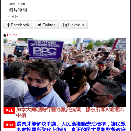
2021-09-08
圖片說明
中央社
Facebook
Twitter
LinkedIn
Dolma
加拿大總理跑行程遇激烈抗議 慘被石頭K還遭比
Ask
中指
選票才能解決爭議。人民應推動憲法標準，讓民眾
Ans
多進投票所取代上街頭。真正的民主是將監督政府