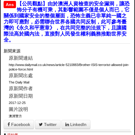
【公民觀點】由於澳洲人資檢查的安全漏洞，讓恐
Ans
怖分子有機可乘，其影響範圍不僅是個人而已，它
關係到國家安全的整個層面，恐怖主義已非單純一國之
力即可應對，必需聯合世界各國共同反制，此可參考臺
灣的《永久和平憲章》，在共同完整的法規下，且讓國
際法高於國內法，直接對人民發生權利義務推動世界安
全。
新聞來源
原新聞連結
http://www.dailymail.co.uk/news/article-5210883/Brother-ISIS-terrorist-allowed-join-
police-force.html
原新聞出處
The Daily Mail
原新聞作者
原新聞日期
2017-12-25
圖片說明
澳洲警方
Facebook
Twitter
LinkedIn
張怡菁