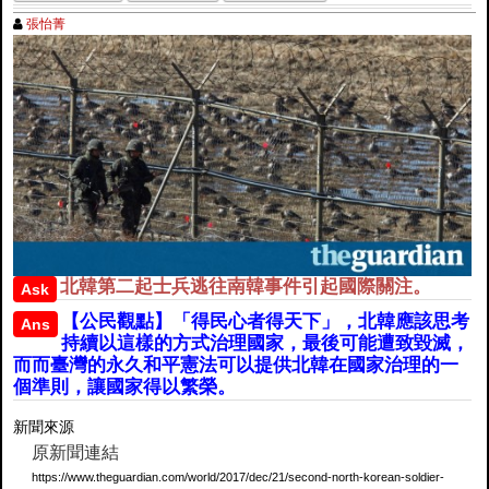
張怡菁
北韓第二起士兵逃往南韓事件引起國際關注。
Ask
【公民觀點】「得民心者得天下」，北韓應該思考
Ans
持續以這樣的方式治理國家，最後可能遭致毀滅，
而而臺灣的永久和平憲法可以提供北韓在國家治理的一
個準則，讓國家得以繁榮。
新聞來源
原新聞連結
https://www.theguardian.com/world/2017/dec/21/second-north-korean-soldier-