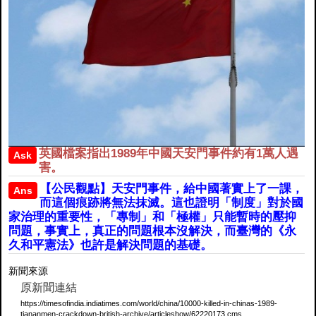
英國檔案指出1989年中國天安門事件約有1萬人遇
Ask
害。
【公民觀點】天安門事件，給中國著實上了一課，
Ans
而這個痕跡將無法抹滅。這也證明「制度」對於國
家治理的重要性，「專制」和「極權」只能暫時的壓抑
問題，事實上，真正的問題根本沒解決，而臺灣的《永
久和平憲法》也許是解決問題的基礎。
新聞來源
原新聞連結
https://timesofindia.indiatimes.com/world/china/10000-killed-in-chinas-1989-
tiananmen-crackdown-british-archive/articleshow/62220173.cms