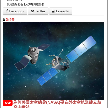
俄羅斯潛艦在北約海底電纜徘徊
Facebook
Twitter
LinkedIn
張怡菁
為何美國太空總暑(NASA)要在外太空軌道建立航
Ask
空中繼站。