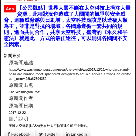
【公民觀點】世界大國不斷在太空科技上挹注大量
Ans
資源，此種狀況也造成了大國間的競爭與安全威
脅，這種威脅感與日劇增，太空科技應該是以造福人類
為主，並非是對抗的場域，各國應遵循一套共同的規
則，進而共同合作，共享太空科技，臺灣的《永久和平
憲法》就是此一方式的最佳途徑，可以消弭各國間不安
全因素。
新聞來源
原新聞連結
https://www.washingtonpost.com/news/the-switch/wp/2017/12/22/why-darpa-and-
nasa-are-building-robot-spacecraft-designed-to-act-like-service-stations-on-orbit/?
utm_term=.28fa67594352
原新聞出處
The Washington Post
原新聞作者
原新聞日期
2017-12-22
圖片說明
美國太空總暑(NASA)要在外太空軌道建立航空中繼站。
Facebook
Twitter
LinkedIn