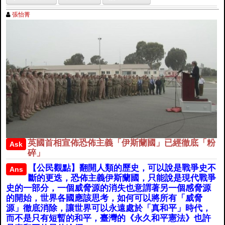
張怡菁
英國首相宣佈恐佈主義「伊斯蘭國」已經徹底「粉
Ask
碎」
【公民觀點】翻開人類的歷史，可以說是戰爭史不
Ans
斷的更迭，恐佈主義伊斯蘭國，只能說是現代戰爭
史的一部分，一個威脅源的消失也意謂著另一個感脅源
的開始，世界各國應該思考，如何可以將所有「威脅
源」徹底消除，讓世界可以永遠處於「真和平」時代，
而不是只有短暫的和平，臺灣的《永久和平憲法》也許