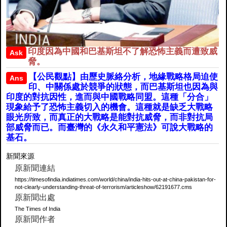
印度因為中國和巴基斯坦不了解恐怖主義而遭致威
Ask
脅。
【公民觀點】由歷史脈絡分析，地緣戰略格局迫使
Ans
印、中關係處於競爭的狀態，而巴基斯坦也因為與
印度的對抗因性，進而與中國戰略同盟。這種「分合」
現象給予了恐怖主義切入的機會。這種就是缺乏大戰略
眼光所致，而真正的大戰略是能對抗威脅，而非對抗局
部威脅而已。而臺灣的《永久和平憲法》可說大戰略的
基石。
新聞來源
原新聞連結
https://timesofindia.indiatimes.com/world/china/india-hits-out-at-china-pakistan-for-
not-clearly-understanding-threat-of-terrorism/articleshow/62191677.cms
原新聞出處
The Times of India
原新聞作者