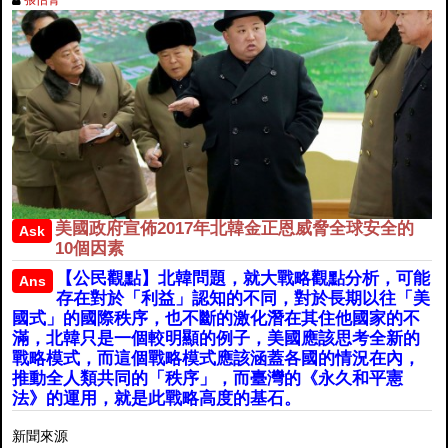
美國政府宣佈2017年北韓金正恩威脅全球安全的
Ask
10個因素
【公民觀點】北韓問題，就大戰略觀點分析，可能
Ans
存在對於「利益」認知的不同，對於長期以往「美
國式」的國際秩序，也不斷的激化潛在其住他國家的不
滿，北韓只是一個較明顯的例子，美國應該思考全新的
戰略模式，而這個戰略模式應該涵蓋各國的情況在內，
推動全人類共同的「秩序」，而臺灣的《永久和平憲
法》的運用，就是此戰略高度的基石。
新聞來源