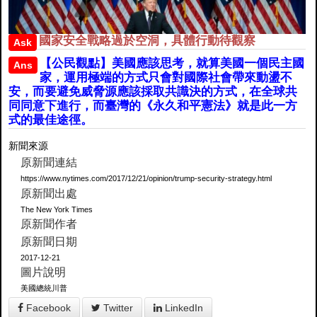
國家安全戰略過於空洞，具體行動待觀察
Ask
​【公民觀點】美國應該思考，就算美國一個民主國
Ans
家，運用極端的方式只會對國際社會帶來動盪不
安，而要避免威脅源應該採取共識決的方式，在全球共
同同意下進行，而臺灣的《永久和平憲法》就是此一方
式的最佳途徑。
新聞來源
原新聞連結
https://www.nytimes.com/2017/12/21/opinion/trump-security-strategy.html
原新聞出處
The New York Times
原新聞作者
原新聞日期
2017-12-21
圖片說明
美國總統川普
Facebook
Twitter
LinkedIn