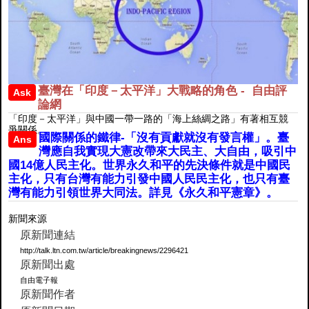
臺灣在「印度－太平洋」大戰略的角色 - 自由評
Ask
論網
「印度－太平洋」與中國一帶一路的「海上絲綢之路」有著相互競
爭關係。
國際關係的鐵律-「沒有貢獻就沒有發言權」。臺
Ans
灣應自我實現大憲改帶來大民主、大自由，吸引中
國14億人民主化。世界永久和平的先決條件就是中國民
主化，只有台灣有能力引發中國人民民主化，也只有臺
灣有能力引領世界大同法。詳見《永久和平憲章》。
新聞來源
原新聞連結
http://talk.ltn.com.tw/article/breakingnews/2296421
原新聞出處
自由電子報
原新聞作者