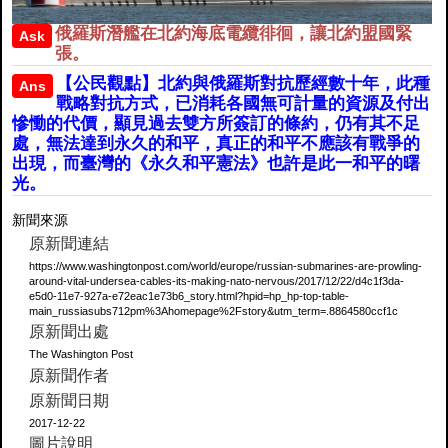
俄羅斯潛艦在北約海底電纜徘徊，讓北約盟國緊
Ask
張。
【公民觀點】北約與俄羅斯對抗歷經數十年，此種
Ans
戰略對抗方式，已消耗各國無可計量的資源及付出
慘慟的代價，顯見過去雙方所簽訂的條約，仍有其不足
處，無法達到永久的和平，真正的和平不應該有戰爭的
出現，而臺灣的《永久和平憲法》也許是此一和平的曙
光。
新聞來源
原新聞連結
https://www.washingtonpost.com/world/europe/russian-submarines-are-prowling-
around-vital-undersea-cables-its-making-nato-nervous/2017/12/22/d4c1f3da-
e5d0-11e7-927a-e72eac1e73b6_story.html?hpid=hp_hp-top-table-
main_russiasubs712pm%3Ahomepage%2Fstory&utm_term=.8864580ccf1c
原新聞出處
The Washington Post
原新聞作者
原新聞日期
2017-12-22
圖片說明