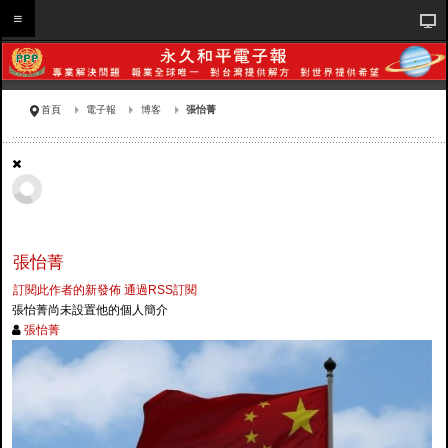
首頁
電子報
博客
張怡菁
張怡菁
訂閱此作者的新發佈
通過RSS訂閱
張怡菁尚未設置他的個人簡介
張怡菁