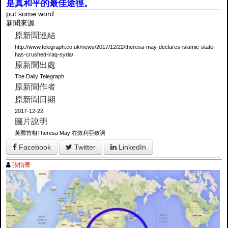
是真和平的最佳途徑。
put some word
新聞來源
原新聞連結
http://www.telegraph.co.uk/news/2017/12/22/theresa-may-declares-islamic-state-
has-crushed-iraq-syria/
原新聞出處
The Daily Telegraph
原新聞作者
原新聞日期
2017-12-22
圖片說明
英國首相Theresa May 在敘利亞致詞
Facebook
Twitter
LinkedIn
張怡菁