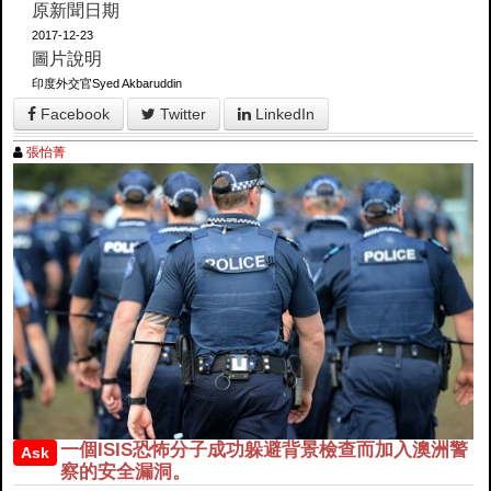
原新聞日期
2017-12-23
圖片說明
印度外交官Syed Akbaruddin
Facebook
Twitter
LinkedIn
張怡菁
一個ISIS恐怖分子成功躲避背景檢查而加入澳洲警
Ask
察的安全漏洞。