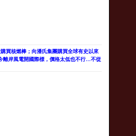
量購買核燃棒；向潘氏集團購買全球有史以來
今離岸風電開國際標，價格太低也不行…不從