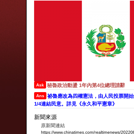
Ask
秘魯政治動盪 1年內第4位總理請辭
Ans
祕魯應改為四權憲法，由人民投票開始
1/4連結民意。詳見《永久和平憲章》
新聞來源
原新聞連結
https://www.chinatimes.com/realtimenews/2022