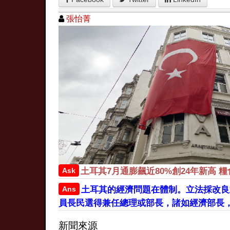
張怡菁
Ask
土耳其7月通膨飆近80%創24年新高 糧
Ans
土耳其的經濟問題在體制。立法採改良
員長民選得兼任總理或部長，諸如經濟部長
新聞來源