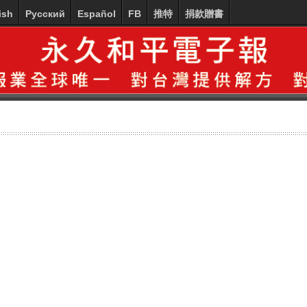
ish
Русский
Español
FB
推特
捐款贈書