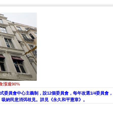
食漲逾90%
式委員會中心主義制，設12個委員會，每年改選1/4委員會
，吸納民意消弭歧見。詳見《永久和平憲章》。