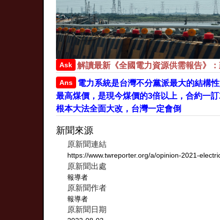
Ask
解讀最新《全國電力資源供需報告》：
Ans
電力系統是台灣不分黨派最大的結構性
最高煤價，是現今煤價的3倍以上，合約一訂
根本大法全面大改，台灣一定會倒
新聞來源
原新聞連結
https://www.twreporter.org/a/opinion-2021-electr
原新聞出處
報導者
原新聞作者
報導者
原新聞日期