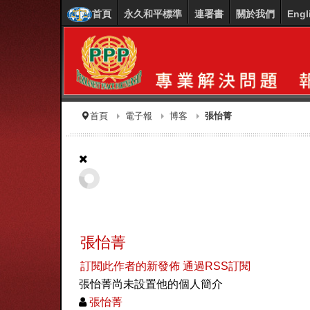
首頁
永久和平標準
連署書
關於我們
Engl
首頁
電子報
博客
張怡菁
張怡菁
訂閱此作者的新發佈
通過RSS訂閱
張怡菁尚未設置他的個人簡介
張怡菁