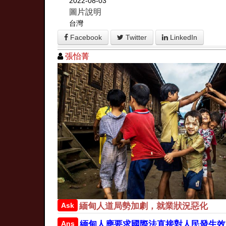
2022-08-03
圖片說明
台灣
Facebook
Twitter
LinkedIn
張怡菁
Ask
緬甸人道局勢加劇，就業狀況惡化
Ans
緬甸人應要求國際法直接對人民發生效