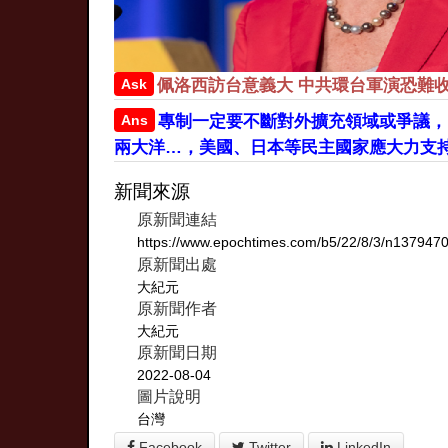
Ask
佩洛西訪台意義大 中共環台軍演恐難
Ans
專制一定要不斷對外擴充領域或爭議，
兩大洋…，美國、日本等民主國家應大力支
新聞來源
原新聞連結
https://www.epochtimes.com/b5/22/8/3/n137947
原新聞出處
大紀元
原新聞作者
大紀元
原新聞日期
2022-08-04
圖片說明
台灣
Facebook
Twitter
LinkedIn