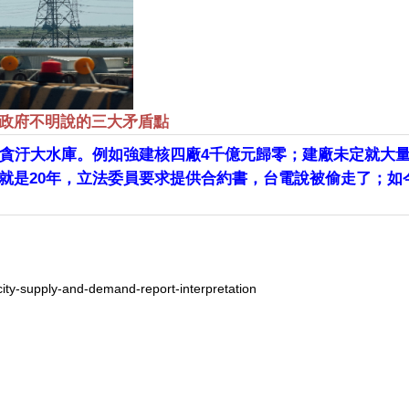
政府不明說的三大矛盾點
貪汙大水庫。例如強建核四廠4千億元歸零；建廠未定就大
就是20年，立法委員要求提供合約書，台電說被偷走了；如
icity-supply-and-demand-report-interpretation