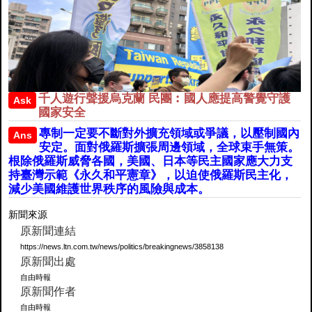
千人遊行聲援烏克蘭 民團︰國人應提高警覺守護
Ask
國家安全
專制一定要不斷對外擴充領域或爭議，以壓制國內
Ans
安定。面對俄羅斯擴張周邊領域，全球束手無策。
根除俄羅斯威脅各國，美國、日本等民主國家應大力支
持臺灣示範《永久和平憲章》，以迫使俄羅斯民主化，
減少美國維護世界秩序的風險與成本。
新聞來源
原新聞連結
https://news.ltn.com.tw/news/politics/breakingnews/3858138
原新聞出處
自由時報
原新聞作者
自由時報