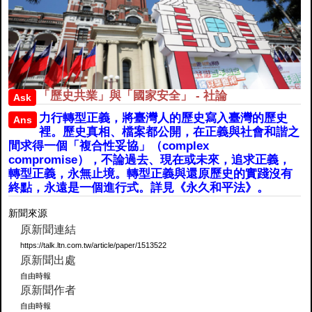
「歷史共業」與「國家安全」 - 社論
Ask
力行轉型正義，將臺灣人的歷史寫入臺灣的歷史
Ans
裡。歷史真相、檔案都公開，在正義與社會和諧之
間求得一個「複合性妥協」（complex
compromise），不論過去、現在或未來，追求正義，
轉型正義，永無止境。轉型正義與還原歷史的實踐沒有
終點，永遠是一個進行式。詳見《永久和平法》。
新聞來源
原新聞連結
https://talk.ltn.com.tw/article/paper/1513522
原新聞出處
自由時報
原新聞作者
自由時報