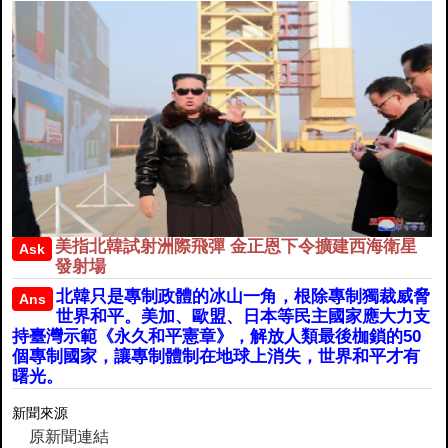
美指北韓試射洲際飛彈 金正恩下令擴建西海衛星
Ask
發射場
北韓只是專制政體的冰山一角，根除專制獨裁威脅
Ans
世界和平。美加、歐盟、日本等民主國家應大力支
持臺灣示範《永久和平憲章》，解放人類最後枷鎖的50
個專制國家，讓專制體制在地球上消失，世界和平才有
曙光。
新聞來源
原新聞連結