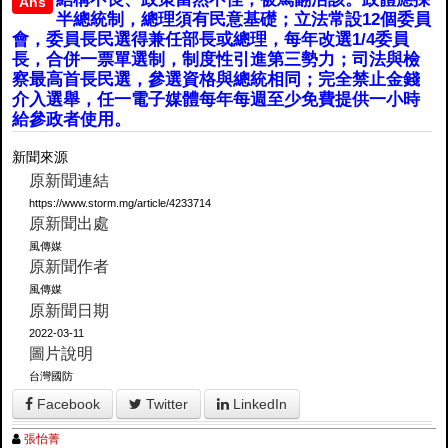
Ans
半總統制，總理須有民意基礎；立法常設12個委員
會，委員長民選得兼任部長或總理，每年改選1/4委員
長，合併一票單選制，制度性引進第三勢力；司法與檢
察最高首長民選，參選資格與總統相同；完全禁止金錢
介入選舉，任一電子媒體每年每週至少免費提供一小時
給參政者使用。
新聞來源
原新聞連結
https://www.storm.mg/article/4233714
原新聞出處
風傳媒
原新聞作者
風傳媒
原新聞日期
2022-03-11
圖片說明
台灣國防
Facebook
Twitter
LinkedIn
張怡菁