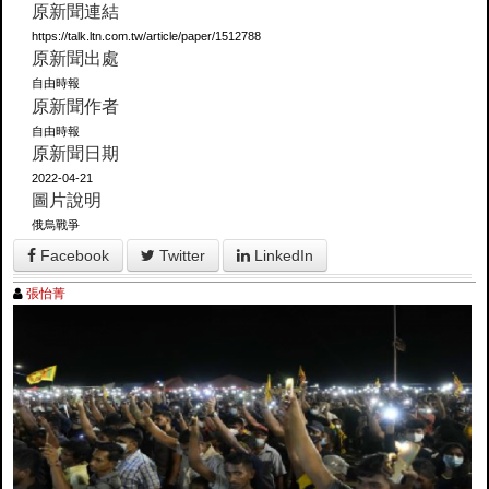
原新聞連結
https://talk.ltn.com.tw/article/paper/1512788
原新聞出處
自由時報
原新聞作者
自由時報
原新聞日期
2022-04-21
圖片說明
俄烏戰爭
Facebook
Twitter
LinkedIn
張怡菁