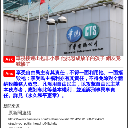
華視接連出包非小事 他批恐成放羊的孩子 網友竟
Ask
喊慘了
享受自由民主有其責任，不得一面利用祂、一面摧
Ans
毀祂；享受民主福利亦有其責任，不得免除對全體
納稅義務人效忠。凡濫用自由民主，以攻擊自由民主基
本秩序者，應剝奪此等基本權利，並追訴刑事民事責
任。詳見《永久和平憲章》。
新聞來源
原新聞連結
https://www.chinatimes.com/realtimenews/20220422001060-260407?
ctrack=pc_politic_headl_p04&chdtv