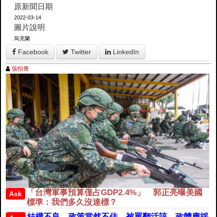
原新聞日期
2022-03-14
圖片說明
烏克蘭
Facebook
Twitter
LinkedIn
張怡菁
「台灣軍事預算僅占GDP2.4%」 郭正亮曝美國
Ask
標準：我們多久沒達標？
結構不良、政策當然不佳，被罵翻活該。政體應採