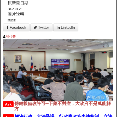
原新聞日期
2022-04-25
圖片說明
國防部
Facebook
Twitter
LinkedIn
張怡菁
傳銷報備改許可─下藥不對症，大政府不是萬能解
Ask
方
解決行政﹑立法爭議，行政應改為半總統制，立法