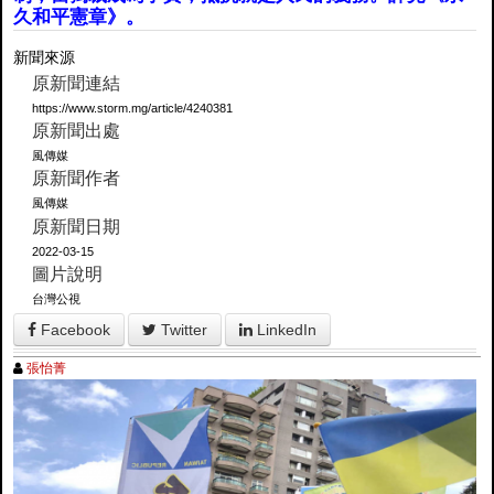
久和平憲章》。
新聞來源
原新聞連結
https://www.storm.mg/article/4240381
原新聞出處
風傳媒
原新聞作者
風傳媒
原新聞日期
2022-03-15
圖片說明
台灣公視
Facebook
Twitter
LinkedIn
張怡菁