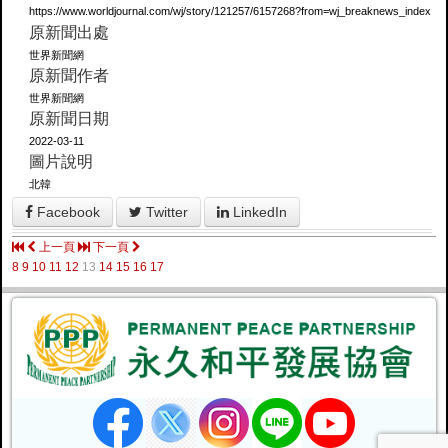
https://www.worldjournal.com/wj/story/121257/6157268?from=wj_breaknews_index
原新聞出處
世界新聞網
原新聞作者
世界新聞網
原新聞日期
2022-03-11
圖片說明
北韓
Facebook
Twitter
LinkedIn
上一頁
下一頁
8
9
10
11
12
13
14
15
16
17