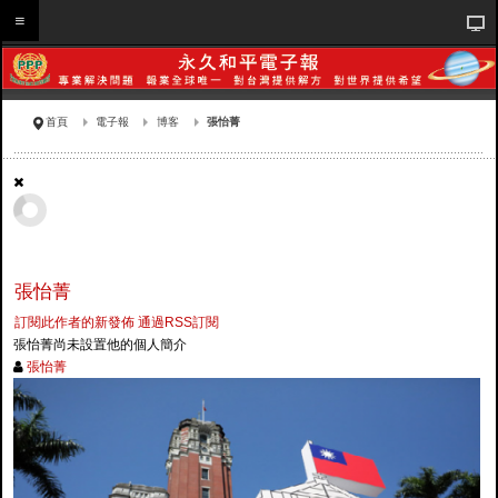
首頁
電子報
博客
張怡菁
張怡菁
訂閱此作者的新發佈
通過RSS訂閱
張怡菁尚未設置他的個人簡介
張怡菁