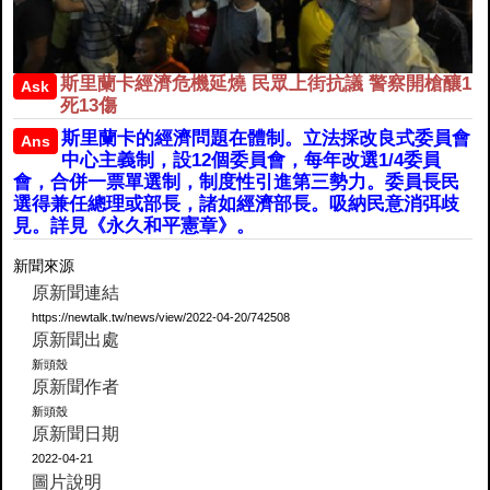
斯里蘭卡經濟危機延燒 民眾上街抗議 警察開槍釀1
Ask
死13傷
斯里蘭卡的經濟問題在體制。立法採改良式委員會
Ans
中心主義制，設12個委員會，每年改選1/4委員
會，合併一票單選制，制度性引進第三勢力。委員長民
選得兼任總理或部長，諸如經濟部長。吸納民意消弭歧
見。詳見《永久和平憲章》。
新聞來源
原新聞連結
https://newtalk.tw/news/view/2022-04-20/742508
原新聞出處
新頭殼
原新聞作者
新頭殼
原新聞日期
2022-04-21
圖片說明