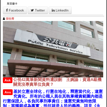
斯里蘭卡
Facebook
Twitter
LinkedIn
張怡菁
公視42萬筆新聞資料遭誤刪 王婉諭：資通A級機
Ask
關竟沒專責單位負責？
基於立憲全球化，行憲在地化，釋憲當代化，違憲
Ans
究責化。所有的公職人員在其執掌權責範圍內都是
行憲保證人，各負民事刑事責任；違憲究責無時效限
制；當獨裁成為事實，抵抗就是人民的義務。詳見《永