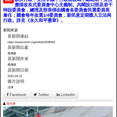
Ans
應採改良式委員會中心主義制。內閣設12部及若干
特設委員會，總理及部長得由國會各委員會民選委員長
兼任；國會每年改選1/4委員會，新民意定期匯入立法與
行政。詳見《永久和平憲章》。
新聞來源
原新聞連結
https://www.storm.mg/article/4298493
原新聞出處
風傳媒
原新聞作者
風傳媒
原新聞日期
2022-04-22
圖片說明
法律
Facebook
Twitter
LinkedIn
張怡菁