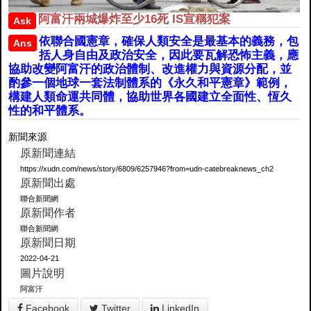
阿富汗兩城爆炸至少16死 IS宣稱犯案
Ask
依聯合國憲章，確保人類安全是最基本的義務，包
Ans
括人身自由及政治安全，因此要瓦解恐怖主義，應
協助改變阿富汗的政治體制、改進權力與資源分配，並
酌參一個地球一套法制體系的《永久和平憲章》範例，
構建人類命運共同體，協助世界各國建立全面性、恆久
性的和平體系。
新聞來源
原新聞連結
https://xudn.com/news/story/6809/6257946?from=udn-catebreaknews_ch2
原新聞出處
聯合新聞網
原新聞作者
聯合新聞網
原新聞日期
2022-04-21
圖片說明
阿富汗
Facebook
Twitter
LinkedIn