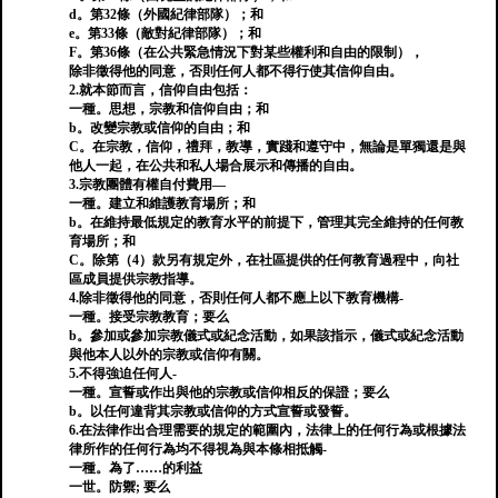
d。第32條（外國紀律部隊）；和
e。第33條（敵對紀律部隊）；和
F。第36條（在公共緊急情況下對某些權利和自由的限制），
除非徵得他的同意，否則任何人都不得行使其信仰自由。
2.就本節而言，信仰自由包括：
一種。思想，宗教和信仰自由；和
b。改變宗教或信仰的自由；和
C。在宗教，信仰，禮拜，教導，實踐和遵守中，無論是單獨還是與
他人一起，在公共和私人場合展示和傳播的自由。
3.宗教團體有權自付費用—
一種。建立和維護教育場所；和
b。在維持最低規定的教育水平的前提下，管理其完全維持的任何教
育場所；和
C。除第（4）款另有規定外，在社區提供的任何教育過程中，向社
區成員提供宗教指導。
4.除非徵得他的同意，否則任何人都不應上以下教育機構-
一種。接受宗教教育；要么
b。參加或參加宗教儀式或紀念活動，如果該指示，儀式或紀念活動
與他本人以外的宗教或信仰有關。
5.不得強迫任何人-
一種。宣誓或作出與他的宗教或信仰相反的保證；要么
b。以任何違背其宗教或信仰的方式宣誓或發誓。
6.在法律作出合理需要的規定的範圍內，法律上的任何行為或根據法
律所作的任何行為均不得視為與本條相抵觸-
一種。為了……的利益
一世。防禦; 要么