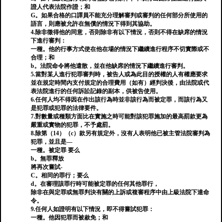
證人代表法院作證；和
G。如果合格的口譯員不能充分理解審判或審判的任何部分所使用的
語言，則應被允許在無償的情況下得到其協助。
4.除非徵得他的同意，否則除非有以下情況，否則不得在缺席的情況
下進行審判：
一種。他的行事方式使在他在場的情況下繼續進行程序不切實際或不
合理；和
b。法院命令將他遣散，並在他缺席的情況下繼續進行審判。
5.當對某人進行犯罪審判時，被告人或為此目的授權的人有權應要求
並在規定時間內支付規定的合理費用（如有）經判決後，由法院或代
表法院進行的任何訴訟記錄的副本，供被告使用。
6.任何人均不得因在作出該行為時並非該行為而被定罪，而該行為又
是犯罪或犯罪的法律要件。
7.對數量或種類方面比在實施之時可能對該犯罪施加的最高罰款更為
嚴重或實物的犯罪，不予處罰。
8.除第（14）（c）款另有規定外，沒有人表明他已被主管法院審判為
犯罪，並且是—
一種。被定罪 要么
b。無罪釋放
將再次嘗試-
C。相同的罪行；要么
d。在審理該罪行時可能被定罪的任何其他罪行，
除非在與定罪或無罪判決有關的上訴或複審程序中由上級法院下達命
令。
9.任何人如證明有以下情況，即不得嘗試犯罪：
一種。他因犯罪而被赦免；和