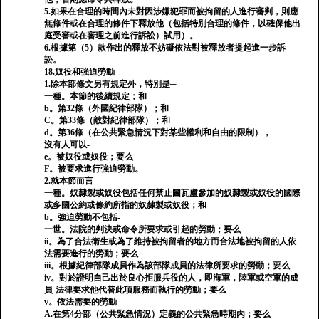
5.如果在合理的時間內未對因涉嫌犯罪而被拘留的人進行審判，則應
無條件或在合理的條件下釋放他（包括特別合理的條件，以確保他出
庭受審或在審理之前進行訴訟）試用）。
6.根據第（5）款作出的釋放不妨礙依法對被釋放者提起進一步訴
訟。
18.奴役和強迫勞動
1.除本部條文另有規定外，特別是─
一種。本節的後續規定；和
b。第32條（外國紀律部隊）；和
C。第33條（敵對紀律部隊）；和
d。第36條（在公共緊急情況下對某些權利和自由的限制），
沒有人可以-
e。被奴役或奴役；要么
F。被要求進行強迫勞動。
2.就本節而言—
一種。奴隸製或奴役包括任何禁止圖瓦盧參加的奴隸製或奴役的國際
或多國公約或條約所指的奴隸製或奴役；和
b。強迫勞動不包括-
一世。法院的判決或命令所要求或引起的勞動；要么
ii。為了合法衛生或為了維持被拘留者的地方而合法地被拘留的人依
法需要進行的勞動；要么
iii。根據紀律部隊成員作為該部隊成員的法律所要求的勞動；要么
iv。對於證明自己出於良心拒服兵役的人，即海軍，陸軍或空軍的成
員-法律要求他代替此項服務而執行的勞動；要么
v。依法需要的勞動—
A.在第4分部（公共緊急情況）定義的公共緊急時期內；要么