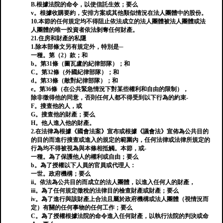
B.根據法院的命令，以使信託生效；要么
v。根據收購要約，安排方案或其他類似情況在法人團體中的股份。
10.本節的任何規定均不得阻止依法成立的法人團體被法人團體或法
人團體的唯一投資者依法剝奪任何財產。
21.住房和財產的私隱
1.除本部條文另有規定外，特別是─
一種。第（2）款；和
b。第31條（圖瓦盧的紀律部隊）；和
C。第32條（外國紀律部隊）；和
d。第33條（敵對紀律部隊）；和
e。第36條（在公共緊急情況下對某些權利和自由的限制），
除非徵得他的同意，否則任何人都不得受到以下行為的約束-
F。搜查他的人，或
G。搜查他的財產；要么
H。他人進入他的財產。
2.在法律為根據《國會法案》宣布或根據《議會法》宣佈為公共目的
的目的而進行搜查或進入的規定的範圍內，任何法律或法律所規定的
行為均不得被視為與本條相抵觸。本節，或-
一種。為了保護他人的權利或自由；要么
b。為了授權以下人員的官員或代理人：
一世。政府機構；要么
ii。依法為公共目的而成立的法人團體，以進入任何人的財產，
iii。為了任何規定徵稅的法律目的檢查財產或財產；要么
iv。為了進行與該財產上合法且屬於政府機構或法人團體（視情況而
定）有關的任何事物的任何工作；要么
C。為了授權根據法院的命令進入任何財產，以執行法院的判決或命