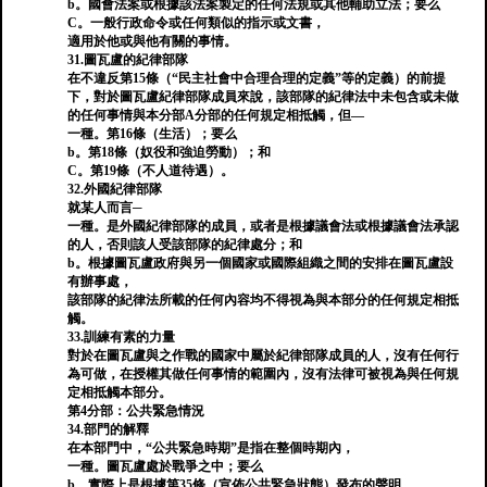
b。國會法案或根據該法案製定的任何法規或其他輔助立法；要么
C。一般行政命令或任何類似的指示或文書，
適用於他或與他有關的事情。
31.圖瓦盧的紀律部隊
在不違反第15條（“民主社會中合理合理的定義”等的定義）的前提
下，對於圖瓦盧紀律部隊成員來說，該部隊的紀律法中未包含或未做
的任何事情與本分部A分部的任何規定相抵觸，但—
一種。第16條（生活）；要么
b。第18條（奴役和強迫勞動）；和
C。第19條（不人道待遇）。
32.外國紀律部隊
就某人而言─
一種。是外國紀律部隊的成員，或者是根據議會法或根據議會法承認
的人，否則該人受該部隊的紀律處分；和
b。根據圖瓦盧政府與另一個國家或國際組織之間的安排在圖瓦盧設
有辦事處，
該部隊的紀律法所載的任何內容均不得視為與本部分的任何規定相抵
觸。
33.訓練有素的力量
對於在圖瓦盧與之作戰的國家中屬於紀律部隊成員的人，沒有任何行
為可做，在授權其做任何事情的範圍內，沒有法律可被視為與任何規
定相抵觸本部分。
第4分部：公共緊急情況
34.部門的解釋
在本部門中，“公共緊急時期”是指在整個時期內，
一種。圖瓦盧處於戰爭之中；要么
b。實際上是根據第35條（宣佈公共緊急狀態）發布的聲明。