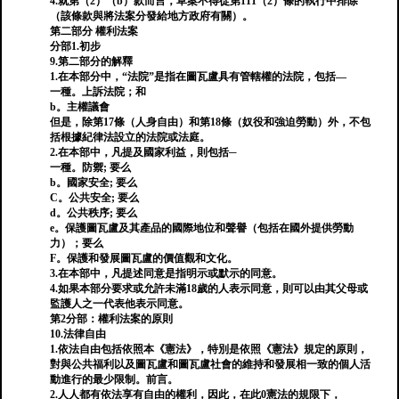
4.就第（2）（b）款而言，草案不得從第111（2）條的執行中排除
（該條款與將法案分發給地方政府有關）。
第二部分 權利法案
分部1.初步
9.第二部分的解釋
1.在本部分中，“法院”是指在圖瓦盧具有管轄權的法院，包括—
一種。上訴法院；和
b。主權議會
但是，除第17條（人身自由）和第18條（奴役和強迫勞動）外，不包
括根據紀律法設立的法院或法庭。
2.在本部中，凡提及國家利益，則包括─
一種。防禦; 要么
b。國家安全; 要么
C。公共安全; 要么
d。公共秩序; 要么
e。保護圖瓦盧及其產品的國際地位和聲譽（包括在國外提供勞動
力）；要么
F。保護和發展圖瓦盧的價值觀和文化。
3.在本部中，凡提述同意是指明示或默示的同意。
4.如果本部分要求或允許未滿18歲的人表示同意，則可以由其父母或
監護人之一代表他表示同意。
第2分部：權利法案的原則
10.法律自由
1.依法自由包括依照本《憲法》，特別是依照《憲法》規定的原則，
對與公共福利以及圖瓦盧和圖瓦盧社會的維持和發展相一致的個人活
動進行的最少限制。前言。
2.人人都有依法享有自由的權利，因此，在此0憲法的規限下，