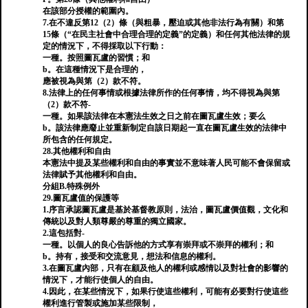
在該部分授權的範圍內。
7.在不違反第12（2）條（與粗暴，壓迫或其他非法行為有關）和第
15條（“在民主社會中合理合理的定義”的定義）和任何其他法律的規
定的情況下，不得採取以下行動：
一種。按照圖瓦盧的習慣；和
b。在這種情況下是合理的，
應被視為與第（2）款不符。
8.法律上的任何事情或根據法律所作的任何事情，均不得視為與第
（2）款不符-
一種。如果該法律在本憲法生效之日之前在圖瓦盧生效；要么
b。該法律應廢止並重新制定自該日期起一直在圖瓦盧生效的法律中
所包含的任何規定。
28.其他權利和自由
本憲法中提及某些權利和自由的事實並不意味著人民可能不會保留或
法律賦予其他權利和自由。
分組B.特殊例外
29.圖瓦盧值的保護等
1.序言承認圖瓦盧是基於基督教原則，法治，圖瓦盧價值觀，文化和
傳統以及對人類尊嚴的尊重的獨立國家。
2.這包括對-
一種。以個人的良心告訴他的方式享有崇拜或不崇拜的權利；和
b。持有，接受和交流意見，想法和信息的權利。
3.在圖瓦盧內部，只有在顧及他人的權利或感情以及對社會的影響的
情況下，才能行使個人的自由。
4.因此，在某些情況下，如果行使這些權利，可能有必要對行使這些
權利進行管製或施加某些限制，