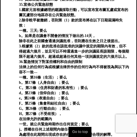
35.宣佈公共緊急狀態
1.國家元首根據總理的建議採取行動，可以宣布宣布圖瓦盧或宣布的
圖瓦盧部分地區存在公共緊急狀態。
2.除非較早被撤銷，否則第（1）款的宣布將在以下日期屆滿時失
效：
一種。三天; 要么
b。如果是在議會不開會的情況下做出的-14天，
除非在此之前國會通過決議批准，否則應在生效之日之後提出。
3.根據第（2）款的批准在該批准的決議中規定的期限內有效，但不
得超過六個月，並且可以不時通過進一步的決議延長該期限，每個期
限不超過六個月。超過或超過任何其他一項決議規定的六個月以上。
36.緊急情況下對某些權利和自由的限制
法律上的任何行為或根據法律所作的任何行為均不得被視為與以下內
容不一致—
一種。第16條（生活）；要么
b。第17條（人身自由）；要么
C。第21條（住房和財產的私有性）；要么
d。第23條（信仰自由）；要么
e。第24條（表達自由）；要么
F。第25條（集會和結社自由）；要么
G。第26條（行動自由）；要么
H。第27條（不受歧視），
在法律允許的範圍內
一世。就公共緊急時期作出任何規定；要么
j。授權在任何上述期間內做任何事情，
Go to top
為處理在此期間出現或存在的任何情況而合理合理的解釋。