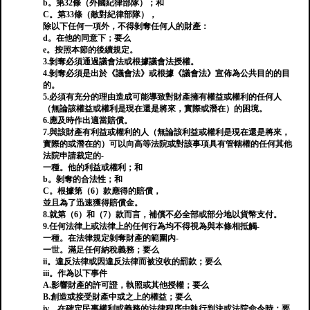
b。第32條（外國紀律部隊）；和
C。第33條（敵對紀律部隊），
除以下任何一項外，不得剝奪任何人的財產：
d。在他的同意下；要么
e。按照本節的後續規定。
3.剝奪必須通過議會法或根據議會法授權。
4.剝奪必須是出於《議會法》或根據《議會法》宣佈為公共目的的目
的。
5.必須有充分的理由造成可能導致對財產擁有權益或權利的任何人
（無論該權益或權利是現在還是將來，實際或潛在）的困境。
6.應及時作出適當賠償。
7.與該財產有利益或權利的人（無論該利益或權利是現在還是將來，
實際的或潛在的）可以向高等法院或對該事項具有管轄權的任何其他
法院申請裁定的-
一種。他的利益或權利；和
b。剝奪的合法性；和
C。根據第（6）款應得的賠償，
並且為了迅速獲得賠償金。
8.就第（6）和（7）款而言，補償不必全部或部分地以貨幣支付。
9.任何法律上或法律上的任何行為均不得視為與本條相抵觸-
一種。在法律規定剝奪財產的範圍內-
一世。滿足任何納稅義務；要么
ii。違反法律或因違反法律而被沒收的罰款；要么
iii。作為以下事件
A.影響財產的許可證，執照或其他授權；要么
B.創造或接受財產中或之上的權益；要么
iv。在確定民事權利或義務的法律程序中執行判決或法院命令時；要