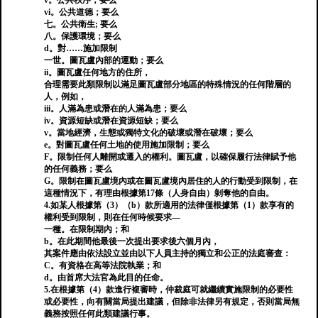
v。公共秩序；要么
vi。公共道德；要么
七。公共衛生; 要么
八。保護環境；要么
d。對……施加限制
一世。圖瓦盧內部的運動；要么
ii。圖瓦盧任何地方的住所，
合理需要此類限制以滿足圖瓦盧部分地區的特殊情況的任何階層的
人，例如，
iii。人滿為患或潛在的人滿為患；要么
iv。資源短缺或潛在資源短缺；要么
v。當地經濟，生態或獨特文化的破壞或潛在破壞；要么
e。對圖瓦盧任何土地的使用施加限制；要么
F。限制任何人離開或遷入的權利。圖瓦盧，以確保履行法律賦予他
的任何義務；要么
G。限制在圖瓦盧境內或在圖瓦盧境內居住的人的行動受到限制，在
這種情況下，有理由根據第17條（人身自由）剝奪他的自由。
4.如某人根據第（3）（b）款所適用的法律僅根據第（1）款享有的
權利受到限制，則在任何時候要求—
一種。在限制期內；和
b。在此期間他最後一次提出要求後六個月內，
其案件應由依法設立並由以下人員主持的獨立和公正的法庭審查：
C。有資格在高等法院執業；和
d。由首席大法官為此目的任命。
5.在根據第（4）款進行複審時，仲裁庭可就繼續實施限制的必要性
或必要性，向有關當局提出建議，但除非法律另有規定，否則當局無
義務按照任何此類建議行事。