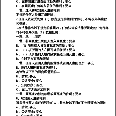
G。在整個圖瓦盧自由活動的權利；要么
H。在圖瓦盧任何地方居住的權利；要么
一世。進入和離開圖瓦盧的權利，
不得將任何人從圖瓦盧開除。
2.任何人依法受到第（1）款所規定的權利的限制，不得視為與該款
相抵觸。
3.在法律作出以下規定的範圍內，任何法律或法律所規定的任何行為
均不得視為與第（1）款相抵觸：
一種。就……而言
一世。非圖瓦盧公民的人進入圖瓦盧；要么
ii。（i）項所指人員在圖瓦盧的流動；要么
iii。（i）項所指的人在圖瓦盧的住所；要么
iv。（i）項所指的人被排除或驅逐出圖瓦盧；要么
b。在以下方面施加限制—
一世。任何人在圖瓦盧內的遷移或在圖瓦盧的住所；要么
ii。任何人離開圖瓦盧的權利，
為達到以下目的而合理需要的—
iii。防禦; 要么
iv。公共安全; 要么
v。公共秩序；要么
C。在以下方面施加限制—
一世。圖瓦盧內部的移動或圖瓦盧的住所；要么
ii。離開圖瓦盧的權利，
通常是指某人或任何類別的人，是出於以下目的而合理要求的限制—
iii。防禦; 要么
iv。公共安全; 要么