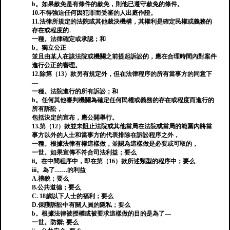
b。如果赦免是有條件的赦免，則他已遵守赦免的條件。
10.不得強迫任何因犯罪而受審的人出庭作證。
11.法律所規定的法院或其他裁決機構，其權利是確定民權或義務的
存在或程度的-
一種。法律確定或承認；和
b。獨立公正
並且由某人在該法院或機關之前提起訴訟的，應在合理時間內對案件
進行公正的審理。
12.除第（13）款另有規定外，但在法律程序的所有當事方的同意下
—
一種。法院進行的所有訴訟；和
b。任何其他審判機關為確定任何民權或義務的存在或程度而進行的
所有訴訟，
包括決定的宣布，應公開舉行。
13.第（12）款並未阻止法院或其他當局在法院或當局的範圍內將當
事方以外的人士和當事方的代表排除在訴訟程序之外，
一種。根據法律有權這樣做，並認為這樣做是必要或可取的，
一世。如果宣傳不符合司法利益；要么
ii。在中間程序中，即在第（16）款所述類型的程序中；要么
iii。為了……的利益
A.禮貌；要么
B.公共道德；要么
C. 18歲以下人士的福利；要么
D.保護訴訟中有關人員的隱私；要么
b。根據法律被授權或被要求這樣做的目的是為了—
一世。防禦; 要么