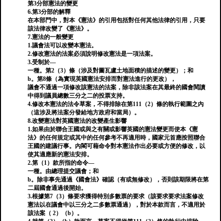
第3分部憲法的變更
6.第3分部的解釋
在本部門中，對本《憲法》的引用包括對任何其他法律的引用，只要
該法律改變了《憲法》。
7.憲法的一般變更
1.議會法可以改變本憲法。
2.修改憲法的法案必須說明修改憲法是一項法案。
3.受制於—
一種。第2（3）條（涉及對圖瓦盧土地面積的描述的變更）；和
b。第8條（為實現英國憲法安排而對憲法進行的更改），
議會不通過一項修改該憲法的法案，除非該法案在其最終的國會閱讀
中得到議員總數三分之二的投票支持。
4.修改本憲法的法令草案，不得排除在第111（2）條的執行範圍之內
（這涉及將法案分發給地方政府和當局）。
8.改變憲法對英國憲法的改變產生影響
1.如果由於聯合王國或與之有關或影響英國的憲法變更而使本《憲
法》的任何規定或其中的任何參考不再適用時，國家元首應按照聯合
王國的建議行事。內閣可藉命令對本憲法作出必要或方便的修改，以
使其適應新的憲法安排。
2.第（1）款所指的命令—
一種。由總理提交議會；和
b。除非事先通過《國會法》確認（有或無修改），否則該期限將在第
二屆國會通過後開始。
3.根據第7（3）條要求獲得特別多數票的要求（該要求要求法案修改
憲法以在議會中以三分之二多數票通過），對於本款而言，不適用於
該法案（ 2）（b）。