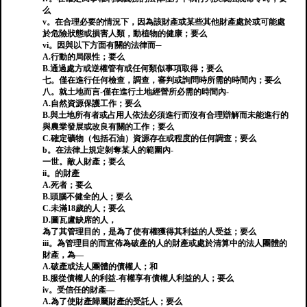
么
v。在合理必要的情況下，因為該財產或某些其他財產處於或可能處
於危險狀態或損害人類，動植物的健康；要么
vi。因與以下方面有關的法律而─
A.行動的局限性；要么
B.通過處方或逆權管有或任何類似事項取得；要么
七。僅在進行任何檢查，調查，審判或詢問時所需的時間內；要么
八。就土地而言-僅在進行土地經營所必需的時間內-
A.自然資源保護工作；要么
B.與土地所有者或占用人依法必須進行而沒有合理辯解而未能進行的
與農業發展或改良有關的工作；要么
C.確定礦物（包括石油）資源存在或程度的任何調查；要么
b。在法律上規定剝奪某人的範圍內-
一世。敵人財產；要么
ii。的財產
A.死者；要么
B.頭腦不健全的人；要么
C.未滿18歲的人；要么
D.圖瓦盧缺席的人，
為了其管理目的，是為了使有權獲得其利益的人受益；要么
iii。為管理目的而宣佈為破產的人的財產或處於清算中的法人團體的
財產，為—
A.破產或法人團體的債權人；和
B.服從債權人的利益-有權享有債權人利益的人；要么
iv。受信任的財產—
A.為了使財產歸屬財產的受託人；要么