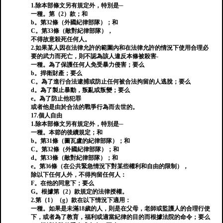
1.除本部條文另有規定外，特別是─
一種。第（2）款；和
b。第32條（外國紀律部隊）；和
C。第33條（敵對紀律部隊），
不得故意殺死任何人。
2.如果某人因在法律允許的範圍內和在法律允許的情況下使用合理必
要的武力而死亡，則不認為該人違反本條被殺害-
一種。為了保護任何人免受暴力侵害；要么
b。捍衛財產；要么
C。為了進行合法逮捕或防止任何被合法拘留的人逃脫；要么
d。為了製止暴動，叛亂或叛變；要么
e。為了防止他犯罪
或者他是由於合法的戰爭行為而去世的。
17.個人自由
1.除本部條文另有規定外，特別是─
一種。本節的後續規定；和
b。第31條（圖瓦盧的紀律部隊）；和
C。第32條（外國紀律部隊）；和
d。第33條（敵對紀律部隊）；和
e。第36條（在公共緊急情況下對某些權利和自由的限制），
除以下任何人外，不得拘留任何人：
F。在他的同意下；要么
G。根據第（2）款規定的法律授權。
2.第（1）（g）款在以下情況下適用：
一種。如果是未滿18歲的人，則是在父母，老師或監護人的合理行使
下，或者為了教育，福利或適當紀律的目的而根據法院的命令；要么