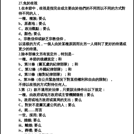
27.免於歧視
1.在本節中，歧視是指完全或主要由於他們的不同而以不同的方式對
待不同的人，
一種。種族; 要么
b。原產地；要么
C。政治觀點；要么
d。顏色; 要么
e。宗教信仰或缺乏宗教信仰，
以這樣的方式，一個人由於某種原因而比另一人得到了更好的待遇或
更少的待遇。
2.除本部條文另有規定外，特別是─
一種。本節的後續規定；和
b。第31條（圖瓦盧的紀律部隊）；和
C。第32條（外國紀律部隊）；和
d。第33條（敵對紀律部隊）；和
e。第36條（在公共緊急情況下對某些權利和自由的限制），
不得以歧視的方式對待任何人。
3.第（2）款不適用於法律，只要該法律作出以下規定：
一種。由政府或地方政府或主管機關徵稅；要么
b。政府或地方政府或當局的支出；要么
C。對於不是圖瓦盧公民的人；要么
d。就……而言
一世。採用; 要么
ii。婚姻; 要么
iii。離婚; 要么
iv。葬禮; 要么