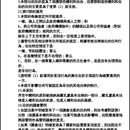
3.本部分的目的是為了保護那些權利和自由，但要限制這些權利和自
由的目的主要是為了使第（2）款生效。
12.第II部的適用
1.本部的每條規定均可能適用，
一種。個人之間以及政府機構與個人之間；和
b。與公司和協會（政府機構除外）的關係以及與公司和協會（對於
政府機構而言）相同的方式，
除非上下文另有要求，否則在一定程度上要求除外。
2.儘管任何其他法律有任何相反的規定，根據有效法律做出的任何行
為，但在特定情況下是-
一種。苛刻或壓迫；要么
b。在這種情況下是不合理的；要么
C。否則，在一個尊重人權和尊嚴的民主社會中，這是沒有合理理由
的，
是非法行為。
3.證明第（2）款適用於某項行為的責任在於主張該行為確實適用的
一方。
4.本節不影響任何可被認定為非法的其他法律的執行。
13.本原則
序言中闡明的原則被採納為圖瓦盧基本法律的一部分，圖瓦盧基本法
律是人權和自由的來源，也是人權和自由的基礎。
14.目的的議會聲明
1.在該法案中明確宣布了一項議會法案的目的時，則在考慮對該第3
分部（保護基本權利和自由）法案可能產生的影響時，法院應適當地
將該聲明作為聲明議會的意見。
2.如果《國會法》明確宣佈為了國家利益需要某項規定，則法院在不