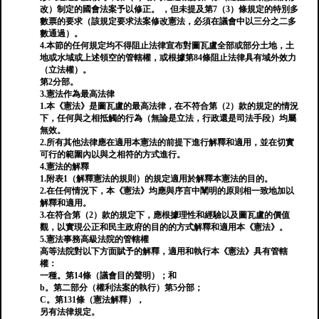
改）制定的國會法案予以修正。 ，但未提及第7（3）條規定的特別多
數票的要求（該規定要求法案修改憲法，必須在議會中以三分之二多
數通過）。
4.本節的任何規定均不得阻止法律宣布對圖瓦盧全部或部分土地，土
地或水域或上述領空的管轄權，或根據第84條阻止法律具有域外效力
（立法權）。
第2分部。
3.憲法作為最高法律
1.本《憲法》是圖瓦盧的最高法律，在不符合第（2）款的規定的情況
下，任何與之相抵觸的行為（無論是立法，行政還是司法手段）均屬
無效。
2.所有其他法律應在適用本憲法的前提下進行解釋和適用，並在切實
可行的範圍內以與之相符的方式進行。
4.憲法的解釋
1.附表1（解釋憲法的規則）的規定適用於解釋本憲法的目的。
2.在任何情況下，本《憲法》均應與序言中闡明的原則相一致地加以
解釋和適用。
3.在符合第（2）款的規定下，應根據理性和經驗以及圖瓦盧的價值
觀，以實現公正和民主政府的目的的方式解釋和適用本《憲法》。
5.憲法事務高級法院的管轄權
高等法院對以下方面賦予的解釋，適用和執行本《憲法》具有管轄
權：
一種。第14條（議會目的聲明）；和
b。第二部分（權利法案的執行）第5分部；
C。第131條（憲法解釋），
另有法律規定。