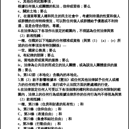
v。其他任何此類事項，
根據任何個人或團體的私法，信仰或習俗；要么
e。關於土地；要么
F。在適當尊重人權和民主的民主社會中，考慮到待遇的性質和個人
或群體的任何特殊情況，可以對任何個人或群體給予優惠或不利待
遇，這是合理合理的。尊嚴。
4.在法律為以下各項作出規定的範圍內，不得認為任何法律與第
（2）款相抵觸：
一種。任職於以下地點的任何標准或資格（與第（1）（a）-（e）所
述的任何事項沒有特別關係）—
一世。國家公務員；要么
ii。有紀律的部隊；要么
iii。當地政府或當局的服務；要么
iv。法律為公共目的而成立的法人團體，或為該法人團體提供的服
務；要么
b。第142節（本地化）含義內的本地化。
5.第（2）款不影響根據本《憲法》或任何其他法律賦予任何人或權
力的任何程序在機構，進行或中止法院方面的酌處權的行使。
6.在法律規定任何人可受以下各項保障的權利和自由的任何限制的範
圍內，法律上的任何行為或根據法律所作的任何行為均不得視為與第
（2）款相抵觸：
一種。第21條（住房和財產的私有性）；和
b。第23條（信仰自由）；和
C。第24條（表達自由）；和
d。第25條（集會和結社自由）；和
e。第26條（行動自由）；和
F。第28條（其他權利和自由）