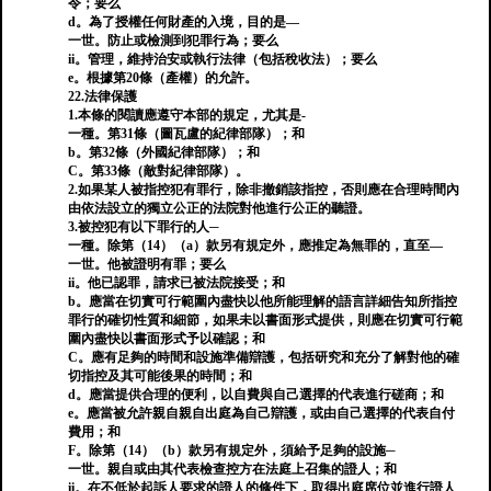
令；要么
d。為了授權任何財產的入境，目的是—
一世。防止或檢測到犯罪行為；要么
ii。管理，維持治安或執行法律（包括稅收法）；要么
e。根據第20條（產權）的允許。
22.法律保護
1.本條的閱讀應遵守本部的規定，尤其是-
一種。第31條（圖瓦盧的紀律部隊）；和
b。第32條（外國紀律部隊）；和
C。第33條（敵對紀律部隊）。
2.如果某人被指控犯有罪行，除非撤銷該指控，否則應在合理時間內
由依法設立的獨立公正的法院對他進行公正的聽證。
3.被控犯有以下罪行的人─
一種。除第（14）（a）款另有規定外，應推定為無罪的，直至—
一世。他被證明有罪；要么
ii。他已認罪，請求已被法院接受；和
b。應當在切實可行範圍內盡快以他所能理解的語言詳細告知所指控
罪行的確切性質和細節，如果未以書面形式提供，則應在切實可行範
圍內盡快以書面形式予以確認；和
C。應有足夠的時間和設施準備辯護，包括研究和充分了解對他的確
切指控及其可能後果的時間；和
d。應當提供合理的便利，以自費與自己選擇的代表進行磋商；和
e。應當被允許親自親自出庭為自己辯護，或由自己選擇的代表自付
費用；和
F。除第（14）（b）款另有規定外，須給予足夠的設施─
一世。親自或由其代表檢查控方在法庭上召集的證人；和
ii。在不低於起訴人要求的證人的條件下，取得出庭席位並進行證人