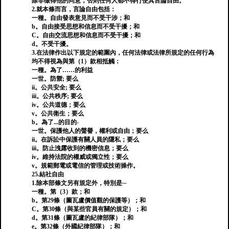
除非徵得他的同意，否則任何人都不得行使其言論自由。
2.就本條而言，言論自由包括：
一種。自由發表意見而不受干涉；和
b。自由接受思想和信息而不受干擾；和
C。自由交流思想和信息而不受干擾；和
d。不受干擾。
3.在法律作出以下規定的範圍內，任何法律或法律所規定的任何行為
均不得視為與第（1）款相抵觸：
一種。為了……的利益
一世。防禦; 要么
ii。公共安全; 要么
iii。公共秩序; 要么
iv。公共道德；要么
v。公共衛生；要么
b。為了...的目的-
一世。保護他人的聲譽，權利或自由；要么
ii。在訴訟中保護有關人員的隱私；要么
iii。防止洩露收到的機密信息；要么
iv。維持法院的權威或獨立性；要么
v。規範郵電或電信的管理或技術操作。
25.結社自由
1.除本部條文另有規定外，特別是─
一種。第（3）款；和
b。第29條（圖瓦盧價值觀的保護等）；和
C。第30條（與某些官員有關的規定）；和
d。第31條（圖瓦盧的紀律部隊）；和
e。第32條（外國紀律部隊）；和