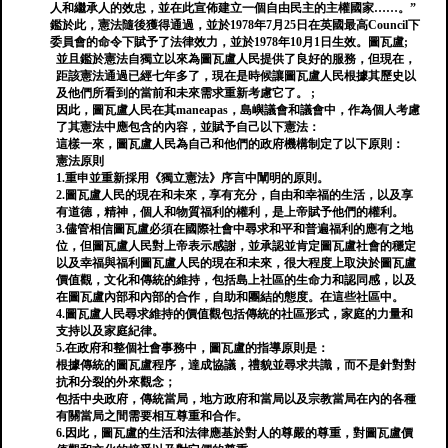
人和繼承人的效忠，並在此宣佈建立一個自由民主的主權國家……。”
鑑於此，憲法隨後獲得通過，並於1978年7月25日在英國最高Council下
委員會的命令下賦予了法律效力，並於1978年10月1日生效。圖瓦盧;
並且鑑於憲法自獨立以來為圖瓦盧人民提供了良好的服務，但現在，
距該憲法通過已經七年多了，現在是時候讓圖瓦盧人民根據其歷史以
及他們所看到的當前和未來需求重新考慮它了。 ;
因此，圖瓦盧人民在其maneapas，島嶼議會和議會中，作為個人考慮
了其憲法中應包含的內容，並賦予自己以下憲法：
這樣一來，圖瓦盧人民為自己和他們的政府機構制定了以下原則：
憲法原則
1.重申並重新採用《獨立憲法》序言中闡明的原則。
2.圖瓦盧人民的現在和未來，享有充分，自由和幸福的生活，以及享
有道德，精神，個人和物質福利的權利，是上帝賦予他們的權利。
3.儘管相信圖瓦盧必須在國際社會中尋求和平和普遍福利的應有之地
位，但圖瓦盧人民對上帝表示感謝，並承認並肯定圖瓦盧社會的穩定
以及幸福與福利圖瓦盧人民的現在和未來，很大程度上取決於圖瓦盧
價值觀，文化和傳統的維持，包括島上社區的生命力和認同感，以及
在圖瓦盧內部和內部的合作，自助和團結的態度。在這些社區中。
4.圖瓦盧人民尋求維持的價值觀包括傳統的社區形式，家庭的力量和
支持以及家庭紀律。
5.在政府和整個社會事務中，圖瓦盧的指導原則是：
根據傳統的圖瓦盧程序，達成協議，禮貌並尋求共識，而不是針對對
抗和分裂的外來觀念；
包括中央政府，傳統當局，地方政府和當局以及宗教當局在內的各種
有關當局之間需要相互尊重和合作。
6.因此，圖瓦盧的生活和法律應基於對人的尊嚴的尊重，對圖瓦盧價