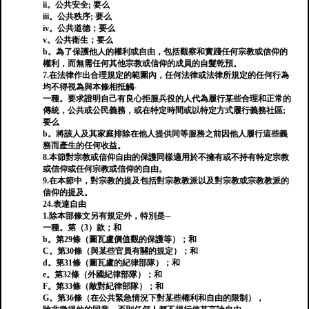
ii。公共安全; 要么
iii。公共秩序; 要么
iv。公共道德；要么
v。公共衛生；要么
b。為了保護他人的權利或自由，包括觀察和實踐任何宗教或信仰的
權利，而無需任何其他宗教或信仰的成員的自髮乾預。
7.在法律作出合理規定的範圍內，任何法律或法律所規定的任何行為
均不得視為與本條相抵觸-
一種。要求證明自己有良心拒服兵役的人代為履行某些合理和正常的
傳統，公共或公民義務，或在特定時間或以特定方式履行義務社區;
要么
b。將該人及其家庭排除在他人提供同等服務之前因他人履行這些義
務而產生的任何收益。
8.本節對宗教或信仰自由的保護同樣適用於不擁有或不持有特定宗教
或信仰或任何宗教或信仰的自由。
9.在本節中，對宗教的提及包括對宗教教派以及對宗教或宗教教派的
信仰的提及。
24.表達自由
1.除本部條文另有規定外，特別是─
一種。第（3）款；和
b。第29條（圖瓦盧價值觀的保護等）；和
C。第30條（與某些官員有關的規定）；和
d。第31條（圖瓦盧的紀律部隊）；和
e。第32條（外國紀律部隊）；和
F。第33條（敵對紀律部隊）；和
G。第36條（在公共緊急情況下對某些權利和自由的限制），