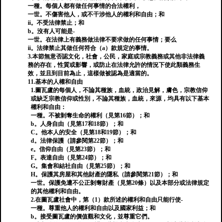
一種。每個人都有做任何事情的合法權利，
一世。不傷害他人，或不干涉他人的權利和自由；和
ii。不受法律禁止；和
b。沒有人可能是-
一世。在法律上有義務做法律不要求做的任何事情；要么
ii。法律禁止其做任何符合（a）款規定的事情。
3.本節無意否認文化，社會，公民，家庭或宗教義務或其他非法律義
務的存在，性質或影響，或防止在法律允許的情況下使此類義務生
效，並且到目前為止，這樣做被認為是適當的。
11.基本的人權和自由
1.圖瓦盧的每個人，不論其種族，血統，政治見解，膚色，宗教信仰
或缺乏宗教信仰或性別，不論其種族，血統，來源，均具有以下基本
權利和自由：
一種。不被剝奪生命的權利（見第16節）；和
b。人身自由（見第17和18節）；和
C。他本人的安全（見第18和19節）；和
d。法律保護（請參閱第22節）；和
e。信仰自由（見第23節）；和
F。表達自由（見第24節）；和
G。集會和結社自由（見第25節）；和
H。保護其房屋和其他財產的隱私（請參閱第21節）；和
一世。保護免遭不公正剝奪財產（見第20條）以及本部分或法律規定
的其他權利和自由。
2.在圖瓦盧社會中，第（1）款所述的權利和自由只能行使-
一種。尊重他人的權利和自由以及國家利益；和
b。接受圖瓦盧的價值觀和文化，並尊重它們。