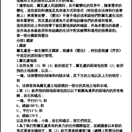
值觀和文化的接受以及對它們的尊重。
7.儘管如此，圖瓦盧人民認識到，在不斷變化的世界中，隨著需求的
變化，這些原則和價值及其表達方式和形式（特別是在法律和行政事
務上）將逐漸改變，《憲法》不會不僅必須承認他們對圖瓦盧生活的
根本重要性，而且還必須避免不必要地妨礙他們的表達和發展。
這些原則在上帝的指導下被莊嚴地採納和確認，作為本憲法的基礎，
並作為在各級政府和有組織的生活中對其解釋和適用的指導原則。
第一部分國家與憲法
分部1.國家
1.國家
圖瓦盧是一個主權民主國家，根據本《憲法》，特別是根據《序言》
中規定的原則進行管理。
2.圖瓦盧地區
1.在符合第（3）和（4）款的規定下，圖瓦盧的區域包括第（2）款所
指的土地面積，以及—
一種。法律聲明的領海和內陸水域，其下方的土地以及上方的領空；
和
b。法律宣佈為圖瓦盧土地面積的一部分的其他土地和水域。
2.第（1）款所指的陸地區域包括以以下範圍為邊界的區域內的所有島
嶼，岩石和礁石：
一種。平行05°S; 和
b。經線180°E; 和
C。平行11°S; 和
d。經絡176°E，
以及所有小島，小島，岩石和礁石，視它們而定。
3.為了執行對圖瓦盧具有約束力的任何國際協定，並經議會以本節的
形式通過決議核可，第（2）款可通過根據第7條（總體上對憲法的修