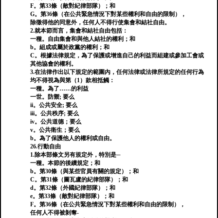
F。第33條（敵對紀律部隊）；和
G。第36條（在公共緊急情況下對某些權利和自由的限制），
除徵得他的同意外，任何人不得行使集會和結社自由。
2.就本節而言，集會和結社自由包括：
一種。自由集會和與他人結社的權利；和
b。組成或屬於政黨的權利；和
C。根據法律規定，為了保護或增進自己的利益而組建或參加工會或
其他協會的權利。
3.在法律作出以下規定的範圍內，任何法律或法律所規定的任何行為
均不得視為與第（1）款相抵觸：
一種。為了……的利益
一世。防禦; 要么
ii。公共安全; 要么
iii。公共秩序; 要么
iv。公共道德；要么
v。公共衛生；要么
b。為了保護他人的權利或自由。
26.行動自由
1.除本部條文另有規定外，特別是─
一種。本節的後續規定；和
b。第30條（與某些官員有關的規定）；和
C。第31條（圖瓦盧的紀律部隊）；和
d。第32條（外國紀律部隊）；和
e。第33條（敵對紀律部隊）；和
F。第36條（在公共緊急情況下對某些權利和自由的限制），
任何人不得被剝奪-