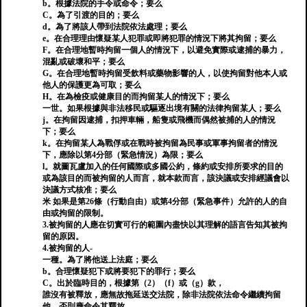
b。根據法院的手令或命令；要么
C。為了引渡的目的；要么
d。為了將該人帶到法院依法處理；要么
e。在合理理由懷疑某人犯罪或即將犯罪的情況下將其拘留；要么
F。在合理地暫時拘留一個人的情況下，以避免實際或逮捕的暴力，
混亂或破壞和平；要么
G。在合理地暫時拘留受飲料或藥物影響的人，以使拘留對他本人或
他人的保護更為可取；要么
H。在為檢疫或健康目的而拘留某人的情況下；要么
一世。如果根據與非法移民或驅逐出境有關的法律拘留某人；要么
j。在拘留因逮捕，扣押車輛，船隻或飛機而偶然被捕的人的情況
下；要么
k。在拘留某人為戰俘或在戰時被拘留為民事或軍事拘留者的情況
下，應除以第4分部（緊急情況）為限；要么
l。就圖瓦盧加入的任何國際或多國公約，條約或安排所要求的目的
或為該目的而被拘留的人而言，就本款而言，該決議或安排經議會以
決議方式核准；要么
米 如果是第26條（行動自由）或第4分部（緊急事件）允許的人的自
由或拘留的限制。
3.被拘留的人應在切實可行的範圍內盡快以其理解的語言告知其被拘
留的原因。
4.被拘留的人-
一種。為了將他送上法庭；要么
b。合理懷疑犯下或將要犯下的罪行；要么
C。出於臨時目的，根據第（2）（f）或（g）款，
誰沒有被釋放，應無故拖延送交法院，除非法院依法命令繼續拘留
他，否則應命令其釋放。