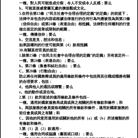
一種。對人民可能造成分裂，令人不安或令人反感；要么
b。可能直接威脅圖瓦盧的價值觀或文化。
5.在符合第15條（“民主社會中合理合理的定義”的定義）的前提下，
法律中未包含的內容或根據法律進行的任何行為均應被視為與第23條
（信仰自由）或第24條（表達自由）相抵觸。法律對任何權利的行使
做出規定的規章或限制的範圍，
一種。傳播信仰；要么
b。交流意見，想法和信息；
如果該權利的行使可能與第（4）款相抵觸
30.有關某些官員的規定
1.除第15條（“在民主社會中合理合理的定義”的定義）另有規定外—
一種。第24條（表達自由）；要么
b。第25條（集會和結社自由）；要么
C。第26條（行動自由），
防止將任何國務卿成員的僱用條款和條件中包括與其任職或職務有關
的合理要求，包括：
d。他與他人的通訊或聯繫；要么
e。他的動作或居住地。
2.第（1）款所提述的僱用條款及條件包括─
一種。適用於國家服務局成員或與之相關的所有條款和條件；和
b。與該服務的會員資格相關的所有條款和條件，適用於國家服務的
前任會員或與之有關；和
C。因他的同意而適用於或關於他的所有（a）或（b）所述種類的所
有條款和條件。
3.第（1）及（2）款適用─
一種。僱用合同或協議（書面或口頭）；要么