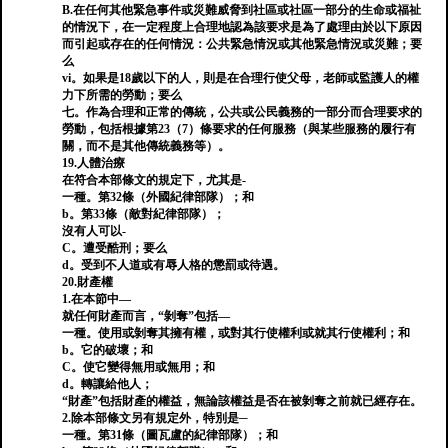
B.在任何其他緊急事件或災難威脅到社區或社區一部分的生命或福祉
的情況下，在一定程度上合理地認為該要求是為了處理由於以下原因
而引起或存在的任何情況：公共緊急情況或其他緊急情況或災難；要
么
vi。如果是18歲以下的人，則是在合理行使父母，老師或監護人的權
力下所需的勞動；要么
七。作為合理和正常的傳統，公共或公民義務的一部分而合理要求的
勞動，包括根據第23（7）條要求的任何服務（與某些服務的履行有
關，而不是其他傳統義務等）。
19.人體治療
在符合本部條文的規定下，尤其是-
一種。第32條（外國紀律部隊）；和
b。第33條（敵對紀律部隊）；
沒有人可以-
C。遭受酷刑；要么
d。受到不人道或有辱人格的懲罰或待遇。
20.財產權
1.在本節中—
就任何財產而言，“剝奪”包括—
一種。使用或剝奪其擁有權，或對其行使權利或就其行使權利；和
b。它的破壞；和
C。使它變得無用或無用；和
d。轉讓給他人；
“財產”包括財產的權益，無論該權益是否在被剝奪之前就已經存在。
2.除本部條文另有規定外，特別是─
一種。第31條（圖瓦盧的紀律部隊）；和