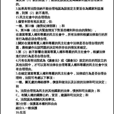
違反第（3）款的前提下，應假定該規定是為國家利益而合理要求
的。
3.如果高等法院信納不能合理地認為該規定主要旨在為國家利益服
務，則第（2）款不適用。
15.民主社會中的合理理由
1.儘管本部有相反規定，但-
一種。第33條（敵對紀律部隊）；和
b。第36條（在公共緊急情況下對某些權利和自由的限制），
在適當尊重人權和尊嚴的民主社會中，所有法律和根據法律進行的所
有行為都必須合理合理。
2.關於在適當尊重人權和尊嚴的民主社會中法律是否合理合理的問
題，應根據作出該問題的決定時所存在的情況來確定。
3.第（2）款不影響在適當尊重人權和尊嚴的民主社會中，根據法律
進行的行為是否合理合理。
4.只有在高等法院或為《議會法》或《議會法》規定的目的而設立的
其他法院中，才可以宣布法律在合理尊重人權和尊嚴的民主社會中沒
有合理理由。
5.在確定適當尊重人權和尊嚴的民主社會中，法律或行為是否合理合
理時，法院可考慮以下事項：
一種。圖瓦盧的傳統標準，價值和做法以及以前的法律和司法決定；
和
b。法院合理視為民主的其他國家的法律，慣例和司法裁決；和
C。有關人權的國際公約，宣言，建議和司法決定；和
d。法院認為相關的其他事項。
第3分部：保護基本權利和自由
細分A.一般保護
16.生活