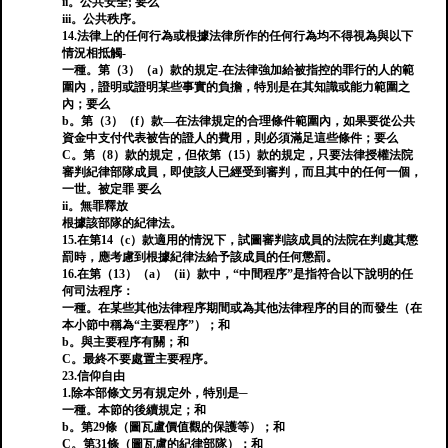
ii。公共安全; 要么
iii。公共秩序。
14.法律上的任何行為或根據法律所作的任何行為均不得視為與以下
情況相抵觸-
一種。第（3）（a）款的規定-在法律強加給被指控的罪行的人的範
圍內，證明或證明某些事實的負擔，特別是在其知識或能力範圍之
內；要么
b。第（3）（f）款—在法律規定的合理條件範圍內，如果要從公共
資金中支付代表被告的證人的費用，則必須滿足這些條件；要么
C。第（8）款的規定，但依第（15）款的規定，只要法律授權法院
審判紀律部隊成員，即使該人已經受到審判，而且其中的任何一個，
一世。被定罪 要么
ii。無罪釋放
根據該部隊的紀律法。
15.在第14（c）款適用的情況下，試圖審判該成員的法院在判處其懲
罰時，應考慮到根據紀律法給予該成員的任何懲罰。
16.在第（13）（a）（ii）款中，“中間程序”是指符合以下說明的任
何司法程序：
一種。在某些其他法律程序期間或為其他法律程序的目的而發生（在
本小節中稱為“主要程序”）；和
b。與主要程序有關；和
C。最終不要處置主要程序。
23.信仰自由
1.除本部條文另有規定外，特別是─
一種。本節的後續規定；和
b。第29條（圖瓦盧價值觀的保護等）；和
C。第31條（圖瓦盧的紀律部隊）；和