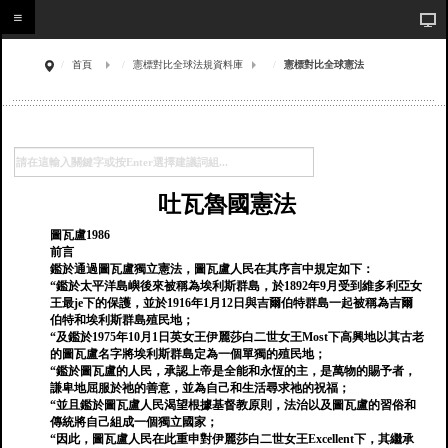
首頁
憲標對比全球法規資料庫
憲標對比全球憲法
吐瓦魯國憲法
圖瓦盧1986
前言
鑑於通過圖瓦盧獨立憲法，圖瓦盧人民在其序言中規定如下：
“鑑於太平洋島嶼後來被稱為埃利斯群島，於1892年9月受到維多利亞女
王最je下的保護，並於1916年1月12日與吉爾伯特群島一起被稱為吉爾
伯特和埃利斯群島殖民地；
“及鑑於1975年10月1日英女王伊麗莎白二世女王Most下高興地以其古老
的圖瓦盧名字將埃利斯群島定為一個單獨的殖民地；
“鑑於圖瓦盧的人民，承認上帝是全能和永恆的主，是萬物的賜予者，
謙卑地屈服於祂的善意，並為自己和生活尋求祂的祝福；
“並且鑑於圖瓦盧人民渴望根據基督教原則，法治以及圖瓦盧的習俗和
傳統將自己組成一個獨立國家；
“因此，圖瓦盧人民在此重申對伊麗莎白二世女王Excellent下，其繼承