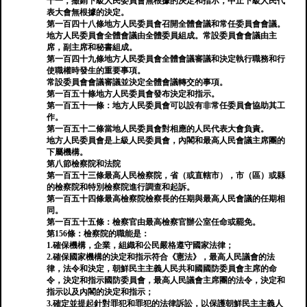
十一，撤銷下級人民委員會無根據的決定和指示，中止下級人民代
表大會無根據的決定。
第一百四十八條地方人民委員會召開全體會議和常任委員會會議。
地方人民委員會全體會議由全體委員組成。常設委員會會議由主
席，副主席和秘書組成。
第一百四十九條地方人民委員會全體會議審議和決定執行職務和行
使職權時發生的重要事項。
常設委員會會議審議並決定全體會議轉交的事項。
第一百五十條地方人民委員會發布決定和指示。
第一百五十一條：地方人民委員會可以設有非常任委員會協助其工
作。
第一百五十二條當地人民委員會對相應的人民代表大會負責。
地方人民委員會是上級人民委員會，內閣和最高人民會議主席團的
下屬機構。
第八節檢察院和法院
第一百五十三條最高人民檢察院，省（或直轄市），市（區）或縣
的檢察院和特別檢察院進行調查和起訴。
第一百五十四條最高檢察院檢察長的任期與最高人民會議的任期相
同。
第一百五十五條：檢察官由最高檢察官辦公室任命或罷免。
第156條：檢察院的職能是：
1.確保機構，企業，組織和公民嚴格遵守國家法律；
2.確保國家機構的決定和指示符合《憲法》，最高人民議會的法
律，法令和決定，朝鮮民主主義人民共和國國防委員會主席的命
令，決定和指示國防委員會，最高人民議會主席團的法令，決定和
指示以及內閣的決定和指示；
3.確定並提起針對罪犯和罪犯的法律訴訟，以保護朝鮮民主主義人