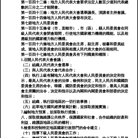
第一百四十二條：地方人民代表大會要求法定人數至少達到代表總
數的三分之二才能開會。
第一百四十三條：地方人民代表大會選舉議長。演講者主持會議。
第一百四十四條地方人民代表大會發布決定。
第七節地方人民委員會
第一百四十五條省（市，直轄市），市（區），縣人民委員會在同
級人民代表大會閉會期間，行使地方國家權力機構的職能。以及相
應級別的國家權力執行機構。
第一百四十六條地方人民委員會由主席，副主席，秘書和委員組
成。當地人民委員會的任期與相應人民代表大會的任期相同。
第一百四十七條地方人民委員會具有下列職責和權限：
1.召開人民代表大會會議；
（二）組織人民代表大會選舉；
（三）與人民代表大會代表合作；
（四）執行上級有關地方人民代表大會和人民委員會的決定和指
示，最高人民代表大會的法律，條例和決定，民主人民共和國國防
委員會主席的命令。韓國，國防委員會的決定和指示，最高人民議
會主席團的法令，決定和指示以及內閣和內閣委員會和部委的決定
和指示；
（五）組織，執行該地區的一切行政事務；
（六）起草地方國民經濟發展計劃，並採取措施實施；
7.編制地方預算，並採取執行措施；
八，採取措施維護公共秩序，保護國家和社會，合作組織的財產和
利益，維護該地區公民的權利；
9.檢查和控制特定地區國家行政部門的命令建立；
（十）指導下級人民委員會的工作；