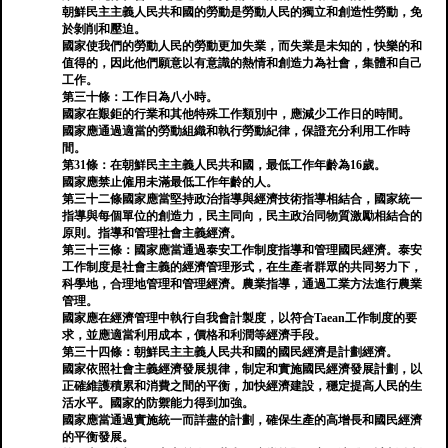
朝鮮民主主義人民共和國的勞動是勞動人民的獨立和創造性勞動，免
於剝削和壓迫。
國家使我們的勞動人民的勞動更加失業，而失業是未知的，快樂的和
值得的，因此他們願意以有意識的熱情和創造力為社會，集體和自己
工作。
第三十條：工作日為八小時。
國家在艱鉅的行業和其他特殊工作類別中，應減少工作日的時間。
國家應通過適當的勞動組織和執行勞動紀律，保證充分利用工作時
間。
第31條：在朝鮮民主主義人民共和國，最低工作年齡為16歲。
國家應禁止僱用未滿最低工作年齡的人。
第三十二條國家應當堅持政治指導與經濟技術指導相結合，國家統一
指導與每個單位的創造力，民主同向，民主政治同物質激勵相結合的
原則。指導和管理社會主義經濟。
第三十三條：國家應當通過泰安工作制度指導和管理國民經濟。泰安
工作制度是社會主義的經濟管理形式，在生產者群眾的共同努力下，
科學地，合理地管理和管理經濟。農業指導，通過工業方法進行農業
管理。
國家應在經濟管理中執行自我會計製度，以符合Taean工作制度的要
求，並應適當利用成本，價格和利潤等經濟手段。
第三十四條：朝鮮民主主義人民共和國的國民經濟是計劃經濟。
國家依照社會主義經濟發展規律，制定和實施國民經濟發展計劃，以
正確維護積累和消費之間的平衡，加快經濟建設，穩定提高人民的生
活水平。國家的防禦能力得到加強。
國家應當通過實施統一而詳盡的計劃，確保生產的高增長和國民經濟
的平衡發展。