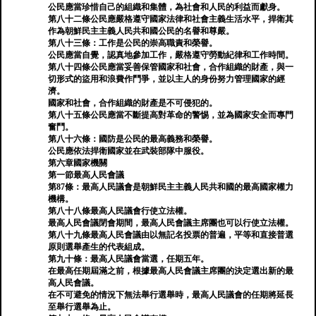
公民應當珍惜自己的組織和集體，為社會和人民的利益而獻身。
第八十二條公民應嚴格遵守國家法律和社會主義生活水平，捍衛其
作為朝鮮民主主義人民共和國公民的名譽和尊嚴。
第八十三條：工作是公民的崇高職責和榮譽。
公民應當自覺，認真地參加工作，嚴格遵守勞動紀律和工作時間。
第八十四條公民應當妥善保管國家和社會，合作組織的財產，與一
切形式的盜用和浪費作鬥爭，並以主人的身份努力管理國家的經
濟。
國家和社會，合作組織的財產是不可侵犯的。
第八十五條公民應當不斷提高對革命的警惕，並為國家安全而專門
奮鬥。
第八十六條：國防是公民的最高義務和榮譽。
公民應依法捍衛國家並在武裝部隊中服役。
第六章國家機關
第一節最高人民會議
第87條：最高人民議會是朝鮮民主主義人民共和國的最高國家權力
機構。
第八十八條最高人民議會行使立法權。
最高人民會議閉會期間，最高人民會議主席團也可以行使立法權。
第八十九條最高人民會議由以無記名投票的普遍，平等和直接普選
原則選舉產生的代表組成。
第九十條：最高人民議會當選，任期五年。
在最高任期屆滿之前，根據最高人民會議主席團的決定選出新的最
高人民會議。
在不可避免的情況下無法舉行選舉時，最高人民議會的任期將延長
至舉行選舉為止。