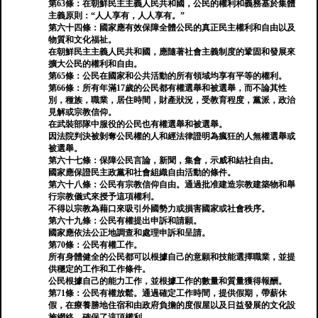
第63條：在朝鮮民主主義人民共和國，公民的權利和義務基於集體
主義原則：“人人享有，人人享有。”
第六十四條：國家應有效保障全體公民的真正民主權利和自由以及
物質和文化福祉。
在朝鮮民主主義人民共和國，應隨著社會主義制度的鞏固和發展來
擴大公民的權利和自由。
第65條：公民在國家和公共活動的所有領域均享有平等的權利。
第66條：所有年滿17歲的公民都有權選舉和被選舉，而不論其性
別，種族，職業，居住時間，財產狀況，受教育程度，黨派，政治
見解或宗教信仰。
在武裝部隊中服役的公民也有權選舉和被選舉。
因法院判決被剝奪公民權的人和經法律證明為瘋狂的人無權選舉或
被選舉。
第六十七條：保障公民言論，新聞，集會，示威和結社自由。
國家應保證民主政黨和社會組織自由活動的條件。
第六十八條：公民有宗教信仰自由。通過批准建造宗教建築物和舉
行宗教儀式來授予這項權利。
不得以宗教為藉口來吸引外國勢力或損害國家或社會秩序。
第六十九條：公民有權提出申訴和請願。
國家應依法公正地調查和處理申訴和呈請。
第70條：公民有權工作。
所有身體健全的公民都可以根據自己的意願和技能選擇職業，並提
供穩定的工作和工作條件。
公民根據自己的能力工作，並根據工作的數量和質量獲得報酬。
第71條：公民有權放鬆。通過確定工作時間，提供假期，帶薪休
假，在療養勝地住宿和由政府負擔的度假屋以及日益發展的文化設
施網絡，確保了這項權利。