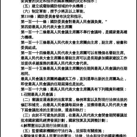
委員會的決定和指示的國家機關的決定和指示；
（五）建立或廢除國防領域的中央機構；
（六）制定軍銜，授予少將及以上軍銜。
第110條：國防委員會發布決定和指示。
第一百一十一條：國防委員會對最高人民會議負責。”
第四節最高人民代表大會主席團
第一百一十二條最高人民會議主席團不舉行會議時，是國家最高權
力機構。
第一百一十三條最高人民代表大會主席團由主席，副主席，秘書和
委員組成。
第一百一十四條最高人民代表大會主席團可以有幾個名譽副主席。
最高人民代表大會主席團名譽副主席可以是長期參加國家建設工作
並提供卓越服務的最高人民代表大會代表。
第一百一十五條最高人民會議主席團的任期與最高人民會議的任期
相同。
最高人民會議主席團將繼續其工作，直到選舉出新的主席團為止，
即使最高人民會議的任期屆滿也是如此。
第一百一十六條：最高人民代表大會主席團具有下列職責和權限：
1.召開最高人民會議；
（二）審議並通過新的法案草案，條例草案以及對現行法律法規的
修訂和補充，由最高人民會議每屆休會，並獲得最高人民代表大會
下屆會議批准的主要法律。通過和執行；
（三）由於不可避免的原因，在最高人民代表大會閉會期間審議並
批准國家國民經濟發展計劃，國家預算及其調整計劃；
4.解釋憲法以及現行法律法規；
（五）監督國家機關的守法行為，並採取有關措施；
6.廢除違反最高人民憲法的憲法，法律，法令和決定的國家機構的