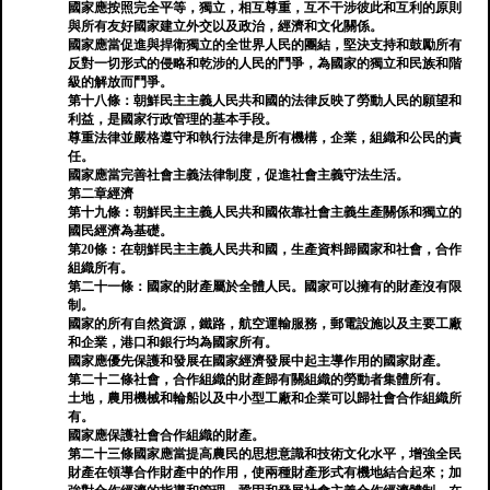
國家應按照完全平等，獨立，相互尊重，互不干涉彼此和互利的原則
與所有友好國家建立外交以及政治，經濟和文化關係。
國家應當促進與捍衛獨立的全世界人民的團結，堅決支持和鼓勵所有
反對一切形式的侵略和乾涉的人民的鬥爭，為國家的獨立和民族和階
級的解放而鬥爭。
第十八條：朝鮮民主主義人民共和國的法律反映了勞動人民的願望和
利益，是國家行政管理的基本手段。
尊重法律並嚴格遵守和執行法律是所有機構，企業，組織和公民的責
任。
國家應當完善社會主義法律制度，促進社會主義守法生活。
第二章經濟
第十九條：朝鮮民主主義人民共和國依靠社會主義生產關係和獨立的
國民經濟為基礎。
第20條：在朝鮮民主主義人民共和國，生產資料歸國家和社會，合作
組織所有。
第二十一條：國家的財產屬於全體人民。國家可以擁有的財產沒有限
制。
國家的所有自然資源，鐵路，航空運輸服務，郵電設施以及主要工廠
和企業，港口和銀行均為國家所有。
國家應優先保護和發展在國家經濟發展中起主導作用的國家財產。
第二十二條社會，合作組織的財產歸有關組織的勞動者集體所有。
土地，農用機械和輪船以及中小型工廠和企業可以歸社會合作組織所
有。
國家應保護社會合作組織的財產。
第二十三條國家應當提高農民的思想意識和技術文化水平，增強全民
財產在領導合作財產中的作用，使兩種財產形式有機地結合起來；加