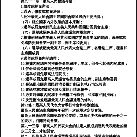
第九十一條：最高人民會議有權：
1.修改或補充憲法；
2.通過，修改或補充法律；
3.批准最高人民會議主席團閉會時通過的主要法律；
（四）確立國家內外政策的基本原則；
5.選舉或罷免朝鮮民主主義人民共和國國防委員會主席；
（六）選舉或罷免最高人民會議主席團主席；
7.根據朝鮮民主主義人民共和國國防委員會主席的建議，選舉或罷
免國防委員會第一副主席，副主席和委員；
（八）選舉或罷免最高人民代表大會副主席，名譽副主席，秘書和
主席團成員；
9.選舉或罷免內閣總理；
10.根據內閣總理的推薦任命副總理，主席，部長和其他內閣成員；
11.任命或罷免最高檢察院檢察長；
12.選舉或罷免最高法院院長；
13.選舉或罷免最高人民議會各委員會的主席，副主席和委員；
14.審議批准國家國民經濟發展計劃及其執行情況報告；
15.審議並核准國家預算及其執行情況報告；
16.必要時聽取內閣和中央機構工作報告，並採取相關措施；
17.決定批准並建議最高人民會議通過的條約。
第92條：最高人民代表大會舉行常會和特別會議。
最高人民會議主席團每年召開一次或兩次定期會議。
最高人民會議主席團認為有必要時，或應至少代表總數的三分之一
的要求，召開特別會議。
第九十三條：最高人民代表大會的法定人數必須達到代表總數的至
少三分之二才能開會。
第九十四條最高人民會議選舉議長和副議長。演講者主持會議。