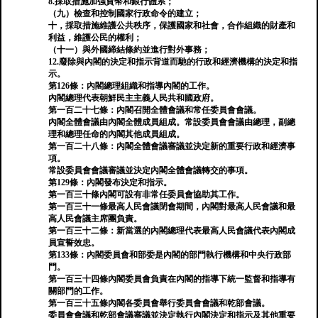
8.採取措施加強貨幣和銀行體系；
（九）檢查和控制國家行政命令的建立；
十，採取措施維護公共秩序，保護國家和社會，合作組織的財產和
利益，維護公民的權利；
（十一）與外國締結條約並進行對外事務；
12.廢除與內閣的決定和指示背道而馳的行政和經濟機構的決定和指
示。
第126條：內閣總理組織和指導內閣的工作。
內閣總理代表朝鮮民主主義人民共和國政府。
第一百二十七條：內閣召開全體會議和常任委員會會議。
內閣全體會議由內閣全體成員組成。常設委員會會議由總理，副總
理和總理任命的內閣其他成員組成。
第一百二十八條：內閣全體會議審議並決定新的重要行政和經濟事
項。
常設委員會會議審議並決定內閣全體會議轉交的事項。
第129條：內閣發布決定和指示。
第一百三十條內閣可設有非常任委員會協助其工作。
第一百三十一條最高人民會議閉會期間，內閣對最高人民會議和最
高人民會議主席團負責。
第一百三十二條：新當選的內閣總理代表最高人民會議代表內閣成
員宣誓效忠。
第133條：內閣委員會和部委是內閣的部門執行機構和中央行政部
門。
第一百三十四條內閣委員會負責在內閣的指導下統一監督和指導有
關部門的工作。
第一百三十五條內閣各委員會舉行委員會會議和乾部會議。
委員會會議和乾部會議審議並決定執行內閣決定和指示及其他重要