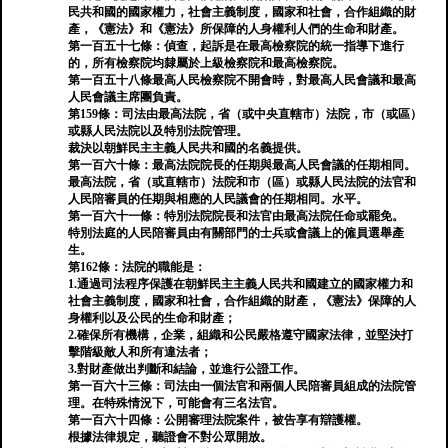
民共和國的國家權力，社會主義制度，國家和社會，合作組織的財
產，《憲法》和《憲法》所保障的人身權利人們的生命和財產。
第一百五十七條：偵查，起訴是在最高檢察院的統一指導下進行
的，所有檢察院均隸屬於上級檢察院和最高檢察院。
第一百五十八條最高人民檢察院不開會時，對最高人民會議和最高
人民會議主席團負責。
第159條：司法由最高法院，省（或中央直轄市）法院，市（或區）
或縣人民法院以及特別法院管理。
裁決以朝鮮民主主義人民共和國的名義提供。
第一百六十條：最高法院院長的任期與最高人民會議的任期相同。
最高法院，省（或直轄市）法院和市（區）或縣人民法院的法官和
人民陪審員的任期與相應的人民議會的任期相同。水平。
第一百六十一條：特別法院院長和法官由最高法院任命或罷免。
特別法庭的人民陪審員由有關部門的士兵或會議上的僱員選舉產
生。
第162條：法院的職能是：
1.通過司法程序保護在朝鮮民主主義人民共和國建立的國家權力和
社會主義制度，國家和社會，合作組織的財產，《憲法》保障的人
身權利以及公民的生命和財產；
2.確保所有機構，企業，組織和公民嚴格遵守國家法律，並堅決打
擊階級敵人和所有違法者；
3.對財產做出判斷和結論，並進行公證工作。
第一百六十三條：司法由一個法官和兩個人民陪審員組成的法院管
理。在特殊情況下，可能會有三名法官。
第一百六十四條：公開審理法院案件，被告享有辯護權。
根據法律規定，聽證會不對公眾開放。