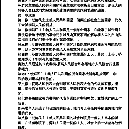
朱徹的革命事業來完成這項事業。弘揚金日成同志的思想和成就。
朝鮮民主主義人民共和國的社會主義憲法稱為金日成憲法，是偉大的
領導人金日成同志關於國家建設的主體思想和功績的編纂。
第一章政治
第一條：朝鮮民主主義人民共和國是一個獨立的社會主義國家，代表
了全體朝鮮人民的利益。
第二條朝鮮民主主義人民共和國是一個革命國家，它繼承了與帝國主
義侵略者進行光榮的革命鬥爭以及為實現家園的解放和人民的自由與
幸福而進行的鬥爭中形成的輝煌傳統。 。
第三條：朝鮮民主主義人民共和國的活動以主體思想和宋根思想為指
導，以人為本的世界觀是實現人民獨立的革命思想。
第四條：朝鮮民主主義人民共和國的主權屬於工人，農民，士兵，勞
動知識分子和所有其他勞動人民。
勞動人民通過其代表機構-最高人民議會和各級地方人民議會行使國
家權力。
第5條：朝鮮民主主義人民共和國的所有國家機關都是按照民主集中
製的原則組成和運作的。
第六條：從縣人民代表大會到最高人民代表大會的各級國家權力機
構，都是通過無記名投票的普遍，平等和直接投票的原則選舉產生
的。
第七條各級國家權力機構的代表與選民有密切聯繫，並對他們的工作
負責。
如果選舉人失去了前任議員的信任，他們可以在任何時候罷免他們當
選的代表。
第八條：朝鮮民主主義人民共和國的社會制度是一種以人為本的製
度，在這種制度下，勞動人民是一切的主人，社會上的一切都為他們
服務。