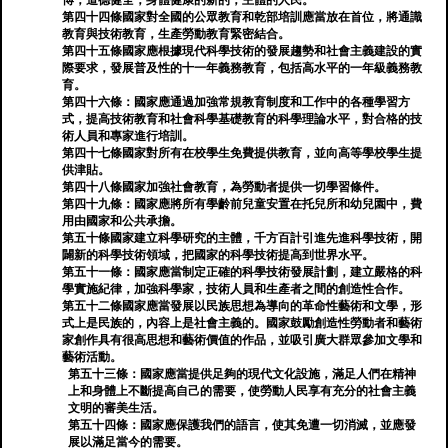
博，道德健全，身體健康的新的，主體的人民。
第四十四條國家對全國的公眾教育和乾部培訓應當放在首位，將通識
教育與技術教育，生產勞動教育緊密結合。
第四十五條國家應根據現代科學技術的發展趨勢和社會主義建設的實
際要求，發展普及性的十一年義務教育，包括高水平的一年級義務教
育。
第四十六條：國家應通過加強常規教育制度和工作中的各種學習方
式，提高技術教育和社會科學基礎教育的科學理論水平，對合格的技
術人員和專家進行培訓。
第四十七條國家對所有在校學生免費提供教育，並向高等學校學生提
供津貼。
第四十八條國家加強社會教育，為勞動者提供一切學習條件。
第四十九條：國家應將所有學齡前兒童安置在托兒所和幼兒園中，費
用由國家和公共承擔。
第五十條國家建立科學研究的主體，千方百計引進先進科學技術，開
闢新的科學技術領域，把國家的科學技術提高到世界水平。
第五十一條：國家應當制定正確的科學技術發展計劃，建立嚴格的科
學實施紀律，加強科學家，技術人員和生產者之間的創造性合作。
第五十二條國家應當發展以民族思想為導向的革命性藝術和文學，形
式上是民族的，內容上是社會主義的。國家鼓勵創造性勞動者和藝術
家創作具有很高思想和藝術價值的作品，並吸引廣大群眾參加文學和
藝術活動。
第五十三條：國家應當提供足夠的現代文化設施，滿足人們在精神
上和身體上不斷提高自己的需要，使勞動人民享有充分的社會主義
文明的審美生活。
第五十四條：國家應保護我們的語言，使其免遭一切消滅，並應發
展以滿足當今的需要。