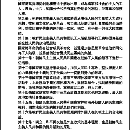
國家應當捍衛從剝削和壓迫中解放出來，成為國家和社會的主人的工
人，農民，士兵，知識分子和所有其他勞動者的利益，並尊重和保護
人權。
第九條：朝鮮民主主義人民共和國將通過增強人民的力量並大力進行
思想，技術和文化的三場革命，努力實現朝鮮北部社會主義的全面勝
利，並按照和平共處的原則統一國家。獨立，和平統一與偉大民族團
結。
第十條：朝鮮民主主義人民共和國以工人階級領導的工農聯盟為基礎
的全體人民的政治思想統一。
國家將革命的所有社會成員革命化，並通過加強思想革命使他們同化
為工人階級，並將整個社會變成同志團結的集體。
第十一條：朝鮮民主主義人民共和國應在朝鮮工人黨的領導下進行一
切活動。
第十二條國家應當堅持階級路線，加強人民民主專政，堅決捍衛人民
的力量和社會主義制度不受國內外一切敵對勢力的破壞。
第十三條國家實行群眾路線，將崇三里精神和崇三里方法運用到一切
活動中，上級協助下屬的精神和方法，與群眾融合，找到解決問題的
辦法，激發群眾的自覺熱情。重視政治工作，與人共事。
第十四條國家應當堅決進行三革命紅旗運動和其他群眾運動，最大限
度地加快社會主義建設。
第十五條：朝鮮民主主義人民共和國應當捍衛海外朝鮮人的民主國家
權利，國際法所承認的權利以及他們的利益。
第十六條朝鮮民主主義人民共和國應保障外國人在其領土上的合法權
益。
第十七條：獨立，和平與友誼是外交政策的基本理想，也是朝鮮民主
主義人民共和國的對外活動的原則。