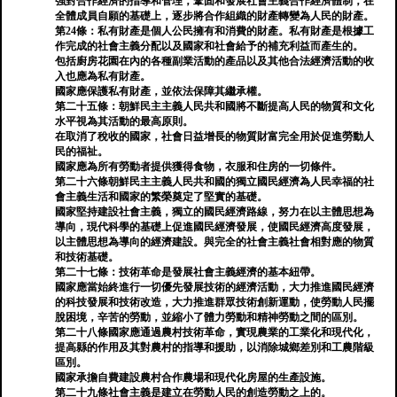
強對合作經濟的指導和管理，鞏固和發展社會主義合作經濟體制，在
全體成員自願的基礎上，逐步將合作組織的財產轉變為人民的財產。
第24條：私有財產是個人公民擁有和消費的財產。私有財產是根據工
作完成的社會主義分配以及國家和社會給予的補充利益而產生的。
包括廚房花園在內的各種副業活動的產品以及其他合法經濟活動的收
入也應為私有財產。
國家應保護私有財產，並依法保障其繼承權。
第二十五條：朝鮮民主主義人民共和國將不斷提高人民的物質和文化
水平視為其活動的最高原則。
在取消了稅收的國家，社會日益增長的物質財富完全用於促進勞動人
民的福祉。
國家應為所有勞動者提供獲得食物，衣服和住房的一切條件。
第二十六條朝鮮民主主義人民共和國的獨立國民經濟為人民幸福的社
會主義生活和國家的繁榮奠定了堅實的基礎。
國家堅持建設社會主義，獨立的國民經濟路線，努力在以主體思想為
導向，現代科學的基礎上促進國民經濟發展，使國民經濟高度發展，
以主體思想為導向的經濟建設。與完全的社會主義社會相對應的物質
和技術基礎。
第二十七條：技術革命是發展社會主義經濟的基本紐帶。
國家應當始終進行一切優先發展技術的經濟活動，大力推進國民經濟
的科技發展和技術改造，大力推進群眾技術創新運動，使勞動人民擺
脫困境，辛苦的勞動，並縮小了體力勞動和精神勞動之間的區別。
第二十八條國家應通過農村技術革命，實現農業的工業化和現代化，
提高縣的作用及其對農村的指導和援助，以消除城鄉差別和工農階級
區別。
國家承擔自費建設農村合作農場和現代化房屋的生產設施。
第二十九條社會主義是建立在勞動人民的創造勞動之上的。