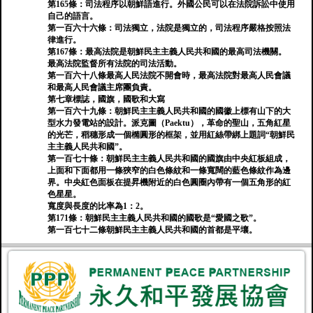
第165條：司法程序以朝鮮語進行。外國公民可以在法院訴訟中使用
自己的語言。
第一百六十六條：司法獨立，法院是獨立的，司法程序嚴格按照法
律進行。
第167條：最高法院是朝鮮民主主義人民共和國的最高司法機關。
最高法院監督所有法院的司法活動。
第一百六十八條最高人民法院不開會時，最高法院對最高人民會議
和最高人民會議主席團負責。
第七章標誌，國旗，國歌和大寫
第一百六十九條：朝鮮民主主義人民共和國的國徽上標有山下的大
型水力發電站的設計。派克圖（Paektu），革命的聖山，五角紅星
的光芒，稻穗形成一個橢圓形的框架，並用紅絲帶綁上題詞“朝鮮民
主主義人民共和國”。
第一百七十條：朝鮮民主主義人民共和國的國旗由中央紅板組成，
上面和下面都用一條狹窄的白色條紋和一條寬闊的藍色條紋作為邊
界。中央紅色面板在提昇機附近的白色圓圈內帶有一個五角形的紅
色星星。
寬度與長度的比率為1：2。
第171條：朝鮮民主主義人民共和國的國歌是“愛國之歌”。
第一百七十二條朝鮮民主主義人民共和國的首都是平壤。