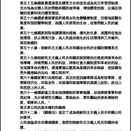
第五十五條國家應通過普及體育文化和使其成為其日常管理制度，
充分地為全體人民的勞動和國防做準備，增強體育技能，以滿足我
國的現實和現代體育潮流。
第五十六條國家應當鞏固和發展全民免費醫療制度，完善地區醫生
製度和預防醫學制度，保護人民群眾的生命，改善勞動人民的健
康。
第五十七條國家採取保護環境的措施，優先於生產，保護和促進自
然環境，防止環境污染，為人民提供衛生的生活環境和工作條件。
第四章國防
第五十八條：朝鮮民主主義人民共和國由全民的全國防禦體系支
撐。
第五十九條朝鮮民主主義人民共和國武裝部隊的任務是捍衛革命的
領導權，捍衛勞動人民的利益，捍衛社會主義制度和革命的利益，
並保護革命的勝利。通過實施以鬆恩為基礎的革命路線，使該國免
受外國侵略的自由，獨立與和平。
第六十條國家實行自衛防線，其目的是訓練軍隊成為乾部軍隊，使
軍隊現代化，武裝全民，在裝備和裝備軍隊的基礎上設防。政治上
和思想上的人民。
第六十一條國家建立革命指揮體制和軍事氛圍，加強軍隊軍事和群
眾紀律，充分發揮官兵團結，軍政結合，軍民團結的崇高傳統特
質。軍隊和人民。”
第五章公民的基本權利和義務
第六十二條：《國籍法》規定了成為朝鮮民主主義人民共和國公民
的要求。
公民無論居住在哪個國家，都受到朝鮮民主主義人民共和國的保
護。