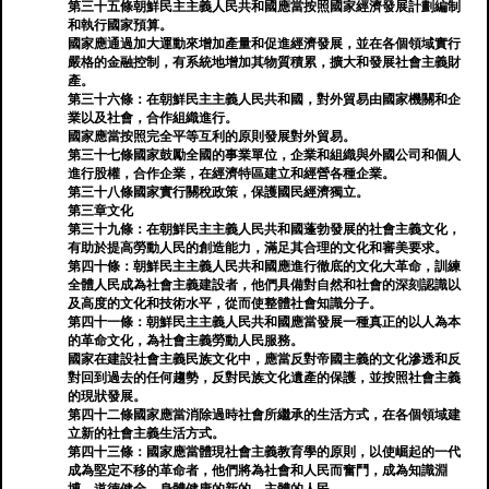
第三十五條朝鮮民主主義人民共和國應當按照國家經濟發展計劃編制
和執行國家預算。
國家應通過加大運動來增加產量和促進經濟發展，並在各個領域實行
嚴格的金融控制，有系統地增加其物質積累，擴大和發展社會主義財
產。
第三十六條：在朝鮮民主主義人民共和國，對外貿易由國家機關和企
業以及社會，合作組織進行。
國家應當按照完全平等互利的原則發展對外貿易。
第三十七條國家鼓勵全國的事業單位，企業和組織與外國公司和個人
進行股權，合作企業，在經濟特區建立和經營各種企業。
第三十八條國家實行關稅政策，保護國民經濟獨立。
第三章文化
第三十九條：在朝鮮民主主義人民共和國蓬勃發展的社會主義文化，
有助於提高勞動人民的創造能力，滿足其合理的文化和審美要求。
第四十條：朝鮮民主主義人民共和國應進行徹底的文化大革命，訓練
全體人民成為社會主義建設者，他們具備對自然和社會的深刻認識以
及高度的文化和技術水平，從而使整體社會知識分子。
第四十一條：朝鮮民主主義人民共和國應當發展一種真正的以人為本
的革命文化，為社會主義勞動人民服務。
國家在建設社會主義民族文化中，應當反對帝國主義的文化滲透和反
對回到過去的任何趨勢，反對民族文化遺產的保護，並按照社會主義
的現狀發展。
第四十二條國家應當消除過時社會所繼承的生活方式，在各個領域建
立新的社會主義生活方式。
第四十三條：國家應當體現社會主義教育學的原則，以使崛起的一代
成為堅定不移的革命者，他們將為社會和人民而奮鬥，成為知識淵