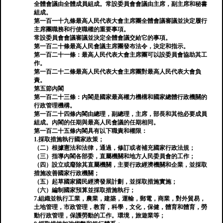
全體會議由全體成員組成。常設委員會會議由主席，副主席和秘書
組成。
第一百一十九條最高人民代表大會主席團全體會議審議並決定履行
主席團職務和行使職權的重要事項。
常設委員會會議審議並決定全體會議交給它的事項。
第一百二十條最高人民會議主席團發布法令，決定和指示。
第一百二十一條：最高人民代表大會主席團可以設委員會協助其工
作。
第一百二十二條最高人民代表大會主席團對最高人民代表大會負
責。
第五節內閣
第一百二十三條：內閣是國家最高權力機構和國家總體行政機關的
行政管理機構。
第一百二十四條內閣由總理，副總理，主席，部長和其他必要成員
組成。內閣的任期與最高人民會議的任期相同。
第一百二十五條內閣具有以下職責和權限：
1.採取措施執行國家政策；
（二）根據憲法和法律，通過，修訂或者補充國家行政法規；
（三）指導內閣各部委，直屬機關和地方人民委員會的工作；
（四）設立或廢除其直屬機關，主要行政經濟機關和企業，並採取
措施改善國家行政機關；
（五）起草國家國民經濟發展計劃，並採取措施實施；
（六）編制國家預算並採取措施執行；
7.組織並執行工業，農業，建築，運輸，郵電，商業，對外貿易，
土地管理，市政管理，教育，科學，文化，保健，體育和體育，勞
動行政管理，保護勞動的工作。環境，旅遊業等；