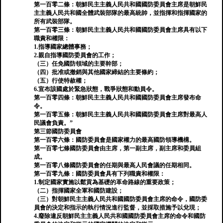
第一百零二條：朝鮮民主主義人民共和國國防委員會主席是朝鮮民
主主義人民共和國全體武裝部隊的最高統帥，並指揮和指揮國家的
所有武裝部隊。
第一百零三條：朝鮮民主主義人民共和國國防委員會主席具有以下
職責和權限：
1.指導國家總體事務；
2.親自指導國防委員會的工作；
（三）任免國防領域的主要幹部；
（四）批准或撤銷與其他國家締結的主要條約；
（五）行使特赦權；
6.宣布該國處於緊急狀態，戰爭狀態和動員令。
第一百零四條：朝鮮民主主義人民共和國國防委員會主席發布命
令。
第一百零五條：朝鮮民主主義人民共和國國防委員會主席對最高人
民議會負責。”
第三節國防委員會
第一百零六條：國防委員會是國家權力的最高國防領導機構。
第一百零七條國防委員會由主席，第一副主席，副主席和委員組
成。
第一百零八條國防委員會的任期與最高人民會議的任期相同。
第一百零九條：國防委員會具有下列職責和權限：
1.制定國家實施以鬆貢為基礎的革命路線的重要政策；
（二）指揮國家全軍和國防建設；
（三）對朝鮮民主主義人民共和國國防委員會主席的命令，國防委
員會的決定和指示的執行情況進行監督，並採取措施予以兌現；
4.廢除違反朝鮮民主主義人民共和國國防委員會主席的命令和國防