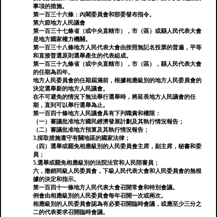
事項的措施。
第一百三十六條：內閣委員會和部委發布指令。
第六節地方人民議會
第一百三十七條省（或中央直轄市），市（區）或縣人民代表大會
是地方國家權力機關。
第一百三十八條地方人民代表大會由按照無記名投票的普遍，平等
和直接普選原則選舉產生的代表組成。
第一百三十九條省（或中央直轄市），市（區），縣人民代表大會
的任期為四年。
地方人民委員會的任期屆滿前，根據相應級別的地方人民委員會的
決定選舉新的地方人民議會。
在不可避免的情況下無法舉行選舉時，將延長地方人民議會的任
期，直到可以舉行選舉為止。
第一百四十條地方人民議會具有下列職責和權限：
（一）審議批准地方國民經濟發展計劃及其執行情況報告；
（二）審議批准地方預算及其執行情況報告；
3.採取措施遵守有關地區的國家法律；
（四）選舉或罷免相應級別的人民委員會主席，副主席，秘書和委
員；
5.選舉或罷免相應級別的法院法官和人民陪審員；
六，撤銷同級人民委員會，下級人民代表大會和人民委員會的無根
據的決定和指示。
第一百四十一條地方人民代表大會召開常會和特別會議。
例會由相應級別的人民委員會每年召開一次或兩次。
相應級別的人民委員會認為有必要召開臨時會議，或應至少三分之
二的代表要求召開臨時會議。