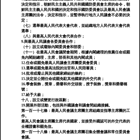
決定和指示，朝鮮民主主義人民共和國國防委員會主席的命令，朝
鮮民主主義人民共和國的決定和指示國防委員會以及最高人民會議
主席團的法令，決定和指示，並暫停執行地方人民議會不必要的決
定；
（七）選舉最高人民代表大會代表，並組織地方人民代表大會代表
選舉；
（八）與最高人民代表大會代表合作；
9.與最高人民議會各委員會合作；
（十）設立或廢除內閣委員會和部委；
（十一）在最高人民會議閉會期間，根據內閣總理的推薦任命或罷
免內閣副總理，主席，部長和其他內閣成員；
12.任命或罷免最高人民議會主席團委員會委員；
13.選舉或罷免最高法院的法官和人民陪審員；
14.批准或廢止與其他國家締結的條約；
15.決定並公開任命或罷免駐其他國家的外交代表；
16.學會裝飾，獎章，榮譽和外交頭銜，授予裝飾，獎章和榮譽稱
號；
17.給予大赦；
十八，設立或變更行政區劃；
19.開展外部活動，包括與外國議會和議會間組織接觸。
第一百一十七條：最高人民會議主席團主席組織並指導主席團的工
作。
最高人民會議主席團主席代表國家，並接受外國認可的外交代表的
全權證書和罷免信。
第一百一十八條：最高人民會議主席團召集全體會議和常任委員會
會議。