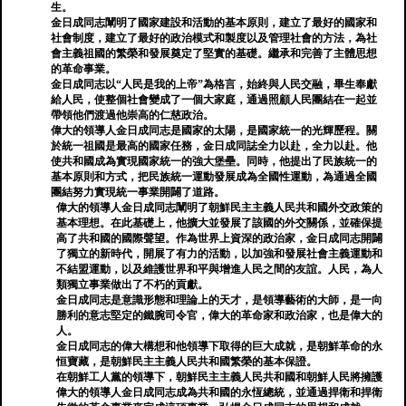
生。
金日成同志闡明了國家建設和活動的基本原則，建立了最好的國家和
社會制度，建立了最好的政治模式和製度以及管理社會的方法，為社
會主義祖國的繁榮和發展奠定了堅實的基礎。繼承和完善了主體思想
的革命事業。
金日成同志以“人民是我的上帝”為格言，始終與人民交融，畢生奉獻
給人民，使整個社會變成了一個大家庭，通過照顧人民團結在一起並
帶領他們渡過他崇高的仁慈政治。
偉大的領導人金日成同志是國家的太陽，是國家統一的光輝歷程。關
於統一祖國是最高的國家任務，金日成同誌全力以赴，全力以赴。他
使共和國成為實現國家統一的強大堡壘。同時，他提出了民族統一的
基本原則和方式，把民族統一運動發展成為全國性運動，為通過全國
團結努力實現統一事業開闢了道路。
偉大的領導人金日成同志闡明了朝鮮民主主義人民共和國外交政策的
基本理想。在此基礎上，他擴大並發展了該國的外交關係，並確保提
高了共和國的國際聲望。作為世界上資深的政治家，金日成同志開闢
了獨立的新時代，開展了有力的活動，以加強和發展社會主義運動和
不結盟運動，以及維護世界和平與增進人民之間的友誼。人民，為人
類獨立事業做出了不朽的貢獻。
金日成同志是意識形態和理論上的天才，是領導藝術的大師，是一向
勝利的意志堅定的鐵腕司令官，偉大的革命家和政治家，也是偉大的
人。
金日成同志的偉大構想和他領導下取得的巨大成就，是朝鮮革命的永
恒寶藏，是朝鮮民主主義人民共和國繁榮的基本保證。
在朝鮮工人黨的領導下，朝鮮民主主義人民共和國和朝鮮人民將擁護
偉大的領導人金日成同志成為共和國的永恆總統，並通過捍衛和捍衛