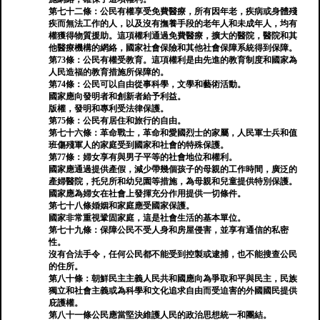
第七十二條：公民有權享受免費醫療，所有因年老，疾病或身體殘
疾而無法工作的人，以及沒有撫養手段的老年人和未成年人，均有
權獲得物質援助。這項權利通過免費醫療，擴大的醫院，醫院和其
他醫療機構的網絡，國家社會保險和其他社會保障系統得到保障。
第73條：公民有權受教育。這項權利是由先進的教育制度和國家為
人民造福的教育措施所保障的。
第74條：公民可以自由從事科學，文學和藝術活動。
國家應向發明者和創新者給予利益。
版權，發明和專利受法律保護。
第75條：公民有居住和旅行的自由。
第七十六條：革命戰士，革命和愛國烈士的家屬，人民軍士兵和值
班傷殘軍人的家庭受到國家和社會的特殊保護。
第77條：婦女享有與男子平等的社會地位和權利。
國家應通過提供產假，減少帶幾個孩子的母親的工作時間，廣泛的
產婦醫院，托兒所和幼兒園等措施，為母親和兒童提供特別保護。
國家應為婦女在社會上發揮充分作用提供一切條件。
第七十八條婚姻和家庭應受國家保護。
國家非常重視鞏固家庭，這是社會生活的基本單位。
第七十九條：保障公民不受人身和房屋侵害，並享有通信的私密
性。
沒有合法手令，任何公民都不能受到控製或逮捕，也不能搜查公民
的住所。
第八十條：朝鮮民主主義人民共和國應向為爭取和平與民主，民族
獨立和社會主義或為科學和文化追求自由而受迫害的外國國民提供
庇護權。
第八十一條公民應當堅決維護人民的政治思想統一和團結。