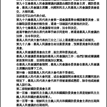
第九十五條最高人民會議審議的議題由國防委員會主席，國防委員
會，最高人民會議主席團，內閣和民主人民最高人民會議委員會提
交。大韓民國。
項目也可以由代表介紹。
第九十六條最高人民代表大會第一屆會議選舉全權證書委員會，並
在聽取該委員會的報告後，通過一項確認代表資格的決定。
第九十七條最高人民會議發布法律，法令和決定。
超過半數的代表出席代表舉手錶示同意時，將通過最高人民會議的
法律，法令和決定。
最高人民代表大會代表的三分之二以上通過憲法的修正或補充。
第九十八條：最高人民議會任命法案委員會，預算委員會和其他委
員會。
最高人民會議委員會由主席，副主席和委員組成。
最高人民會議委員會協助最高人民會議的工作；他們計劃或審議國
家政策和法案，並採取措施加以實施。
在最高人民會議閉會期間，最高人民會議各委員會在最高人民會議
主席團的指導下工作。
第99條：保證最高人民代表大會代表不受侵犯。
未經最高人民代表大會同意，或在會議期間未獲得其主席團同意的
情況下，最高人民代表大會代表不得被逮捕或懲罰，除非他或她被
捲入該行為。
第二節朝鮮國防委員會主席
第一百條：朝鮮民主主義人民共和國國防委員會主席是朝鮮民主主
義人民共和國的最高領導人。
第一百零一條：朝鮮民主主義人民共和國國防委員會主席的任期與
最高人民會議的任期相同。