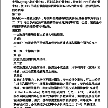
東到Kayangel島的最北點，再到該島的最東點，從南到Helen的礁的最
東點，從Helen的礁的最南端向西繪製到Tobi島的最東端，然後到該島
的最西端，
第二節
除高度state遊的魚類外，每個州都應擁有從陸地到距傳統基準海平面十
二（12）海里以外的所有生物和非生物資源的專有權；但是，前提是不
得損害傳統的捕撈權利和做法。
第三節
中央政府有權增設領土並擴大管轄範圍。
第4節
本條的任何規定均不得解釋為侵犯無害通過權和國際公認的公海自
由。
第二條。主權與主權
第1節
該憲法是該國的最高法律。
第二節
帕勞政府加入的任何法律，政府法令或協議，均不得與本《憲法》相
抵觸，並且在這種抵觸程度上無效。
第三節
政府的主要權力，包括但不限於國防，安全或外交事務，可以由帕勞
主權共和國與另一主權國家或國際組織之間的條約，契約或其他協議
授權，但須經該條約，契約或協議批准不得少於奧爾比伊拉·克盧勞
（Olbiil Era Kelulau）每間房屋的成員的三分之二（2/3），並為此目
的在全國范圍內舉行的全民投票中以多數票通過，但前提是任何此類
協議授權使用，測試，儲存或處置擬用於戰爭的核，有毒化學，氣體
或生物武器，必須獲得該公投中不少於四分之三（3/4）票的批准。