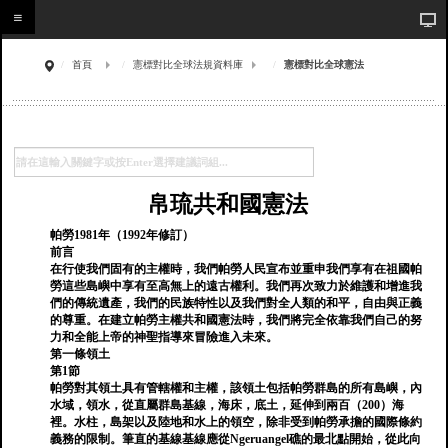
首頁
憲標對比全球法規資料庫
憲標對比全球憲法
帛琉共和國憲法
帕勞1981年（1992年修訂）
前言
在行使我們固有的主權時，我們帕勞人民宣布並重申我們享有在祖國帕
勞這些島嶼中享有至高無上的遠古權利。我們再次致力於維護和增進我
們的傳統遺產，我們的民族特性以及我們對全人類的和平，自由與正義
的尊重。在建立帕勞主權共和國憲法時，我們將完全依靠我們自己的努
力和全能上帝的神聖指導來冒險進入未來。
第一條領土
第1節
帕勞對其領土具有管轄權和主權，該領土包括帕勞群島的所有島嶼，內
水域，領水，從直屬群島基線，海床，底土，延伸到兩百（200）海
裡。水柱，島架以及陸地和水上的領空，除非受到帕勞承擔的國際條約
義務的限制。筆直的基線基線應從Ngeruangel礁的最北點開始，從此向