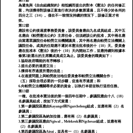
第11節
為避免與《自由組織契約》相抵觸而提出的對本《憲法》的任何修正
案，均須獲得對該修正案進行表決的多數票通過，且不得少於各州的
四分之三（3/4）。僅在不一致情況持續的情況下，該修正案才有
效。
第12節
應設有公約後過渡事務委員會，該委員會應由九名成員組成，其中五
名應由《帕勞憲法公約》主席任命，但須經該公約批准，其中兩名應
由當選眾議院任命帕勞立法機關議員，其中兩名應由帕勞立法機關上
議院任命。成員的任期應不遲於本憲法批准後的十（10）天。委員會
應在批准本《憲法》後的十（10）天內開始工作，並應持續到根據本
條第2款選出的主席團成員成立為止。該委員會的職責如下：
1.協助政府職能的有序轉移；
2.提出必要的過渡立法；
3.獲得有序過渡所需的信息；
4.在過渡問題上與帕勞政治地位委員會和帕勞立法機關合作；
（五）採取合理必要的一切步驟，促進有序過渡；和
6.向帕勞立法機關尋求必要的資金，以執行本節並執行這些任務。
第13節
一種。在批准本憲法後的第一個四年任期中，參議院應由十八（18）
名參議員組成，按如下方式當選：
1.第一參議院區應由Kayangel和Ngarchelong組成，並應有兩（2）名
參議員；
2.第二參議院區為納加拉德，應有兩（2）名參議員；
3.第三參議院區應由Ngiwal，Melekeok和Ngchesar組成，並應有兩
（2）名參議員；
4.第四參議院區為Airai，並具有一（1）名參議員；