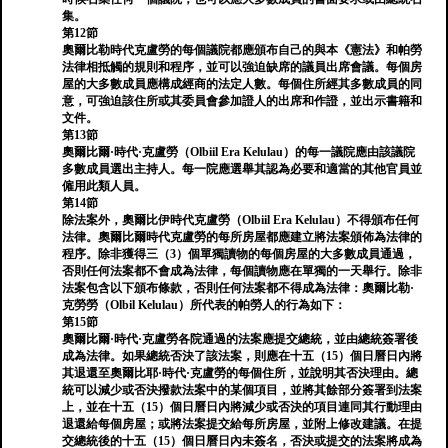
集。
第12節
奧爾比勒時代克盧勞的每個議院都應頒布自己的與本《憲法》和帕勞
法律相抵觸的規則和程序，並可以強迫缺席的議員出席會議。每個房
屋的大多數成員應構成經商的法定人數。每個住所經其多數成員的同
意，可強迫該住所或其委員會參加證人的出席和作證，並出示書籍和
文件。
第13節
奧爾比爾·時代·克盧勞（Olbiil Era Kelulau）的每一議院應由該議院
多數成員選出主持人。每一院應選舉其認為必要和適當的其他官員並
僱用此類人員。
第14節
除法案外，奧爾比伊時代克盧勞（Olbiil Era Kelulau）不得頒布任何
法律。奧爾比爾時代克盧勞的每所房屋都應建立將法案頒佈為法律的
程序。除非獲得三（3）個單獨讀物的每個房屋的大多數成員通過，
否則任何法案都不會成為法律，每個讀物應在單獨的一天舉行。除非
法案包含以下頒布條款，否則任何法案都不得成為法律：奧爾比勒·
克勞勞（Olbil Kelulau）所代表的帕勞人的行為如下：
第15節
奧爾比爾·時代·克盧勞各院通過的法案應提交總統，並由總統簽署後
成為法律。如果總統否決了該法案，則應在十五（15）個日曆日內將
其退還至奧爾比耶·時代·克盧勞的每個住所，並說明其否決理由。總
統可以減少或否決撥款法案中的某個項目，並將其餘部分簽署到法案
上，並在十五（15）個日曆日內將減少或否決的項目連同其行動理由
退還給每個房屋；或將法案提交給每所房屋，並附上修改建議。在提
交總統後的十五（15）個日曆日內未簽名，否決或提交的法案將成為