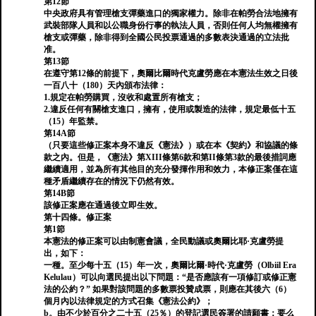
第12節
中央政府具有管理槍支彈藥進口的獨家權力。除非在帕勞合法地擁有
武裝部隊人員和以公職身份行事的執法人員，否則任何人均無權擁有
槍支或彈藥，除非得到全國公民投票通過的多數表決通過的立法批
准。
第13節
在遵守第12條的前提下，奧爾比爾時代克盧勞應在本憲法生效之日後
一百八十（180）天內頒布法律：
1.規定在帕勞購買，沒收和處置所有槍支；
2.違反任何有關槍支進口，擁有，使用或製造的法律，規定最低十五
（15）年監禁。
第14A節
（只要這些修正案本身不違反《憲法》）或在本《契約》和協議的條
款之內。但是，《憲法》第XIII條第6款和第II條第3款的最後措詞應
繼續適用，並為所有其他目的充分發揮作用和效力，本修正案僅在這
種矛盾繼續存在的情況下仍然有效。
第14B節
該修正案應在通過後立即生效。
第十四條。修正案
第1節
本憲法的修正案可以由制憲會議，全民動議或奧爾比耶·克盧勞提
出，如下：
一種。至少每十五（15）年一次，奧爾比爾·時代·克盧勞（Olbiil Era
Kelulau）可以向選民提出以下問題：“是否應該有一項修訂或修正憲
法的公約？” 如果對該問題的多數票投贊成票，則應在其後六（6）
個月內以法律規定的方式召集《憲法公約》；
b。由不少於百分之二十五（25％）的登記選民簽署的請願書；要么