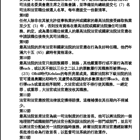
司法提名委員會應主席之召集會議，並準備並向總統提交七（7）名
司法和法官職位候選人名單。每年應提交一份新清單。
第8節
任何人除非在其被允許從事執業的州或國家的最高法院接受錄取執業
至少五（5）年，否則沒有資格在最高法院或國家法院擔任司法職
務。約定。成為選任職位候選人的最高法院法官或國家法院法官應在
申請該職位後喪失其司法職位。
第9節
最高法院的所有法官和國家法院的法官應在行為良好時任職。他們年
滿六十五（65）歲時有資格退休。
第10節
最高法院的法官只能因叛國罪，賄賂，其他嚴重罪行或不當行為而被
彈each，或以其不能以三分之二以上的票數履行其職務而被彈imp。
（2/3）Olbiil時代Kelulau的每所房屋成員。國家法院和下級法院的法
官可通過奧爾比耶時代·克盧勞各院議員的多數票進行彈each。在進
行彈each或遣送程序期間，大法官或法官不得行使其職務。一經定
罪，或重罪，大法官或法官應沒收其職務。
第11節
法官和法官應按照法律規定獲得賠償。這種補償在其任期內不得減
少。
第12節
最高法院首席法官為統一司法制度的行政首長。他可以將法院的一個
地理部門或職能部門的法官分配到該法院的另一部門或部門，並且可
以將法官分配給另一法院的臨時服務。終審法院首席法官應經副審判
長批准任命為行政首長，以監督司法系統的行政運作。
第13節