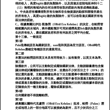
得的收入，高度highly遊的魚類除外，以及因違反從陸地延伸到十二
（12）海裡的海域內的任何法律而收取的罰款向海形成傳統基線。
b。中央政府有權獲得對所有生物和非生物資源的勘探和開發所產生
的所有收入，高度highly遊的魚類除外，並可以收取違反國家所有地
區法律的罰款。
C。根據奧爾比伊拉·凱魯勞（Olbiil Era Kelulau）的決定，在帕勞管
轄範圍內的水域內，將外國船隻許可用於捕撈高度fish遊的魚類所產
生的所有收入，應在國家政府和所有州政府之間平均分配。
第十三條。一般規定
第1節
Pala琉傳統語言為國家語言。uan琉和英語為官方語言。Olbiil時代
Kelulau應確定每種語言的適當用法。
第二節
本憲法的帕勞語和英文本具有同等效力；如有衝突，以英文本為準。
第三節
除撥款外，公民可以主動制定或廢除國家法律。主動請願書應包含擬
議法律或試圖廢除的法律的文本，並應由不少於百分之十（10％）的
登記選民簽署。主動請願書如果在下次主動選舉中獲得對主動權進行
表決的多數人的批准，即生效。總統可能不會否決通過主動制定的法
律或通過主動廢除的法律。主動制定或廢除的法律只能根據本節的規
定隨後由另一種主動修改，廢除或重新頒布。
第4節
任何國家都不得脫離帕勞。
第5節
經奧爾比爾時代克盧勞（Olbiil Era Kelulau）批准，帕勞（Palau）歷
史或地理上的一部分地區可以被接納為新州，且不少於四分之三