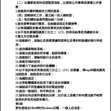
（二）以國家政府的信貸額度借款，以資助公共事業或償還公共債
務；
3.規範與外國和幾個州之間的貿易；
（四）規範移民工作，建立統一的入籍制度；
（五）制定關於破產問題的統一法律；
6.提供貨幣和銀行體系，並創建或指定本國貨幣；
7.以每個議院多數成員的投票表決批准條約；
8.以不低於參議院議員三分之二（2/3）的表決結果批准總統任命；
9.建立外交豁免權；
10.規範銀行，保險以及商業票據和證券以及專利和版權的發行和使
用；
11.提供國家郵政系統；
12.規範自然資源的所有權，勘探和開發；
13.規範航行，運輸和航行水的使用；
14.規範空域的使用；
15.將權力下放給州和行政機關；
16.以不低於每所房屋成員三分之二（2/3）的票數，彈imp和罷免最高
法院院長，副院長和大法官；
17.為國防規定；
18.在受影響國家的批准下建立或合併國家；
19.確認或不同意總統宣布的緊急狀態；
20.提供一般福利，和平與安全；和
21.頒布任何必要和適當的法律，以行使上述權力和本憲法賦予帕勞
政府的所有其他固有權力。
第6節
要有資格在Olbiil時代Kelulau任職，一個人必須是：