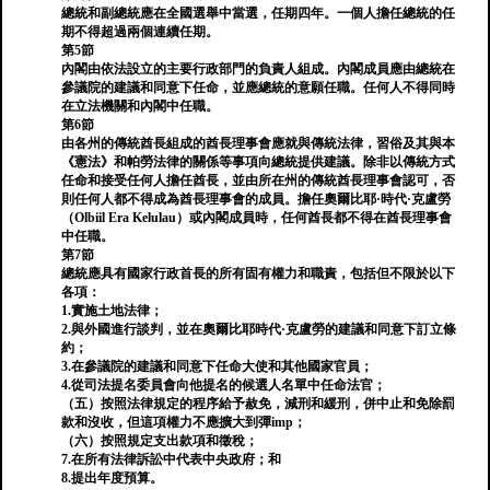
總統和副總統應在全國選舉中當選，任期四年。一個人擔任總統的任
期不得超過兩個連續任期。
第5節
內閣由依法設立的主要行政部門的負責人組成。內閣成員應由總統在
參議院的建議和同意下任命，並應總統的意願任職。任何人不得同時
在立法機關和內閣中任職。
第6節
由各州的傳統酋長組成的酋長理事會應就與傳統法律，習俗及其與本
《憲法》和帕勞法律的關係等事項向總統提供建議。除非以傳統方式
任命和接受任何人擔任酋長，並由所在州的傳統酋長理事會認可，否
則任何人都不得成為酋長理事會的成員。擔任奧爾比耶·時代·克盧勞
（Olbiil Era Kelulau）或內閣成員時，任何酋長都不得在酋長理事會
中任職。
第7節
總統應具有國家行政首長的所有固有權力和職責，包括但不限於以下
各項：
1.實施土地法律；
2.與外國進行談判，並在奧爾比耶時代·克盧勞的建議和同意下訂立條
約；
3.在參議院的建議和同意下任命大使和其他國家官員；
4.從司法提名委員會向他提名的候選人名單中任命法官；
（五）按照法律規定的程序給予赦免，減刑和緩刑，併中止和免除罰
款和沒收，但這項權力不應擴大到彈imp；
（六）按照規定支出款項和徵稅；
7.在所有法律訴訟中代表中央政府；和
8.提出年度預算。