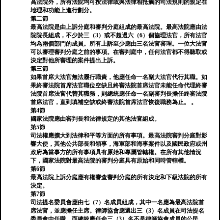
高法院外，所有法院均可按法律或與法律相抵觸的司法規則的規定在
地理和功能上進行劃分。
第二節
最高法院是由上訴分庭和審判分庭組成的最高法院。最高法院應由法
院院長組成，不少於三（3）或不超過六（6）個協理法官，所有法官
均為兩個部門的成員。所有上訴至少應由三名法官審理。一位大法官
可以審理審判分庭之前的事項。在審判庭中，任何法官都不得聽取或
決定對他所審理的案件提出上訴。
第三節
如果首席大法官無法履行職責，他應任命一名副大法官代行其職。如
果終審法院首席法官職位空缺且終審法院首席法官未能任命代理終審
法院首席法官代替其職務，則總統應任命一名副審判長擔任終審法院
首席法官，直到填補空缺或終審法院首席法官恢復職務為止。 。
第4節
國家法院應由審判長和法律規定的其他法官組成。
第5節
司法權應擴大到法律和平等方面的所有事項。最高法院審判分庭對影
響大使，其他公共部長和領事，海軍部和海事案件以及國民政府或州
政府為當事方的所有事項具有原始和專屬管轄權。在所有其他情況
下，國家法院對最高法院的審判分庭具有原始和同時管轄權。
第6節
最高法院上訴分庭應有權審查審判分庭的所有決定和下級法院的所有
決定。
第7節
司法提名委員會應由七（7）名成員組成，其中一名應為最高法院首
席法官，並應擔任主席。律師協會應選出三（3）名成員在司法提名
委員會中任職，而總統應任命三（3）名不是律師協會成員的公民。