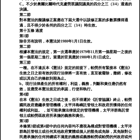
C。不少於奧爾比爾時代克盧勞眾議院議員的四分之三（3/4）通過的
決議。
第二節
對本憲法的擬議修正案應在下屆大選中以該修正案的多數票獲得通
過，且不得少於各州的四分之三（3/4）時生效。
第十五條 過渡
第1節
除非另有說明，本憲法於1980年1月1日生效。
第二節
根據本憲法的規定，第一次選舉應於1979年11月第一個星期一之後的
第一個星期二進行。當選的官員應於1980年1月1日成立。
第三節
一種。在不違反本《憲法》規定的前提下，帕勞所有緊接本《憲法》
生效之日之前有效的現行法律將一直有效，直至被廢除，撤銷，修改
或以其自己的條款到期為止。
b。現行法律產生的所有權利，利益，義務，判斷和責任應仍然有
效，並應受本憲法規定的承認，行使和執行。
第4節
在本《憲法》生效之日或之後，但不得遲於《託管協議》終止，帕勞
國民政府應繼承管理機構，太平洋島嶼託管領土和政府所獲得的任何
權利或利益。 ，並可能承擔法律規定的管理機構，太平洋群島託管
領土或帕勞區政府所承擔的義務和責任。
第5節
本條第3節或第4節中的任何內容均不應視為構成對管理機構，太平洋
群島託管領土或任何其他政府實體或個人的豁免或免除，其免除對公
民應承擔的任何持續或不滿意的義務或義務帕勞或帕勞的州政府或州