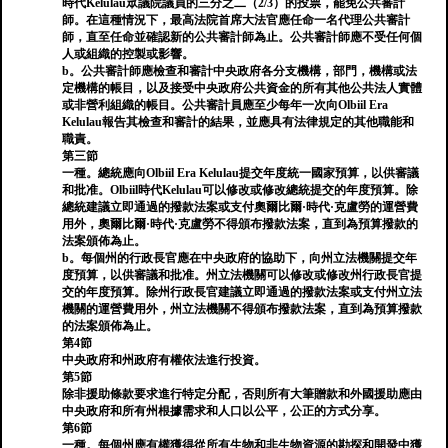
時代Kelulau眾議院議員的三分之二（2/3）的投票，罷免公共審計
師。在這種情況下，最高法院首席大法官應任命一名代理公共審計
師，直至任命並確認新的公共審計師為止。公共審計師應不受任何個
人或組織的控製或影響。
b。公共審計師應檢查和審計中央政府各分支機構，部門，機構或法
定機構的帳目，以及接受中央政府公共資金的所有其他公共法人實體
或非營利組織的帳目。公共審計員應至少每年一次向Olbiil Era
Kelulau報告其檢查和審計的結果，並應具有法律規定的其他職能和
職責。
第三節
一種。總統應向Olbiil Era Kelulau提交年度統一國家預算，以供審議
和批准。Olbiil時代Kelulau可以修改或修改總統提交的年度預算。除
總統建議立即通過的撥款法案或支付奧爾比爾·時代·克盧勞的運營費
用外，奧爾比爾·時代·克盧勞不得頒布撥款法案，直到為預算撥款的
法案頒佈為止。
b。每個州的行政長官應在中央政府的協助下，向州立法機關提交年
度預算，以供審議和批准。州立法機關可以修改或修改州行政長官提
交的年度預算。除州行政長官建議立即通過的撥款法案或支付州立法
機關的運營費用外，州立法機關不得頒布撥款法案，直到為預算撥款
的法案頒佈為止。
第4節
中央政府和州政府有權依法進行投資。
第5節
除非援助條款要求進行特定分配，否則所有大筆贈款和外國援助應由
中央政府和所有州根據需求和人口以公平，公正的方式分享。
第6節
一種。每個州應有權獲得從所有生物和非生物資源的勘探和開發中獲