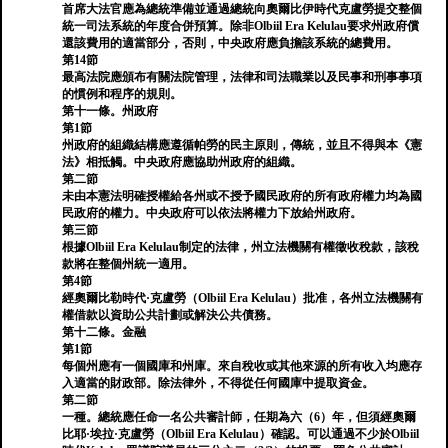
首席大法官應為總統準備並通過總統向奧爾比伊時代克盧勞提交整個
統一司法系統的年度合併預算。除非Olbiil Era Kelulau要求州政府償
還該費用的適當部分，否則，中央政府應負擔該系統的總費用。
第14節
最高法院應頒布有關法院管理，法律和司法職業以及民事和刑事事項
的慣例和程序的規則。
第十一條。州政府
第1節
州政府的組織結構應遵循帕勞的民主原則，傳統，並且不得與本《憲
法》相抵觸。中央政府應協助州政府的組織。
第二節
未由本憲法明確授權給各州或不授予國民政府的所有政府權力均為國
民政府的權力。中央政府可以依法將權力下放給州政府。
第三節
根據Olbiil Era Kelulau制定的法律，州立法機關有權徵收稅款，該稅
款將在整個州統一適用。
第4節
經奧爾比勒時代·克盧勞（Olbiil Era Kelulau）批准，各州立法機關有
權借款以資助公共計劃或解決公共債務。
第十二條。金融
第1節
每個州應有一個國庫和州庫。來自稅收或其他來源的所有收入均應存
入適當的財政部。除法律外，不得從任何國庫中提取資金。
第二節
一種。總統應任命一名公共審計師，任期為六（6）年，但須經奧爾
比耶·埃拉·克盧勞（Olbiil Era Kelulau）確認。可以通過不少於Olbiil