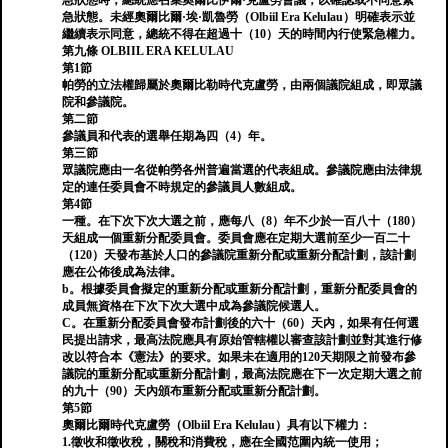
急狀態時，總統應召集奧爾比伊爾·克盧勞會議，以確認或不同意緊
急狀態。未經奧爾比爾·埃·凱魯勞（Olbiil Era Kelulau）明確表示並
繼續表示同意，總統不得在超過十（10）天的時間內行使緊急權力。
第九條 OLBIIL ERA KELULAU
第1節
帕勞的立法權歸屬於奧爾比勒時代克盧勞，由兩個議院組成，即眾議
院和參議院。
第二節
參議員和代表的選舉任期為四（4）年。
第三節
眾議院應由一名從帕勞各州普遍當選的代表組成。參議院應由法律規
定的連任委員會不時規定的參議員人數組成。
第4節
一種。在下次下次大選之前，應每八（8）年不少於一百八十（180）
天組成一個重新分配委員會。委員會應在定期大選前至少一百二十
（120）天發布基於人口的參議院重新分配或重新分配計劃，該計劃
應在公佈後成為法律。
b。根據委員會擬定的重新分配或重新分配計劃，重新分配委員會的
成員無資格在下次下次大選中成為參議院候選人。
C。在重新分配委員會發布計劃後的六十（60）天內，如果有任何選
民提出請求，最高法院應具有原始管轄權以審查該計劃並對其進行修
改以符合本《憲法》的要求。如果未在適用的120天期限之前發布參
議院的重新分配或重新分配計劃，最高法院應在下一次定期大選之前
的九十（90）天內頒布重新分配或重新分配計劃。
第5節
奧爾比爾時代克盧勞（Olbiil Era Kelulau）具有以下權力：
1.徵收和徵收稅，關稅和消費稅，應在全國范圍內統一使用；