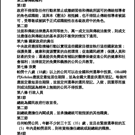
第五條傳統權利
第1節
政府不得採取任何行動來禁止或撤銷習俗和傳統所認可的傳統領導者
的角色或職能，這與本《憲法》相抵觸，也不得阻止傳統領導者被認
可，受尊敬或被賦予正式或職能性在各級政府中的角色。
第二節
法規和傳統法律應具有同等效力。萬一成文法與傳統法衝突，則成文
法應僅在與傳統法的基本原則不衝突的情況下適用。
第六條 國家政府的責任
中央政府應採取積極行動以實現這些國家目標並執行這些國家政策：
保護美麗，健康和資源豐富的自然環境；促進國民經濟；保護人員和
財產的安全；通過提供免費或有補貼的醫療保健促進公民的健康和社
會福利；法律規定的免費和義務的公民公共教育。
第七條 浪費
帕勞十八歲（18歲）以上的公民可以在全國和州選舉中投票。Olbiil時
代Kelulau應規定最短居住期限，並為全國大選提供選民登記。每個州
應規定最短居住期限，並規定州選舉的選民登記。入獄，因重罪而服
刑或法院認為精神上無能的公民不得投票。
第八條 行政人員
第1節
總統為國民政府行政首長。
第二節
副總統應擔任內閣成員，並承擔總統可能指派的其他職責。
第三節
任何帕勞公民，年齡不少於三十五（35）歲，並且在緊接選舉前的五
（5）年內是帕勞居民，則有資格擔任總統或副總統的職務。
第4節