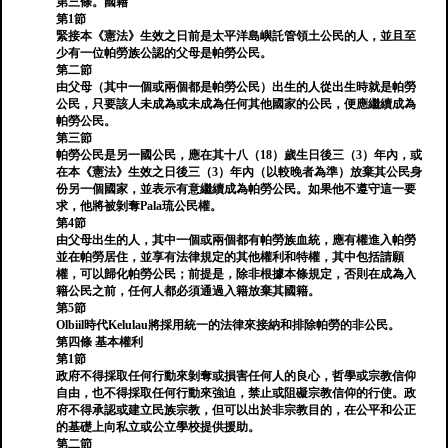
第三條。國籍
第1節
緊接本《憲法》生效之日前是太平洋島嶼託管領土公民的人，並且至
少有一位帕勞族公認的父母是帕勞公民。
第二節
由父母（其中一個或兩個都是帕勞公民）出生的人從出生時就是帕勞
公民，只要該人未成為或未成為任何其他國家的公民，便應繼續成為
帕勞公民。
第三節
帕勞公民是另一國公民，應在其十八（18）歲生日後三（3）年內，或
在本《憲法》生效之日後三（3）年內（以較晚者為準）放棄其公民身
份另一個國家，並表示有意繼續成為帕勞公民。如果他不遵守這一要
求，他將被剝奪Pala琉公民權。
第4節
由父母出生的人，其中一個或兩個都有帕勞族血統，應有權進入帕勞
並在帕勞居住，並享有法律規定的其他權利和特權，其中包括請願
權，可以歸化帕勞公民；前提是，除非根據本條規定，否則在成為入
籍公民之前，任何人都必須通過入籍放棄其國籍。
第5節
Olbiil時代Kelulau將採用統一的法律來接納和排除帕勞的非公民。
第四條 基本權利
第1節
政府不得採取任何行動來剝奪或損害任何人的良心，哲學或宗教信仰
自由，也不得採取任何行動來強迫，禁止或阻礙宗教信仰的行使。政
府不得承認或建立民族宗教，但可以出於非宗教目的，在公平和公正
的基礎上向私立或公立學校提供援助。
第二節