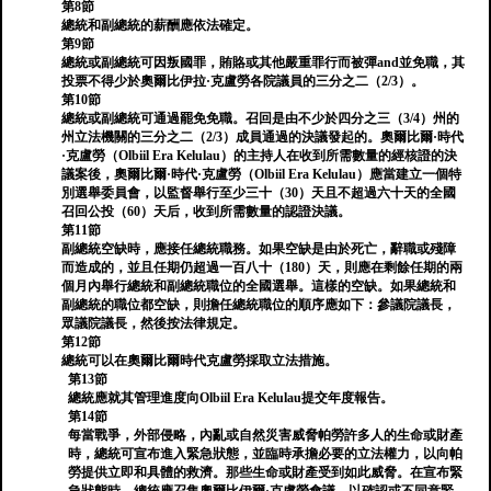
第8節
總統和副總統的薪酬應依法確定。
第9節
總統或副總統可因叛國罪，賄賂或其他嚴重罪行而被彈and並免職，其
投票不得少於奧爾比伊拉·克盧勞各院議員的三分之二（2/3）。
第10節
總統或副總統可通過罷免免職。召回是由不少於四分之三（3/4）州的
州立法機關的三分之二（2/3）成員通過的決議發起的。奧爾比爾·時代
·克盧勞（Olbiil Era Kelulau）的主持人在收到所需數量的經核證的決
議案後，奧爾比爾·時代·克盧勞（Olbiil Era Kelulau）應當建立一個特
別選舉委員會，以監督舉行至少三十（30）天且不超過六十天的全國
召回公投（60）天后，收到所需數量的認證決議。
第11節
副總統空缺時，應接任總統職務。如果空缺是由於死亡，辭職或殘障
而造成的，並且任期仍超過一百八十（180）天，則應在剩餘任期的兩
個月內舉行總統和副總統職位的全國選舉。這樣的空缺。如果總統和
副總統的職位都空缺，則擔任總統職位的順序應如下：參議院議長，
眾議院議長，然後按法律規定。
第12節
總統可以在奧爾比爾時代克盧勞採取立法措施。
第13節
總統應就其管理進度向Olbiil Era Kelulau提交年度報告。
第14節
每當戰爭，外部侵略，內亂或自然災害威脅帕勞許多人的生命或財產
時，總統可宣布進入緊急狀態，並臨時承擔必要的立法權力，以向帕
勞提供立即和具體的救濟。那些生命或財產受到如此威脅。在宣布緊