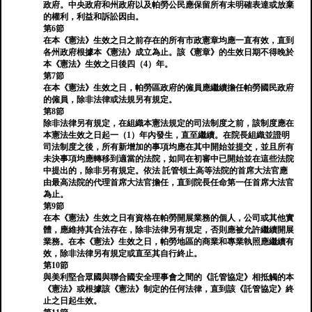
政府。中央政府和州政府以及帕勞公民應保留所有未明確表達或放棄
的權利，利益和訴訟因由。
第6節
在本《憲法》生效之日之前存在的所有市政憲章均應一直有效，直到
各州政府根據本《憲法》成立為止。該《憲章》的生效日期不得晚於
本《憲法》生效之日後四（4）年。
第7節
在本《憲法》生效之日，帕勞區政府的僱員應繼續擔任帕勞國民政府
的僱員，除非法律或法規另有規定。
第8節
除非法律另有規定，在組織本憲法規定的司法制度之前，該制度應在
本憲法生效之日起一（1）年內發生，直至繼續。在院長組織並證明
司法制度之後，所有新增加的事項均應在其中開始並提交，並且所有
未決事項均應轉移到適當的法院，如同在初審中已開始並在這些法院
中提出的，除非另有規定。依法 託管領土高等法院的首席大法官應
由最高法院的代理首席大法官擔任，直到院長任命第一任首席大法官
為止。
第9節
在本《憲法》生效之日有資格在帕勞開展業務的個人，公司或其他實
體，應維持其合法存在，除非法律另有規定，否則應被允許繼續開展
業務。在本《憲法》生效之日，帕勞地區的商業和專業執照應繼續有
效，除非法律另有規定或直至其自行終止。
第10節
與美利堅合眾國與聯合國安全理事會之間的《託管協定》相抵觸的本
《憲法》或根據該《憲法》制定的任何法律，直到該《託管協定》終
止之日起生效。