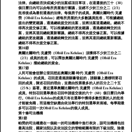
法律。由總統否決或減少的法案或項目單項，在退還後的三十（30）
個日曆日內可以由每所房屋進行審議，並經不少於三分之二（2/3）
批准後成為最初通過的法律。每個房子的成員。奧爾比爾時代·克盧
勞（Olbiil Era Kelulau）經每所房屋的大多數議員批准，可根據總統
提出的變更建議，通過總統提交的法案，並將法案退還總統。總統不
得再次提交修正案。可以根據總統的更改建議，通過總統轉交的法
案，並將其退回總統重新審議。總統不得再次提交修正案。可以根據
總統的更改建議，通過總統轉交的法案，並將其退回總統重新審議。
總統不得再次提交修正案。
第16節
奧爾比爾時代·克盧勞（Olbiil Era Kelulau）須獲得不少於三分之二
（2/3）成員的批准，可以釋放奧爾比爾時代·克盧勞（Olbiil Era
Kelulau）撥給總統的資金。
第17節
人民可能會從辦公室回想起奧爾比爾·時代·克盧勞（Olbiil Era
Kelulau）的成員。召回是通過請願書發起的，請願書上應標明要召
回的成員，陳述召回的理由，並應由投票最多的人的百分之二十五
（25％）簽署。最近選舉奧爾比爾時代·克盧勞（Olbiil Era Kelulau）
成員。特別召回選舉應在召回申請提交後的六十（60）個日曆日內舉
行。Olbiil Era Kelulau的成員只有在選舉中獲得多數投票的人的批准
才能被免職，而這種空缺應由依法舉行的特別選舉來填補。每學期最
多可以召回一次Olbiil Era Kelulau的個人成員。
第十條司法機構
第1節
帕勞的司法權應在一個統一的司法機構中進行表決，該司法機構包括
最高法院，國家法院以及依法設立的管轄範圍有限的下級法院。除最