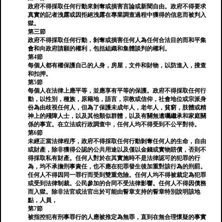
政府不得採取任何行動來剝奪或損害言論或新聞自由。政府不得要求
真實的記者洩露或因拒絕洩露在專業調查過程中獲得的信息而被判入
獄。
第三節
政府不得採取任何行動，剝奪或損害任何人為任何合法目的而和平集
會和向政府請願的權利，包括組織和集體談判的權利。
第4節
每個人都有權保護自己的人身，房屋，文件和財物，以防進入，搜查
和扣押。
第5節
每個人在法律上應平等，並應享有平等的保護。政府不得採取任何行
動，以性別，種族，原籍地，語言，宗教或信仰，社會地位或宗派身
份為由歧視任何人，但為了保護未成年人，老年人，貧窮，肢體或精
神上的殘障人士，以及其他類似群體，以及有關無遺囑繼承和家庭關
係的事宜。在立法或行政調查中，任何人均不得受到不公平對待。
第6節
未經正當法律程序，政府不得採取任何行動剝奪任何人的生命，自由
或財產，除非獲得公認的公共用途以及僅以金錢或實物賠償，否則不
得採取私有財產。任何人對於在其實施時不是法律認可的犯罪的行
為，均不承擔刑事責任，也不應在犯罪發生後加重對該行為的刑罰。
任何人不得因同一罪行而受到雙重危險。任何人均不得被裁定為犯罪
或受到法律制裁。公民參加的合同不受法律影響。任何人不得因債務
而入獄。除非法官或法官出於可能由誓章支持的誓章特別說明該地
點，人員，
第7節
被指控犯有刑事罪行的人應被推定為無罪，直到在無合理懷疑的事實