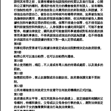
證明其有罪之前，並應有權被告知該指控的性質以及進行迅速，公開
和公正審判的權利。應准許他有充分的機會檢查所有證人，並有權執
行強制性程序，以代表他收取公共費用的目的來取得證人和證據。不
得強迫他作證自己。被告在任何時候均有權尋求律師。如果被告無法
負擔律師的費用，應由政府指派他擔任律師。依法拘留的被告人應根
據性別和年齡與定罪的罪犯分開。保釋不得過分保釋，也不得否認在
審判前被指控和拘留的人。人身保護令令據此得到認可，可能不會被
暫停。根據法律規定，國民政府可能會因民事逮捕或對私有財產的損
害而承擔民事責任。不得承認強迫或強迫的供認為證據，也不得僅基
於供認而在不佐證證據的情況下對一個人定罪或處罰。
第8節
刑事犯罪的受害者可以根據法律規定或由法院酌情決定由政府賠償。
第9節
帕勞公民可以進出帕勞，也可以在帕勞內遷移。
第10節
禁止使用酷刑，殘忍，不人道或有辱人格的待遇或處罰，以及過多的
罰款。
第11節
除懲罰犯罪外，禁止奴隸製或非自願奴役。政府應保護兒童不受剝
削。
第12節
公民有權檢查任何政府文件並遵守任何政府機構的正式討論。
第13節
政府應在男女平等，相互同意與合作的基礎上，規定婚姻和相關的父
母權利，特權和責任。父母或以父母身份行事的個人，應對法律規定
的未成年子女的撫養費和違法行為負法律責任。