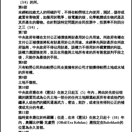
（3/4）的州。
第6節
未經帕拉維尤人的明確許可，不得在帕勞領土內使用，測試，儲存或
處置有害物質，如擬用於戰爭，核電廠的核，化學氣體或生物武器及
其所產生的廢物。在針對該特定問題的全民投票中，投票率不到四分
之三（3/4）。
第7節
中央政府有權在支付公正補償後將財產用於公共用途。州政府有權在
支付公正補償後將私有財產用於公共用途。未經事先與財產所在州政
府協商，中央政府不得佔用財產。該權力不得用於外國實體的利益。
該權力應謹慎使用，並且在用盡與土地所有者的所有善意談判手段之
後，只能作為最後的手段。
第8節
只有帕勞公民和由帕勞公民全資擁有的公司才能獲得帕勞土地或水域
的所有權。
第9節
土地不徵稅。
第10節
中央政府應在本《憲法》生效之日起五（5）年內，將由於先前佔領
國的購置而成為公共土地一部分的任何土地歸還給原所有者或他們的
繼承人或他們的國民通過武力，脅迫，欺詐，或者沒有得到公正的補
償或充分的考慮。
第11節
臨時資本應位於科羅爾；但是，在本《憲法》生效之日起十（10）年
內，奧爾比伊爾·克盧勞（Olbiil Era Kelulau）應指定在Babeldaob的
位置為永久首都。