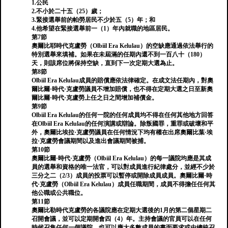
1.公民
2.不小於二十五（25）歲；
3.緊接選舉前的帕勞居民不少於五（5）年；和
4.他希望在緊接選舉前一（1）年內就職的地區居民。
第7節
奧爾比耶時代克盧勞（Olbiil Era Kelulau）的空缺應通過依法舉行的
特別選舉來填補。如果在未屆滿的任期內還不到一百八十（180）
天，則該席位將保持空缺，直到下一次定期大選為止。
第8節
Olbiil Era Kelulau成員的賠償應依法律確定。在成文法任期內，對奧
爾比爾·時代·克盧勞議員不增加賠償，也不得在定期大選之日至新奧
爾比爾·時代·克盧勞上任之日之間增加補償金。
第9節
Olbiil Era Kelulau的任何一院的任何成員均不得在任何其他地方回答
在Olbiil Era Kelulau的任何演講或辯論。除叛國罪，重罪或破壞和平
外，奧爾比埃拉·克盧勞議員在任何情況下均有權在出席奧爾比葉·埃
拉·克盧勞會議期間以及進出會議期間被捕。
第10節
奧爾比爾·時代·克盧勞（Olbiil Era Kelulau）的每一議院均應是其成
員的選舉和資格的唯一法官，可以對成員進行紀律處分，並經不少於
三分之二（2/3）成員的投票可以暫停或開除成員成員。奧爾比爾·時
代·克盧勞（Olbiil Era Kelulau）成員任職期間，成員不得擔任任何其
他公職或公共職位。
第11節
奧爾比勒時代克盧勞的各議院應在定期大選後的1月的第二個星期二
召開會議，並可以定期開會四（4）年。主持會議的官員可以在任何
時候召集任何一個議院，也可以應大多數成員的書面要求或由總統召