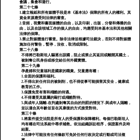
會議，集會和遊行。
第二十七條
1.建立報紙和所有媒體手段是本《基本法》保障的所有人的權利。其
資金來源應受到法律的審查。
2.音頻，視覺和書面媒體的自由，以及印刷，出版，分發和傳播的自
由，以及在該領域工作的個人的自由，均應受到本基本法和其他相關
法律的保障。
3.禁止對媒體進行審查。除非法律並根據司法裁決，否則不得對媒體
施加任何警告，暫停，沒收，取消或限制。
第二十八條
不得將巴勒斯坦人驅逐出該國，阻止或禁止其返回或離開其國土，
被剝奪公民身份或移交給任何外國實體。
第二十九條
孕產婦和兒童福利是國家的職責。兒童應有權：
1.全面的保護和福利。
2.不得出於任何目的被剝削，也不得從事可能損害其安全，健康或
教育的工作。
3.保護免受有害和殘酷的待遇。
4.不得遭受其親屬的毆打或殘酷對待。
5.與成年人隔離-在判處剝奪其自由的刑罰的情況下-與成年人隔離，
並以適合其年齡並旨在其康復的方式接受對待。
第三十條
1.將案件提交法院是所有人的受保護和保障權利。每個巴勒斯坦人
均有權在司法系統中尋求補救。依法組織訴訟程序，保證案件及時
結案。
2.法律中可能沒有任何條款可免於任何行政決定或行動或司法複