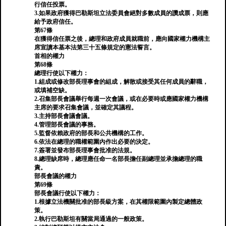
行信任投票。
3.如果政府獲得巴勒斯坦立法委員會絕對多數成員的讚成票，則應
給予政府信任。
第67條
在獲得信任票之後，總理和政府成員就職前，應向國家權力機構主
席宣讀本基本法第三十五條規定的憲法誓言。
首相的權力
第68條
總理行使以下權力：
1.組成或修改部長理事會的組成，解散或接受其任何成員的辭職，
或填補空缺。
2.召集部長會議舉行每週一次會議，或在必要時或應國家權力機構
主席的要求召集會議，並確定其議程。
3.主持部長會議會議。
4.管理部長會議的事務。
5.監督依賴政府的部長和公共機構的工作。
6.依法在總理的職權範圍內作出必要的決定。
7.簽署並發布部長理事會批准的法規。
8.總理缺席時，總理應任命一名部長擔任副總理並承擔總理的職
責。
部長會議的權力
第69條
部長會議行使以下權力：
1.根據立法機關批准的部長級方案，在其權限範圍內製定總體政
策。
2.執行巴勒斯坦有關當局通過的一般政策。