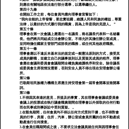
則應在有關地區依法進行部分選舉，以選舉繼任人。
第四十九條
在開始工作之前，每位會員均應向理事會宣誓如下：
“我向全能的上帝發誓，要忠實祖國，維護人民和民族的權益，尊重
法律，以最好的方式履行我的職責，因為上帝是我的見證人。 ”
第五十條
理事會在第一次會議上應選出一名議長，兩名議長代表和一名秘書
長。他們將共同組成立法會辦公室。不得允許其擔任辦公室成員，
並同時擔任國家主管部門或部長的職務，或任何其他政府職務。
第五十一條
理事會應以不違反本基本法的規定或一般憲法原則的方式，接受其
成員的辭職，並建立自己的議事規則以及質疑其成員的程序。理事
會應在會議和委員會會議期間全權負責維護秩序和安全。除非議長
或委員會主席視情況需要，否則安全人員不得出現在安理會辦公場
所。
第52條
巴勒斯坦民族權力機構主席應主持安理會第一屆常會開幕並致開幕
詞。
第53條
1.不得因其表達的意見，所提及的事實，其在理事會會議或委員會
會議上的投票或在執行議會職責期間在理事會以外採取的任何行動
而在民事或刑事訴訟中受到質疑。 。
2.在豁免期間，任何會員均不得以任何方式受到干擾，也不得對會
員的行李，房屋，住所，汽車，辦公室或會員所屬的任何不動產或
動產進行任何搜查。
3.在會員任職期間或之後，不要求立法會議員就任何與因理事會任