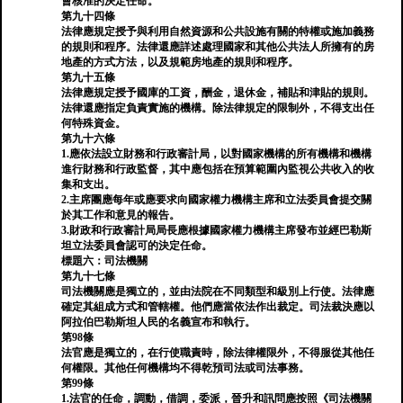
會核准的決定任命。
第九十四條
法律應規定授予與利用自然資源和公共設施有關的特權或施加義務
的規則和程序。法律還應詳述處理國家和其他公共法人所擁有的房
地產的方式方法，以及規範房地產的規則和程序。
第九十五條
法律應規定授予國庫的工資，酬金，退休金，補貼和津貼的規則。
法律還應指定負責實施的機構。除法律規定的限制外，不得支出任
何特殊資金。
第九十六條
1.應依法設立財務和行政審計局，以對國家機構的所有機構和機構
進行財務和行政監督，其中應包括在預算範圍內監視公共收入的收
集和支出。
2.主席團應每年或應要求向國家權力機構主席和立法委員會提交關
於其工作和意見的報告。
3.財政和行政審計局局長應根據國家權力機構主席發布並經巴勒斯
坦立法委員會認可的決定任命。
標題六：司法機關
第九十七條
司法機關應是獨立的，並由法院在不同類型和級別上行使。法律應
確定其組成方式和管轄權。他們應當依法作出裁定。司法裁決應以
阿拉伯巴勒斯坦人民的名義宣布和執行。
第98條
法官應是獨立的，在行使職責時，除法律權限外，不得服從其他任
何權限。其他任何機構均不得乾預司法或司法事務。
第99條
1.法官的任命，調動，借調，委派，晉升和訊問應按照《司法機關