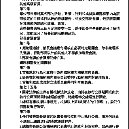
其他高級官員。
第72條
每位部長應將其各部的活動，政策，計劃和成就與總部框架內為該
部規定的目標進行比較的詳細報告，並提交部長會議，包括該部關
於其未來的建議和建議。政策。
這些報告應每三個月定期提交一次，以便部長理事會能充分了解情
況，並能充分了解各部的活動和政策。
部長會議會議
第73條
1.應總理邀請，部長會議應每週或在必要時定期開會。除非總理事
先邀請，否則部長以外的其他人不得參加這些會議。
2.部長會議的會議應記錄在案。
總理和部長的問責制
第74條
1.首相就其行為和政府行為向國家權力機構主席負責。
2.部長在其權限範圍內和各自部委的行動範圍內對總理負責。
3.首相和政府成員對立法委員會共同和單獨負責。
第七十五條
1.國家法律的主席有權根據法律規定，由於在執行公務期間或由於
執行公職而歸因於總理的犯罪，將總理轉交總理進行調查。
2.總理有權根據法律規定，根據以上第1款所述的任何理由，委託任
何部長進行調查。
第76條
1.任何被告部長應在起訴書發布後立即中止執行公職。服務的終止
不應阻止繼續進行調查或後續程序。
2.總檢察長或公訴機關的代表應執行調查和起訴程序。如果進行審