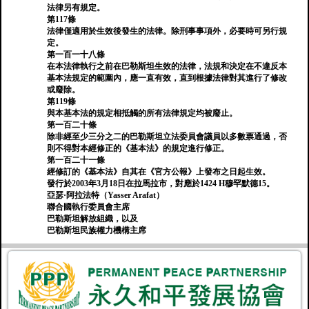
法律另有規定。
第117條
法律僅適用於生效後發生的法律。除刑事事項外，必要時可另行規
定。
第一百一十八條
在本法律執行之前在巴勒斯坦生效的法律，法規和決定在不違反本
基本法規定的範圍內，應一直有效，直到根據法律對其進行了修改
或廢除。
第119條
與本基本法的規定相抵觸的所有法律規定均被廢止。
第一百二十條
除非經至少三分之二的巴勒斯坦立法委員會議員以多數票通過，否
則不得對本經修正的《基本法》的規定進行修正。
第一百二十一條
經修訂的《基本法》自其在《官方公報》上發布之日起生效。
發行於2003年3月18日在拉馬拉市，對應於1424 H穆罕默德15。
亞瑟·阿拉法特（Yasser Arafat）
聯合國執行委員會主席
巴勒斯坦解放組織，以及
巴勒斯坦民族權力機構主席