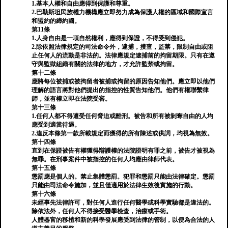
1.基本人權和自由應得到保護和尊重。
2.巴勒斯坦民族權力機構應立即努力成為保護人權的區域和國際宣言
和盟約的締約國。
第11條
1.人身自由是一項自然權利，應得到保證，不得受到侵犯。
2.除依照法律規定的司法命令外，逮捕，搜查，監禁，限制自由或阻
止任何人的流動是非法的。法律應規定逮捕前的拘留期限。只有在遵
守與監獄組織有關的法律的地方，才允許監禁或拘留。
第十二條
應將每位被捕或被拘留者被捕或拘留的原因告知他們。應立即以他們
理解的語言將對他們提出的指控的性質告知他們。他們有權聯繫律
師，並有權立即在法院受審。
第十三條
1.任何人都不得遭受任何脅迫或酷刑。被告和所有被剝奪自由的人均
應受到適當待遇。
2.違反本條第一款所載規定而獲得的所有陳述或供詞，均視為無效。
第十四條
直到在保證被告有權獲得辯護權的法院證明有罪之前，被告才被視為
無罪。在刑事案件中被指控的任何人均應由律師代表。
第十五條
懲罰應是個人的。禁止集體懲罰。犯罪和懲罰只能由法律確定。懲罰
只能由司法命令施加，並且僅適用於法律生效後實施的行動。
第十六條
未經事先法律許可，對任何人進行任何醫學或科學實驗都是違法的。
除依法外，任何人不得接受醫學檢查，治療或手術。
人體器官的移植和新的科學發展應受到法律的管制，以便為合法的人