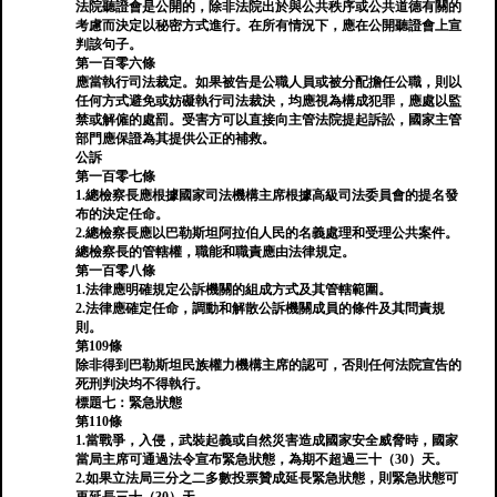
法院聽證會是公開的，除非法院出於與公共秩序或公共道德有關的
考慮而決定以秘密方式進行。在所有情況下，應在公開聽證會上宣
判該句子。
第一百零六條
應當執行司法裁定。如果被告是公職人員或被分配擔任公職，則以
任何方式避免或妨礙執行司法裁決，均應視為構成犯罪，應處以監
禁或解僱的處罰。受害方可以直接向主管法院提起訴訟，國家主管
部門應保證為其提供公正的補救。
公訴
第一百零七條
1.總檢察長應根據國家司法機構主席根據高級司法委員會的提名發
布的決定任命。
2.總檢察長應以巴勒斯坦阿拉伯人民的名義處理和受理公共案件。
總檢察長的管轄權，職能和職責應由法律規定。
第一百零八條
1.法律應明確規定公訴機關的組成方式及其管轄範圍。
2.法律應確定任命，調動和解散公訴機關成員的條件及其問責規
則。
第109條
除非得到巴勒斯坦民族權力機構主席的認可，否則任何法院宣告的
死刑判決均不得執行。
標題七：緊急狀態
第110條
1.當戰爭，入侵，武裝起義或自然災害造成國家安全威脅時，國家
當局主席可通過法令宣布緊急狀態，為期不超過三十（30）天。
2.如果立法局三分之二多數投票贊成延長緊急狀態，則緊急狀態可