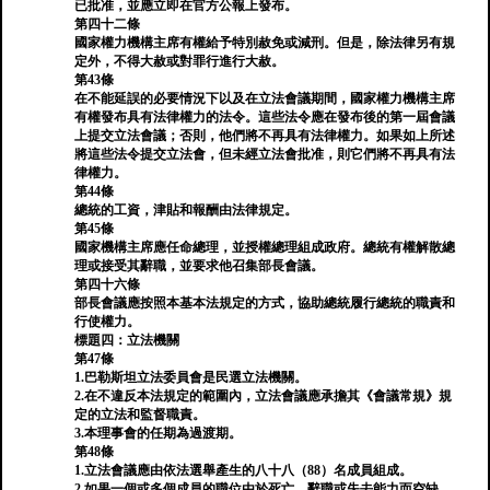
已批准，並應立即在官方公報上發布。
第四十二條
國家權力機構主席有權給予特別赦免或減刑。但是，除法律另有規
定外，不得大赦或對罪行進行大赦。
第43條
在不能延誤的必要情況下以及在立法會議期間，國家權力機構主席
有權發布具有法律權力的法令。這些法令應在發布後的第一屆會議
上提交立法會議；否則，他們將不再具有法律權力。如果如上所述
將這些法令提交立法會，但未經立法會批准，則它們將不再具有法
律權力。
第44條
總統的工資，津貼和報酬由法律規定。
第45條
國家機構主席應任命總理，並授權總理組成政府。總統有權解散總
理或接受其辭職，並要求他召集部長會議。
第四十六條
部長會議應按照本基本法規定的方式，協助總統履行總統的職責和
行使權力。
標題四：立法機關
第47條
1.巴勒斯坦立法委員會是民選立法機關。
2.在不違反本法規定的範圍內，立法會議應承擔其《會議常規》規
定的立法和監督職責。
3.本理事會的任期為過渡期。
第48條
1.立法會議應由依法選舉產生的八十八（88）名成員組成。
2.如果一個或多個成員的職位由於死亡，辭職或失去能力而空缺，