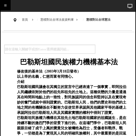
首頁
憲標對比全球法規資料庫
憲標對比全球憲法
巴勒斯坦國民族權力機構基本法
修改後的基本法（2003年3月18日發布）
以上帝的名義，仁慈而富有同情心。
介紹
巴勒斯坦國民議會在其獨立的宣言中已經表達了一個事實，即阿拉伯
人民繼續依附於他們的祖先和祖先的土地上。這種依戀的力量是通過
其在時間和地點上的一致性，對民族認同的信念和堅持以及在實現奇
妙的奮鬥成就中得到證實的。巴勒斯坦人民，他們的歷史和他們的土
地之間的有機關係在不斷努力促使世界承認與其他國家平等的基礎上
承認阿拉伯巴勒斯坦人民及其國家實體的權利中得到了證實。
巴勒斯坦民族權力機構在其祖先土地巴勒斯坦國家的祖國誕生，是在
持續不斷的激烈鬥爭的背景下進行的。在這場鬥爭中，巴勒斯坦人民
親眼目睹了成千上萬的寶貴兒女被犧牲為烈士，受傷者和戰俘。戰
爭，一切都是為了實現其人民的明確民族權利，其中最重要的是回返