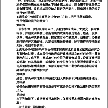
（b）部長改組，增加部長或填補空缺時，由於任何原因，新的一個
或多個部長應在立法會議的下屆會議上提出，該會議不得遲於第二
屆會議召開。改組或出現空缺之日起的兩週內，請依照本條的規定
進行信任投票。
4.總理或任何部長在獲得立法會信任之前，均不得承擔職責。
部長會議成員的財務責任
第80條
1.首相和每一位部長應向自己，其配偶和未成年子女提交一份財務
報表，詳細說明其在巴勒斯坦境內或國外的房地產，動產，股票，
債券，現金和債務的資產，國家主管部門的主席，他應作出必要的
安排以保持其機密性。此類信息應保持機密，除非獲得高等法院的
允許，否則不得訪問。
2.總理或任何部長均不得在任職期間購買或租賃屬於國家或任何公
共實體的財產，或在與任何政府或行政機構訂立的任何合同中具有
財務利益，也不得，應成為任何公司的董事會成員，從事商業活動
或從事任何其他職業，或者以任何身份從任何人那裡獲得薪水或任
何其他財務報酬或報酬，但部長確定的單一薪水和相關津貼除外。
總理和部長的薪酬和津貼
第81條
總理，部長和其他類似職級的其他人的薪酬和津貼應由法律確定。
第82條
被任命的總理和所有部長應是享有充分的公民和政治權利的巴勒斯
坦人。
第83條
在下列情況下，政府應被視為解散，並應按照本標題的規定進行改
革：
1.立法局新任期開始時。