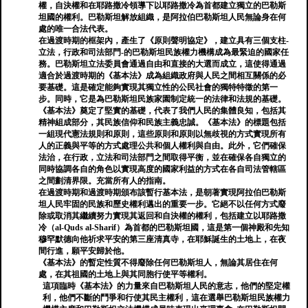
權，自決權和在耶路撒冷領導下以耶路撒冷為首都建立獨立的巴勒斯
坦國的權利。巴勒斯坦解放組織，是阿拉伯巴勒斯坦人民無論身在何
處的唯一合法代表。
在過渡時期的框架內，產生了《原則聲明協定》，建立具有三個支柱-
立法，行政和司法部門-的巴勒斯坦民族權力機構成為最緊迫的國家任
務。巴勒斯坦立法委員會通過自由和直接的大選而成立，這使得通過
適合於過渡時期的《基本法》成為組織政府與人民之間相互關係的必
要基礎。這是確定能夠實現其獨立性的公民社會的獨特特徵的第一
步。同時，它是為巴勒斯坦民族家園制定統一的法律和法規的基礎。
《基本法》奠定了堅實的基礎，代表了我們人民的集體良知，包括其
精神組成部分，其民族信仰和民族主義忠誠。《基本法》的標題包括
一組現代憲法規則和原則，這些原則和原則以無歧視的方式實現所有
人的正義與平等的方式處理公共和個人權利與自由。此外，它們確保
法治，在行政，立法和司法部門之間取得平衡，並在確保各自獨立的
同時協調各自的角色以實現高度的國家利益的方式在各自司法管轄區
之間劃清界限。充當所有人的指南。
在過渡時期和過渡時期頒布該暫行基本法，是朝著實現阿拉伯巴勒斯
坦人民牢固的民族和歷史權利邁出的重要一步。它絕不以任何方式廢
除或取消其繼續努力實現其返回和自決權的權利，包括建立以耶路撒
冷（al-Quds al-Sharif）為首都的巴勒斯坦國，這是第一個神殿和先知
穆罕默德向他祈求平安的第三座清真寺，在耶穌誕生的土地上，在夜
間行進，願平安歸於他。
《基本法》的暫定性質不得廢除任何巴勒斯坦人，無論其居住在何
處，在其祖國的土地上與其同胞行使平等權利。
這項臨時《基本法》的力量來自巴勒斯坦人民的意志，他們的堅定權
利，他們不斷的鬥爭和行使其民主權利，這在選舉巴勒斯坦民族權力