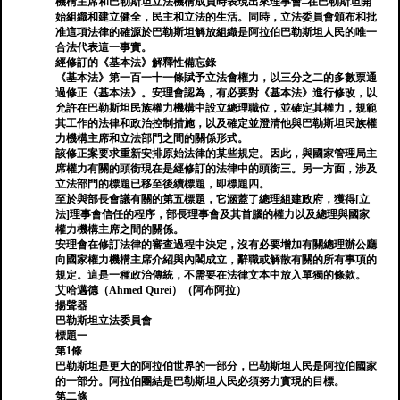
機構主席和巴勒斯坦立法機構成員時表現出來理事會–在巴勒斯坦開
始組織和建立健全，民主和立法的生活。同時，立法委員會頒布和批
准這項法律的確源於巴勒斯坦解放組織是阿拉伯巴勒斯坦人民的唯一
合法代表這一事實。
經修訂的《基本法》解釋性備忘錄
《基本法》第一百一十一條賦予立法會權力，以三分之二的多數票通
過修正《基本法》。安理會認為，有必要對《基本法》進行修改，以
允許在巴勒斯坦民族權力機構中設立總理職位，並確定其權力，規範
其工作的法律和政治控制措施，以及確定並澄清他與巴勒斯坦民族權
力機構主席和立法部門之間的關係形式。
該修正案要求重新安排原始法律的某些規定。因此，與國家管理局主
席權力有關的頭銜現在是經修訂的法律中的頭銜三。另一方面，涉及
立法部門的標題已移至後續標題，即標題四。
至於與部長會議有關的第五標題，它涵蓋了總理組建政府，獲得[立
法]理事會信任的程序，部長理事會及其首腦的權力以及總理與國家
權力機構主席之間的關係。
安理會在修訂法律的審查過程中決定，沒有必要增加有關總理辦公廳
向國家權力機構主席介紹與內閣成立，辭職或解散有關的所有事項的
規定。這是一種政治傳統，不需要在法律文本中放入單獨的條款。
艾哈邁德（Ahmed Qurei）（阿布阿拉）
揚聲器
巴勒斯坦立法委員會
標題一
第1條
巴勒斯坦是更大的阿拉伯世界的一部分，巴勒斯坦人民是阿拉伯國家
的一部分。阿拉伯團結是巴勒斯坦人民必須努力實現的目標。
第二條