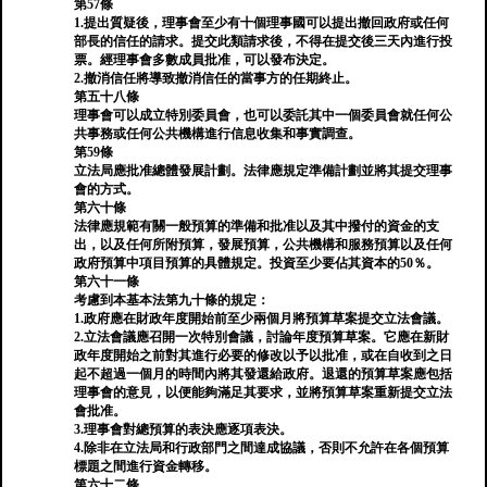
第57條
1.提出質疑後，理事會至少有十個理事國可以提出撤回政府或任何
部長的信任的請求。提交此類請求後，不得在提交後三天內進行投
票。經理事會多數成員批准，可以發布決定。
2.撤消信任將導致撤消信任的當事方的任期終止。
第五十八條
理事會可以成立特別委員會，也可以委託其中一個委員會就任何公
共事務或任何公共機構進行信息收集和事實調查。
第59條
立法局應批准總體發展計劃。法律應規定準備計劃並將其提交理事
會的方式。
第六十條
法律應規範有關一般預算的準備和批准以及其中撥付的資金的支
出，以及任何所附預算，發展預算，公共機構和服務預算以及任何
政府預算中項目預算的具體規定。投資至少要佔其資本的50％。
第六十一條
考慮到本基本法第九十條的規定：
1.政府應在財政年度開始前至少兩個月將預算草案提交立法會議。
2.立法會議應召開一次特別會議，討論年度預算草案。它應在新財
政年度開始之前對其進行必要的修改以予以批准，或在自收到之日
起不超過一個月的時間內將其發還給政府。退還的預算草案應包括
理事會的意見，以便能夠滿足其要求，並將預算草案重新提交立法
會批准。
3.理事會對總預算的表決應逐項表決。
4.除非在立法局和行政部門之間達成協議，否則不允許在各個預算
標題之間進行資金轉移。
第六十二條