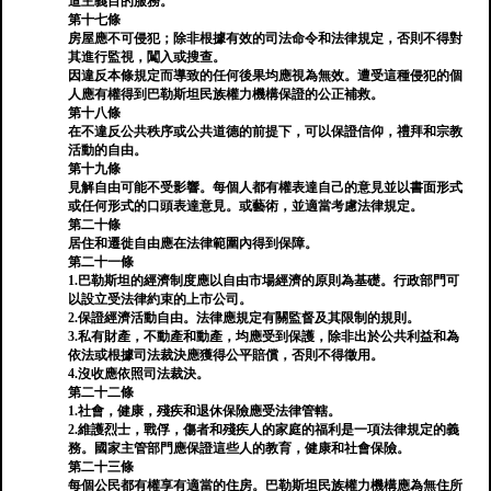
道主義目的服務。
第十七條
房屋應不可侵犯；除非根據有效的司法命令和法律規定，否則不得對
其進行監視，闖入或搜查。
因違反本條規定而導致的任何後果均應視為無效。遭受這種侵犯的個
人應有權得到巴勒斯坦民族權力機構保證的公正補救。
第十八條
在不違反公共秩序或公共道德的前提下，可以保證信仰，禮拜和宗教
活動的自由。
第十九條
見解自由可能不受影響。每個人都有權表達自己的意見並以書面形式
或任何形式的口頭表達意見。或藝術，並適當考慮法律規定。
第二十條
居住和遷徙自由應在法律範圍內得到保障。
第二十一條
1.巴勒斯坦的經濟制度應以自由市場經濟的原則為基礎。行政部門可
以設立受法律約束的上市公司。
2.保證經濟活動自由。法律應規定有關監督及其限制的規則。
3.私有財產，不動產和動產，均應受到保護，除非出於公共利益和為
依法或根據司法裁決應獲得公平賠償，否則不得徵用。
4.沒收應依照司法裁決。
第二十二條
1.社會，健康，殘疾和退休保險應受法律管轄。
2.維護烈士，戰俘，傷者和殘疾人的家庭的福利是一項法律規定的義
務。國家主管部門應保證這些人的教育，健康和社會保險。
第二十三條
每個公民都有權享有適當的住房。巴勒斯坦民族權力機構應為無住所