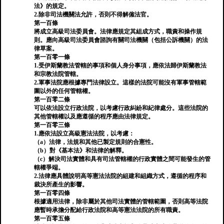
法》的規定。
2.除非司法機關法允許，否則不得解僱法官。
第一百條
將成立高級司法委員會。法律應規定其組成方式，職責和操作規
則。應向高級司法委員會諮詢有關司法機關（包括公訴機關）的法
律草案。
第一百零一條
1.受伊斯蘭教法管轄的事項和個人身分事項，應依法歸伊斯蘭教法
和宗教法院管轄。
2.軍事法院應根據專門法律設立。這樣的法院可能沒有軍事管轄範
圍以外的任何管轄權。
第一百零二條
可以依法設立行政法院，以考慮行政糾紛和紀律處分。這些法院的
其他管轄權以及應遵循的程序應由法律規定。
第一百零三條
1.應依法設立高級憲法法院，以考慮：
（a）法律，法規和其他已製定規則的合憲性。
（b）對《基本法》和法律的解釋。
（c）解決司法實體和具有司法管轄權的行政實體之間可能發生的管
轄權爭端。
2.法律應具體說明高等憲法法院的組建和組織方式，遵循的程序和
裁決所產生的影響。
第一百零四條
根據適用法律，除非屬於其他司法實體的管轄範圍，否則高等法院
應暫時承擔分配給行政法院和高等憲法法院的所有職責。
第一百零五條