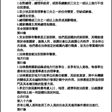
2.在對總理，總理和政府，或部長總數的三分之一或以上進行不信
任投票後。
3.至少涉及部長理事會三分之一的任何變更，空缺或解僱。
4.總理去世後。
5.總理辭職或三分之一或以上政府成員辭職後。
6.國家機構主席將總理免職後。
安全部隊和警察
第84條
1.安全部隊和警察是正規部隊。他們是該國的武裝部隊。其職能僅
限於保衛國家，服務人民，保護社會以及維護公共秩序，安全和公
共道德。他們應在法律規定的範圍內履行職責，並充分尊重權利和
自由。
2.法律應規範治安部隊和警察。
地方行政
第85條
1.法律應將國家組織成地方行政單位，並享有法人資格。每個單位
應有依法直接選舉產生的理事會。
2.法律應規定地方行政單位的責任範圍，其財政資源，與中央機關
的關係及其在編制和執行發展計劃中的作用。法律應規定對這些部
門及其各種活動的監督方面。
3.界定行政區劃時應考慮人口，地理，經濟和政治因素，以維護家
園的領土統一和該國社區的利益。
公共行政
第八十六條
所有公職人員和政府工作人員的任命及其僱用條件應依法進行。
第87條