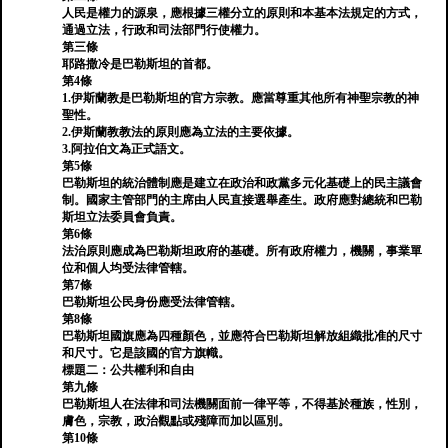
人民是權力的源泉，應根據三權分立的原則和本基本法規定的方式，
通過立法，行政和司法部門行使權力。
第三條
耶路撒冷是巴勒斯坦的首都。
第4條
1.伊斯蘭教是巴勒斯坦的官方宗教。應當尊重其他所有神聖宗教的神
聖性。
2.伊斯蘭教教法的原則應為立法的主要依據。
3.阿拉伯文為正式語文。
第5條
巴勒斯坦的統治體制應是建立在政治和政黨多元化基礎上的民主議會
制。國家主管部門的主席由人民直接選舉產生。政府應對總統和巴勒
斯坦立法委員會負責。
第6條
法治原則應成為巴勒斯坦政府的基礎。所有政府權力，機關，事業單
位和個人均受法律管轄。
第7條
巴勒斯坦公民身份應受法律管轄。
第8條
巴勒斯坦國旗應為四種顏色，並應符合巴勒斯坦解放組織批准的尺寸
和尺寸。它是該國的官方旗幟。
標題二：公共權利和自由
第九條
巴勒斯坦人在法律和司法機關面前一律平等，不得基於種族，性別，
膚色，宗教，政治觀點或殘障而加以區別。
第10條