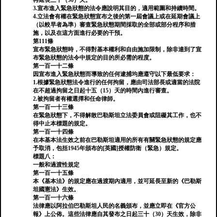
再延長三十（30）天。
3.宣布進入緊急狀態的法令應說明其目的，適用範圍和持續時間。
4.立法會有權在緊急狀態宣布之後的第一屆會議上或在延期會議上
（以較早者為準）審查緊急狀態期間採取的全部或部分程序和措
施，以及在這方面進行必要的干預。
第111條
宣布緊急狀態時，不得對基本權利和自由施加限制，除非達到了宣
布緊急狀態的法令中規定的目的所必需的程度。
第一百一十二條
因宣布進入緊急狀態而導致的任何逮捕均應遵守以下最低要求：
1.根據緊急狀態法令進行的任何拘留，應由司法部長或適當的法院
在不超過拘留之日起十五（15）天的時間內進行審查。
2.被拘留者有權選擇和任命律師。
第一百一十三條
在緊急狀態下，不得解散巴勒斯坦立法委員會或阻礙其工作，也不
得中止本標題的規定。
第一百一十四條
在本基本法生效之前在巴勒斯坦適用的所有有關緊急狀態的規定應
予取消，包括1945年頒布的[英國]授權防衛（緊急）規定。
標題八：
一般和過渡性規定
第一百一十五條
本《基本法》的規定應在過渡期內適用，並可延長至新的《巴勒斯
坦國憲法》生效。
第一百一十六條
法律應以阿拉伯巴勒斯坦人民的名義頒布，並應立即在《官方公
報》上公佈。這些法律應自其發布之日起三十（30）天生效，除非