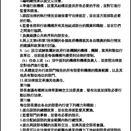
3.編制總預算以提交立法會。
4.準備行政機構，設置其結構並提供所有必要的手段，並對它進行
監督和跟進。
5.跟踪法律的執行情況並確保遵守法律規定，並在這方面採取必要
的行動。
6.監督各部和行政機構所有其他組成部分的職責和職能，並在它們
之間進行協調。
7.負責維護公共秩序和內部安全。
8.與上文第6和第7段有關的各個政府機構就其各自職責的執行情況
的建議和政策進行討論。
9.（a）設立或解散屬於政府行政機關的機構，機關，當局和類似行
政單位，但前提是每個機構均應受到法律的管制。
（b）任命上述（a）項中提到的機構和機構負責人，並按照法律規
定對他們進行監督。
10.具體規定向行政部門報告的所有部委和機構的職責範圍，以及其
他具有類似地位的部門。
11.依法律規定承擔其他責任。
第70條
部長會議有權將法律草案轉交立法委員會，發布法規並採取必要行
動以執行法律。
第71條
每位部長應在各自的部委內行使下列權力和職能：
1.提出該部的總體政策，並在批准後監督其實施。
2.監督部門的事務，並發布必要的指示。
3.在分配給該部的資金範圍內執行總預算。
4.提出與該部有關的法案和立法，並將其提交部長會議。
5.部長可以在法律規定的範圍內將某些權力下放給副部長或該部的