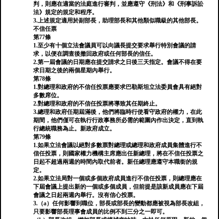
判，則應在適當的法庭進行審判，並應遵守《刑法》和《刑事訴訟
法》規定的規定和程序。
3.上述規定適用於副部長，助理部長和其他類似職級的其他部長。
不信任票
第77條
1.至少有十個立法會議員可以向議長提交要求舉行特別會議的請
求，以便在調查後撤回政府或任何部長的信任。
2.第一屆會議的日期應在提交請求之日後三天指定。會議不得在要
求日期之後的兩個星期內舉行。
第78條
1.對總理和政府的不信任投票應要求巴勒斯坦立法委員會具有絕對
多數席位。
2.對總理和政府的不信任投票將導致其任期終止。
3.總理和政府任期屆滿後，他們將臨時行使看守政府的權力，在此
期間，他們僅可在執行行政事務所必需的範圍內作出決定，直到執
行總統職務為止。新政府成立。
第79條
1.如果立法會議以絕對多數票對總理或總理和政府成員集體進行不
信任投票，則國家權力機構主席應出任新總理，將在不信任投票之
日起不超過兩週的時間內取代前者。新任總理應遵守本職銜的規
定。
2.如果立法局對一個或多個政府成員進行不信任投票，則總理應在
下屆會議上提出新的一個或多個成員，但前提是該新成員應在下屆
會議之日起兩週內舉行。沒有信心投票。
3.（a）任何影響到職位，部長或部長的變動都應被視為部長改組，
只要影響部長理事會成員的比例不到三分之一即可。