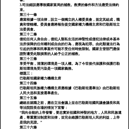
審。
3.司法錯誤應導致國家當局的補救。救濟的條件和方法應受法律約
束。
第三十一條
應當根據一項法律，設立一個獨立的人權委員會，規定其組成，職
責和管轄權。委員會應將報告提交國家權力機構主席和巴勒斯坦立
法委員會。
第三十二條
侵犯任何人身自由，侵犯人類私生活的神聖性或侵犯法律或本基本
法所保障的任何權利或自由的行為，應視為犯罪。由此類違法行為
引起的刑事和民事案件可能不受任何時效限制。國家主管部門應保
證對遭受此類損害的人給予公正的補救。
第三十三條
享受平衡，清潔的環境是一項人權。為了今世後代保護和保護巴勒
斯坦環境免受污染是一項國家義務。
標題三：
巴勒斯坦國家權力機構主席
第三十四條
巴勒斯坦民族權力機構主席應根據《巴勒斯坦選舉法》由巴勒斯坦
人民大选和直接選舉產生。
第三十五條
總統在就職之前，應在立法會議上並在巴勒斯坦國民議會議長和高
等法院院長在場的情況下宣誓：
“我向全能的上帝發誓，要忠實於祖國和神聖的地方，人民和民族遺
產，尊重憲法制度和法律，並完全維護巴勒斯坦人民的利益，上帝
是我的見證。”
第三十六條