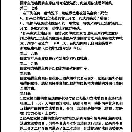
國家主管機構的主席任期為過渡階段，此後應依法選舉總統。
第三十七條
1.在下列任何一種情況下，總統職位應被視為空缺：死亡;
b。如果巴勒斯坦立法委員會三分之二的成員接受了辭職；
C。根據高級憲法法院發布的一項裁定，隨後又獲得立法會議員三
分之二多數的批准，法律上的能力喪失。
2.如果由於上述任何一種情況而導致國家管理局主席的職位空缺，
則巴勒斯坦立法委員會議長應臨時承擔國家管理局主席的權力和職
責，期限不超過六十（60）天，在此期間可以自由直接選舉
新總統應根據《巴勒斯坦選舉法》舉行。
第三十八條
國家管理局主席應履行本法規定的行政職責。
第三十九條
國家權力機構主席是巴勒斯坦部隊的總司令。
第40條
國家機構主席應任命並終止國家機構代表在國外，國際組織和外國
機構的服務。總統應接受參加巴勒斯坦民族權力機構的外國代表的
全權證書。
第41條
1.國家權力機構主席應在將其提交給巴勒斯坦立法委員會表決的法
律後三十（30）天內頒布該法律。總統可在同一時期內將其意見和
反對的理由轉交立法委員會。否則，該法律將被視為已頒布，並將
在《官方公報》上發布。
2.如果國家權力機構主席按照前款規定的時限和條件將擬議的法律
退還立法委員會，則理事會應再次對該法律進行辯論。如果理事會
以三分之二的多數票通過了第二次法律，則該提議的法律應被視為