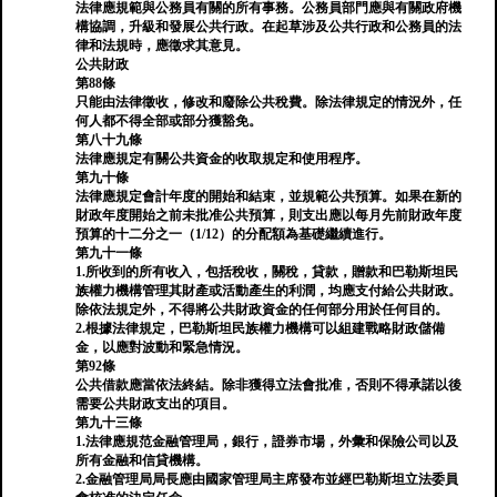
法律應規範與公務員有關的所有事務。公務員部門應與有關政府機
構協調，升級和發展公共行政。在起草涉及公共行政和公務員的法
律和法規時，應徵求其意見。
公共財政
第88條
只能由法律徵收，修改和廢除公共稅費。除法律規定的情況外，任
何人都不得全部或部分獲豁免。
第八十九條
法律應規定有關公共資金的收取規定和使用程序。
第九十條
法律應規定會計年度的開始和結束，並規範公共預算。如果在新的
財政年度開始之前未批准公共預算，則支出應以每月先前財政年度
預算的十二分之一（1/12）的分配額為基礎繼續進行。
第九十一條
1.所收到的所有收入，包括稅收，關稅，貸款，贈款和巴勒斯坦民
族權力機構管理其財產或活動產生的利潤，均應支付給公共財政。
除依法規定外，不得將公共財政資金的任何部分用於任何目的。
2.根據法律規定，巴勒斯坦民族權力機構可以組建戰略財政儲備
金，以應對波動和緊急情況。
第92條
公共借款應當依法終結。除非獲得立法會批准，否則不得承諾以後
需要公共財政支出的項目。
第九十三條
1.法律應規范金融管理局，銀行，證券市場，外彙和保險公司以及
所有金融和信貸機構。
2.金融管理局局長應由國家管理局主席發布並經巴勒斯坦立法委員