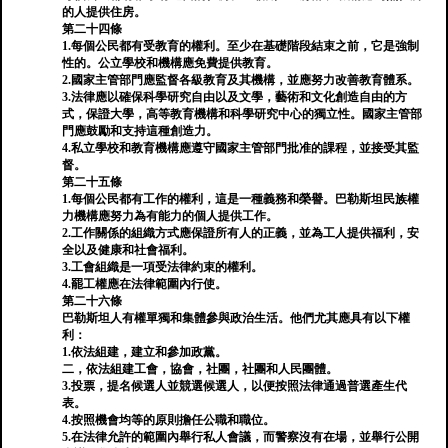
的人提供住房。
第二十四條
1.每個公民都有受教育的權利。至少在基礎階段結束之前，它是強制
性的。公立學校和機構應免費提供教育。
2.國家主管部門應監督各級教育及其機構，並應努力改善教育體系。
3.法律應以確保科學研究自由以及文學，藝術和文化創造自由的方
式，保證大學，高等教育機構和科學研究中心的獨立性。國家主管部
門應鼓勵和支持這種創造力。
4.私立學校和教育機構應遵守國家主管部門批准的課程，並接受其監
督。
第二十五條
1.每個公民都有工作的權利，這是一種義務和榮譽。巴勒斯坦民族權
力機構應努力為有能力的個人提供工作。
2.工作關係的組織方式應保證所有人的正義，並為工人提供福利，安
全以及健康和社會福利。
3.工會組織是一項受法律約束的權利。
4.罷工權應在法律範圍內行使。
第二十六條
巴勒斯坦人有權單獨和集體參與政治生活。他們尤其應具有以下權
利：
1.依法組建，建立和參加政黨。
二，依法組建工會，協會，社團，社團和人民團體。
3.投票，提名候選人並競選候選人，以便按照法律通過普選產生代
表。
4.按照機會均等的原則擔任公職和職位。
5.在法律允許的範圍內舉行私人會議，而警察沒有在場，並舉行公開