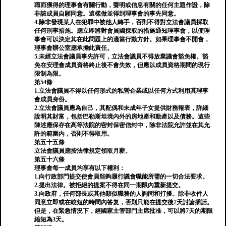
職而獲得的理事會有關行動，聲明或信息有關的任何主題作證，除
非該成員自願同意。這樣做並得到理事會的事先同意。
4.除非發現某人在犯罪中被他人轉手，否則不得對立法會議員採取
任何刑事措施。應立即將對會員國採取的措施通知理事會，以便理
事會可以決定其在此問題上的適當行動方針。如果理事會不開會，
理事會辦公室應承擔此責任。
5.未經立法會議員事先許可，立法會議員不得放棄議會豁免權。豁
免在安理會成員資格終止後不會失效，但應以成員資格期間的現行
限制為限。
第54條
1.立法會議員不得以任何形式的私營企業或以任何方式利用其理事
會成員身份。
2.立法會議員應為自己，其配偶和未成年子女提供財務報表，詳細
說明其財富，包括巴勒斯坦境內外的房地產和動產以及債務。這些
陳述應保存在高等法院的密封保密信封中，除非法院允許並在其允
許的範圍內，否則不得取用。
第五十五條
立法會議員應按法律規定領取月薪。
第五十六條
理事會每一成員均享有以下權利：
1.向行政部門提交使會員能夠履行議會職能所需的一切合法要求。
2.提出法律。被拒絕的提案不得在同一期限內重新提交。
3.向政府，任何部長或其他類似職務的人詢問和打擾。除非收件人
同意立即或在較短的時間內答复，否則只能在提交後7天討論插話。
但是，在緊急情況下，經國家主管部門主席批准，可以將7天的期限
縮短為3天。