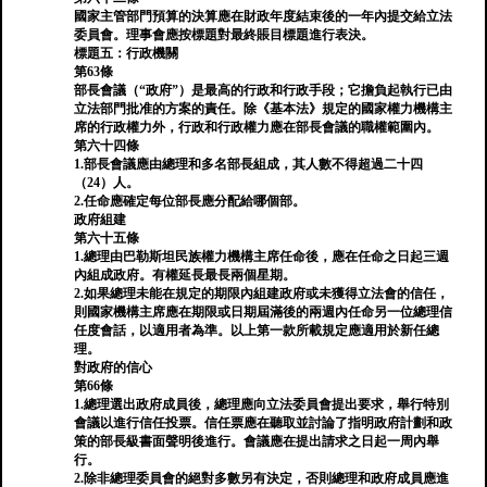
國家主管部門預算的決算應在財政年度結束後的一年內提交給立法
委員會。理事會應按標題對最終賬目標題進行表決。
標題五：行政機關
第63條
部長會議（“政府”）是最高的行政和行政手段；它擔負起執行已由
立法部門批准的方案的責任。除《基本法》規定的國家權力機構主
席的行政權力外，行政和行政權力應在部長會議的職權範圍內。
第六十四條
1.部長會議應由總理和多名部長組成，其人數不得超過二十四
（24）人。
2.任命應確定每位部長應分配給哪個部。
政府組建
第六十五條
1.總理由巴勒斯坦民族權力機構主席任命後，應在任命之日起三週
內組成政府。有權延長最長兩個星期。
2.如果總理未能在規定的期限內組建政府或未獲得立法會的信任，
則國家機構主席應在期限或日期屆滿後的兩週內任命另一位總理信
任度會話，以適用者為準。以上第一款所載規定應適用於新任總
理。
對政府的信心
第66條
1.總理選出政府成員後，總理應向立法委員會提出要求，舉行特別
會議以進行信任投票。信任票應在聽取並討論了指明政府計劃和政
策的部長級書面聲明後進行。會議應在提出請求之日起一周內舉
行。
2.除非總理委員會的絕對多數另有決定，否則總理和政府成員應進