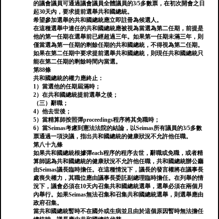
的議會議員可通過議會議員全體議員的3/5多數票，在初次開會之日
起30天內，要求提前選舉共和國總統。
希望參加選舉的共和國總統應立即註冊為候選人。
在這種選舉中連任的共和國總統應被視為當選為第二任期，前提是
他的第一任期在選舉前已經超過三年。如果第一任期未滿三年，則
僅當選為第一任期的剩餘任期的共和國總統，不得視為第二任期。
如果在第二任期中要求提前選舉共和國總統，則現任共和國總統只
能在第二任期的剩餘時間內當選。
第88條
共和國總統的權力應終止：
1）當選他的任期屆滿時；
2）在共和國總統提前選舉之後；
（三）辭職；
4）他去世後；
5）當精算師按照彈proceedings程序將其免職時；
6）當Seimas考慮到憲法法院的結論，以Seimas所有議員的3/5多數
票通過一項決議，指出共和國總統的健康狀況不允許他任職。
第八十九條
如果共和國總統根據彈each程序的程序去世，辭職或免職，或者精
算師認為共和國總統的健康狀況不允許他任職，共和國總統辦公廳
由Seimas議長臨時擔任。在這種情況下，議長的發言權將在議事長
處喪失權力，其職位應由議事長委託副總理臨時擔任。在列舉的情
況下，議會必須在10天內召集共和國總統選舉，選舉必須在兩個月
內舉行。如果Seimas無法召集和召集共和國總統選舉，則選舉應由
政府召集。
當共和國總統暫時不在國外或生病並且由於這個原因暫時無法擔任