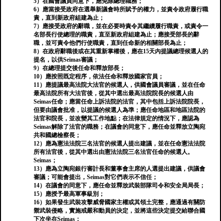
5）在國會議員同意下，應免除總理職務；
6）應當接受政府在選舉新議會時所賦予的權力，並責令政府履行職
責，直到新政府組建為止；
7）應接受政府的辭職，並在必要時責令其繼續履行職責，或責令一
名部長行使總理的職責，直至新政府組建為止；應接受部長的辭
職，並可責令他們行使職責，直到任命新的相關部長為止；
8）在政府辭職後或在其重新掌權後，應在15天內提議總理候選人的
提名，以供Seimas審議；
9）在總理提交後任命和釋放部長；
10）應按照既定程序，依法任命和釋放國家官員；
11）應提議最高法院大法官的候選人，供國會議員審議，並在任命
最高法院所有大法官後，從其中選出最高法院院長的候選人由
Seimas任命；應當任命上訴法院的法官，其中包括上訴法院院長，
但要由議會批准，以提議的候選人為準；應任命地區和地區法院的
法官和院長，並改變其工作地點；在法律規定的情況下，應認為
Seimas解除了法官的職務；在議會的同意下，應任命並釋放立陶宛
共和國總檢察長；
12）應為憲法法院三名法官的候選人提出建議，並在任命憲法法院
所有法官後，從其中選出由憲法法院三名法官任命的候選人。
Seimas；
13）應為立陶宛銀行審計長和董事會主席的人選提出建議，供議會
審議；可能會提出，Seimas對它們表示不信任；
14）在議會的同意下，應任命並釋放武裝部隊司令和安全局局長；
15）應授予最高軍事級別；
16）如果發生武裝攻擊威脅國家主權或其領土完整，應通過有關防
禦武裝侵略，實施戒嚴和動員的決定，並將這些決定提交給聯合國
下次坐在Seimas；