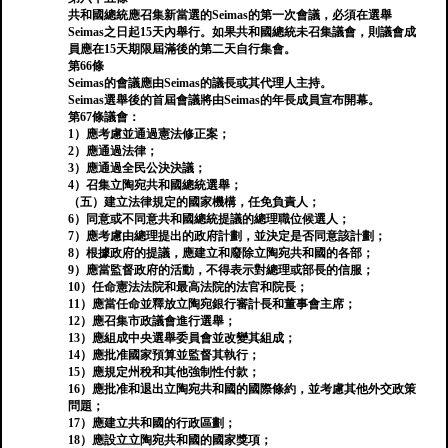
共和國總統應召集新當選的Seimas的第一次會議，必須在選舉
Seimas之日起15天內舉行。如果共和國總統未召集議會，則議會成
員應在15天期限屆滿後的第二天自行集會。
第66條
Seimas的會議應由Seimas的議長或其代理人主持。
Seimas選舉後的首屆會議將由Seimas的年長成員宣布開幕。
第67條議會：
1）應考慮並通過憲法修正案；
2）應通過法律；
3）應通過全民公決決議；
4）召集立陶宛共和國總統選舉；
（五）建立法律規定的國家機構，任免負責人；
6）同意或不同意共和國總統提議的總理職位候選人；
7）應考慮由總理提出的政府計劃，並決定是否同意該計劃；
8）根據政府的提議，應建立和廢除立陶宛共和國的各部；
9）應當監督政府的活動，不得表示對總理或部長的信服；
10）任命憲法法院和最高法院的法官和院長；
11）應當任命並釋放立陶宛銀行審計長和董事會主席；
12）應召集市政議會進行選舉；
13）應組成中央選舉委員會並改變其組成；
14）應批准國家預算並監督其執行；
15）應規定州稅和其他強制性付款；
16）應批准和退出立陶宛共和國的國際條約，並考慮其他外交政策
問題；
17）應建立共和國的行政區劃；
18）應設立立陶宛共和國的國家獎項；