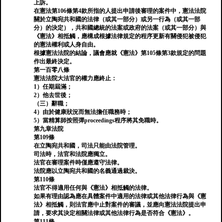
上訴。
在憲法第106條第4款所指的人提出申請後審理的案件中，憲法法院
關於立陶宛共和國的法律（或其一部分）或另一行為（或其一部
分）的決定），共和國總統的法案或政府的法案（或其一部分）與
《憲法》相抵觸，應構成根據法律規定的程序更新有關侵犯被侵犯
的憲法權利或人身自由。
根據憲法法院的結論，議會應就《憲法》第105條第3款規定的問題
作出最終決定。
第一百零八條
憲法法院大法官的權力應終止：
1）任期屆滿；
2）他去世後；
（三）辭職；
4）由於健康狀況而無法擔任職務時；
5）當精算師按照彈proceedings程序將其免職時。
第九章法院
第109條
在立陶宛共和國，司法只能由法院管理。
司法時，法官和法院應獨立。
法官在審理案件時僅應遵守法律。
法院應以立陶宛共和國的名義通過裁決。
第110條
法官不得適用任何與《憲法》相抵觸的法律。
如果有理由認為應在具體案件中適用的法律或其他法律行為與《憲
法》相抵觸，則法官應中止對案件的審議，並應向憲法法院提出申
請，要求其決定相關法律或其他法律行為是否符合《憲法》。
第111條