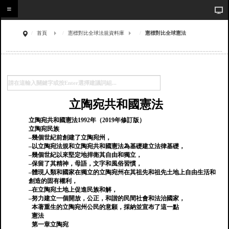
首頁
憲標對比全球法規資料庫
憲標對比全球憲法
立陶宛共和國憲法
立陶宛共和國憲法1992年（2019年修訂版）
立陶宛民族
–幾個世紀前創建了立陶宛州，
–以立陶宛法規和立陶宛共和國憲法為基礎建立法律基礎，
–幾個世紀以來堅定地捍衛其自由和獨立，
–保留了其精神，母語，文字和風俗習慣，
–體現人類和國家在獨立的立陶宛州在其祖先和祖先土地上自由生活和
創造的固有權利，
–在立陶宛土地上促進民族和解，
–努力建立一個開放，公正，和諧的民間社會和法治國家，
本著重生的立陶宛州公民的意願，採納並宣布了這一點
憲法
第一章立陶宛