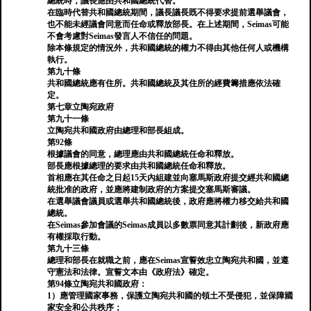
總統時，議長應由共和國總統代替。
在臨時代替共和國總統期間，議長議長既不得要求提前選舉議會，
也不能未經議會同意而任命或釋放部長。在上述期間，Seimas可能
不會考慮對Seimas發言人不信任的問題。
除本條規定的情況外，共和國總統的權力不得由其他任何人或機構
執行。
第九十條
共和國總統應有住所。共和國總統及其住所的經費籌措應依法確
定。
第七章立陶宛政府
第九十一條
立陶宛共和國政府由總理和部長組成。
第92條
根據議會的同意，總理應由共和國總統任命和釋放。
部長應根據總理的要求由共和國總統任命和釋放。
首相應在其任命之日起15天內組建並向塞馬斯政府提交經共和國總
統批准的政府，並應將建制政府的方案提交塞馬斯審議。
在選舉議會議員或選舉共和國總統後，政府應將權力移交給共和國
總統。
在Seimas參加會議的Seimas成員以多數票同意其計劃後，新政府應
有權採取行動。
第九十三條
總理和部長在就職之前，應在Seimas宣誓效忠立陶宛共和國，並遵
守憲法和法律。宣誓文本由《政府法》確定。
第94條立陶宛共和國政府：
1）應管理國家事務，保護立陶宛共和國的領土不受侵犯，並保障國
家安全和公共秩序；