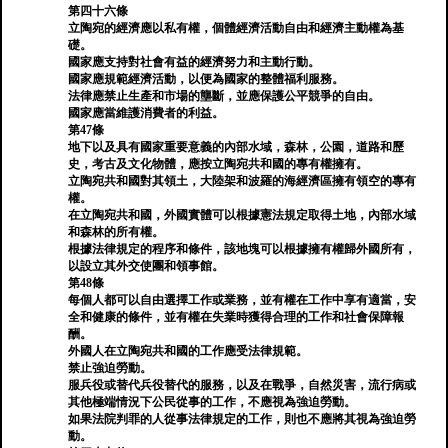
第四十六條
立陶宛的經濟應以私有權，個體經濟活動自由和經濟主動權為基
礎。
國家應支持對社會有益的經濟努力和主動行動。
國家應規範經濟活動，以便為國家的整體福利服務。
法律應禁止生產和市場的壟斷，並應保護公平競爭的自由。
國家應當維護消費者的利益。
第47條
地下以及具有國家重要意義的內部水域，森林，公園，道路和歷
史，考古及文化物體，應按立陶宛共和國的專有權擁有。
立陶宛共和國對其領土，大陸架和波羅的海經濟區擁有領空的專有
權。
在立陶宛共和國，外國實體可以根據憲法規定取得土地，內部水域
和森林的所有權。
根據法律規定的程序和條件，該地塊可以根據擁有權歸外國所有，
以設立其外交使團和領事館。
第48條
每個人都可以自由選擇工作或業務，並有權在工作中享有適當，安
全和健康的條件，並有權在失業時獲得合理的工作和社會保障報
酬。
外國人在立陶宛共和國的工作應受法律規範。
禁止強迫勞動。
服兵役或替代兵役替代的服務，以及在戰爭，自然災害，流行病或
其他極端情況下公民從事的工作，不應視為強迫勞動。
如果法院判罪的人從事法律規定的工作，則也不應將其視為強迫勞
動。