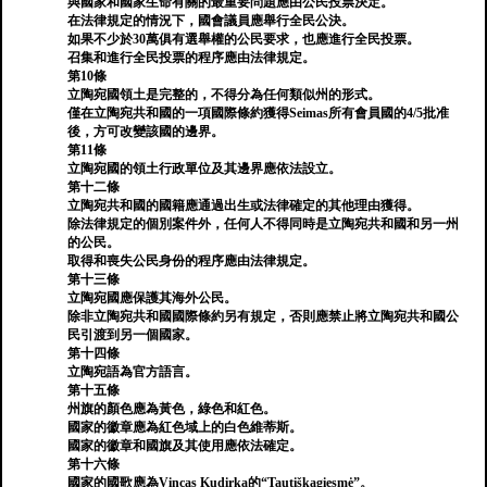
與國家和國家生命有關的最重要問題應由公民投票決定。
在法律規定的情況下，國會議員應舉行全民公決。
如果不少於30萬俱有選舉權的公民要求，也應進行全民投票。
召集和進行全民投票的程序應由法律規定。
第10條
立陶宛國領土是完整的，不得分為任何類似州的形式。
僅在立陶宛共和國的一項國際條約獲得Seimas所有會員國的4/5批准
後，方可改變該國的邊界。
第11條
立陶宛國的領土行政單位及其邊界應依法設立。
第十二條
立陶宛共和國的國籍應通過出生或法律確定的其他理由獲得。
除法律規定的個別案件外，任何人不得同時是立陶宛共和國和另一州
的公民。
取得和喪失公民身份的程序應由法律規定。
第十三條
立陶宛國應保護其海外公民。
除非立陶宛共和國國際條約另有規定，否則應禁止將立陶宛共和國公
民引渡到另一個國家。
第十四條
立陶宛語為官方語言。
第十五條
州旗的顏色應為黃色，綠色和紅色。
國家的徽章應為紅色域上的白色維蒂斯。
國家的徽章和國旗及其使用應依法確定。
第十六條
國家的國歌應為Vincas Kudirka的“Tautiškagiesmė”。