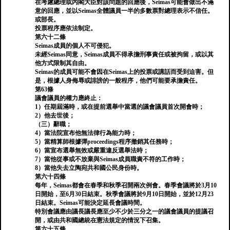
在考慮總理或內閣大臣對該問題的回應後，Seimas可能會做出不滿
意的回應，並以Seimas全體議員一半的多數票對總理表示不信任。
或部長。
投票程序應依法制定。
第六十二條
Seimas成員的個人不可侵犯。
未經Seimas同意，Seimas成員不得承擔刑事責任或被拘留，或以其
他方式限制其自由。
Seimas的成員可能不會因在Seimas上的投票或講話而受到迫害。但
是，根據人身侮辱或誹謗的一般程序，他們可能要承擔責任。
第63條
議會議員的權力應終止：
1）任期屆滿時，或在提前選舉中當選的議會議員首次開會時；
2）他去世後；
（三）辭職；
4）當法院宣布他無法律行為能力時；
5）當精算師根據彈proceedings程序撤銷其任務時；
6）當宣布選舉無效或嚴重違反選舉法時；
7）當他從事或不放棄與Seimas成員職責不符的工作時；
8）當他失去立陶宛共和國公民身份時。
第六十四條
每年，Seimas都會在春季和秋季召開兩次例會。春季會議將於3月10
日開始，至6月30日結束。秋季會議將於9月10日開始，並於12月23
日結束。Seimas可能決定延長會議時間。
特別會議應由議長議長應至少不少於三分之一的議會議員的提議召
開，或由共和國總統在憲法規定的情況下召集。
第六十五條