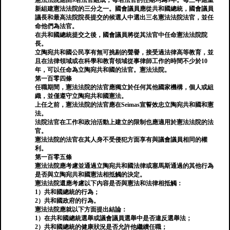
憲法法院應由9名法官組成，每名法官的任期均為9年。每三年應重
新組建憲法法院的三分之一。國會議員應從共和國總統，國會議員
議長和最高法院院長提交的候選人中選出三名憲法法院法官，並任
命他們為法官。
在共和國總統提交之後，國會議員將從其法官中任命憲法法院院
長。
立陶宛共和國公民享有無可挑剔的聲譽，接受過法律高等教育，並
且在法律領域或在科學和教育領域從事律師工作的時間不少於10
年，可以任命為立陶宛共和國的法官。憲法法院。
第一百零四條
任職期間，憲法法院的法官應獨立於任何其他國家機構，個人或組
織，並僅遵守立陶宛共和國憲法。
上任之前，憲法法院的法官應在Seimas宣誓效忠立陶宛共和國和憲
法。
法院法官在工作和政治活動上建立的限制也應適用於憲法法院的法
官。
憲法法院的法官在其人身不受侵犯方面享有與議會議員相同的權
利。
第一百零五條
憲法法院應考慮並通過立陶宛共和國法律或塞馬斯通過的其他行為
是否與立陶宛共和國憲法相抵觸的決定。
憲法法院還應考慮以下內容是否與憲法和法律相抵觸：
1）共和國總統的行為；
2）共和國政府的行為。
憲法法院應就以下方面提出結論：
1）在共和國總統選舉或議會議員選舉中是否違反選舉法；
2）共和國總統的健康狀況是否允許他繼續任職；