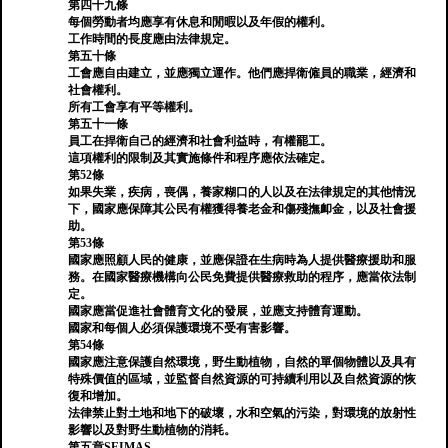
第四十九條
每個勞動者均應享有休息和閒暇以及年假的權利。
工作時間的長度應由法律規定。
第五十條
工會應自由建立，並應獨立運作。他們應捍衛僱員的職業，經濟和
社會權利。
所有工會享有平等權利。
第五十一條
員工在捍衛自己的經濟和社會利益時，有權罷工。
這項權利的限制及其實施條件和程序應依法確定。
第52條
如果失業，疾病，喪偶，養家糊口的人以及在法律規定的其他情況
下，國家應保障其公民有權獲得養老金和傷殘撫卹金，以及社會援
助。
第53條
國家應照顧人民的健康，並應保證在生病時為人提供醫療援助和服
務。在國家醫療機構向公民免費提供醫療救助的程序，應當依法制
定。
國家應當促進社會體育文化的發展，並應支持體育運動。
國家和每個人必須保護環境不受有害影響。
第54條
國家應注意保護自然環境，野生動植物，自然的單個物體以及具有
特殊價值的區域，並監督自然資源的可持續利用以及自然資源的恢
復和增加。
法律禁止對土地和地下的破壞，水和空氣的污染，對環境的放射性
影響以及對野生動植物的消耗。
第五章SEIMAS