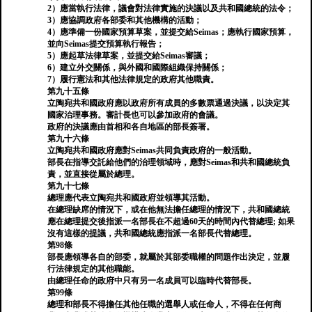
2）應當執行法律，議會對法律實施的決議以及共和國總統的法令；
3）應協調政府各部委和其他機構的活動；
4）應準備一份國家預算草案，並提交給Seimas；應執行國家預算，
並向Seimas提交預算執行報告；
5）應起草法律草案，並提交給Seimas審議；
6）建立外交關係，與外國和國際組織保持關係；
7）履行憲法和其他法律規定的政府其他職責。
第九十五條
立陶宛共和國政府應以政府所有成員的多數票通過決議，以決定其
國家治理事務。審計長也可以參加政府的會議。
政府的決議應由首相和各自地區的部長簽署。
第九十六條
立陶宛共和國政府應對Seimas共同負責政府的一般活動。
部長在指導交託給他們的治理領域時，應對Seimas和共和國總統負
責，並直接從屬於總理。
第九十七條
總理應代表立陶宛共和國政府並領導其活動。
在總理缺席的情況下，或在他無法擔任總理的情況下，共和國總統
應在總理提交後指派一名部長在不超過60天的時間內代替總理; 如果
沒有這樣的提議，共和國總統應指派一名部長代替總理。
第98條
部長應領導各自的部委，就屬於其部委職權的問題作出決定，並履
行法律規定的其他職能。
由總理任命的政府中只有另一名成員可以臨時代替部長。
第99條
總理和部長不得擔任其他任職的選舉人或任命人，不得在任何商