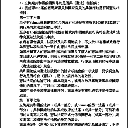
3）立陶宛共和國的國際條約是否與《憲法》相抵觸；
4）提起彈imp案的塞馬斯議員和國家官員的具體行動是否與憲法相
抵觸。
第一百零六條
至少有Seimas議員總數的1/5的政府和法院有權就第105條第1款規定
的行為向憲法法院提出申請。
至少有1/5的議會議員和法院有權就共和國總統的行為符合憲法和法
律向憲法法院提出申請。
在所有議會議員，法院以及共和國總統中，不少於1/5有權就政府行
為與憲法和法律的一致性向憲法法院提出申請。
如果根據某人的憲法權利或自由而違反了該人的憲法權利或自由，
並且該人已經窮竭，則該人有權就第105條第一和第二款規定的行為
向憲法法院提出申訴所有法律補救措施。行使這項權利的程序應由
《憲法法院法》規定。
共和國總統向憲法法院提出的請求或議會的一項決議，要求調查某
行為是否符合《憲法》，將中止該行為的有效性。
憲法法院的結論可以由塞馬斯提出，或者在涉及塞馬斯選舉或國際
條約的情況下，可以由共和國總統提出。
如果申請是基於非法律推理的，憲法法院有權拒絕受理案件或提出
結論。
第一百零七條
立陶宛共和國的法律（或其一部分）或Seimas的另一法案（或其一
部分），共和國總統的法案或政府的法案（或其一部分）可能不適
用於立陶宛共和國。憲法法院正式公佈有關行為（或其一部分）與
立陶宛共和國憲法相抵觸的決定的當天。
憲法法院對《憲法》賦予其管轄權的問題的決定為最終決定，不得