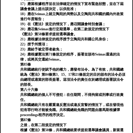
17）應當根據程序並在法律確定的情況下宣布緊急狀態，並在下屆
議會會議上提出該決定，以供批准；
18）應在Seimas上就立陶宛的局勢以及立陶宛共和國的國內外政策
進行年度報告；
19）在《憲法》規定的情況下，應召開議會特別會議；
20）應召集Seimas進行定期選舉，在第二款規定的情況下
《憲法》第58條要求提前選舉議會。
21）應根據法律規定的程序授予立陶宛共和國公民身份；
22）授予州獎項；
23）應給予被定罪者赦免；
24）應根據憲法第71條規定的程序，簽署並頒布Seimas通過的法
律，或將其交還給Seimas。
第85條
共和國總統行使賦予他的權力，應發布法令。為了有效，共和國總
統為《憲法》第84條第3、15、17和21條規定的目的頒布的法令必須
由總理或適當的部長簽署。這項法令的責任在於總理或簽署該法令
的部長。
第八十六條
共和國總統的個人不可侵犯：在任期間，不得拘留或刑事或行政責
任。
共和國總統只有在嚴重違反憲法或違反宣誓的情況下，或在發現他
犯有罪行時才能被免職。共和國總統免職的問題由塞馬斯根據彈
proceedings程序的程序決定。
第87條
之後，在第二段規定的情況下
根據《憲法》第58條，共和國總統要求提前選舉議會議員，新當選