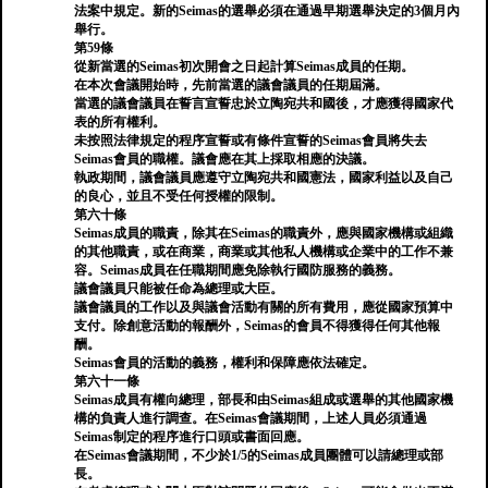
法案中規定。新的Seimas的選舉必須在通過早期選舉決定的3個月內
舉行。
第59條
從新當選的Seimas初次開會之日起計算Seimas成員的任期。
在本次會議開始時，先前當選的議會議員的任期屆滿。
當選的議會議員在誓言宣誓忠於立陶宛共和國後，才應獲得國家代
表的所有權利。
未按照法律規定的程序宣誓或有條件宣誓的Seimas會員將失去
Seimas會員的職權。議會應在其上採取相應的決議。
執政期間，議會議員應遵守立陶宛共和國憲法，國家利益以及自己
的良心，並且不受任何授權的限制。
第六十條
Seimas成員的職責，除其在Seimas的職責外，應與國家機構或組織
的其他職責，或在商業，商業或其他私人機構或企業中的工作不兼
容。Seimas成員在任職期間應免除執行國防服務的義務。
議會議員只能被任命為總理或大臣。
議會議員的工作以及與議會活動有關的所有費用，應從國家預算中
支付。除創意活動的報酬外，Seimas的會員不得獲得任何其他報
酬。
Seimas會員的活動的義務，權利和保障應依法確定。
第六十一條
Seimas成員有權向總理，部長和由Seimas組成或選舉的其他國家機
構的負責人進行調查。在Seimas會議期間，上述人員必須通過
Seimas制定的程序進行口頭或書面回應。
在Seimas會議期間，不少於1/5的Seimas成員團體可以請總理或部
長。