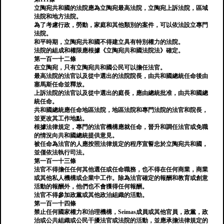
立陶宛共和國的法院應為立陶宛最高法院，立陶宛上訴法院，區域
法院和地方法院。
為了考慮行政，勞動，家庭和其他類別的案件，可以依法設立專門
法院。
和平時期，立陶宛共和國不得建立具有特別權力的法院。
法院的組成和權限應根據《立陶宛共和國法院法》確定。
第一百一十二條
在立陶宛，只有立陶宛共和國公民可以擔任法官。
最高法院的法官以及從中選出的法院院長，由共和國總統任命後由
塞馬斯任命並釋放。
上訴法院的法官以及從中選出的庭長，應由總統批准，由共和國總
統任命。
共和國總統應任命地區法院，地區法院和專門法院的法官和院長，
並更改其工作地點。
根據法律規定，專門的法官機構應就任命，晉升和調任法官或免職
的情況向共和國總統提供意見。
被任命為法官的人應按照法律規定的程序宣誓忠於立陶宛共和國，
並僅依法執行司法。
第一百一十三條
法官不得擔任任何其他選任或任命職務，也不得在任何商業，商業
或其他私人機構或企業中工作。除為法官確定的報酬和教育或創意
活動的報酬外，他們也不會獲得任何報酬。
法官不得參加政黨或其他政治組織的活動。
第一百一十四條
禁止任何國家權力和治理機構，Seimas成員或其他官員，政黨，政
治或公共組織或公民干擾法官或法院的活動，並應承擔法律規定的