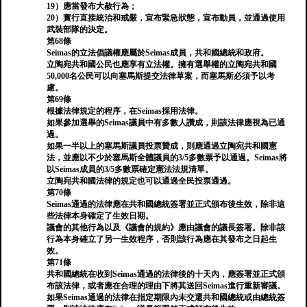
19）應當發布大赦行為；
20）實行直接統治和戒嚴，宣布緊急狀態，宣布動員，並通過使用
武裝部隊的決定。
第68條
Seimas的立法倡議權應屬於Seimas成員，共和國總統和政府。
立陶宛共和國公民也應享有立法權。擁有選舉權的立陶宛共和國
50,000名公民可以向塞馬斯提交法律草案，而塞馬斯必須予以考
慮。
第69條
根據法律規定的程序，在Seimas採用法律。
如果參加選舉的Seimas議員中有多數人讚成，則該法律應視為已通
過。
如果一半以上的塞馬斯議員投票贊成，則應通過立陶宛共和國憲
法，並應以不少於塞馬斯全體議員的3/5多數票予以通過。Seimas將
以Seimas成員的3/5多數票確定憲法法規清單。
立陶宛共和國法律的規定也可以通過全民投票通過。
第70條
Seimas通過的法律應在共和國總統簽署並正式頒布後生效，除非這
些法律本身確定了生效日期。
議會的其他行為以及《議會的規約》應由議會的議長簽署。除非該
行為本身確立了另一生效程序，否則該行為應在其發布之日起生
效。
第71條
共和國總統在收到Seimas通過的法律後的十天內，應簽署並正式頒
布該法律，或者應在合理的理由下將其送回Seimas進行重新審議。
如果Seimas通過的法律在指定期限內未交還共和國總統或由總統簽