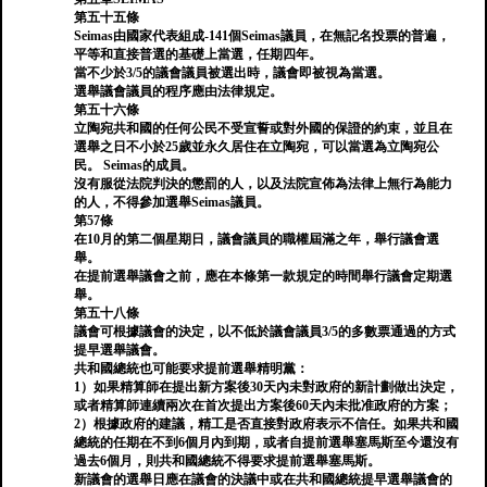
第五十五條
Seimas由國家代表組成-141個Seimas議員，在無記名投票的普遍，
平等和直接普選的基礎上當選，任期四年。
當不少於3/5的議會議員被選出時，議會即被視為當選。
選舉議會議員的程序應由法律規定。
第五十六條
立陶宛共和國的任何公民不受宣誓或對外國的保證的約束，並且在
選舉之日不小於25歲並永久居住在立陶宛，可以當選為立陶宛公
民。 Seimas的成員。
沒有服從法院判決的懲罰的人，以及法院宣佈為法律上無行為能力
的人，不得參加選舉Seimas議員。
第57條
在10月的第二個星期日，議會議員的職權屆滿之年，舉行議會選
舉。
在提前選舉議會之前，應在本條第一款規定的時間舉行議會定期選
舉。
第五十八條
議會可根據議會的決定，以不低於議會議員3/5的多數票通過的方式
提早選舉議會。
共和國總統也可能要求提前選舉精明黨：
1）如果精算師在提出新方案後30天內未對政府的新計劃做出決定，
或者精算師連續兩次在首次提出方案後60天內未批准政府的方案；
2）根據政府的建議，精工是否直接對政府表示不信任。如果共和國
總統的任期在不到6個月內到期，或者自提前選舉塞馬斯至今還沒有
過去6個月，則共和國總統不得要求提前選舉塞馬斯。
新議會的選舉日應在議會的決議中或在共和國總統提早選舉議會的