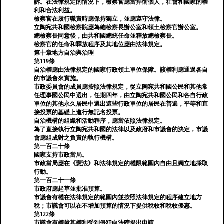
訴。在法律規定的情況下，檢察官應當捍衛個人，社會和國家的權
利和合法利益。
檢察官在履行職責時應保持獨立，並應遵守法律。
立陶宛共和國檢察院應為總檢察長辦公室和領土檢察官辦公室。
總檢察長同意後，由共和國總統任命並釋放總檢察長。
檢察官的任命和釋放程序及其地位應由法律規定。
第十章地方自治與治理
第119條
自治權應由法律規定的國家行政領土單位保障。該權利應通過各自
的市議會來實施。
市政委員會的成員應按照法律規定，從立陶宛共和國公民和其他常
任理事國公民中選出，任期四年，由立陶宛共和國公民和各自行政
單位的其他永久居民中選出這些行政單位的居民在普遍，平等和直
接投票的基礎上進行無記名投票。
自治機構的組織和活動程序，應當依照法律規定。
為了直接執行立陶宛共和國的法律以及政府和市議會的決定，市議
會應組成對之負責的執行機構。
第一百二十條
國家支持市政當局。
市政當局應在《憲法》和法律規定的權限範圍內自由且獨立地採取
行動。
第一百二十一條
市政府應起草並批准預算。
市議會有權在法律規定的範圍內並按照法律規定的程序建立地方
稅；市議會可以在不增加預算的情況下提供稅收和稅收優惠。
第122條
市議會有權就其權利受到侵犯向法院提出申請。