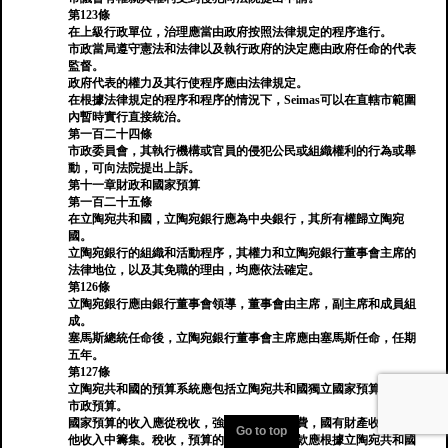
第123條
在上級行政單位，治理應當由政府按照法律規定的程序進行。
市政當局遵守憲法和法律以及執行政府的決定應由政府任命的代表
監督。
政府代表的權力及其行使程序應由法律規定。
在根據法律規定的程序和程序的情況下，Seimas可以在直轄市範圍
內暫時實行直接統治。
第一百二十四條
市政委員會，其執行機構或官員的侵犯公民或組織權利的行為或舉
動，可向法院提出上訴。
第十一章財政和國家預算
第一百二十五條
在立陶宛共和國，立陶宛銀行應為中央銀行，其所有權歸立陶宛
國。
立陶宛銀行的組織和活動程序，其權力和立陶宛銀行董事會主席的
法律地位，以及其免職的理由，均應依法確定。
第126條
立陶宛銀行應由銀行董事會領導，董事會由主席，副主席和成員組
成。
塞馬斯總統任命後，立陶宛銀行董事會主席應由塞馬斯任命，任期
五年。
第127條
立陶宛共和國的預算系統應包括立陶宛共和國獨立國家預算和獨立
市政預算。
國家預算的收入應從稅收，強制性支付，徵費，國有財產收入和其
Go to top
他收入中籌集。稅收，預算的其他款項和徵款應根據立陶宛共和國