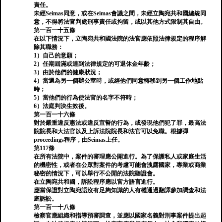
責任。
未經Seimas同意，或在Seimas會議之間，未經立陶宛共和國總統同
意，不得將法官判處刑事責任或拘留，或以其他方式限制其自由。
第一百一十五條
在以下情況下，立陶宛共和國法院的法官應依照法律規定的程序解
除其職務：
1）自己的意願；
2）任期屆滿或達到法律規定的可退休金年齡；
3）由於他們的健康狀況；
4）當選為另一個辦公室時，或經他們同意轉移到另一個工作地點
時；
5）當他們的行為使法官的名字不符時；
6）法庭判決生效後。
第一百一十六條
對於嚴重違反憲法或違反宣誓的行為，或發現他們犯了罪，最高法
院院長和大法官以及上訴法院院長和法官可以免職。根據彈
proceedings程序，由Seimas上任。
第117條
在所有法院中，案件的審理應公開進行。為了保護私人或家庭生活
的機密性，或者在公眾對案件的考慮可能會洩露國家，專業或商業
秘密的情況下，可以舉行不公開的法院聽證會。
在立陶宛共和國，訴訟程序應以官方語言進行。
應當保證對立陶宛語沒有足夠知識的人有權通過翻譯參加調查和法
庭訴訟。
第一百一十八條
檢察官應組織和指導預審調查，並應以國家名義對刑事案件提出起