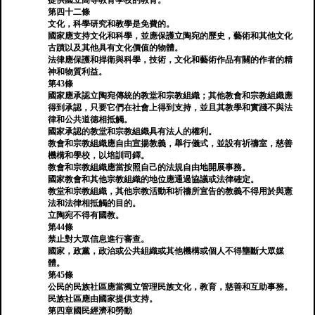
提供國立高等教育學校的教育。
第四十二條
文化，科學研究和教學是免費的。
國家應支持文化和科學，並應保護立陶宛的歷史，藝術和其他文化
古蹟以及其他具有文化價值的物體。
法律應保護和捍衛與科學，技術，文化和藝術作品有關的作者的精
神和物質利益。
第43條
國家應承認立陶宛傳統的教堂和宗教組織；其他教會和宗教組織應
得到承認，只要它們在社會上得到支持，並且其教學和實踐不與法
律和公共道德相抵觸。
國家承認的教堂和宗教組織具有法人的權利。
教會和宗教組織應自由宣揚教義，舉行儀式，並設有祈禱室，慈善
機構和學校，以培訓司鐸。
教會和宗教組織應當按照自己的法規自由地開展事務。
國家教會和其他宗教組織的地位應通過協議或法律確定。
教堂和宗教組織，其他宗教活動和祈禱所宣告的教義不得用於與憲
法和法律相抵觸的目的。
立陶宛不得有國教。
第44條
禁止對大眾信息進行審查。
國家，政黨，政治或公共組織或其他機構或個人不得壟斷大眾媒
體。
第45條
公民的民族社區應當獨立管理民族文化，教育，慈善和互助事務。
民族社區應由國家提供支持。
第四章國民經濟和勞動