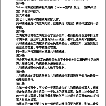
第76條
Seimas活動的結構和程序應由《 Seimas規約》規定。《塞馬斯法
規》具有法律效力。
第六章總統
第七十七條共和國總統為國家元首。
共和國總統應代表立陶宛國，並應執行《憲法》和法律規定的一切
事務。
第78條
立陶宛裔後裔在立陶宛居住了至少三年，但前提是他在選舉日之前
年滿40歲，並且可以當選為Seimas成員，但可以選舉共和國總統。
共和國總統由立陶宛共和國公民選舉產生，任期五年，通過無記名
投票進行普遍，平等和直接普選。
同一個人不得連續兩次當選共和國總統。
第79條
符合第78條第1款規定的條件並收集不少於20,000名選民簽名的立陶
宛共和國公民，均應註冊為總統候選人。
共和國總統職位的候選人人數不受限制。
第80條
共和國總統的定期選舉應在共和國總統任期屆滿前兩個月的最後一
個星期日舉行。
第81條
在第一輪投票中，不少於一半選民參加的共和國總統候選人，應獲
得參加選舉的所有選民中一半以上的選票當選。如果少於全體選民
的一半參加選舉，則獲得最多票數但不少於所有選民票數的1/3的候
選人被視為當選。
如果在第一輪投票中沒有一個候選人獲得必要的票數，則第二輪投