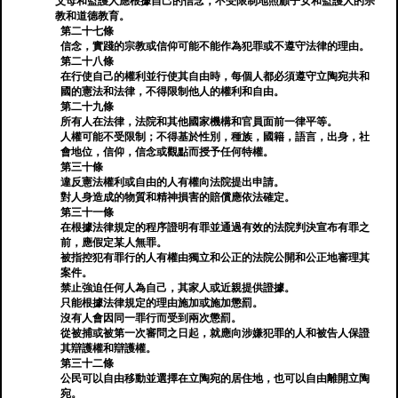
父母和監護人應根據自己的信念，不受限制地照顧子女和監護人的宗
教和道德教育。
第二十七條
信念，實踐的宗教或信仰可能不能作為犯罪或不遵守法律的理由。
第二十八條
在行使自己的權利並行使其自由時，每個人都必須遵守立陶宛共和
國的憲法和法律，不得限制他人的權利和自由。
第二十九條
所有人在法律，法院和其他國家機構和官員面前一律平等。
人權可能不受限制；不得基於性別，種族，國籍，語言，出身，社
會地位，信仰，信念或觀點而授予任何特權。
第三十條
違反憲法權利或自由的人有權向法院提出申請。
對人身造成的物質和精神損害的賠償應依法確定。
第三十一條
在根據法律規定的程序證明有罪並通過有效的法院判決宣布有罪之
前，應假定某人無罪。
被指控犯有罪行的人有權由獨立和公正的法院公開和公正地審理其
案件。
禁止強迫任何人為自己，其家人或近親提供證據。
只能根據法律規定的理由施加或施加懲罰。
沒有人會因同一罪行而受到兩次懲罰。
從被捕或被第一次審問之日起，就應向涉嫌犯罪的人和被告人保證
其辯護權和辯護權。
第三十二條
公民可以自由移動並選擇在立陶宛的居住地，也可以自由離開立陶
宛。