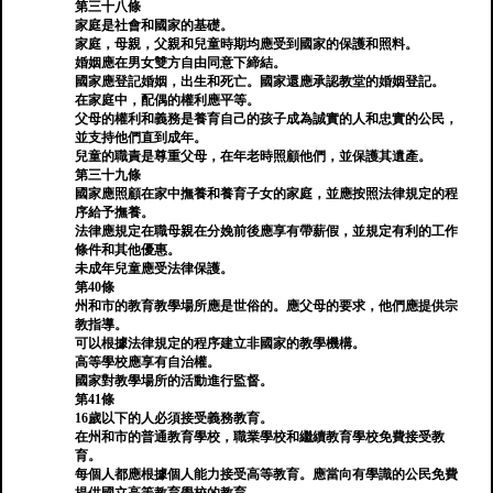
第三十八條
家庭是社會和國家的基礎。
家庭，母親，父親和兒童時期均應受到國家的保護和照料。
婚姻應在男女雙方自由同意下締結。
國家應登記婚姻，出生和死亡。國家還應承認教堂的婚姻登記。
在家庭中，配偶的權利應平等。
父母的權利和義務是養育自己的孩子成為誠實的人和忠實的公民，
並支持他們直到成年。
兒童的職責是尊重父母，在年老時照顧他們，並保護其遺產。
第三十九條
國家應照顧在家中撫養和養育子女的家庭，並應按照法律規定的程
序給予撫養。
法律應規定在職母親在分娩前後應享有帶薪假，並規定有利的工作
條件和其他優惠。
未成年兒童應受法律保護。
第40條
州和市的教育教學場所應是世俗的。應父母的要求，他們應提供宗
教指導。
可以根據法律規定的程序建立非國家的教學機構。
高等學校應享有自治權。
國家對教學場所的活動進行監督。
第41條
16歲以下的人必須接受義務教育。
在州和市的普通教育學校，職業學校和繼續教育學校免費接受教
育。
每個人都應根據個人能力接受高等教育。應當向有學識的公民免費