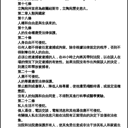
第十七條
立陶宛州首府為維爾紐斯市，立陶宛歷史悠久。
第二章人類與國家
第十八條
人權和自由是與生俱來的。
第十九條
人的生命權應受法律保護。
第二十條
人身自由不可侵犯。
任何人都不得被任意逮捕或拘留。除非根據法律規定的程序，否則不
得剝奪任何人的自由。
必須公然逮捕被逮捕的人，在48小時之內將其帶到法院，以在該人在
場的情況下決定逮捕的有效性。如果法院沒有作出拘留該人的決定，
則應立即釋放被捕者。
第二十一條
人應不可侵犯。
人的尊嚴應受法律保護。
禁止酷刑或傷害人，降低人格尊嚴，使他遭受殘酷待遇，或規定這種
懲罰。
沒有人的知識和自由同意，不得對其進行科學或醫學實驗。
第二十二條
私人生活不可侵犯。
個人通信，電話交談，電報消息和其他通信應不可侵犯。
有關個人私生活的信息只能在法院有正當理由的決定下並僅依法收
集。
法院和法院應保護所有人，使其免受任意或非法干涉其私人和家庭生