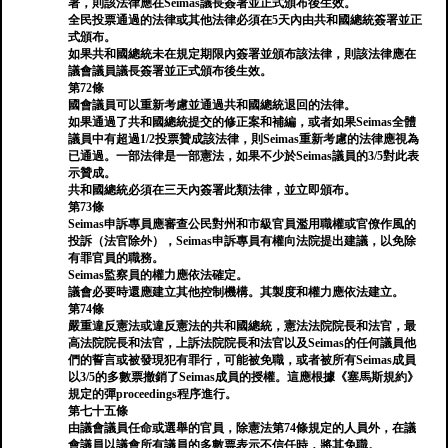
署，則該法律應在Seimas議長簽署並正式頒布後生效。
全民投票通過的法律或其他法律必須在5天內由共和國總統簽署並正
式頒布。
如果共和國總統未在規定期限內簽署並頒布該法律，則該法律應在
議會議員議長簽署並正式頒布後生效。
第72條
國會議員可以重新考慮並通過共和國總統退回的法律。
如果通過了共和國總統提交的修正案和補編，或者如果Seimas全體
議員中有超過1/2投票贊成該法律，則Seimas重新考慮的法律應視為
已通過。一部法律是一部憲法，如果不少於Seimas議員的3/5對此表
示贊成。
共和國總統必須在三天內簽署此類法律，並立即頒布。
第73條
Seimas申訴專員應審查公民對州和市級官員濫用職權或官僚作風的
投訴（法官除外），Seimas申訴專員有權向法院提出建議，以免除
有罪官員的職務。
Seimas監察員的權力應依法確定。
議會必要時還應建立其他控制機構。其製度和權力應依法建立。
第74條
嚴重違反憲法或違反憲法的共和國總統，憲法法院院長和法官，最
高法院院長和法官，上訴法院院長和法官以及Seimas的任何議員他
們的誓言或被發現犯有罪行，可能被免職，或者被所有Seimas成員
以3/5的多數票撤銷了Seimas成員的授權。這應根據《塞馬斯規約》
規定的彈proceedings程序進行。
第七十五條
由議會議員任命或選舉的官員，除憲法第74條規定的人員外，在議
會議員以議會所有議員的多數票表示不信任時，將其免職。