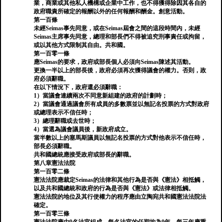
業，商業或其他私人機構或企業中工作，也不得獲得除因其各自的
政府職責所確定的報酬以外的任何報酬和酬金。創意活動。
第一百條
未經Seimas事先同意，或在Seimas屆會之間的這段時間內，未經
Seimas主席事先同意，總理和部長們不得被追究刑事責任或拘留，
或以其他方式限制其自由。共和國。
第一百零一條
應Seimas的要求，政府或部長個人必須向Seimas陳述其活動。
更換一半以上的部長後，政府必須再次獲得議會的權力。否則，政
府必須辭職。
在以下情況下，政府還必須辭職：
1）當議會連續兩次不同意新組建的政府的計劃時；
2）當議會通過議會所有成員的多數票並以無記名投票的方式對政府
或總理表示不信任時；
3）總理辭職或去世時；
4）當選為議會議員後，新政府成立。
當半數以上的塞馬斯議員以無記名投票的方式對他表示不信任時，
部長必須辭職。
共和國總統應接受政府或部長的辭職。
第八章憲法法院
第一百零二條
憲法法院應裁定Seimas的法律和其他行為是否與《憲法》相抵觸，
以及共和國總統和政府的行為是否與《憲法》或法律相抵觸。
憲法法院的地位及其行使權力的程序應由立陶宛共和國憲法法院法
確定。
第一百零三條