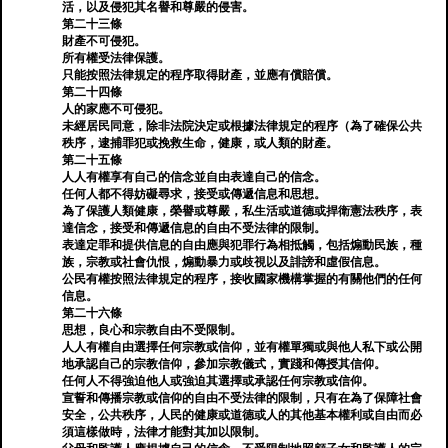
活，以及侵犯其名譽和尊嚴的侵害。
第二十三條
財產不可侵犯。
所有權受法律保護。
只能按照法律規定的程序取得財產，並應有償賠償。
第二十四條
人的家應不可侵犯。
未經居民同意，除非法院決定或根據法律規定的程序（為了確保公共
秩序，逮捕罪犯或挽救生命，健康，或人類的財產。
第二十五條
人人有權享有自己的信念並自由表達自己的信念。
任何人都不得妨礙尋求，接受或傳遞信息和思想。
為了保護人類健康，榮譽或尊嚴，私生活或道德或捍衛憲法秩序，表
達信念，接受和傳遞信息的自由不受法律的限制。
表達定罪和提供信息的自由應與犯罪行為相抵觸，包括煽動民族，種
族，宗教或社會仇恨，煽動暴力或歧視以及誹謗和虛假信息。
公民有權按照法律規定的程序，接收國家機構掌握的有關他們的任何
信息。
第二十六條
思想，良心和宗教自由不受限制。
人人有權自由選擇任何宗教或信仰，並有權單獨或與他人私下或公開
地承認自己的宗教信仰，參加宗教儀式，實踐和傳授其信仰。
任何人不得強迫他人或強迫其選擇或承認任何宗教或信仰。
宣誓和傳播宗教或信仰的自由不受法律的限制，只有在為了保障社會
安全，公共秩序，人民的健康或道德或人的其他基本權利或自由而必
須這樣做時，法律才能對其加以限制。