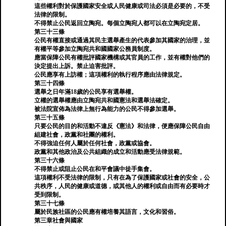
這些權利對於保護國家安全或人民健康或司法必須是必要的，不受
法律的限制。
不得禁止公民返回立陶宛。每個立陶宛人都可以在立陶宛定居。
第三十三條
公民有權直接或通過其民主選舉產生的代表參加其國家的治理，並
有權平等參加立陶宛共和國國家公務員制度。
應當保障公民有權批評國家機構或其官員的工作，並有權對他們的
決定提出上訴。禁止迫害批評。
公民應享有上訪權；這項權利的執行程序應由法律規定。
第三十四條
選舉之日年滿18歲的公民享有選舉權。
立權的選舉權應由立陶宛共和國憲法和選舉法確定。
被法院宣佈為法律上無行為能力的公民不得參加選舉。
第三十五條
只要公民的目的和活動不違反《憲法》和法律，便應保障公民自由
組建社會，政黨和社團的權利。
不得強迫任何人屬於任何社會，政黨或協會。
政黨和其他政治及公共組織的成立和活動應受法律規範。
第三十六條
不得禁止或阻止公民在和平會議中徒手集會。
這項權利不受法律的限制，只有在為了保護國家或社會的安全，公
共秩序，人民的健康或道德，或其他人的權利或自由而有必要時才
受到限制。
第三十七條
屬於民族社區的公民應有權培養其語言，文化和習俗。
第三章社會與國家