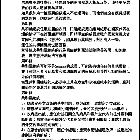
票應在兩週後舉行，得票最多的兩名候選人相互反對。獲得更多選
票的候選人將被視為當選。
如果參加第一輪投票的候選人不超過兩名，而他們都沒有獲得必要
的選票數，則應進行重複選舉。
第82條
共和國總統任期屆滿的次日，民選總統應在維爾紐斯在國家代表在
場的情況下在維爾紐斯就​​職，即精明黨的成員就職向國家宣誓忠於
立陶宛共和國和《憲法》，認真履行其職務，對所有人平等。
連任的共和國總統也將宣誓。
宣誓效忠共和國總統的行為應由他和憲法法院院長簽署，如無總
統，則由憲法法院法官簽署。
第83條
共和國總統可能不是Seimas的成員，可能沒有擔任任何其他職務，
並且可能不會收到為共和國總統確定的報酬和創造性活動的報酬以
外的任何報酬。
當選共和國總統的人必須中止其在政黨和政治組織中的活動，直到
開始新的競選共和國總統的運動。
第84條
共和國總統：
1）應決定外交政策的基本問題，並與政府一道製定外交政策；
2）應簽署立陶宛共和國的國際條約，並將其提交給Seimas批准；
3）政府提出後，應任命並召回立陶宛共和國外交代表前往外國和國
際組織；應當收到外國外交代表的全權證書和召回信；並賦予最高
的外交官銜和特別頭銜；
4）在議會的同意下，應任命總理；應責令總理組建政府；並應批准
建制政府的組成；