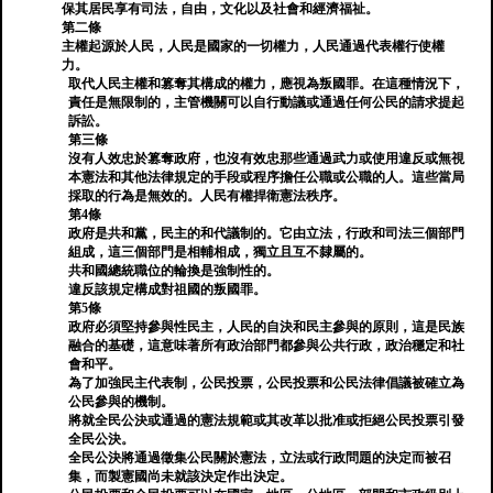
保其居民享有司法，自由，文化以及社會和經濟福祉。
第二條
主權起源於人民，人民是國家的一切權力，人民通過代表權行使權
力。
取代人民主權和篡奪其構成的權力，應視為叛國罪。在這種情況下，
責任是無限制的，主管機關可以自行動議或通過任何公民的請求提起
訴訟。
第三條
沒有人效忠於篡奪政府，也沒有效忠那些通過武力或使用違反或無視
本憲法和其他法律規定的手段或程序擔任公職或公職的人。這些當局
採取的行為是無效的。人民有權捍衛憲法秩序。
第4條
政府是共和黨，民主的和代議制的。它由立法，行政和司法三個部門
組成，這三個部門是相輔相成，獨立且互不隸屬的。
共和國總統職位的輪換是強制性的。
違反該規定構成對祖國的叛國罪。
第5條
政府必須堅持參與性民主，人民的自決和民主參與的原則，這是民族
融合的基礎，這意味著所有政治部門都參與公共行政，政治穩定和社
會和平。
為了加強民主代表制，公民投票，公民投票和公民法律倡議被確立為
公民參與的機制。
將就全民公決或通過的憲法規範或其改革以批准或拒絕公民投票引發
全民公決。
全民公決將通過徵集公民關於憲法，立法或行政問題的決定而被召
集，而製憲國尚未就該決定作出決定。