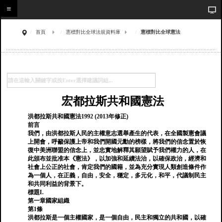
首頁
憲標對比全球法規資料庫
憲標對比全球憲法
宏都拉斯共和國憲法
洪都拉斯共和國憲法1992 (2013年修正)
前言
我們，由洪都拉斯人民的主權意志選舉產生的代表，在全國製憲會議
上開會，呼籲保護上帝和我們開國元勳的榜樣，將我們的信念置於恢
復中美洲聯盟的信念上，並忠實地解釋其願望賦予我們權力的人，在
此頒布並批准本《憲法》，以加強和延續法治，以確保政治，經濟和
社會上公正的社會，肯定我們的國籍，並為充分實現人類創造條件作
為一個人，在正義，自由，安全，穩定，多元化，和平，代議制民主
和共同利益的背景下。
標題I.
第一章國家組織
第1條
洪都拉斯是一個主權國家，是一個自由，民主和獨立的共和國，以確