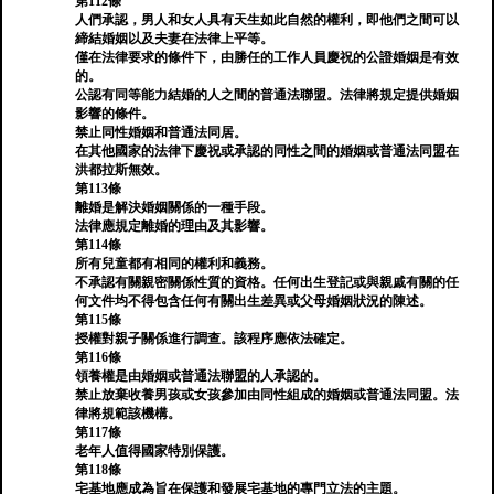
第112條
人們承認，男人和女人具有天生如此自然的權利，即他們之間可以
締結婚姻以及夫妻在法律上平等。
僅在法律要求的條件下，由勝任的工作人員慶祝的公證婚姻是有效
的。
公認有同等能力結婚的人之間的普通法聯盟。法律將規定提供婚姻
影響的條件。
禁止同性婚姻和普通法同居。
在其他國家的法律下慶祝或承認的同性之間的婚姻或普通法同盟在
洪都拉斯無效。
第113條
離婚是解決婚姻關係的一種手段。
法律應規定離婚的理由及其影響。
第114條
所有兒童都有相同的權利和義務。
不承認有關親密關係性質的資格。任何出生登記或與親戚有關的任
何文件均不得包含任何有關出生差異或父母婚姻狀況的陳述。
第115條
授權對親子關係進行調查。該程序應依法確定。
第116條
領養權是由婚姻或普通法聯盟的人承認的。
禁止放棄收養男孩或女孩參加由同性組成的婚姻或普通法同盟。法
律將規範該機構。
第117條
老年人值得國家特別保護。
第118條
宅基地應成為旨在保護和發展宅基地的專門立法的主題。