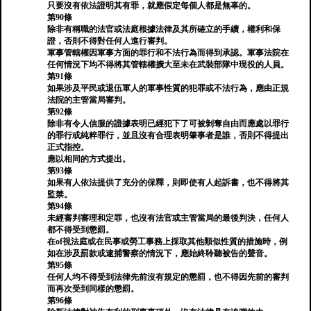
只要沒有依法證明其有罪，就應假定每個人都是無辜的。
第90條
除非有稱職的法官或法庭根據法律及其所確立的手續，權利和保
證，否則不得對任何人進行審判。
軍事管轄權因軍事方面的罪行和不法行為而得到承認。軍事法院在
任何情況下均不得將其管轄權擴大至未在武裝部隊中現役的人員。
第91條
如果涉及平民或退伍軍人的軍事性質的犯罪或不法行為，應由正規
法院的主管當局審判。
第92條
除非有令人信服的證據表明已經犯下了可被剝奪自由而應處以罪行
的罪行或純粹罪行，並且沒有合理表明肇事者是誰，否則不得提出
正式指控。
應以相同的方式提出。
第93條
如果有人依法提供了充分的保釋，則即使有人起訴書，也不得將其
監禁。
第94條
未經審判審理和定罪，也沒有法官或主管當局的最後判決，任何人
都不得受到懲罰。
在of視法庭或在民事或勞工事務上採取其他類似性質的措施時，例
如在涉及罰款或逮捕警察的情況下，應始終聆聽被告的聲音。
第95條
任何人均不得受到法律先前沒有規定的懲罰，也不得因先前的審判
而再次受到同樣的懲罰。
第96條