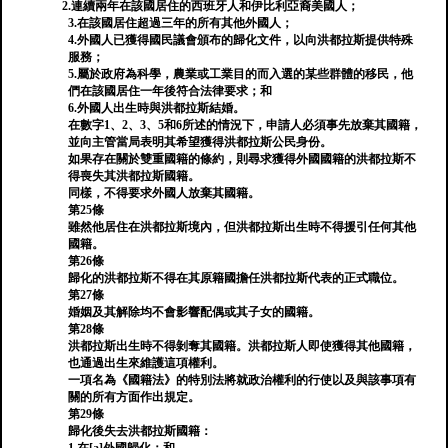
2.連續兩年在該國居住的西班牙人和伊比利亞裔美國人；
3.在該國居住超過三年的所有其他外國人；
4.外國人已獲得國民議會頒布的歸化文件，以向洪都拉斯提供特殊
服務；
5.屬於政府為科學，農業或工業目的而入選的某些群體的移民，他
們在該國居住一年後符合法律要求；和
6.外國人出生時與洪都拉斯結婚。
在數字1、2、3、5和6所述的情況下，申請人必須事先放棄其國籍，
並向主管當局表明其希望獲得洪都拉斯公民身份。
如果存在關於雙重國籍的條約，則尋求獲得外國國籍的洪都拉斯不
得喪失其洪都拉斯國籍。
同樣，不得要求外國人放棄其國籍。
第25條
雖然他居住在洪都拉斯境內，但洪都拉斯出生時不得援引任何其他
國籍。
第26條
歸化的洪都拉斯不得在其原籍國擔任洪都拉斯代表的正式職位。
第27條
婚姻及其解除均不會影響配偶或其子女的國籍。
第28條
洪都拉斯出生時不得剝奪其國籍。洪都拉斯人即使獲得其他國籍，
也通過出生來維護這項權利。
一項名為《國籍法》的特別法將就政治權利的行使以及與該事項有
關的所有方面作出規定。
第29條
歸化後失去洪都拉斯國籍：