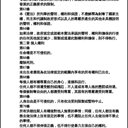
發展的正義要求的限制。
第63條
本《憲法》所列舉的聲明，權利和保證，不應解釋為剝奪了國家主
權，民主和代議制政府形式以及人的尊嚴所產生的其他未具體說明
的聲明，權利和保證。
第64條
如果法律，政府規定或規範本憲法承認的聲明，權利和擔保的行使
的任何其他規定減少，限製或逃避此類權利和擔保，則不得執行。
第二章 個人權利
第65條
生命權是不可侵犯的。
第66條
廢除死刑。
第67條
未出生者應視為在法律規定的範圍內享有的所有權利已出生。
第68條
每個人都有權尊重自己的身心，道德和品行。
任何人都不得遭受酷刑或殘忍，不人道或有辱人格的懲罰或待遇。
每個被剝奪自由的人都應受到尊重，其固有的尊嚴應受到尊重。
第69條
人身自由是不可侵犯的，只有依法受到限製或暫時中止。
第70條
所有洪都拉斯人有權做對他人無害的事情；同樣，任何人都沒有義
務去做法律上沒有規定的事情，也不應阻止任何人去做法律不禁止
的事情。
任何人都不得伸張正義，也不得行使暴力主張自己的權利。