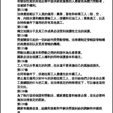
有類似性質的其他企業中提供家政服務的人應被視為體力勞動者，
並被賦予權利。
第132條
法律應規範以下人員的僱用：農業，畜牧和林業工人；陸，空，
海，內陸水運和鐵路運輸工人；採礦和石油工人；業務員工，以及
在特殊條件下僱用的所有其他員工。
第133條
獨立知識分子及其工作成果必須受到保護性立法的保護。
第134條
勞資關係引起的一切糾紛均受勞動管轄。法律應制定管轄該管轄權
的相應規則以及受其管轄的機構。
第135條
勞動法應以資本和勞動之間的和諧作為生產要素。
國家必須在保護工人權利的同時保護資本和雇主。
第136條
工人可以分享雇主的利潤，但永遠不要承擔自己的風險或損失。
第137條
在同等條件下，洪都拉斯工人應優先於外國工人。
禁止雇主僱用少於90％的洪都拉斯工人，並付給他們少於各自企業
工資總額的85％的工資。在法律規定的特殊情況下，可以修改這些
百分比。
第138條
為了執行這些保證和勞動法，國家應監督和檢查企業，並在必要時
施加法律規定的罰款。
第139條
國家有義務促進，組織和規範和平解決勞資糾紛的調解和仲裁程
序。