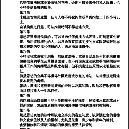
除非依據法律或基於法律的判決，否則不得提供任何私人服務，也
不得提供免費的服務。
第71條
未經主管當局處置，任何人都不得被拘留或單獨拘禁二十四小時以
上。
自被拘留之日起，司法拘留時間不得超過六天。
第72條
思想表達應是免費的，可以通過任何傳播方式表達，而無需事先審
查。濫用這項權利的人，以及通過直接或間接的方式限製或限制思
想和觀點的交流和傳播的人，應承擔法律責任。
第73條
不得沒收或沒收印刷廠，無線電廣播，電視台以及任何其他廣播和
傳播信息的手段及其機器設備，也不得因為違法或輕罪而關閉或中
斷其工作與傳播思想和觀念有關，但不損害這些原因依法引起的責
任。
傳播思想的企業不得獲得外國政府或政黨的補貼。法律應規定對違
反本規定的處罰。
報紙，廣播和電視新聞廣播的控制以及其知識，政治和行政解釋應
由洪都拉斯人一生就行使。
第74條
思想和言論自由權可能不受間接手段的限制，例如濫用政府或政府
對新聞紙，無線電廣播頻率或用於傳播信息的設備的控制權。
第75條
規范思想表達的法律可以建立事先的審查制度，以保護社會的道德
和文化價值以及人的權利，尤其是兒童，青少年和青年的權利。
含酒精飲料和煙草消費的商業廣告應受法律管制。