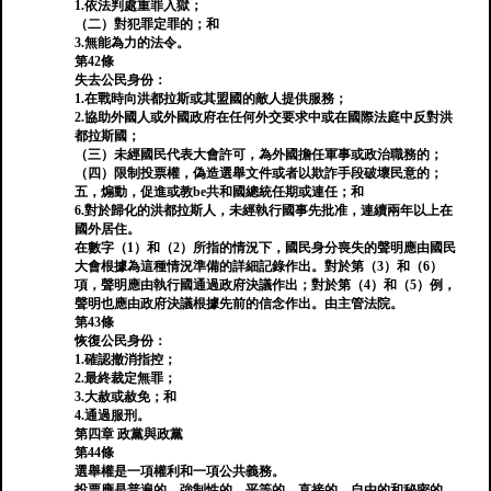
1.依法判處重罪入獄；
（二）對犯罪定罪的；和
3.無能為力的法令。
第42條
失去公民身份：
1.在戰時向洪都拉斯或其盟國的敵人提供服務；
2.協助外國人或外國政府在任何外交要求中或在國際法庭中反對洪
都拉斯國；
（三）未經國民代表大會許可，為外國擔任軍事或政治職務的；
（四）限制投票權，偽造選舉文件或者以欺詐手段破壞民意的；
五，煽動，促進或教be共和國總統任期或連任；和
6.對於歸化的洪都拉斯人，未經執行國事先批准，連續兩年以上在
國外居住。
在數字（1）和（2）所指的情況下，國民身分喪失的聲明應由國民
大會根據為這種情況準備的詳細記錄作出。對於第（3）和（6）
項，聲明應由執行國通過政府決議作出；對於第（4）和（5）例，
聲明也應由政府決議根據先前的信念作出。由主管法院。
第43條
恢復公民身份：
1.確認撤消指控；
2.最終裁定無罪；
3.大赦或赦免；和
4.通過服刑。
第四章 政黨與政黨
第44條
選舉權是一項權利和一項公共義務。
投票應是普遍的，強制性的，平等的，直接的，自由的和秘密的。