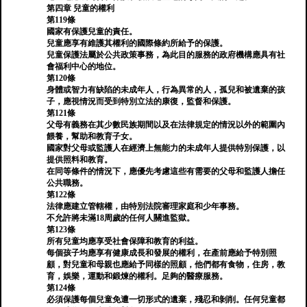
第四章 兒童的權利
第119條
國家有保護兒童的責任。
兒童應享有維護其權利的國際條約所給予的保護。
兒童保護法屬於公共政策事務，為此目的服務的政府機構應具有社
會福利中心的地位。
第120條
身體或智力有缺陷的未成年人，行為異常的人，孤兒和被遺棄的孩
子，應視情況而受到特別立法的康復，監督和保護。
第121條
父母有義務在其少數民族期間以及在法律規定的情況以外的範圍內
餵養，幫助和教育子女。
國家對父母或監護人在經濟上無能力的未成年人提供特別保護，以
提供照料和教育。
在同等條件的情況下，應優先考慮這些有需要的父母和監護人擔任
公共職務。
第122條
法律應建立管轄權，由特別法院審理家庭和少年事務。
不允許將未滿18周歲的任何人關進監獄。
第123條
所有兒童均應享受社會保障和教育的利益。
每個孩子均應享有健康成長和發展的權利，在產前應給予特別照
顧，對兒童和母親也應給予同樣的照顧，他們都有食物，住房，教
育，娛樂，運動和鍛煉的權利。足夠的醫療服務。
第124條
必須保護每個兒童免遭一切形式的遺棄，殘忍和剝削。任何兒童都