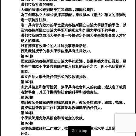
洪都拉斯社會的轉型。
大學的法律和細則應決定其組織，職能和屬性。
為了創建私立大學並發揮其職能，應根據本《憲法》確立的原則制
定一項特殊法律。
唯一具有官方效力的學位是洪都拉斯國立自治大學授予的學位，以
及洪都拉斯國立自治大學認可的私立和外國大學授予的學位。
洪都拉斯國立自治大學是唯一授權確定外國大學畢業生專業人才的
納入的機構。
只有擁有有效學位的人才能從事專業活動。
行政機關授予的非大學學位應具有法律效力。
第161條
國家應為洪都拉斯國立自治大學的維護，發展和擴大作出貢獻，要
求每年撥款不少於共和國淨收入預算的百分之六，但不包括貸款和
捐款。
國立自治大學免徵任何形式的稅款或捐款。
第162條
由於其信息和教育性質，教學具有社會和人的功能，這決定了教育
者對學生，其工作機構和社會的科學和道德責任。
第163條
培訓教師是國家的專有職能和責任。教師是指管理，組織，指導，
傳授或監督教育工作且其職業為教學職業的任何人。
第164條
小學教師應免除其薪金和養老金的稅款。
第165條
法律保證教師的工作穩定，按照其高尚使命生活水平以及足夠的退
Go to top
休金。