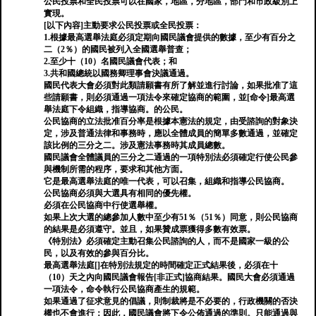
公民投票和全民投票可以在國家，地區，分地區，部門和市政級別上
實現。
[以下內容]主動要求公民投票或全民投票：
1.根據最高選舉法庭必須定期向國民議會提供的數據，至少有百分之
二（2％）的國民被列入全國選舉普查；
2.至少十（10）名國民議會代表；和
3.共和國總統以國務卿理事會決議通過。
國民代表大會必須對此類請願書有所了解並進行討論，如果批准了這
些請願書，則必須通過一項法令來確定協商的範圍，並[命令]最高選
舉法庭下令組織，指導協商。的公民。
公民協商的立法批准百分率是根據本憲法的規定，由受諮詢的對象決
定，涉及普通法律和事務時，應以全體成員的簡單多數通過，並確定
該比例的三分之二。涉及憲法事務時其成員總數。
國民議會全體議員的三分之二通過的一項特別法必須確定行使公民參
與機制所需的程序，要求和其他方面。
它是最高選舉法庭的唯一代表，可以召集，組織和指導公民協商。
公民協商必須與大選具有相同的優先權。
必須在公民協商中行使選舉權。
如果上次大選的總參加人數中至少有51％（51％）同意，則公民協商
的結果是必須遵守。並且，如果贊成票獲得多數有效票。
《特別法》必須確定主動召集公民諮詢的人，而不是國家一級的公
民，以及有效的參與百分比。
最高選舉法庭[]在特別法規定的時間確定正式結果後，必須在十
（10）天之內向國民議會報告[非正式]協商結果。國民大會必須通過
一項法令，命令執行公民協商產生的規範。
如果通過了征求意見的倡議，則制裁將是不必要的，行政機關的否決
權也不會進行；因此，國民議會將下令公佈通過的準則。只能通過與