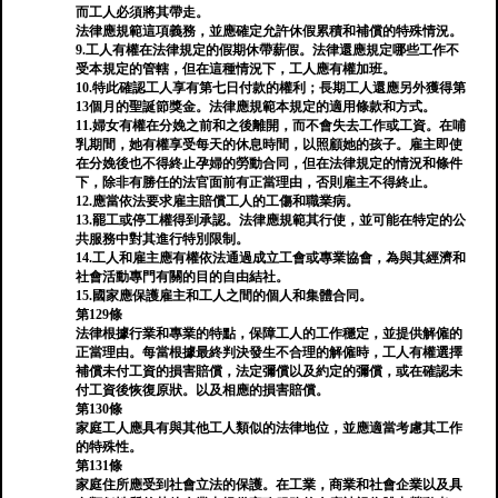
而工人必須將其帶走。
法律應規範這項義務，並應確定允許休假累積和補償的特殊情況。
9.工人有權在法律規定的假期休帶薪假。法律還應規定哪些工作不
受本規定的管轄，但在這種情況下，工人應有權加班。
10.特此確認工人享有第七日付款的權利；長期工人還應另外獲得第
13個月的聖誕節獎金。法律應規範本規定的適用條款和方式。
11.婦女有權在分娩之前和之後離開，而不會失去工作或工資。在哺
乳期間，她有權享受每天的休息時間，以照顧她的孩子。雇主即使
在分娩後也不得終止孕婦的勞動合同，但在法律規定的情況和條件
下，除非有勝任的法官面前有正當理由，否則雇主不得終止。
12.應當依法要求雇主賠償工人的工傷和職業病。
13.罷工或停工權得到承認。法律應規範其行使，並可能在特定的公
共服務中對其進行特別限制。
14.工人和雇主應有權依法通過成立工會或專業協會，為與其經濟和
社會活動專門有關的目的自由結社。
15.國家應保護雇主和工人之間的個人和集體合同。
第129條
法律根據行業和專業的特點，保障工人的工作穩定，並提供解僱的
正當理由。每當根據最終判決發生不合理的解僱時，工人有權選擇
補償未付工資的損害賠償，法定彌償以及約定的彌償，或在確認未
付工資後恢復原狀。以及相應的損害賠償。
第130條
家庭工人應具有與其他工人類似的法律地位，並應適當考慮其工作
的特殊性。
第131條
家庭住所應受到社會立法的保護。在工業，商業和社會企業以及具