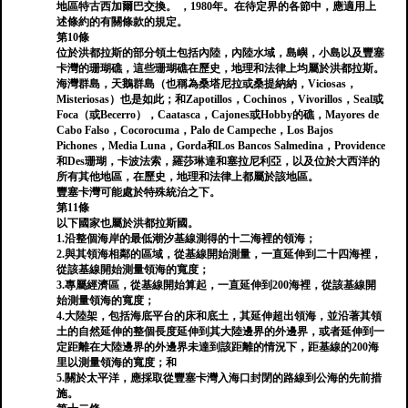
地區特古西加爾巴交換。 ，1980年。在待定界的各節中，應適用上
述條約的有關條款的規定。
第10條
位於洪都拉斯的部分領土包括內陸，內陸水域，島嶼，小島以及豐塞
卡灣的珊瑚礁，這些珊瑚礁在歷史，地理和法律上均屬於洪都拉斯。
海灣群島，天鵝群島（也稱為桑塔尼拉或桑提納納，Viciosas，
Misteriosas）也是如此；和Zapotillos，Cochinos，Vivorillos，Seal或
Foca（或Becerro），Caatasca，Cajones或Hobby的礁，Mayores de
Cabo Falso，Cocorocuma，Palo de Campeche，Los Bajos
Pichones，Media Luna，Gorda和Los Bancos Salmedina，Providence
和Des珊瑚，卡波法索，羅莎琳達和塞拉尼利亞，以及位於大西洋的
所有其他地區，在歷史，地理和法律上都屬於該地區。
豐塞卡灣可能處於特殊統治之下。
第11條
以下國家也屬於洪都拉斯國。
1.沿整個海岸的最低潮汐基線測得的十二海裡的領海；
2.與其領海相鄰的區域，從基線開始測量，一直延伸到二十四海裡，
從該基線開始測量領海的寬度；
3.專屬經濟區，從基線開始算起，一直延伸到200海裡，從該基線開
始測量領海的寬度；
4.大陸架，包括海底平台的床和底土，其延伸超出領海，並沿著其領
土的自然延伸的整個長度延伸到其大陸邊界的外邊界，或者延伸到一
定距離在大陸邊界的外邊界未達到該距離的情況下，距基線的200海
里以測量領海的寬度；和
5.關於太平洋，應採取從豐塞卡灣入海口封閉的路線到公海的先前措
施。