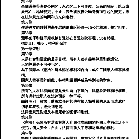
第56條
全國選舉普查是公開的，永久的且不可更改。公民的登記，以及由
於死亡，地址變更，中止，喪失或恢復公民身份而引起的變更，應
在法律規定的時間和方法內進行。
第57條
依法設立的針對選舉犯罪的刑事訴訟是一項公共權利，規定四年。
第58條
選舉犯罪和輕罪應根據普通法在普通法院審理，沒有特權。
標題III。聲明，權利和保證
第一章聲明
第59條
人是社會和國家的最高目標。所有人都有義務尊重和保護它。
人的尊嚴是不可侵犯的。
為了保障本《憲法》所承認的權利和自由，成立了國家人權專員機
構。
國家人權專員的組織，特權和歸屬將成為特別法的對象。
第60條
所有的人在法律面前都是天生自由平等的。洪都拉斯沒有特權班。
所有洪都拉斯人在法律面前一律平等。
由於性別，種族，階級或任何其他有損人類尊嚴的原因而造成的一
切形式歧視，應受到懲處。
法律應規定對違反本規定者的犯罪和刑罰。
第61條
《憲法》保障所有洪都拉斯人和居住在該國的外國人享有生活不可
侵犯，個人安全，自由，法律面前人平等和財產權的權利。
第62條
每個人的權利都受到所有人的權利，集體安全以及普遍福利和民主