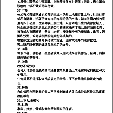
如果發生戰爭或內部動亂，則無需提前支付賠償；但是，應在緊急
狀態終止後不遲於兩年付款。
第107條
位於與相鄰國家邊界相鄰的區域中的州土地和市政土地，社區財產
或私有財產，沿著兩條海洋的海岸分佈的土地，朝向該國內部的寬
度為四十公里，位於島嶼上的土地，只有本地出生的洪都拉斯人，
完全由洪都拉斯成員組成的公司和國家機構才能以任何頭銜收購，
擁有或占有珊瑚礁，懸崖，岩石，淺灘和沙洲的珊瑚礁，礁石，淺
灘和沙洲，並處以相關的無效行為或契約。
在前款規定的範圍內取得城市財產，應當依照專門法律處理。
禁止財產註冊商記錄違反此規定的文件。
第108條
每個作者，發明者，生產者或商人應依法享有其作品，發明，商標
或商號的專有權。
第109條
稅收不得沒收。
任何人均無義務繳納國民議會在常規會議上未適當制定的稅款和其
他費用。
任何當局不得採取違反該規定的措施，而不會承擔法律規定的責
任。
第110條
自由管理自己財產的個人不得被剝奪通過妥協或仲裁解決其民事事
務的權利。
第三章 社會權利
第111條
家庭，婚姻，母親和童年受到國家的保護。