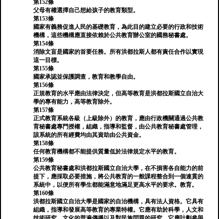
第152條
父母有權選擇自己想給孩子的教育類型。
第153條
國家有義務促進人民的基礎教育，為此目的建立必要的行政和技術
機構，這些機構應直接依賴於公共教育辦公室的國務秘書處。
第154條
消除文盲是國家的首要任務。所有洪都拉斯人都有責任合作以實現
這一目標。
第155條
國家承認並保護調查，教育和教學自由。
第156條
正規教育的水平應由法律決定，但高等教育是洪都拉斯國立自治大
學的專有能力，高等教育除外。
第157條
正式教育系統各級（上級除外）的教育，應由行政機關通過公共教
育秘書處專門授權，組織，指導和監督，由公共教育秘書處管理，
該系統的所有經費均由其資助由公共資金。
第158條
任何教育機構都不能提供質量低於法律規定水平的教育。
第159條
公共教育秘書處和洪都拉斯國立自治大學，在不損害各自能力的前
提下，應採取必要措施，將公共教育的一般課程整合到一個連貫的
系統中，以便所有學生都能滿意地滿足更高水平的要求。教育。
第160條
洪都拉斯國立自治大學是國家的自治機構，具有法人資格。它具有
組織，指導和發展高等教育的專業特權。它應有助於科學，人文和
技術研究，文化的普遍傳播以及對民族問題的研究。它應計劃參與