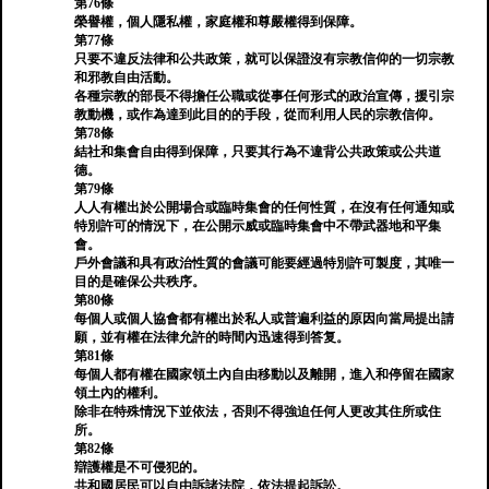
第76條
榮譽權，個人隱私權，家庭權和尊嚴權得到保障。
第77條
只要不違反法律和公共政策，就可以保證沒有宗教信仰的一切宗教
和邪教自由活動。
各種宗教的部長不得擔任公職或從事任何形式的政治宣傳，援引宗
教動機，或作為達到此目的的手段，從而利用人民的宗教信仰。
第78條
結社和集會自由得到保障，只要其行為不違背公共政策或公共道
德。
第79條
人人有權出於公開場合或臨時集會的任何性質，在沒有任何通知或
特別許可的情況下，在公開示威或臨時集會中不帶武器地和平集
會。
戶外會議和具有政治性質的會議可能要經過特別許可製度，其唯一
目的是確保公共秩序。
第80條
每個人或個人協會都有權出於私人或普遍利益的原因向當局提出請
願，並有權在法律允許的時間內迅速得到答复。
第81條
每個人都有權在國家領土內自由移動以及離開，進入和停留在國家
領土內的權利。
除非在特殊情況下並依法，否則不得強迫任何人更改其住所或住
所。
第82條
辯護權是不可侵犯的。
共和國居民可以自由訴諸法院，依法提起訴訟。