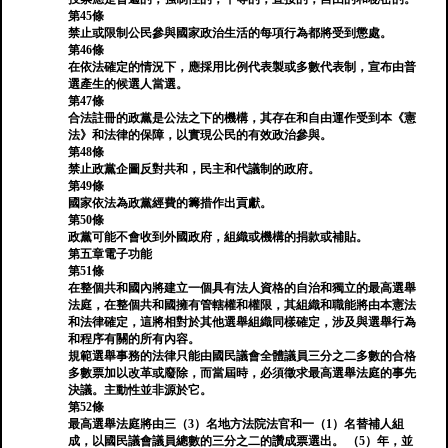
第45條
禁止或限制公民參與國家政治生活的每項行為都將受到懲處。
第46條
在依法確定的情況下，應採用比例代表製或多數代表制，宣布由普
選產生的候選人當選。
第47條
合法註冊的政黨是公法之下的機構，其存在和自由運作受到本《憲
法》和法律的保障，以實現公民的有效政治參與。
第48條
禁止政黨企圖反對共和，民主和代議制的政府。
第49條
國家依法為政黨經費的籌措作出貢獻。
第50條
政黨可能不會收到外國政府，組織或機構的捐款或補貼。
第五章電子功能
第51條
在整個共和國內將建立一個具有法人資格的自治和獨立的最高選舉
法庭，在整個共和國擁有管轄權和權限，其組織和職能將由本憲法
和法律確定，這將相對於其他選舉組織同樣確定，涉及與選舉行為
和程序有關的所有內容。
規範選舉事務的法律只能由國民議會全體議員三分之二多數的合格
多數票加以改革或廢除，而當屆時，必須徵求最高選舉法庭的事先
決議。主動性並非源於它。
第52條
最高選舉法庭將由三（3）名地方法院法官和一（1）名替補人組
成，以國民議會議員總數的三分之二的讚成票選出。 （5）年，並