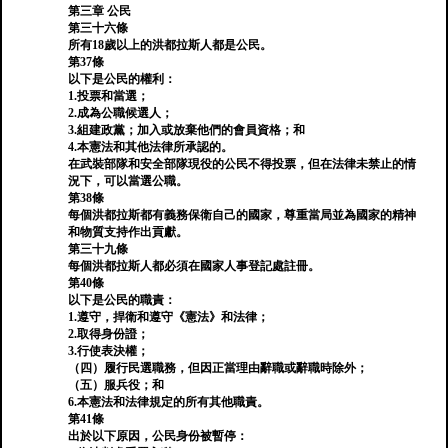
第三章 公民
第三十六條
所有18歲以上的洪都拉斯人都是公民。
第37條
以下是公民的權利：
1.投票和當選；
2.成為公職候選人；
3.組建政黨；加入或放棄他們的會員資格；和
4.本憲法和其他法律所承認的。
在武裝部隊和安全部隊現役的公民不得投票，但在法律未禁止的情
況下，可以當選公職。
第38條
每個洪都拉斯都有義務保衛自己的國家，尊重當局並為國家的精神
和物質支持作出貢獻。
第三十九條
每個洪都拉斯人都必須在國家人事登記處註冊。
第40條
以下是公民的職責：
1.遵守，捍衛和遵守《憲法》和法律；
2.取得身份證；
3.行使表決權；
（四）履行民選職務，但因正當理由辭職或辭職時除外；
（五）服兵役；和
6.本憲法和法律規定的所有其他職責。
第41條
出於以下原因，公民身份被暫停：