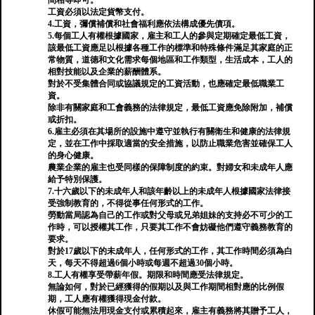
間相等即可。
工資必須以法定貨幣支付。
4.工資，彌償補償和社會福利應依法構成優先債項。
5.每個工人有權根據國家，雇主和工人的參與定期確定最低工資，
該最低工資應足以根據各種工作的標準和特殊條件滿足其家庭的正
常物質，道德和文化需求每個地區和工作類型，生活成本，工人的
相對技能以及企業的薪酬體系。
對於不受集體合同或協議規定的工資活動，也應確定最低職業工
資。
除非有關家庭和工會義務的法律規定，最低工資應免除附加，補償
或折扣。
6.雇主必須在其場所的設施中遵守並執行有關衛生和健康的法律規
定，並在工作中採取適當的安全措施，以防止職業危害並確保工人
的身心健康。
農業企業的雇主也受同樣的保障制度的約束。對婦女和未成年人應
給予特別保護。
7.十六歲以下的未成年人和該年齡以上的未成年人根據國家法律接
受強制教育的，不得從事任何形式的工作。
勞動當局認為自己的工作或對父母或兄弟姐妹的支持必不可少的工
作時，可以授權其工作，只要其工作不會妨礙他們遵守義務教育的
要求。
對於17歲以下的未成年人，任何形式的工作，其工作時間必須為白
天，每天不得超過6個小時或每週不超過30個小時。
8.工人有權享受帶薪年假。期限和時間應受法律規定。
無論如何，對於已經獲得的假期以及與工作期間相對應的比例假
期，工人應有權獲得現金付款。
休假可能無法用現金支付或累積起來，雇主有義務將其贈予工人，