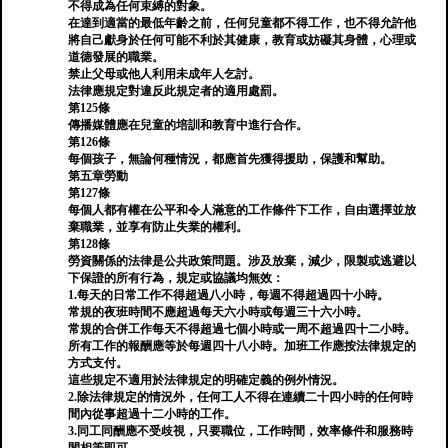
不得成為任何束縛的對象。
在達到適當的最低年齡之前，任何兒童都不得工作，也不得允許他
將自己獻身於任何可能不利於其健康，教育或妨礙其身體，心理或
道德發展的職業。
禁止父母或他人利用未成年人乞討。
法律應規定對違反此規定者的適用處罰。
第125條
傳播媒體應在兒童的培訓和教育中進行合作。
第126條
每個孩子，無論何種情況，都應首先獲得援助，保護和幫助。
第五章勞動
第127條
每個人都有權在公平和令人滿意的工作條件下工作，自由選擇並放
棄職業，並享有防止失業的權利。
第128條
勞資關係的法律是公共政策問題。涉及放棄，減少，限製或逃避以
下保證的所有行為，規定或協議均無效：
1.每天的日常工作不得超過八小時，每週不得超過四十小時。
常規的夜班時間不應超過每天六小時或每週三十六小時。
常規的合併工作每天不得超過七個小時或一周不超過四十二小時。
所有工作的報酬應等於每週四十八小時。加班工作應按法律規定的
方式支付。
這些規定不適用於法律規定的明確定義的例外情況。
2.除法律規定的情況外，任何工人不得在連續二十四小時的任何時
間內從事超過十二小時的工作。
3.同工同酬應不受歧視，只要職位，工作時間，效率條件和服務時