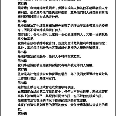
第83條
國家應任命律師捍衛貧困者，保護未成年人和其他不稱職者的人身
和利益。他們應向他們提供法律援助，並為他們的人身自由和其他
權利辯護以司法方式代表他們。
第84條
除非依據法定手續並根據法律先前確定的理由發出主管當局的授權
令，否則不得逮捕或拘留任何人。
儘管如此，任何人都可以逮捕一個公然逮捕的人，其唯一目的就是
移交給當局。
被捕者必須在被捕時被告知，並應完全清楚其權利和對他的指控；
此外，當局必須允許他向其親戚或他選擇的人報告拘留情況。
第85條
除法律規定的地點外，任何人不得拘留或監禁。
第86條
被刑事起訴的被告應在拘留期間有權與被定罪的人隔離。
第87條
監獄是為社會提供安全和保護的場所。為了使囚犯重返社會並對其
工作進行培訓，應使用它們。
第88條
絕對禁止以任何形式脅迫或脅迫取得供認。
在第四度血緣或第二度親近度中，任何人不得在刑事，懲戒或警察
事務上被迫對自己，其配偶或同伴作證，也不對他的親戚作證。
僅在主管法官在場的情況下提供的證詞是有效證據。
違反任何這些原則獲得的證詞均無效，責任者應承擔法律規定的罰
款。
第89條