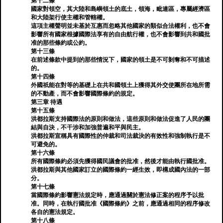
第十二條
國家對領空，其大陸和島嶼領土的底土，領海，毗連區，專屬經濟區
和大陸架行使主權和管轄權。
這項主權聲明並未基於互惠而忽略其他國家的類似合法權利，也不會
影響所有國家根據國際法享有的自由航行權，也不會影響到共和國批
准的那些條約或公約。
第十三條
在前述條款中提到的那些情況下，國家的領土是不可剝奪和不可描述
的。
第十四條
外國祇能在對等的基礎上在共和國領土上獲得其外交使團所在地所需
的不動產，而不會影響國際條約的規定。
第三章 待遇
第十五條
洪都拉斯支持國際法的原則和做法，這些原則和做法促進了人民的團
結與自決，不干涉和加強普遍和平與民主。
洪都拉斯宣稱具有國際性的仲裁和司法裁決的有效性和強制執行是不
可避免的。
第十六條
所有國際條約必須先獲得國民議會的批准，然後才能由執行國批准。
洪都拉斯與其他國家訂立的國際條約一經生效，即構成國內法的一部
分。
第十七條
當國際條約影響憲法規定時，應通過關於憲法修正案的程序予以批
准。同時，在執行國批准《國際條約》之前，應通過相同的程序修改
各自的憲法規定。
第十八條