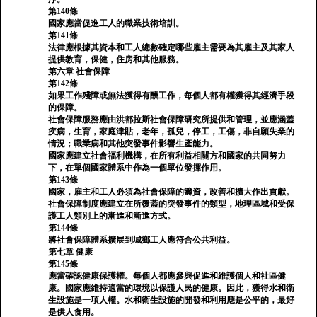
第140條
國家應當促進工人的職業技術培訓。
第141條
法律應根據其資本和工人總數確定哪些雇主需要為其雇主及其家人
提供教育，保健，住房和其他服務。
第六章 社會保障
第142條
如果工作殘障或無法獲得有酬工作，每個人都有權獲得其經濟手段
的保障。
社會保障服務應由洪都拉斯社會保障研究所提供和管理，並應涵蓋
疾病，生育，家庭津貼，老年，孤兒，停工，工傷，非自願失業的
情況；職業病和其他突發事件影響生產能力。
國家應建立社會福利機構，在所有利益相關方和國家的共同努力
下，在單個國家體系中作為一個單位發揮作用。
第143條
國家，雇主和工人必須為社會保障的籌資，改善和擴大作出貢獻。
社會保障制度應建立在所覆蓋的突發事件的類型，地理區域和受保
護工人類別上的漸進和漸進方式。
第144條
將社會保障體系擴展到城鄉工人應符合公共利益。
第七章 健康
第145條
應當確認健康保護權。每個人都應參與促進和維護個人和社區健
康。國家應維持適當的環境以保護人民的健康。因此，獲得水和衛
生設施是一項人權。水和衛生設施的開發和利用應是公平的，最好
是供人食用。