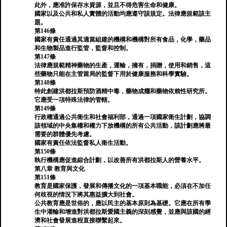
此外，應准許保存水資源，並且不得危害生命和健康。
國家以及公共和私人實體的活動均應遵守該規定。法律應規範該主
題。
第146條
國家有責任通過其適當組建的機構和機構對所有食品，化學，藥品
和生物製品進行監管，監督和控制。
第147條
法律應規範精神藥物的生產，運輸，擁有，捐贈，使用和銷售，這
些藥物只能在主管當局的監督下用於健康服務和科學實驗。
第148條
特此創建洪都拉斯預防酒精中毒，藥物成癮和藥物依賴性研究所。
它應受一項特殊法律的管轄。
第149條
行政權通過公共衛生和社會福利部，通過一項國家衛生計劃，協調
該領域的中央集權和權力下放機構的所有公共活動，該計劃應將最
需要的群體優先考慮。
國家有責任依法監督私人衛生活動。
第150條
執行機構應促進綜合計劃，以改善所有洪都拉斯人的營養水平。
第八章 教育與文化
第151條
教育是國家保護，發展和傳播文化的一項基本職能，必須在不加任
何歧視的情況下將其惠益擴大到社會。
公共教育應是世俗的，應以民主的基本原則為基礎。它應在所有學
生中灌輸和增進對洪都拉斯愛國主義的深刻感覺，並應與該國的經
濟和社會發展進程直接聯繫起來。