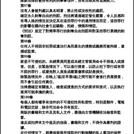
除新法律對被告有利的刑事事項外，沒有法律具有追溯效力。
第97條
沒有人會被判處以臭名昭著，禁止性或沒收性的處罰。
確定永久剝奪自由的刑罰。刑法將通過確定發生嚴重，令人反感和
有辱人格的情況並決定其在這些罪行中的適用情況而定，這些罪行
的影響在國內社會引起騷動，拒絕，憤慨和憎惡。
《刑法》規定了對簡單罪行的剝奪自由刑罰和對某些罪行累積的剝
奪刑罰。
第98條
任何人不得因非犯罪或違法行為而產生的債務或義務而被拘留，逮
捕或監禁。
第99條
家是不可侵犯的。未經乘員同意或未經主管當局命令不得進入或搜
查。但是，在緊急情況下，可以進行搜查，以防止犯下罪行或有罪
不罰的罪行，或避免對人員造成嚴重傷害或財產損失。
除緊急情況外，在晚上7點至早晨6點之間可能不會進行房屋搜查，
而不會引起任何責任。
法律應確定有關進入，檢查或搜查的方式的要求和形式，以及執行
當局可能承擔的責任。
第100條
每個人都有權享有信件的不可侵犯性和私密性，特別是郵件，電報
和電話交談，除非司法命令另有規定。
商販的書籍和文件及其私人文件，應僅由主管機關依法檢查和監
督。
違反或扣押本文中提及的信函，書籍和文件，不得作為審判的證
據。
在任何情況下，都應保留與所採取的行動無關的私人事項的保密