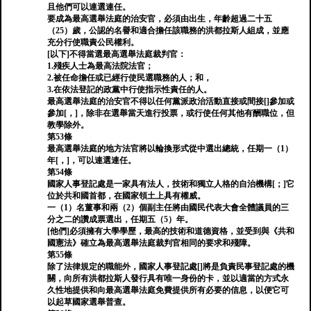
且他們可以連選連任。
要成為最高選舉法庭的治安官，必須由出生，年齡超過二十五
（25）歲，公認的名譽和適合擔任該職務的洪都拉斯人組成，並應
充分行使職責公民權利。
[以下]不得當選最高選舉法庭裁判官：
1.殘疾人士為最高法院法官；
2.被任命擔任或已經行使民選職務的人；和，
3.在依法登記的政黨中行使指示性責任的人。
最高選舉法庭的治安官不得以任何黨派政治活動直接或間接[]參加或
參加[，]，除非在選舉當天進行投票，或行使任何​​其他有酬職位，但
教學除外。
第53條
最高選舉法庭的地方法官將以輪換形式從中選出總統，任期一（1）
年[，]，可以連選連任。
第54條
國家人事登記處是一家具有法人，技術和獨立人格的自治機構[；]它
位於共和國首都，在國家領土上具有權威。
一（1）名董事和兩（2）個副主任將由國民代表大會全體議員的三
分之二的讚成票選出，任期五（5）年。
[他們]必須擁有大學學歷，最高的技術和道德資格，並受到與《共和
國憲法》確立為最高選舉法庭裁判官相同的要求和殘障。
第55條
除了法律規定的職能外，國家人事登記處[]將是負責民事登記處的機
關，向所有洪都拉斯人發行具有唯一身份的卡，並以適當的方式永
久性地提供和向最高選舉法庭免費提供所有必要的信息，以便它可
以起草國家選舉普查。