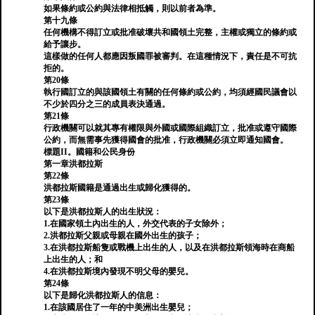
如果條約或公約與法律相抵觸，則以前者為準。
第十九條
任何機構不得訂立或批准破壞共和國領土完整，主權或獨立的條約或
給予讓步。
這樣做的任何人都應因叛國罪被審判。在這種情況下，責任是不可抗
拒的。
第20條
執行國訂立的與該國領土有關的任何條約或公約，均須經國民議會以
不少於四分之三的成員表決通過。
第21條
行政機關可以就其專有權限與外國或國際組織訂立，批准或遵守國際
公約，而無需事先獲得國會的批准，行政機關必須立即通知國會。
標題II。國籍和公民身份
第一章洪都拉斯
第22條
洪都拉斯國籍是通過出生或歸化獲得的。
第23條
以下是洪都拉斯人的出生狀況：
1.在國家領土內出生的人，外交代表的子女除外；
2.洪都拉斯父親或母親在國外出生的孩子；
3.在洪都拉斯船隻或戰機上出生的人，以及在洪都拉斯領海時在商船
上出生的人；和
4.在洪都拉斯境內發現不明父母的嬰兒。
第24條
以下是歸化洪都拉斯人的信息：
1.在該國居住了一年的中美洲出生嬰兒；