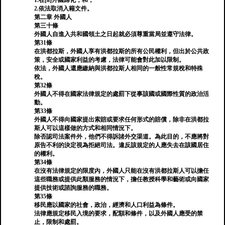
1.在[a]外國歸化；和，
2.依法取消入籍文件。
第二章 外國人
第三十條
外國人自進入共和國領土之日起就必須尊重當局並遵守法律。
第31條
在洪都拉斯，外國人享有洪都拉斯的所有公民權利，但出於公共政
策，安全或國家利益的考慮，法律可能會對此加以限制。
依法，外國人還應繳納與洪都拉斯人相同的一般性常規稅和特殊
稅。
第32條
外國人不得在國家法律規定的處罰下從事該國或國際性質的政治活
動。
第33條
外國人不得向國家提出索賠或要求任何形式的賠償，除非在洪都拉
斯人可以這樣做的方式和相同情況下。
除否認司法案件外，他們不得訴諸外交渠道。為此目的，不應將對
原告不利的決定視為拒絕司法。違反該規定的人應失去在該國居住
的權利。
第34條
在沒有法律規定的限度內，外國人只能在沒有洪都拉斯人可以擔任
這些職務或提供此類服務的情況下，擔任教授科學和藝術或向國家
提供技術或諮詢服務的職務。
第35條
移民應以國家的社會，政治，經濟和人口利益為條件。
法律應規定移民入境的要求，配額和條件，以及外國人應受的禁
止，限制和處罰。