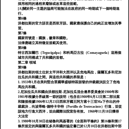
採用相同的過程來廢除或改革這些規範。
[A]關於同一主題的協商可能無法在政府的同一時期或下一個時期進
行。
第6條
洪都拉斯的官方語言是西班牙語。國家應保護自己的純正並增加其學
習。
第7條
國家符號是：國旗，徽章和國歌。
法律應確立其特徵並規範其使用。
第8條
特古西加爾巴（Tegucigalpa）和科馬亞古拉（Comayaguela）這兩個
城市共同構成了共和國的首都。
第二章 領域
第9條
洪都拉斯的領土位於太平洋和大西洋以及危地馬拉，薩爾瓦多和尼加
拉瓜的共和國之間。與這些共和國的界限是：
1. 1933年1月在美利堅合眾國華盛頓特區頒發的仲裁裁決設立了危地
馬拉共和國。
2.尼加拉瓜共和國由洪都拉斯-尼加拉瓜混合邊界委員會於1900年和
1901年根據分界線第一節的說明（包含在1900年6月12日第二部法案
和隨後根據1906年12月23日西班牙國王阿方索十三世Ma下作出的仲
裁裁決，向波蒂略·德特卡辛特（Portillo de Teotecacinte）行進，並從
該地方行進大西洋，並由國際法院宣告有效。 1960年11月18日獲得
大法官
3. 1980年10月30日在秘魯利馬簽署的《全面和平條約》第16條和第17
條所規定的與薩爾瓦多共和國的協定書已於12月10日在洪都拉斯中部