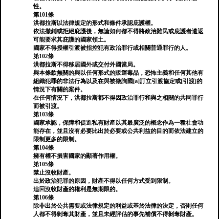
性。
第101條
洪都拉斯以法律規定的形式和條件承認庇護權。
依法撤銷或拒絕庇護後，無論如何都不得將政治難民或庇護者遣返
可能要求其庇護的國家領土。
國家不得授權引渡被指控犯有政治罪行或相關普通罪行的人。
第102條
洪都拉斯不得移居國外或交付外國當局。
與本條款無關的與以任何形式的販運毒品，恐怖主義和任何其他有
組織犯罪的非法行為以及在與被徵詢國[a]訂立引渡協定或[引渡]的
情況下有關的案件。
在任何情況下，洪都拉斯都不得因政治罪行和與之相關的共同罪行
而被引渡。
第103條
國家承認，保障和促進私有財產以其最廣泛的概念作為一種社會功
能存在，並且沒有必要比出於必要或公共利益的目的而依法建立的
限制更多的限制。
第104條
擁有權不損害國家的顯著作用權。
第105條
禁止沒收財產。
出於政治犯罪的原因，財產不得以任何方式受到限制。
追回沒收財產的權利是無期限的。
第106條
除非出於公共需要或法律規定的利益或基於法律的決定，否則任何
人都不得剝奪其財產，並且未經評估的事先補償不得剝奪財產。