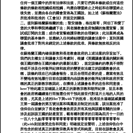
任何一個王國中的所有法律和法規，只要它們與本條款或任何這些
條款的條款相抵觸或相抵觸，均應自聯盟終止之時起和在聯盟終止
後失效，並應由各自的國會宣佈為王國說。如上述《蘇格蘭憲法》
所批准和批准的《工會法》所規定的關係
二。提到蘇格蘭蘇格蘭的造;；聖安德魯，格拉斯哥，阿伯丁和愛丁
堡的大學和學院將繼續下去；與老撾教會政府無關的無需宣誓，測
試或訂閱的主題；成功者宣誓維護宗教的合理解決；此法案將成為
聯盟的基本條件，並應納入任何締結聯盟的議會法案中；直到英國
議會批准了對尚未綁定的上述條款的批准。與條款無效相反的法
律。
在蘇格蘭王國內確保新教和長老教會政府的上述法案的宗旨如下。
我們的主權女士和議會大臣考慮到，根據《英國議會通過的關於兩
個王國的聯合王國的條約的最新法案》，規定該條約的專員不得對
待或不涉及任何敬拜紀律和政府的變更依法建立的該國教會的名
稱，該條約現在已向議會報告，並且合理而必要的是，應當有效且
不變地有效地履行目前在該國境內由該教會的敬拜紀律和政府所宣
稱的真正的新教宗教因此，在獲得上述議會各界的忠告和同意後，
here下特此建立並確認上述真正的新教宗教和朝拜紀律，並且本教
會的政府將繼續進行而無需任何干預此後世代對這片土地的人民的
改造，尤其是上述的Her下與with下的批准，批准並永遠確認威廉國
王第一屆議會的第五號法案和瑪麗皇后制定的法案，該法案批准了
信仰自白並解決了長老會教會政府及所有其他與該國有關的法律，
涉及起訴該王國的財產宣言，載有權利要求的日期為四月十一日的
一百八十九點零零零零零零零零零零零零零零零零零零零零零年
（此with刻並接受忠告和同意）明確規定並聲明，上述信仰告白中
所包含的前述真正的新教宗教具有形式和純度。目前在該教會及其