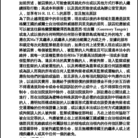
如前所述，被囚禁的人可能會就其就此作出或以其他方式行事的人繼
續採取行動；高成本和損害；以及因此而致使或成為辦公室官員的
人，並享有16 R. 11. C. 5.的原罪，並且無法原諒
為了防止越境監獄中的非法監禁，現在或以後的本領域主題應是該英
格蘭王國的威爾士自治領或特威德郡貝里克鎮的居民，該囚犯應被或
可以被送往蘇格蘭愛爾蘭澤西島蓋恩西·坦吉爾（Gaurnsey Tangeir）
或進入或以後的任何時間的任何部分要塞群島或海域之外的地方，都
應在其Ma下其繼承人或繼承人的統治範圍之內或之外，並據此頒布
和裁定每次此類監禁都是非法的，如果任何上述受害人現在或以後均
將被囚禁，每個被監禁的人，被監禁的人均應並且可以通過本法令的
維持，就每一次這種監禁在任何His下的最高法院維持一項或多項虛
假監禁的行為。違反本法的真實含義的人，將被拘禁，送入監獄或被
運往監獄的人或被運抵的人，以及將構想為蓋章或反簽任何認股權證
或為該人而寫的所有或任何人監禁拘留者或將其監禁或運輸的人，或
應告知他們的協助或協助，並且原告人在每項此類訴訟中均應作出判
決，以追回其費用，除應給予損害賠償的損害賠償金不得少於五百磅
不得通過規則命令或命令延誤訴訟的中止或中止，也不得採取任何強
制令，但在法院規則中除外，在該法院規則中，訴訟應在公開法庭上
進行，而在法院認為蜜蜂在特殊原因中是必需的在該規則中明確表示
的人，應明知而構成框架的人以書面形式蓋章或在該委員會拘留者或
交通運輸的任何保證書上加簽，或以違反本法或以任何方式建議援助
或拘留該人的人被拘留，監禁或運輸從那時起，凡在上述任何協助下
被合法定罪的人，均應被禁止在上述英格蘭王國威爾士自治領或特威
德郡貝里克維鎮或任何屬該領土的領地或自治領內的任何信託辦公室
或普羅菲特，並被判處監禁生命，並且無權獲得國王的繼承人或上述
殘疾繼承人或其中任何一個的赦免。