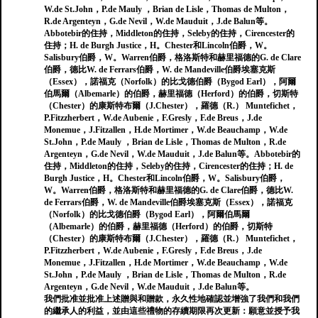
W.de St.John，P.de Mauly ，Brian de Lisle，Thomas de Multon，
R.de Argenteyn，G.de Nevil，W.de Mauduit，J.de Balun等。
Abbotebir的住持，Middleton的住持，Seleby的住持，Cirencester的
住持；H. de Burgh Justice，H。Chester和Lincoln伯爵，W。
Salisbury伯爵，W。Warren伯爵，格洛斯特和赫里福德的G. de Clare
伯爵，德比W. de Ferrars伯爵，W. de Mandeville伯爵埃塞克斯
（Essex），諾福克（Norfolk）的比戈德伯爵（Bygod Earl），阿爾
伯馬爾（Albemarle）的伯爵，赫里福德（Herford）的伯爵，切斯特
（Chester）的康斯特布爾（J.Chester），羅德（R.） Muntefichet，
P.Fitzzherbert，W.de Aubenie，F.Gresly，F.de Breus，J.de
Monemue，J.Fitzallen，H.de Mortimer，W​​.de Beauchamp，W.de
St.John，P.de Mauly ，Brian de Lisle，Thomas de Multon，R.de
Argenteyn，G.de Nevil，W.de Mauduit，J.de Balun等。Abbotebir的
住持，Middleton的住持，Seleby的住持，Cirencester的住持；H. de
Burgh Justice，H。Chester和Lincoln伯爵，W。Salisbury伯爵，
W。Warren伯爵，格洛斯特和赫里福德的G. de Clare伯爵，德比W.
de Ferrars伯爵，W. de Mandeville伯爵埃塞克斯（Essex），諾福克
（Norfolk）的比戈德伯爵（Bygod Earl），阿爾伯馬爾
（Albemarle）的伯爵，赫里福德（Herford）的伯爵，切斯特
（Chester）的康斯特布爾（J.Chester），羅德（R.） Muntefichet，
P.Fitzzherbert，W.de Aubenie，F.Gresly，F.de Breus，J.de
Monemue，J.Fitzallen，H.de Mortimer，W​​.de Beauchamp，W.de
St.John，P.de Mauly ，Brian de Lisle，Thomas de Multon，R.de
Argenteyn，G.de Nevil，W.de Mauduit，J.de Balun等。
我們批准並批准上述贈與和贈款，永久性地確認並增強了我們和我們
的繼承人的利益，並由這些禮物的存續期限再次更新：願意並授予我