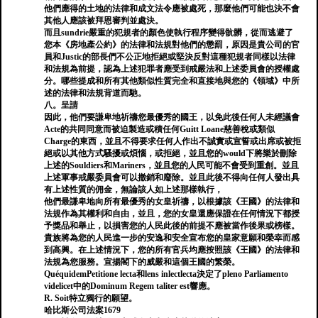
他們應得的土地的法律和成文法令應被處死，那麼他們可能也決不會
其他人應該被拜恩審判並處決。
而且sundrie嚴重的犯規者的顏色使執行程序變得骯髒，從而逃避了
您本《房地產公約》的法律和法規對他們的懲罰，原因是貴公司的官
員和Justic的部長們不公正地拒絕或堅決反對這種犯規者同樣以法律
和法規為前提，認為上述犯罪者應受到戒嚴法和上述委員會的授權處
分。哪些提成和所有其他類似性質完全和直接地與您的《領域》中所
述的法律和法規背道而馳。
八。呈請
因此，他們要謙卑地祈禱您最優秀的國王，以免此後任何人未經議會
Acte的共同同意而被迫製造或積任何Guitt Loane慈善稅或類似
Charge的東西，並且不得要求任何人作出不誠實或宣誓或出席或被拒
絕或以其他方式騷擾或煩惱，或拒絕，並且您的would下將樂於刪除
上述的Souldiers和Mariners，並且您的人民可能不會受到重創。並且
上述軍事戒嚴委員會可以撤銷和廢除。並且此後不得向任何人發出具
有上述性質的佣金，無論該人如上述那樣執行，
他們最謙卑地向所有最優秀的女皇祈禱，以根據該《王國》的法律和
法規作為其權利和自由，並且，您的女皇還應保證在任何情況下都授
予獎品和舉止，以損害您的人民此後的前提不應被當作後果或榜樣。
貴族將為您的人民進一步的安逸和安全宣布您的皇家意願和榮幸而感
到高興。在上述情況下，您的所有官兵均應按照該《王國》的法律和
法規為您服務。宣揚閣下的威嚴和這個王國的繁榮。
QuéquidemPetitione lecta和lens inlectlecta決定了pleno Parliamento
videlicet中的Dominum Regem taliter est響應。
R. Soit特立獨行的願望。
哈比斯公司法案1679