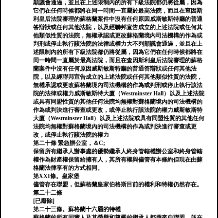
顛議會通過，並且在上述限制內的所有下級法院都仍將從屬，因為
它們在任何時候都將在同一時間一直屬於最高法院，而且在查因斯
利皇后法院審理的蘇格蘭案件中沒有任何原因威斯敏斯特廳的普通
答辯狀或任何其他法院，以及經聯邦宣告成立的上述法院或任何其
他類似性質的法院，無權承認或更改蘇格蘭境內司法機構的作為或
判刑或停止執行該法院的法律或權力大不列顛議會通過，並且在上
述限制內的所有下級法院都仍將從屬，因為它們在任何時候都將在
同一時間一直屬於最高法院，而且在查因斯利皇后法院審理的蘇格
蘭案件中沒有任何原因威斯敏斯特廳的普通答辯狀或任何其他法
院，以及經聯邦宣告成立的上述法院或任何其他類似性質的法院，
無權承認或更改蘇格蘭境內司法機構的作為或判刑或停止執行該法
院的法律或權力威斯敏斯特大廈（Westminster Hall）以及上述法院
或具有同盟性質的其他任何法院均無權對蘇格蘭境內的司法機構的
作為或判決進行審查或更改，或停止執行該法院的權力威斯敏斯特
大廈（Westminster Hall）以及上述法院或具有同盟性質的其他任何
法院均無權對蘇格蘭境內的司法機構的作為或判決進行審查或更
改，或停止執行該法院的權力
第二十條 緊急辦公室，＆C;
保留所有繼承人辦事處的優勢繼承人終身管轄權辦公室和終身管轄
權作為財產權保留給擁有人，其所有權與儘管有本條約但現在由蘇
格蘭法律享有的方式相同。
第XXI條。皇家堡
儘管存在聯盟，但蘇格蘭皇家伯格斯目前的權利和特權仍然存在。
第二十二條
[已廢除]
第二十三條。蘇格蘭十六層的特權
蘇格蘭的所有同輩人及其榮譽和尊嚴的繼承人都應來自聯盟，並在