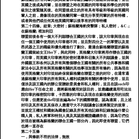
英國之後成為同輩，並在聯盟之時在英國的同等等級和學位的同等
級別之後緊隨其後。在同盟後成立的所有具有等級和等級的英國同
輩人之前，應像現在的英格蘭同輩一樣充分享受同輩的所有特權，
或者與他們或任何其他英國同輩以後享有的同等特權
第二十四條。紋章; 大密封；蘇格蘭海豹突擊隊；私人密封，＆C .;
在蘇格蘭; 裡加利亞
聯盟前後各有一個大不列顛聯合王國的大印章，該大印章與現在在
任一個王國中使用的大印章都不同，並且對四分之一的軍營以及里
昂武器之王的職級和優先權進行了劃分。最適合蘇格蘭聯盟的蘇格
蘭王國留給女王Her下，與此同時，英格蘭大印章將用作聯合王國的
大印章，而英國大印章將用於密封選舉和召集大不列顛議會，並與
外國親王和各州以及所有與整個聯合王國有關的所有公共事務和國
家法令以及所有與英格蘭有關的其他事項加蓋所有條約，因為現在
使用英格蘭大封印並始終保留蘇格蘭在聯盟之後的封印，在通常通
過蘇格蘭大印章的所有與私人權利或贈與有關的事情中使用，並且
僅涉及該王國內的辦公室贈款委員會和私人權利，並且在該such印
應由Her下任命之前，應將蘇格蘭用於該目的，並應繼續適用司法法
院印章的樞密院印章，卡西塞的印章以及現在在蘇格蘭使用的法院
印章，但應更改the印並改編為the下的國際聯盟。認為適當，且上述
封印及其所有及其保存人應遵守大不列顛議會以後將製定的規章，
並規定王權杖和國劍為國會記錄及所有其他記錄和記錄無論什麼公
職人員，私人將軍和特別人員及其認股權證繼續存在，因為它們位
於現在被稱為蘇格蘭的聯合王國一部分內，因此即使有聯盟，它們
也將一直存在
第二十五條
一，與條款不符的法律，無效