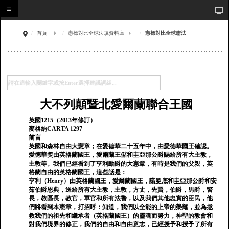
首頁
憲標對比全球法規資料庫
憲標對比全球憲法
大不列顛暨北愛爾蘭聯合王國
英國1215（2013年修訂）
麥格納CARTA 1297
前言
英國和森林自由大憲章；在愛德華二十五年中，由愛德華國王確認。
愛德華獎由英格蘭國王，愛爾蘭王儲和圭亞那公爵賜給所有大主教，
主教等。我們已經看到了亨利勳爵的大憲章，有時是我們的父親，英
格蘭自由的英格蘭國王，這些話是：
亨利（Henry）由英格蘭國王，愛爾蘭國王，諾曼底和圭亞那公爵和安
茹伯爵恩典，送給所有大主教，主教，方丈，先賢，伯爵，男爵，警
長，教區長，教官，軍官和所有法警，以及我們其他忠實的臣民，他
們將看到本憲章，打招呼：知道，我們以全能的上帝的榮耀，並為拯
救我們的祖先和繼承者（英格蘭國王）的靈魂而努力，神聖的教會和
對我們境界的修正，我們的自由和自由意志，已經授予和授予了所有