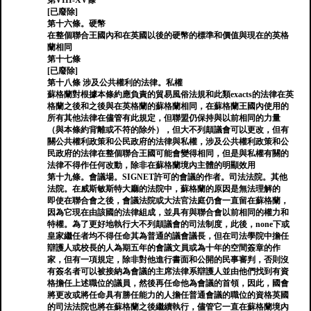
第VIII-XV條
[已廢除]
第十六條。硬幣
在整個聯合王國內和在英國以後的硬幣的標準和價值與現在的英格
蘭相同
第十七條
[已廢除]
第十八條 涉及公共權利的法律。私權
蘇格蘭對根據本條約應負責的貿易風俗法規和此類exacts的法律在英
格蘭之後和之後與在英格蘭的蘇格蘭相同，在蘇格蘭王國內使用的
所有其他法律在儘管有此規定，但聯盟仍保持與以前相同的力量
（與本條約背離或不符的除外），但大不列顛議會可以更改，但有
關公共權利政策和公民政府的法律與私權，涉及公共權利政策和公
民政府的法律在整個聯合王國可能會變得相同，但是與私權有關的
法律不得作任何改動，除非在蘇格蘭境內主體的明顯效用
第十九條。會議場。SIGNET許可的會議的作者。司法法院。其他
法院。在威斯敏斯特大廳的法院中，蘇格蘭的原因是無法理解的
即使在聯合會之後，會議法院或大法官法庭仍會一直留在蘇格蘭，
因為它現在由該國的法律組成，並具有與聯合會以前相同的權力和
特權。為了更好地執行大不列顛議會的司法制度，此後，none下或
皇家繼任者均不得任命其為普通的議會議長，但在司法學院中擔任
辯護人或校長的人為期五年的會議文員或為十年的空間簽章的作
家，但有一項規定，除非對他進行書面和公開的民事審判，否則沒
有簽名者可以被接納為會議的主席法律系辯護人並由他們找到有資
格擔任上述職位的議員，然後再任命他為會議的首領，因此，國會
將更改或將任命具有勝任能力的人擔任普通會議的職位的資格英國
的司法法院也將在蘇格蘭之後繼續執行，儘管它一直在蘇格蘭境內