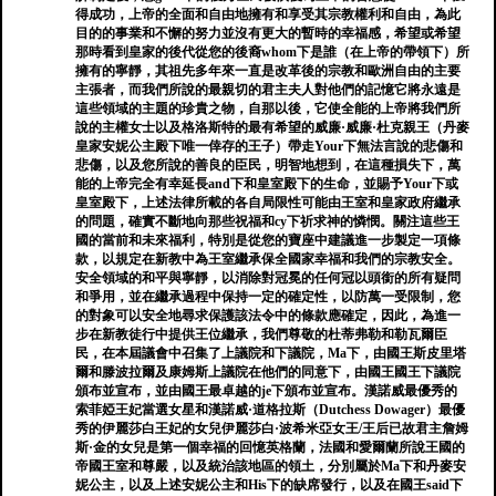
得成功，上帝的全面和自由地擁有和享受其宗教權利和自由，為此
目的的事業和不懈的努力並沒有更大的暫時的幸福感，希望或希望
那時看到皇家的後代從您的後裔whom下是誰（在上帝的帶領下）所
擁有的寧靜，其祖先多年來一直是改革後的宗教和歐洲自由的主要
主張者，而我們所說的最親切的君主夫人對他們的記憶它將永遠是
這些領域的主題的珍貴之物，自那以後，它使全能的上帝將我們所
說的主權女士以及格洛斯特的最有希望的威廉·威廉·杜克親王（丹麥
皇家安妮公主殿下唯一倖存的王子）帶走Your下無法言說的悲傷和
悲傷，以及您所說的善良的臣民，明智地想到，在這種損失下，萬
能的上帝完全有幸延長and下和皇室殿下的生命，並賜予Your下或
皇室殿下，上述法律所載的各自局限性可能由王室和皇家政府繼承
的問題，確實不斷地向那些祝福和cy下祈求神的憐憫。關注這些王
國的當前和未來福利，特別是從您的寶座中建議進一步製定一項條
款，以規定在新教中為王室繼承保全國家幸福和我們的宗教安全。
安全領域的和平與寧靜，以消除對冠冕的任何冠以頭銜的所有疑問
和爭用，並在繼承過程中保持一定的確定性，以防萬一受限制，您
的對象可以安全地尋求保護該法令中的條款應確定，因此，為進一
步在新教徒行中提供王位繼承，我們尊敬的杜蒂弗勒和勒瓦爾臣
民，在本屆議會中召集了上議院和下議院，Ma下，由國王斯皮里塔
爾和滕波拉爾及康姆斯上議院在他們的同意下，由國王國王下議院
頒布並宣布，並由國王最卓越的je下頒布並宣布。漢諾威最優秀的
索菲婭王妃當選女星和漢諾威·道格拉斯（Dutchess Dowager）最優
秀的伊麗莎白王妃的女兒伊麗莎白·波希米亞女王/王后已故君主詹姆
斯·金的女兒是第一個幸福的回憶英格蘭，法國和愛爾蘭所說王國的
帝國王室和尊嚴，以及統治該地區的領土，分別屬於Ma下和丹麥安
妮公主，以及上述安妮公主和His下的缺席發行，以及在國王said下