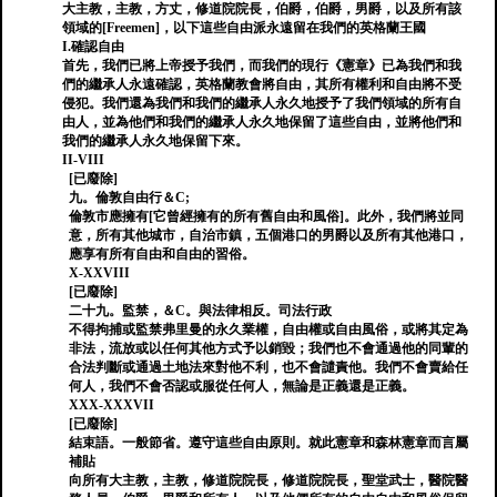
大主教，主教，方丈，修道院院長，伯爵，伯爵，男爵，以及所有該
領域的[Freemen]，以下這些自由派永遠留在我們的英格蘭王國
I.確認自由
首先，我們已將上帝授予我們，而我們的現行《憲章》已為我們和我
們的繼承人永遠確認，英格蘭教會將自由，其所有權利和自由將不受
侵犯。我們還為我們和我們的繼承人永久地授予了我們領域的所有自
由人，並為他們和我們的繼承人永久地保留了這些自由，並將他們和
我們的繼承人永久地保留下來。
II-VIII
[已廢除]
九。倫敦自由行＆C;
倫敦市應擁有[它曾經擁有的所有舊自由和風俗]。此外，我們將並同
意，所有其他城市，自治市鎮，五個港口的男爵以及所有其他港口，
應享有所有自由和自由的習俗。
X-XXVIII
[已廢除]
二十九。監禁，＆C。與法律相反。司法行政
不得拘捕或監禁弗里曼的永久業權，自由權或自由風俗，或將其定為
非法，流放或以任何其他方式予以銷毀；我們也不會通過他的同輩的
合法判斷或通過土地法來對他不利，也不會譴責他。我們不會賣給任
何人，我們不會否認或服從任何人，無論是正義還是正義。
XXX-XXXVII
[已廢除]
結束語。一般節省。遵守這些自由原則。就此憲章和森林憲章而言屬
補貼
向所有大主教，主教，修道院院長，修道院院長，聖堂武士，醫院醫