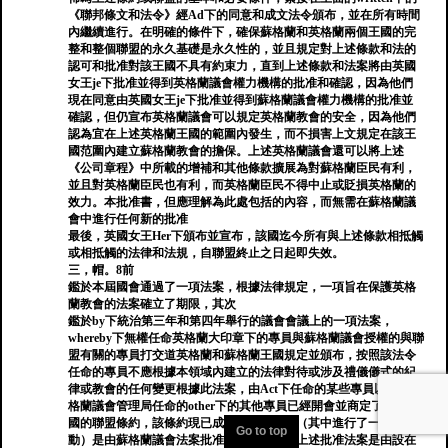
《聯邦條文和法令》經Ad下的同意和成文法令頒布，並在所有時間
內繼續進行。在明確的條件下，確保蘇格蘭和英格蘭兩個王國的完
整和整個聯盟的永久基礎是永久性的，並且規定對上述條款和法的
認可和批准對該王國不具有約束力，直到上述條款和法案將由英國
女王je下批准並得到英格蘭議會權力機構的批准和確認，因為他們
現在同意由英國女王je下批准並得到蘇格蘭議會權力機構的批准並
確認，但仍宣布英格蘭議會可以規定英格蘭教會的安全，因為他們
認為宜在上述英格蘭王國的範圍內發生，而不損害上文規定在該王
國范圍內建立蘇格蘭教會的擔保。上述英格蘭議會還可以將上述
《公司章程》中所載的增補和其他條款擴展為對蘇格蘭臣民有利，
並且對英格蘭臣民也有利，而英格蘭臣民不得中止或貶損英格蘭的
效力。本批准書，但應理解為此處包括的內容，而無需在蘇格蘭議
會中進行任何新的批准
最後，英國女王Her下頒布並宣布，該國迄今所有與上述條款相抵觸
或相抵觸的法律和法規，自聯盟終止之日起即失效。
三，帽。8前
鑑於本屆國會通過了一項法案，根據法律規定，一項旨在保護英格
蘭教會的法案確立了期限，其次
鑑於by下統治第三年和第四年舉行的議會會議上的一項法案，
whereby下無權任命英格蘭大印章下的專員與蘇格蘭議會授權的與聯
盟有關的專員打交道英格蘭和蘇格蘭王國規定並頒布，按照該法令
任命的專員不應根據本領域內建立的法律對待或涉及禮儀儀式的紀
律或教會的任何變更根據此法案，由Act下任命的某些專員以及由蘇
格蘭議會管理局任命的other下的其他專員已經開會並商定了上述王
國的聯盟條約，該條約現已成為條約該條約（其中進行了一些改
Go to top
動）是由蘇格蘭議會法案批准和批准的，而上述批准法案是由設在