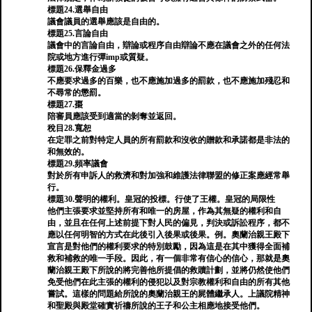
標題24.選舉自由
議會議員的選舉應該是自由的。
標題25.言論自由
議會中的言論自由，辯論或程序自由辯論不應在議會之外的任何法
院或地方進行彈imp或質疑。
標題26.保釋金過多
不應要求過多的百樂，也不應施加過多的罰款，也不應施加殘忍和
不尋常的懲罰。
標題27.棗
陪審員應該受到適當的剝奪並返回。
稅目28.寬恕
在定罪之前對特定人員的所有罰款和沒收的贈款和承諾都是非法的
和無效的。
標題29.頻率議會
對於所有申訴人的救濟和對加強和維護法律聯盟的修正案應經常舉
行。
標題30.聲明的權利。皇冠的投標。行使了王權。皇冠的局限性
他們主張要求並堅持所有和唯一的房屋，作為其無疑的權利和自
由，並且在任何上述前提下對人民的偏見，判決或訴訟程序，都不
應以任何明智的方式在此後引入後果或後果。例。奧蘭治親王殿下
宣言是對他們的權利要求的特別鼓勵，因為這是在其中獲得全面補
救和補救的唯一手段。因此，有一個非常有信心的信心，那就是奧
蘭治親王殿下所說的將完善他所提倡的救贖計劃，並將仍然使他們
免受他們在此主張的權利的侵犯以及對宗教權利和自由的所有其他
嘗試。這樣的問題給所說的奧蘭治親王的屍體繼承人。上議院精神
和聖殿與殿堂確實祈禱所說的王子和公主相應地接受他們。