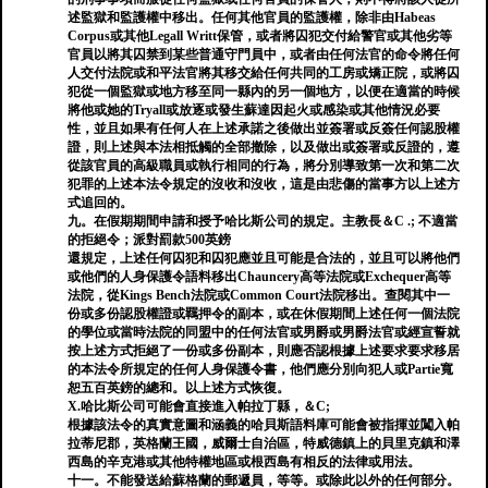
述監獄和監護權中移出。任何其他官員的監護權，除非由Habeas
Corpus或其他Legall Writt保管，或者將囚犯交付給警官或其他劣等
官員以將其囚禁到某些普通守門員中，或者由任何法官的命令將任何
人交付法院或和平法官將其移交給任何共同的工房或矯正院，或將囚
犯從一個監獄或地方移至同一縣內的另一個地方，以便在適當的時候
將他或她的Tryall或放逐或發生蘇達因起火或感染或其他情況必要
性，並且如果有任何人在上述承諾之後做出並簽署或反簽任何認股權
證，則上述與本法相抵觸的全部撤除，以及做出或簽署或反證的，遵
從該官員的高級職員或執行相同的行為，將分別導致第一次和第二次
犯罪的上述本法令規定的沒收和沒收，這是由悲傷的當事方以上述方
式追回的。
九。在假期期間申請和授予哈比斯公司的規定。主教長＆C .; 不適當
的拒絕令；派對罰款500英鎊
還規定，上述任何囚犯和囚犯應並且可能是合法的，並且可以將他們
或他們的人身保護令語料移出Chauncery高等法院或Exchequer高等
法院，從Kings Bench法院或Common Court法院移出。查閱其中一
份或多份認股權證或羈押令的副本，或在休假期間上述任何一個法院
的學位或當時法院的同盟中的任何法官或男爵或男爵法官或經宣誓就
按上述方式拒絕了一份或多份副本，則應否認根據上述要求要求移居
的本法令所規定的任何人身保護令書，他們應分別向犯人或Partie寬
恕五百英鎊的總和。以上述方式恢復。
X.哈比斯公司可能會直接進入帕拉丁縣，＆C;
根據該法令的真實意圖和涵義的哈貝斯語料庫可能會被指揮並闖入帕
拉蒂尼郡，英格蘭王國，威爾士自治區，特威德鎮上的貝里克鎮和澤
西島的辛克港或其他特權地區或根西島有相反的法律或用法。
十一。不能發送給蘇格蘭的郵遞員，等等。或除此以外的任何部分。