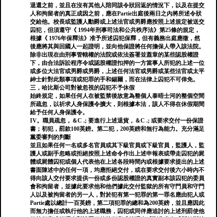
退還之前，並且在沒有其他人陪同該令狀回返的情況下，以及在提交
人和拘留者的真正成因之前，應在Partie出庭後兩日之內將所述令狀
交給他。校長或監護人勳爵或上述法官或男爵應按照上述規定被送交
囚犯，但須遵守《 1994年刑事司法和公共秩序法》第25條的規定，
根據《 1976年保釋法》准予所述囚犯保釋，但有義務出庭應徵，然
後應將其與回國人一起證明，並向他保證將任何擔保人帶入該法院。
除非出現在由刑事管轄權的法院或依法簽署並蓋章的某些認股權證
下，由合法訴訟程序令或認股權證扣押的一方當事人所犯的上述一位
或多位大法官或男爵或男爵，上述任何法官或男爵或某些法官或太平
紳士針對此類事項或犯罪的手和錫爾，而在法律上囚犯不可倖免。
三，哈比斯公司對被忽視的囚犯不予休假
始終規定，如果任何人在被監禁後故意為整個人泰晤士河的整個空間
所疏忽，以祈求人身保護令擴大，則根據本法，該人不得在休假期間
給予任何人身保護令。
IV。職員疏忽，＆C .; 要進行上述退貨，＆C .; 或要求交付一份保證
書；初犯，罰款100英鎊。第二犯，200英鎊和無行為能力。充分滿足
黨委審判的判斷
並且如果任何一名或多名官員或其下級官員或下級官員，監護人，監
護人或副手忽略或拒絕按照上述命令作出上述申報表或帶走囚犯的屍
體或屍體囚犯或個人代表他在上述各段時間內或根據要求提出的上述
書面陳述中的任何一項，均應拒絕交付，或在要求交付後六小時內不
得向該人交付要求提供一份或多份認股權證的真實副本該囚犯的委員
會和拘留者，並據此要求他和他們據此交付監獄的所有守門員和守門
人以及被拘留者的另一人，對於犯有第一犯罪的第一罪名應由犯人或
Partie處以總計一百英鎊，第二項犯罪的總和為200英鎊，並且應因此
而無力擔任或執行他的上述職務，囚犯或同伴應追討的上述刑罰使他