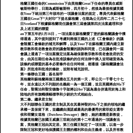
格蘭王國任命的Commission下由英格蘭Great下任命的專員在威斯
敏斯特舉行，日期為威斯敏斯特，四月初十，然後為最後根據英國
在Your下統治第三年頒布的一項議會法案的規定，專員代表蘇格蘭
王國在Great下“大封印”下提名蘇格蘭，任期為公元四年二月二十七
日Scotland下根據蘇格蘭現任議會第三屆會議第四次法案處理和涉
及上述王國的聯盟
an下第五年的1月16日，一項法案在蘇格蘭愛丁堡的蘇格蘭議會中獲
得通過，其中提到提到了考慮到兩個王國的上述《工會條款》的議
會階層工會條款的補充和解釋，以及Your下在蘇格蘭王國內建立新
教宗教和長老教會政府的議會階層的諮詢和同意，已在議會同一屆
會議上通過了一項法案擬定法案為確保新教宗教和長老會政府的安
全，由其任期任命為在批准該條約的任何法律中插入並明確宣佈為
該條約或聯盟的基本必要條件在任何時候，都遵循《蘇格蘭議會法
案》所批准和批准的條款，並附有補充說明。
第一條聯合王國；簽名裝甲
英格蘭和蘇格蘭兩個王國應在五月的第一天，即公元一千零七十七
年，並永遠以大不列顛的名義統一為一個王國，並且英國將由Ma下
任命，聖喬治和聖安德魯十字架將以Her下認為適合併適用於海上和
陸地的所有旗幟橫幅標準和少尉的方式相結合。
第二條。繼承君主制
大不列顛聯合王國的君主制及其在其最神聖的Ma下之後的領地的繼
承權一直保留下來，並繼續由漢諾威最高的最優秀的索菲婭女選帝
侯和荷蘭女道格（Dutchess Dowager）擔任，她的遺體是新教徒，
根據英格蘭已故國王威廉三世統治的第十二年通過的一項議會法
案，英格蘭王冠由其定居。第三任國王制定了一項法案，以進一步
限制王冠和更好地保護國王主體的權利和自由主義者，以及所有教