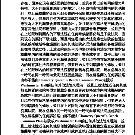
存在，因為它現在由該國的法律組成，並具有與以前相同的權力和
特權。大不列顛議會應制定的規定，但不得損害司法機構的其他權
利，並且蘇格蘭的金鐘和副金鐘的可保留權利應作為財產權留給各
自所有人，但應以行使方式為準此類法規和變更的可剝奪的權利，
應視為大不列顛議會應適當地作出，並且現在在蘇格蘭王國境內的
所有其他法院都應保留，但應由大不列顛議會進行變更，並且所有
在上述限制範圍內的下級法院在任何時候都將仍然是下級法院，直
到現在仍屬於下級法院，而且尚無理由由大法官席位法院的普通法
院或威斯敏斯特會議廳的任何其他法院來理清蘇格蘭的各種原因並
且在聯盟成立後，上述法院或任何其他類似性質的法院均無權對蘇
格蘭境內的司法機構的法令或判決進行審查或更改，或停止執行該
法律或判決應當由大不列顛議會制定，並且現在仍在蘇格蘭王國境
內的所有其他法院都應保留，但要經過大不列顛議會的修改，並且
在上述限制內的所有下級法院都將依舊為從屬法院。現在必須在同
一時間在同一時間向最高法院提起訴訟，而在蘇格蘭的任何訴訟理
由都不能由Chancery Queen\'s Bench Common Pleas法院或
Westminster Hall的任何其他法院來理清，並且上述法院或任何其他
類似性質的法院聯盟無權裁定審查或更改蘇格蘭境內司法機關的作
為或判刑或停止執行該組織的權力後應當由大不列顛議會制定，並
且現在仍在蘇格蘭王國境內的所有其他法院都應保留，但要經過大
不列顛議會的修改，並且在上述限制內的所有下級法院都將依舊為
從屬法院。現在必須在同一時間在同一時間向最高法院提起訴訟，
而在蘇格蘭的任何訴訟理由都不能由Chancery Queen\'s Bench
Common Pleas法院或Westminster Hall的任何其他法院來理清，並
且上述法院或任何其他類似性質的法院聯盟無權裁定審查或更改蘇
格蘭境內司法機關的作為或判刑或停止執行該組織的權力後大不列