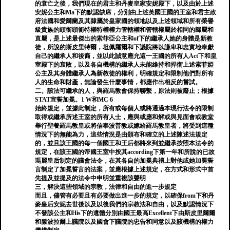
的衰亡之後，我們現在的君主和丹麥皇家安妮殿下，以及由於上述
安妮公主和Ma下的默認缺席，分別由上述英國王國的王室和君主政
府法國和愛爾蘭及其隸屬於皇家國的領地以及上述領域和所有榮譽
級貴族的頭銜頭銜特權特權權力管轄權和管轄權屬於相同的歸屬和
直屬，是上述最傑出的索菲亞公主和of下的繼承人她的身體是新教
徒，所說的斯皮里特爾，坦佩羅爾和下議院將以謙卑和忠實地奉獻
自己的繼承人和後裔，並以此誠意應允這一王國的所有人Act下和皇
室殿下的衰敗，以及各自機構的繼承人未能維持和捍衛上述索菲婭
公主及其身體繼承人為新教徒的權利，明確規定和限制他們對所有
人的生命和財產，無論發生什麼事情，都應作出相反的嘗試。
二。該法可繼承的人，與羅馬教會保持聯繫，原法則被廢止；根據
STAT宣誓加冕。1 W和MC 6
始終規定，並據此制定，所有或每個人或將通過本現行法令的限制
取得或繼承所述王室的所有人士，應與或應和解或與見面會或教堂
舉行聖餐羅馬教皇或將信奉波普教或嫁給羅馬教皇者，將受到這種
情況下的無能為力，這些情況是由頒布和確立的上述陳述法規定
的，並且該王國的每一個國王和王后都將來到並繼承按照本法令的
規定，在該王國的帝國王室中按其according下第一年和所說的已故
瑪麗皇后制定的議會法令，在其各自的加冕典禮上對他或她加冕誓
言制定了加冕誓言的法案，並應根據上述規定，在方式和形式中首
先提及並提及的法令中申明並重複該聲明
三，解決這些領域的宗教，法律和自由的進一步規定
而且，儘管有必要且有必要做出進一步的規定，以確保from下和丹
麥皇后安妮去世後以及以後我們的宗教法和自由，以及默認情況下
不發該公主和His下的遺體分別由國王最高Excellent下由斯皮里爾爾
和滕波拉爾上議院以及國會下議院的忠告和同意以及該機構的權力