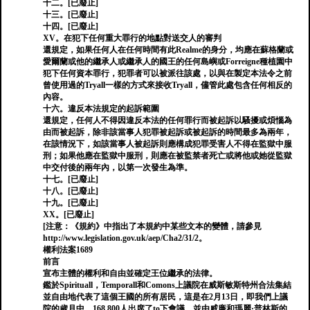
十二。[已廢止]
十三。[已廢止]
十四。[已廢止]
XV。在犯下任何重大罪行的地點對送交人的審判
還規定，如果任何人在任何時間有此Realme的身分，均應在蘇格蘭或
愛爾蘭或他的繼承人或繼承人的國王的任何島嶼或Forreigne種植園中
犯下任何資本罪行，犯罪者可以被派往該處，以與在製定本法令之前
曾使用過的Tryall一樣的方式來接收Tryall，儘管此處包含任何相反的
內容。
十六。違反本法規定的起訴範圍
還規定，任何人不得因違反本法的任何罪行而被起訴以騷擾或煩惱為
由而被起訴，除非該當事人犯罪被起訴或被起訴的時間最多為兩年，
在該情況下，如該當事人被起訴則應構成犯罪受害人不得在監獄中服
刑；如果他應在監獄中服刑，則應在被監禁者死亡或將他或她從監獄
中交付後的兩年內，以第一次發生為準。
十七。[已廢止]
十八。[已廢止]
十九。[已廢止]
XX。[已廢止]
[注意：《規約》中指出了本規約中某些文本的變體，請參見
http://www.legislation.gov.uk/aep/Cha2/31/2。
權利法案1689
前言
宣布主體的權利和自由並確定王位繼承的法律。
鑑於Spirituall，Temporall和Comons上議院在威斯敏斯特州合法集結
並自由地代表了這個王國的所有居民，這是在2月13日，即我們上議
院的歲月中，168,800人出席了to下會議，並由威廉和瑪麗·普林斯的