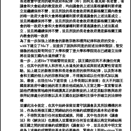
長老教會中使用的敬拜政府和紀律（即）由柯克·塞克斯·長老會，省
議會和大會組成的教堂政府，均由議會的上述法案根據權利要求建
立並繼續保持不變，並且所說的長老會政府將是蘇格蘭王國內教會
的唯一政府大會和大會將根據權利要求通過議會的上述法案成立，
並且將繼續保持不變，並且所說的長老會政府應是蘇格蘭王國內教
會的唯一政府大會和大會將根據權利要求通過議會的上述法案成
立，並且將繼續保持不變，並且所說的長老會政府應是蘇格蘭王國
內教會的唯一政府
為了進一步加強上述教會的新教宗教和禮拜紀律和政府的安全，
with下建立了Ma下，並提供了諮詢和同意的前述法律和聖訓，聖安
德魯的格拉斯哥阿伯丁大學和愛丁堡大學和學院現在已經建立法律
將在這個王國內永遠持續下去
進一步，上述Her下明確聲明並規定，該王國的臣民不承擔任何責
任，但其中的所有人和所有人永遠免於違反或與前述真實性背道而
馳。如上建立的新教宗教和長老會政府的崇拜和紀律，以及對本教
會和王國的領土內的宗教和紀律，不得施加或以任何形式加以施
加。最後，在現任Ma下逝世後（上帝長期以來保留）在大不列顛王
國皇家政府中繼任她的君主應在他或她加入王室之際一直宣誓並承
認他們應無害地維持和維護真正的新教徒的上述定居點宗教與政府
崇拜紀律處分的宗教以及本王國在起訴權利主張中所確立的法律特
權
並據此法令規定，在其中始終保留並遵守該議會及其所設機構的本
法，作為在兩個王國之間締結的任何條約或聯盟的基本和必要條
件，不得對其進行任何改動或減損。同樣，其中包含的本《議會
法》和《解決法》也應插入並重複於任何旨在通過以商定和締結兩
個王國之間的前述條約或聯盟的《議會法》中，並且在其中明文宣
佈為上述條約或聯盟的基本和必要條件，緊接在上面的written下的