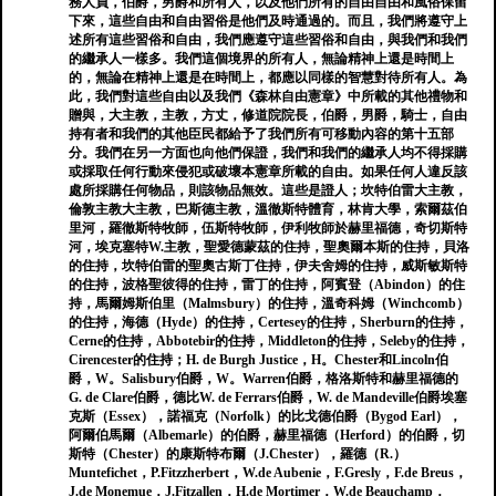
務人員，伯爵，男爵和所有人，以及他們所有的自由自由和風俗保留
下來，這些自由和自由習俗是他們及時通過的。而且，我們將遵守上
述所有這些習俗和自由，我們應遵守這些習俗和自由，與我們和我們
的繼承人一樣多。我們這個境界的所有人，無論精神上還是時間上
的，無論在精神上還是在時間上，都應以同樣的智慧對待所有人。為
此，我們對這些自由以及我們《森林自由憲章》中所載的其他禮物和
贈與，大主教，主教，方丈，修道院院長，伯爵，男爵，騎士，自由
持有者和我們的其他臣民都給予了我們所有可移動內容的第十五部
分。我們在另一方面也向他們保證，我們和我們的繼承人均不得採購
或採取任何行動來侵犯或破壞本憲章所載的自由。如果任何人違反該
處所採購任何物品，則該物品無效。這些是證人；坎特伯雷大主教，
倫敦主教大主教，巴斯德主教，溫徹斯特體育，林肯大學，索爾茲伯
里河，羅徹斯特牧師，伍斯特牧師，伊利牧師於赫里福德，奇切斯特
河，埃克塞特W.主教，聖愛德蒙茲的住持，聖奧爾本斯的住持，貝洛
的住持，坎特伯雷的聖奧古斯丁住持，伊夫舍姆的住持，威斯敏斯特
的住持，波格聖彼得的住持，雷丁的住持，阿賓登（Abindon）的住
持，馬爾姆斯伯里（Malmsbury）的住持，溫奇科姆（Winchcomb）
的住持，海德（Hyde）的住持，Certesey的住持，Sherburn的住持，
Cerne的住持，Abbotebir的住持，Middleton的住持，Seleby的住持，
Cirencester的住持；H. de Burgh Justice，H。Chester和Lincoln伯
爵，W。Salisbury伯爵，W。Warren伯爵，格洛斯特和赫里福德的
G. de Clare伯爵，德比W. de Ferrars伯爵，W. de Mandeville伯爵埃塞
克斯（Essex），諾福克（Norfolk）的比戈德伯爵（Bygod Earl），
阿爾伯馬爾（Albemarle）的伯爵，赫里福德（Herford）的伯爵，切
斯特（Chester）的康斯特布爾（J.Chester），羅德（R.）
Muntefichet，P.Fitzzherbert，W.de Aubenie，F.Gresly，F.de Breus，
J.de Monemue，J.Fitzallen，H.de Mortimer，W​​.de Beauchamp，