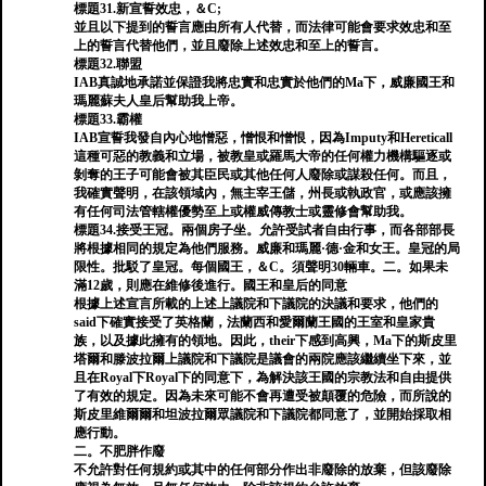
標題31.新宣誓效忠，＆C;
並且以下提到的誓言應由所有人代替，而法律可能會要求效忠和至
上的誓言代替他們，並且廢除上述效忠和至上的誓言。
標題32.聯盟
IAB真誠地承諾並保證我將忠實和忠實於他們的Ma下，威廉國王和
瑪麗蘇夫人皇后幫助我上帝。
標題33.霸權
IAB宣誓我發自內心地憎惡，憎恨和​​憎恨，因為Imputy和Hereticall
這種可惡的教義和立場，被教皇或羅馬大帝的任何權力機構驅逐或
剝奪的王子可能會被其臣民或其他任何人廢除或謀殺任何。而且，
我確實聲明，在該領域內，無主宰王儲，州長或執政官，或應該擁
有任何司法管轄權優勢至上或權威傳教士或靈修會幫助我。
標題34.接受王冠。兩個房子坐。允許受試者自由行事，而各部部長
將根據相同的規定為他們服務。威廉和瑪麗·德·金和女王。皇冠的局
限性。批駁了皇冠。每個國王，＆C。須聲明30輛車。二。如果未
滿12歲，則應在維修後進行。國王和皇后的同意
根據上述宣言所載的上述上議院和下議院的決議和要求，他們的
said下確實接受了英格蘭，法蘭西和愛爾蘭王國的王室和皇家貴
族，以及據此擁有的領地。因此，their下感到高興，Ma下的斯皮里
塔爾和滕波拉爾上議院和下議院是議會的兩院應該繼續坐下來，並
且在Royal下Royal下的同意下，為解決該王國的宗教法和自由提供
了有效的規定。因為未來可能不會再遭受被顛覆的危險，而所說的
斯皮里維爾爾和坦波拉爾眾議院和下議院都同意了，並開始採取相
應行動。
二。不肥胖作廢
不允許對任何規約或其中的任何部分作出非廢除的放棄，但該廢除