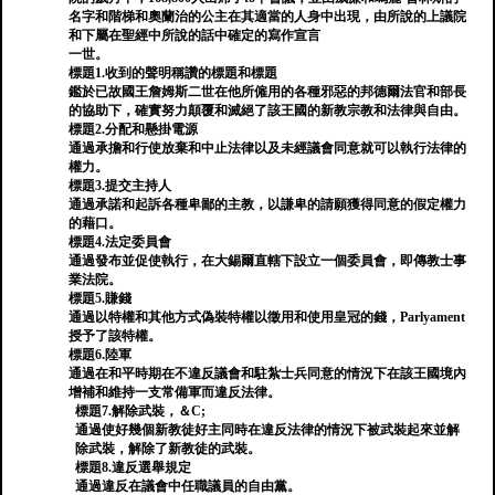
名字和階梯和奧蘭治的公主在其適當的人身中出現，由所說的上議院
和下屬在聖經中所說的話中確定的寫作宣言
一世。
標題1.收到的聲明稱讚的標題和標題
鑑於已故國王詹姆斯二世在他所僱用的各種邪惡的邦德爾法官和部長
的協助下，確實努力顛覆和滅絕了該王國的新教宗教和法律與自由。
標題2.分配和懸掛電源
通過承擔和行使放棄和中止法律以及未經議會同意就可以執行法律的
權力。
標題3.提交主持人
通過承諾和起訴各種卑鄙的主教，以謙卑的請願獲得同意的假定權力
的藉口。
標題4.法定委員會
通過發布並促使執行，在大錫爾直轄下設立一個委員會，即傳教士事
業法院。
標題5.賺錢
通過以特權和其他方式偽裝特權以徵用和使用皇冠的錢，Parlyament
授予了該特權。
標題6.陸軍
通過在和平時期在不違反議會和駐紮士兵同意的情況下在該王國境內
增補和維持一支常備軍而違反法律。
標題7.解除武裝，＆C;
通過使好幾個新教徒好主同時在違反法律的情況下被武裝起來並解
除武裝，解除了新教徒的武裝。
標題8.違反選舉規定
通過違反在議會中任職議員的自由黨。