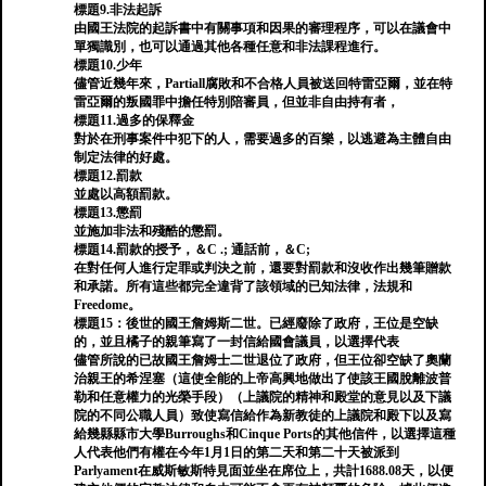
標題9.非法起訴
由國王法院的起訴書中有關事項和因果的審理程序，可以在議會中
單獨識別，也可以通過其他各種任意和非法課程進行。
標題10.少年
儘管近幾年來，Partiall腐敗和不合格人員被送回特雷亞爾，並在特
雷亞爾的叛國罪中擔任特別陪審員，但並非自由持有者，
標題11.過多的保釋金
對於在刑事案件中犯下的人，需要過多的百樂，以逃避為主體自由
制定法律的好處。
標題12.罰款
並處以高額罰款。
標題13.懲罰
並施加非法和殘酷的懲罰。
標題14.罰款的授予，＆C .; 通話前，＆C;
在對任何人進行定罪或判決之前，還要對罰款和沒收作出幾筆贈款
和承諾。所有這些都完全違背了該領域的已知法律，法規和
Freedome。
標題15：後世的國王詹姆斯二世。已經廢除了政府，王位是空缺
的，並且橘子的親筆寫了一封信給國會議員，以選擇代表
儘管所說的已故國王詹姆士二世退位了政府，但王位卻空缺了奧蘭
治親王的希涅塞（這使全能的上帝高興地做出了使該王國脫離波普
勒和任意權力的光榮手段）（上議院的精神和殿堂的意見以及下議
院的不同公職人員）致使寫信給作為新教徒的上議院和殿下以及寫
給幾縣縣市大學Burroughs和Cinque Ports的其他信件，以選擇這種
人代表他們有權在今年1月1日的第二天和第二十天被派到
Parlyament在威斯敏斯特見面並坐在席位上，共計1688.08天，以便