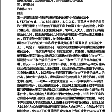
應視為無效，且無任何效力，除非該規約允許放棄
三，[已廢止]
和解法1701
前言
進一步限制王室和更好地確保臣民的權利和自由的法令
I. STAT的收據。1 W.＆M. SESS。2. C. 2.§2。而且格洛斯特的皇后
和公爵已逝世；並且他的王權從王座上建議了進一步的規定，以取
代繼任者。漢諾威王妃的親密關係，電和杜瓦夫人，波西米亞晚期
皇后的女兒，國王詹姆斯的女兒首先是在國王和安妮公主之後繼承
的，而不是說公道和禮節，她身體的繼承人
鑑於Ma下統治的第一年和我們最尊貴的君主瑪麗皇后（祝福的女
王），制定了一項議會法令[一項宣布該主體權利和自由並確定繼承
權的法令。 （除其他事項外）制定並宣布，英格蘭，法蘭西和愛爾
蘭王國的王室和Regall政府及其所屬的領地應該並繼續在Your下生
活期間Your下和所說的已故女王and下和女王/王后及倖存者的遺
囑，以及after下和女王/王后的the葬後，所述王室和Regall政府應為
並且仍然是所述已故女王的遺體，並且頒發給安妮公主殿下丹麥及
其身體的繼承人，以及對於此類問題不屬於Your下身體的繼承人的
行為，據此進一步頒布，應將當時或之後的所有人與之和解，或與
之舉行聖餐。 See或Rome教堂或應宣告Popish宗教或與Papist結婚
應被排除在外，並且根據該法令，該法將永遠無法繼承或享有該王
國和愛爾蘭的王室和政府以及其所屬或任何部分的領地在所有此類
案件中，這些領域的人民應被並因此免除其效忠，並且上述王室和
政府應不時地行使或行使或行使所有普通權力機構或管轄權。時間
下降到這種人享受或新婚人士應繼承並享有相同的權益，以防上述
人以上述方式自稱已婚或已婚而和解的人自然死亡，在該法令和和
解制定後，您good下的優秀臣民被恢復為上帝的旨意使Success下獲