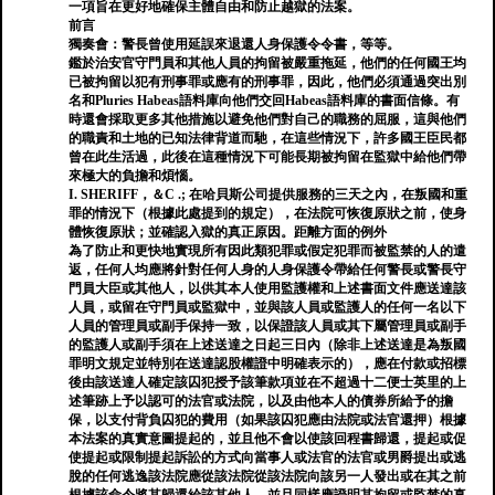
一項旨在更好地確保主體自由和防止越獄的法案。
前言
獨奏會：警長曾使用延誤來退還人身保護令令書，等等。
鑑於治安官守門員和其他人員的拘留被嚴重拖延，他們的任何國王均
已被拘留以犯有刑事罪或應有的刑事罪，因此，他們必須通過突出別
名和Pluries Habeas語料庫向他們交回Habeas語料庫的書面信條。有
時還會採取更多其他措施以避免他們對自己的職務的屈服，這與他們
的職責和土地的已知法律背道而馳，在這些情況下，許多國王臣民都
曾在此生活過，此後在這種情況下可能長期被拘留在監獄中給他們帶
來極大的負擔和煩惱。
I. SHERIFF，＆C .; 在哈貝斯公司提供服務的三天之內，在叛國和重
罪的情況下（根據此處提到的規定），在法院可恢復原狀之前，使身
體恢復原狀；並確認入獄的真正原因。距離方面的例外
為了防止和更快地實現所有因此類犯罪或假定犯罪而被監禁的人的遣
返，任何人均應將針對任何人身的人身保護令帶給任何警長或警長守
門員大臣或其他人，以供其本人使用監護權和上述書面文件應送達該
人員，或留在守門員或監獄中，並與該人員或監護人的任何一名以下
人員的管理員或副手保持一致，以保證該人員或其下屬管理員或副手
的監護人或副手須在上述送達之日起三日內（除非上述送達是為叛國
罪明文規定並特別在送達認股權證中明確表示的），應在付款或招標
後由該送達人確定該囚犯授予該筆款項並在不超過十二便士英里的上
述筆跡上予以認可的法官或法院，以及由他本人的債券所給予的擔
保，以支付背負囚犯的費用（如果該囚犯應由法院或法官還押）根據
本法案的真實意圖提起的，並且他不會以使該回程書歸還，提起或促
使提起或限制提起訴訟的方式向當事人或法官的法官或男爵提出或逃
脫的任何逃逸該法院應從該法院從該法院向該另一人發出或在其之前