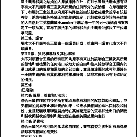
皇主義者和與之結婚的人應被排除在外，而且永遠無法繼承擁有或
享有大不列顛帝國王室及其所屬的任何部分的統治權，在每種情況
下，都屬於王室並且政府應不時降臨並由該新教徒繼承並享有該新
教徒，以防根據英格蘭王室血統的規定，此類教皇或與該教皇結婚
的人自然死亡英格蘭國王another下統治第一年的另一項議會法案製
定了一項法案，宣布了該法案的權利和自由主義者並解決了王位繼
承問題。
第三條。議會
要求大不列顛聯合王國由一個議員組成，並由同一議會代表大不列
顛議會。
第IIII條。貿易和導航及其他權利
大不列顛聯合王國的所有臣民均應享有來往於該聯合王國及其所屬
的領地和種植園的任何港口或地方的自由和往來於該聯合王國內的
港口或港口的貿易和通航的全部自由，並且傳達屬於或可能屬於任
一王國主題的所有其他權利特權和好處，除非本條款另有明確約定
的情況。
第五條
[已廢除]
第六條 貿易，義務和C法規；
聯合王國在聯盟前後的所有地區應享有相同的配額鼓勵和缺點，並
受相同的貿易禁止和法規的約束，並應承擔相同的進出口關稅和關
稅，並且配額鼓勵聯盟開始時在英格蘭定居的貿易和進出口的關稅
和關稅與關稅的限制和規定應在整個英國范圍內進行
第七條 消費稅
聯合王國的所有地區將永遠來自聯盟，並在聯盟之後對所有應課稅
酒類享有相同的消費稅