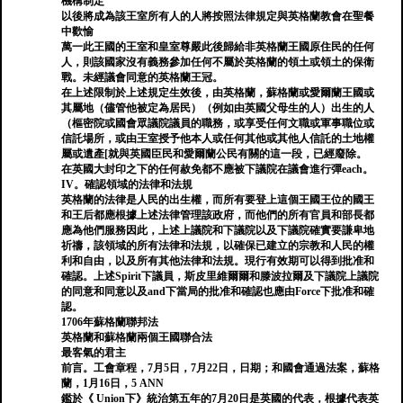
機構制定
以後將成為該王室所有人的人將按照法律規定與英格蘭教會在聖餐
中歡愉
萬一此王國的王室和皇室尊嚴此後歸給非英格蘭王國原住民的任何
人，則該國家沒有義務參加任何不屬於英格蘭的領土或領土的保衛
戰。未經議會同意的英格蘭王冠。
在上述限制於上述規定生效後，由英格蘭，蘇格蘭或愛爾蘭王國或
其屬地（儘管他被定為居民）（例如由英國父母生的人）出生的人
（樞密院或國會眾議院議員的職務，或享受任何文職或軍事職位或
信託場所，或由王室授予他本人或任何其他或其他人信託的土地權
屬或遺產[就與英國臣民和愛爾蘭公民有關的這一段，已經廢除。
在英國大封印之下的任何赦免都不應被下議院在議會進行彈each。
IV。確認領域的法律和法規
英格蘭的法律是人民的出生權，而所有要登上這個王國王位的國王
和王后都應根據上述法律管理該政府，而他們的所有官員和部長都
應為他們服務因此，上述上議院和下議院以及下議院確實要謙卑地
祈禱，該領域的所有法律和法規，以確保已建立的宗教和人民的權
利和自由，以及所有其他法律和法規。現行有效期可以得到批准和
確認。上述Spirit下議員，斯皮里維爾爾和滕波拉爾及下議院上議院
的同意和同意以及and下當局的批准和確認也應由Force下批准和確
認。
1706年蘇格蘭聯邦法
英格蘭和蘇格蘭兩個王國聯合法
最客氣的君主
前言。工會章程，7月5日，7月22日，日期；和國會通過法案，蘇格
蘭，1月16日，5 ANN
鑑於《 Union下》統治第五年的7月20日是英國的代表，根據代表英