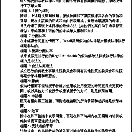
建立他們的宗教法律和自由可能不會再有被顛覆的危險，據此便進
行了字母大選。
標題16.主體的權利
隨即，上述斯皮里爾維爾，滕波拉爾和下議院根據其各自的來信和
選舉，現在由該國的正式和自由代表組成，並經過最認真的考慮，
首先考慮了實現上述目標的最佳方法（如他們的案件助手通常都這
樣做）來維護和主張他們的未成年人權利和自由，
標題17.分配功率
在未經議會同意的情況下，Regall當局假裝的法律懸掛權或法律執行
權是非法的。
標題18.後期分配功率
後來被假定並行使的Regall Authoritie的假裝解除法律或執行法律的
權力是非法的。
標題19.合法法庭違法
成立已故的傳教士事業法院委員會和所有其他性質的委員會和法院
都是伊萊格爾和邪惡的。
標題20.賺錢
假裝特權而不假裝授予特權以使用或使用皇冠的時間更長或更長時
間，或以其他方式被授予或應被授予的方式，則是伊萊格爾。
標題21.申訴權
臣民有權向國王請願，而對這種請願的所有承諾和起訴都是伊萊格
爾。
標題22.陸軍
除非在和平協議中表示同意，否則在和平時期內在王國境內培養或
維持常備軍是違反法律的。
標題23.受試者的手臂
法律規定，作為新教徒的被告可以擁有適合其條件的防禦武器。