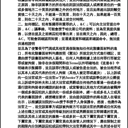
根據該命令將其歸還給該其他人，並且同樣應證明其拘留或監禁的真
正原因，除非該當事方的所在地在距該法院或該人或將要居住的一個
或多個地方二十英里的距離之外的任何地方，並且如果超出該距離交
貨後二十天之內，不超過一百英里，則在十天之內，如果超過一百英
里，則在二十天之內，不超過上述交付時間。
二。如何標記。犯有叛國罪和重罪的人，＆C .; 可以向主法官提出申
訴，＆C .; 議事錄。可能會授予哈比斯公司的資料；並為官員提供服
務，以便在提及之前將囚犯培養出來；並在兩天之內，因此，總理，
＆C。可能會因確認而卸貨；並通過退貨和確認來確認命令。無法提
供過程證明
並且為了使警長守門員或其他官員假裝無知任何此類書面材料的進
口，所有此類書面材料均應按照《憲法》所規定的方式進行標記，並
應由授予該書面材料的人簽名。任何人均應根據上述任何罪行而被定
罪或被拘留，除非在休假期間和在Terme以外明確地在《送達令》中
明確表示叛國罪，並且該罪行對該人或被告是合法的。被合法程序或
以其本人或其代表的任何人拘留（其他人被定罪或處決），以上訴或
向一位法官或另一位法官or下的Justice下大法官或該學位的大公爵提
出上訴或申訴科夫和上述大法官或男爵或任何他們在看過一份或多份
通行證和拘留者的權證的副本後，或宣誓後以其他方式拒絕由被羈押
一個或多個囚犯的人提供此一份或多份副本。經一名或多名人士或其
代表的書面請求，經授權並要求，並由提供該證件的兩名證人在場並
出示，以根據該法院的Seale授予和授予人身保護令。然後，他應作為
法官之一，送交該當事方或該被拘留方可在該法官的男爵或任何其他
上述任職之法官或其他同等級別的法官或男爵面前立即歸還的官員。
法院及其依上述規定的服務一名或多於一名其下屬官員或下屬官員，
下屬官員，下屬官員或下屬官員在其保管人的情況下，應在限制之前
的期限內分別將該囚犯或囚犯帶到大法官男爵或其中一名所述令狀可