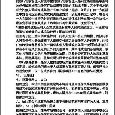
的執行官或管理人對該罪犯的執行官或管理人感到悲痛在威斯敏斯特
的任何國王法院以任何行動或情報採取的行動或情報，其中不得承認
或允許無人通緝令或其他方式禁止或禁止起訴，並且在任何一方的訴
訟中對任何訴訟的追償或判決應是對第一次犯罪的充分定罪，在任何
一方在訴訟中進行的對任何違約行為的追償或判決在第一次判決後均
應被定罪以使官員或在上述違法行為中屬於第二次犯罪的人。
V.關於在哈比斯公司大企業成立後對當事人的拘禁的規定。不適當地
請這些被解僱的人或協助他們；罰款500英鎊
並且為了防止重申的承諾對同一犯罪人造成不公正的煩惱，而該犯罪
人將在任何人身保護權下大規模交付或定居在任何人身保護下，此後
任何時候蜂都將被任何一個或多個人監禁或定為同一犯罪該法院的法
律命令和程序所規定的以外的其他條件，其中他或他們必須出庭，或
其他具有該原因的司法管轄權的法院，以及是否有其他人故意地違反
本法，而將其再犯，監禁或明知而促使或導致被重新定罪或監禁為同
一罪行或偽裝罪，任何人被前述或明知協助或協助而在大範圍內交付
或定居，或他或他們應向犯人或當事方寬恕五百磅之和。儘管已按上
述規定收回，但一份或多份的《認股權證》中有色的假裝或變更。
VI。[已廢止]
七。尊重債務人，＆C;
始終規定，本法中的任何規定均不得延伸至因任何民事原因被控以債
務或其他訴訟或程序進行起訴的任何人，而將其從監獄中釋放，但在
因犯罪而被判處其監禁後，應將其關押在Custodie對於其他套房，則
根據法律規定。
八。哈比斯公司或其他法律文書不得刪除犯有刑事罪行的人員。過度
解決，＆C .; 拆卸保證；罰款
提供的法律規定，如果本領域的任何一個或多個人因任何刑事或假定
的刑事事項而服從任何監獄或任何官員的保管人，則不得將該人從所