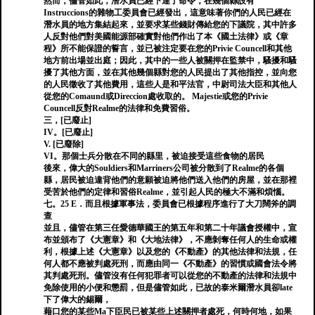
然而，儘管如此，潛水員已經下達了命令，在幾個縣設有
Instruccions的雜物工委員會已經發出，這意味著你們的人民已經在
潛水員的地方集結起來，並要求某些錢財傳給您的下議院，其中許多
人反對他們對美國能源部確實對他們作出了本《國土法律》或《章
程》所不能保證的誓言，並已被注定要在您的Privie Councell和其他
地方前出場並出庭；因此，其中的一些人被關押在監禁中，騷擾和騷
擾了其他方面，並在其他幾個縣對您的人民提出了其他指控，並向您
的人民徵收了其他費用，這些人是和平法官，中尉司法大臣和其他人
從您的Comaund或Direccion處收取的。 Majestie或您的Privie
Councell反對Realme的法律和免費習俗。
三，[已廢止]
IV。[已廢止]
V. [已廢除]
VI。那個士兵分散在不同的縣里，被迫接受這些食物的居民
後來，偉大的Souldiers和Marriners公司被分散到了Realme的各個
縣，居民被迫違背他們的意願被迫將他們送入他們的房屋，並在那裡
受苦於他們的定律和習俗Realme，並引起人民的極大不滿和煩惱。
七。25 E．而且根據軍事法，委員會已根據程序進行了大刀闊斧的調
查
並且，儘管在第三任愛德華國王的第五年和第二十年議會授權中，宣
布並頒布了《大憲章》和《大地法律》，不應剝奪任何人的生命或權
利，根據上述《大憲章》以及您的《不動產》的其他法律和法規，任
何人都不應被判處死刑，而應由同一《不動產》的習慣或國會法令將
其判處死刑。儘管沒有任何犯罪者可以從您的不動產的法律和法規中
免除使用的小便和懲罰，但是儘管如此，已故的泰米爾潛水員卻late
下了偉大的錫爾，
藉口您的某些Ma下臣民已被某些上述關押者處死，何時何地，如果