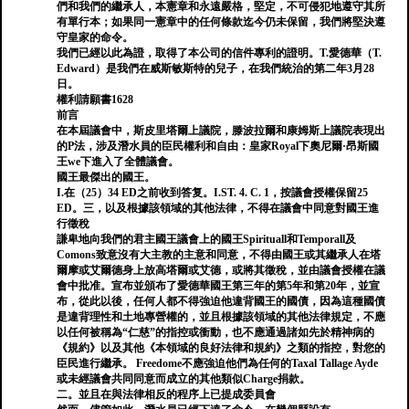
們和我們的繼承人，本憲章和永遠嚴格，堅定，不可侵犯地遵守其所
有單行本；如果同一憲章中的任何條款迄今仍未保留，我們將堅決遵
守皇家的命令。
我們已經以此為證，取得了本公司的信件專利的證明。T.愛德華（T.
Edward）是我們在威斯敏斯特的兒子，在我們統治的第二年3月28
日。
權利請願書1628
前言
在本屆議會中，斯皮里塔爾上議院，滕波拉爾和康姆斯上議院表現出
的P法，涉及潛水員的臣民權利和自由：皇家Royal下奧尼爾·昂斯國
王we下進入了全體議會。
國王最傑出的國王。
I.在（25）34 ED之前收到答复。I.ST. 4. C. 1，按議會授權保留25
ED。三，以及根據該領域的其他法律，不得在議會中同意對國王進
行徵稅
謙卑地向我們的君主國王議會上的國王Spirituall和Temporall及
Comons致意沒有大主教的主意和同意，不得由國王或其繼承人在塔
爾摩或艾爾德身上放高塔爾或艾德，或將其徵稅，並由議會授權在議
會中批准。宣布並頒布了愛德華國王第三年的第5年和第20年，並宣
布，從此以後，任何人都不得強迫他違背國王的國債，因為這種國債
是違背理性和土地專營權的，並且根據該領域的其他法律規定，不應
以任何被稱為“仁慈”的指控或衝動，也不應通過諸如先於精神病的
《規約》以及其他《本領域的良好法律和規約》之類的指控，對您的
臣民進行繼承。 Freedome不應強迫他們為任何的Taxal Tallage Ayde
或未經議會共同同意而成立的其他類似Charge捐款。
二。並且在與法律相反的程序上已提成委員會