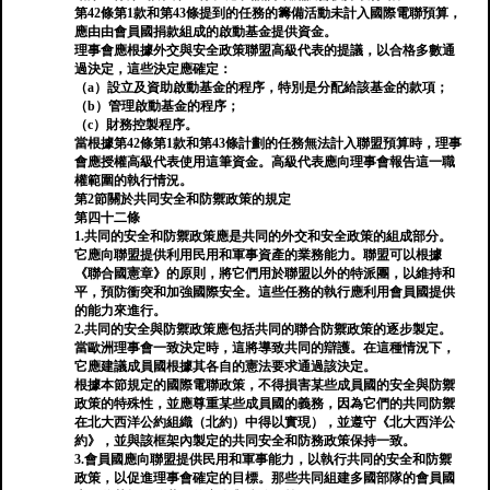
第42條第1款和第43條提到的任務的籌備活動未計入國際電聯預算，
應由由會員國捐款組成的啟動基金提供資金。
理事會應根據外交與安全政策聯盟高級代表的提議，以合格多數通
過決定，這些決定應確定：
（a）設立及資助啟動基金的程序，特別是分配給該基金的款項；
（b）管理啟動基金的程序；
（c）財務控製程序。
當根據第42條第1款和第43條計劃的任務無法計入聯盟預算時，理事
會應授權高級代表使用這筆資金。高級代表應向理事會報告這一職
權範圍的執行情況。
第2節關於共同安全和防禦政策的規定
第四十二條
1.共同的安全和防禦政策應是共同的外交和安全政策的組成部分。
它應向聯盟提供利用民用和軍事資產的業務能力。聯盟可以根據
《聯合國憲章》的原則，將它們用於聯盟以外的特派團，以維持和
平，預防衝突和加強國際安全。這些任務的執行應利用會員國提供
的能力來進行。
2.共同的安全與防禦政策應包括共同的聯合防禦政策的逐步製定。
當歐洲理事會一致決定時，這將導致共同的辯護。在這種情況下，
它應建議成員國根據其各自的憲法要求通過該決定。
根據本節規定的國際電聯政策，不得損害某些成員國的安全與防禦
政策的特殊性，並應尊重某些成員國的義務，因為它們的共同防禦
在北大西洋公約組織（北約）中得以實現），並遵守《北大西洋公
約》，並與該框架內製定的共同安全和防務政策保持一致。
3.會員國應向聯盟提供民用和軍事能力，以執行共同的安全和防禦
政策，以促進理事會確定的目標。那些共同組建多國部隊的會員國