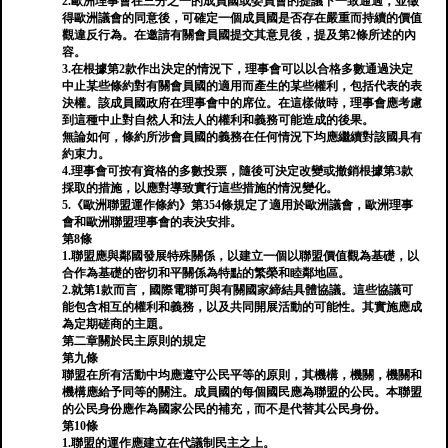
2.歐洲理事會在三分之一的成員國或委員會的提議下一致通過，並徵
得歐洲議會的同意後，可確定一個成員國是否存在嚴重而持續的價值
觀違反行為。在邀請有關會員國提交其意見後，提及第2條所述的內
容。
3.在根據第2款作出決定的情況下，理事會可以以合格多數通過決定
中止某些條約對有關會員國的適用而產生的某些權利，包括代表的表
決權。該成員國政府在理事會中的席位。在這樣做時，理事會應考慮
到這種中止對自然人和法人的權利和義務可能造成的後果。
無論如何，條約所涉會員國的義務在任何情況下均應繼續對該國具有
約束力。
4.理事會可按有資格的多數投票，隨後可決定改變或撤銷根據第3款
採取的措施，以應對導致實行這些措施的情況變化。
5.《歐洲聯盟運作條約》第354條規定了適用於歐洲議會，歐洲理事
會和歐洲聯盟理事會的表決安排。
第8條
1.聯盟應與鄰國發展特殊關係，以建立一個以聯盟價值觀為基礎，以
合作為基礎的密切和平關係為特點的繁榮和睦鄰地區。
2.就第1款而言，國際電聯可與有關國家締結具體協議。這些協議可
能包含相互的權利和義務，以及共同開展活動的可能性。其實施應成
為定期磋商的主題。
第二章關於民主原則的規定
第九條
聯盟在所有活動中均應遵守公民平等的原則，其機構，機關，機關和
機構應給予同等的關注。成員國的每個國民應為聯盟的公民。本聯盟
的公民身份應作為國家公民的補充，而不是代替其公民身份。
第10條
1.聯盟的運作應建立在代議制民主之上。