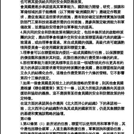
也可將其提供給共同的安全與防務政策。
會員國應逐步承諾提高其軍事能力。國防能力開發，研究，採購和
軍備領域的原子能機構（以下簡稱“歐洲國防局”）應確定作戰要
求，應促進滿足這些要求的措施，應有助於確定並酌情實施加強國
防部門工業和技術基礎所需的任何措施，應參與製定歐洲能力和軍
備政策，並應協助安理會評估軍事能力的提高。
4.與共同的安全和防衛政策有關的決定，包括本條所述的啟動特派
團的決定，應由理事會根據外交和安全政策聯盟高級代表的建議一
致通過，或由理事會通過。來自成員國的倡議。高級代表可建議酌
情與委員會一起使用國家資源和聯盟文書。
5.理事會可以在聯盟框架內委託一組成員國執行任務，以保護聯盟
的價值觀和服務於其利益。此類任務的執行應受第44條的約束。
6.那些軍事能力達到更高標準並且在這一領域對彼此作出更具有約
束力的承諾以期要求最苛刻的特派團的會員國，應在聯盟框架內建
立永久的結構化合作。這種合作應受第四十六條的管轄。它不影響
第四十三條的規定。
7.如果一個會員國是其領土上的武裝侵略的受害者，則其他會員國
應根據《聯合國憲章》第五十一條，以其力所能及的義務向其提供
援助和協助的義務。這不應損害某些會員國的安全和防禦政策的特
定特徵。
在這方面的承諾與合作應與《北大西洋公約組織》下的承諾相一
致，北大西洋公約組織對作為其成員的國家而言，仍是其集體防禦
的基礎和實施該戰略的論壇。
第43條
1.第42條第（1）款所述的任務，聯盟可以使用民用和軍事手段，其
中應包括聯合裁軍，人道主義和救援任務，軍事諮詢和援助任務，