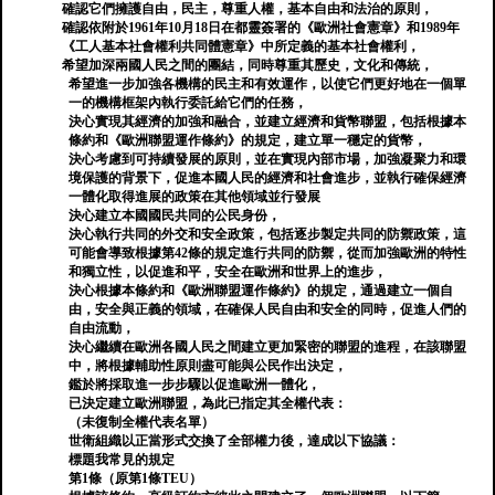
確認它們擁護自由，民主，尊重人權，基本自由和法治的原則，
確認依附於1961年10月18日在都靈簽署的《歐洲社會憲章》和1989年
《工人基本社會權利共同體憲章》中所定義的基本社會權利，
希望加深兩國人民之間的團結，同時尊重其歷史，文化和傳統，
希望進一步加強各機構的民主和有效運作，以使它們更好地在一個單
一的機構框架內執行委託給它們的任務，
決心實現其經濟的加強和融合，並建立經濟和貨幣聯盟，包括根據本
條約和《歐洲聯盟運作條約》的規定，建立單一穩定的貨幣，
決心考慮到可持續發展的原則，並在實現內部市場，加強凝聚力和環
境保護的背景下，促進本國人民的經濟和社會進步，並執行確保經濟
一體化取得進展的政策在其他領域並行發展
決心建立本國國民共同的公民身份，
決心執行共同的外交和安全政策，包括逐步製定共同的防禦政策，這
可能會導致根據第42條的規定進行共同的防禦，從而加強歐洲的特性
和獨立性，以促進和平，安全在歐洲和世界上的進步，
決心根據本條約和《歐洲聯盟運作條約》的規定，通過建立一個自
由，安全與正義的領域，在確保人民自由和安全的同時，促進人們的
自由流動，
決心繼續在歐洲各國人民之間建立更加緊密的聯盟的進程，在該聯盟
中，將根據輔助性原則盡可能與公民作出決定，
鑑於將採取進一步步驟以促進歐洲一體化，
已決定建立歐洲聯盟，為此已指定其全權代表：
（未復制全權代表名單）
世衛組織以正當形式交換了全部權力後，達成以下協議：
標題我常見的規定
第1條（原第1條TEU）