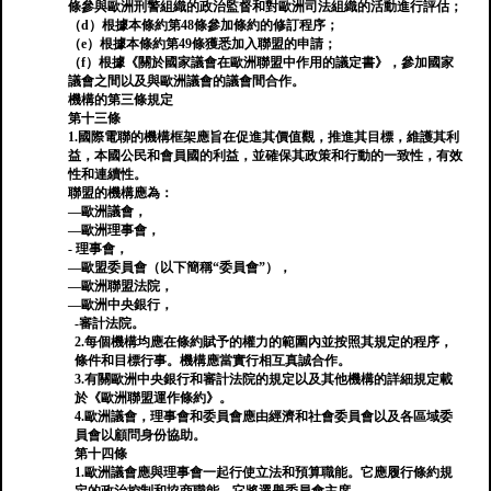
條參與歐洲刑警組織的政治監督和對歐洲司法組織的活動進行評估；
（d）根據本條約第48條參加條約的修訂程序；
（e）根據本條約第49條獲悉加入聯盟的申請；
（f）根據《關於國家議會在歐洲聯盟中作用的議定書》，參加國家
議會之間以及與歐洲議會的議會間合作。
機構的第三條規定
第十三條
1.國際電聯的機構框架應旨在促進其價值觀，推進其目標，維護其利
益，本國公民和會員國的利益，並確保其政策和行動的一致性，有效
性和連續性。
聯盟的機構應為：
—歐洲議會，
—歐洲理事會，
- 理事會，
—歐盟委員會（以下簡稱“委員會”），
—歐洲聯盟法院，
—歐洲中央銀行，
-審計法院。
2.每個機構均應在條約賦予的權力的範圍內並按照其規定的程序，
條件和目標行事。機構應當實行相互真誠合作。
3.有關歐洲中央銀行和審計法院的規定以及其他機構的詳細規定載
於《歐洲聯盟運作條約》。
4.歐洲議會，理事會和委員會應由經濟和社會委員會以及各區域委
員會以顧問身份協助。
第十四條
1.歐洲議會應與理事會一起行使立法和預算職能。它應履行條約規