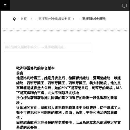
首頁
憲標對比全球法規資料庫
憲標對比全球憲法
歐洲聯盟條約的綜合版本
前言
他是比利時國王，她是丹麥皇后，德國聯邦總統，愛爾蘭總統，希臘
總統，西班牙國王，西班牙國王，西班牙國王。義大利總統，他的皇
室風範是盧森堡大公爵，她的MA下是荷蘭皇后，葡萄牙的總統，MA
下是英國聯合王國，北大不列顛及北領地
決心標誌著隨著歐洲共同體的建立而進行的歐洲一體化進程的新階
段，
從歐洲的文化，宗教和人道主義主義遺產中汲取靈感，從中形成了人
類不可侵犯和不可剝奪的權利，自由，民主，平等和法治的普遍價
值，
回顧結束歐洲大陸分裂的歷史重要性，以及為建立未來歐洲奠定堅實
基礎的必要性，