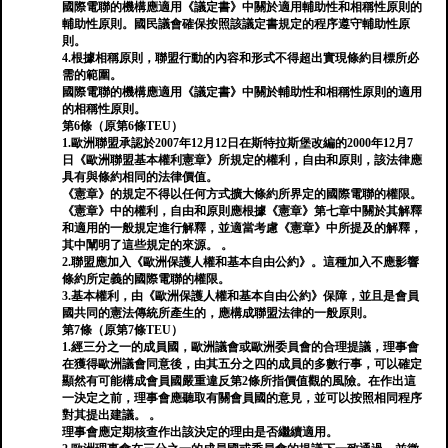
國際電聯的機構應適用《議定書》中關於適用輔助性和相稱性原則的
輔助性原則。國民議會確保按照該議定書規定的程序遵守輔助性原
則。
4.根據相稱原則，聯盟行動的內容和形式不得超出實現條約目標所必
需的範圍。
國際電聯的機構應適用《議定書》中關於輔助性和相稱性原則的適用
的相稱性原則。
第6條（原第6條TEU）
1.歐洲聯盟承認於2007年12月12日在斯特拉斯堡改編的2000年12月7
日《歐洲聯盟基本權利憲章》所規定的權利，自由和原則，該法律應
具有與條約相同的法律價值。
《憲章》的規定不得以任何方式擴大條約所界定的國際電聯的權限。
《憲章》中的權利，自由和原則應根據《憲章》第七章中關於其解釋
和適用的一般規定進行解釋，並適當考慮《憲章》中所提及的解釋，
其中闡明了這些規定的來源。 。
2.聯盟應加入《歐洲保護人權和基本自由公約》。這種加入不應影響
條約所定義的國際電聯的權限。
3.基本權利，由《歐洲保護人權和基本自由公約》保障，並且是會員
國共同的憲法傳統所產生的，應構成聯盟法律的一般原則。
第7條（原第7條TEU）
1.經三分之一的成員國，歐洲議會或歐洲委員會的合理提議，理事會
在獲得歐洲議會同意後，由其五分之四的成員的多數行事，可以確定
顯然有可能構成會員國嚴重違反第2條所指價值觀的風險。在作出這
一決定之前，理事會應聽取有關會員國的意見，並可以按照相同程序
對其提出建議。 。
理事會應定期核查作出該決定的理由是否繼續適用。