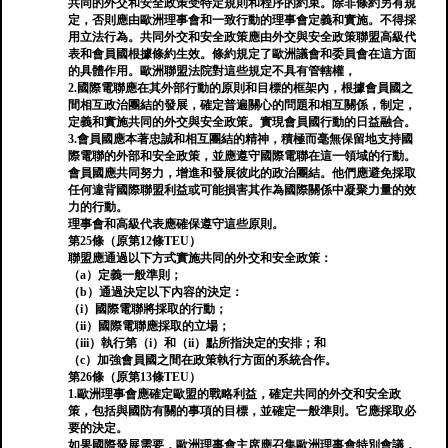
共同的外交和安全政策受特定規則和程序的約束。除非條約另有規
定，否則應由歐洲理事會和一致行動的理事會定義和實施。不得採
用立法行為。共同外交和安全政策應由外交與安全政策聯盟高級代
表和會員國根據條約生效。條約規定了歐洲議會和委員會在這方面
的具體作用。歐洲聯盟法院對這些規定不具有管轄權，
2.國際電聯應在其外部行動的原則和目標的框架內，根據會員國之
間相互政治團結的發展，確定普遍關心的問題和相互關係，制定，
定義和實施共同的外交與安全政策。實現會員國行動的日益融合。
3.會員國應本著忠誠和相互團結的精神，積極而毫無保留地支持國
際電聯的外部和安全政策，並應遵守國際電聯在這一領域的行動。
會員國應共同努力，增進和發展彼此的政治團結。他們應避免採取
任何違背國際聯盟利益或可能損害其作為國際關係中凝聚力量的效
力的行動。
理事會和高級代表應確保遵守這些原則。
第25條（原第12條TEU）
聯盟應通過以下方式實施共同的外交和安全政策：
（a）定義一般準則；
（b）通過決定以下內容的決定：
（i）國際電聯將採取的行動；
（ii）國際電聯應採取的立場；
（iii）執行第（i）和（ii）點所指決定的安排；和
（c）加強會員國之間在政策執行方面的系統合作。
第26條（原第13條TEU）
1.歐洲理事會應確定歐盟的戰略利益，確定共同的外交和安全政
策，包括與國防有關的事項的目標，並確定一般準則。它應採取必
要的決定。
如果國際發展需要，歐洲理事會主席應召集歐洲理事會特別會議，