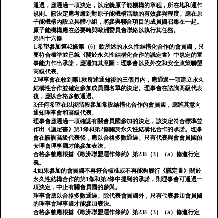
通過，應通過一項決定，以定義原子能機構的章程，所在地和運作
規則。該決定應考慮到對原子能機構活動的有效參與程度。應在原
子能機構內設立具體小組，將參與聯合項目的成員國召集在一起。
原子能機構應在必要時與歐洲委員會聯絡以執行其任務。
第四十六條
1.希望參加第42條第（6）款所述的永久性結構化合作的會員國，只
要符合標準並已就《關於永久性結構化合作的議定書》中規定的軍
事能力作出承諾，應通知其意圖：理事會以及外交和安全政策聯盟
高級代表。
2.理事會在收到第1款所述通知後的三個月內，應通過一項建立永久
結構性合作並確定參加成員國名單的決定。理事會在諮詢高級代表
後，應以合格多數通過。
3.任何希望在以後階段參加常設結構化合作的會員國，應將其意向
通知理事會和高級代表。
理事會應通過一項確認有關會員國參加的決定，該決定符合標準並
作出《議定書》第1條和第2條關於永久性結構化合作的承諾。理事
會在諮詢高級代表後，應以合格多數通過。只有代表與會會員國的
安理會理事國才能參加表決。
合格多數應根據《歐洲聯盟運作條約》第238（3）（a）條進行定
義。
4.如果參加的會員國不再符合標准或不再能夠履行《議定書》關於
永久性結構合作的第1條和第2條中提到的承諾，則理事會可通過一
項決定，中止有關會員國的參與。
理事會應以合格多數通過。除代表會員國外，只有代表參加會員國
的理事會理事國才能參加表決。
合格多數應根據《歐洲聯盟運作條約》第238（3）（a）條進行定