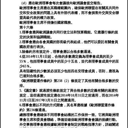
（d）應在歐洲理事會每次會議後向歐洲議會提交報告。
歐洲理事會主席應在其職權範圍內，確保歐洲聯盟在有關其共同外
交和安全政策的問題上具有外部代表權，而不會損害外交與安全聯
盟高級代表的權力政策。
歐洲理事會主席不得擔任國家職務。
第十六條
1.理事會應與歐洲議會共同行使立法和預算職能。它應履行條約規
定的決策和協調職能。
2.理事會應由各會員國的部長級代表組成，他們可以委託有關會員
國政府進行表決。
3.除條約另有規定外，理事會應以合格多數通過。
4.從2014年11月1日起，合格的多數應定義為理事會成員的至少
55％，包括理事會成員中的至少十五名，並代表理事會成員中的至
少65％。
具有阻礙性的少數派必須至少包括四名安理會成員，否則，應視為
已達到合格多數。
《歐洲聯盟運作條約》第238（2）條規定了其他有關合格多數的安
排。
5.《議定書》就過渡性條款規定了與合格多數的定義有關的過渡性
規定，這些過渡性規定應在2014年10月31日之前適用，而在2014年
11月1日至2017年3月31日之間應適用。
6.理事會應以不同的方式開會，其名單應根據《歐洲聯盟運作條
約》第236條通過。
總務理事會應確保不同理事會結構的工作保持一致。它將與歐洲理
事會主席和委員會聯絡，準備並確保歐洲理事會會議的後續行動。
外交事務理事會應根據歐洲理事會制定的戰略指導方針，詳細闡述