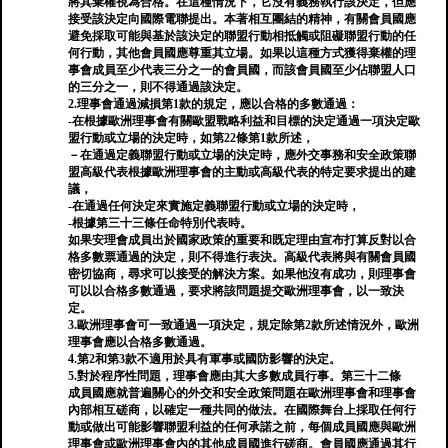
將其棄權視為合格。在這種情況下，它沒有義務執行該決定，但應
接受該決定向國際電聯提出。本著相互團結的精神，有關會員國應
避免採取可能與基於該決定的聯盟行動相抵觸或阻礙聯盟行動的任
何行動，其他會員國應尊重其立場。如果以這種方式獲得棄權的理
事會成員至少代表三分之一的會員國，而該會員國至少佔聯盟人口
的三分之一，則不得通過該決定。
2.理事會通過減損第1款的規定，應以合格的多數通過：
-在根據歐洲理事會有關歐盟戰略利益和目標的決定通過一項決定歐
盟行動或立場的決定時，如第22條第1款所述，
－在通過定義聯盟行動或立場的決定時，應外交事務和安全政策聯
盟高級代表根據歐洲理事會的主動或高級代表的特定要求提出的建
議，
-在通過任何決定來實施定義聯盟行動或立場的決定時，
-根據第三十三條任命特別代表時。
如果安理會成員出於國家政策的重要和既定理由宣布打算反對以合
格多數票通過的決定，則不得進行表決。高級代表將與有關會員國
密切協商，尋求可以接受的解決方案。如果他沒有成功，則理事會
可以以合格多數通過，要求將該問題提交歐洲理事會，以一致決
定。
3.歐洲理事會可一致通過一項決定，規定除第2款所述情況外，歐洲
理事會應以合格多數通過。
4.第2和第3款不適用於具有軍事或國防影響的決定。
5.對於程序性問題，理事會應由其大多數成員行事。第三十二條
成員國應就普遍關心的外交和安全政策問題在歐洲理事會和理事會
內部相互磋商，以確定一種共同的做法。在國際舞台上採取任何行
動或做出可能影響聯盟利益的任何承諾之前，每個成員國應與歐洲
理事會或歐洲理事會內的其他成員國進行磋商。會員國應通過其行