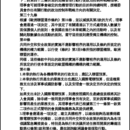
下，對第四十三條所述的危機管理行動行使政治控制和戰略指導。
理事會可就理事會確定的危機管理行動的目的和持續時間，授權委
員會作出有關行動的政治控制和戰略方向的有關決定。
第三十九條
根據《歐洲聯盟運作條約》第16條，並以減損其第2款的方式，理事
會應通過一項決定，其中規定了有關通過以下方式處理個人數據方
面保護個人的規則：會員國在進行本章範圍之內的活動時，以及有
關此類數據自由流動的規則。遵守這些規則應受獨立機構的控制。
第40條
共同外交和安全政策的實施不應影響程序的適用以及條約所規定的
機構的權力範圍，以行使《條約》第3至6條所指的聯盟權限。歐洲
聯盟的運作。
同樣，這些條款中列出的政策的實施不應影響程序的適用以及條約
所規定的行使本章規定的歐盟職權的機構的權力範圍。
第41條
1.本章的執行為各機構帶來的行政支出，應記入聯盟預算。
2.本章的執行所產生的業務支出也應記入國際電聯預算，但這種業
務支出涉及軍事或國防影響，以及安理會一致決定另作決定的情況
下。
如果支出未計入國際電聯預算，則應按照國民生產總值規模將其計
入會員國，除非經一致同意的理事會另有決定。至於因軍事或國防
影響而產生的業務支出，其理事會代表已根據第三十一條第一款第
二項作出正式聲明的會員國無義務為其提供經費。
3.理事會應通過一項決定，建立具體程序，以確保能夠迅速獲得國
際電聯預算中的撥款，以便在共同外交和安全政策的框架內為各項
倡議緊急籌措資金，特別是為執行本決議所述任務而開展的籌備活
動第42條第1款和第43條。應在諮詢歐洲議會後採取行動。