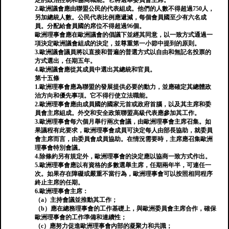
定的政治控制和協商職能。它將選舉委員會主席。
2.歐洲議會應由聯盟公民的代表組成。他們的人數不得超過750人，
另加總統人數。公民代表比例應遞減，每個會員國至少有六名成
員。分配給會員國的席位不得超過96個。
歐洲理事會應在歐洲議會的倡議下並經其同意，以一致方式通過一
項決定歐洲議會組成的決定，並尊重第一小節中提到的原則。
3.歐洲議會議員將以直接和普遍的普選方式以自由和無記名投票的
方式選出，任期五年。
4.歐洲議會應從其成員中選出其總統和官員。
第十五條
1.歐洲理事會應為聯盟的發展提供必要的動力，並應確定其總體政
治方向和優先事項。它不得行使立法職能。
2.歐洲理事會應由成員國的國家元首或政府首腦，以及其主席和委
員會主席組成。外交和安全政策聯盟高級代表應參加其工作。
3.歐洲理事會每六個月舉行兩次會議，由歐洲理事會主席召集。如
果議程有此要求，歐洲理事會成員可決定每人由部長協助，就委員
會主席而言，由委員會成員協助。在情況需要時，主席應召集歐洲
理事會特別會議。
4.除條約另有規定外，歐洲理事會的決定應以協商一致方式作出。
5.歐洲理事會應以有資格的多數選舉主席，任期兩年半，可連任一
次。如果存在障礙或嚴重不當行為，歐洲理事會可以按照相同程序
終止主席的任期。
6.歐洲理事會主席：
（a）主持會議並推動其工作；
（b）應在總務理事會的工作基礎上，與歐洲委員會主席合作，確保
歐洲理事會的工作準備和連續性；
（c）應努力促進歐洲理事會內部的凝聚力和共識；