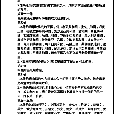
義。
5.如果退出聯盟的國家要求重新加入，則其請求應服從第49條所述
的程序。
第五十一條
條約的議定書和附件應構成其組成部分。
第52條
1.本條約適用於比利時王國，保加利亞共和國，捷克共和國，丹麥
王國，德意志聯邦共和國，愛沙尼亞共和國，愛爾蘭，希臘共和
國，西班牙王國，法國共和國，克羅地亞共和國，意大利共和國，
塞浦路斯共和國，拉脫維亞共和國，立陶宛共和國，盧森堡大公
國，匈牙利共和國，馬耳他共和國，荷蘭王國，共和國奧地利，波
蘭共和國，葡萄牙共和國，羅馬尼亞，斯洛文尼亞共和國，斯洛伐
克共和國，芬蘭共和國，瑞典王國和大不列顛及北愛爾蘭聯合王
國。
2.《歐洲聯盟運作條約》第355條規定了條約的領土範圍。
第53條
本條約無限期締結。
第54條
1.本條約應由締約各方根據其各自的憲法要求予以批准。批准書應
交存意大利共和國政府。
2.本條約應自1993年1月1日起生效，但前提是所有批准書均已交
存，或如無交存，應在最後簽署國將批准書交存後一個月的第一
天。採取這一步驟。
第五十五條
1.本條約以保加利亞文，克羅地亞文，捷克文，丹麥文，荷蘭文，
英文，愛沙尼亞文，芬蘭文，法文，德文，希臘文，匈牙利文，愛
爾蘭文，意大利文，拉脫維亞文，立陶宛文，馬耳他文，波蘭文，