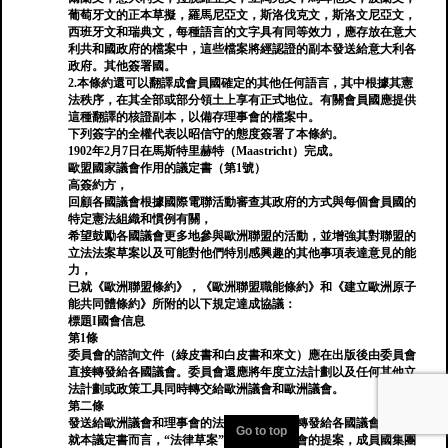
葡萄牙文的正本草擬，羅馬尼亞文，斯洛伐克文，斯洛文尼亞文，
西班牙文和瑞典文，每種語言的文字具有同等效力，應存放在意大
利共和國政府的檔案中，這些檔案將經認證的副本發送給意大利各
政府。其他簽署國。
2.本條約還可以翻譯成會員國確定的其他任何語言，其中根據其憲
法秩序，在其全部或部分領土上享有正式地位。有關會員國應提供
這種翻譯的核證副本，以備存理事會的檔案中。
下列簽字的全權代表以昭信守的態度簽署了本條約。
1902年2月7日在馬斯特里赫特（Maastricht）完成。
歐盟國家議會作用的議定書（第1號）
高簽約方，
回顧各國議會根據國際電聯活動審查其政府的方式與每個會員國的
特定憲法組織和慣例有關，
希望鼓勵各國議會更多地參與歐洲聯盟的活動，並增強其對聯盟的
立法法案草案以及可能對他們特別感興趣的其他事項表達意見的能
力，
已就《歐洲聯盟條約》，《歐洲聯盟職能條約》和《建立歐洲原子
能共同體條約》所附的以下規定達成協議：
標題I國會信息
第1條
委員會的諮詢文件（綠皮書和白皮書和來文）應在出版後由委員會
直接轉發給各國議會。委員會還應將年度立法計劃以及任何其他立
法計劃或政策工具同時轉交給歐洲議會和歐洲議會。
第二條
發送給歐洲議會和理事會的法律法規草案應轉發給各國議會。
Go to top
就本議定書而言，“法律草案”是指歐洲委員會的提案，成員國集團