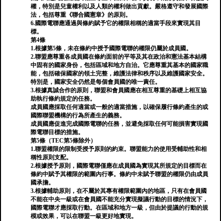
權，特別是兒童權利以及人類的權利做出貢獻。嚴格遵守和發展國際
法，包括尊重《聯合國憲章》的原則。
6.國際電聯應通過與條約賦予它的權限相稱的適當手段來實現其目
標。
第4條
1.根據第5條，未在條約中授予國際電聯的權限仍屬於成員國。
2.聯盟應尊重各成員國在條約面前的平等及其在政治和憲法基本結構
中固有的國家身份，包括區域和地方自治。它應尊重其基本的國家職
能，包括確保國家的領土完整，維護法律和秩序以及維護國家安全。
特別是，國家安全仍然是每個會員國的唯一責任。
3.根據真誠合作的原則，聯盟和會員國應在相互尊重的基礎上相互協
助執行條約規定的任務。
成員國應採取任何適當或一般的適當措施，以確保履行條約產生的或
國際聯盟機構的行為所產生的義務。
成員國應促進完成國際電聯的任務，並避免採取任何可能損害實現國
際電聯目標的措施。
第5條（TEC第5條除外）
1.聯盟權限的限制受授予原則的約束。聯盟能力的使用受輔助性和相
稱性原則支配。
2.根據授予原則，國際電聯僅應在成員國為實現其所規定的目標而在
條約中賦予其權限的範圍內行事。條約中未賦予聯盟的權限仍由成員
國承擔。
3.根據輔助原則，在不屬於其專有權限範圍內的地區，只有在會員國
不能在中央一級或在會員國不能充分實現擬議行動的目標的情況下，
國際電聯才應採取行動。在區域和地方一級，但由於提議的行動的規
模或效果，可以在聯盟一級更好地實現。