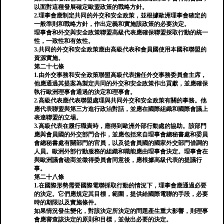
以面對這種發展確定歐盟政策的戰略方針。
2.理事會應制定共同的外交和安全政策，並根據歐洲理事會確定的
一般準則和戰略方針，作出定義和實施該政策的必要決定。
理事會和外交與安全政策聯盟高級代表應確保聯盟採取行動的統一
性，一致性和有效性。
3.共同的外交和安全政策應由高級代表和會員國使用本國和聯盟的
資源實施。
第二十七條
1.由外交事務和安全政策聯盟高級代表擔任外交事務委員會主席，
他應通過其提案為製定共同的外交和安全政策作出貢獻，並應確保
執行歐洲理事會通過的決定和理事會。
2.高級代表應代表聯盟處理與共同外交和安全政策有關的事務。他
應代表聯盟與第三方進行政治對話，並應在國際組織和國際會議上
表達聯盟的立場。
3.高級代表在履行職責時，應得到歐洲外部行動處的協助。該部門
應與會員國的外交部門合作，並應包括來自理事會總秘書處和委員
會總秘書處有關部門的官員，以及從會員國的國家外交部門借調的
人員。歐洲外部行動服務的組織和職能應由理事會決定。理事會在
與歐洲議會磋商並徵得委員會同意後，應根據高級代表的提議行
事。
第二十八條
1.在國際形勢需要國際電聯採取行動的情況下，理事會應通過必要
的決定。它們應規定其目標，範圍，提供給國際電聯的手段，必要
時的期限以及實施條件。
如果情況發生變化，對該決定所決定的問題產生重大影響，則理事
會應審查該決定的原則和目標，並做出必要的決定。