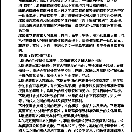
根據該條約，高級訂約方彼此之間建立了一個歐洲聯盟，以下簡
稱“聯盟”，成員國在該聯盟上賦予其實現共同目標的權限。
該條約標誌著在歐洲各國人民之間建立越來越緊密的聯盟的進程中的
一個新階段，在該聯盟中，決定是盡可能公開和盡可能接近公民的。
聯盟應以本條約和歐洲聯盟的運作條約（以下簡稱“條約”）為基礎。
這兩項條約應具有相同的法律價值。聯盟將取代並取代歐洲共同體。
第二條
聯盟建立在尊重人的尊嚴，自由，民主，平等，法治和尊重人權，包
括少數群體人的權利的價值觀的基礎上。這些價值觀在一個以多元，
非歧視，寬容，正義，團結和男女平等為主導的社會中是會員國共有
的。
第3條（原第2條TEU）
1.聯盟的目標是促進和平，其價值觀和各國人民的福祉。
2.聯盟應向其公民提供沒有內部邊界的自由，安全和司法領域，在該
領域中，應結合有關外部邊界控制，庇護，移民以及預防和打擊恐怖
主義的適當措施，確保人員的自由流動。犯罪。
3.聯盟應建立內部市場。它應在平衡的經濟增長和價格穩定，高度競
爭的社會市場經濟，旨在充分就業和社會進步以及高度保護和改善環
境質量的基礎上，為歐洲的可持續發展而努力。促進科學技術進步。
它應與社會排斥和歧視作鬥爭，並應促進社會正義和保護，男女平
等，兩代人之間的團結以及保護兒童權利。
它將促進會員國之間的經濟，社會和領土凝聚力以及團結。它應尊重
其豐富的文化和語言多樣性，並應確保保護和增強歐洲的文化遺產。
4.聯盟應建立以歐元為貨幣的經濟和貨幣聯盟。
5.在與更廣闊世界的關係中，聯盟應維護並促進其價值觀和利益，並
為保護其公民作出貢獻。它將為和平，安全，地球的可持續發展，各
國人民之間的團結與相互尊重，自由和公平貿易，消除貧困和保護人