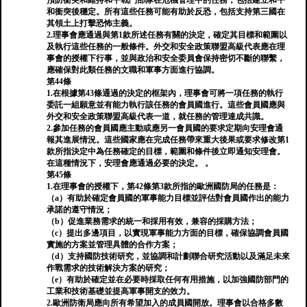
預防衝突和維持和平戰鬥部隊在危機管理中的任務，包括建立和平
和衝突後穩定。所有這些任務可能有助於反恐，包括支持第三國在
其領土上打擊恐怖主義。
2.理事會應通過與第1款所述任務有關的決定，確定其目標和範圍以
及執行這些任務的一般條件。外交和安全政策聯盟高級代表應在理
事會的授權下行事，並與政治和安全委員會保持密切不斷的聯繫，
應確保對此類任務的文職和軍事方面進行協調。
第44條
1.在根據第43條通過的決定的框架內，理事會可將一項任務的執行
委託一組願意並有能力執行該任務的會員國進行。這些會員國應與
外交和安全政策聯盟高級代表一道，就任務的管理達成共識。
2.參加任務的會員國應主動或應另一會員國的要求定期向安理會通
報其進展情況。這些國家應在完成任務帶來重大後果或要求修改第1
款所指決定中為任務確定的目標，範圍和條件後立即通知安理會。
在這種情況下，安理會應通過必要的決定。 。
第45條
1.在理事會的授權下，第42條第3款所指的歐洲國防局的任務是：
（a）有助於確定會員國的軍事能力目標並評估對會員國作出的能力
承諾的遵守情況；
（b）促進業務需求的統一和採用有效，兼容的採購方法；
（c）提出多邊項目，以實現軍事能力方面的目標，確保協調會員國
實施的方案並管理具體的合作方案；
（d）支持國防技術研究，並協調和計劃聯合研究活動以及滿足未來
作戰需求的技術解決方案的研究；
（e）有助於確定並在必要時採取任何有用措施，以加強國防部門的
工業和技術基礎並提高軍事開支的效力。
2.歐洲防衛局應向所有希望加入的成員國開放。理事會以合格多數