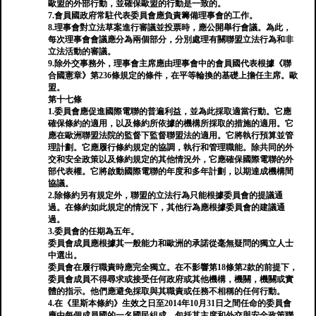
歐盟的外部行動，並確保歐盟的行動是一致的。
7.會員國政府常駐代表委員會應負責籌備理事會的工作。
8.理事會對立法草案進行審議並投票時，應公開舉行會議。為此，
每次理事會會議應分為兩個部分，分別處理有關聯盟立法行為和非
立法活動的審議。
9.除外交事務外，理事會主席應由理事會中的會員國代表根據《聯
合國憲章》第236條規定的條件，在平等輪換的基礎上擔任主席。歐
盟。
第十七條
1.委員會應促進國際電聯的普遍利益，並為此採取適當行動。它應
確保條約的適用，以及條約所依據的機構所採取的措施的適用。它
應在歐洲聯盟法院的監督下監督聯盟法的適用。它將執行預算並管
理計劃。它應履行條約規定的協調，執行和管理職能。除共同的外
交和安全政策以及條約規定的其他情況外，它應確保國際電聯的外
部代表權。它將啟動國際電聯的年度和多年計劃，以期達成機構間
協議。
2.除條約另有規定外，聯盟的立法行為只能根據委員會的提議通
過。在條約如此規定的情況下，其他行為應根據委員會的建議通
過。
3.委員會的任期為五年。
委員會成員應根據其一般能力和歐洲的承諾從毫無疑問的獨立人士
中選出。
委員會在履行職責時應完全獨立。在不影響第18條第2款的前提下，
委員會成員不得尋求或接受任何政府或其他機構，機關，機關或實
體的指示。他們應避免採取與其職責或任務不相稱的任何行動。
4.在《里斯本條約》生效之日至2014年10月31日之間任命的委員會
應由每個成員國的一名國民組成，包括其主席和外交與安全政策聯