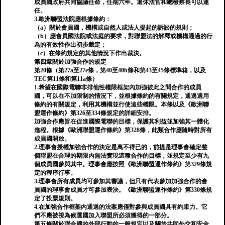
成員國政府共同協議任命，任期六年。退休法官和總檢察長可以連
任。
3.歐洲聯盟法院應根據條約：
（a）關於會員國，機構或自然人或法人提起的訴訟的規則；
（b）應會員國法院或法庭的要求，對聯盟法的解釋或機構通過的行
為的有效性作出初步裁定；
（c）在條約規定的其他情況下作出裁決。
第四章關於加強合作的規定
第20條（第27a至27e條，第40至40b條和第43至45條標準箱，以及
TEC第11條和第11a條）
1.希望在國際電聯非排他性權限框架內加強彼此之間合作的成員
國，可以在不加限制的情況下，並根據條約的有關規定，通過適用
條約的有關規定，利用其機構並行使這些權限。本條以及《歐洲聯
盟運作條約》第326至334條規定的詳細安排。
加強合作應旨在促進國際電聯的目標，保護其利益並加強其一體化
進程。根據《歐洲聯盟運作條約》第328條，此類合作應隨時對所有
成員國開放。
2.理事會授權加強合作的決定是萬不得已的，前提是理事會確定整
個聯盟在合理的期限內無法實現這種合作的目標，並規定至少有九
個成員國參與其中。理事會應按照《歐洲聯盟運作條約》第329條規
定的程序行事。
3.理事會所有成員均可參加其審議，但只有代表參加加強合作的會
員國的理事會成員才可參加表決。《歐洲聯盟運作條約》第330條規
定了投票規則。
4.在加強合作框架內通過的法案應僅對參與成員國具有約束力。它
們不應被視為候選國加入聯盟所必須獲得的一部分。
第五條關於聯合國的外部行動的一般規定以及關於共同外交和安全