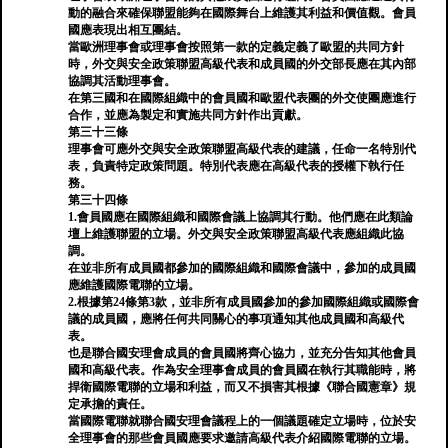
動的融合來確保聯盟能夠在國際舞台上維護其利益和價值觀。會員
國應表現出相互團結。
當歐洲理事會或理事會按照第一款的定義定義了歐盟的共同方針
時，外交與安全政策聯盟高級代表和成員國的外交部長應在其內部
協調其活動理事會。
在第三國和在國際組織中的會員國和歐盟代表團的外交使團應進行
合作，並應為製定和實施共同方針作出貢獻。
第三十三條
理事會可應外交與安全政策聯盟高級代表的建議，任命一名特別代
表，負責特定政策問題。特別代表應在高級代表的授權下執行任
務。
第三十四條
1.會員國應在國際組織和國際會議上協調其行動。他們應在此類論
壇上維護聯盟的立場。外交與安全政策聯盟高級代表應組織此協
調。
在並非所有成員國都參加的國際組織和國際會議中，參加的成員國
應維護國際電聯的立場。
2.根據第24條第3款，並非所有成員國參加的參加國際組織或國際會
議的成員國，應將任何共同關心的事項通知其他成員國和高級代
表。
也是聯合國安理會成員的會員國將齊心協力，並充分告知其他會員
國和高級代表。作為安全理事會成員的會員國在執行其職能時，將
捍衛國際電聯的立場和利益，而又不損害其根據《聯合國憲章》規
定承擔的責任。
當國際電聯就聯合國安理會議程上的一個議題確定立場時，位於安
全理事會的那些會員國應要求邀請高級代表介紹國際電聯的立場。