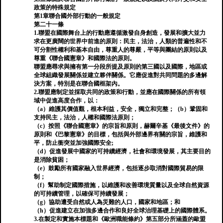
政策的特殊規定
第1章聯合國外部行動的一般規定
第二十一條
1.聯盟在國際舞台上的行動應遵循激發自身創造，發展和擴大並力
求在更廣闊的世界中前進的原則：民主，法治，人類的普遍性和不
可分割性權利和基本自由，尊重人的尊嚴，平等與團結的原則以及
尊重《聯合國憲章》和國際法的原則。
聯盟應尋求與擁有第一分段所提及原則的第三國以及國際，地區或
全球組織發展關係並建立夥伴關係。它應促進對共同問題的多邊解
決方案，特別是在聯合國框架內。
2.聯盟應制定並採取共同的政策和行動，並應在國際關係的所有領
域中促進高度合作，以：
（a）維護其價值觀，根本利益，安全，獨立和完整；（b）鞏固和
支持民主，法治，人權和國際法原則；
（c）按照《聯合國憲章》的宗旨和原則，赫爾辛基《最後文件》的
原則和《巴黎憲章》的目標，包括與外部邊界有關的宗旨，維護和
平，防止衝突並加強國際安全;
（d）促進發展中國家的可持續經濟，社會和環境發展，其主要目的
是消除貧困；
（e）鼓勵所有國家融入世界經濟，包括逐步取消對國際貿易的限
制；
（f）幫助制定國際措施，以維護和改善環境質量以及全球自然資源
的可持續管理，以確保可持續發展；
（g）協助遭受自然或人為災難的人口，國家和地區；和
（h）促進建立在加強多邊合作和良好全球治理基礎上的國際體系。
3.在製定和實施本標題和《歐洲職能條約》第五部分所涵蓋的歐盟