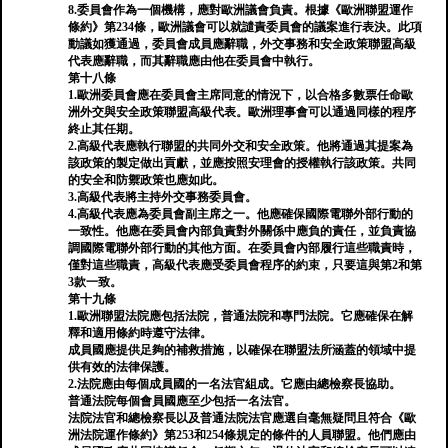
8.委員會作為一個機構，應對歐洲議會負責。根據《歐洲聯盟運作
條約》第234條，歐洲議會可以就譴責委員會的議案進行表決。此項
動議如獲通過，委員會成員應辭職，外交事務和安全政策聯盟高級
代表應辭職，而其辭職應由他在委員會中執行。
第十八條
1.歐洲委員會應在委員會主席同意的情況下，以合格多數票任命歐
洲外交與安全政策聯盟高級代表。歐洲理事會可以通過同樣的程序
終止其任期。
2.高級代表應執行聯盟的共同外交和安全政策。他將通過其提案為
該政策的製定做出貢獻，並應按照安理會的授權執行該政策。共同
的安全和防禦政策也應如此。
3.高級代表將主持外交事務委員會。
4.高級代表應為委員會副主席之一。他應確保國際電聯外部行動的
一致性。他應在委員會內部負責對外關係中應負的責任，並負責協
調國際電聯外部行動的其他方面。在委員會內部履行這些職責時，
僅對這些職責，高級代表應受委員會程序的約束，只要這與第2和第
3款一致。
第十九條
1.歐洲聯盟法院應包括法院，普通法院和專門法院。它應確保在解
釋和適用條約時遵守法律。
成員國應提供足夠的補救措施，以確保在聯盟法所涵蓋的領域中提
供有效的法律保護。
2.法院應由每個成員國的一名法官組成。它應由總檢察長協助。
普通法院每個會員國應至少包括一名法官。
法院法官和總檢察長以及普通法院法官應選自毫無疑問且符合《歐
洲法院運作條約》第253和254條規定的條件的人員聯盟。他們應由