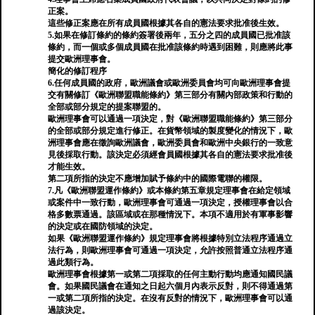
正案。
這些修正案應在所有成員國根據其各自的憲法要求批准後生效。
5.如果在修訂條約的條約簽署後兩年，五分之四的成員國已批准該
條約，而一個或多個成員國在批准該條約時遇到困難，則應將此事
提交歐洲理事會。
簡化的修訂程序
6.任何成員國的政府，歐洲議會或歐洲委員會均可向歐洲理事會提
交有關修訂《歐洲聯盟職能條約》第三部分有關內部政策和行動的
全部或部分規定的提案聯盟的。
歐洲理事會可以通過一項決定，對《歐洲聯盟職能條約》第三部分
的全部或部分規定進行修正。在貨幣領域的製度變化的情況下，歐
洲理事會應在徵詢歐洲議會，歐洲委員會和歐洲中央銀行的一致意
見後採取行動。該決定必須經會員國根據其各自的憲法要求批准後
才能生效。
第二項所指的決定不應增加賦予條約中的國際電聯的權限。
7.凡《歐洲聯盟運作條約》或本條約第五章規定理事會在給定領域
或案件中一致行動，歐洲理事會可通過一項決定，授權理事會以合
格多數票通過。該區域或在那種情況下。本項不適用於有軍事影響
的決定或在國防領域的決定。
如果《歐洲聯盟運作條約》規定理事會將根據特別立法程序通過立
法行為，則歐洲理事會可通過一項決定，允許按照普通立法程序通
過此類行為。
歐洲理事會根據第一或第二項採取的任何主動行動均應通知國民議
會。如果國民議會在通知之日起六個月內表示反對，則不得通過第
一或第二項所指的決定。在沒有反對的情況下，歐洲理事會可以通
過該決定。