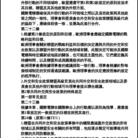
外部行動的不同領域時，歐盟應遵守第1和第2款規定的原則並追求
其目標。聯盟及其其他政策的外部方面。
國際電聯應確保其外部行動的不同領域之間以及這些政策與其他政
策之間的一致性。理事會和委員會在外交和安全政策聯盟高級代表
的協助下，應確保前後一致，並應為此進行合作。
第二十二條
1.根據第21條規定的原則和目標，歐洲理事會應確定國際電聯的戰
略利益和目標。
歐洲理事會關於聯盟的戰略利益和目標的決定應與共同的外交和安
全政策以及聯盟外部行動的其他領域有關。此類決定可能涉及國際
電聯與特定國家或地區的關係，也可能是主題性的。它們應定義其
持續時間，以及聯盟和成員國應提供的手段。
歐洲理事會應根據理事會的建議採取一致行動，理事會根據針對每
個領域制定的安排通過該建議。歐洲理事會的決定應按照條約規定
的程序執行。
2.外交和安全政策聯盟高級官員在共同外交和安全政策領域以及委
員會在其他外部行動領域可向理事會提出聯合建議。
第2章共同外交與安全政策的特殊規定
第一節常見規定
第二十三條
根據本章，國際電聯在國際舞台上的行動應以原則為指導，應遵循
第1章規定的一般規定的目標並按照其進行。
第24條（原第11條TEU）
1.聯盟在共同外交和安全政策事務中的權限應涵蓋外交政策的所有
領域以及與聯盟安全有關的所有問題，包括逐步製定可能導致共同
防禦的共同防禦政策。