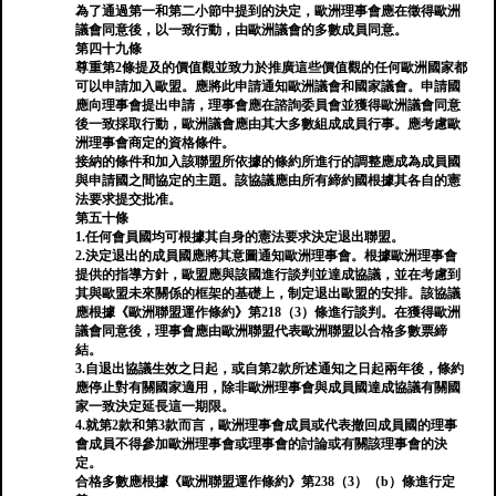
為了通過第一和第二小節中提到的決定，歐洲理事會應在徵得歐洲
議會同意後，以一致行動，由歐洲議會的多數成員同意。
第四十九條
尊重第2條提及的價值觀並致力於推廣這些價值觀的任何歐洲國家都
可以申請加入歐盟。應將此申請通知歐洲議會和國家議會。申請國
應向理事會提出申請，理事會應在諮詢委員會並獲得歐洲議會同意
後一致採取行動，歐洲議會應由其大多數組成成員行事。應考慮歐
洲理事會商定的資格條件。
接納的條件和加入該聯盟所依據的條約所進行的調整應成為成員國
與申請國之間協定的主題。該協議應由所有締約國根據其各自的憲
法要求提交批准。
第五十條
1.任何會員國均可根據其自身的憲法要求決定退出聯盟。
2.決定退出的成員國應將其意圖通知歐洲理事會。根據歐洲理事會
提供的指導方針，歐盟應與該國進行談判並達成協議，並在考慮到
其與歐盟未來關係的框架的基礎上，制定退出歐盟的安排。該協議
應根據《歐洲聯盟運作條約》第218（3）條進行談判。在獲得歐洲
議會同意後，理事會應由歐洲聯盟代表歐洲聯盟以合格多數票締
結。
3.自退出協議生效之日起，或自第2款所述通知之日起兩年後，條約
應停止對有關國家適用，除非歐洲理事會與成員國達成協議有關國
家一致決定延長這一期限。
4.就第2款和第3款而言，歐洲理事會成員或代表撤回成員國的理事
會成員不得參加歐洲理事會或理事會的討論或有關該理事會的決
定。
合格多數應根據《歐洲聯盟運作條約》第238（3）（b）條進行定