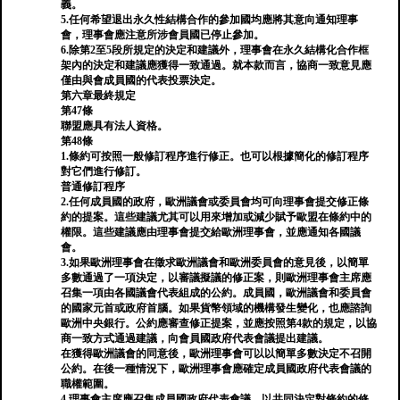
義。
5.任何希望退出永久性結構合作的參加國均應將其意向通知理事
會，理事會應注意所涉會員國已停止參加。
6.除第2至5段所規定的決定和建議外，理事會在永久結構化合作框
架內的決定和建議應獲得一致通過。就本款而言，協商一致意見應
僅由與會成員國的代表投票決定。
第六章最終規定
第47條
聯盟應具有法人資格。
第48條
1.條約可按照一般修訂程序進行修正。也可以根據簡化的修訂程序
對它們進行修訂。
普通修訂程序
2.任何成員國的政府，歐洲議會或委員會均可向理事會提交修正條
約的提案。這些建議尤其可以用來增加或減少賦予歐盟在條約中的
權限。這些建議應由理事會提交給歐洲理事會，並應通知各國議
會。
3.如果歐洲理事會在徵求歐洲議會和歐洲委員會的意見後，以簡單
多數通過了一項決定，以審議擬議的修正案，則歐洲理事會主席應
召集一項由各國議會代表組成的公約。成員國，歐洲議會和委員會
的國家元首或政府首腦。如果貨幣領域的機構發生變化，也應諮詢
歐洲中央銀行。公約應審查修正提案，並應按照第4款的規定，以協
商一致方式通過建議，向會員國政府代表會議提出建議。
在獲得歐洲議會的同意後，歐洲理事會可以以簡單多數決定不召開
公約。在後一種情況下，歐洲理事會應確定成員國政府代表會議的
職權範圍。
4.理事會主席應召集成員國政府代表會議，以共同決定對條約的修