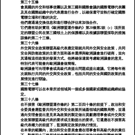
第三十五條
會員國的外交和領事使團以及第三國和國際會議的國際電聯代表團
及其在國際組織中的代表應進行合作，以確保遵守並執行確定國際
電聯立場和行動的決定。
他們應通過交換信息和進行聯合評估來加強合作。
它們應有助於實現《歐洲聯盟運作條約》第20條第2款（c）項所規
定的聯盟公民在第三國領土上的保護權以及根據該聯盟採取的措施
該條約第二十三條。
第三十六條
外交與安全政策聯盟高級代表應定期就共同外交與安全政策，共同
安全與防衛政策的主要方面和基本選擇與歐洲議會進行磋商，並向
其通報這些政策的發展方式。他將確保適當考慮歐洲議會的意見。
特別代表可能會向歐洲議會做簡報。
歐洲議會可向理事會或高級代表提出問題或提出建議。它將每年兩
次就執行共同的外交與安全政策，包括共同的安全與國防政策的進
展情況進行辯論。
第三十七條
國際電聯可以在本章所述領域與一個或多個國家或國際組織締結協
定。
第三十八條
在不損害《歐洲聯盟運作條約》第二百四十條的前提下，政治和安
全委員會應監督共同外交和安全政策所涵蓋領域的國際局勢，並通
過向安理會提出意見來為政策的製定做出貢獻應理事會或外交與安
全政策聯盟高級代表的要求或主動提出的要求。它還應在不損害高
級代表權力的前提下，監測商定政策的執行情況。
在本章的範圍內，政治和安全委員會應在理事會和高級代表的責任