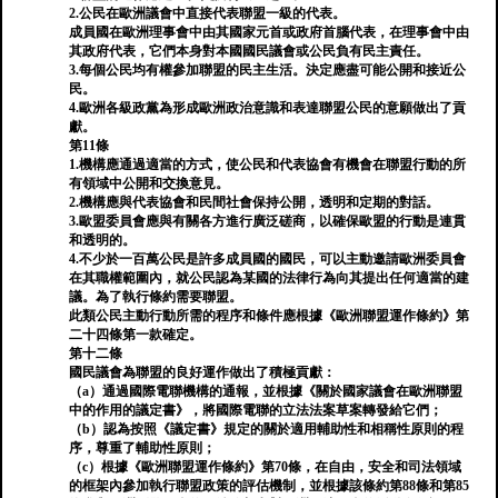
2.公民在歐洲議會中直接代表聯盟一級的代表。
成員國在歐洲理事會中由其國家元首或政府首腦代表，在理事會中由
其政府代表，它們本身對本國國民議會或公民負有民主責任。
3.每個公民均有權參加聯盟的民主生活。決定應盡可能公開和接近公
民。
4.歐洲各級政黨為形成歐洲政治意識和表達聯盟公民的意願做出了貢
獻。
第11條
1.機構應通過適當的方式，使公民和代表協會有機會在聯盟行動的所
有領域中公開和交換意見。
2.機構應與代表協會和民間社會保持公開，透明和定期的對話。
3.歐盟委員會應與有關各方進行廣泛磋商，以確保歐盟的行動是連貫
和透明的。
4.不少於一百萬公民是許多成員國的國民，可以主動邀請歐洲委員會
在其職權範圍內，就公民認為某國的法律行為向其提出任何適當的建
議。為了執行條約需要聯盟。
此類公民主動行動所需的程序和條件應根據《歐洲聯盟運作條約》第
二十四條第一款確定。
第十二條
國民議會為聯盟的良好運作做出了積極貢獻：
（a）通過國際電聯機構的通報，並根據《關於國家議會在歐洲聯盟
中的作用的議定書》，將國際電聯的立法法案草案轉發給它們；
（b）認為按照《議定書》規定的關於適用輔助性和相稱性原則的程
序，尊重了輔助性原則；
（c）根據《歐洲聯盟運作條約》第70條，在自由，安全和司法領域
的框架內參加執行聯盟政策的評估機制，並根據該條約第88條和第85