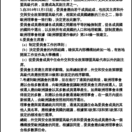
盟高級代表，並應成為其副主席之一。
5.自2014年11月1日起，委員會應由若干成員組成，包括其主席和外
交與安全政策聯盟高級代表，相當於成員國總數的三分之二，除非
歐洲理事會一致行動，決定更改此數字。
委員會成員應根據各成員國之間嚴格平等的輪換制度，從各成員國
的國民中選出，以反映所有成員國的人口和地理範圍。該制度應由
歐洲理事會根據《歐洲聯盟運作條約》第244條一致建立。
6.委員會主席應：
（a）制定委員會工作的準則；
（b）決定委員會的內部組織，確保其內部機構始終如一地，有效地
開展工作並作為大學機構；
（c）從委員會成員中任命外交和安全政策聯盟高級代表以外的副主
席。
委員會主席應主席要求辭職。如果總統要求，外交和安全政策聯盟
高級代表應按照第18條第1款規定的程序辭職。
7.考慮到歐洲議會的選舉，並在進行了適當的磋商後，歐洲理事會
應以合格多數通過，向歐洲議會提議歐洲委員會主席的候選人。該
候選人應由歐洲議會以其多數成員選舉產生。如果歐洲理事會未獲
得規定的多數，則應以合格多數通過歐洲理事會，在一個月內提出
新候選人，由歐洲議會按照相同程序選出。
理事會應與當選總統共同同意，通過其提議任命為委員會成員的其
他人員名單。應根據會員國的建議，根據第3款第2項和第5款第2項
規定的標准進行選擇。
總統，外交與安全政策聯盟高級代表和委員會其他成員應作為一個
機構接受歐洲議會的同意。根據該同意，委員會應由歐洲理事會以
合格多數票任命。