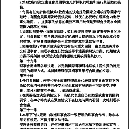
2.第1款所指決定應使會員國承擔其所採取的職務和進行其活動的義
務。
3.每當有任何計劃根據第1款所述的決定採取國家立場或採取國家行
動時，有關會員國應及時提供資料，以便在必要時在理事會內進行
事先磋商。 。提供事先信息的義務不適用於僅是安理會決定在全國
范圍內轉移的措施。
4.如果因局勢變化而迫在眉睫，並且未能按照第1款審查安理會的決
定，則會員國可在考慮到該決定的總體目標的情況下緊急採取必要
的措施。有關會員國應將任何此類措施立即通知安理會。
5.如果在執行本條所述決定方面有任何重大困難，會員國應將其移
交給理事會，由理事會進行討論並尋求適當的解決方案。此類解決
方案不得與第1款所述決定的目標相抵觸或損害其效力。
第二十九條
理事會應通過各項決定，以定義國際電聯對地理或主題性質的特定
問題的處理方式。成員國應確保其國家政策符合歐盟的立場。
第三十條
1.任何會員國，外交和安全政策聯盟高級代表或在委員會支持下的
高級代表均可將與共同外交和安全政策有關的任何問題提交理事
會，並分別提交理事會。 ，倡議或建議。
2.在需要迅速決定的情況下，高級代表應自己的動議或應會員國的
要求，在48小時內或在緊急情況下在較短時間內召開一次特別理事
會會議。
第三十一條
1.本章下的決定應由歐洲理事會和一致行動的理事會作出，除非本
章另有規定。不得採用立法行為。
安理會投棄權票時，任何理事國均可通過在本項下作出正式宣布，