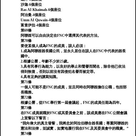
沙迦-6個座位
Ras AI Khaimah-6個座位
阿治曼-4個座位
Umm AI Quwain-4個座位
富查伊拉-4個座位
第69條
阿聯酋可以自由決定在FNC中選擇其代表的方法。
第70條
要使某個人成為FNC的成員，該人必須：
1.成為阿聯酋酋長國公民，並永久居住在該人在FNC中代表的酋長
國中。
2.根據公曆，年齡不少於25歲。
3.具有民事行為能力，以良好的舉止和聲譽而聞名，除非他已依法
得到恢復，否則以前沒有因侵犯名譽而被定罪。
4.具有足夠的讀寫知識。
第71條
一個人可能不是FNC的成員，並且同時在阿聯酋擔任公職，包括部
長職務。
第72條
根據公曆，從FNC舉行第一屆會議起，FNC的成員任期為四年。
第73條
在FNC成員就職於FNC或其委員會之前，該成員應在FNC公開會議
上宣誓以下誓言：
“我向偉大的真主發誓，我將忠於阿拉伯聯合酋長國；尊重阿聯酋的
憲法和法律，並誠實，如實地履行我在FNC及其委員會中的職責。”
第74條