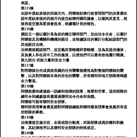
承諾。
第135條
在該年度結束後的四個月內，阿聯酋財務行政管理部門的決算應在
該年度結束後的四個月內提交給聯邦國民議會，以徵詢其意見，然
後再提交最高委員會批准，根據審計長的報告。
第136條
應設立一個以審計長為首的獨立聯邦部門，並由法令任命，以審計
阿聯酋及其機關和機構的賬目，並根據該目的審計分配給該部門的
其他賬目法律。
法律應規範該部門，並定義其管轄權和管轄權，並為其提供擔保，
其負責人和在其中工作的僱員，以便他們可以最有效地履行職責。
第九部分 武裝力量和安全力量
第137條
對阿聯酋任何成員酋長國的任何襲擊都應視為對整個阿聯酋的襲
擊，以及對阿聯酋本身的存在的襲擊，所有聯邦和地方部隊將竭盡
全力擊退。
第138條
阿聯酋應有經過統一訓練和指揮的陸軍，海軍和空軍。這些部隊的
總司令和總參謀長應通過聯邦法令任命和免職。
阿聯酋可能有聯邦安全部隊。
聯邦部長理事會應直接對阿聯酋總統和聯邦最高理事會負責所有這
些部隊的事務。
第139條
法律應規定服兵役，全面或部分動員，武裝部隊成員的權利和義
務，其紀律程序以及聯邦安全部隊的特殊規定。
第140條