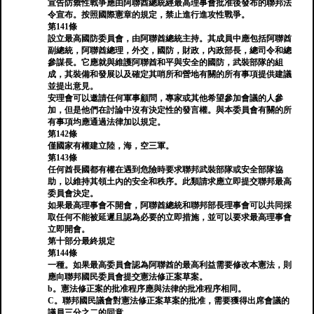
宣告防禦性戰爭應由阿聯酋總統經最高理事會批准後發布的聯邦法
令宣布。按照國際憲章的規定，禁止進行進攻性戰爭。
第141條
設立最高國防委員會，由阿聯酋總統主持。其成員中應包括阿聯酋
副總統，阿聯酋總理，外交，國防，財政，內政部長，總司令和總
參謀長。它應就與維護阿聯酋和平與安全的國防，武裝部隊的組
成，其裝備和發展以及確定其哨所和營地有關的所有事項提供建議
並提出意見。
安理會可以邀請任何軍事顧問，專家或其他希望參加會議的人參
加，但是他們在討論中沒有決定性的發言權。與本委員會有關的所
有事項均應通過法律加以規定。
第142條
僅國家有權建立陸，海，空三軍。
第143條
任何酋長國都有權在遇到危險時要求聯邦武裝部隊或安全部隊協
助，以維持其領土內的安全和秩序。此類請求應立即提交聯邦最高
委員會決定。
如果最高理事會不開會，阿聯酋總統和聯邦部長理事會可以共同採
取任何不能被延遲且認為必要的立即措施，並可以要求最高理事會
立即開會。
第十部分最終規定
第144條
一種。如果最高委員會認為阿聯酋的最高利益需要修改本憲法，則
應向聯邦國民委員會提交憲法修正案草案。
b。憲法修正案的批准程序應與法律的批准程序相同。
C。聯邦國民議會對憲法修正案草案的批准，需要獲得出席會議的
議員三分之二的同意。