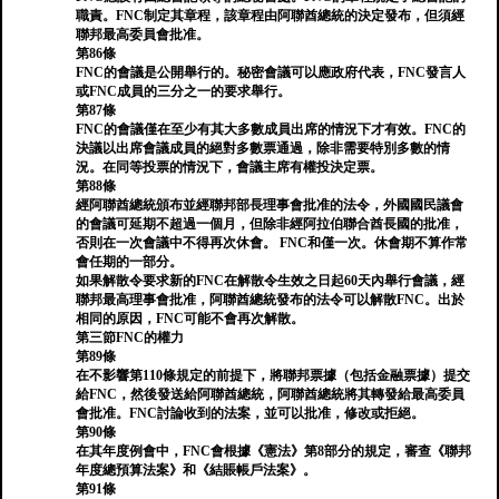
職責。FNC制定其章程，該章程由阿聯酋總統的決定發布，但須經
聯邦最高委員會批准。
第86條
FNC的會議是公開舉行的。秘密會議可以應政府代表，FNC發言人
或FNC成員的三分之一的要求舉行。
第87條
FNC的會議僅在至少有其大多數成員出席的情況下才有效。FNC的
決議以出席會議成員的絕對多數票通過，除非需要特別多數的情
況。在同等投票的情況下，會議主席有權投決定票。
第88條
經阿聯酋總統頒布並經聯邦部長理事會批准的法令，外國國民議會
的會議可延期不超過一個月，但除非經阿拉伯聯合酋長國的批准，
否則在一次會議中不得再次休會。 FNC和僅一次。休會期不算作常
會任期的一部分。
如果解散令要求新的FNC在解散令生效之日起60天內舉行會議，經
聯邦最高理事會批准，阿聯酋總統發布的法令可以解散FNC。出於
相同的原因，FNC可能不會再次解散。
第三節FNC的權力
第89條
在不影響第110條規定的前提下，將聯邦票據（包括金融票據）提交
給FNC，然後發送給阿聯酋總統，阿聯酋總統將其轉發給最高委員
會批准。FNC討論收到的法案，並可以批准，修改或拒絕。
第90條
在其年度例會中，FNC會根據《憲法》第8部分的規定，審查《聯邦
年度總預算法案》和《結賬帳戶法案》。
第91條