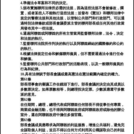
4.準備法令草案和不同的決定。
5.頒布實施聯邦法律所必需的法規，因為這些法規不會被修改，擱
置，或者某些人不能執行這些法規；並發布《憲法》和聯邦法律中
規定的警察法規和其他法規，以管制公共部門和行政部門。可以通
過特別法律條款或部長會議委派主管的聯邦部長或任何其他行政當
局發布其中一些法規。
6.通過阿聯酋或阿聯酋的所有主管當局監督聯邦法律，法令，決定
和法規的執行。
7.監督聯邦法院所作判決的執行以及阿聯酋締結的國際條約和公約
的執行。
8.根據法律規定任命和解僱聯邦僱員，但不需要通過法令進行任命
和解僱。
9.監督聯邦公共部門和行政部門的活動表現，以及一般聯邦僱員的
行為和紀律。
10.具有法律賦予部長會議或最高憲法在憲法範圍內確定的權力。
第61條
部長理事會的審議工作在鏡頭下進行。部長會議的決定由其成員以
多數票決定。如果票數相等，則總理投決定票。少數派應遵守多數
派的意見。
第62條
在任期間，總理，總理代表或阿聯酋任何部長不得從事任何專業，
商業或金融活動，也不得與阿聯酋政府或阿聯酋政府或除他的辦公
室外，還在阿聯酋政府中擔任多個官職。
第63條
部長會議成員應尋求為阿聯酋的利益服務，增進公共福利，避免完
全謀取個人利益，並且不得以任何方式利用其公職謀取自己的利益