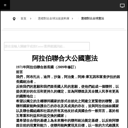
首頁
憲標對比全球法規資料庫
憲標對比全球憲法
阿拉伯聯合大公國憲法
1971年阿拉伯聯合酋長國（2009年修訂）
前言
我們，阿布扎比，迪拜，沙迦，阿治曼，阿姆·庫瓦因和富查伊拉的酋
長國統治者，
反映我們的意願和我們酋長國人民的意願，使他們組成一個聯邦，以
提供更好的生活和更持久的穩定，並為阿聯酋及其全體人民享有更高
的國際地位；
希望以獨立的主權聯邦國家的形式在彼此之間建立更緊密的聯繫，該
聯邦國家能夠保護自己的存在及其成員的存在，並與阿拉伯姊妹國家
以及聯合國組織和社區的所有其他友好成員國合作一般而言，基於相
互尊重和利益和利益交換的國家；
還希望在合理的基礎上為未來幾年的聯邦統治奠定基礎，以反映阿聯
酋目前的現實和能力，使聯邦能夠實現其目標，以一致的方式維護其