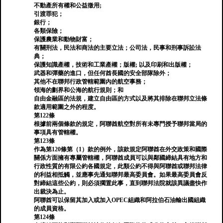
不動產所有權和公益徵用;
引渡罪犯；
銀行；
各類保險；
保護農業和動物財富；
有關刑法，民法和商法的主要立法；公司法，民事和刑事訴訟法
典；
保護知識產權，技術和工業產權；版權; 以及印刷和出版權；
武器和彈藥的進口，但任何酋長國的安全部隊除外；
其他不在聯邦行政管轄範圍內的航空事務；
領海的劃界和公海的航行規則；和
自由金融區的法規，建立自由區的方式以及將其排除在聯邦立法條
款適用範圍之外的程度。
第122條
根據前兩個條款的規定，阿聯酋航空對所有未專門授予聯邦當局的
事項具有管轄權。
第123條
作為第120條第（1）款的例外，該款規定阿聯酋在外交政策和國際
關係方面擁有專屬管轄權，阿聯酋成員可以與鄰國締結具有地方和
行政性質的有限公約各國規定，此類公約不得與阿聯酋或聯邦法律
的利益相抵觸，並應事先通知聯邦最高委員會。如果最高委員會反
對締結這些公約，則必須擱置此事，直到聯邦法院就該異議盡快作
出裁決為止。
阿聯酋可以保留其加入或加入OPEC組織和阿拉伯石油輸出國組織
的成員資格。
第124條