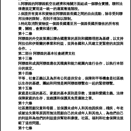
1.阿聯酋的阿聯酋航空在經濟和海關方面組成一個聯合實體。聯邦法
律應規定實現這一統一的適當漸進階段。
2.保證所有資本和貨物在阿聯酋酋長國之間的自由流動，除非受到聯
邦法律的限制，否則不得加以限制。
3.特此取消對貨物從一個酋長國遷至另一個酋長國所徵收的所有稅
費，關稅，會費和通行費。
第十二條
阿聯酋的外交政策應以聯合國憲章的原則和國際理想為基礎，以支持
阿拉伯和伊斯蘭的事業和利益，並與各國和人民建立更緊密的友誼與
合作。 。
第二部分 阿聯酋的基本社會經濟支柱
第十三條
阿聯酋和成員阿聯酋應在其職責和能力範圍內進行合作，以執行本部
分的規定。
第十四條
平等，社會正義以及為所有公民提供安全，保障和平等機會是社區賴
以生存的基礎。團結和同情是將阿聯酋聯繫在一起的緊密聯繫。
第十五條
家庭是社區的基石。家庭的基本原則是宗教，道德和愛國主義。法律
保障家庭的生存，並維護和保護其免受腐敗之害。
第十六條
社區應照顧兒童和母親，並保護未成年人和其他因疾病，殘疾，年老
或被迫失業等原因而無法照顧自己的未成年人和其他人，為他們自己
的利益和為他們的利益提供幫助和康復。社區。福利和社會保障法規
範了這些問題。
第十七條