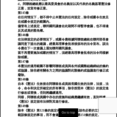
d。阿聯酋總統應以最高委員會的名義並以其代表的名義簽署憲法修
正案，並宣布修正案。
第145條
在任何情況下，都不得中止本憲法的任何規定，除非戒嚴令生效且
在戒嚴令規定的範圍內。
儘管有上述規定，聯邦國民議會在此期間不得暫停會議，也不得違
反其成員的豁免權。
第146條
在法律規定的必要情況下，戒嚴令應根據阿聯酋總統在聯邦部長會
議同意下提出的建議，經最高理事會批准後頒布的法令宣布。該法
令應在下一次會議上通知聯邦國民議會。
當不再需要施加戒嚴的情況下，須經最高理事會批准的法令同樣解
除戒嚴。
第147條
本憲法的適用範圍不影響阿聯酋成員與各州或國際組織締結的條約
或協議，除非經有關各方之間的協議對此類條約或協議進行修正或
廢除。
第148條
自本《憲法》生效後在阿聯酋各成員酋長國生效的法律，法規，法
令，命令和決定所確定的所有事項，除非按照本《憲法》的規定進
行修改或替換，否則將繼續適用。
同樣，阿聯酋成員國中存在的措施和組織應繼續有效，直到根據
《憲法》規定頒布法律對其進行修改。
第149條
除本《憲法》第121條的規定外，阿聯酋可以頒布必要的立法，以規
Go to top
範該條規定的事項，而不會違反本《憲法》第151條的規定。