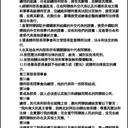
總理的提議，任命副總理和部長，接受其辭職，並解除其職務。
6.經聯邦部長會議批准，任命阿聯酋外交代表以及外國和其他文職
和軍事高級聯邦官員，但總統和聯邦最高法院法官除外，接受其辭
職，並將其辭退。此類任命，辭職接受或解僱必鬚根據聯邦法律通
過法令進行。
7.簽署阿聯酋駐外國國家和組織的外交代表的證書，接受外國駐阿
聯酋的外交和領事代表的證書，並收到他們的證書；並簽署任命和
接受代表資格證書的文書。
8.通過聯邦部長理事會和主管部長監督聯邦法律，法令和決定的執
行。
9.在其他各州內部和所有國際關係中代表阿聯酋。
10.按照憲法和聯邦法律的規定，赦免，減刑並批准死刑。
11.依照相關法律授予民用和軍事裝飾和榮譽勳章。
12.行使最高委員會賦予他的權力或《憲法》或聯邦法律規定的權
力。
第三章部長理事會
第55條
聯邦部長理事會由總理，他的代表和一些部長組成。
第56條
要成為部長，該人必須是以其能力和經驗而聞名的阿聯酋公民。
第57條
總理，其代表和部長在就職之前，應向阿聯酋總統宣誓以下誓言：
“我向偉大的真主發誓，我將忠於阿拉伯聯合酋長國；尊重其憲法和
法律；忠實履行我的職責；完全遵守阿聯酋人民的利益，並完全維
護阿聯酋的存在及其領土完整。”
第58條
法律規定了部長的權力和責任以及每位部長的權力。第一聯邦部長