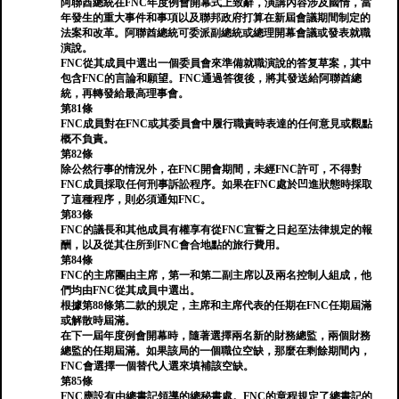
阿聯酋總統在FNC年度例會開幕式上致辭，演講內容涉及國情，當
年發生的重大事件和事項以及聯邦政府打算在新屆會議期間制定的
法案和改革。阿聯酋總統可委派副總統或總理開幕會議或發表就職
演說。
FNC從其成員中選出一個委員會來準備就職演說的答复草案，其中
包含FNC的言論和願望。FNC通過答復後，將其發送給阿聯酋總
統，再轉發給最高理事會。
第81條
FNC成員對在FNC或其委員會中履行職責時表達的任何意見或觀點
概不負責。
第82條
除公然行事的情況外，在FNC開會期間，未經FNC許可，不得對
FNC成員採取任何刑事訴訟程序。如果在FNC處於凹進狀態時採取
了這種程序，則必須通知FNC。
第83條
FNC的議長和其他成員有權享有從FNC宣誓之日起至法律規定的報
酬，以及從其住所到FNC會合地點的旅行費用。
第84條
FNC的主席團由主席，第一和第二副主席以及兩名控制人組成，他
們均由FNC從其成員中選出。
根據第88條第二款的規定，主席和主席代表的任期在FNC任期屆滿
或解散時屆滿。
在下一屆年度例會開幕時，隨著選擇兩名新的財務總監，兩個財務
總監的任期屆滿。如果該局的一個職位空缺，那麼在剩餘期間內，
FNC會選擇一個替代人選來填補該空缺。
第85條
FNC應設有由總書記領導的總秘書處。FNC的章程規定了總書記的