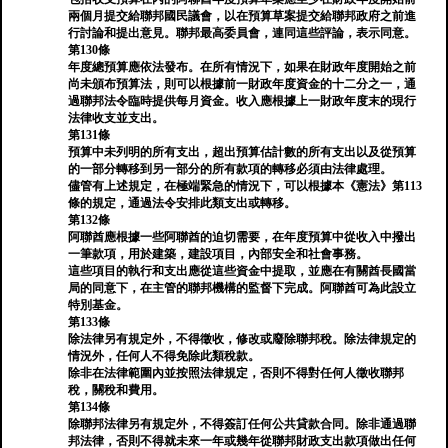
兩個月提交給聯邦國民議會，以在預算草案提交給聯邦政府之前進
行討論和提出意見。聯邦最高委員會，連同這些評論，表示同意。
第130條
年度總預算應依法發布。在所有情況下，如果在財政年度開始之前
尚未頒布預算法，則可以根據前一財政年度資金的十二分之一，通
過聯邦法令臨時提供每月資金。收入應根據上一財政年度末的現行
法律收支並支出。
第131條
預算中未列明的所有支出，超出預算估計數的所有支出以及從預算
的一部分轉移到另一部分的所有款項的轉移必須由法律處理。
儘管有上述規定，在極端緊急的情況下，可以根據本《憲法》第113
條的規定，通過法令安排此類支出或轉移。
第132條
阿聯酋應根據一些阿聯酋的迫切需要，在年度預算中從收入中撥出
一筆款項，用於建築，建設項目，內部安全和社會事務。
這些項目的執行和支出應從這些資金中提取，並應在有關酋長國當
局的同意下，在主管的聯邦機構的監督下完成。阿聯酋可為此設立
特別基金。
第133條
除法律另有規定外，不得徵收，修改或廢除聯邦稅。除法律規定的
情況外，任何人不得免除此類稅款。
除非在法律範圍內並按照法律規定，否則不得對任何人徵收聯邦
稅，關稅和費用。
第134條
除聯邦法律另有規定外，不得簽訂任何公共貸款合同。除非通過聯
邦法律，否則不得就未來一年或幾年從聯邦財政支出款項做出任何