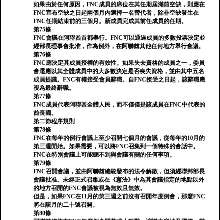
如果由於任何原因，FNC成員的席位在其任期屆滿前空缺，則應在
FNC宣布空缺之日起兩個月內選擇一名替代者，除非空缺發生在
FNC任期結束前的三個月。新成員完成其前任成員的任期。
第75條
FNC會議在阿聯酋首都舉行。FNC可以通過成員的多數投票決定並
經部長理事會批准，作為例外，在阿聯酋其他任何地方舉行會議。
第76條
FNC應決定其成員授權的有效性。如果失去資格的成員之一，委員
會還應以其全體成員中的大多數決定是否喪失資格，並由其中五名
成員提議。FNC有權接受會員辭職。自FNC接受之日起，該辭職應
視為最終辭職。
第77條
FNC成員代表阿聯酋全體人民，而不僅僅是該成員在FNC中代表的
酋長國。
第二節程序規則
第78條
FNC在每年的例行會議上至少召開七個月的會議，從每年的10月的
第三週開始。如果需要，可以將FNC召集到一個特殊的會話中。
FNC在特別會議上可能聽不到與會議有關的任何事項。
第79條
FNC召開會議，並由阿聯酋總統發布的法令解散，但須經聯邦部長
會議批准。未經正式召集或在《憲法》中為其會議指定的地點以外
的地方召開的FNC會議被視為無效且無效。
但是，如果FNC在11月的第三週之前沒有召開年度例會，那麼FNC
將在該月的二十號召開。
第80條