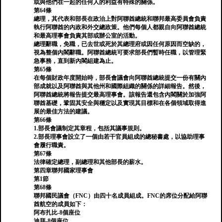
或與他們在一起的任何人的利益有特殊的關係。
第64條
總理，其代表和部長在政治上對阿聯酋總統和聯邦最高委員會負責
執行阿聯酋的內政和外交總政策。他們每個人都親自向阿聯酋總統
和最高理事會負責其部或辦公室的活動。
總理辭職，免職，已去世或死於其總理府或因任何原因而空缺的，
視為整個內閣辭職。阿聯酋總統可要求部長們暫時任職，以管理緊
急事務，直到新內閣組建為止。
第65條
在每個財政年度開始時，部長會議會向阿聯酋總統提交一份有關內
部成就以及阿聯酋與其他州和國際組織的關係的詳細報告。然後，
阿聯酋總統將報告提交最高理事會。該報告還包含內閣關於加強阿
聯酋基礎，鞏固其安全與穩定以及實現其目標和在各個領域取得進
展的最佳方法的建議。
第66條
1.部長會議制定其章程，包括其議事規則。
2.部長理事會設立了一個由若干官員組成的總秘書處，以協助理事
會履行職責。
第67條
法律確定總理，副總理和其他部長的薪水。
第四章聯邦國家理事會
第1節
第68條
聯邦國民議會（FNC）由四十名成員組成。FNC的席位分配給阿聯
酋航空的成員如下：
阿布扎比-8個座位
迪拜-8個座位