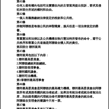
第41條
任何人都有權向包括司法實體在內的主管當局提出投訴，要求其侵
犯本部分所述的權利和自由。
第42條
一個人有義務繳納法律規定的稅款和公共稅。
第43條
捍衛阿聯酋是每個公民的神聖職責，服兵役是一項法律規定的榮
譽。
第44條
尊重憲法和法律以及公共機構在執行憲法時所發布的命令，遵守公
共秩序和尊重公共道德是阿聯酋全體人民的責任。
第四部分 聯邦當局
第45條
聯邦當局包括以下內容：
1.聯邦最高委員會。
2.阿聯酋總統和副總統。
3.聯邦部長理事會。
4.聯邦國民議會。
5.聯邦司法機構。
第1章聯邦最高理事會
第46條
聯邦最高委員會是阿聯酋的最高權力機構。聯邦最高委員會由阿聯
酋所有成員酋長國的統治者組成；如果沒有統治者或統治者無法出
席，則由酋長國的代理統治者代替聯邦最高委員會的統治者。
阿聯酋在安理會的審議中只有一票。
第47條