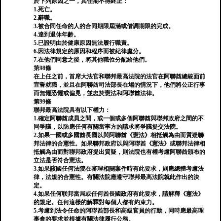
於下列原因之一，其任期不得終止：
1.死亡。
2.辭職。
3.被合同任命的人的合同期限屆滿或借調期限的完成。
4.達到退休年齡。
5.已證明由於健康原因無法履行職責。
6.因法律規定的原因和程序而被紀律處分。
7.在他們同意之後，將其他職位分配給他們。
第98條
在上任之前，首席大法官和聯邦最高法院的法官在阿聯酋總統面前
宣誓就職，並且在阿聯酋司法部長在場的情況下，他們將公正行事
而無懼恐懼或偏見，並忠於憲法和阿聯酋法律。
第99條
聯邦最高法院具有以下權力：
1.確定阿聯酋成員之間，或一個或多個阿聯酋與聯邦政府之間的不
同爭議，以防應任何有關當事方的請求將爭議提交法院。
2.如果一國或多國酋長國以與阿聯酋《憲法》相抵觸為由而質疑聯
邦法律的合憲性。如果聯邦政府以與阿聯酋《憲法》或聯邦法律相
抵觸為由而對聯邦政府提出質疑，則法院也有權考慮阿聯酋頒布的
立法是否符合憲法。
3.如果該國任何法院在審理相關案件時有此要求，則應總體考慮法
律，法規的合憲性。有關法院應遵守聯邦最高法院就此作出的決
定。
4.如果任何联邦當局或任何酋長國政府有此要求，請解釋《憲法》
的規定。任何這樣的解釋對每個人都有約束力。
5.考慮到法令任命的阿聯酋部長和高級官員的行動，同時應最高理
事會的要求並根據有關法律履行公務。