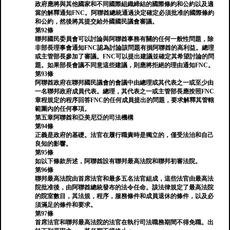
政府應將與其他國家和不同國際組織締結的國際條約和公約以及適
當的解釋通知FNC。阿聯酋總統通過決定確定必須批准的國際條約
和公約，然後將其提交給外國國民議會審議。
第92條
聯邦國民委員會可以討論與阿聯酋事務有關的任何一般性問題，除
非部長理事會通知FNC認為討論該問題有損阿聯酋的高利益。總理
或主管部長參加了審議。FNC可以提出建議並確定其希望討論的問
題。如果部長會議不同意這些建議，則應將拒絕的理由通知FNC。
第93條
阿聯酋政府在聯邦國民議會的會議中由總理或其代表之一或至少由
一名聯邦政府成員代表。總理，其代表之一或主管部長應按照FNC
章程規定的程序回答FNC的任何成員提出的問題，要求解釋其管轄
範圍內的任何事項。
第五章阿聯酋和亞美尼亞的司法機構
第94條
正義是政府的基礎。法官在履行職責時是獨立的，僅受法治和自己
良知的影響。
第95條
如以下條款所述，阿聯酋設有聯邦最高法院和聯邦初審法院。
第96條
聯邦最高法院由首席法官和最多五名法官組成，這些法官由最高法
院批准後，由阿聯酋總統發布的法令任命。該法律規定了最高法院
的院室數目，其法規，程序，服務條件和成員退休的條件，以及必
須滿足的條件和要求。
第97條
首席法官和聯邦最高法院的法官在執行司法職務期間不得免職。出