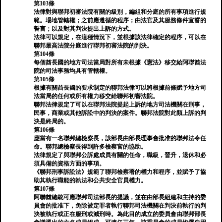
第103條
法律對與聯邦初審法院有關的級別，編組和分庭的所有事項進行規
範。場地管轄權；之前應遵循的程序；由法官及其服務條件宣誓的
誓言；以及對其判決提出上訴的方式。
法律可以規定，在這種情況下，並根據該法律確定的程序，可以在
聯邦最高法院分庭進行聯邦初審法院的判決。
第104條
每個酋長國的地方司法當局對所有未根據《憲法》移交給阿聯酋法
院的司法事務均具有管轄權。
第105條
根據有關酋長國的要求制定的聯邦法律可以將根據前條賦予地方司
法當局的任何或所有權力移交給聯邦初審法院。
聯邦法律規定了可以在聯邦法院提起上訴的地方司法機關在刑事，
民事，商業或其他訴訟中的判決的案件。聯邦法院對此類上訴的判
決是終局的。
第106條
應當有一名聯邦總檢察長，該部長由部長理事會批准的聯邦法令任
命。聯邦總檢察長得到許多檢察官的協助。
法律規定了與聯邦公訴處成員有關的任命，職級，晉升，退休和必
須具備的資格方面的事項。
《聯邦刑事訴訟法》規範了聯邦檢察署的權力和程序，並賦予了協
助其執行職能的執法和公共安全官員權力。
第107條
阿聯酋總統可應聯邦司法部長的提議，並在由部長組建和主持的委
員會的批准下，免除被定罪者執行聯邦司法機關在判決前執行的判
決被執行或正在服刑或減刑時。為此目的成立的委員會由聯邦部長