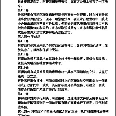
員會視情況而定。阿聯酋總統簽署後，在官方公報上發布了一項法
令。
第115條
最高理事會可將阿聯酋總統與部長理事會一併授權，以在沒有最高
理事會缺席的情況下頒布一項緊急法令，在正常行動過程中，該法
令必須由最高理事會本身批准，但前提是該代表團必須該權力不包
括批准國際條約和公約，宣布或取消戒嚴令，宣布宣戰防禦性戰爭
或任命首席大法官或聯邦最高法院法官。
第六部分 半成品
第116條
阿聯酋行使憲法未賦予阿聯酋的所有權力，參與阿聯酋的結構，並
從其存在，服務和保護中受益。
第117條
阿聯酋政權尤其尋求在其領土上維持安全和秩序，提供公共設施，
並提高阿聯酋的社會和經濟水平。
第118條
阿聯酋所有成員酋長國均應尋求統一其在不同領域的立法，以盡可
能統一該立法。
經最高理事會批准，兩個或兩個以上的阿聯酋航空可聚集在一個政
治或行政部門中，或統一其全部或部分公共服務，或建立一個或一
個聯合行政部門來運行任何此類服務。
第119條
聯邦法律對與執行判決，司法授權，送達法律文件以及將罪犯從阿
聯酋酋長國引渡到另一個酋長國有關的事務進行了規定，以便利這
些事務。
第七部分 阿聯酋和半殖民地國家之間的立法，執行和國際司法管轄