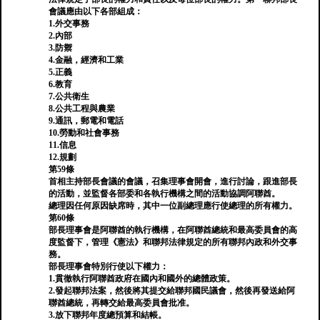
會議應由以下各部組成：
1.外交事務
2.內部
3.防禦
4.金融，經濟和工業
5.正義
6.教育
7.公共衛生
8.公共工程與農業
9.通訊，郵電和電話
10.勞動和社會事務
11.信息
12.規劃
第59條
首相主持部長會議的會議，召集理事會開會，進行討論，跟進部長
的活動，並監督各部委和各執行機構之間的活動協調阿聯酋。
總理因任何原因缺席時，其中一位副總理應行使總理的所有權力。
第60條
部長理事會是阿聯酋的執行機構，在阿聯酋總統和最高委員會的高
度監督下，管理《憲法》和聯邦法律規定的所有聯邦內政和外交事
務。
部長理事會特別行使以下權力：
1.貫徹執行阿聯酋政府在國內和國外的總體政策。
2.發起聯邦法案，然後將其提交給聯邦國民議會，然後再發送給阿
聯酋總統，再轉交給最高委員會批准。
3.放下聯邦年度總預算和結帳。