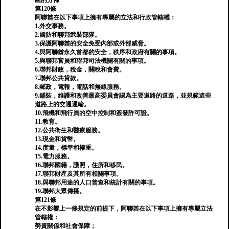
區的分佈
第120條
阿聯酋在以下事項上擁有專屬的立法和行政管轄權：
1.外交事務。
2.國防和聯邦武裝部隊。
3.保護阿聯酋的安全免受內部或外部威脅。
4.與阿聯酋永久首都的安全，秩序和政府有關的事項。
5.與聯邦官員和聯邦司法機關有關的事項。
6.聯邦財政，稅金，關稅和會費。
7.聯邦公共貸款。
8.郵政，電報，電話和無線服務。
9.鋪裝，維護和改善最高委員會認為主要道路的道路，並規範這些
道路上的交通運輸。
10.飛機和飛行員的空中控制和簽發許可證。
11.教育。
12.公共衛生和醫療服務。
13.現金和貨幣。
14.度量，標準和權重。
15.電力服務。
16.聯邦國籍，護照，住所和移民。
17.聯邦財產及其所有相關事項。
18.與聯邦用途的人口普查和統計有關的事項。
19.聯邦大眾傳播。
第121條
在不影響上一條規定的前提下，阿聯酋在以下事項上擁有專屬立法
管轄權：
勞資關係和社會保障；