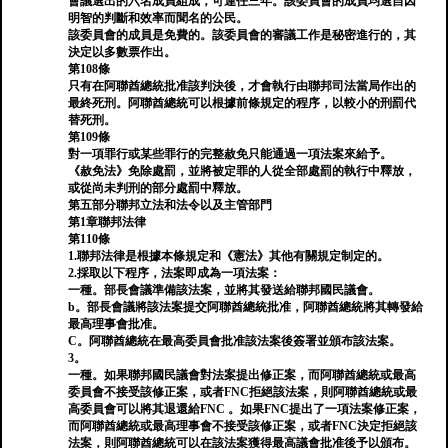
會議選出的六名成員組成，可連任三年。該委員會的成員均選自因
明智的判斷和效率而聞名的公民。
該委員會的成員是免費的。該委員會的審議工作是秘密進行的，其
決定以多數票作出。
第108條
只有在阿聯酋總統批准該判決後，才會執行由聯邦司法當局作出的
最終死刑。阿聯酋總統可以根據前條規定的程序，以較小的刑罰代
替死刑。
第109條
對一項罪行或某些罪行的完整赦免只能通過一項法案來給予。
《赦免法》免除處罰，並將被定罪的人從全部處罰的執行中釋放，
或從尚未判刑的部分處罰中釋放。
第五部分聯邦立法和法令以及主管部門
第1章聯邦法律
第110條
1.聯邦法律是根據本條規定和《憲法》其他有關規定制定的。
2.採取以下程序，法案即成為一項法案：
一種。部長會議準備該法案，並將其發送給聯邦國民議會。
b。部長會議將該法案提交阿聯酋總統批准，阿聯酋總統將其轉發給
最高理事會批准。
C。阿聯酋總統在最高委員會批准該法案後簽署並頒布該法案。
3。
一種。如果聯邦國民議會對法案提出修正案，而阿聯酋總統或最高
委員會不接受該修正案，或者FNC拒絕該法案，則阿聯酋總統或最
高委員會可以將其退還給FNC 。如果FNC提出了一項法案修正案，
而阿聯酋總統或最高理事會不接受該修正案，或者FNC決定拒絕該
法案，則阿聯酋總統可以在該法案獲得最高議會批准後予以頒布。