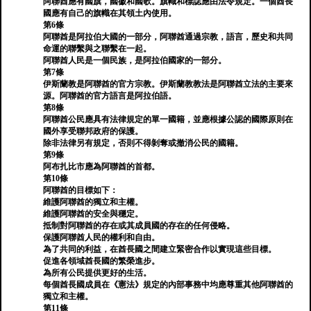
阿聯酋應有國旗，國徽和國歌。旗幟和標誌應由法令規定。一個酋長
國應有自己的旗幟在其領土內使用。
第6條
阿聯酋是阿拉伯大國的一部分，阿聯酋通過宗教，語言，歷史和共同
命運的聯繫與之聯繫在一起。
阿聯酋人民是一個民族，是阿拉伯國家的一部分。
第7條
伊斯蘭教是阿聯酋的官方宗教。伊斯蘭教教法是阿聯酋立法的主要來
源。阿聯酋的官方語言是阿拉伯語。
第8條
阿聯酋公民應具有法律規定的單一國籍，並應根據公認的國際原則在
國外享受聯邦政府的保護。
除非法律另有規定，否則不得剝奪或撤消公民的國籍。
第9條
阿布扎比市應為阿聯酋的首都。
第10條
阿聯酋的目標如下：
維護阿聯酋的獨立和主權。
維護阿聯酋的安全與穩定。
抵制對阿聯酋的存在或其成員國的存在的任何侵略。
保護阿聯酋人民的權利和自由。
為了共同的利益，在酋長國之間建立緊密合作以實現這些目標。
促進各領域酋長國的繁榮進步。
為所有公民提供更好的生活。
每個酋長國成員在《憲法》規定的內部事務中均應尊重其他阿聯酋的
獨立和主權。
第11條