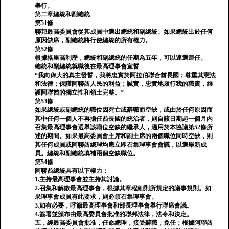
舉行。
第二章總統和副總統
第51條
聯邦最高委員會從其成員中選出總統和副總統。如果總統出於任何
原因缺席，副總統將行使總統的所有權力。
第52條
根據格里高利歷，總統和副總統的任期為五年，可以連選連任。
總統和副總統就職後在最高理事會宣誓
“我向偉大的真主發誓，我將忠實於阿拉伯聯合酋長國；尊重其憲法
和法律；保護阿聯酋人民的利益；誠實，忠實地履行我的職責，維
護阿聯酋的獨立性和領土完整。”
第53條
如果總統或副總統的職位因死亡或辭職而空缺，或由於任何原因而
其中任何一個人不再擔任酋長國的統治者，則自該日期起一個月內
召集最高理事會選舉該職位空缺的繼承人，適用於本協議第52條所
述的期間。如果最高委員會主席和副主席的兩個職位同時空缺，則
其任何成員或阿聯酋總理均應立即召集理事會會議，以選舉新成
員。總統和副總統填補兩個空缺職位。
第54條
阿聯酋總統具有以下權力：
1.主持最高理事會並主持其討論。
2.召集和解散最高理事會，根據其章程細則所規定的議事規則。如
果理事會成員有此要求，則必須召集理事會。
3.如有必要，呼籲最高理事會和部長理事會舉行聯席會議。
4.簽署並頒布由最高委員會批准的聯邦法律，法令和決定。
五，經最高委員會批准，任命總理，接受辭職，免任；根據阿聯酋