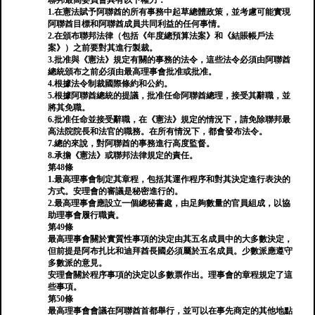
聯邦最高委員會具有以下權力：
1.在憲法賦予阿聯酋的所有事務中起草總體政策，並考慮可能實現
阿聯酋目標和阿聯酋成員共同利益的任何事情。
2.在頒布聯邦法律（包括《年度總預算法案》和《結賬帳戶法
案》）之前要對其進行製裁。
3.批准與《憲法》規定有關的事務的法令，這些法令必須由阿聯酋
總統頒布之前必須由最高理事會批准或批准。
4.根據法令制裁國際條約和公約。
5.根據阿聯酋總統的提議，批准任命阿聯酋總理，接受其辭職，並
將其免職。
6.批准任命並接受辭職，在《憲法》規定的情況下，請免除聯邦最
高法院院長和法官的職務。在所有情況下，都會發布法令。
7.總的來說，對阿聯酋的事務進行高度監督。
8.承擔《憲法》或聯邦法律規定的責任。
第48條
1.最高理事會制定其章程，包括其運作程序和對其決定進行表決的
方式。安理會的審議是秘密進行的。
2.最高理事會應設立一個總秘書處，由足夠數量的官員組成，以協
助理事會履行職責。
第49條
最高理事會關於實質性事項的決定由其五名成員中的大多數決定，
但前提是阿布扎比和迪拜酋長國必須屬於五名成員。少數派應遵守
多數派的意見。
安理會關於程序事項的決定以多數票作出。理事會的章程規定了這
些事項。
第50條
最高理事會會議在阿聯酋首都舉行，並可以在事先商定的其他地點