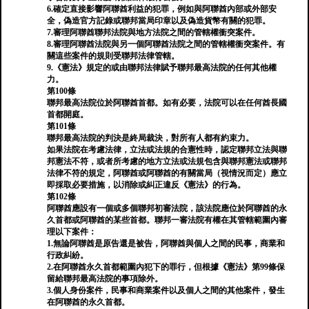
6.確定直接影響阿聯酋利益的犯罪，例如與阿聯酋內部或外部安
全，偽造官方記錄或聯邦當局印章以及偽造貨幣有關的犯罪。
7.審理阿聯酋聯邦法院與地方法院之間的管轄權衝突案件。
8.審理阿聯酋法院與另一個阿聯酋法院之間的管轄權衝突案件。有
關這些案件的規則受聯邦法律管轄。
9.《憲法》規定的或由聯邦法律賦予聯邦最高法院的任何其他權
力。
第100條
聯邦最高法院位於阿聯酋首都。如有必要，法院可以在任何酋長國
首都開庭。
第101條
聯邦最高法院的判決是終局裁決，對所有人都有約束力。
如果法院在考慮法律，立法或法規的合憲性時，認定聯邦立法與聯
邦憲法不符，或者所考慮的地方立法或法規包含與聯邦憲法或聯邦
法律不符的規定，阿聯酋或阿聯酋的有關當局（視情況而定）應立
即採取必要措施，以消除或糾正違反《憲法》的行為。
第102條
阿聯酋應設有一個或多個聯邦初審法院，該法院應位於阿聯酋的永
久首都或阿聯酋的某些首都。聯邦一審法院有權在其管轄範圍內審
理以下案件：
1.無論阿聯酋是原告還是被告，阿聯酋與個人之間的民事，商業和
行政糾紛。
2.在阿聯酋永久首都範圍內犯下的罪行，但根據《憲法》第99條保
留給聯邦最高法院的事項除外。
3.個人身份案件，民事和商業案件以及個人之間的其他案件，發生
在阿聯酋的永久首都。