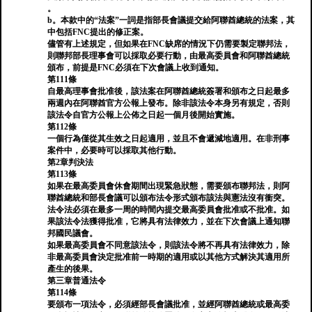
。
b。本款中的“法案”一詞是指部長會議提交給阿聯酋總統的法案，其
中包括FNC提出的修正案。
儘管有上述規定，但如果在FNC缺席的情況下仍需要製定聯邦法，
則聯邦部長理事會可以採取必要行動，由最高委員會和阿聯酋總統
頒布，前提是FNC必須在下次會議上收到通知。
第111條
自最高理事會批准後，該法案在阿聯酋總統簽署和頒布之日起最多
兩週內在阿聯酋官方公報上發布。除非該法令本身另有規定，否則
該法令自官方公報上公佈之日起一個月後開始實施。
第112條
一個行為僅從其生效之日起適用，並且不會遞減地適用。在非刑事
案件中，必要時可以採取其他行動。
第2章判決法
第113條
如果在最高委員會休會期間出現緊急狀態，需要頒布聯邦法，則阿
聯酋總統和部長會議可以頒布法令形式頒布該法與憲法沒有衝突。
法令法必須在最多一周的時間內提交最高委員會批准或不批准。如
果該法令法獲得批准，它將具有法律效力，並在下次會議上通知聯
邦國民議會。
如果最高委員會不同意該法令，則該法令將不再具有法律效力，除
非最高委員會決定批准前一時期的適用或以其他方式解決其適用所
產生的後果。
第三章普通法令
第114條
要頒布一項法令，必須經部長會議批准，並經阿聯酋總統或最高委