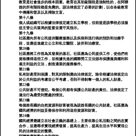
教育是社會進步的根本因素。教育在其初級階段是強制性的，在阿聯
酋的所有階段都是免費的。該法律規定了必要的計劃，以在各級教育
中傳播和普及以及掃除文盲。
第十八條
個人或組織可以根據法律規定建立私立學校，但前提是該學校必須服
從主管公共當局的監督並遵守其指示。
第十九條
社區應向所有公民提供醫療服務以及疾病和流行病的預防和治療手
段，並應促進建立公立和私立醫院，診所和治療室。
第20條
社區應將工作視為其發展的基石。社區應為公民提供工作，使他們有
資格獲得這些工作，並根據先進的國際勞工立法頒布保護僱員權利和
雇主利益的立法，創造適當的服務條件。
第21條
私有財產受到保護，對其的限制應由法律規定。除非根據法律規定出
於公共利益的考慮並公平考慮，否則不得剝奪一個人的私人財產。
第22條
公共財產不可侵犯。每個公民都有保護公共財產的責任。法律規定了
違法行為應受到懲處的情況。
第23條
每個酋長國的自然資源和財富被視為該酋長國的公共財產。社區應為
國民經濟的利益妥善保存和利用這些資源和財富。
第24條
國民經濟應建立在社會正義的基礎上，主要依靠公私活動之間的忠實
合作，並應尋求實現經濟發展，提高生產力，提高生活水平和實現公
民的法律規定的繁榮。