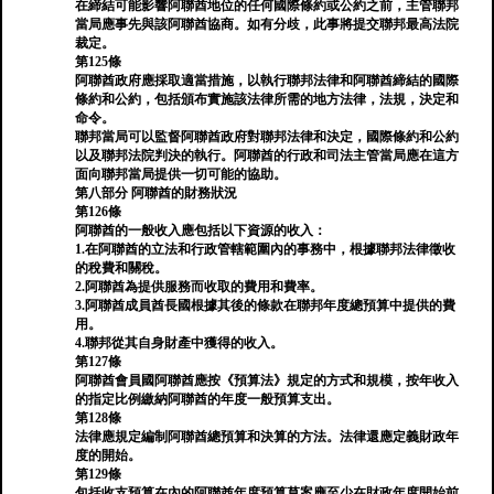
在締結可能影響阿聯酋地位的任何國際條約或公約之前，主管聯邦
當局應事先與該阿聯酋協商。如有分歧，此事將提交聯邦最高法院
裁定。
第125條
阿聯酋政府應採取適當措施，以執行聯邦法律和阿聯酋締結的國際
條約和公約，包括頒布實施該法律所需的地方法律，法規，決定和
命令。
聯邦當局可以監督阿聯酋政府對聯邦法律和決定，國際條約和公約
以及聯邦法院判決的執行。阿聯酋的行政和司法主管當局應在這方
面向聯邦當局提供一切可能的協助。
第八部分 阿聯酋的財務狀況
第126條
阿聯酋的一般收入應包括以下資源的收入：
1.在阿聯酋的立法和行政管轄範圍內的事務中，根據聯邦法律徵收
的稅費和關稅。
2.阿聯酋為提供服務而收取的費用和費率。
3.阿聯酋成員酋長國根據其後的條款在聯邦年度總預算中提供的費
用。
4.聯邦從其自身財產中獲得的收入。
第127條
阿聯酋會員國阿聯酋應按《預算法》規定的方式和規模，按年收入
的指定比例繳納阿聯酋的年度一般預算支出。
第128條
法律應規定編制阿聯酋總預算和決算的方法。法律還應定義財政年
度的開始。
第129條
包括收支預算在內的阿聯酋年度預算草案應至少在財政年度開始前