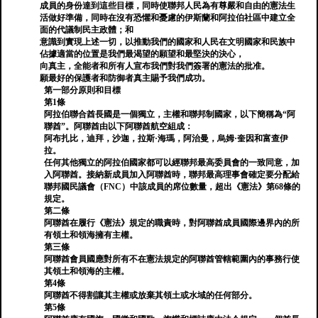
成員的身份達到這些目標，同時使聯邦人民為有尊嚴和自由的憲法生
活做好準備，同時在沒有恐懼和憂慮的伊斯蘭和阿拉伯社區中建立全
面的代議制民主政體；和
意識到實現上述一切，以推動我們的國家和人民在文明國家和民族中
佔據適當的位置是我們最渴望的願望和最堅決的決心，
向真主，全能者和所有人宣布我們對我們簽署的憲法的批准。
願最好的保護者和防御者真主賜予我們成功。
第一部分原則和目標
第1條
阿拉伯聯合酋長國是一個獨立，主權和聯邦制國家，以下簡稱為“阿
聯酋”。阿聯酋由以下阿聯酋航空組成：
阿布扎比，迪拜，沙迦，拉斯·海瑪，阿治曼，烏姆·奎因和富查伊
拉。
任何其他獨立的阿拉伯國家都可以經聯邦最高委員會的一致同意，加
入阿聯酋。接納新成員加入阿聯酋時，聯邦最高理事會確定要分配給
聯邦國民議會（FNC）中該成員的席位數量，超出《憲法》第68條的
規定。
第二條
阿聯酋在履行《憲法》規定的職責時，對阿聯酋成員國際邊界內的所
有領土和領海擁有主權。
第三條
阿聯酋會員國應對所有不在憲法規定的阿聯酋管轄範圍內的事務行使
其領土和領海的主權。
第4條
阿聯酋不得割讓其主權或放棄其領土或水域的任何部分。
第5條