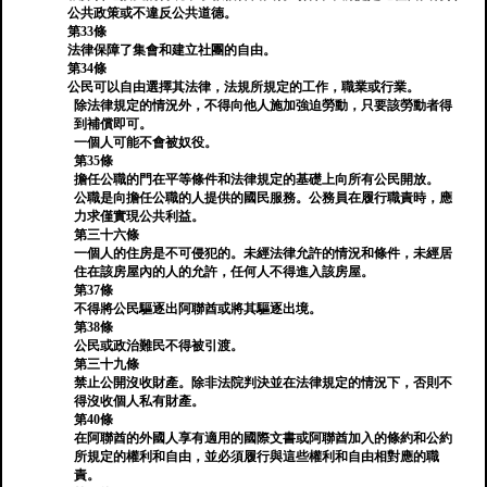
公共政策或不違反公共道德。
第33條
法律保障了集會和建立社團的自由。
第34條
公民可以自由選擇其法律，法規所規定的工作，職業或行業。
除法律規定的情況外，不得向他人施加強迫勞動，只要該勞動者得
到補償即可。
一個人可能不會被奴役。
第35條
擔任公職的門在平等條件和法律規定的基礎上向所有公民開放。
公職是向擔任公職的人提供的國民服務。公務員在履行職責時，應
力求僅實現公共利益。
第三十六條
一個人的住房是不可侵犯的。未經法律允許的情況和條件，未經居
住在該房屋內的人的允許，任何人不得進入該房屋。
第37條
不得將公民驅逐出阿聯酋或將其驅逐出境。
第38條
公民或政治難民不得被引渡。
第三十九條
禁止公開沒收財產。除非法院判決並在法律規定的情況下，否則不
得沒收個人私有財產。
第40條
在阿聯酋的外國人享有適用的國際文書或阿聯酋加入的條約和公約
所規定的權利和自由，並必須履行與這些權利和自由相對應的職
責。