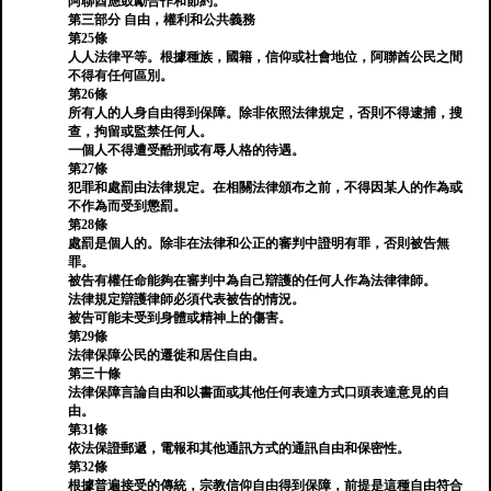
阿聯酋應鼓勵合作和節約。
第三部分 自由，權利和公共義務
第25條
人人法律平等。根據種族，國籍，信仰或社會地位，阿聯酋公民之間
不得有任何區別。
第26條
所有人的人身自由得到保障。除非依照法律規定，否則不得逮捕，搜
查，拘留或監禁任何人。
一個人不得遭受酷刑或有辱人格的待遇。
第27條
犯罪和處罰由法律規定。在相關法律頒布之前，不得因某人的作為或
不作為而受到懲罰。
第28條
處罰是個人的。除非在法律和公正的審判中證明有罪，否則被告無
罪。
被告有權任命能夠在審判中為自己辯護的任何人作為法律律師。
法律規定辯護律師必須代表被告的情況。
被告可能未受到身體或精神上的傷害。
第29條
法律保障公民的遷徙和居住自由。
第三十條
法律保障言論自由和以書面或其他任何表達方式口頭表達意見的自
由。
第31條
依法保證郵遞，電報和其他通訊方式的通訊自由和保密性。
第32條
根據普遍接受的傳統，宗教信仰自由得到保障，前提是這種自由符合